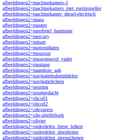
afbeeldingen2=machinekamers-3
afbeeldingen2=machinekamers_met_roerpropeller
afbeeldingen2=machinekamer_diesel-electrisch
afbeeldingen2=mana
afbeeldingen2=masten
afbeeldingen2=meetbrief_harmonie
afbeeldingen2=mercury
afbeeldingen2=minart
afbeeldingen2=motoruitlaten
afbeeldingen2=mousson
afbeeldingen2=museumwerf_vader
afbeeldingen2=mustang
afbeeldingen2=naamloze_aak
afbeeldingen2=navigatiehulpmiddelen
afbeeldingen2=navigatielichten
afbeeldingen2=neuring
afbeeldingen2=nooitgedacht
afbeeldingen2=ohco01
afbeeldingen2=ohco02
afbeeldingen2=oilexpress
afbeeldingen2=olie-afgifteboek
afbeeldingen2=olivier
afbeeldingen2=onderdelen_friese_luiken
afbeeldingen2=onderdelen_sleepboten
afbeeldingen2=onderdelen_sleepschepen