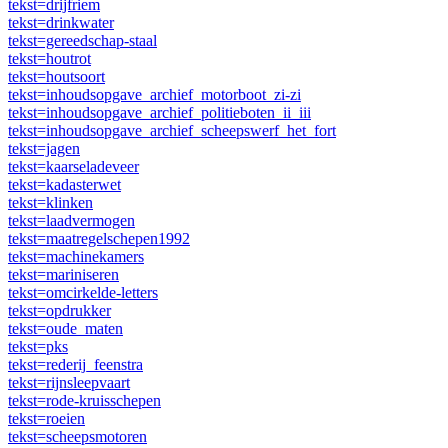
tekst=drijfriem
tekst=drinkwater
tekst=gereedschap-staal
tekst=houtrot
tekst=houtsoort
tekst=inhoudsopgave_archief_motorboot_zi-zi
tekst=inhoudsopgave_archief_politieboten_ii_iii
tekst=inhoudsopgave_archief_scheepswerf_het_fort
tekst=jagen
tekst=kaarseladeveer
tekst=kadasterwet
tekst=klinken
tekst=laadvermogen
tekst=maatregelschepen1992
tekst=machinekamers
tekst=mariniseren
tekst=omcirkelde-letters
tekst=opdrukker
tekst=oude_maten
tekst=pks
tekst=rederij_feenstra
tekst=rijnsleepvaart
tekst=rode-kruisschepen
tekst=roeien
tekst=scheepsmotoren