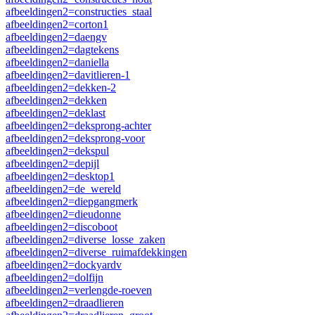
afbeeldingen2=constructies_staal
afbeeldingen2=corton1
afbeeldingen2=daengv
afbeeldingen2=dagtekens
afbeeldingen2=daniella
afbeeldingen2=davitlieren-1
afbeeldingen2=dekken-2
afbeeldingen2=dekken
afbeeldingen2=deklast
afbeeldingen2=deksprong-achter
afbeeldingen2=deksprong-voor
afbeeldingen2=dekspul
afbeeldingen2=depijl
afbeeldingen2=desktop1
afbeeldingen2=de_wereld
afbeeldingen2=diepgangmerk
afbeeldingen2=dieudonne
afbeeldingen2=discoboot
afbeeldingen2=diverse_losse_zaken
afbeeldingen2=diverse_ruimafdekkingen
afbeeldingen2=dockyardv
afbeeldingen2=dolfijn
afbeeldingen2=verlengde-roeven
afbeeldingen2=draadlieren