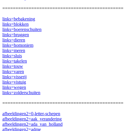
==============================================
links=bebakening
links=blokken
links=boerenschuiten
links=bruggen
links=dieren
links=homoniem
links=meren
links=sluis
links=takelen
links=touw
links=varen
links=visserij
links=vistuig
links=wegen
links=zolderschuiten
==============================================
afbeeldingen2=0-letter-schepen
afbeeldingen2=aak_verandering
afbeeldingen2=ada_van_holland
afbeeldingen2=adme