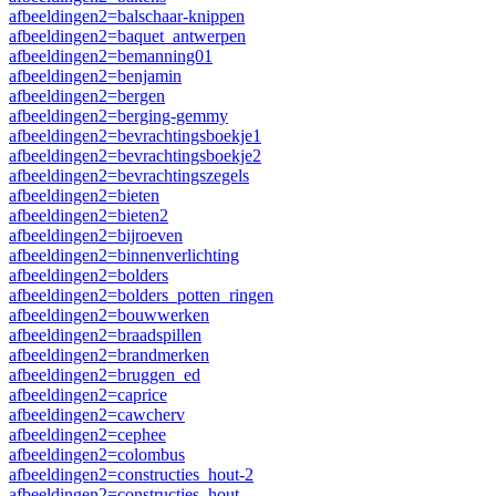
afbeeldingen2=balschaar-knippen
afbeeldingen2=baquet_antwerpen
afbeeldingen2=bemanning01
afbeeldingen2=benjamin
afbeeldingen2=bergen
afbeeldingen2=berging-gemmy
afbeeldingen2=bevrachtingsboekje1
afbeeldingen2=bevrachtingsboekje2
afbeeldingen2=bevrachtingszegels
afbeeldingen2=bieten
afbeeldingen2=bieten2
afbeeldingen2=bijroeven
afbeeldingen2=binnenverlichting
afbeeldingen2=bolders
afbeeldingen2=bolders_potten_ringen
afbeeldingen2=bouwwerken
afbeeldingen2=braadspillen
afbeeldingen2=brandmerken
afbeeldingen2=bruggen_ed
afbeeldingen2=caprice
afbeeldingen2=cawcherv
afbeeldingen2=cephee
afbeeldingen2=colombus
afbeeldingen2=constructies_hout-2
afbeeldingen2=constructies_hout