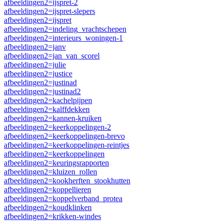
afbeeldingen2=ijspret-2
afbeeldingen2=ijspret-slepers
afbeeldingen2=ijspret
afbeeldingen2=indeling_vrachtschepen
afbeeldingen2=interieurs_woningen-1
afbeeldingen2=janv
afbeeldingen2=jan_van_scorel
afbeeldingen2=julie
afbeeldingen2=justice
afbeeldingen2=justinad
afbeeldingen2=justinad2
afbeeldingen2=kachelpijpen
afbeeldingen2=kalffdekken
afbeeldingen2=kannen-kruiken
afbeeldingen2=keerkoppelingen-2
afbeeldingen2=keerkoppelingen-brevo
afbeeldingen2=keerkoppelingen-reintjes
afbeeldingen2=keerkoppelingen
afbeeldingen2=keuringsrapporten
afbeeldingen2=kluizen_rollen
afbeeldingen2=kookherften_stookhutten
afbeeldingen2=koppellieren
afbeeldingen2=koppelverband_protea
afbeeldingen2=koudklinken
afbeeldingen2=krikken-windes