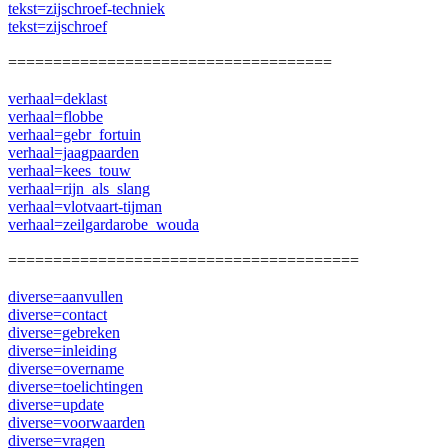
tekst=zijschroef-techniek
tekst=zijschroef
====================================
verhaal=deklast
verhaal=flobbe
verhaal=gebr_fortuin
verhaal=jaagpaarden
verhaal=kees_touw
verhaal=rijn_als_slang
verhaal=vlotvaart-tijman
verhaal=zeilgardarobe_wouda
=======================================
diverse=aanvullen
diverse=contact
diverse=gebreken
diverse=inleiding
diverse=overname
diverse=toelichtingen
diverse=update
diverse=voorwaarden
diverse=vragen