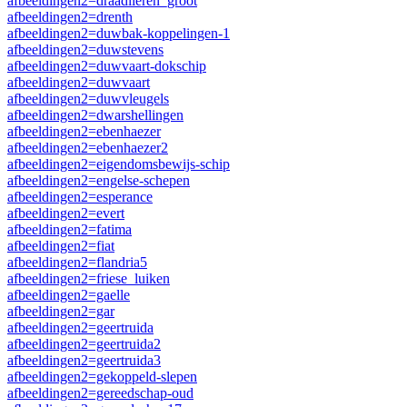
afbeeldingen2=draadlieren_groot
afbeeldingen2=drenth
afbeeldingen2=duwbak-koppelingen-1
afbeeldingen2=duwstevens
afbeeldingen2=duwvaart-dokschip
afbeeldingen2=duwvaart
afbeeldingen2=duwvleugels
afbeeldingen2=dwarshellingen
afbeeldingen2=ebenhaezer
afbeeldingen2=ebenhaezer2
afbeeldingen2=eigendomsbewijs-schip
afbeeldingen2=engelse-schepen
afbeeldingen2=esperance
afbeeldingen2=evert
afbeeldingen2=fatima
afbeeldingen2=fiat
afbeeldingen2=flandria5
afbeeldingen2=friese_luiken
afbeeldingen2=gaelle
afbeeldingen2=gar
afbeeldingen2=geertruida
afbeeldingen2=geertruida2
afbeeldingen2=geertruida3
afbeeldingen2=gekoppeld-slepen
afbeeldingen2=gereedschap-oud