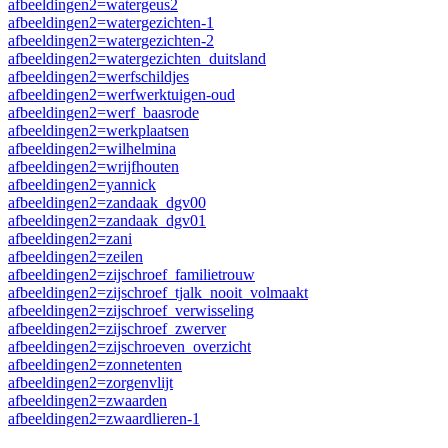
afbeeldingen2=watergeus2
afbeeldingen2=watergezichten-1
afbeeldingen2=watergezichten-2
afbeeldingen2=watergezichten_duitsland
afbeeldingen2=werfschildjes
afbeeldingen2=werfwerktuigen-oud
afbeeldingen2=werf_baasrode
afbeeldingen2=werkplaatsen
afbeeldingen2=wilhelmina
afbeeldingen2=wrijfhouten
afbeeldingen2=yannick
afbeeldingen2=zandaak_dgv00
afbeeldingen2=zandaak_dgv01
afbeeldingen2=zani
afbeeldingen2=zeilen
afbeeldingen2=zijschroef_familietrouw
afbeeldingen2=zijschroef_tjalk_nooit_volmaakt
afbeeldingen2=zijschroef_verwisseling
afbeeldingen2=zijschroef_zwerver
afbeeldingen2=zijschroeven_overzicht
afbeeldingen2=zonnetenten
afbeeldingen2=zorgenvlijt
afbeeldingen2=zwaarden
afbeeldingen2=zwaardlieren-1