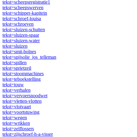
tekst=scheepsregistratie1
tekst=scheepswerven
tekst=schipper-kapitein
tekst=schroef-louisa
tekst=schroeven
tekst=sluizen-schutten
tekst=sluizen-spaar
tekst=sluizen-water
tekst=sluizen
tekst=smit-bolnes
tekst=spijsolie_jos_telleman
tekst=spillen
tekst=sprietzeil
tekst=stoommachines
tekst=teboekstelling
tekst=touw
tekst=verhalen
tekst=vervoersnoodwet
tekst=vletten-vlotten
tekst=vlotvaart
tekst=voortstuwing
tekst=wegen
tekst=wrikken
tekst=zelflossers
tekst=zijschroef-h-a-visser