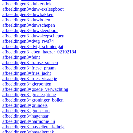
afbeeldingen3=duikerklok
afbeeldingen3=duw-exsleepboot
afbeeldingen3=duwbakken
afbeeldingen3=duwboten
afbeeldingen3=duwschepen
afbeeldingen3=duwsleepboot
afbeeldingen3=duwsleepschepen
afbeeldingen3=dvtg_rws74
afbeeldingen3=dvtg_schuitengat
afbeeldingen3=eben_haezer_02102184
afbeeldingen3=feint
afbeeldingen3=franse_spitsen
afbeeldingen3=friese_praam
afbeeldingen3=fries_jacht
afbeeldingen3=fries_visaakje
afbeeldingen3=gierponten
afbeeldingen3=goede_verwachting
afbeeldingen3=greate-griene
afbeeldingen3=groninger_bollen
afbeeldingen3=grundels
afbeeldingen3=gudsekop
afbeeldingen3=hagenaar
afbeeldingen3=harmonie_iii
afbeeldingen3=hasselteraak-theja
afbeeldingen3=hasselteraak