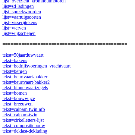
lijst=overzicht_kromhoutmotoren
lijst=sd-ladingen
lijst=spreekwoorden
lijst=vaartuigsoorten
lijst=visserijtekens
lijst=werven
lijst=wijkschepen
==============================================
tekst=50jaarduwvaart
tekst=bakens
tekst=bedrijfsvoeringen_vrachtvaart
tekst=bergen
tekst=beurtvaart-bakker
tekst=beurtvaart-bakker2
tekst=binnenvaartzegels
tekst=bomen
tekst=bouwwijze
tekst=breeuwen
tekst=calpam-twin-afb
tekst=calpam-twin
tekst=cirkelletters-lijst
tekst=compositiebouw
tekst=deklast-deklading