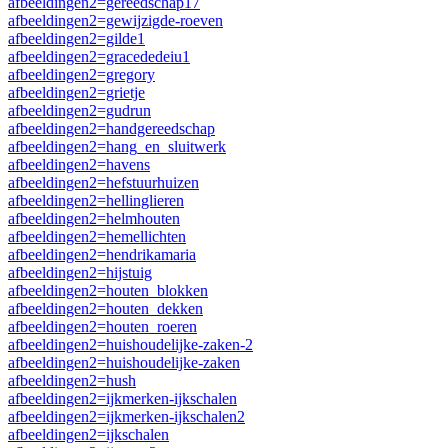
afbeeldingen2=gereedschap17
afbeeldingen2=gewijzigde-roeven
afbeeldingen2=gilde1
afbeeldingen2=gracededeiu1
afbeeldingen2=gregory
afbeeldingen2=grietje
afbeeldingen2=gudrun
afbeeldingen2=handgereedschap
afbeeldingen2=hang_en_sluitwerk
afbeeldingen2=havens
afbeeldingen2=hefstuurhuizen
afbeeldingen2=hellinglieren
afbeeldingen2=helmhouten
afbeeldingen2=hemellichten
afbeeldingen2=hendrikamaria
afbeeldingen2=hijstuig
afbeeldingen2=houten_blokken
afbeeldingen2=houten_dekken
afbeeldingen2=houten_roeren
afbeeldingen2=huishoudelijke-zaken-2
afbeeldingen2=huishoudelijke-zaken
afbeeldingen2=hush
afbeeldingen2=ijkmerken-ijkschalen
afbeeldingen2=ijkmerken-ijkschalen2
afbeeldingen2=ijkschalen