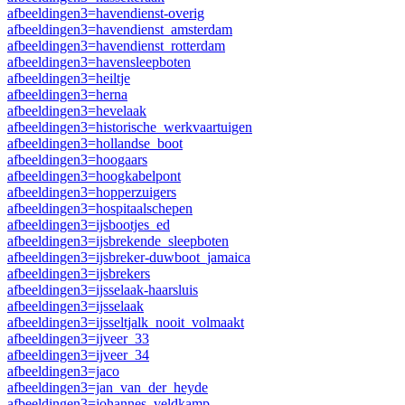
afbeeldingen3=havendienst-overig
afbeeldingen3=havendienst_amsterdam
afbeeldingen3=havendienst_rotterdam
afbeeldingen3=havensleepboten
afbeeldingen3=heiltje
afbeeldingen3=herna
afbeeldingen3=hevelaak
afbeeldingen3=historische_werkvaartuigen
afbeeldingen3=hollandse_boot
afbeeldingen3=hoogaars
afbeeldingen3=hoogkabelpont
afbeeldingen3=hopperzuigers
afbeeldingen3=hospitaalschepen
afbeeldingen3=ijsbootjes_ed
afbeeldingen3=ijsbrekende_sleepboten
afbeeldingen3=ijsbreker-duwboot_jamaica
afbeeldingen3=ijsbrekers
afbeeldingen3=ijsselaak-haarsluis
afbeeldingen3=ijsselaak
afbeeldingen3=ijsseltjalk_nooit_volmaakt
afbeeldingen3=ijveer_33
afbeeldingen3=ijveer_34
afbeeldingen3=jaco
afbeeldingen3=jan_van_der_heyde
afbeeldingen3=johannes_veldkamp