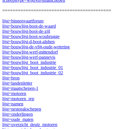
scheepstype=wijd-en-smalschepen
==========================================
lijst=binnenvaartforum
lijst=bouwlijst-boot-de-waard
lijst=bouwlijst-boot-de-zijl
lijst=bouwlijst-boot-woubrugge
lijst=bouwlijst-d-boot-alphen
lijst=bouwlijst-de-vlijt-oude-wetering
lijst=bouwlijst-werf-mittendorf
lijst=bouwlijst-werf-pannevis
lijst=bouwlijst_boot_industrie
lijst=bouwlijst_boot_industrie_01
lijst=bouwlijst_boot_industrie_02
lijst=bron
lijst=landenletter
lijst=maatschepen-1
lijst=motoren
lijst=motoren_rep
lijst=namen
lijst=nestorakschepen
lijst=onderlingen
lijst=oude_maten
lijst=overzicht_deutz_motoren