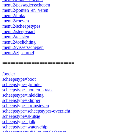
menu2/passagiersschepen
menu2/ponten_en_veren
menu2/links
menu2/roeven
menu2/scheepstypes
menu2/sleepvaart
menu2/teksten
menu2/toelichting
menu2/vissersschepen
menu2/zijschroef
===========================
/boeier
scheepstype=boot
scheepstype=grundel
scheepstype=houten_kraak
scheepstype=inleiding
scheepstype=klipper
scheepstype=kromsteven
scheepstype=scheepstypes-overzicht
scheepstype=skutsje
scheepstype=tjalk
scheepstype=waterschip