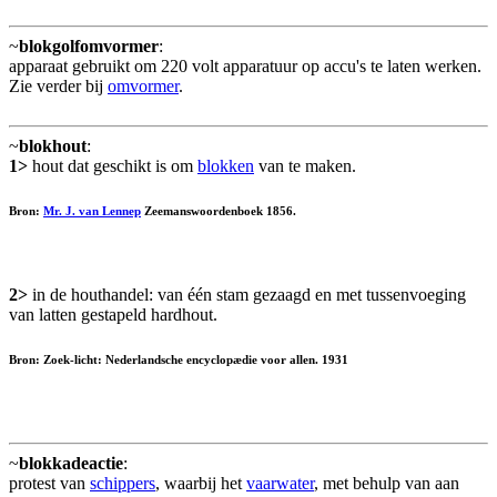
~
blokgolfomvormer
:
apparaat gebruikt om 220 volt apparatuur op accu's te laten werken.
Zie verder bij
omvormer
.
~
blokhout
:
1>
hout dat geschikt is om
blokken
van te maken.
Bron:
Mr. J. van Lennep
Zeemanswoordenboek 1856.
2>
in de houthandel: van één stam gezaagd en met tussenvoeging
van latten gestapeld hardhout.
Bron: Zoek-licht: Nederlandsche encyclopædie voor allen. 1931
~
blokkadeactie
:
protest van
schippers
, waarbij het
vaarwater
, met behulp van aan