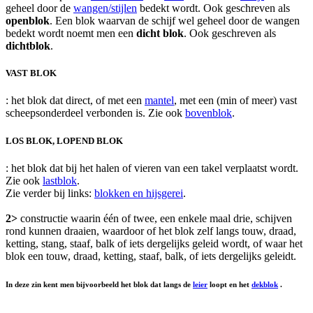
geheel door de
wangen/stijlen
bedekt wordt. Ook geschreven als
openblok
. Een blok waarvan de schijf wel geheel door de wangen
bedekt wordt noemt men een
dicht blok
. Ook geschreven als
dichtblok
.
VAST BLOK
: het blok dat direct, of met een
mantel
, met een (min of meer) vast
scheepsonderdeel verbonden is. Zie ook
bovenblok
.
LOS BLOK, LOPEND BLOK
: het blok dat bij het halen of vieren van een takel verplaatst wordt.
Zie ook
lastblok
.
Zie verder bij links:
blokken en hijsgerei
.
2>
constructie waarin één of twee, een enkele maal drie, schijven
rond kunnen draaien, waardoor of het blok zelf langs touw, draad,
ketting, stang, staaf, balk of iets dergelijks geleid wordt, of waar het
blok een touw, draad, ketting, staaf, balk, of iets dergelijks geleidt.
In deze zin kent men bijvoorbeeld het blok dat langs de
leier
loopt en het
dekblok
.