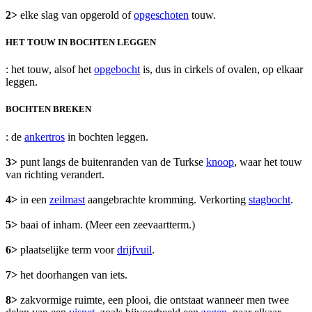
2>
elke slag van opgerold of
opgeschoten
touw.
HET TOUW IN BOCHTEN LEGGEN
: het touw, alsof het
opgebocht
is, dus in cirkels of ovalen, op elkaar
leggen.
BOCHTEN BREKEN
: de
ankertros
in bochten leggen.
3>
punt langs de buitenranden van de Turkse
knoop
, waar het touw
van richting verandert.
4>
in een
zeilmast
aangebrachte kromming. Verkorting
stagbocht
.
5>
baai of inham. (Meer een zeevaartterm.)
6>
plaatselijke term voor
drijfvuil
.
7>
het doorhangen van iets.
8>
zakvormige ruimte, een plooi, die ontstaat wanneer men twee