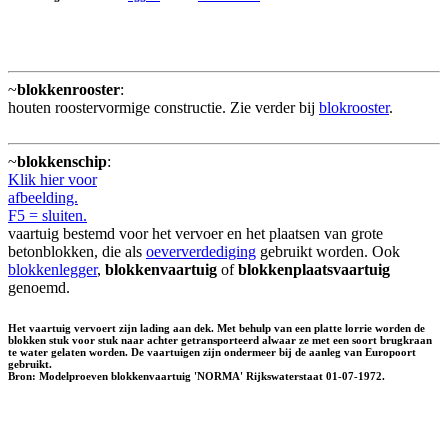
~
blokkenrooster
:
houten roostervormige constructie. Zie verder bij
blokrooster
.
~
blokkenschip
:
Klik hier voor
afbeelding.
F5 = sluiten.
vaartuig bestemd voor het vervoer en het plaatsen van grote
betonblokken, die als
oeververdediging
gebruikt worden. Ook
blokkenlegger
,
blokkenvaartuig
of
blokkenplaatsvaartuig
genoemd.
Het vaartuig vervoert zijn lading aan dek. Met behulp van een platte lorrie worden de
blokken stuk voor stuk naar achter getransporteerd alwaar ze met een soort brugkraan
te water gelaten worden. De vaartuigen zijn ondermeer bij de aanleg van Europoort
gebruikt.
Bron: Modelproeven blokkenvaartuig 'NORMA' Rijkswaterstaat 01-07-1972.