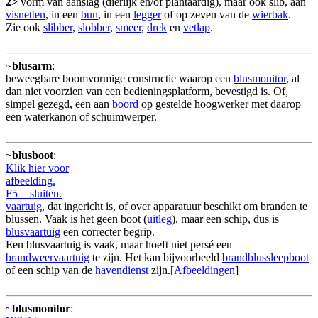
2>
vorm van aanslag (dierlijk en/of plantaardig), maar ook slib, aan
visnetten
, in een
bun
, in een
legger
of op zeven van de
wierbak
.
Zie ook
slibber
,
slobber
,
smeer
,
drek
en
vetlap
.
~
blusarm
:
beweegbare boomvormige constructie waarop een
blusmonitor
, al
dan niet voorzien van een bedieningsplatform, bevestigd is. Of,
simpel gezegd, een aan
boord
op gestelde hoogwerker met daarop
een waterkanon of schuimwerper.
~
blusboot
:
Klik hier voor
afbeelding.
F5 = sluiten.
vaartuig
, dat ingericht is, of over apparatuur beschikt om branden te
blussen. Vaak is het geen boot (
uitleg
), maar een schip, dus is
blusvaartuig
een correcter begrip.
Een blusvaartuig is vaak, maar hoeft niet persé een
brandweervaartuig
te zijn. Het kan bijvoorbeeld
brandblussleepboot
of een schip van de
havendienst
zijn.[
Afbeeldingen
]
~
blusmonitor
: