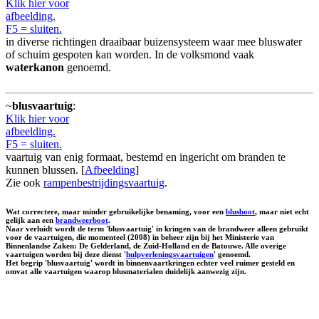
Klik hier voor
afbeelding.
F5 = sluiten.
in diverse richtingen draaibaar buizensysteem waar mee bluswater
of schuim gespoten kan worden. In de volksmond vaak
waterkanon
genoemd.
~
blusvaartuig
:
Klik hier voor
afbeelding.
F5 = sluiten.
vaartuig van enig formaat, bestemd en ingericht om branden te
kunnen blussen. [
Afbeelding
]
Zie ook
rampenbestrijdingsvaartuig
.
Wat correctere, maar minder gebruikelijke benaming, voor een
blusboot
, maar niet echt
gelijk aan een
brandweerboot
.
Naar verluidt wordt de term 'blusvaartuig' in kringen van de brandweer alleen gebruikt
voor de vaartuigen, die momenteel (2008) in beheer zijn bij het Ministerie van
Binnenlandse Zaken: De Gelderland, de Zuid-Holland en de Batouwe. Alle overige
vaartuigen worden bij deze dienst '
hulpverleningsvaartuigen
' genoemd.
Het begrip 'blusvaartuig' wordt in binnenvaartkringen echter veel ruimer gesteld en
omvat alle vaartuigen waarop blusmaterialen duidelijk aanwezig zijn.