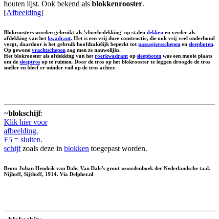
houten lijst. Ook bekend als
blokkenrooster
.
[
Afbeelding
]
Blokroosters worden gebruikt als 'vloerbedekking' op stalen
dekken
en verder als
afdekking van het
kwadrant
. Het is een vrij dure constructie, die ook vrij veel onderhoud
vergt, daardoor is het gebruik hoofdzakelijk beperkt tot
passagiersschepen
en
sleepboten
.
Op gewone
vrachtschepen
zag men ze nauwelijks.
Het blokrooster als afdekking van het
roerkwadrant
op
sleepboten
was een mooie plaats
om de
sleeptros
op te ruimen. Door de tros op het blokrooster te leggen droogde de tros
sneller en bleef er minder vuil op de tros achter.
~
blokschijf
:
Klik hier voor
afbeelding.
F5 = sluiten.
schijf
zoals deze in
blokken
toegepast worden.
Bron: Johan Hendrik van Dale, Van Dale's groot woordenboek der Nederlandsche taal.
Nijhoff, Sijthoff, 1914. Via Delpher.nl