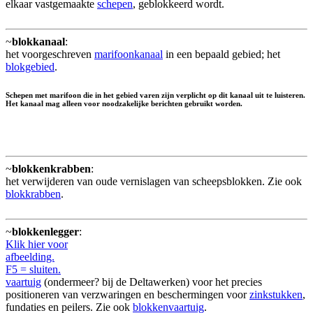
elkaar vastgemaakte
schepen
, geblokkeerd wordt.
~
blokkanaal
:
het voorgeschreven
marifoonkanaal
in een bepaald gebied; het
blokgebied
.
Schepen met marifoon die in het gebied varen zijn verplicht op dit kanaal uit te luisteren.
Het kanaal mag alleen voor noodzakelijke berichten gebruikt worden.
~
blokkenkrabben
:
het verwijderen van oude vernislagen van scheepsblokken. Zie ook
blokkrabben
.
~
blokkenlegger
:
Klik hier voor
afbeelding.
F5 = sluiten.
vaartuig
(ondermeer? bij de Deltawerken) voor het precies
positioneren van verzwaringen en beschermingen voor
zinkstukken
,
fundaties en peilers. Zie ook
blokkenvaartuig
.