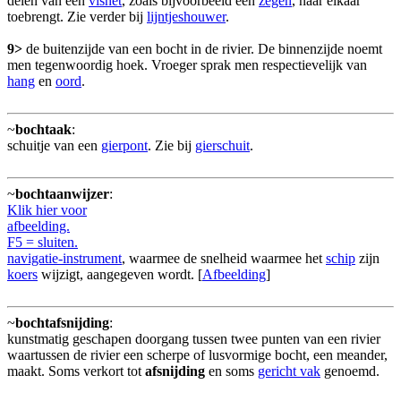
delen van een
visnet
, zoals bijvoorbeeld een
zegen
, naar elkaar
toebrengt. Zie verder bij
lijntjeshouwer
.
9>
de buitenzijde van een bocht in de rivier. De binnenzijde noemt
men tegenwoordig hoek. Vroeger sprak men respectievelijk van
hang
en
oord
.
~
bochtaak
:
schuitje van een
gierpont
. Zie bij
gierschuit
.
~
bochtaanwijzer
:
Klik hier voor
afbeelding.
F5 = sluiten.
navigatie-instrument
, waarmee de snelheid waarmee het
schip
zijn
koers
wijzigt, aangegeven wordt. [
Afbeelding
]
~
bochtafsnijding
:
kunstmatig geschapen doorgang tussen twee punten van een rivier
waartussen de rivier een scherpe of lusvormige bocht, een meander,
maakt. Soms verkort tot
afsnijding
en soms
gericht vak
genoemd.