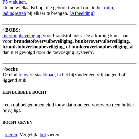
F5 = sluiten.
kleine wiellaadschop, die gebruikt wordt om, in het
ruim
,
ladingresten
bij elkaar te brengen. [
Afbeelding
]
~
BOBS
:
overloopbeveiliging
voor brandstoftanks. De afkorting kan staan
voor:
brandstofovervulbeveiliging
,
bunkerovervulbeveiliging
,
brandstofoverloopbeveiliging
, of
bunkeroverloopbeveiliging
, al
dan niet gevolgd door de toevoeging 'systeem'.
~
bocht
:
1>
eind
touw
of
staaldraad
, in het bijzonder een vrijhangend of
liggend stuk.
EEN DUBBELE BOCHT
: een dubbelgenomen eind touw dat rond een voorwerp (een bolder
bijv.) ligt.
BOCHT GEVEN
:
vieren
. Vergelijk:
bot
vieren.