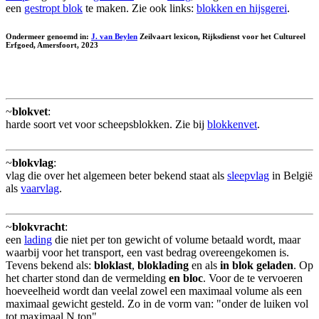
een
gestropt blok
te maken. Zie ook links:
blokken en hijsgerei
.
Ondermeer genoemd in:
J. van Beylen
Zeilvaart lexicon, Rijksdienst voor het Cultureel
Erfgoed, Amersfoort, 2023
~
blokvet
:
harde soort vet voor scheepsblokken. Zie bij
blokkenvet
.
~
blokvlag
:
vlag die over het algemeen beter bekend staat als
sleepvlag
in België
als
vaarvlag
.
~
blokvracht
:
een
lading
die niet per ton gewicht of volume betaald wordt, maar
waarbij voor het transport, een vast bedrag overeengekomen is.
Tevens bekend als:
bloklast
,
bloklading
en als
in blok geladen
. Op
het charter stond dan de vermelding
en bloc
. Voor de te vervoeren
hoeveelheid wordt dan veelal zowel een maximaal volume als een
maximaal gewicht gesteld. Zo in de vorm van: "onder de luiken vol
tot maximaal N ton".