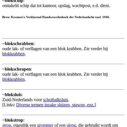
~
blokschip
:
onttakeld schip dat tot kantoor, opslag, wachtpost, e.d. dient.
Bron: Kramers's Verklarend Handwoordenboek der Nederlandsche taal. 1946.
~
blokschrabben
:
oude lak- of verflagen van een blok krabben. Zie verder bij
blokkrabben
.
~
blokschrapen
:
oude lak- of verflagen van een blok krabben. Zie verder bij
blokkrabben
.
~
bloksluis
:
Zuid-Nederlands voor
schotbalksluis
.
[Links:
Diverse termen inzake sluizen, stuwen, enz.
]
~
blokstrop
:
strop
, eigenlijk een
grommer
of een
sleng
, die gebruikt wordt om