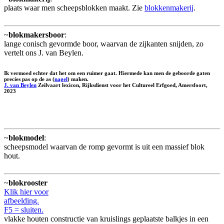
plaats waar men scheepsblokken maakt. Zie
blokkenmakerij
.
~
blokmakersboor
:
lange conisch gevormde boor, waarvan de zijkanten snijden, zo
vertelt ons J. van Beylen.
Ik vermoed echter dat het om een ruimer gaat. Hiermede kan men de geboorde gaten
precies pas op de as (
nagel
) maken.
J. van Beylen
Zeilvaart lexicon, Rijksdienst voor het Cultureel Erfgoed, Amersfoort,
2023
~
blokmodel
:
scheepsmodel waarvan de romp gevormt is uit een massief blok
hout.
~
blokrooster
Klik hier voor
afbeelding.
F5 = sluiten.
vlakke houten constructie van kruislings geplaatste balkjes in een