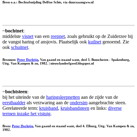
Bron o.a.: Bochtafsnijding Delftse Schie, via duurzaamgww.nl
~
bochtnet
:
middelste
visnet
van een
reepnet
, zoals gebruikt op de Zuiderzee bij
de vangst haring of ansjovis. Plaatselijk ook
kuilnet
genoemd. Zie
ook
schuitnet
.
Bronnen:
Peter Dorleijn
, Van gaand en staand want, deel 3. Bunschoten - Spakenburg,
Uitg. Van Kampen & zn, 1982. | nieuwlanderfgoed.blogspot.nl
~
bochtsteen
:
bij het uiteinde van de
haringsleepnetten
aan de zijde van de
eersthaalder
als verzwaring aan de
ondersim
aangebrachte steen.
Gerelateerde term:
kruisband
,
kruisbandsteen
en links:
diverse
termen inzake het vistuig
.
Bron:
Peter Dorleijn
, Van gaand en staand want, deel 4. Elburg, Uitg. Van Kampen & zn,
1982.