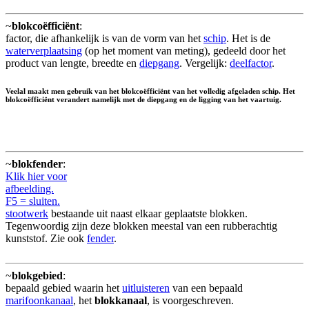
~
blokcoëfficiënt
:
factor, die afhankelijk is van de vorm van het
schip
. Het is de
waterverplaatsing
(op het moment van meting), gedeeld door het
product van lengte, breedte en
diepgang
. Vergelijk:
deelfactor
.
Veelal maakt men gebruik van het blokcoëfficiënt van het volledig afgeladen schip. Het
blokcoëfficiënt verandert namelijk met de diepgang en de ligging van het vaartuig.
~
blokfender
:
Klik hier voor
afbeelding.
F5 = sluiten.
stootwerk
bestaande uit naast elkaar geplaatste blokken.
Tegenwoordig zijn deze blokken meestal van een rubberachtig
kunststof. Zie ook
fender
.
~
blokgebied
:
bepaald gebied waarin het
uitluisteren
van een bepaald
marifoonkanaal
, het
blokkanaal
, is voorgeschreven.