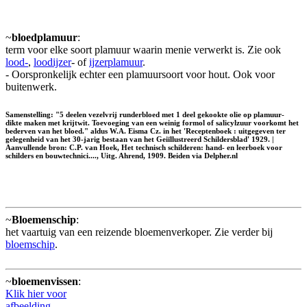
~
bloedplamuur
:
term voor elke soort plamuur waarin menie verwerkt is. Zie ook
lood-
,
loodijzer
- of
ijzerplamuur
.
- Oorspronkelijk echter een plamuursoort voor hout. Ook voor
buitenwerk.
Samenstelling: "5 deelen vezelvrij runderbloed met 1 deel gekookte olie op plamuur-
dikte maken met krijtwit. Toevoeging van een weinig formol of salicylzuur voorkomt het
bederven van het bloed." aldus W.A. Eisma Cz. in het 'Receptenboek : uitgegeven ter
gelegenheid van het 30-jarig bestaan van het Geiïllustreerd Schildersblad' 1929. |
Aanvullende bron: C.P. van Hoek, Het technisch schilderen: hand- en leerboek voor
schilders en bouwtechnici...., Uitg. Ahrend, 1909. Beiden via Delpher.nl
~
Bloemenschip
:
het vaartuig van een reizende bloemenverkoper. Zie verder bij
bloemschip
.
~
bloemenvissen
:
Klik hier voor
afbeelding.