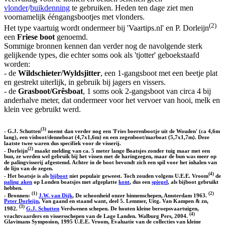
vlonder
/
buikdenning
te gebruiken. Heden ten dage ziet men
voornamelijk ééngangsbootjes met vlonders.
(2)
Het type vaartuig wordt ondermeer bij 'Vaartips.nl' en P. Dorleijn
een
Friese boot
genoemd.
Sommige bronnen kennen dan verder nog de navolgende sterk
gelijkende types, die echter soms ook als 'tjotter' geboekstaafd
worden:
- de
Wildschieter/Wyldsjitter
, een 1-gangsboot met een beetje plat
en gestrekt uiterlijk, in gebruik bij jagers en vissers.
- de
Grasboot/Grêsboat
, 1 soms ook 2-gangsboot van circa 4 bij
anderhalve meter, dat ondermeer voor het vervoer van hooi, melk en
klein vee gebruikt werd.
(3)
- G.J. Schutten
noemt dan verder nog een 'Fries boerenbootje uit de Wouden' (ca 4,6m
lang), een visboot/denneboat (4,7x1,6m) en een zegenboot/marboat (5,7x1,7m). Deze
laatste twee waren dus specifiek voor de visserij.
(2)
- Dorleijn
maakt melding van ca. 5 meter lange Boatsjes zonder tuig maar met een
bun, ze werden wel gebruik bij het vissen met de haringzegen, maar de bun was meer op
de palingvisserij afgestemd. Achter in de boot bevondt zich een spil voor het inhalen van
de lijn van de zegen.
(4)
- Het boatsje is als
bijboot
niet populair geweest. Toch zouden volgens U.E.E. Vroom
de
paling aken
op Londen boatsjes met afgeplatte
kont
, dus een
spiegel
, als bijboot gebruikt
hebben.
(1)
(2)
- Bronnen:
J.W. van Dijk
, De schoonheid onzer binnenschepen, Amsterdam 1963.
Peter Dorleijn
, Van gaand en staand want, deel 5. Lemmer, Uitg. Van Kampen & zn,
(3)
1982.
G.J. Schutten
Verdwenen schepen. De houten kleine beroepsvaartuigen,
(4)
vrachtvaarders en vissersschepen van de Lage Landen. Walburg Pers, 2004.
Glavimans Symposion, 1995 U.E.E. Vroom, Evaluatie van de collecties van kleine