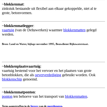
~
blokkenmat
:
zinkstuk bestaande uit flexibel aan elkaar gekoppelde, niet al te
grote, betonvormen.
~
blokkenmatlegger
:
vaartuig
(van de Deltawerken) waarmee
blokkenmatten
gelegd
werden.
Bron: Land en Water, bijlage november 1995, Bouwdienst Rijkswaterstaat.
~
blokkenplaatsvaartuig
:
vaartuig bestemd voor het vervoer en het plaatsen van grote
betonblokken, die als
oeververdediging
gebruikt worden. Ook
blokkenschip
genoemd.
~
blokkenmatponton
:
ponton
ten behoeve van het transport van
blokkenmatten
.
Term aangetroffen in de
liggers
van de
meetdiensten
.