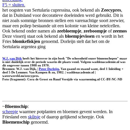
F5 = sluiten.
het oogsten van Sertularia cupressina, ook bekend als
Zeecypres
,
dat in Duitsland voor decoratieve doeleinden werd gebruikt. Dit is
niet zoals sommige bronnen stellen een varenachtige soort zeewier,
maar een poliep bestaande uit een kolonie van kleine netelcellen.
Ook bekend onder namen als
zeebloempje
,
zeeboompje
of
zeemos
Deze visserij staat ook bekend als
bloempjevissen
en wordt in het
Fries
blomkefiskjen
genoemd. Dorleijn stelt dat het om de
Sertularia argentea ging
W.J. van Dijk
heeft het hierover in zijn boek "De schoonheid onzer binnenschepen" maar
is niet duidelijk over de periode waarin dit plaats vond. Volgens waddenacademie.nl was
dit ongeveer tussen 1908 en 1970.
Bronnen: W.J. van Dijk, |
Peter Dorleijn
, Van gaand en staand want, deel 1 Inleiding +
deel 5 De Lemmer. Van Kampen & zn, 1982. | waddenacademie.nl |
waterwereld.nu/zeecypres.
Foto (fragment): Cora de Groot en Ruud Versijde via waarneming.nl CC-BY-NC-ND
~
Bloemschip
:
scheepje
waarmee potplanten en bloemen gevent werden. In
Friesland een
skûtsje
of daarop gelijkend scheepje. Ook
Bloemenschip
genoemd.