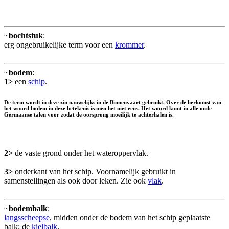
~
bochtstuk
:
erg ongebruikelijke term voor een
krommer
.
~
bodem
:
1>
een
schip
.
De term wordt in deze zin nauwelijks in de Binnenvaart gebruikt. Over de herkomst van
het woord bodem in deze betekenis is men het niet eens. Het woord komt in alle oude
Germaanse talen voor zodat de oorsprong moeilijk te achterhalen is.
2>
de vaste grond onder het wateroppervlak.
3>
onderkant van het schip. Voornamelijk gebruikt in
samenstellingen als ook door leken. Zie ook
vlak
.
~
bodembalk
:
langsscheepse
, midden onder de bodem van het schip geplaatste
balk; de
kielbalk
.