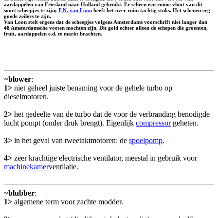
aardappelen van Friesland naar Holland gebruikt. Er scheen een ruime vloot van dit
soort scheepjes te zijn;
F.N. van Loon
heeft het over ruim tachtig stuks. Het schenen erg
goede zeilers te zijn.
Van Loon stelt ergens dat de scheepjes volgens Amsterdams voorschrift niet langer dan
48 Amsterdamsche voeten mochten zijn. Dit gold echter alleen de schepen die groenten,
fruit, aardappelen e.d. te markt brachten.
~
blower
:
1>
niet geheel juiste benaming voor de gehele turbo op
dieselmotoren.
2>
het gedeelte van de turbo dat de voor de verbranding benodigde
lucht pompt (onder druk brengt). Eigenlijk
compressor
geheten.
3>
in het geval van tweetaktmotoren: de
spoelpomp
.
4>
zeer krachtige electrische ventilator, meestal in gebruik voor
machinekamer
ventilatie.
~
blubber
:
1>
algemene term voor zachte modder.