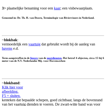
3>
plaatselijke benaming voor een
kaar
; een visbewaarplaats.
Genoemd in: Dr. Th. H. van Doorn, Terminologie van Riviervissers in Nederland.
~
blokbak
:
vermoedelijk een
vaartuig
dat gebruikt wordt bij de aanleg van
havens
e.d.
Term aangetroffen in de
liggers
van de
meetdiensten
. Het betrof 4 objecten, circa 15 bij 6
meter van de N.V. Nederlandse Mij. voor Havenwerken
~
blokband
:
Klik hier voor
afbeelding.
F5 = sluiten.
kenteken dat bepaalde schepen, goed zichtbaar, langs de bovenrand
van het vaartuig dienden te voeren. De zwart-witte band was voor