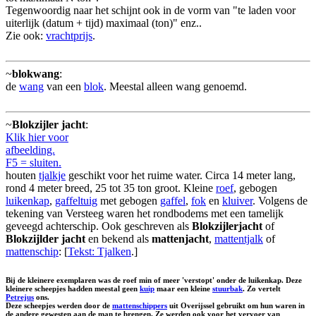
Tegenwoordig naar het schijnt ook in de vorm van "te laden voor
uiterlijk (datum + tijd) maximaal (ton)" enz..
Zie ook:
vrachtprijs
.
~
blokwang
:
de
wang
van een
blok
. Meestal alleen wang genoemd.
~
Blokzijler jacht
:
Klik hier voor
afbeelding.
F5 = sluiten.
houten
tjalkje
geschikt voor het ruime water. Circa 14 meter lang,
rond 4 meter breed, 25 tot 35 ton groot. Kleine
roef
, gebogen
luikenkap
,
gaffeltuig
met gebogen
gaffel
,
fok
en
kluiver
. Volgens de
tekening van Versteeg waren het rondbodems met een tamelijk
geveegd achterschip. Ook geschreven als
Blokzijlerjacht
of
Blokzijlder jacht
en bekend als
mattenjacht
,
mattentjalk
of
mattenschip
: [
Tekst: Tjalken
.]
Bij de kleinere exemplaren was de roef min of meer 'verstopt' onder de luikenkap. Deze
kleinere scheepjes hadden meestal geen
kuip
maar een kleine
stuurbak
. Zo vertelt
Petrejus
ons.
Deze scheepjes werden door de
mattenschippers
uit Overijssel gebruikt om hun waren in
de andere gewesten aan de man te brengen. Ze werden ook voor het vervoer van