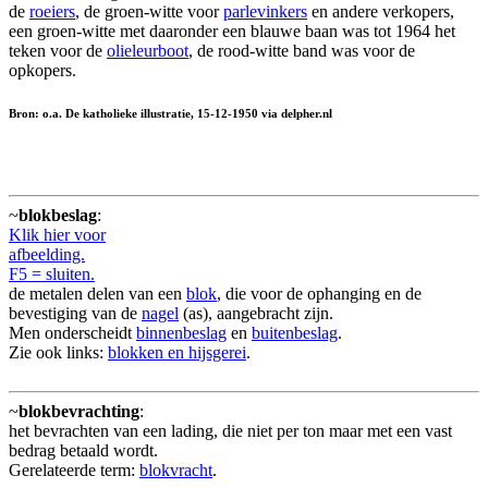
de
roeiers
, de groen-witte voor
parlevinkers
en andere verkopers,
een groen-witte met daaronder een blauwe baan was tot 1964 het
teken voor de
olieleurboot
, de rood-witte band was voor de
opkopers.
Bron: o.a. De katholieke illustratie, 15-12-1950 via delpher.nl
~
blokbeslag
:
Klik hier voor
afbeelding.
F5 = sluiten.
de metalen delen van een
blok
, die voor de ophanging en de
bevestiging van de
nagel
(as), aangebracht zijn.
Men onderscheidt
binnenbeslag
en
buitenbeslag
.
Zie ook links:
blokken en hijsgerei
.
~
blokbevrachting
:
het bevrachten van een lading, die niet per ton maar met een vast
bedrag betaald wordt.
Gerelateerde term:
blokvracht
.