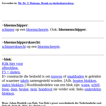
Gevonden in:
Mr. Dr. T. Huitema. Ronde en platbodemjachten.
.
~
bloemschipper
:
schipper
op een
bloemscheepje
. Ook:
bloemenschipper
.
~
bloemschippersknecht
:
schippersknecht
op een
bloemscheepje
.
~
blok
:
Klik hier voor
afbeelding.
F5 = sluiten.
1>
constructie die bedoeld is om
touwen
of
staaldraden
te geleiden
of waarmee
takels
samengesteld worden. [Afb.
houten blokken
,
stalen blokken
.] Hoofdonderdelen van een blok zijn:
wang
,
schijf
,
brug
,
dam
,
beslag
,
neut
,
hondsvot
zie verder ook: links
onderdelen
blokken
.
Bron: Johan Hendrik van Dale, Van Dale's groot woordenboek der Nederlandsche taal.
Nijhoff, Sijthoff, 1914. Via Delpher.nl