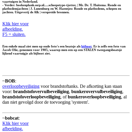
vaartuigen in Nederland.
- Verder: boekenplank.ssrp.nl.....scheepstype-tjotter, | Mr. Dr. T. Huitema. Ronde en
platbodemjachten | J. Lunenburg en W. Haentjes: Ronde en platbodems, schepen en
jachten. Uitgeverij de Alk | verspreide bronnen.
Klik hier voor
afbeelding.
F5 = sluiten.
Een enkele maal ziet men op oude foto's een boatsje als
bijboot
. Er is zelfs een foto van
Jacob Olie, genomen voor 1905, waarop men een op een STALEN tweegangsboatsje
lijkend vaartuigje als bijboot ziet.
~
BOB
:
overloopbeveiliging
voor brandstoftanks. De afkorting kan staan
voor:
brandstofovervulbeveiliging
,
bunkerovervulbeveiliging
,
brandstofoverloopbeveiliging
, of
bunkeroverloopbeveiliging
, al
dan niet gevolgd door de toevoeging 'systeem'.
~
bobcat
:
Klik hier voor
afbeelding.