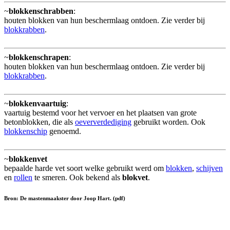
~
blokkenschrabben
:
houten blokken van hun beschermlaag ontdoen. Zie verder bij
blokkrabben
.
~
blokkenschrapen
:
houten blokken van hun beschermlaag ontdoen. Zie verder bij
blokkrabben
.
~
blokkenvaartuig
:
vaartuig bestemd voor het vervoer en het plaatsen van grote
betonblokken, die als
oeververdediging
gebruikt worden. Ook
blokkenschip
genoemd.
~
blokkenvet
bepaalde harde vet soort welke gebruikt werd om
blokken
,
schijven
en
rollen
te smeren. Ook bekend als
blokvet
.
Bron: De mastenmaakster door Joop Hart. (pdf)