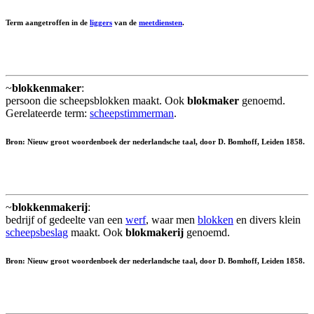
Term aangetroffen in de
liggers
van de
meetdiensten
.
~
blokkenmaker
:
persoon die scheepsblokken maakt. Ook
blokmaker
genoemd.
Gerelateerde term:
scheepstimmerman
.
Bron: Nieuw groot woordenboek der nederlandsche taal, door D. Bomhoff, Leiden 1858.
~
blokkenmakerij
:
bedrijf of gedeelte van een
werf
, waar men
blokken
en divers klein
scheepsbeslag
maakt. Ook
blokmakerij
genoemd.
Bron: Nieuw groot woordenboek der nederlandsche taal, door D. Bomhoff, Leiden 1858.