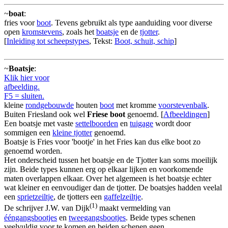
~
boat
:
fries voor
boot
. Tevens gebruikt als type aanduiding voor diverse
open
kromstevens
, zoals het
boatsje
en de
tjotter
.
[
Inleiding tot scheepstypes
, Tekst:
Boot, schuit, schip
]
~
Boatsje
:
Klik hier voor
afbeelding.
F5 = sluiten.
kleine
rondgebouwde
houten
boot
met kromme
voorstevenbalk
.
Buiten Friesland ook wel
Friese boot
genoemd. [
Afbeeldingen
]
Een boatsje met vaste
settelboorden
en
tuigage
wordt door
sommigen een
kleine tjotter
genoemd.
Boatsje is Fries voor 'bootje' in het Fries kan dus elke boot zo
genoemd worden.
Het onderscheid tussen het boatsje en de Tjotter kan soms moeilijk
zijn. Beide types kunnen erg op elkaar lijken en voorkomende
maten overlappen elkaar. Over het algemeen is het boatsje echter
wat kleiner en eenvoudiger dan de tjotter. De boatsjes hadden veelal
een
sprietzeiltje
, de tjotters een
gaffelzeiltje
.
(1)
De schrijver J.W. van Dijk
maakt vermelding van
ééngangsbootjes
en
tweegangsbootjes
. Beide types schenen
veelvuldig voor te komen en beiden schenen geen