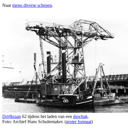
Naar
menu diverse schepen
.
Drijfkraan
62 tijdens het laden van een
duwbak
.
Foto: Archief Hans Schuitemaker. (
groter formaat
)