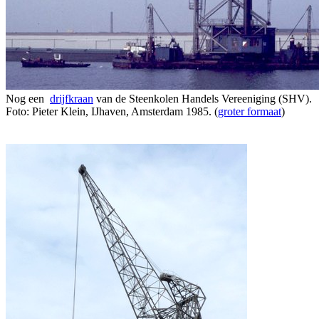
Nog een
drijfkraan
van de Steenkolen Handels Vereeniging (SHV).
Foto: Pieter Klein, IJhaven, Amsterdam 1985. (
groter formaat
)