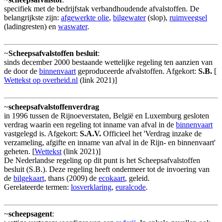
specifiek met de bedrijfstak verbandhoudende afvalstoffen. De
belangrijkste zijn:
afgewerkte olie
,
bilgewater
(slop),
ruimveegsel
(ladingresten) en
waswater
.
~
Scheepsafvalstoffen besluit
:
sinds december 2000 bestaande wettelijke regeling ten aanzien van
de door de
binnenvaart
geproduceerde afvalstoffen. Afgekort:
S.B.
[
Wettekst op overheid.nl
(link 2021)]
~
scheepsafvalstoffenverdrag
in 1996 tussen de Rijnoeverstaten, België en Luxemburg gesloten
verdrag waarin een regeling tot inname van afval in de
binnenvaart
vastgelegd is. Afgekort:
S.A.V.
Officieel het 'Verdrag inzake de
verzameling, afgifte en inname van afval in de Rijn- en binnenvaart'
geheten. [
Wettekst
(link 2021)]
De Nederlandse regeling op dit punt is het Scheepsafvalstoffen
besluit (S.B.). Deze regeling heeft ondermeer tot de invoering van
de
bilgekaart
, thans (2009) de
ecokaart
, geleid.
Gerelateerde termen:
losverklaring
,
euralcode
.
~
scheepsagent
: