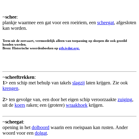
~
schee
:
plankje waarmee een gat voor een roeiriem, een
scheegat
, afgesloten
kan worden.
Term uit de zeevaart, vermoedelijk alleen van toepassing op sloepen die ook gezeild
konden worden.
Bron: Historische woordenboeken op
gtb.ivdnt.org.
~
scheeftrekken
:
1>
een schip met behulp van takels
slagzij
laten krijgen. Zie ook
krengen
.
2>
ten gevolge van, een door het eigen schip veroorzaakte
zuiging
,
uit de
koers
raken; een (grotere)
wraakhoek
krijgen.
~
scheegat
:
opening in het
dolboord
waarin een roeispaan kan rusten. Ander
woord voor een
dolgat
.