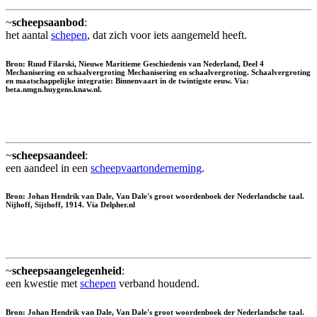
~
scheepsaanbod
:
het aantal
schepen
, dat zich voor iets aangemeld heeft.
Bron: Ruud Filarski, Nieuwe Maritieme Geschiedenis van Nederland, Deel 4
Mechanisering en schaalvergroting Mechanisering en schaalvergroting. Schaalvergroting
en maatschappelijke integratie: Binnenvaart in de twintigste eeuw. Via:
beta.nmgn.huygens.knaw.nl.
~
scheepsaandeel
:
een aandeel in een
scheepvaartonderneming
.
Bron: Johan Hendrik van Dale, Van Dale's groot woordenboek der Nederlandsche taal.
Nijhoff, Sijthoff, 1914. Via Delpher.nl
~
scheepsaangelegenheid
:
een kwestie met
schepen
verband houdend.
Bron: Johan Hendrik van Dale, Van Dale's groot woordenboek der Nederlandsche taal.