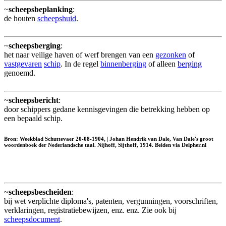
~
scheepsbeplanking
:
de houten
scheepshuid
.
~
scheepsberging
:
het naar veilige haven of werf brengen van een
gezonken
of
vastgevaren
schip
. In de regel
binnenberging
of alleen
berging
genoemd.
~
scheepsbericht
:
door schippers gedane kennisgevingen die betrekking hebben op
een bepaald schip.
Bron: Weekblad Schuttevaer 20-08-1904, | Johan Hendrik van Dale, Van Dale's groot
woordenboek der Nederlandsche taal. Nijhoff, Sijthoff, 1914. Beiden via Delpher.nl
~
scheepsbescheiden
:
bij wet verplichte diploma's, patenten, vergunningen, voorschriften,
verklaringen, registratiebewijzen, enz. enz. Zie ook bij
scheepsdocument
.