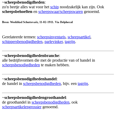
~
scheepsbenodigdheden
:
zo'n beetje alles wat voor het
schip
noodzakelijk kan zijn. Ook
scheepsbehoeften
en
scheepswaar/scheepswaren
genoemd.
Bron: Weekblad Schuttevaêr, 11-02-1911. Via Delpher.nl
Gerelateerde termen:
scheepsinventaris
,
scheepsartikel
,
schippersbenodigdheden
,
parlevinker
,
tagrijn
.
~
scheepsbenodigdhedenbranche
:
alle bedrijfsvormen die met de productie van of handel in
scheepsbenodigdheden
te maken hebben.
~
scheepsbenodigdhedenhandel
:
de handel in
scheepsbenodigdheden
, bijv. een
tagrijn
.
~
scheepsbenodigdhedengroothandel
:
de groothandel in
scheepsbenodigdheden
, ook
scheepsartikelengrossier
genoemd.