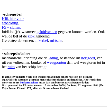
~
scheepsbel
:
Klik hier voor
afbeelding.
F5 = sluiten.
luidklok(je), waarmee
geluidsseinen
gegeven kunnen worden. Ook
wel de
bel
of de
klok
genoemd.
Gerelateerde termen:
ankerbel
,
mistsein
.
~
scheepsbelader
:
mechanische inrichting die de
lading
, bestaande uit
stortgoed
, van
uit een vultrechter, bunker of
weegponton
dan wel weegtoren tot in
het
ruim
van het schip brengt.
In zijn eenvoudigste vorm een transportband met een stortkoker. Bij de meer
ingewikkelde systemen gebruikt men ook schroefvijzels en dergelijke. Het wordt dan
meer een soort
bunkermachine
maar dan om binnenvaartschepen te laden.
O.a. genoemd in: Eilanden-nieuws. 18 december 2009 | De Stem, 22 augustus 1984 | De
Vrije Zeeuw 13 mei 1975, allen via Krantenbank Zeeland.