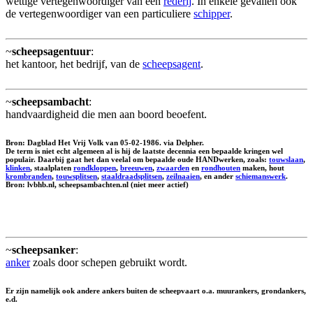
wettige vertegenwoordiger van een
rederij
. In enkele gevallen ook
de vertegenwoordiger van een particuliere
schipper
.
~
scheepsagentuur
:
het kantoor, het bedrijf, van de
scheepsagent
.
~
scheepsambacht
:
handvaardigheid die men aan boord beoefent.
Bron: Dagblad Het Vrij Volk van 05-02-1986. via Delpher.
De term is niet echt algemeen al is hij de laatste decennia een bepaalde kringen wel
populair. Daarbij gaat het dan veelal om bepaalde oude HANDwerken, zoals:
touwslaan
,
klinken
, staalplaten
rondkloppen
,
breeuwen
,
zwaarden
en
rondhouten
maken, hout
krombranden
,
touwsplitsen
,
staaldraadsplitsen
,
zeilnaaien
, en ander
schiemanswerk
.
Bron: lvbhb.nl, scheepsambachten.nl (niet meer actief)
~
scheepsanker
:
anker
zoals door schepen gebruikt wordt.
Er zijn namelijk ook andere ankers buiten de scheepvaart o.a. muurankers, grondankers,
e.d.