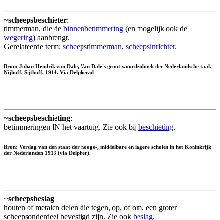
~
scheepsbeschieter
:
timmerman, die de
binnenbetimmering
(en mogelijk ook de
wegering
) aanbrengt.
Gerelateerde term:
scheepstimmerman
,
scheepsinrichter
.
Bron: Johan Hendrik van Dale, Van Dale's groot woordenboek der Nederlandsche taal.
Nijhoff, Sijthoff, 1914. Via Delpher.nl
~
scheepsbeschieting
:
betimmeringen IN het vaartuig. Zie ook bij
beschieting
.
Bron: Verslag van den staat der hooge-, middelbare en lagere scholen in het Koninkrijk
der Nederlanden 1913 (via Delpher).
~
scheepsbeslag
:
houten of metalen delen die tegen, op, of om, een groter
scheepsonderdeel bevestigd zijn. Zie ook
beslag
.