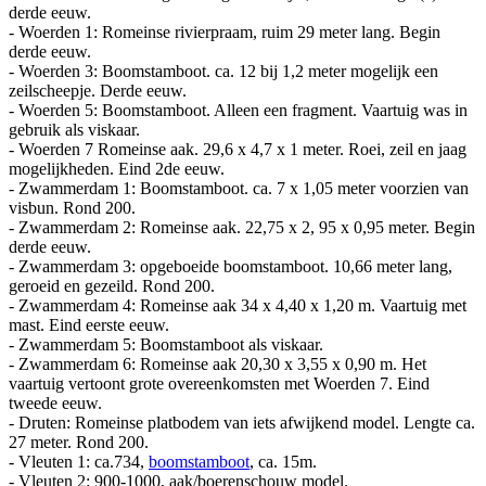
derde eeuw.
- Woerden 1: Romeinse rivierpraam, ruim 29 meter lang. Begin
derde eeuw.
- Woerden 3: Boomstamboot. ca. 12 bij 1,2 meter mogelijk een
zeilscheepje. Derde eeuw.
- Woerden 5: Boomstamboot. Alleen een fragment. Vaartuig was in
gebruik als viskaar.
- Woerden 7 Romeinse aak. 29,6 x 4,7 x 1 meter. Roei, zeil en jaag
mogelijkheden. Eind 2de eeuw.
- Zwammerdam 1: Boomstamboot. ca. 7 x 1,05 meter voorzien van
visbun. Rond 200.
- Zwammerdam 2: Romeinse aak. 22,75 x 2, 95 x 0,95 meter. Begin
derde eeuw.
- Zwammerdam 3: opgeboeide boomstamboot. 10,66 meter lang,
geroeid en gezeild. Rond 200.
- Zwammerdam 4: Romeinse aak 34 x 4,40 x 1,20 m. Vaartuig met
mast. Eind eerste eeuw.
- Zwammerdam 5: Boomstamboot als viskaar.
- Zwammerdam 6: Romeinse aak 20,30 x 3,55 x 0,90 m. Het
vaartuig vertoont grote overeenkomsten met Woerden 7. Eind
tweede eeuw.
- Druten: Romeinse platbodem van iets afwijkend model. Lengte ca.
27 meter. Rond 200.
- Vleuten 1: ca.734,
boomstamboot
, ca. 15m.
- Vleuten 2: 900-1000, aak/boerenschouw model.