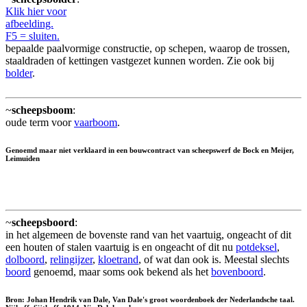
Klik hier voor
afbeelding.
F5 = sluiten.
bepaalde paalvormige constructie, op schepen, waarop de trossen,
staaldraden of kettingen vastgezet kunnen worden. Zie ook bij
bolder
.
~
scheepsboom
:
oude term voor
vaarboom
.
Genoemd maar niet verklaard in een bouwcontract van scheepswerf de Bock en Meijer,
Leimuiden
~
scheepsboord
:
in het algemeen de bovenste rand van het vaartuig, ongeacht of dit
een houten of stalen vaartuig is en ongeacht of dit nu
potdeksel
,
dolboord
,
relingijzer
,
kloetrand
, of wat dan ook is. Meestal slechts
boord
genoemd, maar soms ook bekend als het
bovenboord
.
Bron: Johan Hendrik van Dale, Van Dale's groot woordenboek der Nederlandsche taal.