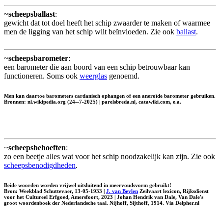
~
scheepsballast
:
gewicht dat tot doel heeft het schip zwaarder te maken of waarmee
men de ligging van het schip wilt beïnvloeden. Zie ook
ballast
.
~
scheepsbarometer
:
een barometer die aan boord van een schip betrouwbaar kan
functioneren. Soms ook
weerglas
genoemd.
Men kan daartoe barometers cardanisch ophangen of een aneroïde barometer gebruiken.
Bronnen: nl.wikipedia.org (24--7-2025) | parelsbreda.nl, catawiki.com, e.a.
~
scheepsbehoeften
:
zo een beetje alles wat voor het schip noodzakelijk kan zijn. Zie ook
scheepsbenodigdheden
.
Beide woorden worden vrijwel uitsluitend in meervoudsvorm gebruikt!
Bron: Weekblad Schuttevaer, 13-05-1933 |
J. van Beylen
Zeilvaart lexicon, Rijksdienst
voor het Cultureel Erfgoed, Amersfoort, 2023 | Johan Hendrik van Dale, Van Dale's
groot woordenboek der Nederlandsche taal. Nijhoff, Sijthoff, 1914. Via Delpher.nl