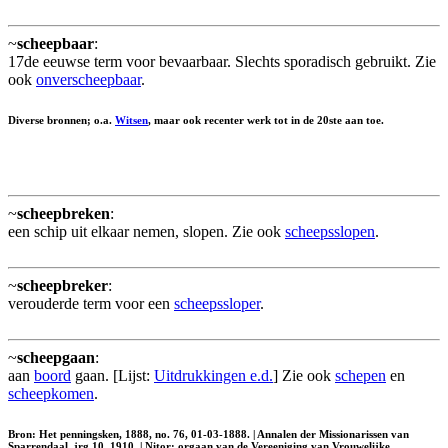
~
scheepbaar
:
17de eeuwse term voor bevaarbaar. Slechts sporadisch gebruikt. Zie
ook
onverscheepbaar
.
Diverse bronnen; o.a.
Witsen
, maar ook recenter werk tot in de 20ste aan toe.
~
scheepbreken
:
een schip uit elkaar nemen, slopen. Zie ook
scheepsslopen
.
~
scheepbreker
:
verouderde term voor een
scheepssloper
.
~
scheepgaan
:
aan
boord
gaan. [Lijst:
Uitdrukkingen e.d.
] Zie ook
schepen
en
scheepkomen
.
Bron: Het penningsken, 1888, no. 76, 01-03-1888. | Annalen der Missionarissen van
Sparrendaal, jrg 10, 1910. | Nitor; orgaan van de Vereeniging van Vrouwelijke