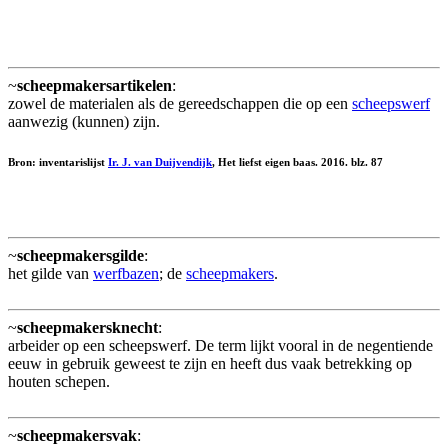
~
scheepmakersartikelen
:
zowel de materialen als de gereedschappen die op een
scheepswerf
aanwezig (kunnen) zijn.
Bron: inventarislijst
Ir. J. van Duijvendijk
, Het liefst eigen baas. 2016. blz. 87
~
scheepmakersgilde
:
het gilde van
werfbazen
; de
scheepmakers
.
~
scheepmakersknecht
:
arbeider op een scheepswerf. De term lijkt vooral in de negentiende
eeuw in gebruik geweest te zijn en heeft dus vaak betrekking op
houten schepen.
~
scheepmakersvak
: