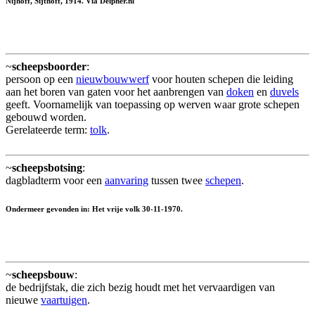
Nijhoff, Sijthoff, 1914. Via Delpher.nl
~
scheepsboorder
:
persoon op een
nieuwbouwwerf
voor houten schepen die leiding
aan het boren van gaten voor het aanbrengen van
doken
en
duvels
geeft. Voornamelijk van toepassing op werven waar grote schepen
gebouwd worden.
Gerelateerde term:
tolk
.
~
scheepsbotsing
:
dagbladterm voor een
aanvaring
tussen twee
schepen
.
Ondermeer gevonden in: Het vrije volk 30-11-1970.
~
scheepsbouw
:
de bedrijfstak, die zich bezig houdt met het vervaardigen van
nieuwe
vaartuigen
.