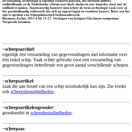
De benaming archeologie is eigenlijk verkeerd gekozen, dat betekent immers
oudheidkunde en de Nederlandse scheepvaart heeft slechts in zeer beperkte mate met de
oudheid te maken. Tegenwoordig hanteert men echter de term archeologie vaak voor al
het geschiedkundig onderzoek dat zich op opgravingen en vondsten baseert. Beter zou het
zijn te spreken van Scheepshistorisch bodemonderzoek.
Bronnen: Archeo 2013 4 blz 13-27. Verslagen van lezingen Glavimans symposium.
Verspreide bronnen.
~
scheepsarchief
:
eigenlijk een verzameling van gegevensdragers met informatie over
één enkel schip. Vaak echter gebruikt voor een verzameling van
gegevensdragers betreffende een groot aantal verschillende schepen.
~
scheepsartikel
:
zaak die aan boord van een schip noodzakelijk kan zijn. Zie verder
ook
scheepsbenodigdheden
.
~
scheepsartikelengrossier
:
groothandel in
scheepbenodigdheden
.
~
scheepsas
: