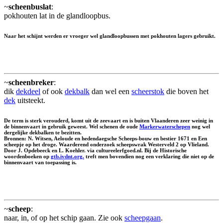
~
scheenbuslat
:
pokhouten lat in de glandloopbus.
Naar het schijnt werden er vroeger wel glandloopbussen met pokhouten lagers gebruikt.
~
scheenbreker
:
dik
dekdeel
of ook
dekbalk
dan wel een
scheerstok
die boven het
dek
uitsteekt.
De term is sterk verouderd, komt uit de zeevaart en is buiten Vlaanderen zeer weinig in
de binnenvaart in gebruik geweest. Wel schenen de oude
Markerwaterschepen
nog wel
dergelijke dekbalken te bezitten.
Bronnen: N. Witsen, Aeloude en hedendaegsche Scheeps-bouw en bestier 1671 en Een
scheepje op het droge. Waarderend onderzoek scheepswrak Westerveld 2 op Vlieland.
Door J. Opdebeeck en L. Koehler. via cultureelerfgoed.nl. Bij de Historische
woordenboeken op
gtb.ivdnt.org.
treft men bovendien nog een verklaring die niet op de
binnenvaart van toepassing is.
~
scheep
:
naar, in, of op het schip gaan. Zie ook
scheepgaan
.