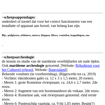
~
scheepsappendages
:
onderdeel of toestel dat voor het correct functioneren van een
installatie of apparaat aan boord, van belang kan zijn.
Bijv. peilglazen, afsluiters, meters, kleppen, filters, ventielen, koppelingen, enz.
.
~
scheepsarcheologie
:
de kennis en studie van de maritieme overblijfselen uit oude tijden.
Ook
maritieme archeologie
genoemd. [Website:
Rijksdienst voor
het Cultureel erfgoed
, Website:
Batavialand
]
Bekende vondsten (in voorbereiding). (Bijgewerkt tot ca. 2019)
- Vechten: eikenhouten galei ca. 12 x 3 x 1,5 meter, 20 roeiers.
- Meern 1: grote Romeinse rivierpraam. ca. 24,6 x 2,7 meter. 2de
eeuw.
- Meern 2: fragment van een boomstamboot als viskaar. 2de eeuw.
- Meern 4: Romeinse aak, ook rivierpraam genoemd. eind eerste
eeuw.
- Meern 6: Punterachtig vaartuig. ca. 9 bij 1,05 meter. Begin(?)