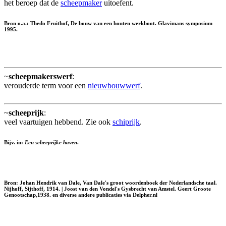
het beroep dat de
scheepmaker
uitoefent.
Bron o.a.: Thedo Fruithof, De bouw van een houten werkboot. Glavimans symposium
1995.
~
scheepmakerswerf
:
verouderde term voor een
nieuwbouwwerf
.
~
scheeprijk
:
veel vaartuigen hebbend. Zie ook
schiprijk
.
Bijv. in:
Een scheeprijke haven
.
Bron: Johan Hendrik van Dale, Van Dale's groot woordenboek der Nederlandsche taal.
Nijhoff, Sijthoff, 1914. | Joost van den Vondel's Gysbrecht van Amstel. Geert Groote
Genootschap,1938. en diverse andere publicaties via Delpher.nl