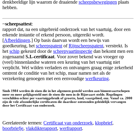
denkbeeldige lijn waarom de draaiende
scheepsbewegingen
plaats
hebben.
~
scheepsattest
:
rapport dat, na een uitgebreid onderzoek van het vaartuig, door een
erkende instantie of erkend persoon, uitgereikt wordt.
[
Afbeeldingen
.] Op basis daarvan wordt een bewijs van
goedkeuring, het
scheepspatent
of
Rijnscheepspatent
, verstrekt. Is
het
schip
gekeurd door de
scheepvaartinspectie
dan bekomt men een
zogenaamd
S.I.-certificaat
. Voor zover bekend was vroeger op
(veel) binnenlandse wateren een keuring van het vaartuig niet
verplicht. Wel wilden verladers en ontvangers graag enige zekerheid
omtrent de conditie van het schip, maar namen net als de
verzekering genoegen met een eenvoudige
werfkeuring
.
Sinds 1984 werden de eisen die in het algemeen gesteld werden aan binnenvaartschepen
meer en meer gelijkgesteld met de eisen die men in de Rijnvaart stelde. Regelingen
verschilden echter per vaartuiggebruik of grootte, land, vaargebied, enz. Vanaf ca. 2000
zijn de vele afzonderlijke certificaten die daardoor ontstonden geleidelijk vervangen
door het Certificaat van onderzoek.
Gerelateerde termen:
Certificaat van onderzoek
,
klopbrief
,
boorbriefje
,
vlakdikterapport
,
werfrapport
.