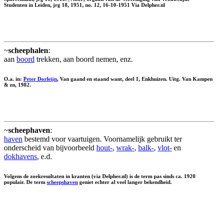
Studenten in Leiden, jrg 18, 1951, no. 12, 16-10-1951 Via Delpher.nl
~
scheephalen
:
aan
boord
trekken, aan boord nemen, enz.
O.a. in:
Peter Dorleijn
, Van gaand en staand want, deel 1, Enkhuizen. Uitg. Van Kampen
& zn, 1982.
~
scheephaven
:
haven
bestemd voor vaartuigen. Voornamelijk gebruikt ter
onderscheid van bijvoorbeeld
hout-
,
wrak-
,
balk-
,
vlot-
en
dokhavens
, e.d.
Volgens de zoekresultaten in kranten (via Delpher.nl) is de term pas sinds ca. 1920
populair. De term
scheepshaven
geniet echter al veel langer bekendheid.