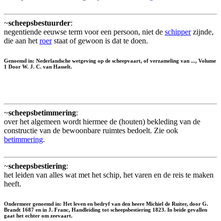
~
scheepsbestuurder
:
negentiende eeuwse term voor een persoon, niet de
schipper
zijnde,
die aan het
roer
staat of gewoon is dat te doen.
Genoemd in: Nederlandsche wetgeving op de scheepvaart, of verzameling van ..., Volume
1 Door W. J. C. van Hasselt.
~
scheepsbetimmering
:
over het algemeen wordt hiermee de (houten) bekleding van de
constructie van de bewoonbare ruimtes bedoelt. Zie ook
betimmering
.
~
scheepsbestiering
:
het leiden van alles wat met het schip, het varen en de reis te maken
heeft.
Ondermeer genoemd in: Het leven en bedryf van den heere Michiel de Ruiter, door G.
Brandt 1687 en in J. Franc, Handleiding tot scheepsbestiering 1823. In beide gevallen
gaat het echter om zeevaart.