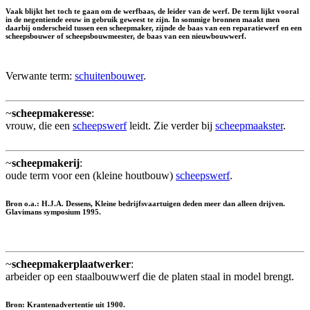
Vaak blijkt het toch te gaan om de werfbaas, de leider van de werf. De term lijkt vooral
in de negentiende eeuw in gebruik geweest te zijn. In sommige bronnen maakt men
daarbij onderscheid tussen een scheepmaker, zijnde de baas van een reparatiewerf en een
scheepsbouwer of scheepsbouwmeester, de baas van een nieuwbouwwerf.
Verwante term:
schuitenbouwer
.
~
scheepmakeresse
:
vrouw, die een
scheepswerf
leidt. Zie verder bij
scheepmaakster
.
~
scheepmakerij
:
oude term voor een (kleine houtbouw)
scheepswerf
.
Bron o.a.: H.J.A. Dessens, Kleine bedrijfsvaartuigen deden meer dan alleen drijven.
Glavimans symposium 1995.
~
scheepmakerplaatwerker
:
arbeider op een staalbouwwerf die de platen staal in model brengt.
Bron: Krantenadvertentie uit 1900.