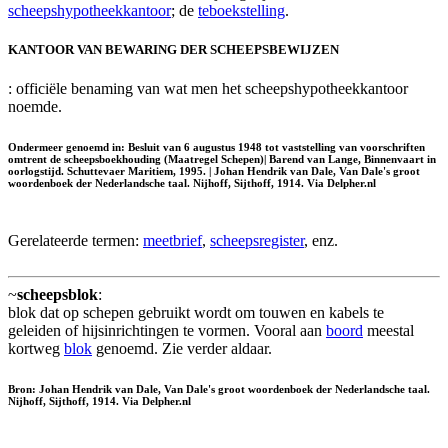
scheepshypotheekkantoor
; de
teboekstelling
.
KANTOOR VAN BEWARING DER SCHEEPSBEWIJZEN
: officiële benaming van wat men het scheepshypotheekkantoor
noemde.
Ondermeer genoemd in: Besluit van 6 augustus 1948 tot vaststelling van voorschriften
omtrent de scheepsboekhouding (Maatregel Schepen)| Barend van Lange, Binnenvaart in
oorlogstijd. Schuttevaer Maritiem, 1995. | Johan Hendrik van Dale, Van Dale's groot
woordenboek der Nederlandsche taal. Nijhoff, Sijthoff, 1914. Via Delpher.nl
Gerelateerde termen:
meetbrief
,
scheepsregister
, enz.
~
scheepsblok
:
blok dat op schepen gebruikt wordt om touwen en kabels te
geleiden of hijsinrichtingen te vormen. Vooral aan
boord
meestal
kortweg
blok
genoemd. Zie verder aldaar.
Bron: Johan Hendrik van Dale, Van Dale's groot woordenboek der Nederlandsche taal.
Nijhoff, Sijthoff, 1914. Via Delpher.nl