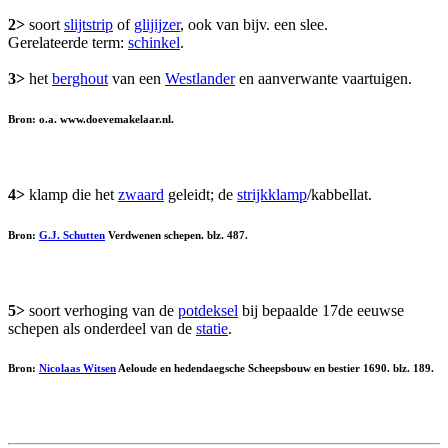
2>
soort
slijtstrip
of
glijijzer
, ook van bijv. een slee.
Gerelateerde term:
schinkel
.
3>
het
berghout
van een
Westlander
en aanverwante vaartuigen.
Bron: o.a. www.doevemakelaar.nl.
4>
klamp die het
zwaard
geleidt; de
strijkklamp
/kabbellat.
Bron:
G.J. Schutten
Verdwenen schepen. blz. 487.
5>
soort verhoging van de
potdeksel
bij bepaalde 17de eeuwse
schepen als onderdeel van de
statie
.
Bron:
Nicolaas Witsen
Aeloude en hedendaegsche Scheepsbouw en bestier 1690. blz. 189.