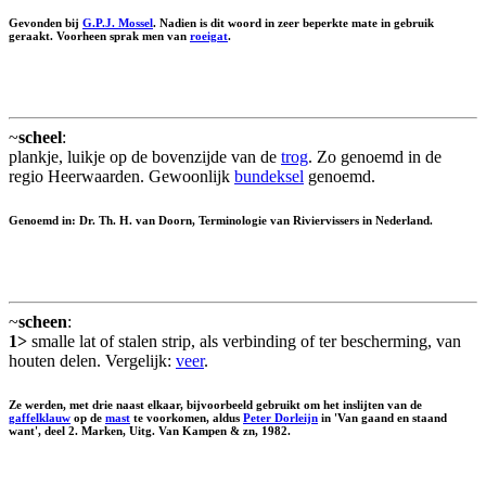
Gevonden bij
G.P.J. Mossel
. Nadien is dit woord in zeer beperkte mate in gebruik
geraakt. Voorheen sprak men van
roeigat
.
~
scheel
:
plankje, luikje op de bovenzijde van de
trog
. Zo genoemd in de
regio Heerwaarden. Gewoonlijk
bundeksel
genoemd.
Genoemd in: Dr. Th. H. van Doorn, Terminologie van Riviervissers in Nederland.
~
scheen
:
1>
smalle lat of stalen strip, als verbinding of ter bescherming, van
houten delen. Vergelijk:
veer
.
Ze werden, met drie naast elkaar, bijvoorbeeld gebruikt om het inslijten van de
gaffelklauw
op de
mast
te voorkomen, aldus
Peter Dorleijn
in 'Van gaand en staand
want', deel 2. Marken, Uitg. Van Kampen & zn, 1982.