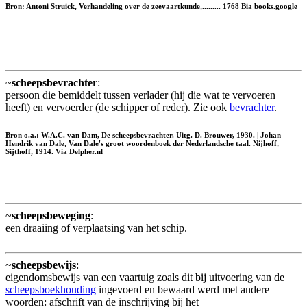
Bron: Antoni Struick, Verhandeling over de zeevaartkunde,......... 1768 Bia books.google
~
scheepsbevrachter
:
persoon die bemiddelt tussen verlader (hij die wat te vervoeren
heeft) en vervoerder (de schipper of reder). Zie ook
bevrachter
.
Bron o.a.: W.A.C. van Dam, De scheepsbevrachter. Uitg. D. Brouwer, 1930. | Johan
Hendrik van Dale, Van Dale's groot woordenboek der Nederlandsche taal. Nijhoff,
Sijthoff, 1914. Via Delpher.nl
~
scheepsbeweging
:
een draaiing of verplaatsing van het schip.
~
scheepsbewijs
:
eigendomsbewijs van een vaartuig zoals dit bij uitvoering van de
scheepsboekhouding
ingevoerd en bewaard werd met andere
woorden: afschrift van de inschrijving bij het