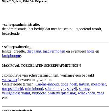
Nijhoff, Sijthoff, 1914. Via Delpher.nl
~
scheepsadministratie
:
de administratie, het bedrijf dat met het schip uitgeoefend wordt,
betreffende.
~
scheepsafmeting
:
lengte, breedte,
diepgang
,
laadvermogen
en eventueel
holte
en
kruiphoogte
.
MAXIMAAL TOEGELATEN SCHEEPSAFMETINGEN
: combinatie van scheepsafmetingen, waarmee een bepaald
vaarwater
bevaren mag worden.
Gerelateerde termen:
Caréne-inhoud
,
dode hoek
,
lastlijn
,
meetbrief
,
rompsnelheid
,
ruiminhoud
,
schrikhoogte
,
slagzij
,
sprong
,
veiligheidsafstand
,
vrijboord
,
waterverplaatsing
,
wraakhoek
,
zeeg
,
enz.
~
scheepsafvalstof
: