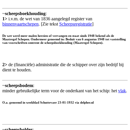
~
scheepsboekhouding
:
1>
i.v.m. de wet van 1836 aangelegd register van
binnenvaartschepen
. [Zie tekst
Scheepsregistratie
]
De wet werd meer malen herzien of vervangen en staat sinds 1948 bekend als de
Maatregel Schepen. Ondermeer genoemd in: Besluit van 6 augustus 1948 tot vaststelling
van voorschriften omtrent de scheepsboekhouding (Maatregel Schepen).
2>
de (financiële) administratie die de schipper over zijn bedrijf bij
dient te houden.
~
scheepsbodem
:
minder gebruikelijke term voor de onderkant van het schip: het
vlak
.
O.a. genoemd in weekblad Schuttevaer 23-01-1932 via delpher.nl
~
scheepsbolder
: