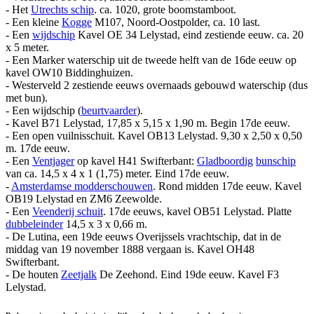
- Het
Utrechts schip
. ca. 1020, grote boomstamboot.
- Een kleine
Kogge
M107, Noord-Oostpolder, ca. 10 last.
- Een
wijdschip
Kavel OE 34 Lelystad, eind zestiende eeuw. ca. 20
x 5 meter.
- Een Marker waterschip uit de tweede helft van de 16de eeuw op
kavel OW10 Biddinghuizen.
- Westerveld 2 zestiende eeuws overnaads gebouwd waterschip (dus
met bun).
- Een wijdschip (
beurtvaarder
).
- Kavel B71 Lelystad, 17,85 x 5,15 x 1,90 m. Begin 17de eeuw.
- Een open vuilnisschuit. Kavel OB13 Lelystad. 9,30 x 2,50 x 0,50
m. 17de eeuw.
- Een
Ventjager
op kavel H41 Swifterbant:
Gladboordig
bunschip
van ca. 14,5 x 4 x 1 (1,75) meter. Eind 17de eeuw.
-
Amsterdamse modderschouwen
. Rond midden 17de eeuw. Kavel
OB19 Lelystad en ZM6 Zeewolde.
- Een
Veenderij schuit
. 17de eeuws, kavel OB51 Lelystad. Platte
dubbeleinder
14,5 x 3 x 0,66 m.
- De Lutina, een 19de eeuws Overijssels vrachtschip, dat in de
middag van 19 november 1888 vergaan is. Kavel OH48
Swifterbant.
- De houten
Zeetjalk
De Zeehond. Eind 19de eeuw. Kavel F3
Lelystad.