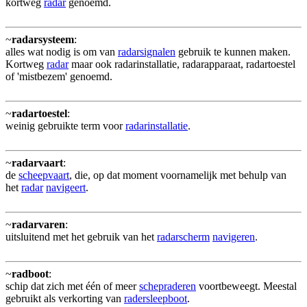
kortweg
radar
genoemd.
~
radarsysteem
:
alles wat nodig is om van
radarsignalen
gebruik te kunnen maken.
Kortweg
radar
maar ook radarinstallatie, radarapparaat, radartoestel
of 'mistbezem' genoemd.
~
radartoestel
:
weinig gebruikte term voor
radarinstallatie
.
~
radarvaart
:
de
scheepvaart
, die, op dat moment voornamelijk met behulp van
het
radar
navigeert
.
~
radarvaren
:
uitsluitend met het gebruik van het
radarscherm
navigeren
.
~
radboot
:
schip dat zich met één of meer
schepraderen
voortbeweegt. Meestal
gebruikt als verkorting van
radersleepboot
.