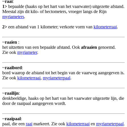
~
raai
:
1>
bepaalde (haaks op het hart van het vaarwater) uitgezette afstand.
Meestal zijn dit kilo- of hectometers, vroeger langs de Rijn
myriameters
.
2>
een afstand van 1 kilometer; verkorte vorm van
kilometerraai
.
~
raaien
:
het uitzetten van een bepaalde afstand. Ook
afraaien
genoemd.
Zie ook
myriameter
.
~
raaibord
:
bord waarop de afstand tot het begin van de vaarweg aangegeven is.
Zie ook
kilometerraai
,
myriameterpaal
.
~
raailijn
:
denkbeeldige, haaks op het hart van het vaarwater uitgezette lijn, die
door de raaipaal aangegeven wordt.
~
raaipaal
:
paal, die een
raai
markeert. Zie ook
kilometerraai
en
myriameterpaal
.