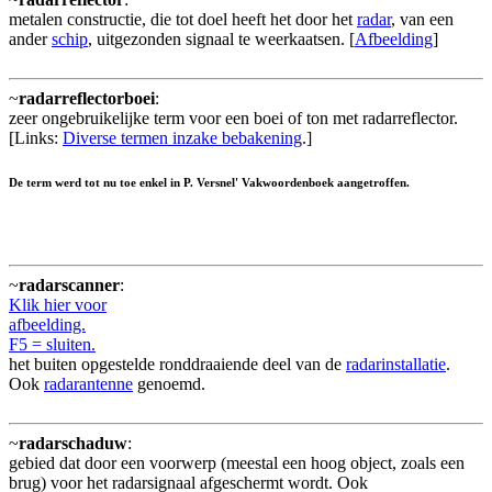
metalen constructie, die tot doel heeft het door het
radar
, van een
ander
schip
, uitgezonden signaal te weerkaatsen. [
Afbeelding
]
~
radarreflectorboei
:
zeer ongebruikelijke term voor een boei of ton met radarreflector.
[Links:
Diverse termen inzake bebakening
.]
De term werd tot nu toe enkel in P. Versnel' Vakwoordenboek aangetroffen.
~
radarscanner
:
Klik hier voor
afbeelding.
F5 = sluiten.
het buiten opgestelde ronddraaiende deel van de
radarinstallatie
.
Ook
radarantenne
genoemd.
~
radarschaduw
:
gebied dat door een voorwerp (meestal een hoog object, zoals een
brug) voor het radarsignaal afgeschermt wordt. Ook