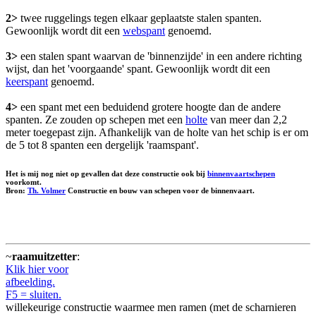
2>
twee ruggelings tegen elkaar geplaatste stalen spanten.
Gewoonlijk wordt dit een
webspant
genoemd.
3>
een stalen spant waarvan de 'binnenzijde' in een andere richting
wijst, dan het 'voorgaande' spant. Gewoonlijk wordt dit een
keerspant
genoemd.
4>
een spant met een beduidend grotere hoogte dan de andere
spanten. Ze zouden op schepen met een
holte
van meer dan 2,2
meter toegepast zijn. Afhankelijk van de holte van het schip is er om
de 5 tot 8 spanten een dergelijk 'raamspant'.
Het is mij nog niet op gevallen dat deze constructie ook bij
binnenvaartschepen
voorkomt.
Bron:
Th. Volmer
Constructie en bouw van schepen voor de binnenvaart.
~
raamuitzetter
:
Klik hier voor
afbeelding.
F5 = sluiten.
willekeurige constructie waarmee men ramen (met de scharnieren