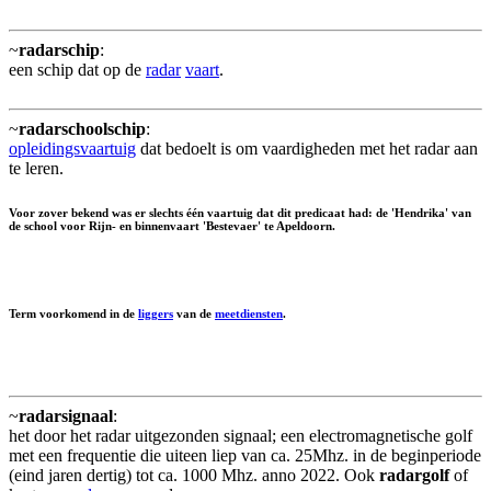
~
radarschip
:
een schip dat op de
radar
vaart
.
~
radarschoolschip
:
opleidingsvaartuig
dat bedoelt is om vaardigheden met het radar aan
te leren.
Voor zover bekend was er slechts één vaartuig dat dit predicaat had: de 'Hendrika' van
de school voor Rijn- en binnenvaart 'Bestevaer' te Apeldoorn.
Term voorkomend in de
liggers
van de
meetdiensten
.
~
radarsignaal
:
het door het radar uitgezonden signaal; een electromagnetische golf
met een frequentie die uiteen liep van ca. 25Mhz. in de beginperiode
(eind jaren dertig) tot ca. 1000 Mhz. anno 2022. Ook
radargolf
of