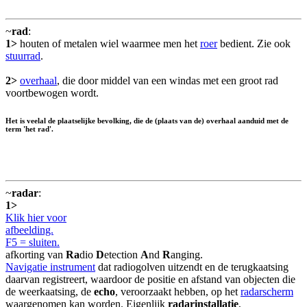
~
rad
:
1>
houten of metalen wiel waarmee men het
roer
bedient. Zie ook
stuurrad
.
2>
overhaal
, die door middel van een windas met een groot rad
voortbewogen wordt.
Het is veelal de plaatselijke bevolking, die de (plaats van de) overhaal aanduid met de
term 'het rad'.
~
radar
:
1>
Klik hier voor
afbeelding.
F5 = sluiten.
afkorting van
Ra
dio
D
etection
A
nd
R
anging.
Navigatie instrument
dat radiogolven uitzendt en de terugkaatsing
daarvan registreert, waardoor de positie en afstand van objecten die
de weerkaatsing, de
echo
, veroorzaakt hebben, op het
radarscherm
waargenomen kan worden. Eigenlijk
radarinstallatie
,