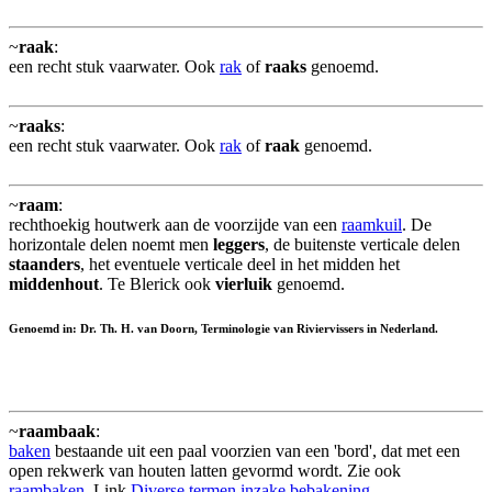
~
raak
:
een recht stuk vaarwater. Ook
rak
of
raaks
genoemd.
~
raaks
:
een recht stuk vaarwater. Ook
rak
of
raak
genoemd.
~
raam
:
rechthoekig houtwerk aan de voorzijde van een
raamkuil
. De
horizontale delen noemt men
leggers
, de buitenste verticale delen
staanders
, het eventuele verticale deel in het midden het
middenhout
. Te Blerick ook
vierluik
genoemd.
Genoemd in: Dr. Th. H. van Doorn, Terminologie van Riviervissers in Nederland.
~
raambaak
:
baken
bestaande uit een paal voorzien van een 'bord', dat met een
open rekwerk van houten latten gevormd wordt. Zie ook
raambaken
. Link
Diverse termen inzake bebakening
.