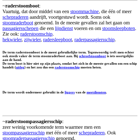
~
raderstoomboot
:
Vaartuig, dat door middel van een
stoommachine
, die één of meer
schepraderen
aandrijft, voortgestuwd wordt. Soms ook
stoomraderboot
genoemd. In de meeste gevallen zal het gaan om
passagiersschepen
die een
lijndienst
voeren en om
stoomsleepboten
.
Zie ook:
raderstoomschip
.
hekwieler
,
zijwieler
,
radersleepboot
,
raderpassagiersschip
.
De term raderstoomboot is de meest gebruikelijke term. Tegenwoordig treft men echter
ook steeds vaker de term stoomraderboot aan. Bij
schroefstoomboot
is iets soortgelijks
aan de hand.
De term boot is hier niet op zijn plaats, omdat het zich in de meeste gevallen om een schip
handelt (
uitleg
) en het zou dus een
raderstoomschip
moeten heten.
De term wordt ondermeer gebruikt in de
liggers
van de
meetdiensten
.
~
raderstoompassagiersschip
:
zeer weinig voorkomende term waarmee men een
stoompassagiersschip
met één of meer
schepraderen
. Ook
stoomraderpassagiersschip
genoemd.