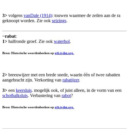
3>
volgens
vanDale (1914)
: touwen waarmee de zeilen aan de ra
geknoopt worden. Zie ook
seizings
.
~
rabat
:
1>
halfronde groef. Zie ook
waterhol
.
Bron: Historische woordenboeken op
gtb.ivdnt.org.
2>
breeuwijzer met een brede snede, waarin één of twee rabatten
aangebracht zijn. Verkorting van
rabatijzer
.
3>
een
keersluis
. mogelijk ook, of juist alleen, in de vorm van een
schotbalksluis
. Verbastering van
rabot
?
Bron: Historische woordenboeken op
gtb.ivdnt.org.