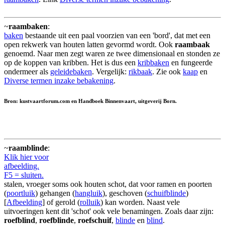
~
raambaken
:
baken
bestaande uit een paal voorzien van een 'bord', dat met een
open rekwerk van houten latten gevormd wordt. Ook
raambaak
genoemd. Naar men zegt waren ze twee dimensionaal en stonden ze
op de koppen van kribben. Het is dus een
kribbaken
en fungeerde
ondermeer als
geleidebaken
. Vergelijk:
rikbaak
. Zie ook
kaap
en
Diverse termen inzake bebakening
.
Bron: kustvaartforum.com en Handboek Binnenvaart, uitgeverij Born.
~
raamblinde
:
Klik hier voor
afbeelding.
F5 = sluiten.
stalen, vroeger soms ook houten schot, dat voor ramen en poorten
(
poortluik
) gehangen (
hangluik
), geschoven (
schuifblinde
)
[
Afbeelding
] of gerold (
rolluik
) kan worden. Naast vele
uitvoeringen kent dit 'schot' ook vele benamingen. Zoals daar zijn:
roefblind
,
roefblinde
,
roefschuif
,
blinde
en
blind
.