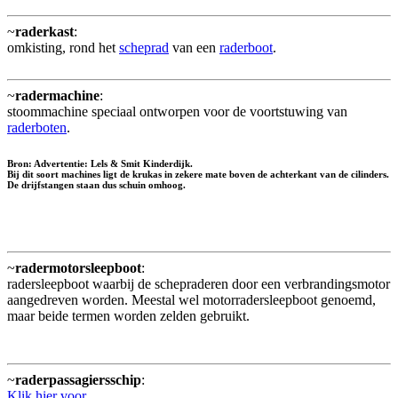
~
raderkast
:
omkisting, rond het
scheprad
van een
raderboot
.
~
radermachine
:
stoommachine speciaal ontworpen voor de voortstuwing van
raderboten
.
Bron: Advertentie: Lels & Smit Kinderdijk.
Bij dit soort machines ligt de krukas in zekere mate boven de achterkant van de cilinders.
De drijfstangen staan dus schuin omhoog.
~
radermotorsleepboot
:
radersleepboot waarbij de schepraderen door een verbrandingsmotor
aangedreven worden. Meestal wel motorradersleepboot genoemd,
maar beide termen worden zelden gebruikt.
~
raderpassagiersschip
:
Klik hier voor