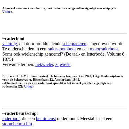
Alhoewel men vaak van boot spreekt is het in veel gevallen eigenlijk een schip (Zie
Uitleg
).
~
raderboot
:
vaartuig
, dat door ronddraaiende
schepraderen
aangedreven wordt.
Te onderscheiden in een
raderstoomboot
en een
motorraderboot
.
Soms ook wielenschip genoemd? (De taal- en letterbode, Volume 6,
1875)
Verwante termen:
hekwieler
,
zijwieler
.
Bron o.a.: C.A.M.C. van Kasteel, De binnenscheepvaart in 1940, Uitg. Onderwijsfonds
voor de Scheepvaart, Binnenkant 22, Amsterdam, 1941.
- Alhoewel men vaak van raderboot spreekt is het in veel gevallen eigenlijk een
raderschip
(Zie
Uitleg
).
~
raderbeurtschip
:
raderboot
, die een
beurtdienst
onderhoudt. Meestal is dat een
stoombeurtschip
.