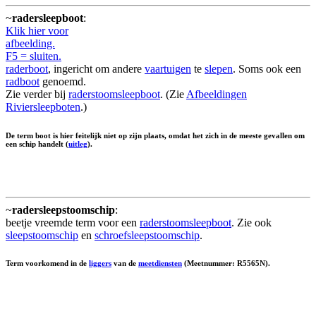
~
radersleepboot
:
Klik hier voor
afbeelding.
F5 = sluiten.
raderboot
, ingericht om andere
vaartuigen
te
slepen
. Soms ook een
radboot
genoemd.
Zie verder bij
raderstoomsleepboot
. (Zie
Afbeeldingen
Riviersleepboten
.)
De term boot is hier feitelijk niet op zijn plaats, omdat het zich in de meeste gevallen om
een schip handelt (
uitleg
).
~
radersleepstoomschip
:
beetje vreemde term voor een
raderstoomsleepboot
. Zie ook
sleepstoomschip
en
schroefsleepstoomschip
.
Term voorkomend in de
liggers
van de
meetdiensten
(Meetnummer: R5565N).