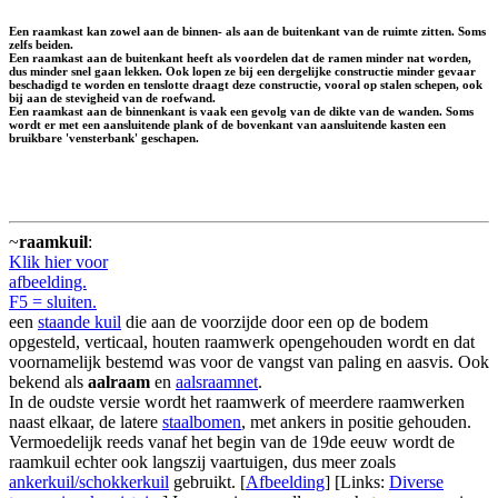
Een raamkast kan zowel aan de binnen- als aan de buitenkant van de ruimte zitten. Soms
zelfs beiden.
Een raamkast aan de buitenkant heeft als voordelen dat de ramen minder nat worden,
dus minder snel gaan lekken. Ook lopen ze bij een dergelijke constructie minder gevaar
beschadigd te worden en tenslotte draagt deze constructie, vooral op stalen schepen, ook
bij aan de stevigheid van de roefwand.
Een raamkast aan de binnenkant is vaak een gevolg van de dikte van de wanden. Soms
wordt er met een aansluitende plank of de bovenkant van aansluitende kasten een
bruikbare 'vensterbank' geschapen.
~
raamkuil
:
Klik hier voor
afbeelding.
F5 = sluiten.
een
staande kuil
die aan de voorzijde door een op de bodem
opgesteld, verticaal, houten raamwerk opengehouden wordt en dat
voornamelijk bestemd was voor de vangst van paling en aasvis. Ook
bekend als
aalraam
en
aalsraamnet
.
In de oudste versie wordt het raamwerk of meerdere raamwerken
naast elkaar, de latere
staalbomen
, met ankers in positie gehouden.
Vermoedelijk reeds vanaf het begin van de 19de eeuw wordt de
raamkuil echter ook langszij vaartuigen, dus meer zoals
ankerkuil/schokkerkuil
gebruikt. [
Afbeelding
] [Links:
Diverse