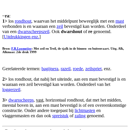
~
ra
:
1>
los
rondhout
, waarvan het middelpunt beweeglijk met een
mast
verbonden is en waaraan een
zeil
bevestigd kan worden. Onderdeel
van een
dwarsscheepszeil
. Ook
dwarshout
of
re
genoemd.
[
Uitdrukkingen enz.
]
Bron:
F.R.Loomeijer
: Met zeil en Treil, de tjalk in de binnen- en buitenvaart. Uitg. Alk,
Alkmaar. 2de druk 1999
Gerelateerde termen:
bagijnera
,
razeil
,
roede
,
zeilspriet
, enz.
2>
los rondhout, dat nabij het uiteinde, aan een mast bevestigd is en
waaraan een zeil bevestigd kan worden. Onderdeel van het
loggerzeil
.
3>
dwarsscheeps
,
vast
, horizontaal rondhout, dat met het midden,
meestal boven in, aan een mast bevestigd is of een overeenkomstige
constructie. Onder andere toegepast bij
lichtmasten
en
vlaggenmasten en dan ook
spreistuk
of
zaling
genoemd.