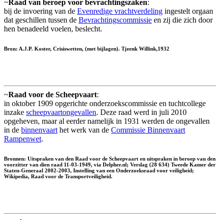
~
Raad van beroep voor bevrachtingszaken
:
bij de invoering van de
Evenredige vrachtverdeling
ingestelt orgaan
dat geschillen tussen de
Bevrachtingscommissie
en zij die zich door
hen benadeeld voelen, beslecht.
Bron: A.J.P. Koster, Crisiswetten, (met bijlagen). Tjeenk Willink,1932
~
Raad voor de Scheepvaart
:
in oktober 1909 opgerichte onderzoekscommissie en tuchtcollege
inzake
scheepvaartongevallen
. Deze raad werd in juli 2010
opgeheven, maar al eerder namelijk in 1931 werden de ongevallen
in de
binnenvaart
het werk van de
Commissie Binnenvaart
Rampenwet
.
Bronnen: Uitspraken van den Raad voor de Scheepvaart en uitspraken in beroep van den
voorzitter van dien raad 11-03-1949, via Delpher.nl; Verslag (28 634) Tweede Kamer der
Staten-Generaal 2002-2003, Instelling van een Onderzoeksraad voor veiligheid;
Wikipedia, Raad voor de Transportveiligheid.