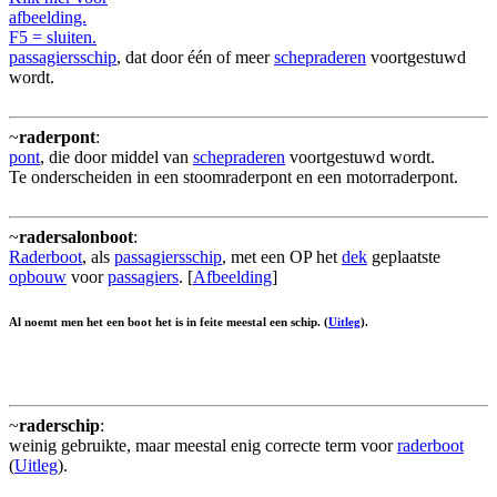
afbeelding.
F5 = sluiten.
passagiersschip
, dat door één of meer
schepraderen
voortgestuwd
wordt.
~
raderpont
:
pont
, die door middel van
schepraderen
voortgestuwd wordt.
Te onderscheiden in een stoomraderpont en een motorraderpont.
~
radersalonboot
:
Raderboot
, als
passagiersschip
, met een OP het
dek
geplaatste
opbouw
voor
passagiers
. [
Afbeelding
]
Al noemt men het een boot het is in feite meestal een schip. (
Uitleg
).
~
raderschip
:
weinig gebruikte, maar meestal enig correcte term voor
raderboot
(
Uitleg
).