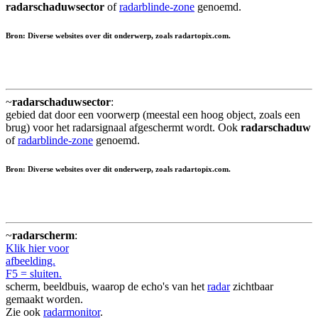
radarschaduwsector
of
radarblinde-zone
genoemd.
Bron: Diverse websites over dit onderwerp, zoals radartopix.com.
~
radarschaduwsector
:
gebied dat door een voorwerp (meestal een hoog object, zoals een
brug) voor het radarsignaal afgeschermt wordt. Ook
radarschaduw
of
radarblinde-zone
genoemd.
Bron: Diverse websites over dit onderwerp, zoals radartopix.com.
~
radarscherm
:
Klik hier voor
afbeelding.
F5 = sluiten.
scherm, beeldbuis, waarop de echo's van het
radar
zichtbaar
gemaakt worden.
Zie ook
radarmonitor
.