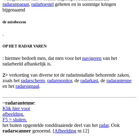
radarapparaat
,
radartoestel
geheten en in sommige kringen
bijgenaamd
de mistbezem
.
OP HET RADAR VAREN
: hiermee bedoelt men, dat men voor het
navigeren
van het
radarbeeld afhankelijk is.
2>
verkorting van diverse tot de radarinstallatie behorende zaken,
zoals het
radarscherm
,
radarmonitor
, de
radarkast
, de
radarantenne
en het
radarsignaal
.
~
radarantenne
:
Klik hier voor
afbeelding.
F5 = sluiten.
het buiten opgestelde ronddraaiende deel van het
radar
. Ook
radarscanner
genoemd. [
Afbeelding
nr.12]