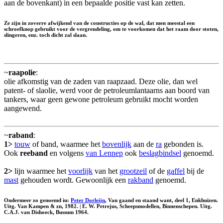
aan de bovenkant) in een bepaalde positie vast kan zetten.
Ze zijn in zoverre afwijkend van de constructies op de wal, dat men meestal een
schroefknop gebruikt voor de vergrendeling, om te voorkomen dat het raam door stoten,
slingeren, enz. toch dicht zal slaan.
~
raapolie
:
olie afkomstig van de zaden van raapzaad. Deze olie, dan wel
patent- of slaolie, werd voor de petroleumlantaarns aan boord van
tankers, waar geen gewone petroleum gebruikt mocht worden
aangewend.
~
raband
:
1>
touw
of band, waarmee het
bovenlijk
aan de
ra
gebonden is.
Ook
reeband
en volgens
van Lennep
ook
beslagbindsel
genoemd.
2>
lijn waarmee het
voorlijk
van het
grootzeil
of de
gaffel
bij de
mast
gehouden wordt. Gewoonlijk een
rakband
genoemd.
Ondermeer zo genoemd in:
Peter Dorleijn
, Van gaand en staand want, deel 1, Enkhuizen.
Uitg. Van Kampen & zn, 1982. | E. W. Petrejus, Scheepsmodellen, Binnenschepen. Uitg.
C.A.J. van Dishoeck, Bussum 1964.