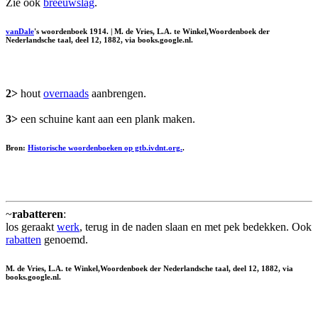
Zie ook
breeuwslag
.
vanDale
's woordenboek 1914. | M. de Vries, L.A. te Winkel,Woordenboek der
Nederlandsche taal, deel 12, 1882, via books.google.nl.
2>
hout
overnaads
aanbrengen.
3>
een schuine kant aan een plank maken.
Bron:
Historische woordenboeken op gtb.ivdnt.org.
.
~
rabatteren
:
los geraakt
werk
, terug in de naden slaan en met pek bedekken. Ook
rabatten
genoemd.
M. de Vries, L.A. te Winkel,Woordenboek der Nederlandsche taal, deel 12, 1882, via
books.google.nl.