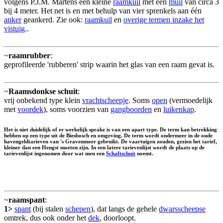
volgens P.J.M. Martens een kleine
raamkuil
met een
muil
van circa 3
bij 4 meter. Het net is en met behulp van vier sprenkels aan één
anker
geankerd. Zie ook:
raamkuil
en
overige termen inzake het
vistuig
..
~
raamrubber
:
geprofileerde 'rubberen' strip waarin het glas van een raam gevat is.
~
Raamsdonkse schuit
:
vrij onbekend type klein
vrachtscheepje
. Soms
open
(vermoedelijk
met
voordek
), soms voorzien van
gangboorden
en
luikenkap
.
Het is niet duidelijk of er werkelijk sprake is van een apart type. De term kan betrekking
hebben op een type uit de Biesbosch en omgeving. De term wordt ondermeer in de oude
havengeldtarieven van 's Gravenmoer gebruikt. De vaartuigen zouden, gezien het tarief,
kleiner dan een Hengst moeten zijn. In een latere tarievenlijst wordt de plaats op de
tarievenlijst ingenomen door wat men een
Schaftschuit
noemt.
~
raamspant
:
1>
spant
(bij stalen
schepen
), dat langs de gehele
dwarsscheepse
omtrek, dus ook onder het
dek
, doorloopt.