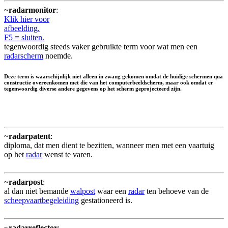
~
radarmonitor
:
Klik hier voor
afbeelding.
F5 = sluiten.
tegenwoordig steeds vaker gebruikte term voor wat men een
radarscherm
noemde.
Deze term is waarschijnlijk niet alleen in zwang gekomen omdat de huidige schermen qua
constructie overeenkomen met die van het computerbeeldscherm, maar ook omdat er
tegenwoordig diverse andere gegevens op het scherm geprojecteerd zijn.
~
radarpatent
:
diploma, dat men dient te bezitten, wanneer men met een vaartuig
op het
radar
wenst te varen.
~
radarpost
:
al dan niet bemande
walpost
waar een
radar
ten behoeve van de
scheepvaartbegeleiding
gestationeerd is.
~
radarreflector
: