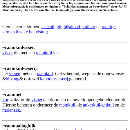
nog verder in, dan kan het staarttouw bij het schip en kon men het net aan boord nemen.
Meer informatie is ondermeer te vinden in "Schokkermannen en bootvissers" door P.J.M.
Martens en bij Dr. Th. H. van Doorn, Terminologie van Riviervissers in Nederland.
Gerelateerde termen:
aaskuil
,
gij
,
hijsdraad
,
kuillier
en
overige
termen inzake het vistuig
.
~
raamkuilvisser
:
visser
die met een
raamkuil
vist.
~
raamkuilvisserij
:
het
vissen
met een
raamkuil
. Gekscherend, wegens de ongewenste
&
bijvang
& ook wel
kapotjesvisserij
genoemd.
~
raamnet
:
kor
: zakvormig
visnet
dat door een raamwerk opengehouden wordt.
Hiertoe behoren ondermeer de
raamkuil
, de
ankerkuil/geikuil
en de
molenzak
.
~
raampalingfuik
: