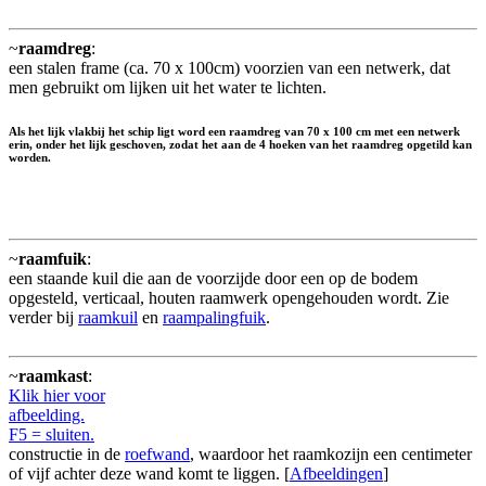
~
raamdreg
:
een stalen frame (ca. 70 x 100cm) voorzien van een netwerk, dat
men gebruikt om lijken uit het water te lichten.
Als het lijk vlakbij het schip ligt word een raamdreg van 70 x 100 cm met een netwerk
erin, onder het lijk geschoven, zodat het aan de 4 hoeken van het raamdreg opgetild kan
worden.
~
raamfuik
:
een staande kuil die aan de voorzijde door een op de bodem
opgesteld, verticaal, houten raamwerk opengehouden wordt. Zie
verder bij
raamkuil
en
raampalingfuik
.
~
raamkast
:
Klik hier voor
afbeelding.
F5 = sluiten.
constructie in de
roefwand
, waardoor het raamkozijn een centimeter
of vijf achter deze wand komt te liggen. [
Afbeeldingen
]