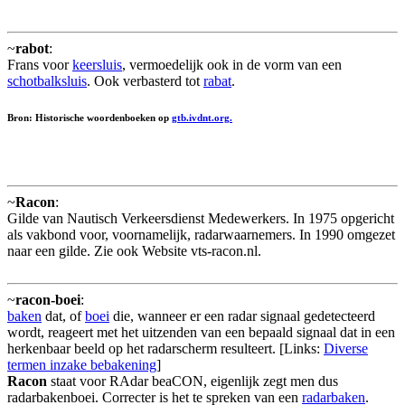
~
rabot
:
Frans voor
keersluis
, vermoedelijk ook in de vorm van een
schotbalksluis
. Ook verbasterd tot
rabat
.
Bron: Historische woordenboeken op
gtb.ivdnt.org.
~
Racon
:
Gilde van Nautisch Verkeersdienst Medewerkers. In 1975 opgericht
als vakbond voor, voornamelijk, radarwaarnemers. In 1990 omgezet
naar een gilde. Zie ook Website vts-racon.nl.
~
racon-boei
:
baken
dat, of
boei
die, wanneer er een radar signaal gedetecteerd
wordt, reageert met het uitzenden van een bepaald signaal dat in een
herkenbaar beeld op het radarscherm resulteert. [Links:
Diverse
termen inzake bebakening
]
Racon
staat voor RAdar beaCON, eigenlijk zegt men dus
radarbakenboei. Correcter is het te spreken van een
radarbaken
.