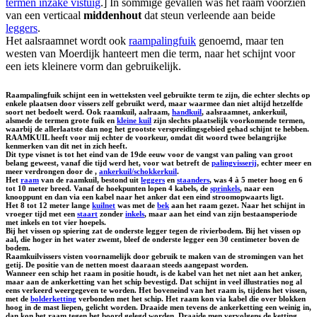
termen inzake vistuig
.] In sommige gevallen was het raam voorzien
van een verticaal
middenhout
dat steun verleende aan beide
leggers
.
Het aalsraamnet wordt ook
raampalingfuik
genoemd, maar ten
westen van Moerdijk hanteert men die term, naar het schijnt voor
een iets kleinere vorm dan gebruikelijk.
Raampalingfuik schijnt een in wetteksten veel gebruikte term te zijn, die echter slechts op
enkele plaatsen door vissers zelf gebruikt werd, maar waarmee dan niet altijd hetzelfde
soort net bedoelt werd. Ook raamkuil, aalraam,
handkuil
, aalsraamnet, ankerkuil,
alsmede de termen
grote fuik
en
kleine kuil
zijn slechts plaatselijk voorkomende termen,
waarbij de allerlaatste dan nog het grootste verspreidingsgebied gehad schijnt te hebben.
RAAMKUIL
heeft voor mij echter de voorkeur, omdat dit woord twee belangrijke
kenmerken van dit net in zich heeft.
Dit type visnet is tot het eind van de 19de eeuw voor de vangst van paling van groot
belang geweest, vanaf die tijd werd het, voor wat betreft de
palingvisserij
, echter meer en
meer verdrongen door de ,
ankerkuil/schokkerkuil
.
Het
raam
van de raamkuil, bestond uit
leggers
en
staanders
, was 4 à 5 meter hoog en 6
tot 10 meter breed. Vanaf de hoekpunten lopen 4 kabels, de
sprinkels
, naar een
knooppunt en dan via een kabel naar het anker dat een eind stroomopwaarts ligt.
Het 8 tot 12 meter lange
kuilnet
was met de
bek
aan het raam gezet. Naar het schijnt in
vroeger tijd met een
staart
zonder
inkels
, maar aan het eind van zijn bestaansperiode
met inkels en tot vier hoepels.
Bij het vissen op spiering zat de onderste legger tegen de rivierbodem. Bij het vissen op
aal, die hoger in het water zwemt, bleef de onderste legger een 30 centimeter boven de
bodem.
Raamkuilvissers visten voornamelijk door gebruik te maken van de stromingen van het
getij. De positie van de netten moest daaraan steeds aangepast worden.
Wanneer een schip het raam in positie houdt, is de kabel van het net niet aan het anker,
maar aan de ankerketting van het schip bevestigd. Dat schijnt in veel illustraties nog al
eens verkeerd weergegeven te worden. Het boveneind van het raam is, tijdens het vissen,
met de
bolderketting
verbonden met het schip. Het raam kon via kabel die over blokken
hoog in de mast liepen, gelicht worden. Draaide men tevens de ankerketting een weinig in,
dan kon het raam tegen het boord gelegd worden. Draaide men vervolgens de ketting