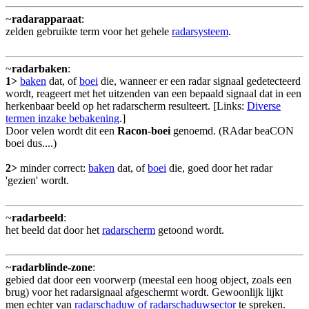
~
radarapparaat
:
zelden gebruikte term voor het gehele
radarsysteem
.
~
radarbaken
:
1>
baken
dat, of
boei
die, wanneer er een radar signaal gedetecteerd
wordt, reageert met het uitzenden van een bepaald signaal dat in een
herkenbaar beeld op het radarscherm resulteert. [Links:
Diverse
termen inzake bebakening
.]
Door velen wordt dit een
Racon-boei
genoemd. (RAdar beaCON
boei dus....)
2>
minder correct:
baken
dat, of
boei
die, goed door het radar
'gezien' wordt.
~
radarbeeld
:
het beeld dat door het
radarscherm
getoond wordt.
~
radarblinde-zone
:
gebied dat door een voorwerp (meestal een hoog object, zoals een
brug) voor het radarsignaal afgeschermt wordt. Gewoonlijk lijkt
men echter van
radarschaduw of radarschaduwsector
te spreken.