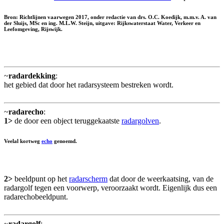
Bron: Richtlijnen vaarwegen 2017, onder redactie van drs. O.C. Koedijk, m.m.v. A. van
der Sluijs, MSc en ing. M.L.W. Steijn, uitgave: Rijkswaterstaat Water, Verkeer en
Leefomgeving, Rijswijk.
~
radardekking
:
het gebied dat door het radarsysteem bestreken wordt.
~
radarecho
:
1>
de door een object teruggekaatste
radargolven
.
Veelal kortweg
echo
genoemd.
2>
beeldpunt op het
radarscherm
dat door de weerkaatsing, van de
radargolf tegen een voorwerp, veroorzaakt wordt. Eigenlijk dus een
radarechobeeldpunt.
~
radargolf
: