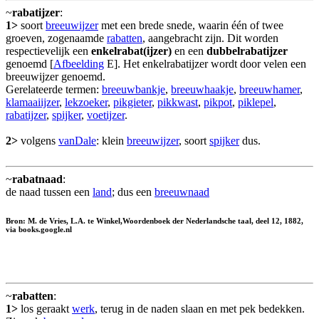
~
rabatijzer
:
1>
soort
breeuwijzer
met een brede snede, waarin één of twee
groeven, zogenaamde
rabatten
, aangebracht zijn. Dit worden
respectievelijk een
enkelrabat(ijzer)
en een
dubbelrabatijzer
genoemd [
Afbeelding
E]. Het enkelrabatijzer wordt door velen een
breeuwijzer genoemd.
Gerelateerde termen:
breeuwbankje
,
breeuwhaakje
,
breeuwhamer
,
klamaaiijzer
,
lekzoeker
,
pikgieter
,
pikkwast
,
pikpot
,
piklepel
,
rabatijzer
,
spijker
,
voetijzer
.
2>
volgens
vanDale
: klein
breeuwijzer
, soort
spijker
dus.
~
rabatnaad
:
de naad tussen een
land
; dus een
breeuwnaad
Bron: M. de Vries, L.A. te Winkel,Woordenboek der Nederlandsche taal, deel 12, 1882,
via books.google.nl
~
rabatten
:
1>
los geraakt
werk
, terug in de naden slaan en met pek bedekken.