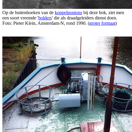
Op de buitenhoeken van de
koppelpontons
bij deze bok, ziet men
een soort vreemde '
bolders
' die als draadgeleiders dienst doen.
Foto: Pieter Klein, Amsterdam-N, rond 1990. (
groter formaat
)