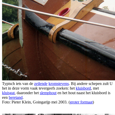
Typisch iets van de
zeilende
kromstevens
. Bij andere schepen zult U
het in deze vorm vaak tevergeefs zoeken: het
kluisbord
, met
kluisgat
, daaronder het
slemphout
en het hout naast het kluisbord is
een
beretand
.
Foto: Pieter Klein, Goingarijp mei 2003. (
groter formaat
)