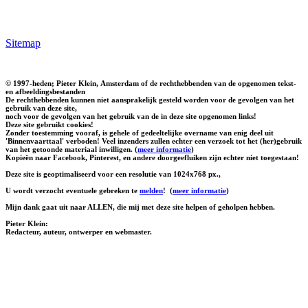
Sitemap
© 1997-heden; Pieter Klein, Amsterdam of de rechthebbenden van de opgenomen tekst-
en afbeeldingsbestanden
De rechthebbenden kunnen niet aansprakelijk gesteld worden voor de gevolgen van het
gebruik van deze site,
noch voor de gevolgen van het gebruik van de in deze site opgenomen links!
Deze site gebruikt cookies!
Zonder toestemming vooraf, is gehele of gedeeltelijke overname van enig deel uit
'Binnenvaarttaal' verboden! Veel inzenders zullen echter een verzoek tot het (her)gebruik
van het getoonde materiaal inwilligen. (
meer informatie
)
Kopieën naar Facebook, Pinterest, en andere doorgeefluiken zijn echter niet toegestaan!
Deze site is geoptimaliseerd voor een resolutie van 1024x768 px.,
U wordt verzocht eventuele gebreken te
melden
!
(
meer informatie
)
Mijn dank gaat uit naar ALLEN, die mij met deze site helpen of geholpen hebben.
Pieter Klein:
Redacteur, auteur, ontwerper en webmaster.