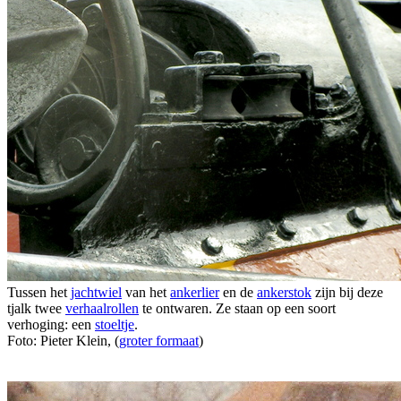
Tussen het
jachtwiel
van het
ankerlier
en de
ankerstok
zijn bij deze
tjalk twee
verhaalrollen
te ontwaren. Ze staan op een soort
verhoging: een
stoeltje
.
Foto: Pieter Klein, (
groter formaat
)