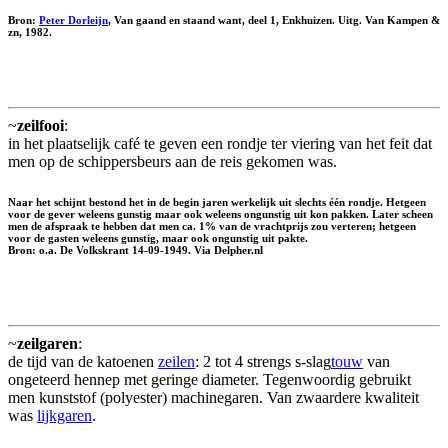
Bron:
Peter Dorleijn
, Van gaand en staand want, deel 1, Enkhuizen. Uitg. Van Kampen &
zn, 1982.
~
zeilfooi
:
in het plaatselijk café te geven een rondje ter viering van het feit dat
men op de schippersbeurs aan de reis gekomen was.
Naar het schijnt bestond het in de begin jaren werkelijk uit slechts één rondje. Hetgeen
voor de gever weleens gunstig maar ook weleens ongunstig uit kon pakken. Later scheen
men de afspraak te hebben dat men ca. 1% van de vrachtprijs zou verteren; hetgeen
voor de gasten weleens gunstig, maar ook ongunstig uit pakte.
Bron: o.a. De Volkskrant 14-09-1949. Via Delpher.nl
~
zeilgaren
:
de tijd van de katoenen
zeilen
: 2 tot 4 strengs s-slag
touw
van
ongeteerd hennep met geringe diameter. Tegenwoordig gebruikt
men kunststof (polyester) machinegaren. Van zwaardere kwaliteit
was
lijkgaren
.