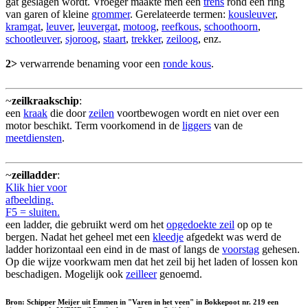
gat geslagen wordt. Vroeger maakte men een
trens
rond een ring
van garen of kleine
grommer
. Gerelateerde termen:
kousleuver
,
kramgat
,
leuver
,
leuvergat
,
motoog
,
reefkous
,
schoothoorn
,
schootleuver
,
sjoroog
,
staart
,
trekker
,
zeiloog
, enz.
2>
verwarrende benaming voor een
ronde kous
.
~
zeilkraakschip
:
een
kraak
die door
zeilen
voortbewogen wordt en niet over een
motor beschikt. Term voorkomend in de
liggers
van de
meetdiensten
.
~
zeilladder
:
Klik hier voor
afbeelding.
F5 = sluiten.
een ladder, die gebruikt werd om het
opgedoekte zeil
op op te
bergen. Nadat het geheel met een
kleedje
afgedekt was werd de
ladder horizontaal een eind in de mast of langs de
voorstag
gehesen.
Op die wijze voorkwam men dat het zeil bij het laden of lossen kon
beschadigen. Mogelijk ook
zeilleer
genoemd.
Bron: Schipper Meijer uit Emmen in "Varen in het veen" in Bokkepoot nr. 219 een