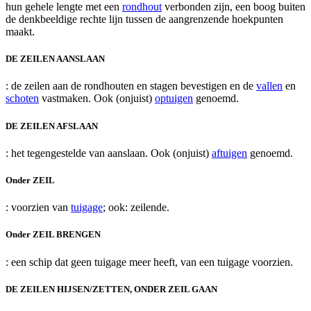
hun gehele lengte met een
rondhout
verbonden zijn, een boog buiten
de denkbeeldige rechte lijn tussen de aangrenzende hoekpunten
maakt.
DE ZEILEN AANSLAAN
: de zeilen aan de rondhouten en stagen bevestigen en de
vallen
en
schoten
vastmaken. Ook (onjuist)
optuigen
genoemd.
DE ZEILEN AFSLAAN
: het tegengestelde van aanslaan. Ook (onjuist)
aftuigen
genoemd.
Onder ZEIL
: voorzien van
tuigage
; ook: zeilende.
Onder ZEIL BRENGEN
: een schip dat geen tuigage meer heeft, van een tuigage voorzien.
DE ZEILEN HIJSEN/ZETTEN, ONDER ZEIL GAAN