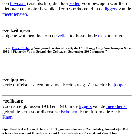
een
heveaak
(vrachtschip) die door
zeilen
voortbewogen wordt en
niet over een motor beschikt. Term voorkomend in de
liggers
van de
meetdiensten
.
~
zeilzeilhijsen
:
datgene wat men doet om de
zeilen
tot bovenin de
mast
te krijgen.
Bron:
Peter Dorleijn
, Van gaand en staand want, deel 4. Elburg, Uitg. Van Kampen & zn,
1982. | Pieter de Vos in Spiegel der Zeilvaart, September 2005 nummer 7
~
zeiljopper
:
korte duffelse jas, een buis, met brede kraag. Zie verder bij
jopper
.
~
zeilkaan
:
voornamelijk tussen 1913 en 1916 in de
liggers
van de
meetdienst
gebruikte term voor diverse
zeilschepen
. Extra informatie zie bij
Kaan
.
Opvallend is dat 9 van de in totaal 13 gemeten schepen in Zwartsluis gebouwd zijn. Drie
schepen kwamen uit Hasselt en één uit Geertruidenberg. 7 van de uit Zwartsluis