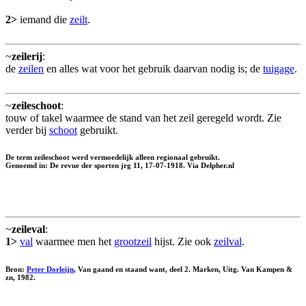
2>
iemand die
zeilt
.
~
zeilerij
:
de
zeilen
en alles wat voor het gebruik daarvan nodig is; de
tuigage
.
~
zeileschoot
:
touw of takel waarmee de stand van het zeil geregeld wordt. Zie
verder bij
schoot
gebruikt.
De term zeileschoot werd vermoedelijk alleen regionaal gebruikt.
Genoemd in: De revue der sporten jrg 11, 17-07-1918. Via Delpher.nl
~
zeileval
:
1>
val
waarmee men het
grootzeil
hijst. Zie ook
zeilval
.
Bron:
Peter Dorleijn
, Van gaand en staand want, deel 2. Marken, Uitg. Van Kampen &
zn, 1982.