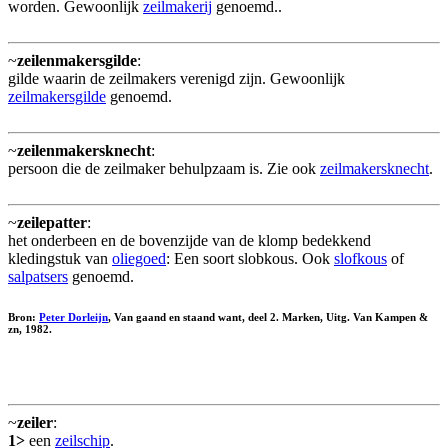
worden. Gewoonlijk
zeilmakerij
genoemd..
~
zeilenmakersgilde
:
gilde waarin de zeilmakers verenigd zijn. Gewoonlijk
zeilmakersgilde
genoemd.
~
zeilenmakersknecht
:
persoon die de zeilmaker behulpzaam is. Zie ook
zeilmakersknecht
.
~
zeilepatter
:
het onderbeen en de bovenzijde van de klomp bedekkend
kledingstuk van
oliegoed
: Een soort slobkous. Ook
slofkous
of
salpatsers
genoemd.
Bron:
Peter Dorleijn
, Van gaand en staand want, deel 2. Marken, Uitg. Van Kampen &
zn, 1982.
~
zeiler
:
1>
een
zeilschip
.