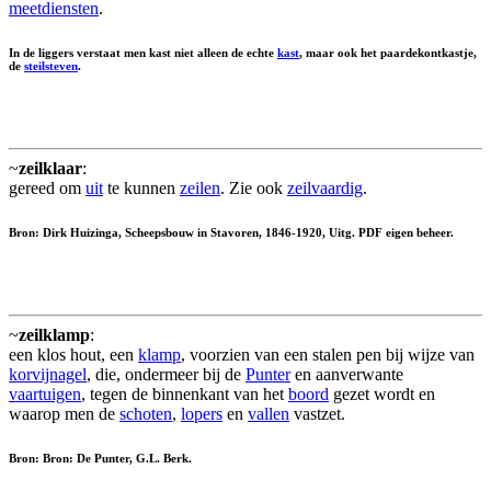
meetdiensten
.
In de liggers verstaat men kast niet alleen de echte
kast
, maar ook het paardekontkastje,
de
steilsteven
.
~
zeilklaar
:
gereed om
uit
te kunnen
zeilen
. Zie ook
zeilvaardig
.
Bron: Dirk Huizinga, Scheepsbouw in Stavoren, 1846-1920, Uitg. PDF eigen beheer.
~
zeilklamp
:
een klos hout, een
klamp
, voorzien van een stalen pen bij wijze van
korvijnagel
, die, ondermeer bij de
Punter
en aanverwante
vaartuigen
, tegen de binnenkant van het
boord
gezet wordt en
waarop men de
schoten
,
lopers
en
vallen
vastzet.
Bron: Bron: De Punter, G.L. Berk.