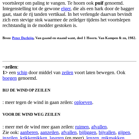
voortsleept om paling te vangen. Te hoorn ook
puif
genoemd.
Integenstelling tot de gewone
elger
, die als een hark door de bagger
gaat, staat de rij tanden vertikaal. In het verlengde daarvan bevindt
zich een stevige stok waarmee de zeilelger tijdens het voortslepen
rechtstandig in de modder gestoken is.
Bron:
Peter Dorleijn
, Van gaand en staand want, deel 1 Hoorn. Van Kampen & zn, 1982.
~
zeilen
:
1>
een
schip
door middel van
zeilen
voort laten bewegen. Ook
boegen
genoemd.
BIJ DE WIND OP ZEILEN
: meer tegen de wind in gaan zeilen:
oploeven
.
VOOR DE WIND WEG ZEILEN
: meer met de wind mee gaan zeilen:
ruimen
,
afvallen
.
Zie ook:
aanberen
,
aanzeilen
,
afvallen
,
bijliggen
,
bijvallen
,
gijpen
,
inzeilen
,
krikkemikken
,
laveren
(en meer),
lenzen
,
mikmakken
,