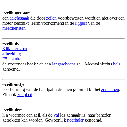
~
zeilhagenaar
:
een
aak/lastaak
die door
zeilen
voortbewogen wordt en niet over een
motor beschikt. Term voorkomend in de
liggers
van de
meetdiensten
.
~
zeilhals
:
Klik hier voor
afbeelding.
F5 = sluiten.
de vooronder hoek van een
langsscheeps
zeil. Meestal slechts
hals
genoemd.
~
zeilhandje
:
bescherming van de handpalm die men gebruikt bij het
zeilnaaien
.
Zie ook
zeilplaat
.
~
zeilhaler
:
lijn waarmee een zeil, als de
val
los gemaakt is, naar beneden
getrokken kan worden. Gewoonlijk
neerhaler
genoemd.