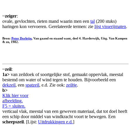
~
zeiger
:
ovale, gevlochten, rieten mand waarin men een
tal
(200 stuks)
haringen kon vervoeren. Gerelateerde termen: zie
lijst visserijmaten
.
Bron:
Peter Dorleijn
, Van gaand en staand want, deel 4. Harderwijk, Uitg. Van Kampen
& zn, 1982.
~
zeil
:
1a>
van zeildoek of soortgelijke stof, gemaakt oppervlak, meestal
bestemd om water of wind tegen te houden. Bijvoorbeeld een
dekzeil
, een
spatzeil
, e.d. Zie ook:
zeiltje
.
b>
Klik hier voor
afbeelding.
F5 = sluiten.
verticaal vlak, meestal van een geweven materiaal, dat tot doel heeft
een schip door middel van windkracht voort te bewegen. Een
scheepszeil
. [Lijst:
Uitdrukkingen e.d.
]