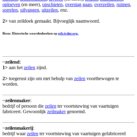
oploeven
(en meer),
opschieten
,
overstag gaan
,
overzeilen
,
ruimen
,
sorrelen
,
uilvangen
,
uitzeilen
, enz.
2>
van zeildoek gemaakt. Bijvoeglijk naamwoord.
Bron: Historische woordenboeken op
gtb.ivdnt.org.
~
zeilend
:
1>
aan het
zeilen
zijnd.
2>
toegerust zijn om met behulp van
zeilen
voortbewogen te
worden.
~
zeilenmaker
:
bedrijf of persoon die
zeilen
ter voortstuwing van vaartuigen
fabriceert. Gewoonlijk
zeilmaker
genoemd.
~
zeilenmakerij
:
bedrijf waar
zeilen
ter voortstuwing van vaartuigen gefabriceerd