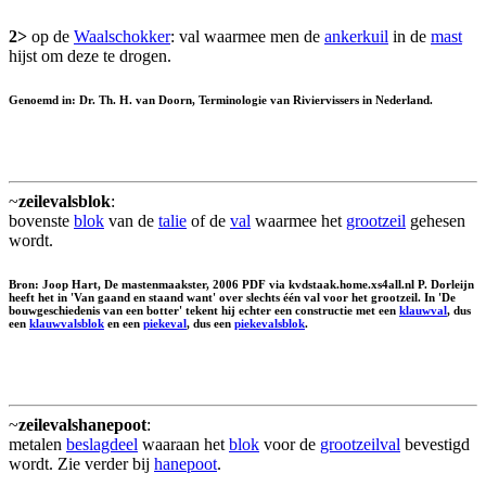
2>
op de
Waalschokker
: val waarmee men de
ankerkuil
in de
mast
hijst om deze te drogen.
Genoemd in: Dr. Th. H. van Doorn, Terminologie van Riviervissers in Nederland.
~
zeilevalsblok
:
bovenste
blok
van de
talie
of de
val
waarmee het
grootzeil
gehesen
wordt.
Bron: Joop Hart, De mastenmaakster, 2006 PDF via kvdstaak.home.xs4all.nl P. Dorleijn
heeft het in 'Van gaand en staand want' over slechts één val voor het grootzeil. In 'De
bouwgeschiedenis van een botter' tekent hij echter een constructie met een
klauwval
, dus
een
klauwvalsblok
en een
piekeval
, dus een
piekevalsblok
.
~
zeilevalshanepoot
:
metalen
beslagdeel
waaraan het
blok
voor de
grootzeilval
bevestigd
wordt. Zie verder bij
hanepoot
.