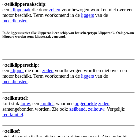
~
zeilklipperaakschip
:
een
klipperaak
die door
zeilen
voortbewogen wordt en niet over een
motor beschikt. Term voorkomend in de
liggers
van de
meetdiensten
.
In de liggers is niet elke klipperaak een schip van het scheepstype klipperaak. Ook gewone
klippers worden soms klipperaak genoemd.
~
zeilklipperschip
:
een
klipper
die door
zeilen
voortbewogen wordt en niet over een
motor beschikt. Term voorkomend in de
liggers
van de
meetdiensten
.
~
zeilknuttel
:
kort stuk
touw
, een
knuttel
, waarmee
opgedoekte
zeilen
samengebonden worden. Zie ook:
zeilband
,
zeiltouw
. Vergelijk:
reefknuttel
.
~
zeilkof
:
niet al te grote tjalkachtige voor de algemene vaart. Zie verder bij