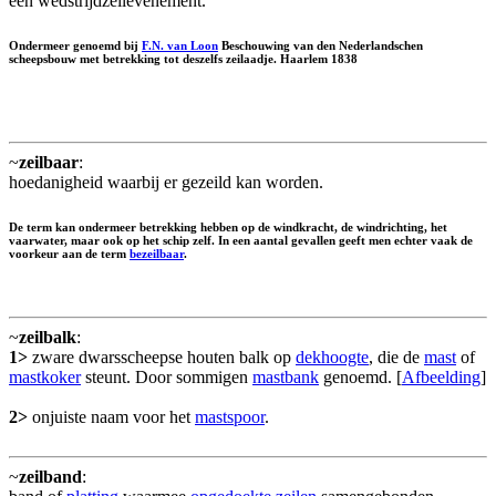
een wedstrijdzeilevenement.
Ondermeer genoemd bij
F.N. van Loon
Beschouwing van den Nederlandschen
scheepsbouw met betrekking tot deszelfs zeilaadje. Haarlem 1838
~
zeilbaar
:
hoedanigheid waarbij er gezeild kan worden.
De term kan ondermeer betrekking hebben op de windkracht, de windrichting, het
vaarwater, maar ook op het schip zelf. In een aantal gevallen geeft men echter vaak de
voorkeur aan de term
bezeilbaar
.
~
zeilbalk
:
1>
zware dwarsscheepse houten balk op
dekhoogte
, die de
mast
of
mastkoker
steunt. Door sommigen
mastbank
genoemd. [
Afbeelding
]
2>
onjuiste naam voor het
mastspoor
.
~
zeilband
: