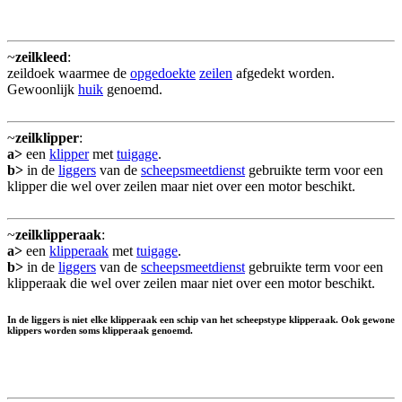
~
zeilkleed
:
zeildoek waarmee de
opgedoekte
zeilen
afgedekt worden.
Gewoonlijk
huik
genoemd.
~
zeilklipper
:
a>
een
klipper
met
tuigage
.
b>
in de
liggers
van de
scheepsmeetdienst
gebruikte term voor een
klipper die wel over zeilen maar niet over een motor beschikt.
~
zeilklipperaak
:
a>
een
klipperaak
met
tuigage
.
b>
in de
liggers
van de
scheepsmeetdienst
gebruikte term voor een
klipperaak die wel over zeilen maar niet over een motor beschikt.
In de liggers is niet elke klipperaak een schip van het scheepstype klipperaak. Ook gewone
klippers worden soms klipperaak genoemd.