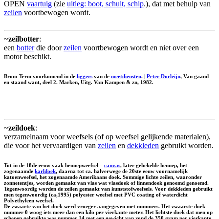
OPEN
vaartuig
(zie
uitleg: boot, schuit, schip
.), dat met behulp van
zeilen
voortbewogen wordt.
~
zeilbotter
:
een
botter
die door
zeilen
voortbewogen wordt en niet over een
motor beschikt.
Bron: Term voorkomend in de
liggers
van de
meetdiensten
. |
Peter Dorleijn
, Van gaand
en staand want, deel 2. Marken, Uitg. Van Kampen & zn, 1982.
~
zeildoek
:
verzamelnaam voor weefsels (of op weefsel gelijkende materialen),
die voor het vervaardigen van
zeilen
en
dekkleden
gebruikt worden.
Tot in de 18de eeuw vaak hennepweefsel =
canvas
, later gehekelde hennep, het
zogenaamde
karldoek
, daarna tot ca. halverwege de 20ste eeuw voornamelijk
katoenweefsel, het zogenaamde Amerikaans doek. Sommige lichte zeilen, waaronder
zonnetentjes, worden gemaakt van vlas wat vlasdoek of linnendoek genoemd genoemd.
Tegenwoordig worden de zeilen gemaakt van kunststofweefsels. Voor dekkleden gebruikt
men tegenwoordig (ca,1995) polyester weefsel met PVC coating of waterdicht
Polyethyleen weefsel.
De zwaarte van het doek werd vroeger aangegeven met nummers. Het zwaarste doek
nummer 0 woog iets meer dan een kilo per vierkante meter. Het lichtste doek dat men op
schepen gebruikte was nummer 14 met een gewicht van rond de 350 gram per vierkante