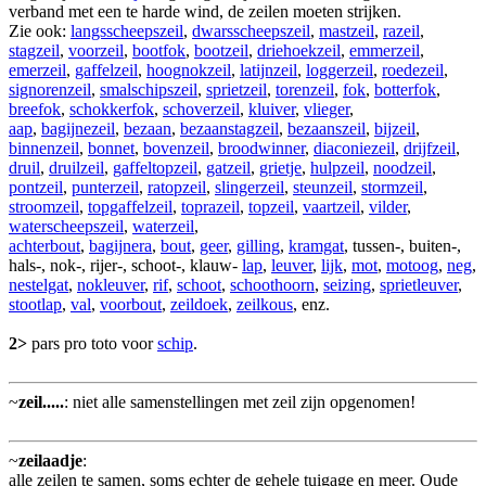
verband met een te harde wind, de zeilen moeten strijken.
Zie ook:
langsscheepszeil
,
dwarsscheepszeil
,
mastzeil
,
razeil
,
stagzeil
,
voorzeil
,
bootfok
,
bootzeil
,
driehoekzeil
,
emmerzeil
,
emerzeil
,
gaffelzeil
,
hoognokzeil
,
latijnzeil
,
loggerzeil
,
roedezeil
,
signorenzeil
,
smalschipszeil
,
sprietzeil
,
torenzeil
,
fok
,
botterfok
,
breefok
,
schokkerfok
,
schoverzeil
,
kluiver
,
vlieger
,
aap
,
bagijnezeil
,
bezaan
,
bezaanstagzeil
,
bezaanszeil
,
bijzeil
,
binnenzeil
,
bonnet
,
bovenzeil
,
broodwinner
,
diaconiezeil
,
drijfzeil
,
druil
,
druilzeil
,
gaffeltopzeil
,
gatzeil
,
grietje
,
hulpzeil
,
noodzeil
,
pontzeil
,
punterzeil
,
ratopzeil
,
slingerzeil
,
steunzeil
,
stormzeil
,
stroomzeil
,
topgaffelzeil
,
toprazeil
,
topzeil
,
vaartzeil
,
vilder
,
waterscheepszeil
,
waterzeil
,
achterbout
,
bagijnera
,
bout
,
geer
,
gilling
,
kramgat
, tussen-, buiten-,
hals-, nok-, rijer-, schoot-, klauw-
lap
,
leuver
,
lijk
,
mot
,
motoog
,
neg
,
nestelgat
,
nokleuver
,
rif
,
schoot
,
schoothoorn
,
seizing
,
sprietleuver
,
stootlap
,
val
,
voorbout
,
zeildoek
,
zeilkous
, enz.
2>
pars pro toto voor
schip
.
~
zeil.....
: niet alle samenstellingen met zeil zijn opgenomen!
~
zeilaadje
:
alle zeilen te samen, soms echter de gehele tuigage en meer. Oude