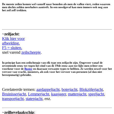
De meeste zeilen komen wel vanzelf naar beneden als men de vallen viert, reden waarom
men slechts zelden neerhalers aantreft. In een noodgeval kan men immers ook nog aan
het zeil zelf trekken.
~
zeiljacht
:
Klik hier voor
afbeelding.
F5 = sluiten.
snel varend
zeilscheepje
.
In principe kan een zeilscheepje van elk type een zeiljacht zijn. Ongeveer vanaf de
zeventiende eeuw tot tegen het eind van de 19de eeuw aan toe lijkt men echter een
voorkeur voor de
Boeier
en daaraan verwante types te hebben. Ze werden zowel voor het
vervoer van vracht, monsters, als ook voor het vervoer van personen (al dan niet
beroepsmatig) gebruikt.
Gerelateerde termen:
aardappeljacht
,
boterjacht
,
Blokzijlerjacht
,
Bruinisserjacht
,
Lemmerjacht
,
kaasjager
,
mattenjacht
,
speeljacht
,
transportjacht
,
statenjacht
, enz.
~
zeilhevelaakschip
: