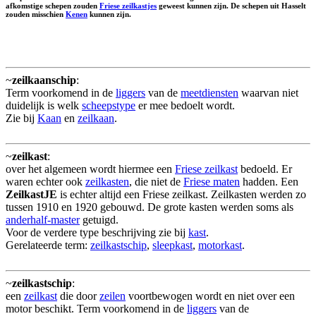
afkomstige schepen zouden
Friese zeilkastjes
geweest kunnen zijn. De schepen uit Hasselt
zouden misschien
Kenen
kunnen zijn.
~
zeilkaanschip
:
Term voorkomend in de
liggers
van de
meetdiensten
waarvan niet
duidelijk is welk
scheepstype
er mee bedoelt wordt.
Zie bij
Kaan
en
zeilkaan
.
~
zeilkast
:
over het algemeen wordt hiermee een
Friese zeilkast
bedoeld. Er
waren echter ook
zeilkasten
, die niet de
Friese maten
hadden. Een
ZeilkastJE
is echter altijd een Friese zeilkast. Zeilkasten werden zo
tussen 1910 en 1920 gebouwd. De grote kasten werden soms als
anderhalf-master
getuigd.
Voor de verdere type beschrijving zie bij
kast
.
Gerelateerde term:
zeilkastschip
,
sleepkast
,
motorkast
.
~
zeilkastschip
:
een
zeilkast
die door
zeilen
voortbewogen wordt en niet over een
motor beschikt. Term voorkomend in de
liggers
van de