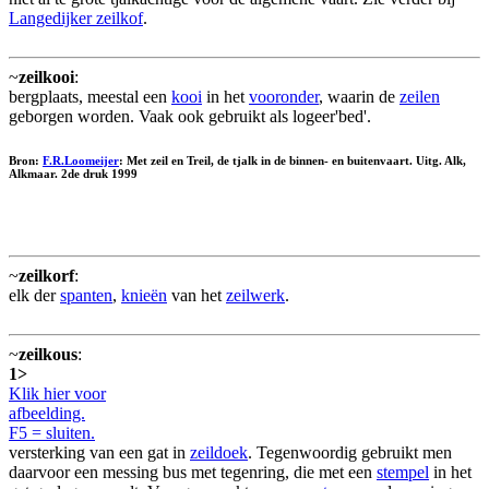
Langedijker zeilkof
.
~
zeilkooi
:
bergplaats, meestal een
kooi
in het
vooronder
, waarin de
zeilen
geborgen worden. Vaak ook gebruikt als logeer'bed'.
Bron:
F.R.Loomeijer
: Met zeil en Treil, de tjalk in de binnen- en buitenvaart. Uitg. Alk,
Alkmaar. 2de druk 1999
~
zeilkorf
:
elk der
spanten
,
knieën
van het
zeilwerk
.
~
zeilkous
:
1>
Klik hier voor
afbeelding.
F5 = sluiten.
versterking van een gat in
zeildoek
. Tegenwoordig gebruikt men
daarvoor een messing bus met tegenring, die met een
stempel
in het