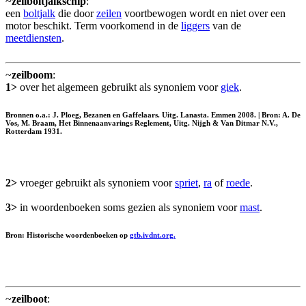
~
zeilboltjalkschip
:
een
boltjalk
die door
zeilen
voortbewogen wordt en niet over een
motor beschikt. Term voorkomend in de
liggers
van de
meetdiensten
.
~
zeilboom
:
1>
over het algemeen gebruikt als synoniem voor
giek
.
Bronnen o.a.: J. Ploeg, Bezanen en Gaffelaars. Uitg. Lanasta. Emmen 2008. | Bron: A. De
Vos, M. Braam, Het Binnenaanvarings Reglement, Uitg. Nijgh & Van Ditmar N.V.,
Rotterdam 1931.
2>
vroeger gebruikt als synoniem voor
spriet
,
ra
of
roede
.
3>
in woordenboeken soms gezien als synoniem voor
mast
.
Bron: Historische woordenboeken op
gtb.ivdnt.org.
~
zeilboot
: