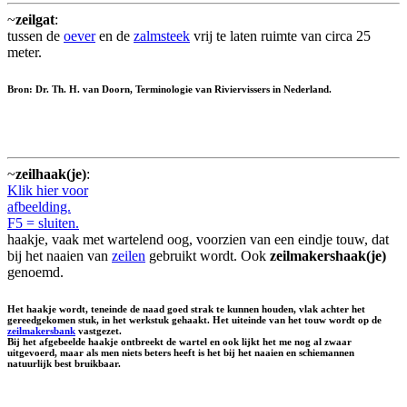
~
zeilgat
:
tussen de
oever
en de
zalmsteek
vrij te laten ruimte van circa 25
meter.
Bron: Dr. Th. H. van Doorn, Terminologie van Riviervissers in Nederland.
~
zeilhaak(je)
:
Klik hier voor
afbeelding.
F5 = sluiten.
haakje, vaak met wartelend oog, voorzien van een eindje touw, dat
bij het naaien van
zeilen
gebruikt wordt. Ook
zeilmakershaak(je)
genoemd.
Het haakje wordt, teneinde de naad goed strak te kunnen houden, vlak achter het
gereedgekomen stuk, in het werkstuk gehaakt. Het uiteinde van het touw wordt op de
zeilmakersbank
vastgezet.
Bij het afgebeelde haakje ontbreekt de wartel en ook lijkt het me nog al zwaar
uitgevoerd, maar als men niets beters heeft is het bij het naaien en schiemannen
natuurlijk best bruikbaar.