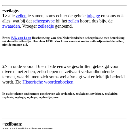
~
zeilage
:
1>
alle
zeilen
te samen, soms echter de gehele
tuigage
en soms ook
alles, wat bij dat
scheepstype
bij het
zeilen
hoort, dus bijv. de
zwaarden
. Vroeger
zeilaadje
genoemd.
Bron:
F.N. van Loon
Beschouwing van den Nederlandschen scheepsbouw met betrekking
tot deszelfs zeilaadje. Haarlem 1838. Van Loon verstaat onder zeilaadje enkel de zeilen,
niet de masten e.d.
2>
in oude vooral 16 en 17de eeuwse geschriften gebezigd voor
diverse met zeilen, zeilschepen en zeilvaart verbandhoudende
termen, waarbij men zich soms wel afvraagt wat er feitelijk bedoeld
wordt. Zie
Historische woordenboeken
.
In oude teksten ondermeer geschreven als seylaedge, zeylaigge, seylaigge, zeylaidze,
zeylasie, zeylage, seylage, zeylaadje, enz.
~
zeilbaan
: