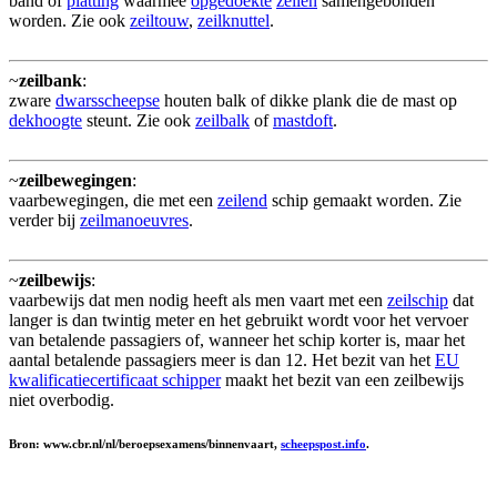
band of
platting
waarmee
opgedoekte
zeilen
samengebonden
worden. Zie ook
zeiltouw
,
zeilknuttel
.
~
zeilbank
:
zware
dwarsscheepse
houten balk of dikke plank die de mast op
dekhoogte
steunt. Zie ook
zeilbalk
of
mastdoft
.
~
zeilbewegingen
:
vaarbewegingen, die met een
zeilend
schip gemaakt worden. Zie
verder bij
zeilmanoeuvres
.
~
zeilbewijs
:
vaarbewijs dat men nodig heeft als men vaart met een
zeilschip
dat
langer is dan twintig meter en het gebruikt wordt voor het vervoer
van betalende passagiers of, wanneer het schip korter is, maar het
aantal betalende passagiers meer is dan 12. Het bezit van het
EU
kwalificatiecertificaat schipper
maakt het bezit van een zeilbewijs
niet overbodig.
Bron: www.cbr.nl/nl/beroepsexamens/binnenvaart,
scheepspost.info
.