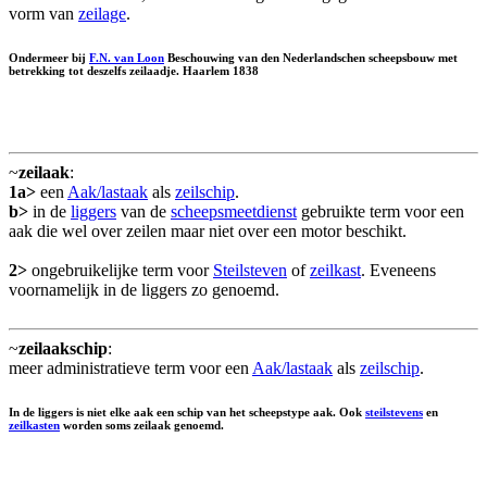
vorm van
zeilage
.
Ondermeer bij
F.N. van Loon
Beschouwing van den Nederlandschen scheepsbouw met
betrekking tot deszelfs zeilaadje. Haarlem 1838
~
zeilaak
:
1a>
een
Aak/lastaak
als
zeilschip
.
b>
in de
liggers
van de
scheepsmeetdienst
gebruikte term voor een
aak die wel over zeilen maar niet over een motor beschikt.
2>
ongebruikelijke term voor
Steilsteven
of
zeilkast
. Eveneens
voornamelijk in de liggers zo genoemd.
~
zeilaakschip
:
meer administratieve term voor een
Aak/lastaak
als
zeilschip
.
In de liggers is niet elke aak een schip van het scheepstype aak. Ook
steilstevens
en
zeilkasten
worden soms zeilaak genoemd.