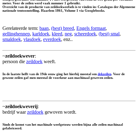
meter. Voor de zeilen werd vaak nummer 1 gebruikt.
Overzicht van de productie van zeildoekweefsels is te vinden in: Catalogus der Algemeene
nationale tentoonstelling. Haarlem 1861, Volume 1 via Googlebooks.
Gerelateerde term:
baan
,
(best) breed
,
Engels formaat
,
gellinghennep
,
karldoek
,
kleed
,
neg
,
scheerdoek
,
(best) smal
,
smaldoek
,
vlasdoek
,
everdoek
, enz..
~
zeildoekwever
:
persoon die
zeildoek
weeft.
In de laatste helft van de 19de eeuw ging het hierbij meestal om
dekzeilen
. Voor de
gewone zeilen gaf men meestal de voorkeur aan machinaal geweven zeilen.
~
zeildoekweverij
:
bedrijf waar
zeildoek
gewoven wordt.
Sinds de komst van het machinale weefgetouw werden bijna alle zeilen machinaal
gefabriceerd.