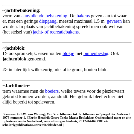
~
jachtbebakening
:
vorm van
aanvullende bebakening
. De
bakens
geven aan tot waar
er, met een geringe
diepgang
, meestal maximaal 1,5 m,
gevaren
kan
worden. In plaats van jachtbebakening spreekt men ook wel van
(het stelsel van)
jacht- of recreatiebakens
.
~
jachtblok
:
1>
oorspronkelijk: essenhouten
blokje
met
binnenbeslag
. Ook
jachtenblok
genoemd.
2>
in later tijd: willekeurig, niet al te groot, houten blok.
~
Jachtboeier
:
term waarmee men de
boeiers
, welke tevens voor de pleziervaart
gebruikt kunnen worden, aanduidt. Het gebruik bleef echter niet
altijd beperkt tot spelevaren.
Bronnen: C.J.W. van Waning, Van Vrachtboeier tot Jachtboeier in Spiegel der Zeilvaart
1978 nummer 1. | Eerde Hendrik Geert Taeke Maria Beulakker, Onderscheid moet er zijn
: pleziervaren in Nederland, een cultuurgeschiedenis, 2012-04-04 PDF via
scholarlypublications.universiteitleiden.nl |