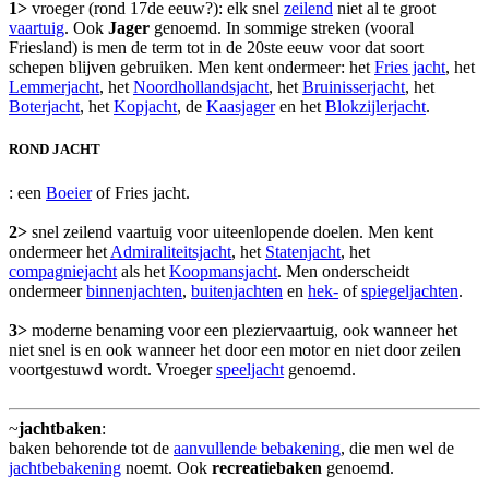
1>
vroeger (rond 17de eeuw?): elk snel
zeilend
niet al te groot
vaartuig
. Ook
Jager
genoemd. In sommige streken (vooral
Friesland) is men de term tot in de 20ste eeuw voor dat soort
schepen blijven gebruiken. Men kent ondermeer: het
Fries jacht
, het
Lemmerjacht
, het
Noordhollandsjacht
, het
Bruinisserjacht
, het
Boterjacht
, het
Kopjacht
, de
Kaasjager
en het
Blokzijlerjacht
.
ROND JACHT
: een
Boeier
of Fries jacht.
2>
snel zeilend vaartuig voor uiteenlopende doelen. Men kent
ondermeer het
Admiraliteitsjacht
, het
Statenjacht
, het
compagniejacht
als het
Koopmansjacht
. Men onderscheidt
ondermeer
binnenjachten
,
buitenjachten
en
hek-
of
spiegeljachten
.
3>
moderne benaming voor een pleziervaartuig, ook wanneer het
niet snel is en ook wanneer het door een motor en niet door zeilen
voortgestuwd wordt. Vroeger
speeljacht
genoemd.
~
jachtbaken
:
baken behorende tot de
aanvullende bebakening
, die men wel de
jachtbebakening
noemt. Ook
recreatiebaken
genoemd.