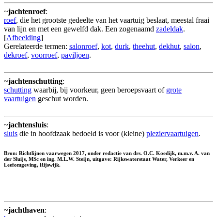
~
jachtenroef
:
roef
, die het grootste gedeelte van het vaartuig beslaat, meestal fraai
van lijn en met een gewelfd dak. Een zogenaamd
zadeldak
.
[
Afbeelding
]
Gerelateerde termen:
salonroef
,
kot
,
durk
,
theehut
,
dekhut
,
salon
,
dekroef
,
voorroef
,
paviljoen
.
~
jachtenschutting
:
schutting
waarbij, bij voorkeur, geen beroepsvaart of
grote
vaartuigen
geschut worden.
~
jachtensluis
:
sluis
die in hoofdzaak bedoeld is voor (kleine)
pleziervaartuigen
.
Bron: Richtlijnen vaarwegen 2017, onder redactie van drs. O.C. Koedijk, m.m.v. A. van
der Sluijs, MSc en ing. M.L.W. Steijn, uitgave: Rijkswaterstaat Water, Verkeer en
Leefomgeving, Rijswijk.
~
jachthaven
: