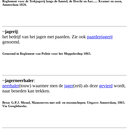
Reglement voor de Trekjagerij langs de Amstel, de Drecht en Aar...... Kramer en zoon,
Amsterdam 1826.
~
jagerij
:
het bedrijf van het jagen met paarden. Zie ook
paardenjagerij
genoemd.
Genoemd in Reglement van Politie voor het Meppelerdiep 1865.
~
jagerneerhaler
:
neerhaler
(touw) waarmee men de
jager
(zeil) als deze
gevierd
wordt,
naar beneden kan trekken.
Bron: G.P.J. Mossel, Manoeuvres met zeil- en stoomschepen. Uitgave: Amsterdam, 1865.
Via Googlebooks.