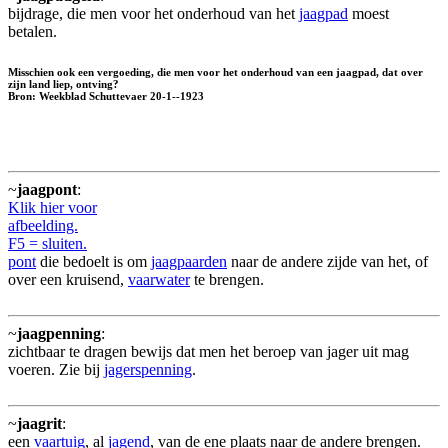
bijdrage, die men voor het onderhoud van het
jaagpad
moest
betalen.
Misschien ook een vergoeding, die men voor het onderhoud van een jaagpad, dat over
zijn land liep, ontving?
Bron: Weekblad Schuttevaer 20-1--1923
~
jaagpont
:
Klik hier voor
afbeelding.
F5 = sluiten.
pont
die bedoelt is om
jaagpaarden
naar de andere zijde van het, of
over een kruisend,
vaarwater
te brengen.
~
jaagpenning
:
zichtbaar te dragen bewijs dat men het beroep van jager uit mag
voeren. Zie bij
jagerspenning
.
~
jaagrit
:
een
vaartuig
, al
jagend
, van de ene plaats naar de andere brengen.