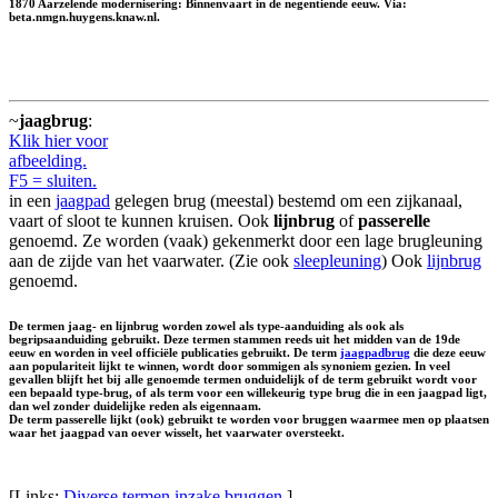
1870 Aarzelende modernisering: Binnenvaart in de negentiende eeuw. Via:
beta.nmgn.huygens.knaw.nl.
~
jaagbrug
:
Klik hier voor
afbeelding.
F5 = sluiten.
in een
jaagpad
gelegen brug (meestal) bestemd om een zijkanaal,
vaart of sloot te kunnen kruisen. Ook
lijnbrug
of
passerelle
genoemd. Ze worden (vaak) gekenmerkt door een lage brugleuning
aan de zijde van het vaarwater. (Zie ook
sleepleuning
) Ook
lijnbrug
genoemd.
De termen jaag- en lijnbrug worden zowel als type-aanduiding als ook als
begripsaanduiding gebruikt. Deze termen stammen reeds uit het midden van de 19de
eeuw en worden in veel officiële publicaties gebruikt. De term
jaagpadbrug
die deze eeuw
aan populariteit lijkt te winnen, wordt door sommigen als synoniem gezien. In veel
gevallen blijft het bij alle genoemde termen onduidelijk of de term gebruikt wordt voor
een bepaald type-brug, of als term voor een willekeurig type brug die in een jaagpad ligt,
dan wel zonder duidelijke reden als eigennaam.
De term passerelle lijkt (ook) gebruikt te worden voor bruggen waarmee men op plaatsen
waar het jaagpad van oever wisselt, het vaarwater oversteekt.
[Links:
Diverse termen inzake bruggen
.]