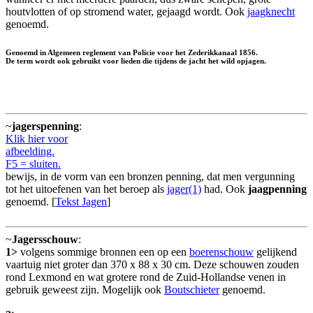
houtvlotten of op stromend water, gejaagd wordt. Ook
jaagknecht
genoemd.
Genoemd in Algemeen reglement van Policie voor het Zederikkanaal 1856.
De term wordt ook gebruikt voor lieden die tijdens de jacht het wild opjagen.
~
jagerspenning
:
Klik hier voor
afbeelding.
F5 = sluiten.
bewijs, in de vorm van een bronzen penning, dat men vergunning
tot het uitoefenen van het beroep als
jager(1)
had. Ook
jaagpenning
genoemd. [
Tekst Jagen
]
~
Jagersschouw
:
1>
volgens sommige bronnen een op een
boerenschouw
gelijkend
vaartuig niet groter dan 370 x 88 x 30 cm. Deze schouwen zouden
rond Lexmond en wat grotere rond de Zuid-Hollandse venen in
gebruik geweest zijn. Mogelijk ook
Boutschieter
genoemd.