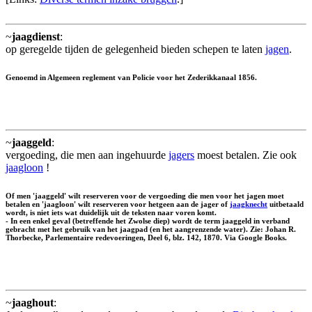
~
jaagdienst
:
op geregelde tijden de gelegenheid bieden schepen te laten
jagen
.
Genoemd in Algemeen reglement van Policie voor het Zederikkanaal 1856.
~
jaaggeld
:
vergoeding, die men aan ingehuurde
jagers
moest betalen. Zie ook
jaagloon
!
Of men 'jaaggeld' wilt reserveren voor de vergoeding die men voor het jagen moet
betalen en 'jaagloon' wilt reserveren voor hetgeen aan de jager of
jaagknecht
uitbetaald
wordt, is niet iets wat duidelijk uit de teksten naar voren komt.
- In een enkel geval (betreffende het Zwolse diep) wordt de term jaaggeld in verband
gebracht met het gebruik van het jaagpad (en het aangrenzende water). Zie: Johan R.
Thorbecke, Parlementaire redevoeringen, Deel 6, blz. 142, 1870. Via Google Books.
~
jaaghout
: