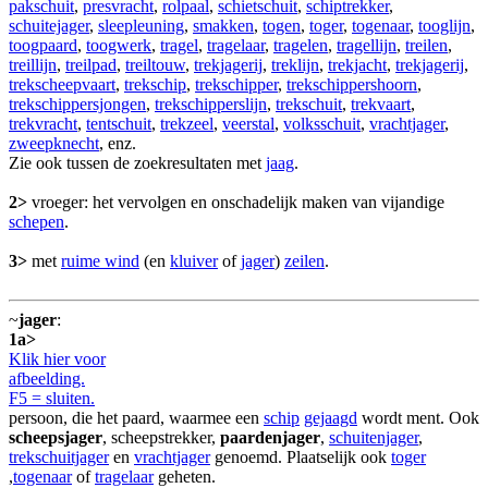
pakschuit
,
presvracht
,
rolpaal
,
schietschuit
,
schiptrekker
,
schuitejager
,
sleepleuning
,
smakken
,
togen
,
toger
,
togenaar
,
tooglijn
,
toogpaard
,
toogwerk
,
tragel
,
tragelaar
,
tragelen
,
tragellijn
,
treilen
,
treillijn
,
treilpad
,
treiltouw
,
trekjagerij
,
treklijn
,
trekjacht
,
trekjagerij
,
trekscheepvaart
,
trekschip
,
trekschipper
,
trekschippershoorn
,
trekschippersjongen
,
trekschipperslijn
,
trekschuit
,
trekvaart
,
trekvracht
,
tentschuit
,
trekzeel
,
veerstal
,
volksschuit
,
vrachtjager
,
zweepknecht
, enz.
Zie ook tussen de zoekresultaten met
jaag
.
2>
vroeger: het vervolgen en onschadelijk maken van vijandige
schepen
.
3>
met
ruime wind
(en
kluiver
of
jager
)
zeilen
.
~
jager
:
1a>
Klik hier voor
afbeelding.
F5 = sluiten.
persoon, die het paard, waarmee een
schip
gejaagd
wordt ment. Ook
scheepsjager
, scheepstrekker,
paardenjager
,
schuitenjager
,
trekschuitjager
en
vrachtjager
genoemd. Plaatselijk ook
toger
,
togenaar
of
tragelaar
geheten.