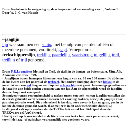
Bron: Nederlandsche wetgeving op de scheepvaart, of verzameling van ..., Volume 1
Door W. J. C. van Hasselt
~
jaaglijn
:
lijn
waaraan men een
schip
, met behulp van paarden of één of
meerdere personen, voorttrekt,
jaagt
. Vroeger ook
trekschipperslijn
,
treklijn
,
paardelijn
,
vaartstreng
,
tragellijn
,
treil
,
treillijn
of
trijl
genoemd.
Bron:
F.R.Loomeijer
: Met zeil en Treil, de tjalk in de binnen- en buitenvaart. Uitg. Alk,
Alkmaar. 2de druk 1999.
- Jaaglijnen waren hennepen lijnen met een lengte van ca. 60 tot 100 meter. De zijde met
de lus kwam aan het paard of de
trekzeel
. Het andere eind ging door een
blokje
in de
mast dat aan een
val
hing en werd op het
achterschip
vast gezet. In sommige gevallen was
de jaaglijn aan beide einden voorzien van een lus. Aan de scheepszijde werd de jaaglijn
dan verlengd met een
opzet
.
Sommigen wensen een onderscheid te maken tussen een trek- en een jaaglijn en stellen dat
de eerste gebruikt werd, wanneer mensen het vaartuig trokken, terwijl de jaaglijn voor
paarden gebruikt werd. Dit onderscheid is iets dat, voor zover ik kon na gaan, pas in de
laatste decennia gemaakt wordt. (Loomeijer is in dit onderscheid niet duidelijk.)
In dit geval valt op te merken dat de TREKschuit vanaf het JAAGpad door de
TREKvaart geJAAGd werd.
Hierbij valt op te merken dat in de literatuur een trekschuit vaak personen vervoert,
terwijl de jaag- of pakschuit voornamelijk met goederen vaart.