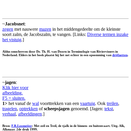
~
Jacobsnet
:
zegen
met nauwere
mazen
in het middengedeelte om de kleinste
soort zalm, de Jacobszalm, te vangen. [Links:
Diverse termen inzake
het vistuig
.]
Aldus omschreven door Dr. Th. H. van Doorn in Terminologie van Riviervissers in
Nederland. Elders in het boek plaatst hij het net echter in een opsomming van
drijfnetten
.
~
jagen
:
Klik hier voor
afbeelding.
F5 = sluiten.
1>
het vanaf de
wal
voorttrekken van een
vaartuig
. Ook
treilen
,
tragelen
,
optrekken
of
scheepsjagen
genoemd. [Jagen:
tekst
,
verhaal
,
afbeeldingen
.]
Bron:
F.R.Loomeijer
: Met zeil en Treil, de tjalk in de binnen- en buitenvaart. Uitg. Alk,
Alkmaar. 2de druk 1999.