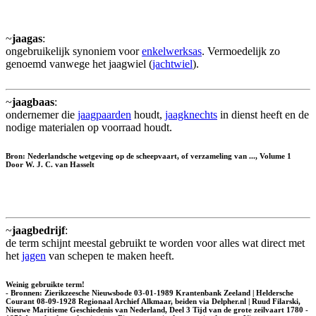
~
jaagas
:
ongebruikelijk synoniem voor
enkelwerksas
. Vermoedelijk zo
genoemd vanwege het jaagwiel (
jachtwiel
).
~
jaagbaas
:
ondernemer die
jaagpaarden
houdt,
jaagknechts
in dienst heeft en de
nodige materialen op voorraad houdt.
Bron: Nederlandsche wetgeving op de scheepvaart, of verzameling van ..., Volume 1
Door W. J. C. van Hasselt
~
jaagbedrijf
:
de term schijnt meestal gebruikt te worden voor alles wat direct met
het
jagen
van schepen te maken heeft.
Weinig gebruikte term!
- Bronnen: Zierikzeesche Nieuwsbode 03-01-1989 Krantenbank Zeeland | Heldersche
Courant 08-09-1928 Regionaal Archief Alkmaar, beiden via Delpher.nl | Ruud Filarski,
Nieuwe Maritieme Geschiedenis van Nederland, Deel 3 Tijd van de grote zeilvaart 1780 -