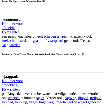
Bron: De Spits, door Waander Devillé.
~
jaagpaard
:
Klik hier voor
afbeelding.
F5 = sluiten.
een paard, dat geleerd heeft
schepen
te
jagen
. Plaatselijk ook
trrekschuitpaard
,
toogpaard
of
vaartpaard
genoemd. [Tekst:
Jaagpaarden
]
Bron o.a.: Van Dale's Nieuw Woordenboek der Nederlandschen Taal 1871.
~
jaagpad
:
Klik hier voor
afbeelding.
F5 = sluiten.
pad langs de oever van het water, dat vrijgehouden moest worden
om
schepen
te kunnen
jagen
. Verder ook
jaagweg
,
lijnpad
,
treilpad
,
trekpad
,
trekweg
,
tragel
,
tragelweg
,
tragelwegel
of
wegel
genoemd.