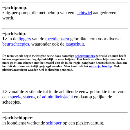
~
jachtpomp
:
zuig-perspomp, die met behulp van een
jachtwiel
aangedreven
wordt.
~
jachtschip
:
1>
in de
liggers
van de
meetdiensten
gebruikte term voor diverse
beurtscheepjes
, waaronder ook de
jaagschuit
.
De term wordt begin twintigste eeuw door sommige
scheepsmeters
gebruikt en men heeft
helaas nagelaten het begrip duidelijk te omschrijven. Het heeft er alle schijn van dat het
meer gaat om schepen met het model van de in die regio gangbare beurtschuiten, dan om
het feit dat deze werkelijk gejaagd worden. Men kent ook het
motorjachtschip
. Ook
pleziervaartuigen worden wel jachtschip genoemd.
2>
vanaf de zestiende tot in de achttiende eeuw gebruikte term voor
een
speel-
,
staten-
, of
admiraliteitsjacht
en daarop gelijkende
scheepjes.
~
jachtschipper
:
in loondienst werkende
schipper
op een pleziervaartuig.