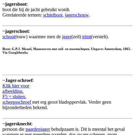
~
jagersboot
:
boot die bij de jacht gebruikt wordt.
Gerelateerde termen:
schietboot
,
jagerschouw
.
~
jagerschoot
:
schoot
(touw) waarmee men de
jager
(zeil)
trimt
(verstelt).
Bron: G.P.J. Mossel, Manoeuvres met zeil- en stoomschepen. Uitgave: Amsterdam, 1865.
Via Googlebooks.
~
Jager-schroef
:
Klik hier voor
afbeelding.
F5 = sluiten.
scheepsschroef
met erg groot bladoppervlak. Verder geen
bijzonderheden bekend.
~
jagersknecht
:
persoon die
paardenjager
behulpzaam is. Dit is meestal het geval
wanneer er met meerdere paarden, dus zware schepen, grote