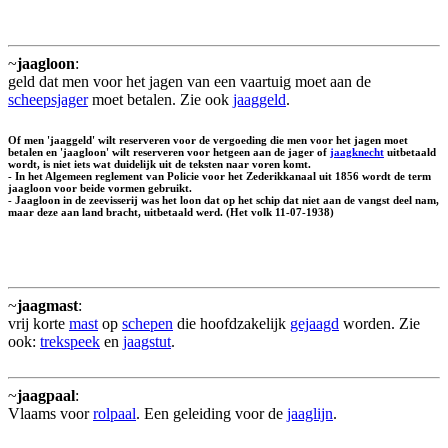
~
jaagloon
:
geld dat men voor het jagen van een vaartuig moet aan de
scheepsjager
moet betalen. Zie ook
jaaggeld
.
Of men 'jaaggeld' wilt reserveren voor de vergoeding die men voor het jagen moet
betalen en 'jaagloon' wilt reserveren voor hetgeen aan de jager of
jaagknecht
uitbetaald
wordt, is niet iets wat duidelijk uit de teksten naar voren komt.
- In het Algemeen reglement van Policie voor het Zederikkanaal uit 1856 wordt de term
jaagloon voor beide vormen gebruikt.
- Jaagloon in de zeevisserij was het loon dat op het schip dat niet aan de vangst deel nam,
maar deze aan land bracht, uitbetaald werd. (Het volk 11-07-1938)
~
jaagmast
:
vrij korte
mast
op
schepen
die hoofdzakelijk
gejaagd
worden. Zie
ook:
trekspeek
en
jaagstut
.
~
jaagpaal
:
Vlaams voor
rolpaal
. Een geleiding voor de
jaaglijn
.