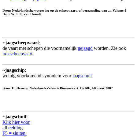
Bron: Nederlandsche wetgeving op de scheepvaart, of verzameling van ..., Volume 1
Door W. J. C. van Hasselt
~
jaagscheepvaart
:
de vaart met schepen die voornamelijk
gejaagd
worden. Zie ook
trekscheepvaart
.
~
jaagschip
:
weinig voorkomend synoniem voor
jaagschuit
.
Bron: H. Dessens, Nederlands Zeilende Binnenvaart. De Alk, Alkmaar 2007
~
jaagschuit
:
Klik hier voor
afbeelding.
F5 = sluiten.