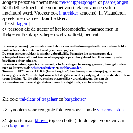
Jongere personen noemt men:
trekschippersjongen
of
paardejongen
.
b>
tijdelijke knecht, die voor het voorttrekken van een schip
ingehuurd werd. Vroeger ook
lijntrekker
genoemd. In Vlaanderen
spreekt men van een
boottrekker
.
[Tekst:
Jagen
.]
c>
persoon die de tractor of het locomotiefje, waarmee men in
België en Frankrijk schepen wel voorttrekt, bedient.
De term
paardenjager
wordt vooral door onze zuiderburen gebruikt om onderscheid te
maken tussen de eerste en laatst genoemde jagers.
De term scheepstrekker is minder gebruikelijk. Sommige bronnen zeggen dat
scheepstrekkers zelf trokken en scheepsjagers paarden gebruikten. Hiervoor zijn de
bewijzen echter schaars.
De term schuitenjager is voornamelijk in Groningen in zwang geweest, daar gebruikte
men ook termen als
schuitenschuiver
en
snabbevaarder
.
Tussen ca. 1870 en ca. 1910 is (in veel regio's?) het beroep van scheepsjager een vrij
beroep geweest. Voor die tijd waren het de gilden en de opvolging daarvan die de zaak in
toom hielden. Na die tijd waren het plaatselijke verordeningen, die aan de
wantoestanden, meestal gerelateerd aan drankgebruik, aan banden legde.
Zie ook:
trakelaar of tragelaar
en
bargeketser
.
2>
synoniem voor een grote fok, een zogenaamde
vissermansfok
.
3>
grootste maat
kluiver
(op een botter). In de regel voorzien van
een
kophoutje
.