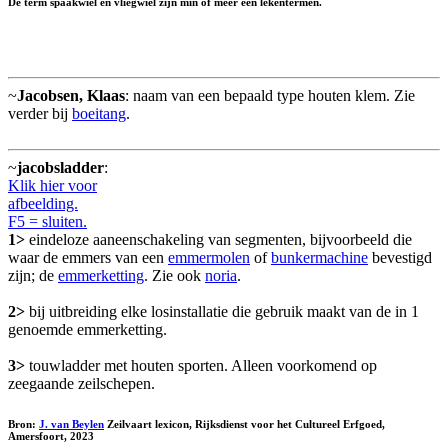
De term spaakwiel en vliegwiel zijn min of meer een lekentermen.
~
Jacobsen, Klaas
: naam van een bepaald type houten klem. Zie
verder bij
boeitang
.
~
jacobsladder
:
Klik hier voor
afbeelding.
F5 = sluiten.
1>
eindeloze aaneenschakeling van segmenten, bijvoorbeeld die
waar de emmers van een
emmermolen
of
bunkermachine
bevestigd
zijn; de
emmerketting
. Zie ook
noria
.
2>
bij uitbreiding elke losinstallatie die gebruik maakt van de in 1
genoemde emmerketting.
3>
touwladder met houten sporten. Alleen voorkomend op
zeegaande zeilschepen.
Bron:
J. van Beylen
Zeilvaart lexicon, Rijksdienst voor het Cultureel Erfgoed,
Amersfoort, 2023