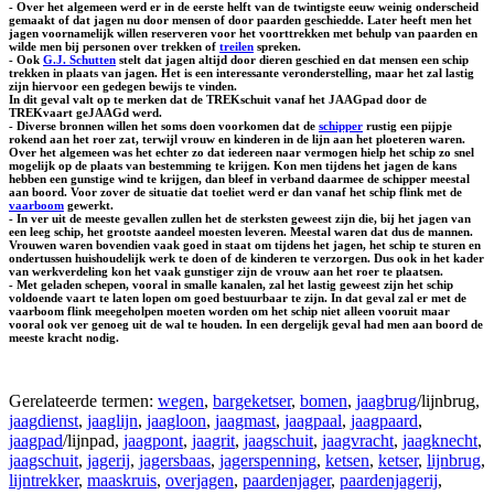
- Over het algemeen werd er in de eerste helft van de twintigste eeuw weinig onderscheid
gemaakt of dat jagen nu door mensen of door paarden geschiedde. Later heeft men het
jagen voornamelijk willen reserveren voor het voorttrekken met behulp van paarden en
wilde men bij personen over trekken of
treilen
spreken.
- Ook
G.J. Schutten
stelt dat jagen altijd door dieren geschied en dat mensen een schip
trekken in plaats van jagen. Het is een interessante veronderstelling, maar het zal lastig
zijn hiervoor een gedegen bewijs te vinden.
In dit geval valt op te merken dat de TREKschuit vanaf het JAAGpad door de
TREKvaart geJAAGd werd.
- Diverse bronnen willen het soms doen voorkomen dat de
schipper
rustig een pijpje
rokend aan het roer zat, terwijl vrouw en kinderen in de lijn aan het ploeteren waren.
Over het algemeen was het echter zo dat iedereen naar vermogen hielp het schip zo snel
mogelijk op de plaats van bestemming te krijgen. Kon men tijdens het jagen de kans
hebben een gunstige wind te krijgen, dan bleef in verband daarmee de schipper meestal
aan boord. Voor zover de situatie dat toeliet werd er dan vanaf het schip flink met de
vaarboom
gewerkt.
- In ver uit de meeste gevallen zullen het de sterksten geweest zijn die, bij het jagen van
een leeg schip, het grootste aandeel moesten leveren. Meestal waren dat dus de mannen.
Vrouwen waren bovendien vaak goed in staat om tijdens het jagen, het schip te sturen en
ondertussen huishoudelijk werk te doen of de kinderen te verzorgen. Dus ook in het kader
van werkverdeling kon het vaak gunstiger zijn de vrouw aan het roer te plaatsen.
- Met geladen schepen, vooral in smalle kanalen, zal het lastig geweest zijn het schip
voldoende vaart te laten lopen om goed bestuurbaar te zijn. In dat geval zal er met de
vaarboom flink meegeholpen moeten worden om het schip niet alleen vooruit maar
vooral ook ver genoeg uit de wal te houden. In een dergelijk geval had men aan boord de
meeste kracht nodig.
Gerelateerde termen:
wegen
,
bargeketser
,
bomen
,
jaagbrug
/lijnbrug,
jaagdienst
,
jaaglijn
,
jaagloon
,
jaagmast
,
jaagpaal
,
jaagpaard
,
jaagpad
/lijnpad,
jaagpont
,
jaagrit
,
jaagschuit
,
jaagvracht
,
jaagknecht
,
jaagschuit
,
jagerij
,
jagersbaas
,
jagerspenning
,
ketsen
,
ketser
,
lijnbrug
,
lijntrekker
,
maaskruis
,
overjagen
,
paardenjager
,
paardenjagerij
,