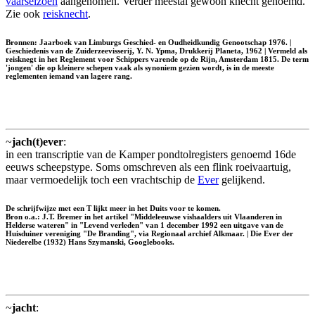
vaarseizoen
aangenomen. Verder meestal gewoon knecht genoemd.
Zie ook
reisknecht
.
Bronnen: Jaarboek van Limburgs Geschied- en Oudheidkundig Genootschap 1976. |
Geschiedenis van de Zuiderzeevisserij, Y. N. Ypma, Drukkerij Planeta, 1962 | Vermeld als
reisknegt
in het Reglement voor Schippers varende op de Rijn, Amsterdam 1815. De term
'jongen' die op kleinere schepen vaak als synoniem gezien wordt, is in de meeste
reglementen iemand van lagere rang.
~
jach(t)ever
:
in een transcriptie van de Kamper pondtolregisters genoemd 16de
eeuws scheepstype. Soms omschreven als een flink roeivaartuig,
maar vermoedelijk toch een vrachtschip de
Ever
gelijkend.
De schrijfwijze met een T lijkt meer in het Duits voor te komen.
Bron o.a.: J.T. Bremer in het artikel "Middeleeuwse vishaalders uit Vlaanderen in
Helderse wateren" in "Levend verleden" van 1 december 1992 een uitgave van de
Huisduiner vereniging "De Branding", via Regionaal archief Alkmaar. | Die Ever der
Niederelbe (1932) Hans Szymanski, Googlebooks.
~
jacht
: