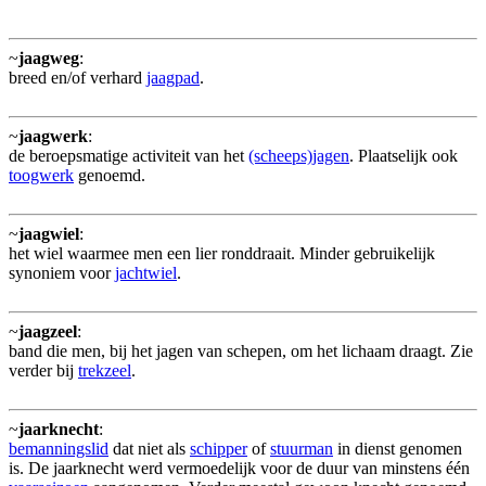
~
jaagweg
:
breed en/of verhard
jaagpad
.
~
jaagwerk
:
de beroepsmatige activiteit van het
(scheeps)jagen
. Plaatselijk ook
toogwerk
genoemd.
~
jaagwiel
:
het wiel waarmee men een lier ronddraait. Minder gebruikelijk
synoniem voor
jachtwiel
.
~
jaagzeel
:
band die men, bij het jagen van schepen, om het lichaam draagt. Zie
verder bij
trekzeel
.
~
jaarknecht
:
bemanningslid
dat niet als
schipper
of
stuurman
in dienst genomen
is. De jaarknecht werd vermoedelijk voor de duur van minstens één