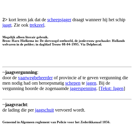
2>
kort leren jak dat de
scheepsjager
draagt wanneer hij het schip
jaagt
. Zie ook
trekzeel
.
Mogelijk alleen literair gebruik.
Bron: Haro Hielkema in: De slotvoogd onthoofd, de jonkvrouw geschaakt: Hollands
welvaren in de polder; in dagblad Trouw 08-04-1995. Via Delpher.nl.
~
jaagvergunning
:
door de
vaarwegbeheerder
of provincie af te geven vergunning die
men nodig had om beroepsmatig
schepen
te
jagen
. Bij de
vergunning hoorde de zogenaamde
jagerspenning
. [
Tekst: Jagen
]
~
jaagvracht
:
de lading die per
jaagschuit
vervoerd wordt.
Genoemd in Algemeen reglement van Policie voor het Zederikkanaal 1856.