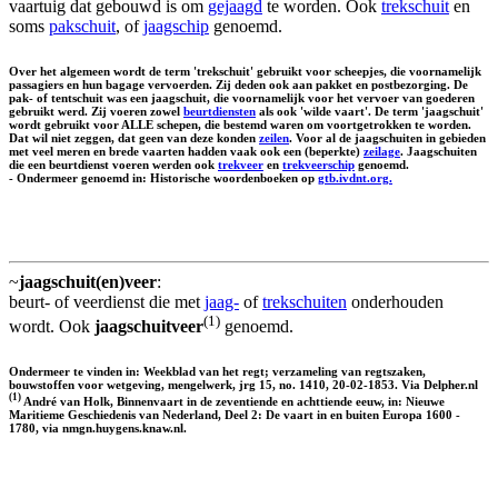
vaartuig dat gebouwd is om
gejaagd
te worden. Ook
trekschuit
en
soms
pakschuit
, of
jaagschip
genoemd.
Over het algemeen wordt de term 'trekschuit' gebruikt voor scheepjes, die voornamelijk
passagiers en hun bagage vervoerden. Zij deden ook aan pakket en postbezorging. De
pak- of tentschuit was een jaagschuit, die voornamelijk voor het vervoer van goederen
gebruikt werd. Zij voeren zowel
beurtdiensten
als ook 'wilde vaart'. De term 'jaagschuit'
wordt gebruikt voor ALLE schepen, die bestemd waren om voortgetrokken te worden.
Dat wil niet zeggen, dat geen van deze konden
zeilen
. Voor al de jaagschuiten in gebieden
met veel meren en brede vaarten hadden vaak ook een (beperkte)
zeilage
. Jaagschuiten
die een beurtdienst voeren werden ook
trekveer
en
trekveerschip
genoemd.
- Ondermeer genoemd in: Historische woordenboeken op
gtb.ivdnt.org.
~
jaagschuit(en)veer
:
beurt- of veerdienst die met
jaag-
of
trekschuiten
onderhouden
(1)
wordt. Ook
jaagschuitveer
genoemd.
Ondermeer te vinden in: Weekblad van het regt; verzameling van regtszaken,
bouwstoffen voor wetgeving, mengelwerk, jrg 15, no. 1410, 20-02-1853. Via Delpher.nl
(1)
André van Holk, Binnenvaart in de zeventiende en achttiende eeuw, in: Nieuwe
Maritieme Geschiedenis van Nederland, Deel 2: De vaart in en buiten Europa 1600 -
1780, via nmgn.huygens.knaw.nl.