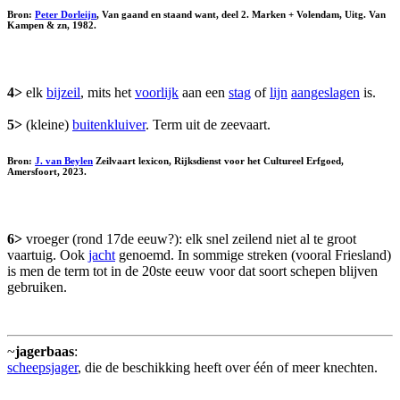
Bron:
Peter Dorleijn
, Van gaand en staand want, deel 2. Marken + Volendam, Uitg. Van
Kampen & zn, 1982.
4>
elk
bijzeil
, mits het
voorlijk
aan een
stag
of
lijn
aangeslagen
is.
5>
(kleine)
buitenkluiver
. Term uit de zeevaart.
Bron:
J. van Beylen
Zeilvaart lexicon, Rijksdienst voor het Cultureel Erfgoed,
Amersfoort, 2023.
6>
vroeger (rond 17de eeuw?): elk snel zeilend niet al te groot
vaartuig. Ook
jacht
genoemd. In sommige streken (vooral Friesland)
is men de term tot in de 20ste eeuw voor dat soort schepen blijven
gebruiken.
~
jagerbaas
:
scheepsjager
, die de beschikking heeft over één of meer knechten.