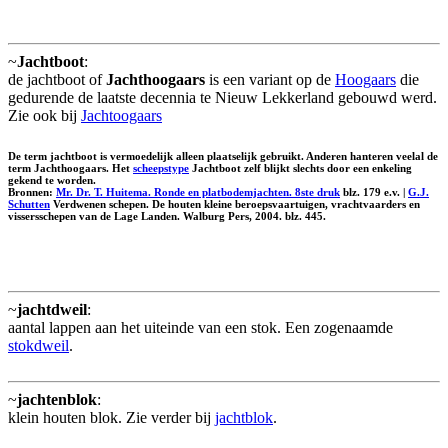
~
Jachtboot
:
de jachtboot of
Jachthoogaars
is een variant op de
Hoogaars
die
gedurende de laatste decennia te Nieuw Lekkerland gebouwd werd.
Zie ook bij
Jachtoogaars
De term jachtboot is vermoedelijk alleen plaatselijk gebruikt. Anderen hanteren veelal de
term Jachthoogaars. Het
scheepstype
Jachtboot zelf blijkt slechts door een enkeling
gekend te worden.
Bronnen:
Mr. Dr. T. Huitema. Ronde en platbodemjachten. 8ste druk
blz. 179 e.v. |
G.J.
Schutten
Verdwenen schepen. De houten kleine beroepsvaartuigen, vrachtvaarders en
vissersschepen van de Lage Landen. Walburg Pers, 2004. blz. 445.
~
jachtdweil
:
aantal lappen aan het uiteinde van een stok. Een zogenaamde
stokdweil
.
~
jachtenblok
:
klein houten blok. Zie verder bij
jachtblok
.