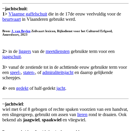
~
jachtschuit
:
1>
Vlaamse gaffelschuit
die in de 17de eeuw veelvuldig voor de
beurtvaart
in Vlaanderen gebruikt werd.
Bron:
J. van Beylen
Zeilvaart lexicon, Rijksdienst voor het Cultureel Erfgoed,
Amersfoort, 2023
2>
in de
liggers
van de
meetdiensten
gebruikte term voor een
jaagschuit
.
3>
vanaf de zestiende tot in de achttiende eeuw gebruikte term voor
een
speel-
,
staten-
, of
admiraliteitsjacht
en daarop gelijkende
scheepjes.
4>
een
gedekt
of half-gedekt
jacht
.
~
jachtwiel
:
wiel met 6 of 8 gebogen of rechte spaken voorzien van een handvat,
een slingergreep, gebruikt om assen van
lieren
rond te draaien. Ook
bekend als
jaagwiel
,
spaakwiel
en vliegwiel.