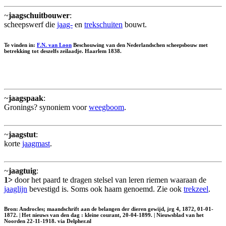
~
jaagschuitbouwer
:
scheepswerf die
jaag-
en
trekschuiten
bouwt.
Te vinden in:
F.N. van Loon
Beschouwing van den Nederlandschen scheepsbouw met
betrekking tot deszelfs zeilaadje. Haarlem 1838.
~
jaagspaak
:
Gronings? synoniem voor
weegboom
.
~
jaagstut
:
korte
jaagmast
.
~
jaagtuig
:
1>
door het paard te dragen stelsel van leren riemen waaraan de
jaaglijn
bevestigd is. Soms ook haam genoemd. Zie ook
trekzeel
.
Bron: Androcles; maandschrift aan de belangen der dieren gewijd, jrg 4, 1872, 01-01-
1872. | Het nieuws van den dag : kleine courant, 20-04-1899. | Nieuwsblad van het
Noorden 22-11-1918. via Delpher.nl