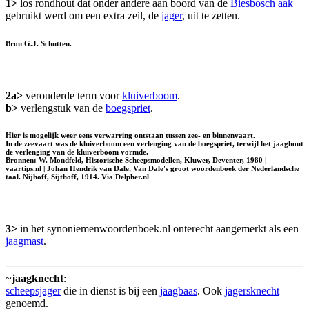
1>
los rondhout dat onder andere aan boord van de
Biesbosch aak
gebruikt werd om een extra zeil, de
jager
, uit te zetten.
Bron G.J. Schutten.
2a>
verouderde term voor
kluiverboom
.
b>
verlengstuk van de
boegspriet
.
Hier is mogelijk weer eens verwarring ontstaan tussen zee- en binnenvaart.
In de zeevaart was de kluiverboom een verlenging van de boegspriet, terwijl het jaaghout
de verlenging van de kluiverboom vormde.
Bronnen: W. Mondfeld, Historische Scheepsmodellen, Kluwer, Deventer, 1980 |
vaartips.nl | Johan Hendrik van Dale, Van Dale's groot woordenboek der Nederlandsche
taal. Nijhoff, Sijthoff, 1914. Via Delpher.nl
3>
in het synoniemenwoordenboek.nl onterecht aangemerkt als een
jaagmast
.
~
jaagknecht
:
scheepsjager
die in dienst is bij een
jaagbaas
. Ook
jagersknecht
genoemd.