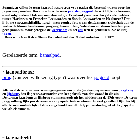
Sommigen willen de term jaagpad reserveren voor paden die bestemd waren voor het
jagen met paarden. Dat zou echter de term
paardenjaagpad
die ook blijkt te bestaan,
overbodig maken. Ook zou men dan in bijv. Friesland geen paarden gebruikt hebben
tussen Harlingen en Franeker, Leeuwarden en Sneek, Leeuwarden en Harlingen? Dat
lijkt me onwaarschijnlijk. Terwijl men getuige foto's van de Edammer trekschuit aan de
verharde Monnickendammerjaagweg tussen Edam, Volendam en Monnickendam juist
geen paarden, maar geregeld de
weegboom
en het
zeil
leek te gebruiken. Zie ook bij
jagen
.
- Bron o.a.: Van Dale's Nieuw Woordenboek der Nederlandschen Taal 1871.
Gerelateerde term:
kanaalpad
.
~
jaagpadbrug
:
brug
(van een willekeurig type?) waarover het
jaagpad
loopt.
Alhoewel deze term door sommigen gezien wordt als (modern) synoniem voor
jaagbrug
en
lijnbrug
, ben ik geen voorstander van het gebruik van dat woord in die zin.
De termen jaagbrug en lijnbrug stammen reeds uit het midden van de 19de eeuw. De term
jaagpadbrug lijkt pas deze eeuw aan populariteit te winnen. In veel gevallen blijft het bij
alle termen onduidelijk of de term gebruikt wordt als type-aanduiding of als begrip, dan
wel als eigennaam.
~
jaagpadgeld
: