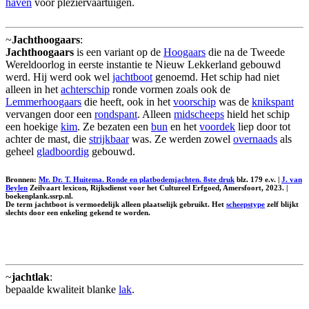
haven
voor pleziervaartuigen.
~
Jachthoogaars
:
Jachthoogaars
is een variant op de
Hoogaars
die na de Tweede
Wereldoorlog in eerste instantie te Nieuw Lekkerland gebouwd
werd. Hij werd ook wel
jachtboot
genoemd. Het schip had niet
alleen in het
achterschip
ronde vormen zoals ook de
Lemmerhoogaars
die heeft, ook in het
voorschip
was de
knikspant
vervangen door een
rondspant
. Alleen
midscheeps
hield het schip
een hoekige
kim
. Ze bezaten een
bun
en het
voordek
liep door tot
achter de mast, die
strijkbaar
was. Ze werden zowel
overnaads
als
geheel
gladboordig
gebouwd.
Bronnen:
Mr. Dr. T. Huitema. Ronde en platbodemjachten. 8ste druk
blz. 179 e.v. |
J. van
Beylen
Zeilvaart lexicon, Rijksdienst voor het Cultureel Erfgoed, Amersfoort, 2023. |
boekenplank.ssrp.nl.
De term jachtboot is vermoedelijk alleen plaatselijk gebruikt. Het
scheepstype
zelf blijkt
slechts door een enkeling gekend te worden.
~
jachtlak
:
bepaalde kwaliteit blanke
lak
.