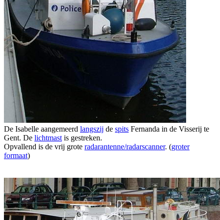
De Isabelle aangemeerd
langszij
de
spits
Fernanda in de Visserij te
Gent. De
lichtmast
is gestreken.
Opvallend is de vrij grote
radarantenne/radarscanner
. (
groter
formaat
)