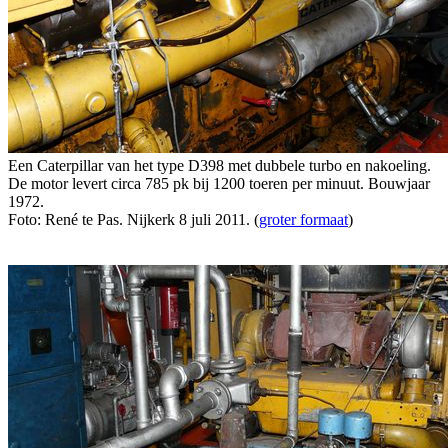
Een Caterpillar van het type D398 met dubbele turbo en nakoeling.
De motor levert circa 785 pk bij 1200 toeren per minuut. Bouwjaar
1972.
Foto: René te Pas. Nijkerk 8 juli 2011. (
groter formaat
)