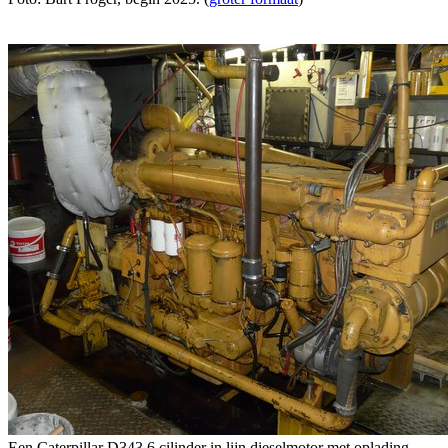
Een Caterpillar D343 6 cilinder in lijn dieselmotor met oplading