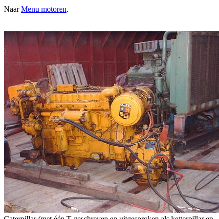
Naar
Menu motoren
.
Caterpillar (met één T geschreven en uitgesproken als ketterpillar en