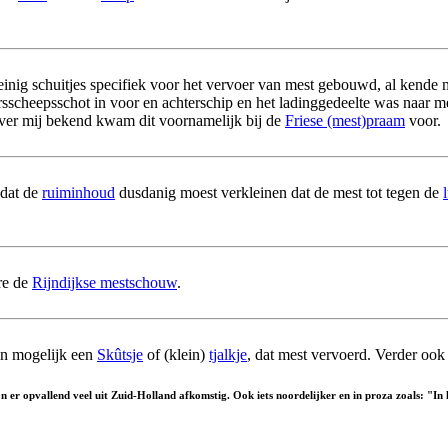
weinig schuitjes specifiek voor het vervoer van mest gebouwd, al kend
rsscheepsschot in voor en achterschip en het ladinggedeelte was naar 
ver mij bekend kwam dit voornamelijk bij de
Friese (mest)praam
voor.
 dat de
ruiminhoud
dusdanig moest verkleinen dat de mest tot tegen de
re de
Rijndijkse mestschouw
.
ten mogelijk een
Skûtsje
of (klein)
tjalkje
, dat mest vervoerd. Verder ook
ijn er opvallend veel uit Zuid-Holland afkomstig. Ook iets noordelijker en in proza zoals: