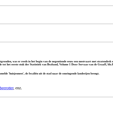
gronden, was er reeds in het begin van de negentiende eeuw een mestvaart met stratendrek 
nde tot het eerste stuk der Statistiek van Braband, Volume 1 Door Servaas van de Graaff, blz
lde 'huisjesmest', de fecaliën uit de stad naar de omringende landerijen brengt.
beerotter
, enz.