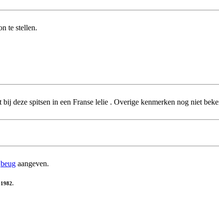
 te stellen.
t bij deze spitsen in een Franse lelie . Overige kenmerken nog niet bek
e
beug
aangeven.
 1982.