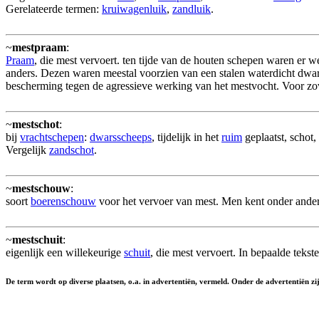
Gerelateerde termen:
kruiwagenluik
,
zandluik
.
~
mestpraam
:
Praam
, die mest vervoert. ten tijde van de houten schepen waren er 
anders. Dezen waren meestal voorzien van een stalen waterdicht dwa
bescherming tegen de agressieve werking van het mestvocht. Voor zo
~
mestschot
:
bij
vrachtschepen
:
dwarsscheeps
, tijdelijk in het
ruim
geplaatst, schot,
Vergelijk
zandschot
.
~
mestschouw
:
soort
boerenschouw
voor het vervoer van mest. Men kent onder ande
~
mestschuit
:
eigenlijk een willekeurige
schuit
, die mest vervoert. In bepaalde teks
De term wordt op diverse plaatsen, o.a. in advertentiën, vermeld. Onder de advertentiën z