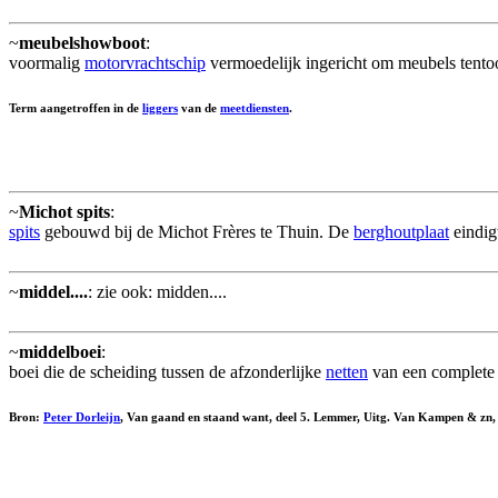
~
meubelshowboot
:
voormalig
motorvrachtschip
vermoedelijk ingericht om meubels tentoon
Term aangetroffen in de
liggers
van de
meetdiensten
.
~
Michot spits
:
spits
gebouwd bij de Michot Frères te Thuin. De
berghoutplaat
eindig
~
middel....
: zie ook: midden....
~
middelboei
:
boei die de scheiding tussen de afzonderlijke
netten
van een complet
Bron:
Peter Dorleijn
, Van gaand en staand want, deel 5. Lemmer, Uitg. Van Kampen & zn,