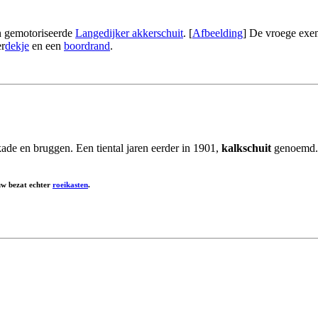
en gemotoriseerde
Langedijker akkerschuit
. [
Afbeelding
] De vroege exem
er
dekje
en een
boordrand
.
ade en bruggen. Een tiental jaren eerder in 1901,
kalkschuit
genoemd.
uw bezat echter
roeikasten
.