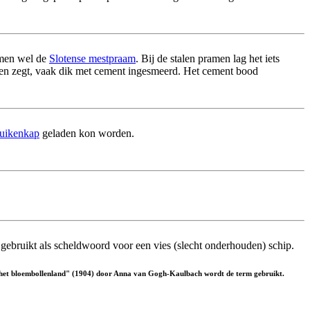
e men wel de
Slotense mestpraam
. Bij de stalen pramen lag het iets
men zegt, vaak dik met cement ingesmeerd. Het cement bood
luikenkap
geladen kon worden.
 gebruikt als scheldwoord voor een vies (slecht onderhouden) schip.
 "In het bloembollenland" (1904) door Anna van Gogh-Kaulbach wordt de term gebruikt.