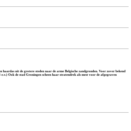
en haardas uit de grotere steden naar de arme Belgische zandgronden. Voor zover bekend
.8 e.v.) Ook de stad Groningen scheen haar stratendrek als mest voor de afgegraven