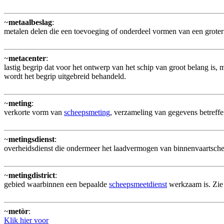
~
metaalbeslag
:
metalen delen die een toevoeging of onderdeel vormen van een groter
~
metacenter
:
lastig begrip dat voor het ontwerp van het schip van groot belang is,
wordt het begrip uitgebreid behandeld.
~
meting
:
verkorte vorm van
scheepsmeting
, verzameling van gegevens betreff
~
metingsdienst
:
overheidsdienst die ondermeer het laadvermogen van binnenvaartschepe
~
metingdistrict
:
gebied waarbinnen een bepaalde
scheepsmeetdienst
werkzaam is. Zie 
~
metòr
:
Klik hier voor