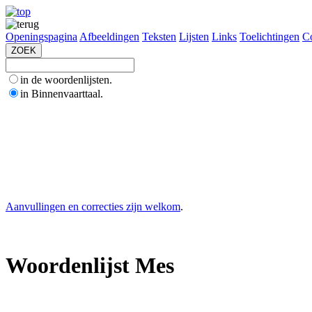
Openingspagina
Afbeeldingen
Teksten
Lijsten
Links
Toelichtingen
Co
in de woordenlijsten.
in Binnenvaarttaal.
Aanvullingen en correcties zijn welkom
.
Woordenlijst Mes