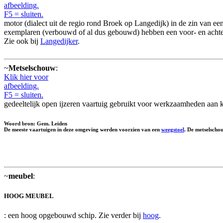
afbeelding.
F5 = sluiten.
motor (dialect uit de regio rond Broek op Langedijk) in de zin van e
exemplaren (verbouwd of al dus gebouwd) hebben een voor- en acht
Zie ook bij
Langedijker
.
~
Metselschouw
:
Klik hier voor
afbeelding.
F5 = sluiten.
gedeeltelijk open ijzeren vaartuig gebruikt voor werkzaamheden aan k
Woord bron: Gem. Leiden
De meeste vaartuigen in deze omgeving werden voorzien van een
weegstoel
. De metselscho
~
meubel
:
HOOG MEUBEL
: een hoog opgebouwd schip. Zie verder bij
hoog
.