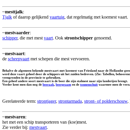
~
mesttjalk
:
Tjalk
of daarop gelijkend
vaartuig
, dat regelmatig met koemest vaart.
~
mestvaarder
:
schipper
, die met mest
vaart
. Ook
strontschipper
genoemd.
~
mestvaart
:
de
scheepvaart
met schepen die mest vervoeren.
Behalve de algemeen bekende mestvaart met koemest van Friesland naar de Hollandse geest
werd deze vaart geheel door de schippers uit het zuiden bedreven. (Zie: Tabellen, behoore
veengronden in de provincie te gebruiken.
Een geheel andere soort mestvaart is de boer die zijn stalmest naar zijn landerijen brengt.
Verder kent men dan nog de
beeraak
,
beerpraam
en de
tonnenschuit
waarmee men de verzame
Gerelateerde term:
strontjager
,
strontarmada
,
stront- of polderschouw
,
~
mestvaren
:
het met een schip transporteren van (koe)mest.
Zie verder bij:
mestvaart
.