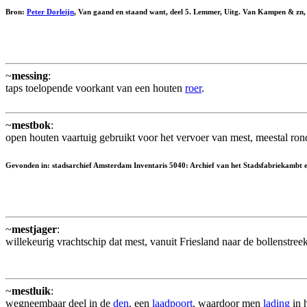
Bron:
Peter Dorleijn
, Van gaand en staand want, deel 5. Lemmer, Uitg. Van Kampen & zn, 
~
messing
:
taps toelopende voorkant van een houten
roer
.
~
mestbok
:
open houten vaartuig gebruikt voor het vervoer van mest, meestal ro
Gevonden in: stadsarchief Amsterdam Inventaris 5040: Archief van het Stadsfabriekambt
~
mestjager
:
willekeurig vrachtschip dat mest, vanuit Friesland naar de bollenstreek
~
mestluik
:
wegneembaar deel in de
den
, een
laadpoort
, waardoor men
lading
in 