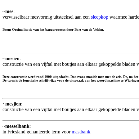
~
mes
:
verwisselbaar mesvormig uitsteeksel aan een
sleepkop
waarmee harde
Bron: Optimalisatie van het baggerproces door Bart van de Velden.
~
mesien
:
constructie van een vijftal met boutjes aan elkaar gekoppelde bladen
Deze constructie werd rond 1900 uitgedacht. Daarvoor maaide men met de zeis. De, na he
De term is de fonetische schrijfwijze voor de uitspraak van het woord machine te Wieringe
~
mesjien
:
constructie van een vijftal met boutjes aan elkaar gekoppelde bladen
~
messelbank
:
in Friesland gehanteerde term voor
mastbank
.