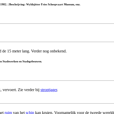
1982. | Beschrijving: Wyldsjitter Fries Scheepvaart Museum, enz.
nd de 15 meter lang. Verder nog onbekend.
 en Stadswerken en Stadsgebouwen.
, vervoert. Zie verder bij
strontjager
.
het
ruim
van het
schip
kan kruien. Voornamelijk voor de tweede wereld