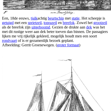
Een, 18de eeuws,
tjalk
achtig
beurtschip
met
statie
. Het scheepje is
getuigd
met een
sprietzeil
,
toprazeil
en
breefok
. Zowel het
grootzeil
als de breefok zijn
uitgeboomd
. Gezien de drukte aan
dek
was het
met dit rustige weer aan dek beter toeven dan binnen. De passagiers
lijken me vrij rijkelijk gekleed, mogelijk houdt men een soort
rondvaart
of is er gezamenlijk bezoek geplant.
Afbeelding: Gerrit Groenewegen. (
groter formaat
)