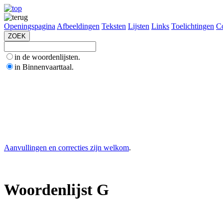
Openingspagina
Afbeeldingen
Teksten
Lijsten
Links
Toelichtingen
Co
in de woordenlijsten.
in Binnenvaarttaal.
Aanvullingen en correcties zijn welkom
.
Woordenlijst G