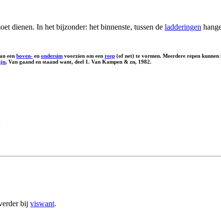
et dienen. In het bijzonder: het binnenste, tussen de
ladderingen
hange
van een
boven-
en
ondersim
voorzien om een
reep
(of net) te vormen. Meerdere repen kunnen
ijn
, Van gaand en staand want, deel 1. Van Kampen & zn, 1982.
.
verder bij
viswant
.