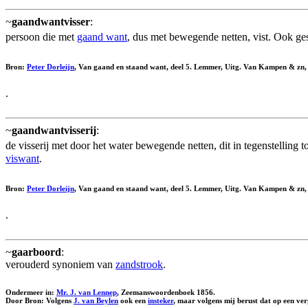
~
gaandwantvisser
:
persoon die met
gaand want
, dus met bewegende netten, vist. Ook ge
Bron:
Peter Dorleijn
, Van gaand en staand want, deel 5. Lemmer, Uitg. Van Kampen & zn
.
~
gaandwantvisserij
:
de visserij met door het water bewegende netten, dit in tegenstelling t
viswant
.
Bron:
Peter Dorleijn
, Van gaand en staand want, deel 5. Lemmer, Uitg. Van Kampen & zn
.
~
gaarboord
:
verouderd synoniem van
zandstrook
.
Ondermeer in:
Mr. J. van Lennep
, Zeemanswoordenboek 1856.
Door Bron: Volgens
J. van Beylen
ook een
insteker
, maar volgens mij berust dat op een ver