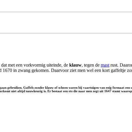
 dat met een vorkvormig uiteinde, de
klauw
, tegen de
mast
rust. Daar
ond 1670 in zwang gekomen. Daarvoor ziet men wel een kort gaffeltje 
aan gebruiken. Gaffels zonder klauw of schoen waren bij vaartuigen van enig formaat een ui
voorkomt niet altijd nauwkeurig is. Er bestaat een ets die naar men zegt uit 1647 stamt waar