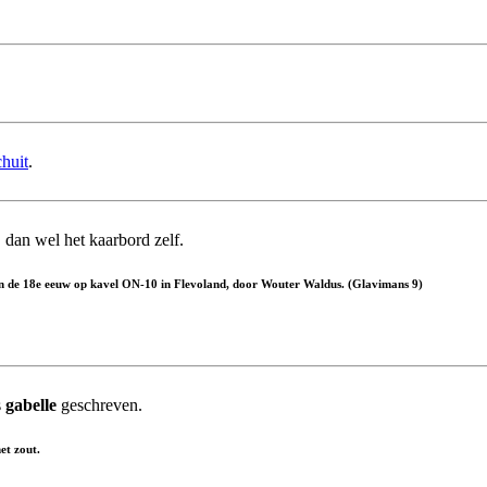
huit
.
dan wel het kaarbord zelf.
 van de 18e eeuw op kavel ON-10 in Flevoland, door Wouter Waldus. (Glavimans 9)
s
gabelle
geschreven.
et zout.