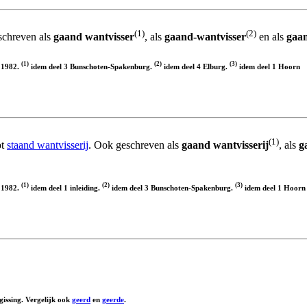
(1)
(2)
schreven als
gaand wantvisser
, als
gaand-wantvisser
en als
gaan
(1)
(2)
(3)
, 1982.
idem deel 3 Bunschoten-Spakenburg.
idem deel 4 Elburg.
idem deel 1 Hoorn
(1)
ot
staand wantvisserij
. Ook geschreven als
gaand wantvisserij
, als
g
(1)
(2)
(3)
, 1982.
idem deel 1 inleiding.
idem deel 3 Bunschoten-Spakenburg.
idem deel 1 Hoorn
gissing. Vergelijk ook
geerd
en
geerde
.