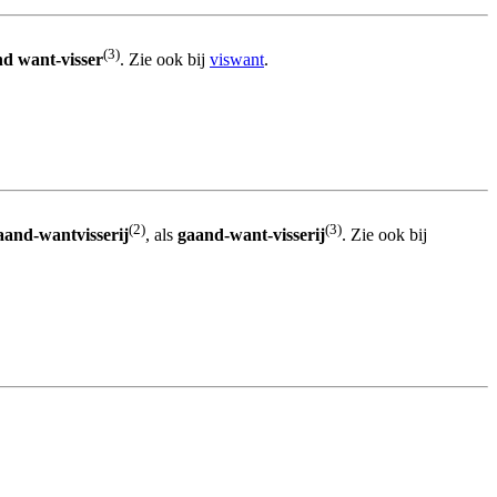
(3)
d want-visser
. Zie ook bij
viswant
.
(2)
(3)
aand-wantvisserij
, als
gaand-want-visserij
. Zie ook bij