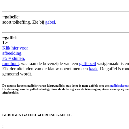
~
gabelle
:
soort tolheffing. Zie bij
gabel
.
~
gaffel
:
1>
:
Klik hier voor
afbeelding.
F5 = sluiten.
rondhout
, waaraan de bovenzijde van een
gaffelzeil
vastgemaakt is en
Elk der uiteinden van de klauw noemt men een
kaak
. De gaffel is r
genoemd wordt.
De meeste houten gaffels waren klauwgaffels, pas later is men gaffels met een
gaffelschoen
g
De datering van de gaffel is lastig, daar de datering van de tekeningen, etsen waarop zij 
afgebeeld is.
GEBOGEN GAFFEL of FRIESE GAFFEL
: