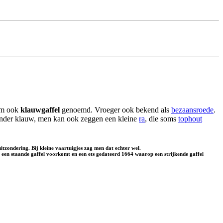
om ook
klauwgaffel
genoemd. Vroeger ook bekend als
bezaansroede
.
zonder klauw, men kan ook zeggen een kleine
ra
, die soms
tophout
tzondering. Bij kleine vaartuigjes zag men dat echter wel.
op een staande gaffel voorkomt en een ets gedateerd 1664 waarop een strijkende gaffel