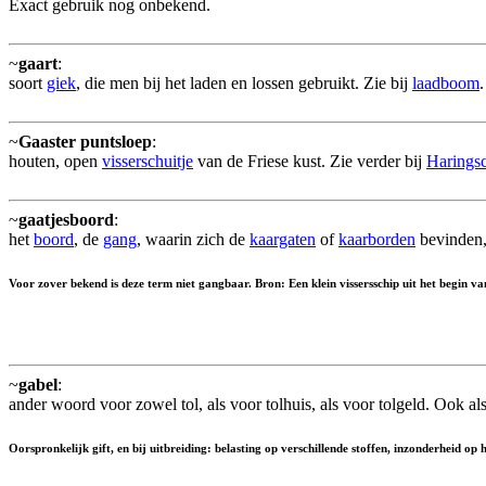
Exact gebruik nog onbekend.
~
gaart
:
soort
giek
, die men bij het laden en lossen gebruikt. Zie bij
laadboom
.
~
Gaaster puntsloep
:
houten, open
visserschuitje
van de Friese kust. Zie verder bij
Haringsc
~
gaatjesboord
:
het
boord
, de
gang
, waarin zich de
kaargaten
of
kaarborden
bevinden, 
Voor zover bekend is deze term niet gangbaar. Bron: Een klein vissersschip uit het begin
~
gabel
:
ander woord voor zowel tol, als voor tolhuis, als voor tolgeld. Ook al
Oorspronkelijk gift, en bij uitbreiding: belasting op verschillende stoffen, inzonderheid op h