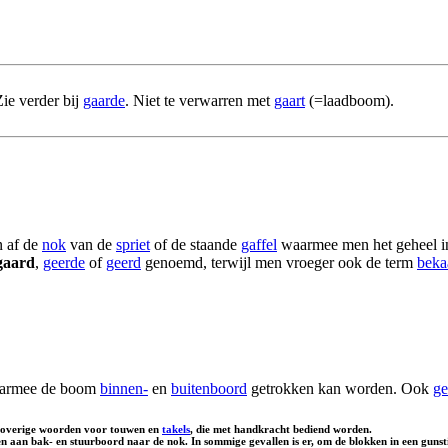
ie verder bij
gaarde
. Niet te verwarren met
gaart
(=laadboom).
n af de
nok
van de
spriet
of de staande
gaffel
waarmee men het geheel in 
gaard
,
geerde
of
geerd
genoemd, terwijl men vroeger ook de term
beka
aarmee de boom
binnen-
en
buitenboord
getrokken kan worden. Ook
ge
 overige woorden voor touwen en
takels
, die met handkracht bediend worden.
an bak- en stuurboord naar de nok. In sommige gevallen is er, om de blokken in een gunstige