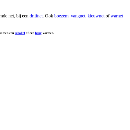
nde net, bij een
drijfnet
. Ook
boezem
,
vangnet
,
kieuwnet
of
warnet
 samen een
schakel
of een
beug
vormen.