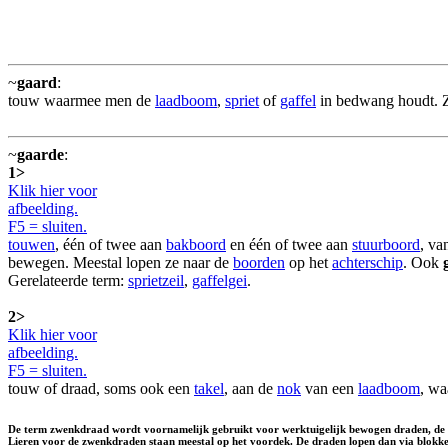
~
gaard
:
touw waarmee men de
laadboom
,
spriet
of
gaffel
in bedwang houdt. Z
~
gaarde
:
1>
Klik hier voor
afbeelding.
F5 = sluiten.
touwen
, één of twee aan
bakboord
en één of twee aan
stuurboord
, va
bewegen. Meestal lopen ze naar de
boorden
op het
achterschip
. Ook
Gerelateerde term:
sprietzeil
,
gaffelgei
.
2>
Klik hier voor
afbeelding.
F5 = sluiten.
touw of draad, soms ook een
takel
, aan de
nok
van een
laadboom
, w
De term zwenkdraad wordt voornamelijk gebruikt voor werktuigelijk bewogen draden, de
Lieren voor de zwenkdraden staan meestal op het voordek. De draden lopen dan via blokken a