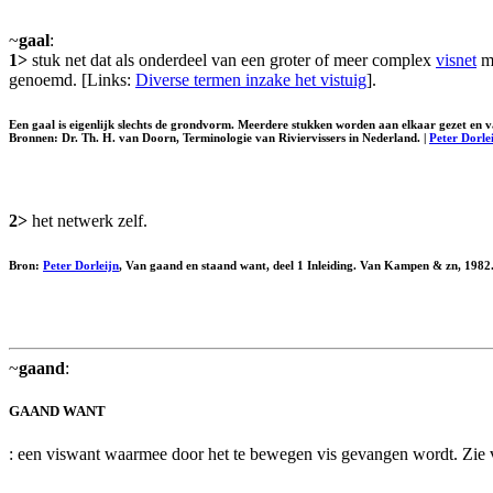
~
gaal
:
1>
stuk net dat als onderdeel van een groter of meer complex
visnet
mo
genoemd. [Links:
Diverse termen inzake het vistuig
].
Een gaal is eigenlijk slechts de grondvorm. Meerdere stukken worden aan elkaar gezet en 
Bronnen: Dr. Th. H. van Doorn, Terminologie van Riviervissers in Nederland. |
Peter Dorle
2>
het netwerk zelf.
Bron:
Peter Dorleijn
, Van gaand en staand want, deel 1 Inleiding. Van Kampen & zn, 1982
~
gaand
:
GAAND WANT
: een viswant waarmee door het te bewegen vis gevangen wordt. Zie 