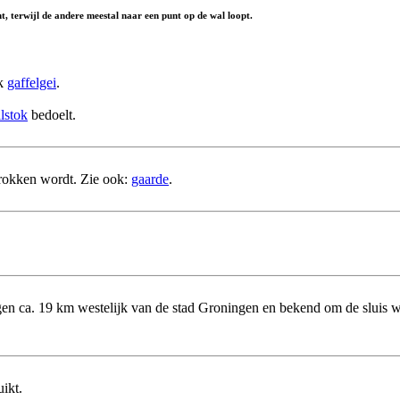
 terwijl de andere meestal naar een punt op de wal loopt.
ok
gaffelgei
.
ilstok
bedoelt.
trokken wordt. Zie ook:
gaarde
.
gen ca. 19 km westelijk van de stad Groningen en bekend om de sluis w
ikt.