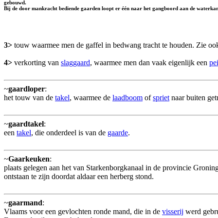
gebouwd.
Bij de door mankracht bediende gaarden loopt er één naar het gangboord aan de waterkant,
3>
touw waarmee men de gaffel in bedwang tracht te houden. Zie o
4>
verkorting van
slaggaard
, waarmee men dan vaak eigenlijk een
pe
~
gaardloper
:
het touw van de
takel
, waarmee de
laadboom
of
spriet
naar buiten ge
~
gaardtakel
:
een
takel
, die onderdeel is van de
gaarde
.
~
Gaarkeuken
:
plaats gelegen aan het van Starkenborgkanaal in de provincie Gronin
ontstaan te zijn doordat aldaar een herberg stond.
~
gaarmand
:
Vlaams voor een gevlochten ronde mand, die in de
visserij
werd gebru