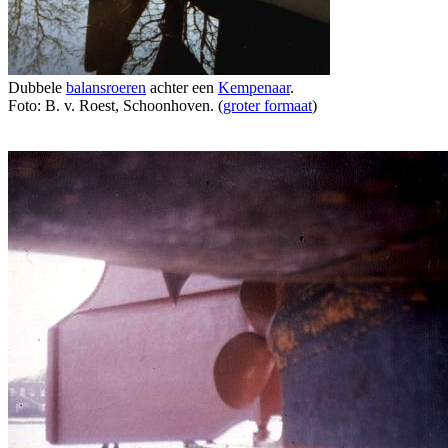
Dubbele
balansroeren
achter een
Kempenaar
.
Foto: B. v. Roest, Schoonhoven. (
groter formaat
)