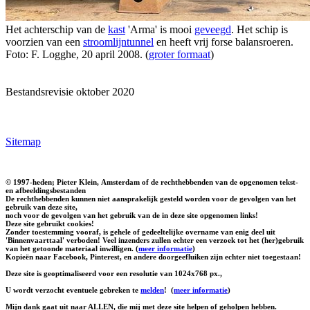
Het achterschip van de
kast
'Arma' is mooi
geveegd
. Het schip is
voorzien van een
stroomlijntunnel
en heeft vrij forse balansroeren.
Foto: F. Logghe, 20 april 2008. (
groter formaat
)
Bestandsrevisie oktober 2020
Sitemap
© 1997-heden; Pieter Klein, Amsterdam of de rechthebbenden van de opgenomen tekst-
en afbeeldingsbestanden
De rechthebbenden kunnen niet aansprakelijk gesteld worden voor de gevolgen van het
gebruik van deze site,
noch voor de gevolgen van het gebruik van de in deze site opgenomen links!
Deze site gebruikt cookies!
Zonder toestemming vooraf, is gehele of gedeeltelijke overname van enig deel uit
'Binnenvaarttaal' verboden! Veel inzenders zullen echter een verzoek tot het (her)gebruik
van het getoonde materiaal inwilligen. (
meer informatie
)
Kopieën naar Facebook, Pinterest, en andere doorgeefluiken zijn echter niet toegestaan!
Deze site is geoptimaliseerd voor een resolutie van 1024x768 px.,
U wordt verzocht eventuele gebreken te
melden
!
(
meer informatie
)
Mijn dank gaat uit naar ALLEN, die mij met deze site helpen of geholpen hebben.