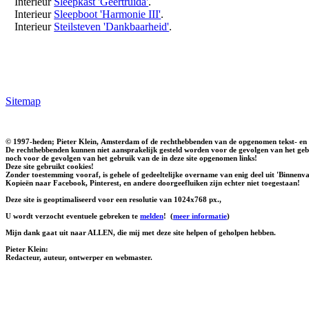
Interieur
Sleepkast 'Geertruida'
.
Interieur
Sleepboot 'Harmonie III'
.
Interieur
Steilsteven 'Dankbaarheid'
.
Sitemap
© 1997-heden; Pieter Klein, Amsterdam of de rechthebbenden van de opgenomen tekst- en 
De rechthebbenden kunnen niet aansprakelijk gesteld worden voor de gevolgen van het gebr
noch voor de gevolgen van het gebruik van de in deze site opgenomen links!
Deze site gebruikt cookies!
Zonder toestemming vooraf, is gehele of gedeeltelijke overname van enig deel uit 'Binnenvaa
Kopieën naar Facebook, Pinterest, en andere doorgeefluiken zijn echter niet toegestaan!
Deze site is geoptimaliseerd voor een resolutie van 1024x768 px.,
U wordt verzocht eventuele gebreken te
melden
!
(
meer informatie
)
Mijn dank gaat uit naar ALLEN, die mij met deze site helpen of geholpen hebben.
Pieter Klein:
Redacteur, auteur, ontwerper en webmaster.