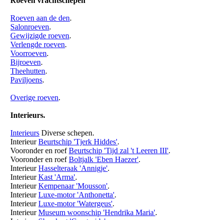
Roeven vrachtschepen
Roeven aan de den
.
Salonroeven
.
Gewijzigde roeven
.
Verlengde roeven
.
Voorroeven
.
Bijroeven
.
Theehutten
.
Paviljoens
.
Overige roeven
.
Interieurs.
Interieurs
Diverse schepen.
Interieur
Beurtschip 'Tjerk Hiddes'
.
Vooronder en roef
Beurtschip 'Tijd zal 't Leeren III'
.
Vooronder en roef
Boltjalk 'Eben Haezer'
.
Interieur
Hasselteraak 'Annigje'
.
Interieur
Kast 'Arma'
.
Interieur
Kempenaar 'Mousson'
.
Interieur
Luxe-motor 'Anthonetta'
.
Interieur
Luxe-motor 'Watergeus'
.
Interieur
Museum woonschip 'Hendrika Maria'
.