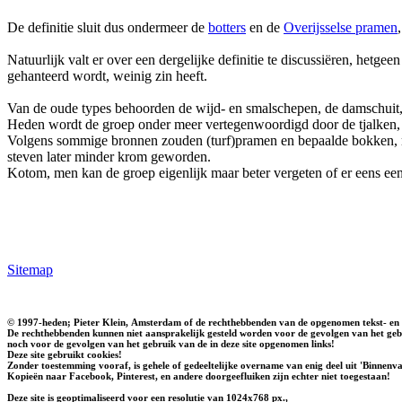
De definitie sluit dus ondermeer de
botters
en de
Overijsselse pramen
Natuurlijk valt er over een dergelijke definitie te discussiëren, het
gehanteerd wordt, weinig zin heeft.
Van de oude types behoorden de wijd- en smalschepen, de damschuit, d
Heden wordt de groep onder meer vertegenwoordigd door de tjalken, s
Volgens sommige bronnen zouden (turf)pramen en bepaalde bokken, m
steven later minder krom geworden.
Kotom, men kan de groep eigenlijk maar beter vergeten of er eens e
Sitemap
© 1997-heden; Pieter Klein, Amsterdam of de rechthebbenden van de opgenomen tekst- en 
De rechthebbenden kunnen niet aansprakelijk gesteld worden voor de gevolgen van het gebr
noch voor de gevolgen van het gebruik van de in deze site opgenomen links!
Deze site gebruikt cookies!
Zonder toestemming vooraf, is gehele of gedeeltelijke overname van enig deel uit 'Binnenvaa
Kopieën naar Facebook, Pinterest, en andere doorgeefluiken zijn echter niet toegestaan!
Deze site is geoptimaliseerd voor een resolutie van 1024x768 px.,