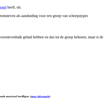
iegel
heeft, uit.
rm kromsteven als aanduiding voor een groep van scheepstypes
orstevenbalk gehad hebben en dus tot de groep behoren, maar is de
onde materiaal inwilligen. (
meer informatie
)