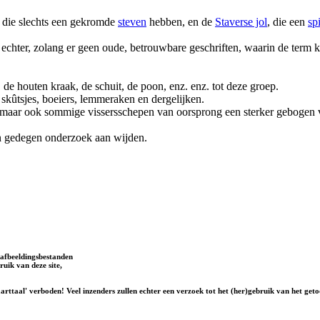
, die slechts een gekromde
steven
hebben, en de
Staverse jol
, die een
sp
geen echter, zolang er geen oude, betrouwbare geschriften, waarin de te
e houten kraak, de schuit, de poon, enz. enz. tot deze groep.
kûtsjes, boeiers, lemmeraken en dergelijken.
aar ook sommige vissersschepen van oorsprong een sterker gebogen vo
en gedegen onderzoek aan wijden.
afbeeldingsbestanden
uik van deze site,
rttaal' verboden! Veel inzenders zullen echter een verzoek tot het (her)gebruik van het geto