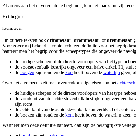
Alvorens aan het navolgende te beginnen, kan het raadzaam zijn eers
Het begrip
kromsteven
, in oudere teksten ook
drimmelaar
,
drommelaar
, of
dremmelaar
g
Voor zover mij bekend is er niet echt een definitie voor het begrip 
hanteert men het begrip voor die scheepstypes die ongeveer de navo
de huidige schepen of de directe voorlopers van het type hebbe
de voorstevenbalk bestrijkt ongeveer een halve cirkel. Hij slui
de
boegen
zijn rond en de
kop
heeft boven de
waterlijn
geen, of
Over het algemeen stelt men overeenkomstige eisen aan het
achtersch
de huidige schepen of de directe voorlopers van het type hebbe
de voorkant van de achterstevenbalk bestrijkt ongeveer een halv
zijn recht .
de achterkant van de achterstevenbalk kan vertikaal of achterov
de boegen zijn rond en de
kont
heeft boven de waterlijn geen, o
Wanneer men deze definitie hanteert, dan zijn de belangrijkste verteg
het
wijd-
en het
smalschip
.