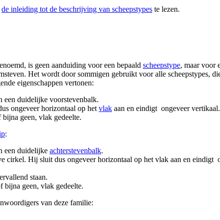
t
de inleiding tot de beschrijving van scheepstypes
te lezen.
enoemd, is geen aanduiding voor een bepaald
scheepstype
, maar voor 
kromsteven. Het wordt door sommigen gebruikt voor alle scheepstypes, d
lgende eigenschappen vertonen:
n een duidelijke voorstevenbalk.
t dus ongeveer horizontaal op het
vlak
aan en eindigt ongeveer vertikaal.
 bijna geen, vlak gedeelte.
ip
:
n een duidelijke
achterstevenbalk
.
e cirkel. Hij sluit dus ongeveer horizontaal op het vlak aan en eindigt
ervallend staan.
f bijna geen, vlak gedeelte.
enwoordigers van deze familie: