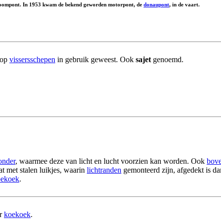
en stoompont. In 1953 kwam de bekend geworden motorpont, de
donaupont
, in de vaart.
 op
vissersschepen
in gebruik geweest. Ook
sajet
genoemd.
onder
, waarmee deze van licht en lucht voorzien kan worden. Ook
bove
at met stalen luikjes, waarin
lichtranden
gemonteerd zijn, afgedekt is da
oekoek
.
or
koekoek
.