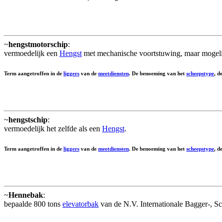
~
hengstmotorschip
:
vermoedelijk een
Hengst
met mechanische voortstuwing, maar mogel
Term aangetroffen in de
liggers
van de
meetdiensten
. De benoeming van het
scheepstype
, d
~
hengstschip
:
vermoedelijk het zelfde als een
Hengst
.
Term aangetroffen in de
liggers
van de
meetdiensten
. De benoeming van het
scheepstype
, d
~
Hennebak
:
bepaalde 800 tons
elevatorbak
van de N.V. Internationale Bagger-, S