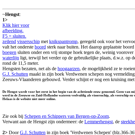
~
Hengst
:
1>
Klik hier voor
afbeelding.
F5 = sluiten.
zeilend
vissersschip
met
knikspantromp
, geregeld ook voor het vervo
valt het onderste
boord
sterk naar buiten. Het daarop geplaatste boord 
boegen
sluiten onder een vrij stompe hoek tegen de, weinig voorover
waterlijn
ligt, terwijl het verder op de gebruikelijke plaats, d.w.z. o
rond de 11,5 meter.
Hengsten bezaten, net als de
hoogaarzen
, de mogelijkheid ze te roeie
G.J. Schutten
maakt in zijn boek Verdwenen schepen nog vermeldin
Zeeuws-Vlaanderen gebouwd. Verder schijnt er nog een kruising met
De Hengst wordt voor het eerst in het begin van de achttiende eeuw genoemd. Geen van mi
werd in de Zeeuwse en Zuid-Hollandse wateren veelvuldig als vissersschip, als veerschip en 
Helaas is de website niet meer online.
Zie ook bij
Schepen en Schippers van Bergen-op-Zoom
.
Verwant aan de Hengst zijn ondermeer: de
Lemmerhengst
, de
steekhe
2>
Door
G.J. Schutten
in zijn boek 'Verdwenen Schepen' (blz.366-3