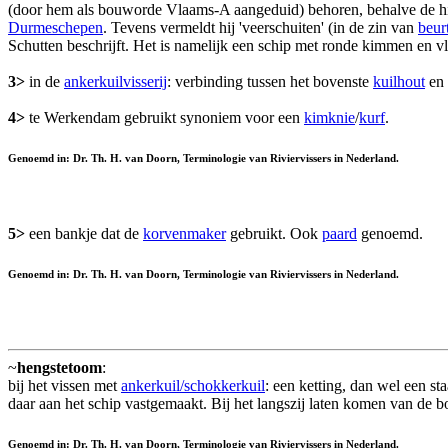
(door hem als bouworde Vlaams-A aangeduid) behoren, behalve de h
Durmeschepen
. Tevens vermeldt hij 'veerschuiten' (in de zin van
beur
Schutten beschrijft. Het is namelijk een schip met ronde kimmen en vl
3>
in de
ankerkuilvisserij
: verbinding tussen het bovenste
kuilhout
en 
4>
te Werkendam gebruikt synoniem voor een
kimknie
/
kurf
.
Genoemd in: Dr. Th. H. van Doorn, Terminologie van Riviervissers in Nederland.
5>
een bankje dat de
korvenmaker
gebruikt. Ook
paard
genoemd.
Genoemd in: Dr. Th. H. van Doorn, Terminologie van Riviervissers in Nederland.
~
hengstetoom
:
bij het vissen met
ankerkuil/schokkerkuil
: een ketting, dan wel een st
daar aan het schip vastgemaakt. Bij het langszij laten komen van de 
Genoemd in: Dr. Th. H. van Doorn, Terminologie van Riviervissers in Nederland.