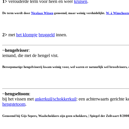
1>
verouderde term voor heen en weer
kruisen
.
De term wordt door
Nicolaas Witsen
genoemd, maar weinig verduidelijkt.
W. à Winschoot
2>
met
het klompje
bruggeld
innen.
~
hengelvisser
:
iemand, die met de hengel vist.
Beroepsmatige hengelvisserij kwam weinig voor, wel waren er natuurlijk wel broodvissers, di
~
hengseltoom
:
bij het vissen met
ankerkuil/schokkerkuil
: een achterwaarts gerichte 
hengstetoom
.
Genoemd bij Gijs Sepers, Waalschokkers zijn geen schokkers, | Spiegel der Zeilvaart 8/2000