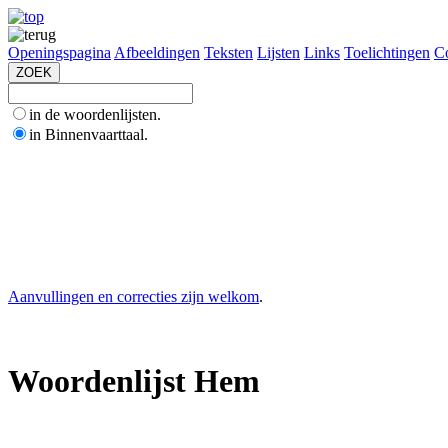
Openingspagina
Afbeeldingen
Teksten
Lijsten
Links
Toelichtingen
Co
in de woordenlijsten.
in Binnenvaarttaal.
Aanvullingen en correcties zijn welkom
.
Woordenlijst Hem