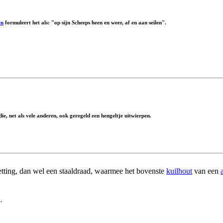
en
formuleert het als: "op sijn Scheeps heen en weer, af en aan seilen".
e, net als vele anderen, ook geregeld een hengeltje uitwierpen.
ketting, dan wel een staaldraad, waarmee het bovenste
kuilhout
van een
.