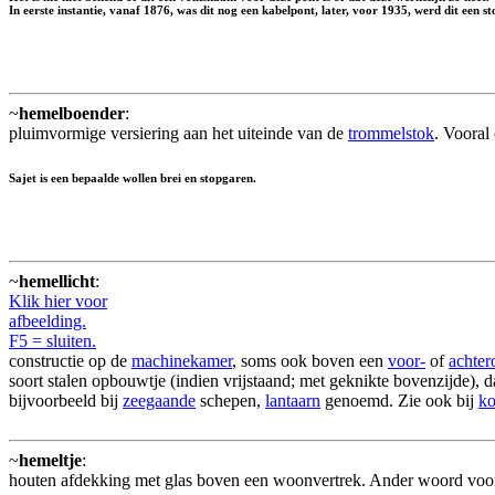
In eerste instantie, vanaf 1876, was dit nog een kabelpont, later, voor 1935, werd dit e
~
hemelboender
:
pluimvormige versiering aan het uiteinde van de
trommelstok
. Vooral
Sajet is een bepaalde wollen brei en stopgaren.
~
hemellicht
:
Klik hier voor
afbeelding.
F5 = sluiten.
constructie op de
machinekamer
, soms ook boven een
voor-
of
achter
soort stalen opbouwtje (indien vrijstaand; met geknikte bovenzijde), d
bijvoorbeeld bij
zeegaande
schepen,
lantaarn
genoemd. Zie ook bij
k
~
hemeltje
:
houten afdekking met glas boven een woonvertrek. Ander woord vo