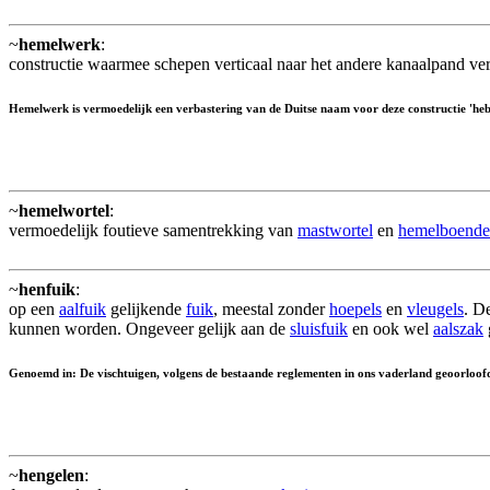
~
hemelwerk
:
constructie waarmee schepen verticaal naar het andere kanaalpand verp
Hemelwerk is vermoedelijk een verbastering van de Duitse naam voor deze constructie 'he
~
hemelwortel
:
vermoedelijk foutieve samentrekking van
mastwortel
en
hemelboende
~
henfuik
:
op een
aalfuik
gelijkende
fuik
, meestal zonder
hoepels
en
vleugels
. D
kunnen worden. Ongeveer gelijk aan de
sluisfuik
en ook wel
aalszak
Genoemd in: De vischtuigen, volgens de bestaande reglementen in ons vaderland geoorloofd
~
hengelen
: