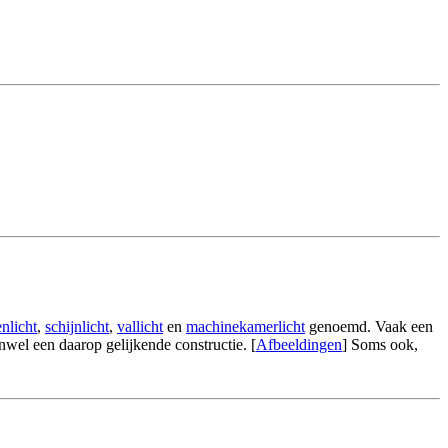
nlicht
,
schijnlicht
,
vallicht
en
machinekamerlicht
genoemd. Vaak een
nwel een daarop gelijkende constructie. [
Afbeeldingen
] Soms ook,