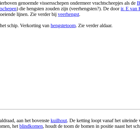
ierboven genoemde vissersschepen ondermeer vrachtscheepjes als de
B
tschepen
) die hengsten zouden zijn (veerhengsten?). De door
ir. E van
oeiende lijnen. Zie verder bij
veerhengst
.
het schip. Verkorting van
hengstetoom
. Zie verder aldaar.
aaldraad, aan het bovenste
kuilhout
. De ketting loopt vanaf het uiteinde 
bomen, het
blindkomen
, houdt de toom de bomen in positie naast het sc