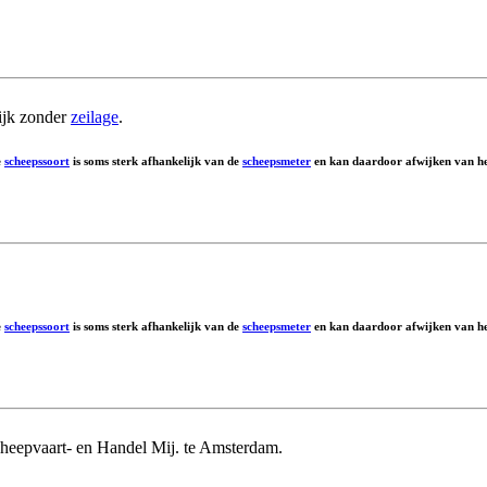
ijk zonder
zeilage
.
e
scheepssoort
is soms sterk afhankelijk van de
scheepsmeter
en kan daardoor afwijken van het
e
scheepssoort
is soms sterk afhankelijk van de
scheepsmeter
en kan daardoor afwijken van het
cheepvaart- en Handel Mij. te Amsterdam.