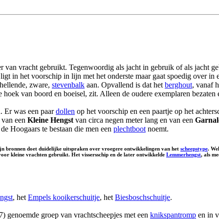
er van vracht gebruikt. Tegenwoordig als jacht in gebruik of als jacht 
ligt in het voorschip in lijn met het onderste maar gaat spoedig over in
 hellende, zware,
stevenbalk
aan. Opvallend is dat het
berghout
, vanaf 
p de hoek van boord en boeisel, zit. Alleen de oudere exemplaren bezaten
n. Er was een paar
dollen
op het voorschip en een paartje op het achters
g van een
Kleine Hengst
van circa negen meter lang en van een
Garnal
 de Hoogaars te bestaan die men een
plechtboot
noemt.
jn bronnen doet duidelijke uitspraken over vroegere ontwikkelingen van het
scheepstype
. We
voor kleine vrachten gebruikt. Het vissersschip en de later ontwikkelde
Lemmerhengst
, als m
ngst
, het
Empels kooikerschuitje
, het
Biesboschschuitje
.
67) genoemde groep van vrachtscheepjes met een
knikspantromp
en in 