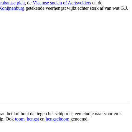
rabantse pleit
, de
Vlaamse sneien of Aertsvelders
en de
 Konijnenburg
getekende veerhengst wijkt echter sterk af van wat G.J.
van het kuilhout dat tegen het schip rust, een eindje naar voor en is
hip. Ook
toom
,
hengst
en
hengseltoom
genoemd.