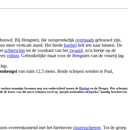
gebouwd. Bij Hengsten, die oorspronkelijk
overnaads
gebouwd zijn,
 een meer verticale stand. Het brede
boeisel
helt iets naar binnen. De
het
achterschip
tot de voorkant van het
zwaard
, zo'n beetje op de
 een
visbun
. Gebruikelijke maat voor de Hengsten van de visserij lag
chip.
enhengst
van ruim 12,5 meter. Beide schepen werden te Paal,
l maken sommige bronnen nog een onderscheid tussen de
Heijnst
en de Hengst. Het scheepje
ede de bouw van dit soort schepen werd op 'people.zeelandnet.nl/jepeka/' kundig beschreven.
vorm overeenkomend met het hierboven
vissersscheepje
. Tot de groep