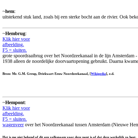
~
hem
:
uitstekend stuk land, zoals bij een sterke bocht aan de rivier. Ook bek
~
Hembrug
:
Klik hier voor
afbeelding.
F5 = sluiten.
grote spoordraaibrug over het Noordzeekanaal in de lijn Amsterdam
1938 alleen de noordelijke doorvaartopening gebruikt. Daarna kwamen
Bron: Mr. G.M. Greup, Driekwart Eeuw Noordzeekanaal, [
Wikipedia
], e.d.
~
Hempont
:
Klik hier voor
afbeelding.
F5 = sluiten.
wagenveer
over het Noordzeekanaal tussen Amsterdam (Nieuwe He
Het is me niet bekend of dit een volksnaam voor deze pont is of dat deze werkelijk zo heet.