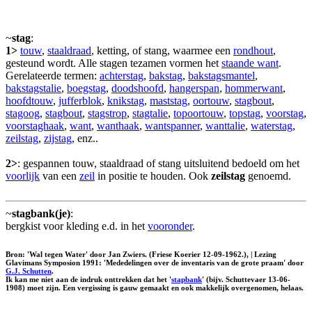
~
stag
:
1>
touw
,
staaldraad
, ketting, of stang, waarmee een
rondhout
,
gesteund wordt. Alle stagen tezamen vormen het
staande want
.
Gerelateerde termen:
achterstag
,
bakstag
,
bakstagsmantel
,
bakstagstalie
,
boegstag
,
doodshoofd
,
hangerspan
,
hommerwant
,
hoofdtouw
,
jufferblok
,
knikstag
,
maststag
,
oortouw
,
stagbout
,
stagoog
,
stagbout
,
stagstrop
,
stagtalie
,
topoortouw
,
topstag
,
voorstag
,
voorstaghaak
,
want
,
wanthaak
,
wantspanner
,
wanttalie
,
waterstag
,
zeilstag
,
zijstag
, enz..
2>
: gespannen touw, staaldraad of stang uitsluitend bedoeld om het
voorlijk
van een
zeil
in positie te houden. Ook
zeilstag
genoemd.
~
stagbank(je)
:
bergkist voor kleding e.d. in het
vooronder
.
Bron: 'Wal tegen Water' door Jan Zwiers. (Friese Koerier 12-09-1962.), | Lezing
Glavimans Symposion 1991: 'Mededelingen over de inventaris van de grote praam' door
G.J. Schutten
.
Ik kan me niet aan de indruk onttrekken dat het '
stapbank
' (bijv. Schuttevaer 13-06-
1908) moet zijn. Een vergissing is gauw gemaakt en ook makkelijk overgenomen, helaas.