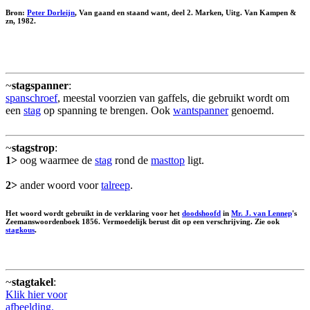
Bron:
Peter Dorleijn
, Van gaand en staand want, deel 2. Marken, Uitg. Van Kampen &
zn, 1982.
~
stagspanner
:
spanschroef
, meestal voorzien van gaffels, die gebruikt wordt om
een
stag
op spanning te brengen. Ook
wantspanner
genoemd.
~
stagstrop
:
1>
oog waarmee de
stag
rond de
masttop
ligt.
2>
ander woord voor
talreep
.
Het woord wordt gebruikt in de verklaring voor het
doodshoofd
in
Mr. J. van Lennep
's
Zeemanswoordenboek 1856. Vermoedelijk berust dit op een verschrijving. Zie ook
stagkous
.
~
stagtakel
:
Klik hier voor
afbeelding.