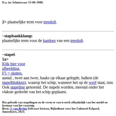
O.a. in: Schuttevaer 13-06-1908.
2>
plaatselijke term voor
treedoft
.
~
stapbankklamp
:
plaatselijke term voor de
kardoes
van een
treedoft
.
~
stapel
:
1a>
Klik hier voor
afbeelding.
F5 = sluiten.
aantal , twee aan twee, haaks op elkaar gelegde, balken (de
stapelblokken
), waarop het schip, wanneer het op de
werf
staat, rust.
Ook
stapeling
genoemd. De stapels worden, meestal onder het
vlakste gedeelte van het schip geplaatst.
Het gebruik van stapelingen en de vorm er van is sterk afhankelijk van het model en
formaat van het vaartuig.
Bron:
J. van Beylen
Zeilvaart lexicon, Rijksdienst voor het Cultureel Erfgoed,
Amersfoort, 2023.