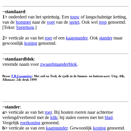
~
standaard
:
1>
onderdeel van het spriettuig. Een
touw
of langschalmige ketting,
van de
hommer
naar de
voet
van de
spriet
. Ook wel
reep
genoemd.
[Tekst:
Spriettuig
.]
2>
verticale as van het
roer
of een
kaapstander
. Ook
stander
maar
gewoonlijk
koning
genoemd.
~
standaardblok
:
vreemde naam voor
zwaardstaanderblok
.
Bron:
F.R.Loomeijer
: Met zeil en Treil, de tjalk in de binnen- en buitenvaart. Uitg. Alk,
Alkmaar. 2de druk 1999
~
stander
:
a>
verticale as van het
roer
. Bij houten roeren naar achtertoe
verlengd/verbreed met de
klik
; bij stalen roeren met het
blad
.
Vergelijk
roerkoning
genoemd.
b>
verticale as van een
kaapstander
. Gewoonlijk
koning
genoemd.