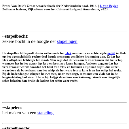
Bron: Van Dale's Groot woordenboek der Nederlandsche taal. 1914. |
J. van Beylen
Zeilvaart lexicon, Rijksdienst voor het Cultureel Erfgoed, Amersfoort, 2023.
~
stapelbocht
:
zekere bocht in de hoogte der
stapelingen
.
De stapelbocht bepaalt dus in welke mate het
vlak
aan voor- en achterzijde
getild
is. Ook
op het ogenschijnlijk rechte deel houdt men soms een lichte kromming aan. Zodat het
vlak altijd een lichtelijk hol staat. Men zegt dat dit was om te voorkomen dat het schip
wanneer het in het water ligt kop en kont zou laten hangen. Anderen zeggen dat het
veroorzaakt wordt doordat het hout van vlak en kimmen altijd nat blijft, dus uitzet,
waardoor de bovenkant van het schip als het ware iets te kort is en het schip hol trekt.
Bij de hedendaagse schepen bouwt men, naar men zegt, soms met een vlak dat in de
lengterichting bol staat. Het schip krijgt daardoor een katterug. Wordt een dergelijk
schip beladen dan drukt de lading het schip weer recht.
~
stapelen
:
het maken van een
stapeling
.
~
stapelhoogte
: