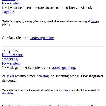
F5 = sluiten.
takel waarmee men de voorstag op spanning brengt. Zie ook
stagtalie
.
Nadat de stag op spanning gebracht is, wordt deze meestal met een ketting of
sluiting
geborgd.
Gerelateerde term:
voorstagnaaiing
.
~
stagtalie
:
Klik hier voor
afbeelding.
F5 = sluiten.
1>
vaak gebruikt synoniem voor
voorstagnaaiing
.
2>
takel
waarmee men een
stag
, op spanning brengt. Ook
stagtakel
genoemd.
Meestal bedoelt men met stagtalie de takel van de
voorstag
, deze dient tevens vaak als
strijktalie
.