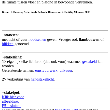
de ruimte tussen vloer en plafond in bewoonde vertrekken.
Bron: H. Dessens, Nederlands Zeilende Binnenvaart. De Alk, Alkmaar 2007
~
stakelen
:
met licht of vuur
noodseinen
geven. Vroeger ook
flambouwen
of
blikken
genoemd.
~
stakellicht
:
1>
eigenlijk elke lichtbron (dus ook vuur) waarmee
gestakeld
kan
worden.
Gerelateerde termen:
ernstvuurwerk
,
blikvuur
.
2>
verkorting van
handstakellicht
.
~
stakelpot
:
Klik hier voor
afbeelding.
F5 = sluiten.