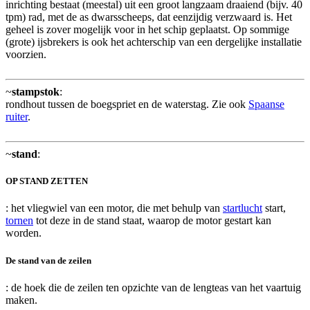
inrichting bestaat (meestal) uit een groot langzaam draaiend (bijv. 40
tpm) rad, met de as dwarsscheeps, dat eenzijdig verzwaard is. Het
geheel is zover mogelijk voor in het schip geplaatst. Op sommige
(grote) ijsbrekers is ook het achterschip van een dergelijke installatie
voorzien.
~
stampstok
:
rondhout tussen de boegspriet en de waterstag. Zie ook
Spaanse
ruiter
.
~
stand
:
OP STAND ZETTEN
: het vliegwiel van een motor, die met behulp van
startlucht
start,
tornen
tot deze in de stand staat, waarop de motor gestart kan
worden.
De stand van de zeilen
: de hoek die de zeilen ten opzichte van de lengteas van het vaartuig
maken.