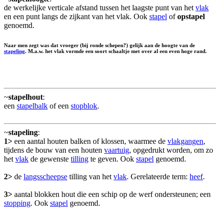
de werkelijke verticale afstand tussen het laagste punt van het
vlak
en een punt langs de zijkant van het vlak. Ook
stapel
of
opstapel
genoemd.
Naar men zegt was dat vroeger (bij ronde schepen?) gelijk aan de hoogte van de
stapeling
. M.a.w. het vlak vormde een soort schaaltje met over al een even hoge rand.
~
stapelhout
:
een
stapelbalk
of een
stopblok
.
~
stapeling
:
1>
een aantal houten balken of klossen, waarmee de
vlakgangen
,
tijdens de bouw van een houten
vaartuig
, opgedrukt worden, om zo
het
vlak
de gewenste
tilling
te geven. Ook
stapel
genoemd.
2>
de
langsscheepse
tilling van het
vlak
. Gerelateerde term:
heef
.
3>
aantal blokken hout die een schip op de werf ondersteunen; een
stopping
. Ook
stapel
genoemd.