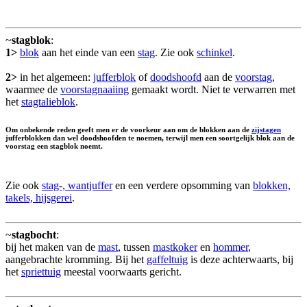
~
stagblok
:
1>
blok
aan het einde van een
stag
. Zie ook
schinkel
.
2>
in het algemeen:
jufferblok
of
doodshoofd
aan de
voorstag
,
waarmee de
voorstagnaaiing
gemaakt wordt. Niet te verwarren met
het
stagtalieblok
.
Om onbekende reden geeft men er de voorkeur aan om de blokken aan de
zijstagen
jufferblokken dan wel doodshoofden te noemen, terwijl men een soortgelijk blok aan de
voorstag een stagblok noemt.
Zie ook
stag-, wantjuffer
en een verdere opsomming van
blokken,
takels, hijsgerei
.
~
stagbocht
:
bij het maken van de
mast
, tussen
mastkoker
en
hommer
,
aangebrachte kromming. Bij het
gaffeltuig
is deze achterwaarts, bij
het
spriettuig
meestal voorwaarts gericht.