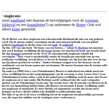
~
stagkrans
:
soort
mastband
met daaraan de bevestigingen voor de
voorstag
,
fokkeval
en een
kraanlijntje
(?) op ondermeer de
Botter
. Ook wel
alleen
krans
genoemd.
Op de Botter was deze stagkrans een scharnierende klemband die met een wig gesloten
werd. Op de meeste andere vaartuigen maakt men meestal gebruik van een geheel
gesloten
mastband
en slechts soms van een
muil
- of
trekband
.
Op blz. 120 van zijn boek "De bouw van een botter...." tekent
P. Dorleijn
een masttop
met een 8-hoekige verdikking die hij
krans
noemt, iets daarboven komt een tweede band
die dan
hommer
genoemd wordt. Over de scharnierende stagkrans schrijft hij
vervolgens: "Deze vorm is noodzakelijk omdat de (stag)krans enerzijds rust op een
achtkante verdikking, terwijl direct er boven de hommer zit; hij kan dus niet over de top
op zijn plaats geschoven worden." Andere bronnen zwijgen over het bestaan van de
combinatie van een krans samen met een hommer. De meeste bronnen zien de termen zelfs
als synoniemen.
Op oude (ca.1900) foto's van (Volendammer) Botters is inderdaad een enkele maal een
extra verdikking boven het aangrijpingspunt van de voorstag te zien. Latere foto's (van
Volendammers) tonen echter vaak in het geheel geen verdikking rond de mast; niet boven
de stagkrans en er niet onder. Bij Dorleijn wordt verklaard dat dit vaak vermaakte
masten van de Volendammer kwak zijn. Op recente foto's die ik ontving van Botters in de
haven van Spakenburg hebben bijna alle Botters een normale 8-kante verdikking onder
een stagkrans of mastband. Er moet hierbij wel opgemerkt worden dat krans en/of
hommer op foto's slechts zelden echt duidelijk te onderscheiden zijn.
Het lijkt er op als of de extra verdikking boven de stagkrans een plaatselijke gewoonte
was, die tegen het midden van de twintigste eeuw verdwenen is.