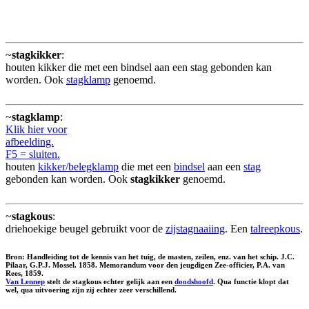
~
stagkikker
:
houten kikker die met een bindsel aan een stag gebonden kan
worden. Ook
stagklamp
genoemd.
~
stagklamp
:
Klik hier voor
afbeelding.
F5 = sluiten.
houten
kikker/belegklamp
die met een
bindsel
aan een
stag
gebonden kan worden. Ook
stagkikker
genoemd.
~
stagkous
:
driehoekige beugel gebruikt voor de
zijstagnaaiing
. Een
talreepkous
.
Bron: Handleiding tot de kennis van het tuig, de masten, zeilen, enz. van het schip. J.C.
Pilaar, G.P.J. Mossel. 1858. Memorandum voor den jeugdigen Zee-officier, P.A. van
Rees, 1859.
Van Lennep
stelt de stagkous echter gelijk aan een
doodshoofd
. Qua functie klopt dat
wel, qua uitvoering zijn zij echter zeer verschillend.