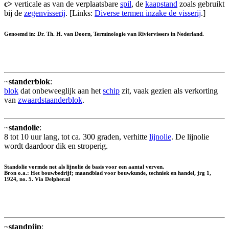
c>
verticale as van de verplaatsbare
spil
, de
kaapstand
zoals gebruikt
bij de
zegenvisserij
. [Links:
Diverse termen inzake de visserij
.]
Genoemd in: Dr. Th. H. van Doorn, Terminologie van Riviervissers in Nederland.
~
standerblok
:
blok
dat onbeweeglijk aan het
schip
zit, vaak gezien als verkorting
van
zwaardstaanderblok
.
~
standolie
:
8 tot 10 uur lang, tot ca. 300 graden, verhitte
lijnolie
. De lijnolie
wordt daardoor dik en stroperig.
Standolie vormde net als lijnolie de basis voor een aantal verven.
Bron o.a.: Het bouwbedrijf; maandblad voor bouwkunde, techniek en handel, jrg 1,
1924, no. 5. Via Delpher.nl
~
standpijp
: