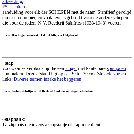
afbeelding.
F5 = sluiten.
aanduiding voor elk der SCHEPEN met de naam 'Stanfries' gevolgd
door een nummer, en vaak tevens gebruikt voor de andere schepen
die voor de rederij N.V. Reederij Stânfries (1933-1948) voeren.
Bron: Harlinger courant 10-09-1946, via Delpher.nl
~
stap
:
voorwaartse verplaatsing die een
zuiger
met kantelbare
spudpalen
kan maken. Deze afstand ligt op ca. 30 tot 70 cm. Zie ook
slag
en
links:
Diverse termen inzake het baggeren
.
Bron: bodemrichtlijn.nl/Bibliotheek/bodemsaneringstechnieken .
~
stapbank
:
1>
zitplaats die tevens als opstapje of traptrede dient.