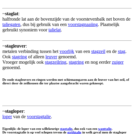
~
staglat
:
halfronde lat aan de bovenzijde van de voorstevenbalk net boven de
taliegaten
, dus bij gebruik van een
voorstagnaaiing
. Plaatselijk
gebruikt synoniem voor
talielat
.
~
stagleuver
:
metalen verbinding tussen het
voorlijk
van een
stagzeil
en de
stag
.
Ook
stagring
of alleen
leuver
genoemd.
Vroeger mogelijk ook
stagzeilring
,
stagring
en nog eerder
zuiger
genoemd.
De oude stagleuvers en ringen werden met schiemansgaren aan de leuver van het zeil, of
direct door de zeilkousen die ter plaatse aangebracht waren geknoopt.
~
stagloper
:
loper
van de
voorstagtalie
.
Eigenlijk: de loper van een willekeurige
stagtalie
, dus ook van een
wanttalie
.
De voorstagtalie is op veel schepen tevens de
strijktalie
in welk geval men de stagloper