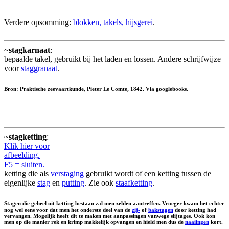
Verdere opsomming:
blokken, takels, hijsgerei
.
~
stagkarnaat
:
bepaalde takel, gebruikt bij het laden en lossen. Andere schrijfwijze
voor
staggranaat
.
Bron: Praktische zeevaartkunde, Pieter Le Comte, 1842. Via googlebooks.
~
stagketting
:
Klik hier voor
afbeelding.
F5 = sluiten.
ketting die als
verstaging
gebruikt wordt of een ketting tussen de
eigenlijke
stag
en
putting
. Zie ook
staafketting
.
Stagen die geheel uit ketting bestaan zal men zelden aantreffen. Vroeger kwam het echter
nog wel eens voor dat men het onderste deel van de
zij-
of
bakstagen
door ketting had
vervangen. Mogelijk heeft dit te maken met aanpassingen vanwege slijtages. Ook kon
men op die manier rek en krimp makkelijk opvangen en hield men dus de
naaiingen
kort.