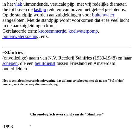
in het
vlak
uitmondende, verticale pijp, met vrij redelijke diameter,
die tot boven de
lastlijn
reikt en van boven niet geheel gesloten is.
Op de standpijp worden aanzuigleidingen voor
buitenwater
aangesloten. Met de standpijp wordt voorkomen dat er te veel lucht
in de aanzuigleidingen komt.
Gerelateerde term:
kroosemmertje
,
koelwaterpomp
,
buitenwaterkoeling
, enz.
~
Stânfries
:
(onvolledige) naam van N.V. Reederij Stânfries (1933-1948) en haar
schepen
, die een
beurtdienst
tussen Friesland en Amsterdam
onderhielden.
Het is een alom heersende misvatting dat zolang er schepen met de naam "Stânfries"
voeren, ook de rederij die naam droeg.
Chronologisch overzicht van de "Stânfries"
1898
"