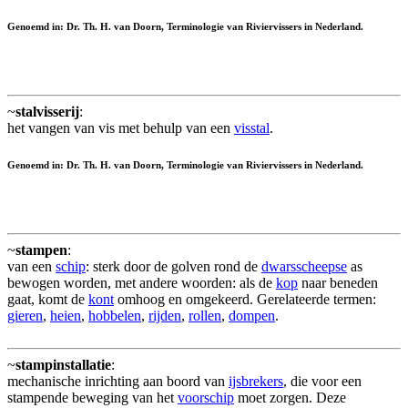
Genoemd in: Dr. Th. H. van Doorn, Terminologie van Riviervissers in Nederland.
~
stalvisserij
:
het vangen van vis met behulp van een
visstal
.
Genoemd in: Dr. Th. H. van Doorn, Terminologie van Riviervissers in Nederland.
~
stampen
:
van een
schip
: sterk door de golven rond de
dwarsscheepse
as
bewogen worden, met andere woorden: als de
kop
naar beneden
gaat, komt de
kont
omhoog en omgekeerd. Gerelateerde termen:
gieren
,
heien
,
hobbelen
,
rijden
,
rollen
,
dompen
.
~
stampinstallatie
:
mechanische inrichting aan boord van
ijsbrekers
, die voor een
stampende beweging van het
voorschip
moet zorgen. Deze