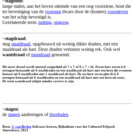
~
stagbout
:
lange stalen, aan het boven uiteinde van een oog voorziene, bout die
ter bevestiging van de
voorstag
dwars door de (houten)
voorsteven
van het schip bevestigd is.
Gerelateerde term:
putting
,
stagoog
.
~
stagdraad
:
stug
staaldraad
, opgebouwd uit weinig dikke draden, met een
staaldraad als hart. Deze draden vertonen weinig rek. Ook wel
wantdraad
of
mastdraad
genoemd.
Dit soort draad wordt meestal aangeduid als 7 x 7 of 6 x 7 + tk. Zeven keer zeven is 6
strengen bestaande uit 6 staaldraden en een staaldraad als hart met een kern die eveneens
bestaat uit 6 staaldraden met 1 staaldraad als hart. De zes keer zeven plus tk is 6
strengen bestaand uit 6 staaldraden en een staaldraad als hart met een kern uit touw.
De term wantdraad schijnt minder correct te zijn.
~
stagen
:
de
stagen
aanbrengen of
doorhalen
.
Bron:
J. van Beylen
Zeilvaart lexicon, Rijksdienst voor het Cultureel Erfgoed,
Amersfoort, 2023