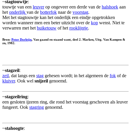
~
stagtouwtje
:
touwtje van een
leuver
op ongeveer een derde van de
halshoek
aan
het
onderlijk
van de
botterfok
naar de
voorstag
.
Met het stagtouwtje kan het onderlijk een eindje opgetrokken
worden wanneer men een beter uitzicht over de
kop
wenst. Niet te
verwarren met het
buiketouw
of het
rooklijntje
.
Bron:
Peter Dorleijn
, Van gaand en staand want, deel 2. Marken, Uitg. Van Kampen &
zn, 1982.
~
stagzeil
:
zeil
, dat langs een
stag
gehesen wordt; in het algemeen de
fok
of de
kluiver
. Ook wel
snijzeil
genoemd.
~
stagzeilring
:
een gesloten ijzeren ring, die rond het voorstag geschoven als leuver
fungeert. Ook
stagring
genoemd.
~
stahoogte
: