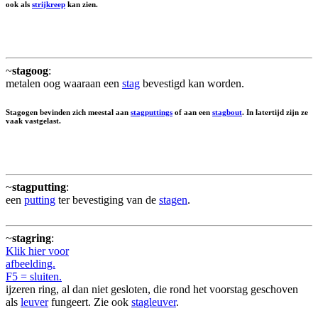
ook als
strijkreep
kan zien.
~
stagoog
:
metalen oog waaraan een
stag
bevestigd kan worden.
Stagogen bevinden zich meestal aan
stagputtings
of aan een
stagbout
. In latertijd zijn ze
vaak vastgelast.
~
stagputting
:
een
putting
ter bevestiging van de
stagen
.
~
stagring
:
Klik hier voor
afbeelding.
F5 = sluiten.
ijzeren ring, al dan niet gesloten, die rond het voorstag geschoven
als
leuver
fungeert. Zie ook
stagleuver
.