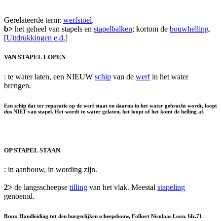
Gerelateerde term:
werfstoel
.
b>
het geheel van stapels en
stapelbalken
; kortom de
bouwhelling
.
[
Uitdrukkingen e.d.
]
VAN STAPEL LOPEN
: te water laten, een NIEUW
schip
van de
werf
in het water
brengen.
Een schip dat ter reparatie op de werf staat en daarna in het water gebracht wordt, loopt
dus NIET van stapel. Het wordt te water gelaten, het loopt of het komt de helling af.
OP STAPEL STAAN
: in aanbouw, in wording zijn.
2>
de langsscheepse
tilling
van het vlak. Meestal
stapeling
genoemd.
Bron: Handleiding tot den burgerlijken scheepsbouw, Folkert Nicolaas Loon. blz.71