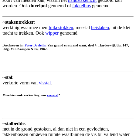
soort van metalen kan, waarin het
handstakellicht
gedoofd kan
worden. Ook
duvelpot
genoemd of
fakkelbus
genoemd..
~
stakentrekker
:
werktuig waarmee men
fuikestokken
, meestal
heistaken
, uit de klei
tracht te trekken. Ook
wipper
genoemd.
Beschreven in:
Peter Dorleijn
, Van gaand en staand want, deel 4. Harderwijk blz. 147,
Uitg. Van Kampen & zn, 1982.
~
stal
:
verkorte vorm van
visstal
.
Misschien ook verkorting van
veerstal
?
~
stalbedde
:
met in de grond gestoken, al dan niet in een gevlochten,
takkenbossen omgeven ruimte waarbinnen de vis bij vallend water