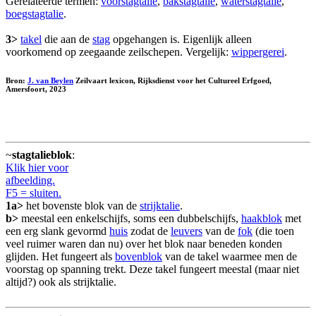
Gerelateerde termen:
voorstagtalie
,
bakstagtalie
,
waterstagtalie
,
boegstagtalie
.
3>
takel
die aan de
stag
opgehangen is. Eigenlijk alleen
voorkomend op zeegaande zeilschepen. Vergelijk:
wippergerei
.
Bron:
J. van Beylen
Zeilvaart lexicon, Rijksdienst voor het Cultureel Erfgoed,
Amersfoort, 2023
~
stagtalieblok
:
Klik hier voor
afbeelding.
F5 = sluiten.
1a>
het bovenste blok van de
strijktalie
.
b>
meestal een enkelschijfs, soms een dubbelschijfs,
haakblok
met
een erg slank gevormd
huis
zodat de
leuvers
van de
fok
(die toen
veel ruimer waren dan nu) over het blok naar beneden konden
glijden. Het fungeert als
bovenblok
van de takel waarmee men de
voorstag op spanning trekt. Deze takel fungeert meestal (maar niet
altijd?) ook als strijktalie.