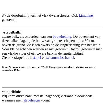
3>
de doorbuiging van het vlak dwarsscheeps. Ook
kimtilling
genoemd.
~
stapelbalk
:
zware balk, als onderdeel van een
bouwhelling
. De bovenkant van
deze balken lag, bij de bouw van grotere schepen op ca 60 cm.
boven de grond. Ze lagen dwars op de lengterichting van het schip.
Voor kleine schepen werden ze niet gebruikt. Daarbij gebruikte men
een vlakke vloer of één zware balk in de lengterichting.
Zie ook
stapelhout
,
stapel
en
schammel/schamel
.
Bron: Scheepsbouw; G. J. van der Werff, Hoogezand, weekblad Schuttevaer v.a. 6
november 1937.
~
stapelblok
:
vrij korte dikke balk, meestal nagenoeg vierkant in doorsnede,
waarmee men
stapelingen
vormt.