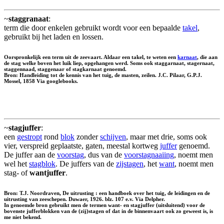
~
staggranaat
:
term die door enkelen gebruikt wordt voor een bepaalde
takel
,
gebruikt bij het laden en lossen.
Oorspronkelijk een term uit de zeevaart. Aldaar een takel, te weten een
karnaat
, die aan
de stag welke boven het luik liep, opgehangen werd. Soms ook
staggarnaat
,
stagernaat
,
staggennaad
,
staggenaar
of
stagkarnaat
genoemd.
Bron: Handleiding tot de kennis van het tuig, de masten, zeilen. J.C. Pilaar, G.P.J.
Mossel, 1858 Via googlebooks.
~
stagjuffer
:
een
gestropt
rond
blok
zonder
schijven
, maar met drie, soms ook
vier, verspreid geplaatste, gaten, meestal kortweg
juffer
genoemd.
De juffer aan de
voorstag
, dus van de
voorstagnaaiing
, noemt men
wel het
stagblok
. De juffers van de
zijstagen
, het
want
, noemt men
stag- of
wantjuffer
.
Bron: T.J. Noordraven, De uitrusting : een handboek over het tuig, de leidingen en de
uitrusting van zeeschepen. Duwaer, 1926. blz. 107 e.v. Via Delpher.
In genoemde bron gebruikt men de termen want- en stagjuffer (uitsluitend) voor de
bovenste jufferblokken van de (zij)stagen of dat in de binnenvaart ook zo geweest is, is
me niet bekend.