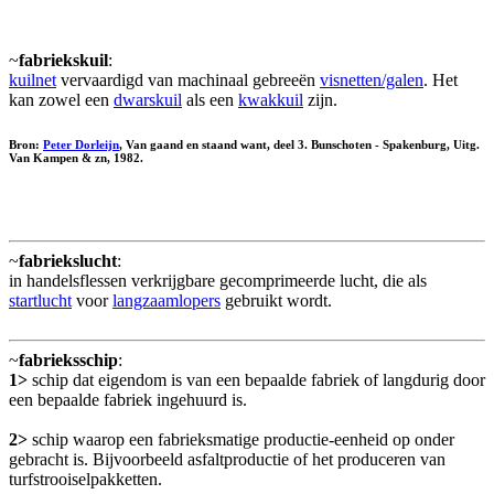
~
fabriekskuil
:
kuilnet
vervaardigd van machinaal gebreeën
visnetten/galen
. Het
kan zowel een
dwarskuil
als een
kwakkuil
zijn.
Bron:
Peter Dorleijn
, Van gaand en staand want, deel 3. Bunschoten - Spakenburg, Uitg.
Van Kampen & zn, 1982.
~
fabriekslucht
:
in handelsflessen verkrijgbare gecomprimeerde lucht, die als
startlucht
voor
langzaamlopers
gebruikt wordt.
~
fabrieksschip
:
1>
schip dat eigendom is van een bepaalde fabriek of langdurig door
een bepaalde fabriek ingehuurd is.
2>
schip waarop een fabrieksmatige productie-eenheid op onder
gebracht is. Bijvoorbeeld asfaltproductie of het produceren van
turfstrooiselpakketten.