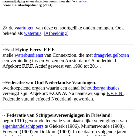
naamswijziging en en sindsdien noemt men zich '
waterbus
'.
Bron: o.a. nl.wikipedia.org (2024).
2>
de
vaartuigen
van deze en soortgelijke ondernemingen. Ook
bekend als
waterbus
. [
Afbeelding
]
~
Fast Flying Ferry
:
F.F.F.
snelle
waterbusdienst
van Connexxion, die met
draagvleugelboten
een verbinding tussen Velzen en Amsterdam CS onderhield.
Afgekort:
F.F.F.
Actief geweest van 1998 tot 2014.
~
Federatie van Oud Nederlandse Vaartuigen
:
overkoepelend orgaan waarin een aantal
behoudsorganisaties
verenigd zijn. Afgekort:
F.O.N.V.
Na naamswijziging
F.V.E.N.
,
Federatie varend erfgoed Nederland, geworden.
~
Federatie van Schippersvereenigingen in Friesland
:
begin 1910 gevormde federatie van plaatselijke verenigingen van
eigenhandelschippers
te Giekerk (1906), Murmerwoude (1908),
Ferwerd (1909) en Dokkum (1909). In de daarop volgende jaren