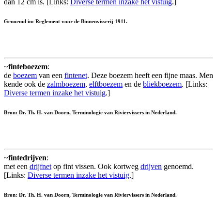
dan 12 cm is. [Links:
Diverse termen inzake het vistuig
.]
Genoemd in: Reglement voor de Binnenvisserij 1911.
~
finteboezem
:
de
boezem
van een
fintenet
. Deze boezem heeft een fijne maas. Men
kende ook de
zalmboezem
,
elftboezem
en de
bliekboezem
. [Links:
Diverse termen inzake het vistuig
.]
Bron: Dr. Th. H. van Doorn, Terminologie van Riviervissers in Nederland.
~
fintedrijven
:
met een
drijfnet
op fint vissen. Ook kortweg
drijven
genoemd.
[Links:
Diverse termen inzake het vistuig
.]
Bron: Dr. Th. H. van Doorn, Terminologie van Riviervissers in Nederland.