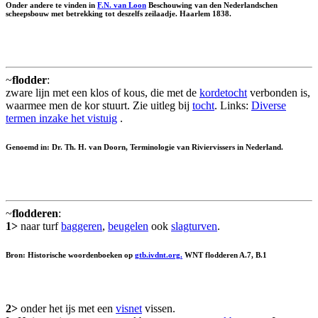
Onder andere te vinden in
F.N. van Loon
Beschouwing van den Nederlandschen
scheepsbouw met betrekking tot deszelfs zeilaadje. Haarlem 1838.
~
flodder
:
zware lijn met een klos of kous, die met de
kordetocht
verbonden is,
waarmee men de kor stuurt. Zie uitleg bij
tocht
. Links:
Diverse
termen inzake het vistuig
.
Genoemd in: Dr. Th. H. van Doorn, Terminologie van Riviervissers in Nederland.
~
flodderen
:
1>
naar turf
baggeren
,
beugelen
ook
slagturven
.
Bron: Historische woordenboeken op
gtb.ivdnt.org.
WNT flodderen A.7, B.1
2>
onder het ijs met een
visnet
vissen.