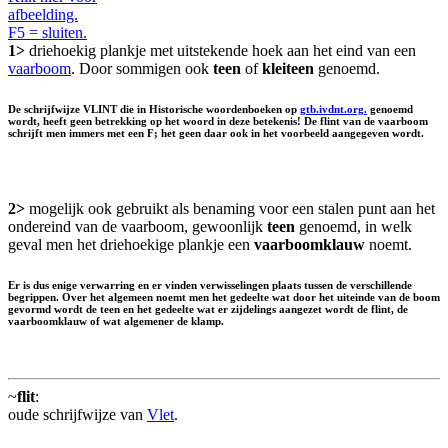
afbeelding.
F5 = sluiten.
1>
driehoekig plankje met uitstekende hoek aan het eind van een
vaarboom
. Door sommigen ook
teen
of
kleiteen
genoemd.
De schrijfwijze VLINT die in Historische woordenboeken op
gtb.ivdnt.org.
genoemd
wordt, heeft geen betrekking op het woord in deze betekenis! De flint van de vaarboom
schrijft men immers met een F; het geen daar ook in het voorbeeld aangegeven wordt.
2>
mogelijk ook gebruikt als benaming voor een stalen punt aan het
ondereind van de vaarboom, gewoonlijk
teen
genoemd, in welk
geval men het driehoekige plankje een
vaarboomklauw
noemt.
Er is dus enige verwarring en er vinden verwisselingen plaats tussen de verschillende
begrippen. Over het algemeen noemt men het gedeelte wat door het uiteinde van de boom
gevormd wordt de teen en het gedeelte wat er zijdelings aangezet wordt de flint, de
vaarboomklauw of wat algemener de klamp.
~
flit
:
oude schrijfwijze van
Vlet
.