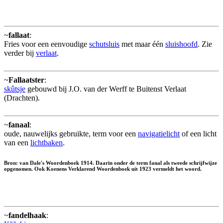
~
fallaat
:
Fries voor een eenvoudige
schutsluis
met maar één
sluishoofd
. Zie
verder bij
verlaat
.
~
Fallaatster
:
skûtsje
gebouwd bij J.O. van der Werff te Buitenst Verlaat
(Drachten).
~
fanaal
:
oude, nauwelijks gebruikte, term voor een
navigatielicht
of een licht
van een
lichtbaken
.
Bron: van Dale's Woordenboek 1914. Daarin onder de term
fanal
als tweede schrijfwijze
opgenomen. Ook Koenens Verklarend Woordenboek uit 1923 vermeldt het woord.
~
fandelhaak
: