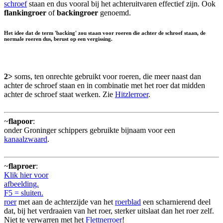
schroef
staan en dus vooral bij het achteruitvaren effectief zijn. Ook
flankingroer
of
backingroer
genoemd.
Het idee dat de term 'backing' zou staan voor roeren die achter de schroef staan, de
normale roeren dus, berust op een vergissing.
2>
soms, ten onrechte gebruikt voor roeren, die meer naast dan
achter de schroef staan en in combinatie met het roer dat midden
achter de schroef staat werken. Zie
Hitzlerroer
.
~
flapoor
:
onder Groninger schippers gebruikte bijnaam voor een
kanaalzwaard
.
~
flaproer
:
Klik hier voor
afbeelding.
F5 = sluiten.
roer
met aan de achterzijde van het
roerblad
een scharnierend deel
dat, bij het verdraaien van het roer, sterker uitslaat dan het roer zelf.
Niet te verwarren met het
Flettnerroer
!