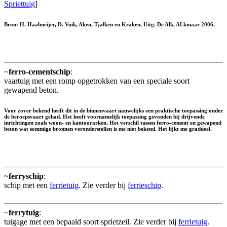
Spriettuig
]
Bron: H. Haalmeijer, D. Vuik, Aken, Tjalken en Kraken, Uitg. De Alk, ALkmaar 2006.
~
ferro-cementschip
:
vaartuig met een romp opgetrokken van een speciale soort
gewapend beton.
Voor zover bekend heeft dit in de binnenvaart nauwelijks een praktische toepassing onder
de beroepsvaart gehad. Het heeft voornamelijk toepassing gevonden bij drijvende
inrichtingen zoals woon- en kantoorarken. Het verschil tussen ferro-cement en gewapend
beton wat sommige bronnen veronderstellen is me niet bekend. Het lijkt me gradueel.
~
ferryschip
:
schip met een
ferrietuig
. Zie verder bij
ferrieschip
.
~
ferrytuig
:
tuigage met een bepaald soort sprietzeil. Zie verder bij
ferrietuig
.