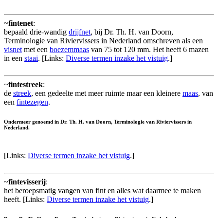
~
fintenet
:
bepaald drie-wandig
drijfnet
, bij Dr. Th. H. van Doorn,
Terminologie van Riviervissers in Nederland omschreven als een
visnet
met een
boezemmaas
van 75 tot 120 mm. Het heeft 6 mazen
in een
staai
. [Links:
Diverse termen inzake het vistuig
.]
~
fintestreek
:
de
streek
, een gedeelte met meer ruimte maar een kleinere
maas
, van
een
fintezegen
.
Ondermeer genoemd in Dr. Th. H. van Doorn, Terminologie van Riviervissers in
Nederland.
[Links:
Diverse termen inzake het vistuig
.]
~
fintevisserij
:
het beroepsmatig vangen van fint en alles wat daarmee te maken
heeft. [Links:
Diverse termen inzake het vistuig
.]