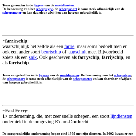
Term gevonden in de
liggers
van de
meetdiensten
.
De benoeming van het
scheepstype
, de
scheepssoort
is soms sterk afhankelijk van de
scheepsmeter
en kan daardoor afwijken van hetgeen gebruikelijk is.
~
farrieschip
:
waarschijnlijk het zelfde als een
farrie
, maar soms bedoelt men er
ook een ander soort
beurtschip
of
jaagschuit
mee. Bijvoorbeeld
zoiets als een
snik
. Ook geschreven als
farryschip
,
farrijschip
, en
als
farrischip
.
Term aangetroffen in de
liggers
van de
meetdiensten
. De benoeming van het
scheepstype
,
de
scheepssoort
is soms sterk afhankelijk van de
scheepsmeter
en kan daardoor afwijken
van hetgeen gebruikelijk is.
~
Fast Ferry
:
1>
onderneming, die, met zeer snelle schepen, een soort
lijndiensten
onderhield in de omgeving R'dam-Dordrecht.
De oorspronkelijke onderneming begon eind 1999 met zijn diensten. In 2002 kwam er een