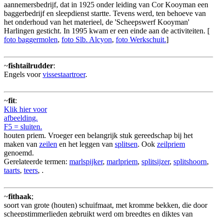
aannemersbedrijf, dat in 1925 onder leiding van Cor Kooyman een
baggerbedrijf en sleepdienst startte. Tevens werd, ten behoeve van
het onderhoud van het materieel, de 'Scheepswerf Kooyman'
Harlingen gesticht. In 1995 kwam er een einde aan de activiteiten. [
foto baggermolen
,
foto Slb. Alcyon
,
foto Werkschuit.
]
~
fishtailrudder
:
Engels voor
vissestaartroer
.
~
fit
:
Klik hier voor
afbeelding.
F5 = sluiten.
houten priem. Vroeger een belangrijk stuk gereedschap bij het
maken van
zeilen
en het leggen van
splitsen
. Ook
zeilpriem
genoemd.
Gerelateerde termen:
marlspijker
,
marlpriem
,
splitsijzer
,
splitshoorn
,
taarts
,
teers
, .
~
fithaak
;
soort van grote (houten) schuifmaat, met kromme bekken, die door
scheepstimmerlieden gebruikt werd om breedtes en diktes van