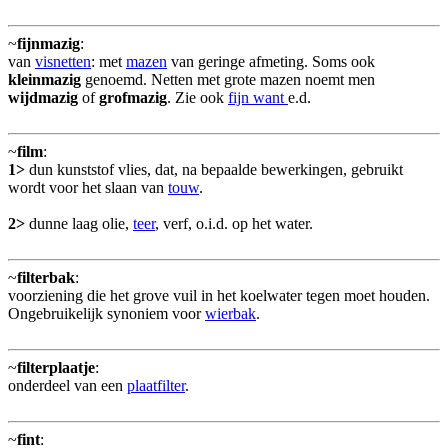
~
fijnmazig
:
van
visnetten
: met
mazen
van geringe afmeting. Soms ook
kleinmazig
genoemd. Netten met grote mazen noemt men
wijdmazig
of
grofmazig
. Zie ook
fijn want
e.d.
~
film
:
1>
dun kunststof vlies, dat, na bepaalde bewerkingen, gebruikt
wordt voor het slaan van
touw
.
2>
dunne laag olie,
teer
, verf, o.i.d. op het water.
~
filterbak
:
voorziening die het grove vuil in het koelwater tegen moet houden.
Ongebruikelijk synoniem voor
wierbak
.
~
filterplaatje
:
onderdeel van een
plaatfilter
.
~
fint
: