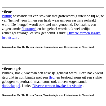
~
fleur
:
vistuig
bestaande uit een stok/tak met gaffelvormig uiteinde bij wijze
van 'hengel', een lijn en een haak waaraan een aasvisje gehaakt
werd. De 'hengel' wordt ook wel mik genoemd. De haak is een
zogenaamde
fleurangel
en het geheel wordt ook wel zetlijn,
zethengel zetangel of stek genoemd. Links:
Diverse termen inzake
het vistuig
.
Genoemd in: Dr. Th. H. van Doorn, Terminologie van Riviervissers in Nederland.
~
fleurangel
:
vishaak, hoek, waaraan een aasvisje gehaakt werd. Deze haak werd
gebruikt in combinatie met een
fleur
en bestond soms uit een stukje
gebogen koperdraad, maar soms ook uit een zogenaamde
dubbelangel
. Links:
Diverse termen inzake het vistuig
.
Genoemd in: Dr. Th. H. van Doorn, Terminologie van Riviervissers in Nederland.