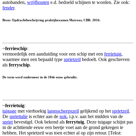
autobanden,
wrijfhouten
e.d. bedoeld schijnen te worden. Zie ook:
fender
.
Bron: Opdrachtbeschrijving praktijkexamen Matroos, CBR. 2016.
~
ferrieschip
:
vermoedelijk een aanduiding voor een schip met een
ferrietuig
,
waarmee men een bepaald type
sprietzeil
bedoelt. Ook geschreven
als
ferryschip
.
De term werd ondermeer in de 18de eeuw gebruikt.
~
ferrietuig
:
tuigage
met vierhoekig
langsscheepszeil
gelijkend op het
sprietzeil
.
De
spriettalie
is echter aan de
nok
, i.p.v. aan het midden van de
spriet
bevestigd. Ook bekend als
ferrytuig
. Deze tuigage schijnt pas
in de achttiende eeuw een beetje voet aan de grond gekregen te
hebben. Het sprietzeil was toen echter al op zijn retour. [Tekst: