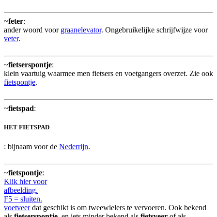
~
feter
:
ander woord voor
graanelevator
. Ongebruikelijke schrijfwijze voor
veter
.
~
fietserspontje
:
klein vaartuig waarmee men fietsers en voetgangers overzet. Zie ook
fietspontje
.
~
fietspad
:
HET FIETSPAD
: bijnaam voor de
Nederrijn
.
~
fietspontje
:
Klik hier voor
afbeelding.
F5 = sluiten.
voetveer
dat geschikt is om tweewielers te vervoeren. Ook bekend
als
fietserspontje
, en iets minder bekend als
fietsveer
of als