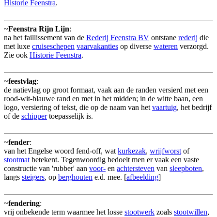
Historie Feenstra
.
~
Feenstra Rijn Lijn
:
na het faillissement van de
Rederij Feenstra BV
ontstane
rederij
die
met luxe
cruiseschepen
vaarvakanties
op diverse
wateren
verzorgd.
Zie ook
Historie Feenstra
.
~
feestvlag
:
de natievlag op groot formaat, vaak aan de randen versierd met een
rood-wit-blauwe rand en met in het midden; in de witte baan, een
logo, versiering of tekst, die op de naam van het
vaartuig
, het bedrijf
of de
schipper
toepasselijk is.
~
fender
:
van het Engelse woord fend-off, wat
kurkezak
,
wrijfworst
of
stootmat
betekent. Tegenwoordig bedoelt men er vaak een vaste
constructie van 'rubber' aan
voor-
en
achtersteven
van
sleepboten
,
langs
steigers
, op
berghouten
e.d. mee. [
afbeelding
]
~
fendering
:
vrij onbekende term waarmee het losse
stootwerk
zoals
stootwillen
,