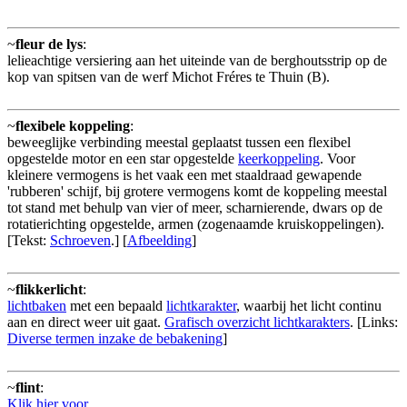
~
fleur de lys
:
lelieachtige versiering aan het uiteinde van de berghoutsstrip op de
kop van spitsen van de werf Michot Fréres te Thuin (B).
~
flexibele koppeling
:
beweeglijke verbinding meestal geplaatst tussen een flexibel
opgestelde motor en een star opgestelde
keerkoppeling
. Voor
kleinere vermogens is het vaak een met staaldraad gewapende
'rubberen' schijf, bij grotere vermogens komt de koppeling meestal
tot stand met behulp van vier of meer, scharnierende, dwars op de
rotatierichting opgestelde, armen (zogenaamde kruiskoppelingen).
[Tekst:
Schroeven
.] [
Afbeelding
]
~
flikkerlicht
:
lichtbaken
met een bepaald
lichtkarakter
, waarbij het licht continu
aan en direct weer uit gaat.
Grafisch overzicht lichtkarakters
. [Links:
Diverse termen inzake de bebakening
]
~
flint
:
Klik hier voor