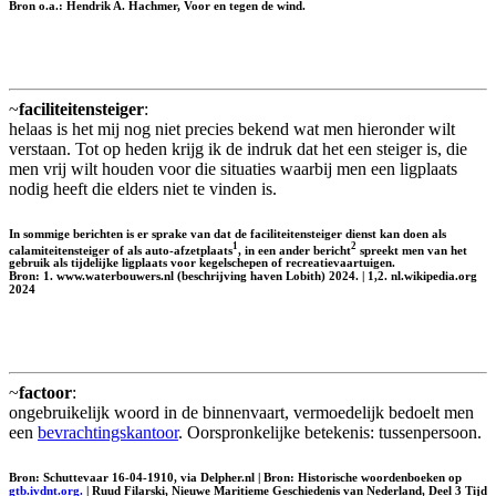
Bron o.a.: Hendrik A. Hachmer, Voor en tegen de wind.
~
faciliteitensteiger
:
helaas is het mij nog niet precies bekend wat men hieronder wilt
verstaan. Tot op heden krijg ik de indruk dat het een steiger is, die
men vrij wilt houden voor die situaties waarbij men een ligplaats
nodig heeft die elders niet te vinden is.
In sommige berichten is er sprake van dat de faciliteitensteiger dienst kan doen als
1
2
calamiteitensteiger of als auto-afzetplaats
, in een ander bericht
spreekt men van het
gebruik als tijdelijke ligplaats voor kegelschepen of recreatievaartuigen.
Bron: 1. www.waterbouwers.nl (beschrijving haven Lobith) 2024. | 1,2. nl.wikipedia.org
2024
~
factoor
:
ongebruikelijk woord in de binnenvaart, vermoedelijk bedoelt men
een
bevrachtingskantoor
. Oorspronkelijke betekenis: tussenpersoon.
Bron: Schuttevaar 16-04-1910, via Delpher.nl | Bron: Historische woordenboeken op
gtb.ivdnt.org.
| Ruud Filarski, Nieuwe Maritieme Geschiedenis van Nederland, Deel 3 Tijd