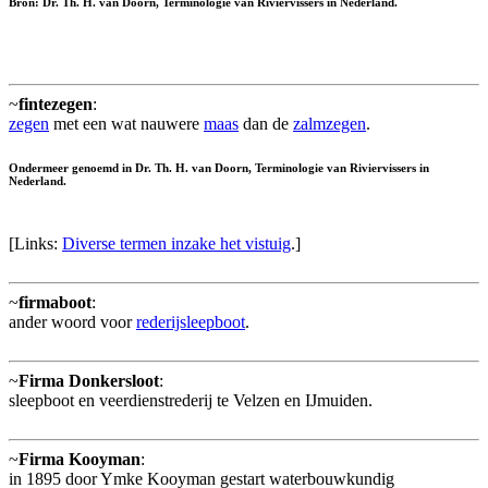
Bron: Dr. Th. H. van Doorn, Terminologie van Riviervissers in Nederland.
~
fintezegen
:
zegen
met een wat nauwere
maas
dan de
zalmzegen
.
Ondermeer genoemd in Dr. Th. H. van Doorn, Terminologie van Riviervissers in
Nederland.
[Links:
Diverse termen inzake het vistuig
.]
~
firmaboot
:
ander woord voor
rederijsleepboot
.
~
Firma Donkersloot
:
sleepboot en veerdienstrederij te Velzen en IJmuiden.
~
Firma Kooyman
:
in 1895 door Ymke Kooyman gestart waterbouwkundig