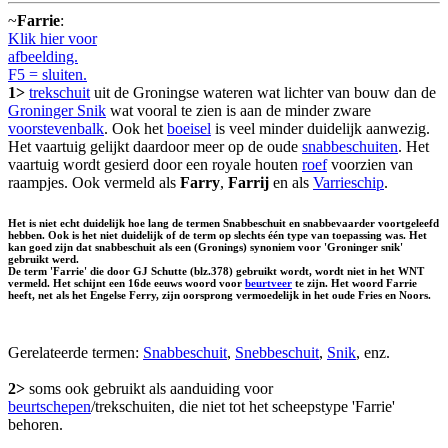
~
Farrie
:
Klik hier voor
afbeelding.
F5 = sluiten.
1>
trekschuit
uit de Groningse wateren wat lichter van bouw dan de
Groninger Snik
wat vooral te zien is aan de minder zware
voorstevenbalk
. Ook het
boeisel
is veel minder duidelijk aanwezig.
Het vaartuig gelijkt daardoor meer op de oude
snabbeschuiten
. Het
vaartuig wordt gesierd door een royale houten
roef
voorzien van
raampjes. Ook vermeld als
Farry
,
Farrij
en als
Varrieschip
.
Het is niet echt duidelijk hoe lang de termen Snabbeschuit en snabbevaarder voortgeleefd
hebben. Ook is het niet duidelijk of de term op slechts één type van toepassing was. Het
kan goed zijn dat snabbeschuit als een (Gronings) synoniem voor 'Groninger snik'
gebruikt werd.
De term 'Farrie' die door GJ Schutte (blz.378) gebruikt wordt, wordt niet in het WNT
vermeld. Het schijnt een 16de eeuws woord voor
beurtveer
te zijn. Het woord Farrie
heeft, net als het Engelse Ferry, zijn oorsprong vermoedelijk in het oude Fries en Noors.
Gerelateerde termen:
Snabbeschuit
,
Snebbeschuit
,
Snik
, enz.
2>
soms ook gebruikt als aanduiding voor
beurtschepen
/trekschuiten, die niet tot het scheepstype 'Farrie'
behoren.