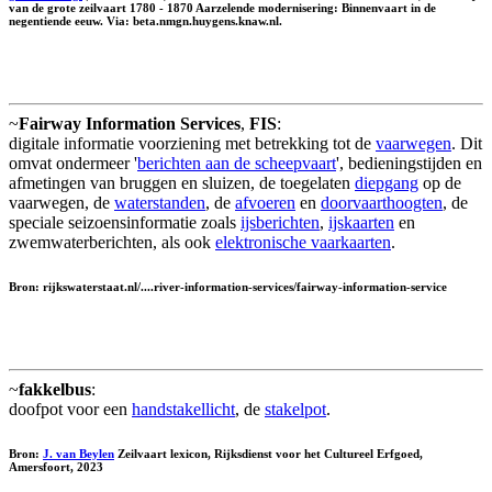
van de grote zeilvaart 1780 - 1870 Aarzelende modernisering: Binnenvaart in de
negentiende eeuw. Via: beta.nmgn.huygens.knaw.nl.
~
Fairway Information Services
,
FIS
:
digitale informatie voorziening met betrekking tot de
vaarwegen
. Dit
omvat ondermeer '
berichten aan de scheepvaart
', bedieningstijden en
afmetingen van bruggen en sluizen, de toegelaten
diepgang
op de
vaarwegen, de
waterstanden
, de
afvoeren
en
doorvaarthoogten
, de
speciale seizoensinformatie zoals
ijsberichten
,
ijskaarten
en
zwemwaterberichten, als ook
elektronische vaarkaarten
.
Bron: rijkswaterstaat.nl/....river-information-services/fairway-information-service
~
fakkelbus
:
doofpot voor een
handstakellicht
, de
stakelpot
.
Bron:
J. van Beylen
Zeilvaart lexicon, Rijksdienst voor het Cultureel Erfgoed,
Amersfoort, 2023