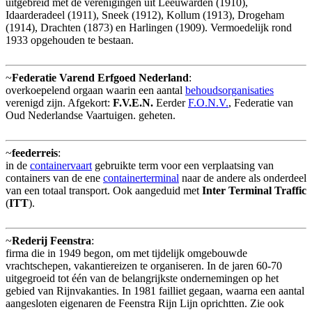
uitgebreid met de verenigingen uit Leeuwarden (1910),
Idaarderadeel (1911), Sneek (1912), Kollum (1913), Drogeham
(1914), Drachten (1873) en Harlingen (1909). Vermoedelijk rond
1933 opgehouden te bestaan.
~
Federatie Varend Erfgoed Nederland
:
overkoepelend orgaan waarin een aantal
behoudsorganisaties
verenigd zijn. Afgekort:
F.V.E.N.
Eerder
F.O.N.V.
, Federatie van
Oud Nederlandse Vaartuigen. geheten.
~
feederreis
:
in de
containervaart
gebruikte term voor een verplaatsing van
containers van de ene
containerterminal
naar de andere als onderdeel
van een totaal transport. Ook aangeduid met
Inter Terminal Traffic
(
ITT
).
~
Rederij Feenstra
:
firma die in 1949 begon, om met tijdelijk omgebouwde
vrachtschepen, vakantiereizen te organiseren. In de jaren 60-70
uitgegroeid tot één van de belangrijkste ondernemingen op het
gebied van Rijnvakanties. In 1981 failliet gegaan, waarna een aantal
aangesloten eigenaren de Feenstra Rijn Lijn oprichtten. Zie ook