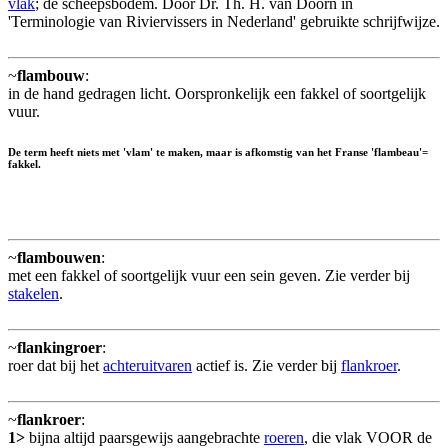
vlak
; de scheepsbodem. Door Dr. Th. H. van Doorn in
'Terminologie van Riviervissers in Nederland' gebruikte schrijfwijze.
~
flambouw
:
in de hand gedragen licht. Oorspronkelijk een fakkel of soortgelijk
vuur.
De term heeft niets met 'vlam' te maken, maar is afkomstig van het Franse 'flambeau'=
fakkel.
~
flambouwen
:
met een fakkel of soortgelijk vuur een sein geven. Zie verder bij
stakelen
.
~
flankingroer
:
roer dat bij het
achteruitvaren
actief is. Zie verder bij
flankroer
.
~
flankroer
:
1>
bijna altijd paarsgewijs aangebrachte
roeren
, die vlak VOOR de