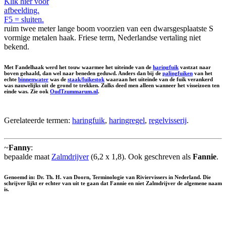
Klik hier voor
afbeelding.
F5 = sluiten.
ruim twee meter lange boom voorzien van een dwarsgesplaatste S
vormige metalen haak. Friese term, Nederlandse vertaling niet
bekend.
Met Fandelhaak werd het touw waarmee het uiteinde van de
haringfuik
vastzat naar
boven gehaald, dan wel naar beneden geduwd. Anders dan bij de
palingfuiken
van het
echte
binnenwater
was de
staak/fuikestok
waaraan het uiteinde van de fuik verankerd
was nauwelijks uit de grond te trekken. Zulks deed men alleen wanneer het visseizoen ten
einde was. Zie ook
OudTzummarum.nl
.
Gerelateerde termen:
haringfuik
,
haringregel
,
regelvisserij
.
~
Fanny
:
bepaalde maat
Zalmdrijver
(6,2 x 1,8). Ook geschreven als
Fannie
.
Genoemd in: Dr. Th. H. van Doorn, Terminologie van Riviervissers in Nederland. Die
schrijver lijkt er echter van uit te gaan dat Fannie en niet Zalmdrijver de algemene naam
is.