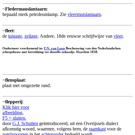
~
Fledermauslantaarn
:
bepaald merk petroleumlamp. Zie
vleermuislantaarn
.
~
fleet
:
de
tuigage
,
zeilage
. Andere, 18de eeuwse schrijfwijze van
vleet
.
Ondermeer voorkomend in:
F.N. van Loon
Beschouwing van den Nederlandschen
scheepsbouw met betrekking tot deszelfs zeilaadje. Haarlem 1838.
~
flensplaat
:
plaat met omgezette rand.
~
flepperij
:
Klik hier voor
afbeelding.
F5 = sluiten.
door
G.J. Schutten
geïntroduceerd, uit een Overijssels dialect
afkomstig woord, waarmee, volgens hem, de
raamkast
voor de
patrijspoorten
in het
achteronder
bedoeld wordt.