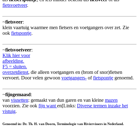
fietsvoetveer
.
~
fietsveer
:
klein vaartuig waarmee men fietsers en voetgangers over zet. Zie
ook
fietspontje
.
~
fietsvoetveer
:
Klik hier voor
afbeelding.
F5 = sluiten.
overzetdienst
, die alleen voetgangers en (brom of snor)fietsen
vervoert. Door velen gewoon
voetgangers-
of
fietspontje
genoemd.
~
fijngemaasd
:
van
visnetten
: gemaakt van dun garen en van kleine
mazen
voorzien. Zie ook
fijn want
en[Links:
Diverse termen inzake het
vistuig
.
Genoemd in: Dr. Th. H. van Doorn, Terminologie van Riviervissers in Nederland.