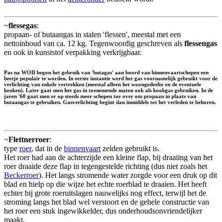
~
flessegas
:
propaan- of butaangas in stalen 'flessen', meestal met een
nettoinhoud van ca. 12 kg. Tegenwoordig geschreven als
flessengas
en ook in kunststof verpakking verkrijgbaar.
Pas na WOII begon het gebruik van 'butagas' aan boord van binnenvaartschepen een
beetje populair te worden. In eerste instantie werd het gas voornamelijk gebruikt voor de
verlichting van enkele vertrekken (meestal alleen het woongedeelte en de eventuele
keuken). Later gaat men het gas in toenemende maten ook als kookgas gebruiken. In de
jaren '60 gaat men er op steeds meer schepen toe over om propaan in plaats van
butaangas te gebruiken. Gasverlichting begint dan inmiddels tot het verleden te behoren.
~
Flettnerroer
:
type
roer
, dat in de
binnenvaart
zelden gebruikt is.
Het roer had aan de achterzijde een kleine flap, bij draaiing van het
roer draaide deze flap in tegengestelde richting (dus niet zoals het
Beckerroer
). Het langs stromende water zorgde voor een druk op dit
blad en hielp op die wijze het echte roerblad te draaien. Het heeft
echter bij grote roeruitslagen nauwelijks nog effect, terwijl het de
stroming langs het blad wel verstoort en de gehele constructie van
het roer een stuk ingewikkelder, dus onderhoudsonvriendelijker
maakt.