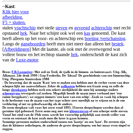
~
Kast
:
Klik hier voor
afbeelding.
F5 = sluiten.
stalen
vrachtschip
met steile
steven
en
geveegd
achterschip
met recht
opstaand
hek
. Naar het schijnt ook wel een
kas
genoemd. De kast
heeft alleen op het voor- en achterschip een
boeiing /verschansing
.
Langs de
gangboorden
heeft men niet meer dan alleen het
bestek
.
[
Afbeeldingen
] Met dit laatste, als ook met de overwegend wat
vollere bouw en het rechtop staande
hek
, onderscheidt de kast zich
van de
Luxe-motor
.
Bron:
F.R.Loomeijer
: Met zeil en Treil, de tjalk in de binnen- en buitenvaart. Uitg. Alk,
Alkmaar. 2de druk 1999 | Gep Frederiks. De 'Ideaal' De geschiedenis van een binnenschip,
Uitg. Ploegsma Amsterdam 1980
- De bewering dat de naam 'Kast' iets te maken zou hebben met de rechte vorm van deze
schepen lijkt me aanvechtbaar. Zeker de
zeilkasten
hebben een fraaie zeeg en zelfs de
lange
sleepkasten
hebben toch een zekere sierlijkheid die men bij sommige oudere
scheepstypes
tevergeefs zal zoeken. Mogelijk houdt de naam meer verband met 'een
ruime bergplaats'; we zeggen immers 'een kast van een schip'. Zoals zo vaak bij schepen
is de herkomst van de naam van het type echter zeer moeilijk na te wijzen en is de ene
verklaring al net zo geloofwaardig als de andere.
De term sleepkast valt voor het eerst rond 1895. IJzeren sleepschepen worden dan al
geruime tijd gebouwd. Eerst soms nog met een
klippersteven
of een scherpe steile steven.
Vanaf het eind van de 19de eeuw wordt het voorschip gelijdelijk aan steeds voller van
vorm en ontstaat de kast zoals men die later is gaan kennen.
Sommige personen maken onderscheid tussen een 'kastje' en een 'kast'. De eersten zijn
dan de kleinere zeilschepen, de anderen de grote sleepschepen; om het maar even sinpel te
zeggen.