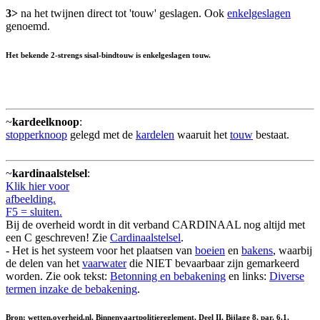
3>
na het twijnen direct tot 'touw' geslagen. Ook
enkelgeslagen
genoemd.
Het bekende 2-strengs sisal-bindtouw is enkelgeslagen touw.
~
kardeelknoop
:
stopperknoop
gelegd met de
kardelen
waaruit het
touw
bestaat.
~
kardinaalstelsel
:
Klik hier voor
afbeelding.
F5 = sluiten.
Bij de overheid wordt in dit verband CARDINAAL nog altijd met
een C geschreven! Zie
Cardinaalstelsel
.
- Het is het systeem voor het plaatsen van
boeien
en
bakens
, waarbij
de delen van het
vaarwater
die NIET bevaarbaar zijn gemarkeerd
worden. Zie ook tekst:
Betonning en bebakening
en links:
Diverse
termen inzake de bebakening
.
Bron: wetten.overheid.nl, Binnenvaartpolitiereglement, Deel II, Bijlage 8, par. 6.1.