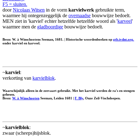
F5 = sluiten.
door
Nicolaas Witsen
in de vorm
karvielwerk
gebruikte term,
waarmee hij ontegenzeggelijk de
overnaadse
bouwwijze bedoelt.
MEN ziet in 'karviel' echter hetzelfde hetzelfde woord als '
karveel
'
waarmee men de
gladboordige
bouwwijze bedoelt.
Bron: W. à Winschootens Seeman, 1681. | Historische woordenboeken op
gtb.ivdnt.org.
onder karviel en karveel.
~
karviel
:
verkorting van
karvielblok
.
Waarschijnlijk alleen in de zeevaart gebruikt. Met het karviel werden de ra's en stengen
gehesen.
Bron:
W. à Winschooten
Seeman, Leiden 1681 |
F. Bly
, Onze Zeil-Vischsloepen.
~
karvielblok
:
zwaar (scheeps)hijsblok.