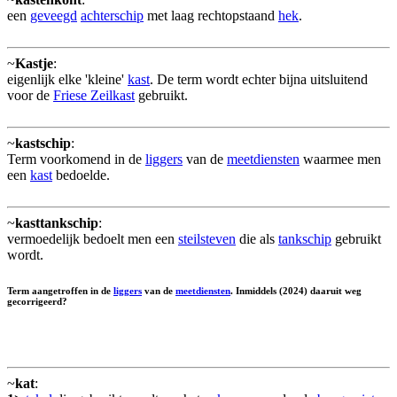
een
geveegd
achterschip
met laag rechtopstaand
hek
.
~
Kastje
:
eigenlijk elke 'kleine'
kast
. De term wordt echter bijna uitsluitend
voor de
Friese Zeilkast
gebruikt.
~
kastschip
:
Term voorkomend in de
liggers
van de
meetdiensten
waarmee men
een
kast
bedoelde.
~
kasttankschip
:
vermoedelijk bedoelt men een
steilsteven
die als
tankschip
gebruikt
wordt.
Term aangetroffen in de
liggers
van de
meetdiensten
. Inmiddels (2024) daaruit weg
gecorrigeerd?
~
kat
: