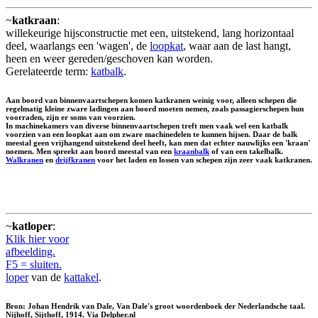
~
katkraan
:
willekeurige hijsconstructie met een, uitstekend, lang horizontaal
deel, waarlangs een 'wagen', de
loopkat
, waar aan de last hangt,
heen en weer gereden/geschoven kan worden.
Gerelateerde term:
katbalk
.
Aan boord van binnenvaartschepen komen katkranen weinig voor, alleen schepen die
regelmatig kleine zware ladingen aan boord moeten nemen, zoals passagierschepen hun
voorraden, zijn er soms van voorzien.
In machinekamers van diverse binnenvaartschepen treft men vaak wel een katbalk
voorzien van een loopkat aan om zware machinedelen te kunnen hijsen. Daar de balk
meestal geen vrijhangend uitstekend deel heeft, kan men dat echter nauwlijks een 'kraan'
noemen. Men spreekt aan boord meestal van een
kraanbalk
of van een takelbalk.
Walkranen
en
drijfkranen
voor het laden en lossen van schepen zijn zeer vaak katkranen.
~
katloper
:
Klik hier voor
afbeelding.
F5 = sluiten.
loper
van de
kattakel
.
Bron: Johan Hendrik van Dale, Van Dale's groot woordenboek der Nederlandsche taal.
Nijhoff, Sijthoff, 1914. Via Delpher.nl