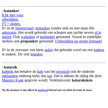
~
katanker
:
Klik hier voor
afbeelding.
F5 = sluiten.
1>
in de
binnenvaart
:
stokanker
zonder stok en met maar één
ankerarm
. Het wordt gebruikt om schepen aan zachte oevers
af te
meren
. Ook
walanker
of
landanker
genoemd. Vooral in zuidelijke
streken ook
propanker
genoemd. [
Afbeelding op groter formaat
]
2>
in de zeevaart: een klein
anker
dat gebruikt werd om een
katting
te maken. Zie ook
tuianker
.
~
katarak
:
katblok
dat behalve de
hals
van het
grootzeil
ook de onderste
rakbanden
omhoog trekt; dus
kat
. Dat is althans de uitleg die door
Maurice Kaak
gegeven wordt. Verkleinvorm:
kataraksken
.
Op dit moment is mij alleen de
katteval
bekend met een blok bovenin de mast.