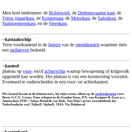
Men kent ondermeer: de
Bolsjewiek
, de
Dedemsvaartse kast
, de
Friese (maat)kast
, de
Kempenaar
, de
Motorkast
, de
Salonkast
, de
Stukgoederenkast
, en de
Sleepkast
.
~
kastaakschip
:
Term voorkomend in de
liggers
van de
meetdiensten
waarmee men
een
steilsteven
bedoeld.
~
kasteel
:
plateau op
voor-
en/of
achterschip
waarop bewapening of krijgsvolk
opgesteld kan worden. Het plateau is van een borstwering voorzien.
Eventueel te onderscheiden in een voor- en achterkasteel.
Het kasteel kwam in de binnenvaart, bij mijn weten, alleen op de
oorlogskoggen
voor.
Bron: G.C.E. Crone; Onze schepen in de Gouden Eeuw. P.N. van Kampen & Zoon n.v.,
Amsterdam 1939. | Johan Hendrik van Dale, Van Dale's groot woordenboek der
Nederlandsche taal. Nijhoff, Sijthoff, 1914. Via Delpher.nl
~
kastenkont
: