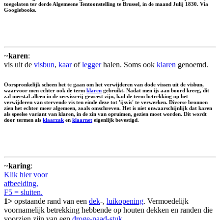
toegelaten ter derde Algemeene Tentoonstelling te Brussel, in de maand Julij 1830. Via
Googlebooks.
~
karen
:
vis uit de
visbun
,
kaar
of
legger
halen. Soms ook
klaren
genoemd.
Oorspronkelijk scheen het te gaan om het verwijderen van dode vissen uit de visbun,
waarvoor men echter ook de term
klaren
gebruikt. Nadat men ijs aan boord kreeg, dit
zal meestal alleen in de zeevisserij geweest zijn, had de term betrekking op het
verwijderen van stervende vis ten einde deze tot 'ijsvis' te verwerken. Diverse bronnen
zien het echter meer algemeen, zoals omschreven. Het is niet onwaarschijnlijk dat karen
als speelse variant van klaren, in de zin van opruimen, gezien moet worden. Dit wordt
door termen als
klaarzak
en
klaarnet
eigenlijk bevestigd.
~
karing
:
Klik hier voor
afbeelding.
F5 = sluiten.
1>
opstaande rand van een
dek
-,
luikopening
. Vermoedelijk
voornamelijk betrekking hebbende op houten dekken en randen die
voorzien zijn van een
droge-naad-stuk
.