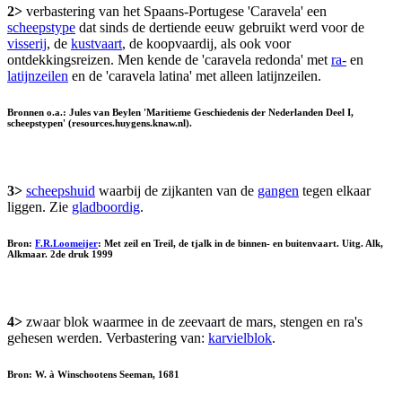
2>
verbastering van het Spaans-Portugese 'Caravela' een
scheepstype
dat sinds de dertiende eeuw gebruikt werd voor de
visserij
, de
kustvaart
, de koopvaardij, als ook voor
ontdekkingsreizen. Men kende de 'caravela redonda' met
ra-
en
latijnzeilen
en de 'caravela latina' met alleen latijnzeilen.
Bronnen o.a.: Jules van Beylen 'Maritieme Geschiedenis der Nederlanden Deel I,
scheepstypen' (resources.huygens.knaw.nl).
3>
scheepshuid
waarbij de zijkanten van de
gangen
tegen elkaar
liggen. Zie
gladboordig
.
Bron:
F.R.Loomeijer
: Met zeil en Treil, de tjalk in de binnen- en buitenvaart. Uitg. Alk,
Alkmaar. 2de druk 1999
4>
zwaar blok waarmee in de zeevaart de mars, stengen en ra's
gehesen werden. Verbastering van:
karvielblok
.
Bron: W. à Winschootens Seeman, 1681