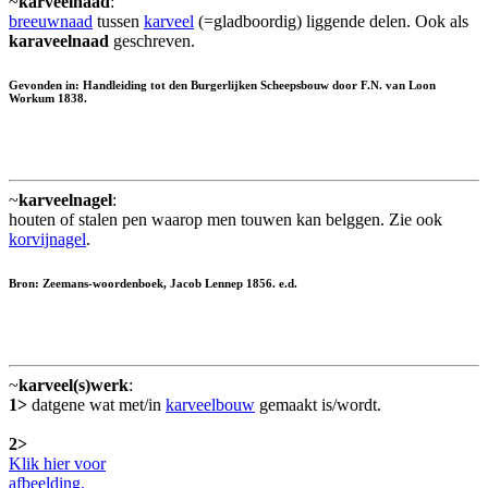
~
karveelnaad
:
breeuwnaad
tussen
karveel
(=gladboordig) liggende delen. Ook als
karaveelnaad
geschreven.
Gevonden in: Handleiding tot den Burgerlijken Scheepsbouw door F.N. van Loon
Workum 1838.
~
karveelnagel
:
houten of stalen pen waarop men touwen kan belggen. Zie ook
korvijnagel
.
Bron: Zeemans-woordenboek, Jacob Lennep 1856. e.d.
~
karveel(s)werk
:
1>
datgene wat met/in
karveelbouw
gemaakt is/wordt.
2>
Klik hier voor
afbeelding.