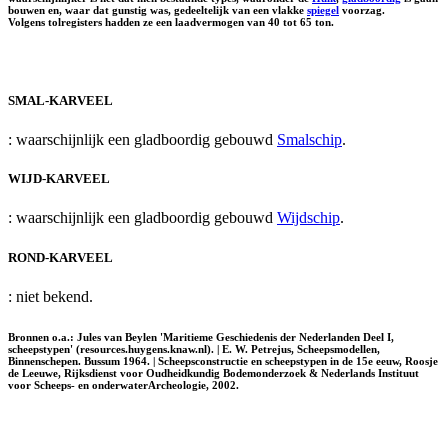
bouwen en, waar dat gunstig was, gedeeltelijk van een vlakke
spiegel
voorzag.
Volgens tolregisters hadden ze een laadvermogen van 40 tot 65 ton.
SMAL-KARVEEL
: waarschijnlijk een gladboordig gebouwd
Smalschip
.
WIJD-KARVEEL
: waarschijnlijk een gladboordig gebouwd
Wijdschip
.
ROND-KARVEEL
: niet bekend.
Bronnen o.a.: Jules van Beylen 'Maritieme Geschiedenis der Nederlanden Deel I,
scheepstypen' (resources.huygens.knaw.nl). | E. W. Petrejus, Scheepsmodellen,
Binnenschepen. Bussum 1964. | Scheepsconstructie en scheepstypen in de 15e eeuw, Roosje
de Leeuwe, Rijksdienst voor Oudheidkundig Bodemonderzoek & Nederlands Instituut
voor Scheeps- en onderwaterArcheologie, 2002.