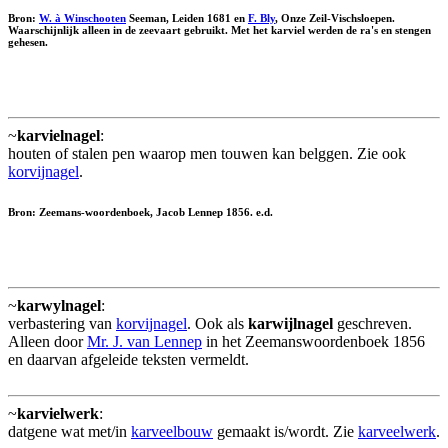
Bron:
W. à Winschooten
Seeman, Leiden 1681 en
F. Bly
, Onze Zeil-Vischsloepen.
Waarschijnlijk alleen in de zeevaart gebruikt. Met het karviel werden de ra's en stengen
gehesen.
~
karvielnagel
:
houten of stalen pen waarop men touwen kan belggen. Zie ook
korvijnagel
.
Bron: Zeemans-woordenboek, Jacob Lennep 1856. e.d.
~
karwylnagel
:
verbastering van
korvijnagel
. Ook als
karwijlnagel
geschreven.
Alleen door
Mr. J. van Lennep
in het Zeemanswoordenboek 1856
en daarvan afgeleide teksten vermeldt.
~
karvielwerk
:
datgene wat met/in
karveelbouw
gemaakt is/wordt. Zie
karveelwerk
.