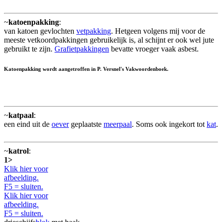
~
katoenpakking
:
van katoen gevlochten
vetpakking
. Hetgeen volgens mij voor de
meeste vetkoordpakkingen gebruikelijk is, al schijnt er ook wel jute
gebruikt te zijn.
Grafietpakkingen
bevatte vroeger vaak asbest.
Katoenpakking wordt aangetroffen in P. Versnel's Vakwoordenboek.
~
katpaal
:
een eind uit de
oever
geplaatste
meerpaal
. Soms ook ingekort tot
kat
.
~
katrol
:
1>
Klik hier voor
afbeelding.
F5 = sluiten.
Klik hier voor
afbeelding.
F5 = sluiten.