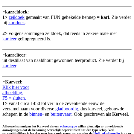
~
karreldoek
:
1>
zeildoek
gemaakt van FIJN gehekelde hennep =
karl
. Zie verder
bij
karldoek
.
2>
volgens sommigen zeildoek, dat reeds in zekere mate met
karlteer
geïmpregneerd is.
~
karrelteer
:
uit destillaat van naaldhout gewonnen teerproduct. Zie verder bij
karlteer
.
~
Karveel
:
Klik hier voor
afbeelding.
F5 = sluiten.
1>
vanaf circa 1450 tot ver in de zeventiende eeuw de
verzamelnaam voor diverse
gladboordig
, dus karveel, gebouwde
schepen in de
binnen-
en
buitenvaart
. Ook geschreven als
Kerveel
.
Alhoewel sommigen het Karveel als een
scheepstype
willen zien, zijn er onvoldoende
aanwijzingen dat de benaming werkelijk beperkt bleef tot één type schip. Veel
waarschijnlijker is het dat men bestaande types, waaronder de
Hulk
,
gladboordig
is gaan