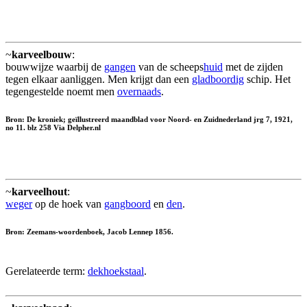
~
karveelbouw
:
bouwwijze waarbij de
gangen
van de scheeps
huid
met de zijden
tegen elkaar aanliggen. Men krijgt dan een
gladboordig
schip. Het
tegengestelde noemt men
overnaads
.
Bron: De kroniek; geïllustreerd maandblad voor Noord- en Zuidnederland jrg 7, 1921,
no 11. blz 258 Via Delpher.nl
~
karveelhout
:
weger
op de hoek van
gangboord
en
den
.
Bron: Zeemans-woordenboek, Jacob Lennep 1856.
Gerelateerde term:
dekhoekstaal
.