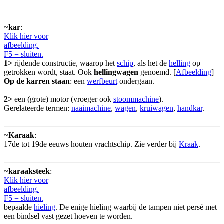
~
kar
:
Klik hier voor
afbeelding.
F5 = sluiten.
1>
rijdende constructie, waarop het
schip
, als het de
helling
op
getrokken wordt, staat. Ook
hellingwagen
genoemd. [
Afbeelding
]
Op de karren staan
: een
werfbeurt
ondergaan.
2>
een (grote) motor (vroeger ook
stoommachine
).
Gerelateerde termen:
naaimachine
,
wagen
,
kruiwagen
,
handkar
.
~
Karaak
:
17de tot 19de eeuws houten vrachtschip. Zie verder bij
Kraak
.
~
karaaksteek
:
Klik hier voor
afbeelding.
F5 = sluiten.
bepaalde
hieling
. De enige hieling waarbij de tampen niet persé met
een bindsel vast gezet hoeven te worden.