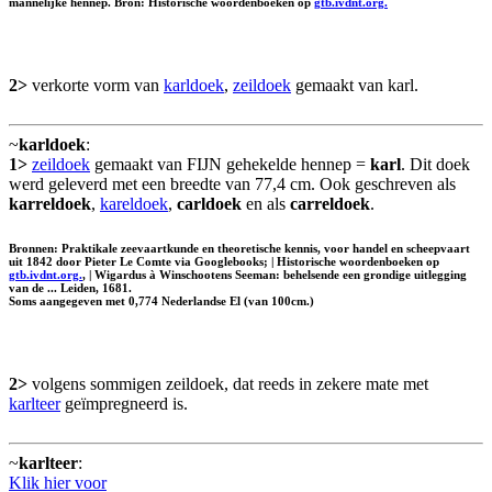
mannelijke hennep. Bron: Historische woordenboeken op
gtb.ivdnt.org.
2>
verkorte vorm van
karldoek
,
zeildoek
gemaakt van karl.
~
karldoek
:
1>
zeildoek
gemaakt van FIJN gehekelde hennep =
karl
. Dit doek
werd geleverd met een breedte van 77,4 cm. Ook geschreven als
karreldoek
,
kareldoek
,
carldoek
en als
carreldoek
.
Bronnen: Praktikale zeevaartkunde en theoretische kennis, voor handel en scheepvaart
uit 1842 door Pieter Le Comte via Googlebooks; | Historische woordenboeken op
gtb.ivdnt.org.
, | Wigardus à Winschootens Seeman: behelsende een grondige uitlegging
van de ... Leiden, 1681.
Soms aangegeven met 0,774 Nederlandse El (van 100cm.)
2>
volgens sommigen zeildoek, dat reeds in zekere mate met
karlteer
geïmpregneerd is.
~
karlteer
:
Klik hier voor