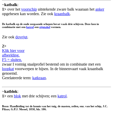
~
katbalk
:
1>
over het
voorschip
uitstekende zware balk waaraan het
anker
opgehesen kan worden. Zie ook
kraanbalk
.
De katbalk op de oude zeegaande schepen bevat vaak drie schijven. Deze kon in
combinatie met een
katrol
een
gijntakel
vormen.
Zie ook
dovejut
.
2>
Klik hier voor
afbeelding.
F5 = sluiten.
zwaar I vormig staalprofiel bestemd om in combinatie met een
loopkat
voorwerpen te hijsen. In de binnenvaart vaak kraanbalk
genoemd.
Gerelateerde term:
katkraan
.
~
katblok
:
1>
een
blok
met drie schijven; een
katrol
.
Bron: Handleiding tot de kennis van het tuig, de masten, zeilen, enz. van het schip, J.C.
Pilaar, G.P.J. Mossel, 1858, blz. 106.