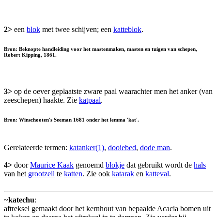
2>
een
blok
met twee schijven; een
katteblok
.
Bron: Beknopte handleiding voor het mastenmaken, masten en tuigen van schepen,
Robert Kipping, 1861.
3>
op de oever geplaatste zware paal waarachter men het anker (van
zeeschepen) haakte. Zie
katpaal
.
Bron: Winschooten's Seeman 1681 onder het lemma 'kat'.
Gerelateerde termen:
katanker(1)
,
dooiebed
,
dode man
.
4>
door
Maurice Kaak
genoemd
blokje
dat gebruikt wordt de
hals
van het
grootzeil
te
katten
. Zie ook
katarak
en
katteval
.
~
katechu
:
aftreksel gemaakt door het kernhout van bepaalde Acacia bomen uit