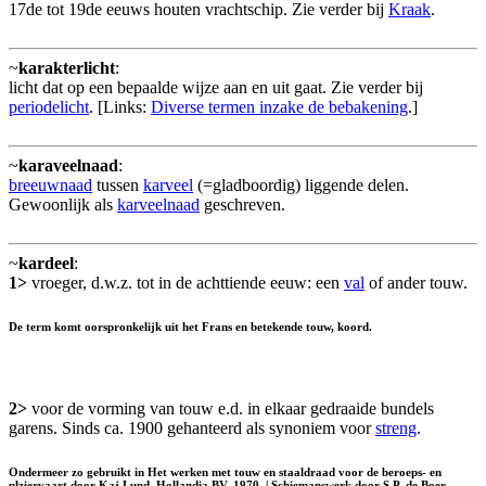
17de tot 19de eeuws houten vrachtschip. Zie verder bij
Kraak
.
~
karakterlicht
:
licht dat op een bepaalde wijze aan en uit gaat. Zie verder bij
periodelicht
. [Links:
Diverse termen inzake de bebakening
.]
~
karaveelnaad
:
breeuwnaad
tussen
karveel
(=gladboordig) liggende delen.
Gewoonlijk als
karveelnaad
geschreven.
~
kardeel
:
1>
vroeger, d.w.z. tot in de achttiende eeuw: een
val
of ander touw.
De term komt oorspronkelijk uit het Frans en betekende touw, koord.
2>
voor de vorming van touw e.d. in elkaar gedraaide bundels
garens. Sinds ca. 1900 gehanteerd als synoniem voor
streng
.
Ondermeer zo gebruikt in Het werken met touw en staaldraad voor de beroeps- en
plziervaart door Kaj Lund, Hollandia BV, 1970. | Schiemanswerk door S.P. de Boer,