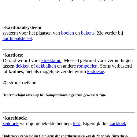
~
kardinaalsysteem
:
systeem voor het plaatsen van
boeien
en
bakens
. Zie verder bij
kardinaalstelsel
.
~
kardoes
:
1>
oud woord voor
knieklamp
. Meestal gebruikt voor verbindingen
tussen
dekken
of
dekbalken
en andere
rompdelen
. Soms verbasterd
tot
kadoes
, met als mogelijke verkleinvorm
kadoesie
.
2>
strook rietland.
De term schijnt alleen op het Kampereiland in gebruik geweest te zijn.
~
kareldoek
:
zeildoek
van fijn gehekelde hennep,
karl
. Eigenlijk dus
karldoek
.
Ondermeer genoemd in: Catalogus der voortbrengselen van de Nationale Nijverheid,