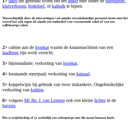
1>
takel
die gebruikt wordt om het
anker
mee onder de
boegspriet
,
kluiverboom
,
botteloef
, of
katbalk
te hijsen.
Waarschijnlijk door de misvattingen van minder terzakekundige personen komt men het
woord kat ook tegen als zijnde een onderdeel van voornoemde takel of van een
willekeurige takel.
2>
cabine aan de
loopkat
waarin de kraanmachinist van een
laadbrug
zijn werk verricht.
3>
hijsinstallatie; verkorting van
loopkat
.
4>
losstaande meerpaal; verkorting van
katpaal
.
5>
koppelwijze bij gebruik van twee stokankers. Ongebruikelijke
verkorting van
katting
.
6>
volgens
Mr Jhr. J. van Lennep
ook een kleine
lichter
in de
havens
.
Het is twijfelachtig of er werkelijk een scheepstype met die naam bestaan heeft.