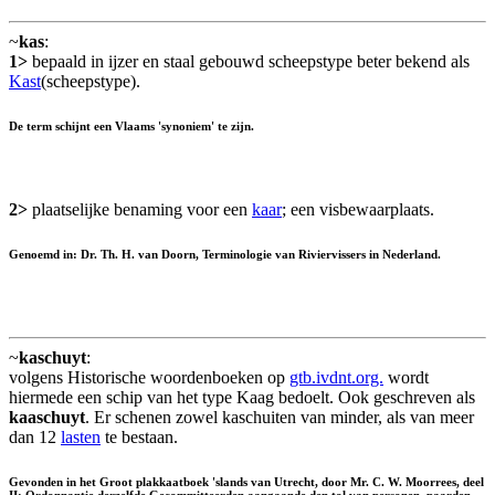
~
kas
:
1>
bepaald in ijzer en staal gebouwd scheepstype beter bekend als
Kast
(scheepstype).
De term schijnt een Vlaams 'synoniem' te zijn.
2>
plaatselijke benaming voor een
kaar
; een visbewaarplaats.
Genoemd in: Dr. Th. H. van Doorn, Terminologie van Riviervissers in Nederland.
~
kaschuyt
:
volgens Historische woordenboeken op
gtb.ivdnt.org.
wordt
hiermede een schip van het type Kaag bedoelt. Ook geschreven als
kaaschuyt
. Er schenen zowel kaschuiten van minder, als van meer
dan 12
lasten
te bestaan.
Gevonden in het Groot plakkaatboek 'slands van Utrecht, door Mr. C. W. Moorrees, deel
II: Ordonnantie derzelfde Gecommitteerden aangaande den tol van personen, paarden