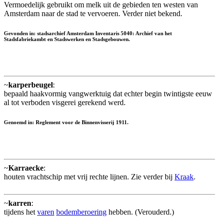
Vermoedelijk gebruikt om melk uit de gebieden ten westen van
Amsterdam naar de stad te vervoeren. Verder niet bekend.
Gevonden in: stadsarchief Amsterdam Inventaris 5040: Archief van het
Stadsfabriekambt en Stadswerken en Stadsgebouwen.
~
karperbeugel
:
bepaald haakvormig vangwerktuig dat echter begin twintigste eeuw
al tot verboden visgerei gerekend werd.
Genoemd in: Reglement voor de Binnenvisserij 1911.
~
Karraecke
:
houten vrachtschip met vrij rechte lijnen. Zie verder bij
Kraak
.
~
karren
:
tijdens het
varen
bodemberoering
hebben. (Verouderd.)