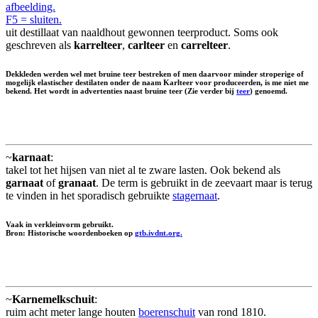
afbeelding.
F5 = sluiten.
uit destillaat van naaldhout gewonnen teerproduct. Soms ook
geschreven als
karrelteer
,
carlteer
en
carrelteer
.
Dekkleden werden wel met bruine teer bestreken of men daarvoor minder stroperige of
mogelijk elastischer destilaten onder de naam Karlteer voor produceerden, is me niet me
bekend. Het wordt in advertenties naast
bruine teer
(Zie verder bij
teer
) genoemd.
~
karnaat
:
takel tot het hijsen van niet al te zware lasten. Ook bekend als
garnaat
of
granaat
. De term is gebruikt in de zeevaart maar is terug
te vinden in het sporadisch gebruikte
stagernaat
.
Vaak in verkleinvorm gebruikt.
Bron: Historische woordenboeken op
gtb.ivdnt.org.
~
Karnemelkschuit
:
ruim acht meter lange houten
boerenschuit
van rond 1810.