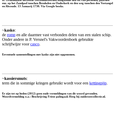
enz. op het Zandpad tusschen Breukelen en Ouderkerk en den weg tusschen den Voetangel
en Abcoude. 13 Januarij 1730. Via Google books.
~
kasko
:
de
romp
en alle daarmee vast verbonden delen van een stalen schip.
Onder andere in P. Versnel's Vakwoordenboek gebruikte
schrijfwijze voor
casco
.
Eeventuele samenstellingen met kasko zijn niet opgenomen.
~
kassiersmuts
:
term die in sommige kringen gebruikt wordt voor een
kettingpijp
.
Er zijn tot op heden (2012) geen oude vermeldingen van dit woord gevonden.
Woordvermelding o.a.: Beschrijving Friese palingaak Heeg bij zuiderzeecollectie.nl.