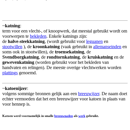
~
katning
:
term voor een vlecht-, of knoopwerk, dat meestal gebruikt wordt om
voorwerpen te
bekleden
. Enkele katnings zijn:
de
halve-steekkatning
, (wordt gebruikt voor
leguanen
en
stootwillen
), de
kroonkatning
(vaak gebruikt in
allemanseinden
en
soms ook in stootwillen), de
troensekatning
, de
Svendborgkatning
, de
rondtornkatning
, de
kruiskatning
en de
gewevenkatning
(worden gebruikt voor het bekleden van
handvaten en relingen). De meeste overige vlechtwerken worden
plattings
genoemd.
~
katoenijzer
:
volgens sommige bronnen gelijk aan een
breeuwijzer
. De naam doet
echter vermoeden dat het een breeuwijzer voor katoen in plaats van
voor hennep is.
Katoen werd voornamelijk in smalle
breeuwnaden
als
werk
gebruikt.