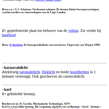
Bron o.a.: G.J. Schutten: Verdwenen schepen. De houten kleine beroepsvaartuigen,
vrachtvaarders en vissersschepen van de Lage Landen.
2>
geperforeerde plaat ten behoeve van de
visbun
. Zie verder bij
kaarbord
.
Bron:
P. Dorleijn
, De bouwgeschiedenis van een botter. Uitgeverij van Wijnen 1999.
~
karnavalslicht
:
driekleurig
navigatielicht
.
Heklicht
en beide
boordlichten
in 1
lantaarn vereenigd. Ook geschreven als carnavalslicht.
~
karl
:
1>
gehekelde hennep.
Beschreven in: D. Grothe, Mechanische Technologie, 1879
Karl is vrouwelijke hennep. Bij vergissing afgeleid van carlhennep = kerel - hennep =