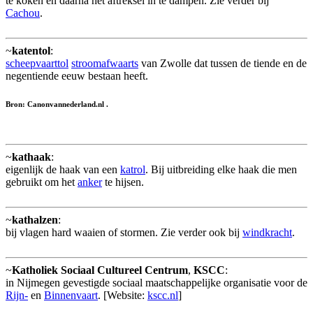
te koken en daarna het aftreksel in te dampen. Zie verder bij
Cachou
.
~
katentol
:
scheepvaarttol
stroomafwaarts
van Zwolle dat tussen de tiende en de
negentiende eeuw bestaan heeft.
Bron: Canonvannederland.nl .
~
kathaak
:
eigenlijk de haak van een
katrol
. Bij uitbreiding elke haak die men
gebruikt om het
anker
te hijsen.
~
kathalzen
:
bij vlagen hard waaien of stormen. Zie verder ook bij
windkracht
.
~
Katholiek Sociaal Cultureel Centrum
,
KSCC
:
in Nijmegen gevestigde sociaal maatschappelijke organisatie voor de
Rijn-
en
Binnenvaart
. [Website:
kscc.nl
]