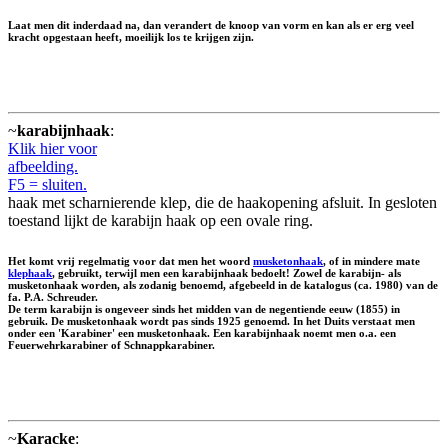
Laat men dit inderdaad na, dan verandert de knoop van vorm en kan als er erg veel
kracht opgestaan heeft, moeilijk los te krijgen zijn.
~
karabijnhaak
:
Klik hier voor
afbeelding.
F5 = sluiten.
haak met scharnierende klep, die de haakopening afsluit. In gesloten
toestand lijkt de karabijn haak op een ovale ring.
Het komt vrij regelmatig voor dat men het woord
musketonhaak
, of in mindere mate
klephaak
, gebruikt, terwijl men een karabijnhaak bedoelt! Zowel de karabijn- als
musketonhaak worden, als zodanig benoemd, afgebeeld in de katalogus (ca. 1980) van de
fa. P.A. Schreuder.
De term karabijn is ongeveer sinds het midden van de negentiende eeuw (1855) in
gebruik. De musketonhaak wordt pas sinds 1925 genoemd. In het Duits verstaat men
onder een 'Karabiner' een musketonhaak. Een karabijnhaak noemt men o.a. een
Feuerwehrkarabiner of Schnappkarabiner.
~
Karacke
: