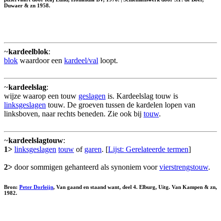
Duwaer & zn 1958.
~
kardeelblok
:
blok
waardoor een
kardeel/val
loopt.
~
kardeelslag
:
wijze waarop een touw
geslagen
is. Kardeelslag touw is
linksgeslagen
touw. De groeven tussen de kardelen lopen van
linksboven, naar rechts beneden. Zie ook bij
touw
.
~
kardeelslagtouw
:
1>
linksgeslagen
touw
of
garen
. [
Lijst: Gerelateerde termen
]
2>
door sommigen gehanteerd als synoniem voor
vierstrengstouw
.
Bron:
Peter Dorleijn
, Van gaand en staand want, deel 4. Elburg, Uitg. Van Kampen & zn,
1982.