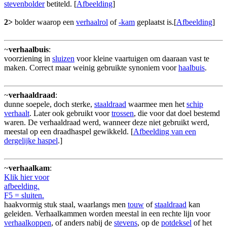
stevenbolder
betiteld. [
Afbeelding
]
2>
bolder waarop een
verhaalrol
of
-kam
geplaatst is.[
Afbeelding
]
~
verhaalbuis
:
voorziening in
sluizen
voor kleine vaartuigen om daaraan vast te
maken. Correct maar weinig gebruikte synoniem voor
haalbuis
.
~
verhaaldraad
:
dunne soepele, doch sterke,
staaldraad
waarmee men het
schip
verhaalt
. Later ook gebruikt voor
trossen
, die voor dat doel bestemd
waren. De verhaaldraad werd, wanneer deze niet gebruikt werd,
meestal op een draadhaspel gewikkeld. [
Afbeelding van een
dergelijke haspel
.]
~
verhaalkam
:
Klik hier voor
afbeelding.
F5 = sluiten.
haakvormig stuk staal, waarlangs men
touw
of
staaldraad
kan
geleiden. Verhaalkammen worden meestal in een rechte lijn voor
verhaalkoppen
, of anders nabij de
stevens
, op de
potdeksel
of het