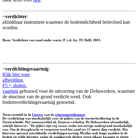
~
verdichter
:
afzinkbaar instrument waarmee de bodemdichtheid beïnvloed kan
worden.
Bron: Verdichten van zand onder water. P. v.d. Aa. TU Delft 2003.
~
verdichtingsvaartuig
:
Klik hier voor
afbeelding.
F5 = sluiten.
vaartuig
gebouwd voor de uitvoering van de Deltawerken, waarmee
de structuur van de grond verdicht werd. Ook
bodemverdichtingsvaartuig genoemd.
Term vermeld in de
Liggers
van de
scheepsmeetdiensten
.
De verdichting was noodzakelijk voor de pijlers van de stormvloedkering in de
Oosterschelde. Het zeeuwsarchief.nl, Zeeuwse verhalen, De Deltawerken afzonderlijk,
schrijft hierover: "De pijlers zijn erg zwaar zodat een stevige ondergrond noodzakelijk
was. Om de draagkracht te vergroten werd het zand tot 15 meter diep verdicht. Het
hiervoor speciaal ontwikkelde verdichtingsvaartuig Mytilus stak lange naalden in de
bodem en trilde hiermee, zodat de zandkorrels dichter tegen elkaar kwamen te zitten.