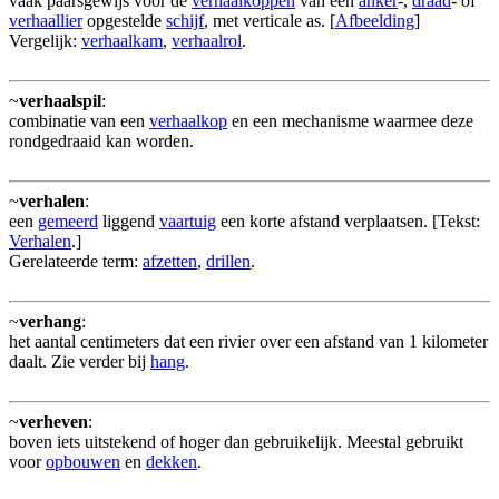
vaak paarsgewijs voor de
verhaalkoppen
van een
anker
-,
draad
- of
verhaallier
opgestelde
schijf
, met verticale as. [
Afbeelding
]
Vergelijk:
verhaalkam
,
verhaalrol
.
~
verhaalspil
:
combinatie van een
verhaalkop
en een mechanisme waarmee deze
rondgedraaid kan worden.
~
verhalen
:
een
gemeerd
liggend
vaartuig
een korte afstand verplaatsen. [Tekst:
Verhalen
.]
Gerelateerde term:
afzetten
,
drillen
.
~
verhang
:
het aantal centimeters dat een rivier over een afstand van 1 kilometer
daalt. Zie verder bij
hang
.
~
verheven
:
boven iets uitstekend of hoger dan gebruikelijk. Meestal gebruikt
voor
opbouwen
en
dekken
.