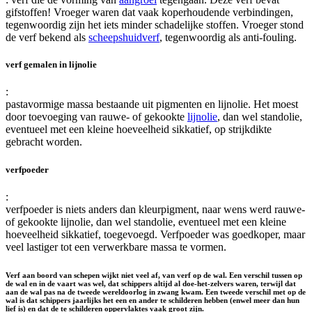
gifstoffen! Vroeger waren dat vaak koperhoudende verbindingen,
tegenwoordig zijn het iets minder schadelijke stoffen. Vroeger stond
de verf bekend als
scheepshuidverf
, tegenwoordig als anti-fouling.
verf gemalen in lijnolie
:
pastavormige massa bestaande uit pigmenten en lijnolie. Het moest
door toevoeging van rauwe- of gekookte
lijnolie
, dan wel standolie,
eventueel met een kleine hoeveelheid sikkatief, op strijkdikte
gebracht worden.
verfpoeder
:
verfpoeder is niets anders dan kleurpigment, naar wens werd rauwe-
of gekookte lijnolie, dan wel standolie, eventueel met een kleine
hoeveelheid sikkatief, toegevoegd. Verfpoeder was goedkoper, maar
veel lastiger tot een verwerkbare massa te vormen.
Verf aan boord van schepen wijkt niet veel af, van verf op de wal. Een verschil tussen op
de wal en in de vaart was wel, dat schippers altijd al doe-het-zelvers waren, terwijl dat
aan de wal pas na de tweede wereldoorlog in zwang kwam. Een tweede verschil met op de
wal is dat schippers jaarlijks het een en ander te schilderen hebben (enwel meer dan hun
lief is) en dat de te schilderen oppervlaktes vaak groot zijn.