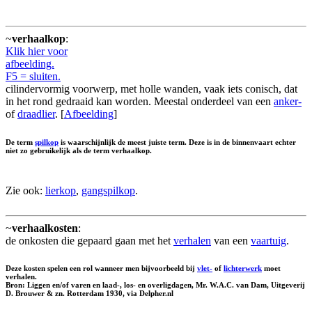
~
verhaalkop
:
Klik hier voor
afbeelding.
F5 = sluiten.
cilindervormig voorwerp, met holle wanden, vaak iets conisch, dat
in het rond gedraaid kan worden. Meestal onderdeel van een
anker-
of
draadlier
. [
Afbeelding
]
De term
spilkop
is waarschijnlijk de meest juiste term. Deze is in de binnenvaart echter
niet zo gebruikelijk als de term verhaalkop.
Zie ook:
lierkop
,
gangspilkop
.
~
verhaalkosten
:
de onkosten die gepaard gaan met het
verhalen
van een
vaartuig
.
Deze kosten spelen een rol wanneer men bijvoorbeeld bij
vlet-
of
lichterwerk
moet
verhalen.
Bron: Liggen en/of varen en laad-, los- en overligdagen, Mr. W.A.C. van Dam, Uitgeverij
D. Brouwer & zn. Rotterdam 1930, via Delpher.nl