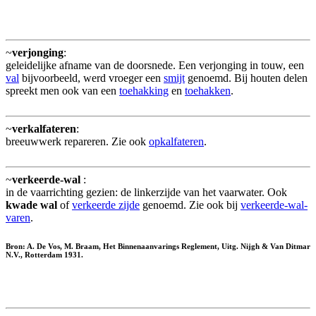
~
verjonging
:
geleidelijke afname van de doorsnede. Een verjonging in touw, een
val
bijvoorbeeld, werd vroeger een
smijt
genoemd. Bij houten delen
spreekt men ook van een
toehakking
en
toehakken
.
~
verkalfateren
:
breeuwwerk repareren. Zie ook
opkalfateren
.
~
verkeerde-wal
:
in de vaarrichting gezien: de linkerzijde van het vaarwater. Ook
kwade wal
of
verkeerde zijde
genoemd. Zie ook bij
verkeerde-wal-
varen
.
Bron: A. De Vos, M. Braam, Het Binnenaanvarings Reglement, Uitg. Nijgh & Van Ditmar
N.V., Rotterdam 1931.