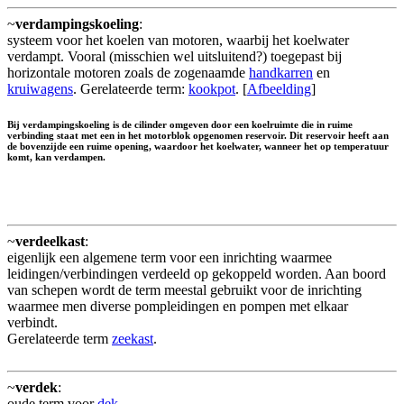
~
verdampingskoeling
:
systeem voor het koelen van motoren, waarbij het koelwater
verdampt. Vooral (misschien wel uitsluitend?) toegepast bij
horizontale motoren zoals de zogenaamde
handkarren
en
kruiwagens
. Gerelateerde term:
kookpot
. [
Afbeelding
]
Bij verdampingskoeling is de cilinder omgeven door een koelruimte die in ruime
verbinding staat met een in het motorblok opgenomen reservoir. Dit reservoir heeft aan
de bovenzijde een ruime opening, waardoor het koelwater, wanneer het op temperatuur
komt, kan verdampen.
~
verdeelkast
:
eigenlijk een algemene term voor een inrichting waarmee
leidingen/verbindingen verdeeld op gekoppeld worden. Aan boord
van schepen wordt de term meestal gebruikt voor de inrichting
waarmee men diverse pompleidingen en pompen met elkaar
verbindt.
Gerelateerde term
zeekast
.
~
verdek
:
oude term voor
dek
.