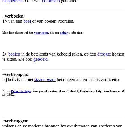
etapperecht
. Ook wel
lastbreken
genoemd.
~
verboeien
:
1>
van een
boei
of van boeien voorzien.
Men kan dus zowel het
vaarwater
, als een
anker
verboeien.
2>
boeien
in de betekenis van geboeid raken, op een
droogte
komen
te zitten. Zie ook
geboeid
.
~
verbrengen
:
bij het vissen met
staand want
het op een andere plaats voortzetten.
Bron:
Peter Dorleijn
, Van gaand en staand want, deel 1, Enkhuizen. Uitg. Van Kampen &
zn, 1982.
~
verbruggen
:
volgens enige moderne bronnen het overbrengen van goederen van