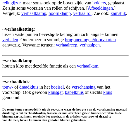
relingijzer
, maar soms ook op de bovenzijde van
bolders
, geplaatst.
Ze zijn soms voorzien van rollen of schijven. [
Afbeeldingen
.]
Vergelijk:
verhaalklamp
,
hoornklamp
,
verhaalrol
. Zie ook:
kamstuk
.
~
verhaalketting
:
tussen vaste punten bevestigde ketting om zich langs te kunnen
verhalen
. Ondermeer in sommige
brugopeningen/doorvaarten
aanwezig. Verwante termen:
verhaalreep
,
verhaalpen
.
~
verhaalklamp
:
houten klos met dezelfde functie als een
verhaalkam
.
~
verhaalkluis
:
touw-
of
draadkluis
in het
boeisel
, de
verschansing
van het
voorschip. Ook gewoon
kluisgat
,
kabelkluis
of slechts
kluis
genoemd.
De term komt vermoedelijk uit de zeevaart waar de hoogte van de verschansing meestal
dusdanig is dat verhaaldraden, trossen, er niet overheen geleid kunnen worden. In de
binnenvaart zal men, teneinde het moeizaam doorhalen van touw of draad te
voorkomen, liever kammen dan gesloten kluizen gebruiken.