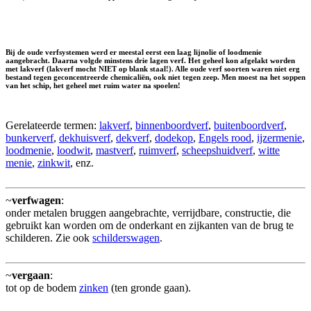
Bij de oude verfsystemen werd er meestal eerst een laag lijnolie of loodmenie
aangebracht. Daarna volgde minstens drie lagen verf. Het geheel kon afgelakt worden
met lakverf (lakverf mocht NIET op blank staal!). Alle oude verf soorten waren niet erg
bestand tegen geconcentreerde chemicaliën, ook niet tegen zeep. Men moest na het soppen
van het schip, het geheel met ruim water na spoelen!
Gerelateerde termen:
lakverf
,
binnenboordverf
,
buitenboordverf
,
bunkerverf
,
dekhuisverf
,
dekverf
,
dodekop
,
Engels rood
,
ijzermenie
,
loodmenie
,
loodwit
,
mastverf
,
ruimverf
,
scheepshuidverf
,
witte
menie
,
zinkwit
, enz.
~
verfwagen
:
onder metalen bruggen aangebrachte, verrijdbare, constructie, die
gebruikt kan worden om de onderkant en zijkanten van de brug te
schilderen. Zie ook
schilderswagen
.
~
vergaan
:
tot op de bodem
zinken
(ten gronde gaan).