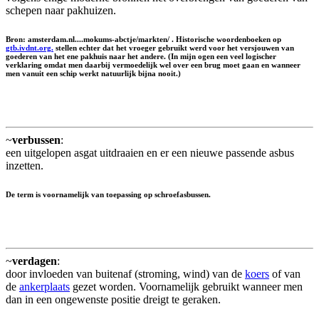
schepen naar pakhuizen.
Bron: amsterdam.nl....mokums-abctje/markten/ . Historische woordenboeken op
gtb.ivdnt.org.
stellen echter dat het vroeger gebruikt werd voor het versjouwen van
goederen van het ene pakhuis naar het andere. (In mijn ogen een veel logischer
verklaring omdat men daarbij vermoedelijk wel over een brug moet gaan en wanneer
men vanuit een schip werkt natuurlijk bijna nooit.)
~
verbussen
:
een uitgelopen asgat uitdraaien en er een nieuwe passende asbus
inzetten.
De term is voornamelijk van toepassing op schroefasbussen.
~
verdagen
:
door invloeden van buitenaf (stroming, wind) van de
koers
of van
de
ankerplaats
gezet worden. Voornamelijk gebruikt wanneer men
dan in een ongewenste positie dreigt te geraken.