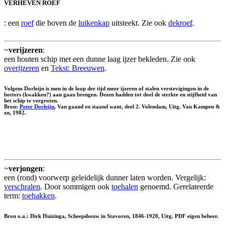
VERHEVEN ROEF
: een
roef
die boven de
luikenkap
uitsteekt. Zie ook
dekroef
.
~
verijzeren
:
een houten schip met een dunne laag ijzer bekleden. Zie ook
overijzeren
en
Tekst: Breeuwen
.
Volgens Dorleijn is men in de loop der tijd meer ijzeren of stalen verstevigingen in de
botters (kwakken?) aan gaan brengen. Dezen hadden tot doel de sterkte en stijfheid van
het schip te vergroten.
Bron:
Peter Dorleijn
, Van gaand en staand want, deel 2. Volendam, Uitg. Van Kampen &
zn, 1982.
~
verjongen
:
een (rond) voorwerp geleidelijk dunner laten worden. Vergelijk:
verschralen
. Door sommigen ook
toehalen
genoemd. Gerelateerde
term:
toehakken
.
Bron o.a.: Dirk Huizinga, Scheepsbouw in Stavoren, 1846-1920, Uitg. PDF eigen beheer.