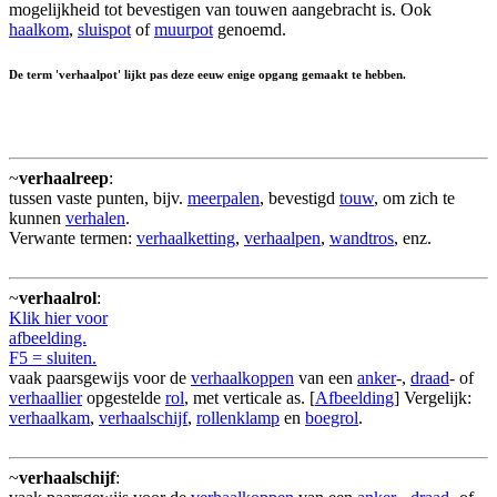
mogelijkheid tot bevestigen van touwen aangebracht is. Ook
haalkom
,
sluispot
of
muurpot
genoemd.
De term 'verhaalpot' lijkt pas deze eeuw enige opgang gemaakt te hebben.
~
verhaalreep
:
tussen vaste punten, bijv.
meerpalen
, bevestigd
touw
, om zich te
kunnen
verhalen
.
Verwante termen:
verhaalketting
,
verhaalpen
,
wandtros
, enz.
~
verhaalrol
:
Klik hier voor
afbeelding.
F5 = sluiten.
vaak paarsgewijs voor de
verhaalkoppen
van een
anker
-,
draad
- of
verhaallier
opgestelde
rol
, met verticale as. [
Afbeelding
] Vergelijk:
verhaalkam
,
verhaalschijf
,
rollenklamp
en
boegrol
.
~
verhaalschijf
: