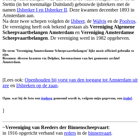
Stettin (in het toenmalige Duitsland) gebouwde ijsbrekers met de
namen
IJsbreker I en IJsbreker II
. Deze kwamen december 1893 in
Amsterdam aan.
Na deze twee schepen volgden de
IJsbeer
, de
Walvis
en de
Poolvos
.
De vereniging heeft ook bekend gestaan als
Vereniging Algemene
Scheepvaartbelangen Amsterdam
en
Vereniging Amsterdamse
Scheepvaartbelangen
. De vereniging werd in 1982 opgeheven.
De term 'Vereniging Amsterdamse Scheepvaartbelangen' lijkt nooit officieel gebruikt te
zijn.
Bronnen: diverse kranten via Delpher, Inventarissen van het gemeente archief
Amsterdam.
[Lees ook:
Openhouden bij vorst van den toegang tot Amsterdam uit
zee
en
IJsbreken op de zaan
.
Opm. wat bij de foto een
ijsploeg
genoemd wordt is, volgens mijn gegevens, een
ijsslof
.
]
~
Vereeniging van Reeders der Binnenscheepvaart
:
in 1916 opgericht verband van
reders
in de
binnenvaart
.