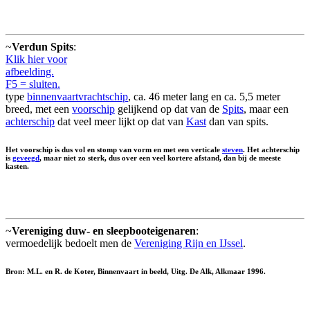
~
Verdun Spits
:
Klik hier voor
afbeelding.
F5 = sluiten.
type
binnenvaartvrachtschip
, ca. 46 meter lang en ca. 5,5 meter
breed, met een
voorschip
gelijkend op dat van de
Spits
, maar een
achterschip
dat veel meer lijkt op dat van
Kast
dan van spits.
Het voorschip is dus vol en stomp van vorm en met een verticale
steven
. Het achterschip
is
geveegd
, maar niet zo sterk, dus over een veel kortere afstand, dan bij de meeste
kasten.
~
Vereniging duw- en sleepbooteigenaren
:
vermoedelijk bedoelt men de
Vereniging Rijn en IJssel
.
Bron: M.L. en R. de Koter, Binnenvaart in beeld, Uitg. De Alk, Alkmaar 1996.