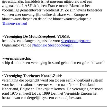
gevestigd zijn. Inmiddels is het museum uitgebreid met een
zogenaamde LASH-bak, een Franse motor 'Marot' en het
voormalige gemeenteveer 'Veerdienst 3'. Ze zijn tevens beheerder
van een zeer omvangrijke online database van Europese
binnenvaartschepen en de online binnenvaartencyclopedie
'
Binnenvaarttaal
'.
~
Vereniging De MotorSleepboot
,
VDMS
:
behouds- en belangenorganisatie voor
sleepbooteigenaren
.
Organisator van de
Nationale Sleepbootdagen
.
~
verenigingsschip
:
schip dat door een vereniging in stand gehouden en gebruikt wordt.
~
Vereniging Toerbeurt Noord-Zuid
:
vereniging die opgericht werd om tot een eerlijk toerbeurt systeem
voor het internationale vervoer van en naar Noord-Duitsland,
Nederland, België en Frankrijk te komen. De vereniging ontstond
rond 1975 en heeft tot ca. 1999 toen het Verenigde Europa het
bestaan van een dergelijk systeem verbood, bestaan.