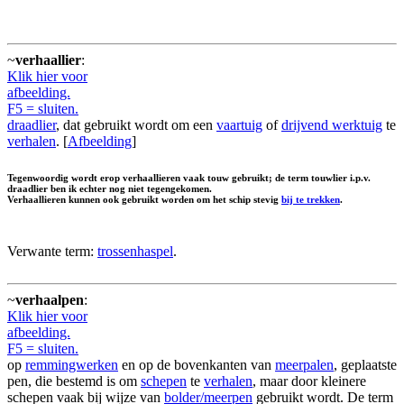
~
verhaallier
:
Klik hier voor
afbeelding.
F5 = sluiten.
draadlier
, dat gebruikt wordt om een
vaartuig
of
drijvend werktuig
te
verhalen
. [
Afbeelding
]
Tegenwoordig wordt erop verhaallieren vaak touw gebruikt; de term touwlier i.p.v.
draadlier ben ik echter nog niet tegengekomen.
Verhaallieren kunnen ook gebruikt worden om het schip stevig
bij te trekken
.
Verwante term:
trossenhaspel
.
~
verhaalpen
:
Klik hier voor
afbeelding.
F5 = sluiten.
op
remmingwerken
en op de bovenkanten van
meerpalen
, geplaatste
pen, die bestemd is om
schepen
te
verhalen
, maar door kleinere
schepen vaak bij wijze van
bolder/meerpen
gebruikt wordt. De term