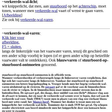
~
verkeerde-wal-licht
;
wit knipperlicht, dat men, aan
stuurboord
op het
achterschip
, moet
tonen, wanneer men
verkeerde-wal
vaart of wenst te gaan varen.
[
Afbeelding
]
Zie ook bij
verkeerde-wal-varen
.
~
verkeerde-wal-varen
:
Klik hier voor
afbeelding.
F5 = sluiten.
langs de linkerzijde van het vaarwater varen, tenzij dit geschied om
een ander schip voorbij te lopen (of er geen ander schip op hetzelfde
vaarwater valt te ontdekken). Ook
blauwvaren
of
stuurboord-op-
stuurboord-ontmoeten
genoemd.
stuurboord-op-stuurboord-ontmoeten is de officiële term.
Wanneer verkeersborden of verkeersregels langs de linkeroever varen verplichten, dan
ligt ook het vaarwater langs de linkeroever. Vandaar dat stuurboord op stuurboord
ontmoeten een betere begripsbepaling is. Vroeger kende men het begrip verkeerde-wal-
varen uitsluitend op de rivieren. De
opvaart
gaf er de voorkeur aan de binnenbochten
van de rivier te volgen. In de binnenbochten staat immers minder stroom dan in de
buitenbochten. De opvaart gaf, des daags, door middel van een (licht*-)blauwe vlag aan
de afvaart te kennen, dat zij naar de verkeerde-wal wenste over te lopen, dan wel aan de
verkeerde-wal voer. Sinds 1984(?) toont men in plaats van een vlag een vierkant blauw
bord met witte rand: het
'blauwe-bord'
. Wanneer het donker is toont men een wit
knipperlicht: het verkeerde-wal-licht. Tenminste dat is sinds 1939 het geval. Op schepen
zonder electriciteit aan boord simuleerde men het knipperlicht door een lantaarn heen-
en-weer te zwaaien.