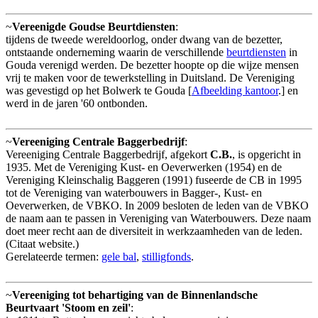
~
Vereenigde Goudse Beurtdiensten
:
tijdens de tweede wereldoorlog, onder dwang van de bezetter,
ontstaande onderneming waarin de verschillende
beurtdiensten
in
Gouda verenigd werden. De bezetter hoopte op die wijze mensen
vrij te maken voor de tewerkstelling in Duitsland. De Vereniging
was gevestigd op het Bolwerk te Gouda [
Afbeelding kantoor
.] en
werd in de jaren '60 ontbonden.
~
Vereeniging Centrale Baggerbedrijf
:
Vereeniging Centrale Baggerbedrijf, afgekort
C.B.
, is opgericht in
1935. Met de Vereniging Kust- en Oeverwerken (1954) en de
Vereniging Kleinschalig Baggeren (1991) fuseerde de CB in 1995
tot de Vereniging van waterbouwers in Bagger-, Kust- en
Oeverwerken, de VBKO. In 2009 besloten de leden van de VBKO
de naam aan te passen in Vereniging van Waterbouwers. Deze naam
doet meer recht aan de diversiteit in werkzaamheden van de leden.
(Citaat website.)
Gerelateerde termen:
gele bal
,
stilligfonds
.
~
Vereeniging tot behartiging van de Binnenlandsche
Beurtvaart 'Stoom en zeil'
: