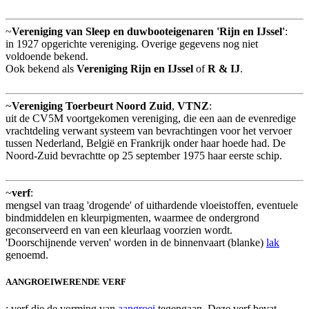
~
Vereniging van Sleep en duwbooteigenaren 'Rijn en IJssel'
:
in 1927 opgerichte vereniging. Overige gegevens nog niet
voldoende bekend.
Ook bekend als
Vereniging Rijn en IJssel
of
R & IJ
.
~
Vereniging Toerbeurt Noord Zuid
,
VTNZ
:
uit de CV5M voortgekomen vereniging, die een aan de evenredige
vrachtdeling verwant systeem van bevrachtingen voor het vervoer
tussen Nederland, België en Frankrijk onder haar hoede had. De
Noord-Zuid bevrachtte op 25 september 1975 haar eerste schip.
~
verf
:
mengsel van traag 'drogende' of uithardende vloeistoffen, eventuele
bindmiddelen en kleurpigmenten, waarmee de ondergrond
geconserveerd en van een kleurlaag voorzien wordt.
'Doorschijnende verven' worden in de binnenvaart (blanke)
lak
genoemd.
AANGROEIWERENDE VERF
: verf die de vorming van
aangroei
tegengaan. Deze verf bevat