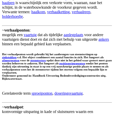
haalpen
is waarschijnlijk een verkorte vorm, waaraan, naar het
schijnt, in de waterbouwkunde de voorkeur gegeven wordt.
Verwante termen:
haalkom
,
verhaalketting
,
verhaalreep
,
bolderhoedje
.
~
verhaalponton
:
mogelijk een
vaartuig
dat als tijdelijke
aanlegplaats
voor andere
vaartuigen dienst doet en dat zich met behulp van uitgezette
ankers
binnen een bepaald gebied kan verplaatsen.
Het verhaalponton wordt gebruikt bij het aanbrengen van steenstortingen op
zinkstukken
e.d. Het object combineert een aantal functies in zich. Het fungeert als
afmeerponton
voor de
steenstorters
opdat deze niet in het gebied waar gestort moet gaan
worden behoeven te ankeren. Het fungeert als
positioneringsponton
omdat het ponton
dankzij zijn uitrusting in staat is op een vrij nauwkeurige positie plaats te nemen en als
verhaalponton weet het de steenstorter tijdens het storten volgens een bepaalde lijn te
verplaatsen.
Ondermeer genoemd in: Handboek Uitvoering Bodembverdedigingsconstructies uitg.
Rijkswaterstaat.
Gerelateerde term
sproeiponton
,
doseringsvaartuig
.
~
verhaalpot
:
komvormige uitsparing in kade of sluismuren waarin een