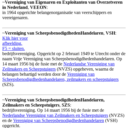
~
Vereniging van Eigenaren en Exploitanten van Overzetveren
in Nederland
,
VEEON
:
in 1964 opgerichte belangenorganisatie van veerschippers en
veereigenaren.
~
Vereniging van Scheepsbenodigdheden­Handelaren
,
VSH
:
Klik hier voor
afbeelding.
F5 = sluiten.
bedrijfsvereniging. Opgericht op 2 februari 1949 te Utrecht onder de
naam Vrije Vereniging van Scheepsbenodigdhedenhandelaren. Op
14 maart 1956 bij de fusie met de
Nederlandse Vereniging van
Zeilmakers en Scheepstuigers
(NVZS) opgeheven, waarna de
belangen behartigd werden door de
Vereniging van
Scheepsbenodigdhedenhandelaren, zeilmakers en scheepstuigers
(SZS).
~
Vereniging van ScheepsbenodigdhedenHandelaren,
Zeilmakers en Scheepstuigers
,
SZS
:
bedrijfsvereniging. Op 14 maart 1956 bij de fusie met de
Nederlandse Vereniging van Zeilmakers en Scheepstuigers
(NVZS)
en de
Vereniging van Scheepsbenodigdhedenhandelaren
(VSH)
opgericht.