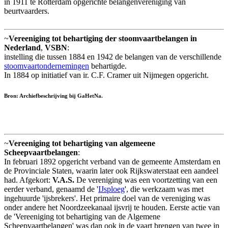
in 1911 te Rotterdam opgerichte belangenvereniging van
beurtvaarders.
~
Vereeniging tot behartiging der stoomvaartbelangen in
Nederland
,
VSBN
:
instelling die tussen 1884 en 1942 de belangen van de verschillende
stoomvaartondernemingen
behartigde.
In 1884 op initiatief van ir. C.F. Cramer uit Nijmegen opgericht.
Bron: Archiefbeschrijving bij GaHetNa.
~
Vereeniging tot behartiging van algemeene
Scheepvaartbelangen
:
In februari 1892 opgericht verband van de gemeente Amsterdam en
de Provinciale Staten, waarin later ook Rijkswaterstaat een aandeel
had. Afgekort:
V.A.S.
De vereniging was een voortzetting van een
eerder verband, genaamd de '
IJsploeg
', die werkzaam was met
ingehuurde 'ijsbrekers'. Het primaire doel van de vereniging was
onder andere het Noordzeekanaal ijsvrij te houden. Eerste actie van
de 'Vereeniging tot behartiging van de Algemene
Scheepvaartbelangen' was dan ook in de vaart brengen van twee in