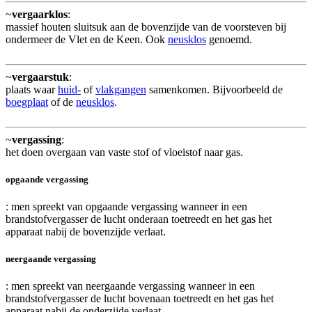
~
vergaarklos
:
massief houten sluitsuk aan de bovenzijde van de voorsteven bij
ondermeer de Vlet en de Keen. Ook
neusklos
genoemd.
~
vergaarstuk
:
plaats waar
huid-
of
vlakgangen
samenkomen. Bijvoorbeeld de
boegplaat
of de
neusklos
.
~
vergassing
:
het doen overgaan van vaste stof of vloeistof naar gas.
opgaande vergassing
: men spreekt van opgaande vergassing wanneer in een
brandstofvergasser de lucht onderaan toetreedt en het gas het
apparaat nabij de bovenzijde verlaat.
neergaande vergassing
: men spreekt van neergaande vergassing wanneer in een
brandstofvergasser de lucht bovenaan toetreedt en het gas het
apparaat nabij de onderzijde verlaat.