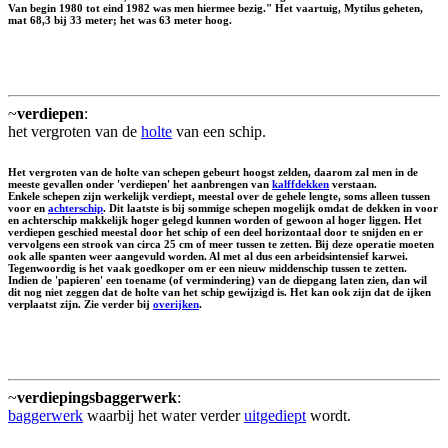
Van begin 1980 tot eind 1982 was men hiermee bezig." Het vaartuig, Mytilus geheten,
mat 68,3 bij 33 meter; het was 63 meter hoog.
~
verdiepen
:
het vergroten van de
holte
van een schip.
Het vergroten van de holte van schepen gebeurt hoogst zelden, daarom zal men in de
meeste gevallen onder 'verdiepen' het aanbrengen van
kalffdekken
verstaan.
Enkele schepen zijn werkelijk verdiept, meestal over de gehele lengte, soms alleen tussen
voor en
achterschip
. Dit laatste is bij sommige schepen mogelijk omdat de dekken in voor
en achterschip makkelijk hoger gelegd kunnen worden of gewoon al hoger liggen. Het
verdiepen geschied meestal door het schip of een deel horizontaal door te snijden en er
vervolgens een strook van circa 25 cm of meer tussen te zetten. Bij deze operatie moeten
ook alle spanten weer aangevuld worden. Al met al dus een arbeidsintensief karwei.
Tegenwoordig is het vaak goedkoper om er een nieuw middenschip tussen te zetten.
Indien de 'papieren' een toename (of vermindering) van de diepgang laten zien, dan wil
dit nog niet zeggen dat de holte van het schip gewijzigd is. Het kan ook zijn dat de ijken
verplaatst zijn. Zie verder bij
overijken
.
~
verdiepingsbaggerwerk
:
baggerwerk
waarbij het water verder
uitgediept
wordt.