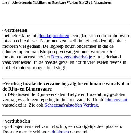
Bron: Beleidsdomein Mobiliteit en Openbare Werken GIP 2020, Vlaanderen.
~
verdieselen
:
met betrekking tot
gloeikopmotoren
: een gloeikopmotor ombouwen
tot een echte diesel. Naar men zegt is dit in het verleden bij enkele
motoren wel gedaan. De ingreep houdt ondermeer in dat de
cilinderkop en brandstofpomp vervangen moet worden. Ook
motoren uitgerust met het
Brons verstuiverbakje
zijn naderhand
vaak verdieseld. In de meeste gevallen houdt verdieselen tevens in
dat het motorvermogen licht stijgt.
~
Verdrag inzake de verzameling, afgifte en inname van afval in
de Rijn- en Binnenvaart
:
in 1996 tussen de Rijnoeverstaten, België en Luxemburg gesloten
verdrag waarin een regeling tot inname van afval in de
binnenvaart
vastgelegd is. Zie ook
Scheepsafvalstoffen Verdrag
.
~
verdubbelen
:
op of tegen een deel van het schip, een soortgelijk deel plaatsen.
Door de meeste schippers
dubbelen
genoemd