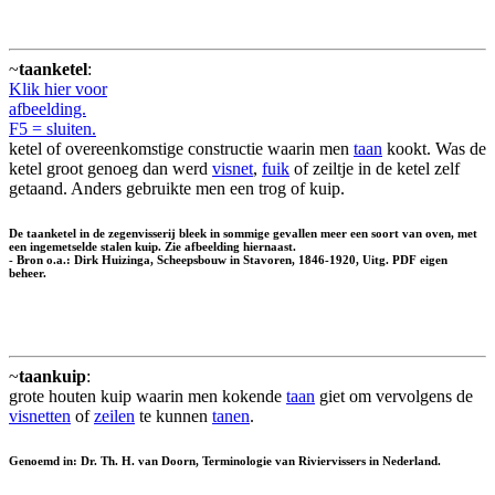
~
taanketel
:
Klik hier voor
afbeelding.
F5 = sluiten.
ketel of overeenkomstige constructie waarin men
taan
kookt. Was de
ketel groot genoeg dan werd
visnet
,
fuik
of zeiltje in de ketel zelf
getaand. Anders gebruikte men een trog of kuip.
De taanketel in de zegenvisserij bleek in sommige gevallen meer een soort van oven, met
een ingemetselde stalen kuip. Zie afbeelding hiernaast.
- Bron o.a.: Dirk Huizinga, Scheepsbouw in Stavoren, 1846-1920, Uitg. PDF eigen
beheer.
~
taankuip
:
grote houten kuip waarin men kokende
taan
giet om vervolgens de
visnetten
of
zeilen
te kunnen
tanen
.
Genoemd in: Dr. Th. H. van Doorn, Terminologie van Riviervissers in Nederland.