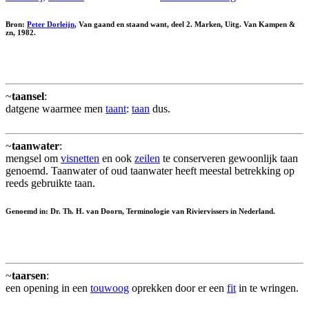
Bron:
Peter Dorleijn
, Van gaand en staand want, deel 2. Marken, Uitg. Van Kampen &
zn, 1982.
~
taansel
:
datgene waarmee men
taant
:
taan
dus.
~
taanwater
:
mengsel om
visnetten
en ook
zeilen
te conserveren gewoonlijk taan
genoemd. Taanwater of oud taanwater heeft meestal betrekking op
reeds gebruikte taan.
Genoemd in: Dr. Th. H. van Doorn, Terminologie van Riviervissers in Nederland.
~
taarsen
:
een opening in een
touwoog
oprekken door er een
fit
in te wringen.