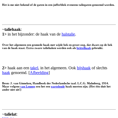
Het is me niet bekend of de gaten in een jufferblok eveneens taliegaten genoemd worden.
~
taliehaak
:
1>
in het bijzonder: de haak van de
halstalie
.
Over het algemeen een gesmede haak met wijde bek en groot oog, dat dwars op de bek
van de haak staat. Extra zware taliehaken werden ook als
brittelhaak
gebruikt.
2>
haak aan een
takel
, in het algemeen. Ook
hijshaak
of slechts
haak
genoemd. [
Afbeelding
]
Bron: J. van Ginneken, Handboek der Nederlandsche taal. L.C.G. Malmberg, 1914.
Maar volgens
van Lennep
zou het een
wartelende
haak moeten zijn. (Het één sluit het
ander niet uit!)
~
talielat
: