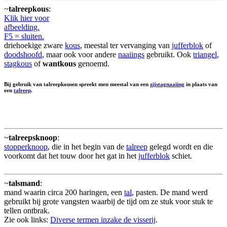
~
talreepkous
:
Klik hier voor
afbeelding.
F5 = sluiten.
driehoekige zware
kous
, meestal ter vervanging van
jufferblok
of
doodshoofd
, maar ook voor andere
naaiings
gebruikt. Ook
triangel
,
stagkous
of
wantkous
genoemd.
Bij gebruik van talreepkousen spreekt men meestal van een
zijstagnaaiing
in plaats van
een
talreep
.
~
talreepsknoop
:
stopperknoop
, die in het begin van de
talreep
gelegd wordt en die
voorkomt dat het touw door het gat in het
jufferblok
schiet.
~
talsmand
:
mand waarin circa 200 haringen, een
tal
, pasten. De mand werd
gebruikt bij grote vangsten waarbij de tijd om ze stuk voor stuk te
tellen ontbrak.
Zie ook links:
Diverse termen inzake de visserij
.