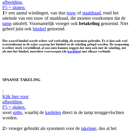
afbeelding.
F5 = sluiten.
1>
een aantal windingen, van dun
touw
of
staaldraad
, rond het
uiteinde van een touw of staaldraad, die moeten voorkomen dat de
tamp
uitrafelt. Voornamelijk vroeger ook
betakeling
genoemd. Niet
geheel juist ook
bindsel
genoemd.
Het woord bindsel wordt echter wel veelvuldig als synoniem gebruikt. Er is dan ook veel
overeenkomst in de wijze waarop het bindsel en de takeling gelegd worden. De toepassing
is echter sterk verschillend, al zou men kunnen zeggen dat men ook met de takeling, net
als met het bindsel, meerdere voorwerpen (de
kardelen
) met elkaar verbindt.
SPAANSE TAKELING
:
Klik hier voor
afbeelding.
F5 = sluiten.
soort
splits
, waarbij de
kardelen
direct in de tamp teruggevlochten
worden.
2>
vroeger gebruikt als synoniem voor de
takelage
, dus al het