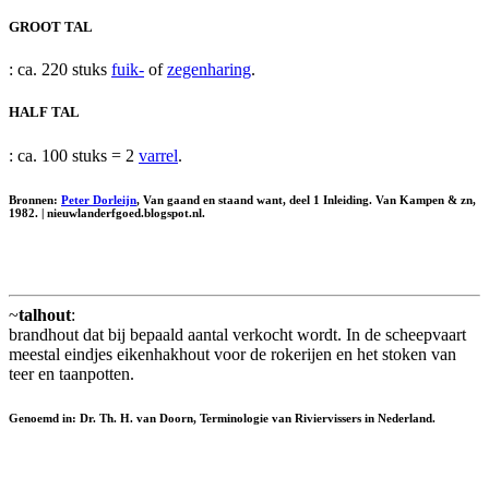
GROOT TAL
: ca. 220 stuks
fuik-
of
zegenharing
.
HALF TAL
: ca. 100 stuks = 2
varrel
.
Bronnen:
Peter Dorleijn
, Van gaand en staand want, deel 1 Inleiding. Van Kampen & zn,
1982. | nieuwlanderfgoed.blogspot.nl.
~
talhout
:
brandhout dat bij bepaald aantal verkocht wordt. In de scheepvaart
meestal eindjes eikenhakhout voor de rokerijen en het stoken van
teer en taanpotten.
Genoemd in: Dr. Th. H. van Doorn, Terminologie van Riviervissers in Nederland.