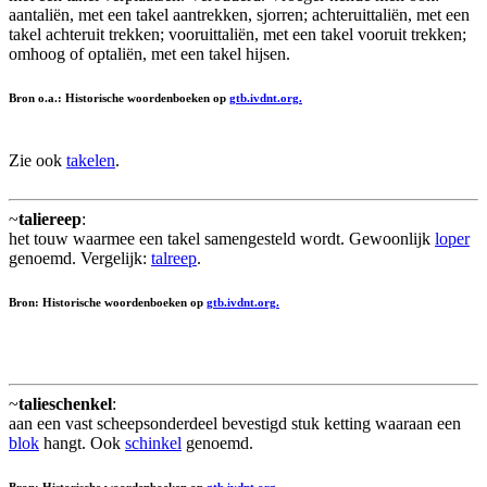
aantaliën, met een takel aantrekken, sjorren; achteruittaliën, met een
takel achteruit trekken; vooruittaliën, met een takel vooruit trekken;
omhoog of optaliën, met een takel hijsen.
Bron o.a.: Historische woordenboeken op
gtb.ivdnt.org.
Zie ook
takelen
.
~
taliereep
:
het touw waarmee een takel samengesteld wordt. Gewoonlijk
loper
genoemd. Vergelijk:
talreep
.
Bron: Historische woordenboeken op
gtb.ivdnt.org.
~
talieschenkel
:
aan een vast scheepsonderdeel bevestigd stuk ketting waaraan een
blok
hangt. Ook
schinkel
genoemd.