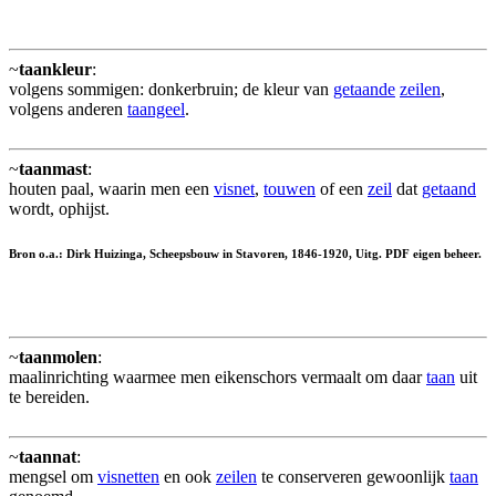
~
taankleur
:
volgens sommigen: donkerbruin; de kleur van
getaande
zeilen
,
volgens anderen
taangeel
.
~
taanmast
:
houten paal, waarin men een
visnet
,
touwen
of een
zeil
dat
getaand
wordt, ophijst.
Bron o.a.: Dirk Huizinga, Scheepsbouw in Stavoren, 1846-1920, Uitg. PDF eigen beheer.
~
taanmolen
:
maalinrichting waarmee men eikenschors vermaalt om daar
taan
uit
te bereiden.
~
taannat
:
mengsel om
visnetten
en ook
zeilen
te conserveren gewoonlijk
taan