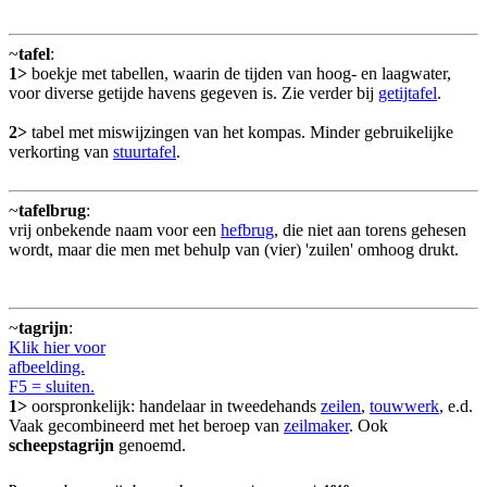
~
tafel
:
1>
boekje met tabellen, waarin de tijden van hoog- en laagwater,
voor diverse getijde havens gegeven is. Zie verder bij
getijtafel
.
2>
tabel met miswijzingen van het kompas. Minder gebruikelijke
verkorting van
stuurtafel
.
~
tafelbrug
:
vrij onbekende naam voor een
hefbrug
, die niet aan torens gehesen
wordt, maar die men met behulp van (vier) 'zuilen' omhoog drukt.
~
tagrijn
:
Klik hier voor
afbeelding.
F5 = sluiten.
1>
oorspronkelijk: handelaar in tweedehands
zeilen
,
touwwerk
, e.d.
Vaak gecombineerd met het beroep van
zeilmaker
. Ook
scheepstagrijn
genoemd.