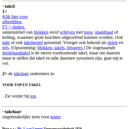
~
takel
:
1>
Klik hier voor
afbeelding.
F5 = sluiten.
samenstelsel van
blokken
en/of
schijven
met
touw
,
staaldraad
of
ketting, waarmee grote krachten uitgeoefend kunnen worden. Ook
talie
of ook
takelgestel
genoemd. Vroeger ook bekend als
striets
en
trijs
. [Opsomming:
blokken, takels, hijsgerei
.] De zogenaamde
derdehandtakel
is de meest voorkomende takel, maar om daarom
maar te stellen dat takel en talie daarmee synoniem zijn, gaat mij te
ver.
2>
de
takelage
ondermeer in:
VOOR TOP EN TAKEL
. Zie verder bij
top
.
~
takelaar
:
ongebruikelijke term voor
tuiger
.
Bron o.a.:
Mr. J. van Lennep
Zeemanswoordenboek 1856.