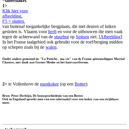
~
tabernakel
:
1>
Klik hier voor
afbeelding.
F5 = sluiten.
van buitenaf toegankelijke bergplaats, die met deuren of luiken
gesloten is. Vlaams voor
herft
en voor de uitbouwen die men vaak
tegen de achterwand van de
stuurhut
op
Spitsen
ziet. [
Afbeelding
]
In het Franse taalgebied ook gebruikt voor de roef/berging midden
op schepen zoals bij de
walen
.
Onder andere genoemd in: "La Peniche - ma vie" van de Franse spitsenschipper Martial
Chantre, met dank aan Gernot Menke en het kustvaartforum.
2>
te Vollenhove de
mastkoker
(op een
Botter
).
Bron: Peter Dorleijn, De bouwgeschiedenis van een Botter.
Ook in Engeland spreekt men van een tabernakel voor een koker van een strijkbare
mast.