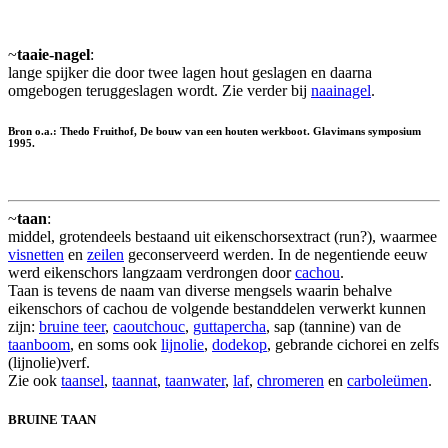
~
taaie-nagel
:
lange spijker die door twee lagen hout geslagen en daarna
omgebogen teruggeslagen wordt. Zie verder bij
naainagel
.
Bron o.a.: Thedo Fruithof, De bouw van een houten werkboot. Glavimans symposium
1995.
~
taan
:
middel, grotendeels bestaand uit eikenschorsextract (run?), waarmee
visnetten
en
zeilen
geconserveerd werden. In de negentiende eeuw
werd eikenschors langzaam verdrongen door
cachou
.
Taan is tevens de naam van diverse mengsels waarin behalve
eikenschors of cachou de volgende bestanddelen verwerkt kunnen
zijn:
bruine teer
,
caoutchouc
,
guttapercha
, sap (tannine) van de
taanboom
, en soms ook
lijnolie
,
dodekop
, gebrande cichorei en zelfs
(lijnolie)verf.
Zie ook
taansel
,
taannat
,
taanwater
,
laf
,
chromeren
en
carboleümen
.
BRUINE TAAN