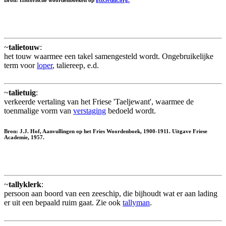
Bron: Historische woordenboeken op
gtb.ivdnt.org.
~
talietouw
:
het touw waarmee een takel samengesteld wordt. Ongebruikelijke
term voor
loper
, taliereep, e.d.
~
talietuig
:
verkeerde vertaling van het Friese 'Taeljewant', waarmee de
toenmalige vorm van
verstaging
bedoeld wordt.
Bron: J.J. Hof, Aanvullingen op het Fries Woordenboek, 1900-1911. Uitgave Friese
Academie, 1957.
~
tallyklerk
:
persoon aan boord van een zeeschip, die bijhoudt wat er aan lading
er uit een bepaald ruim gaat. Zie ook
tallyman
.