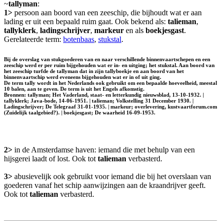
~
tallyman
:
1>
persoon aan boord van een zeeschip, die bijhoudt wat er aan
lading er uit een bepaald ruim gaat. Ook bekend als:
talieman
,
tallyklerk
,
ladingschrijver
,
markeur
en als
boekjesgast
.
Gerelateerde term:
botenbaas
,
stukstal
.
Bij de overslag van stukgoederen van en naar verschillende binnenvaartschepen en een
zeeschip werd er per ruim bijgehouden wat er in- en uitging; het stukstal. Aan boord van
het zeeschip turfde de tallyman dat in zijn tallyboekje en aan boord van het
binnenvaartschip werd eveneens bijgehouden wat er in of uit ging.
De term tally wordt in het Nederlands ook gebruikt om een bepaalde hoeveelheid, meestal
10 balen, aan te geven. De term is uit het Engels afkomstig.
Bronnen: tallyman; Het Vaderland, staat- en letterkundig nieuwsblad, 13-10-1932. |
tallyklerk; Java-bode, 14-06-1951. | talieman; Volkstelling 31 December 1930. |
Ladingschrijver; De Telegraaf 31-01-1935. | markeur; overlevering, kustvaartforum.com
(Zuidelijk taalgebied?). | boekjesgast; De waarheid 16-09-1953.
2>
in de Amsterdamse haven: iemand die met behulp van een
hijsgerei laadt of lost. Ook tot
talieman
verbasterd.
3>
abusievelijk ook gebruikt voor iemand die bij het overslaan van
goederen vanaf het schip aanwijzingen aan de kraandrijver geeft.
Ook tot
talieman
verbasterd.