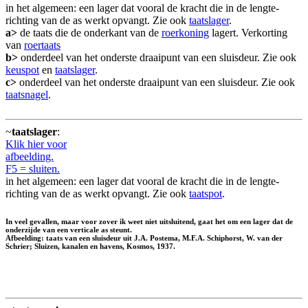
in het algemeen: een lager dat vooral de kracht die in de lengte-
richting van de as werkt opvangt. Zie ook
taatslager
.
a>
de taats die de onderkant van de
roerkoning
lagert. Verkorting
van
roertaats
b>
onderdeel van het onderste draaipunt van een sluisdeur. Zie ook
keuspot
en
taatslager
.
c>
onderdeel van het onderste draaipunt van een sluisdeur. Zie ook
taatsnagel
.
~
taatslager
:
Klik hier voor
afbeelding.
F5 = sluiten.
in het algemeen: een lager dat vooral de kracht die in de lengte-
richting van de as werkt opvangt. Zie ook
taatspot
.
In veel gevallen, maar voor zover ik weet niet uitsluitend, gaat het om een lager dat de
onderzijde van een verticale as steunt.
Afbeelding: taats van een sluisdeur uit J.A. Postema, M.F.A. Schiphorst, W. van der
Schrier; Sluizen, kanalen en havens, Kosmos, 1937.