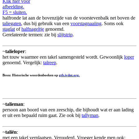
Klik hier voor
afbeelding.
F5 = sluiten.
halfronde lat aan de bovenzijde van de voorstevenbalk net boven de
taliegaten
, dus bij gebruik van een
voorstagnaaiing
. Soms ook
staglat
of
halfnageltje
genoemd.
Gerelateerde termen: zie bij
slijtstrip
.
~
talieloper
:
het touw waarmee een takel samengesteld wordt. Gewoonlijk
loper
genoemd. Vergelijk:
talreep
.
Bron: Historische woordenboeken op
gtb.ivdnt.org.
~
talieman
:
persoon aan boord van een zeeschip, die bijhoudt wat er aan lading
er uit een bepaald ruim gaat. Zie ook bij
tallyman
.
~
taliën
:
met een takel verplaatsen. Verouderd. Vroeger kende men ook: