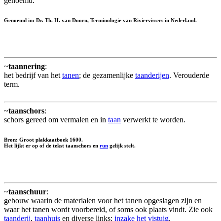
genoemd.
Genoemd in: Dr. Th. H. van Doorn, Terminologie van Riviervissers in Nederland.
~
taannering
:
het bedrijf van het
tanen
; de gezamenlijke
taanderijen
. Verouderde
term.
~
taanschors
:
schors gereed om vermalen en in
taan
verwerkt te worden.
Bron: Groot plakkaatboek 1600.
Het lijkt er op of de tekst taanschors en
run
gelijk stelt.
~
taanschuur
:
gebouw waarin de materialen voor het tanen opgeslagen zijn en
waar het tanen wordt voorbereid, of soms ook plaats vindt. Zie ook
taanderij
,
taanhuis
en diverse links:
inzake het vistuig
.