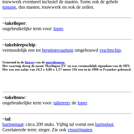
touwwerk eventueel inclusief de masten. Soms ook de gehele
tuigage
, dus masten, touwwerk en ook de zeilen.
~
takelloper
:
ongebruikelijke term voor:
loper
.
~
takelsleepschip
:
vermoedelijk een tot
bergingsvaartuig
omgebouwd
vrachtschip
.
Genoemd in de
liggers
van de
meetdiensten
.
Het vaartuig droeg de naam 'Harlingen XV' en was vermoedelijk eigendom van de SHV.
Het was een aakje van 24,3 x 4,86 x 1,57 meter 116 ton en in 1906 te Franeker gebouwd.
~
takeltouw
:
ongebruikelijke term voor:
taliereep
; de
loper
.
~
tal
:
haringmaat
: circa 200 stuks. Vijftig tal vormt een
haringlast
.
Gerelateerde term: zieger. Zie ook
visserijmaten
.