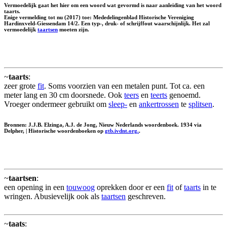
Vermoedelijk gaat het hier om een woord wat gevormd is naar aanleiding van het woord
taarts.
Enige vermelding tot nu (2017) toe: Mededelingenblad Historische Vereniging
Hardinxveld-Giessendam 14/2. Een typ-, druk- of schrijffout waarschijnlijk. Het zal
vermoedelijk
taartsen
moeten zijn.
~
taarts
:
zeer grote
fit
. Soms voorzien van een metalen punt. Tot ca. een
meter lang en 30 cm doorsnede. Ook
teers
en
teerts
genoemd.
Vroeger ondermeer gebruikt om
sleep-
en
ankertrossen
te
splitsen
.
Bronnen: J.J.B. Elzinga, A.J. de Jong, Nieuw Nederlands woordenboek. 1934 via
Delpher, | Historische woordenboeken op
gtb.ivdnt.org.
.
~
taartsen
:
een opening in een
touwoog
oprekken door er een
fit
of
taarts
in te
wringen. Abusievelijk ook als
taartsen
geschreven.
~
taats
: