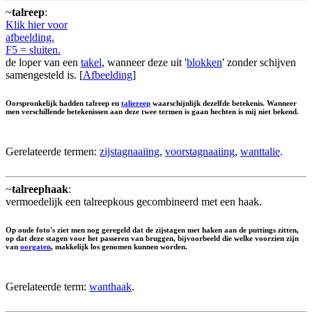
~
talreep
:
Klik hier voor
afbeelding.
F5 = sluiten.
de loper van een
takel
, wanneer deze uit '
blokken
' zonder schijven
samengesteld is. [
Afbeelding
]
Oorspronkelijk hadden talreep en
taliereep
waarschijnlijk dezelfde betekenis. Wanneer
men verschillende betekenissen aan deze twee termen is gaan hechten is mij niet bekend.
Gerelateerde termen:
zijstagnaaiing
,
voorstagnaaiing
,
wanttalie
.
~
talreephaak
:
vermoedelijk een talreepkous gecombineerd met een haak.
Op oude foto's ziet men nog geregeld dat de zijstagen met haken aan de puttings zitten,
op dat deze stagen voor het passeren van bruggen, bijvoorbeeld die welke voorzien zijn
van
oorgaten
, makkelijk los genomen kunnen worden.
Gerelateerde term:
wanthaak
.