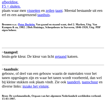
afbeelding.
F5 = sluiten.
plaats waar men
visnetten
en
zeilen
taant
. Meestal bestaande uit een
erf en een aangrenzend
taanhuis
.
Bronnen o.a.:
Peter Dorleijn
, Van gaand en staand want, deel 2. Marken, Uitg. Van
Kampen & zn, 1982. | Dirk Huizinga, Scheepsbouw in Stavoren, 1846-1920, Uitg. PDF
eigen beheer.
~
taangeel
:
bruin-gele kleur. De kleur van licht
getaand
katoen.
~
taanhuis
:
gebouw, of deel van een gebouw waarin de materialen voor het
tanen opgeslagen zijn en waar het tanen wordt voorbereid, dan wel
bij kleine stukken ook plaats vindt. Zie ook
taanderij
,
taanschuur
en
diverse links:
inzake het vistuig
.
Bron: De werkmansbode, Orgaan van het algemeen Nederlandsch werklieden-verbond.
15-03-1907.