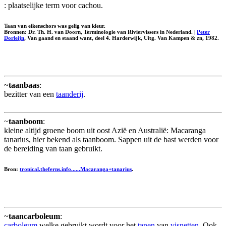
: plaatselijke term voor cachou.
Taan van eikenschors was gelig van kleur.
Bronnen: Dr. Th. H. van Doorn, Terminologie van Riviervissers in Nederland. |
Peter
Dorleijn
, Van gaand en staand want, deel 4. Harderwijk, Uitg. Van Kampen & zn, 1982.
~
taanbaas
:
bezitter van een
taanderij
.
~
taanboom
:
kleine altijd groene boom uit oost Azië en Australië: Macaranga
tanarius, hier bekend als taanboom. Sappen uit de bast werden voor
de bereiding van taan gebruikt.
Bron:
tropical.theferns.info......Macaranga+tanarius
.
~
taancarboleum
:
carboleum
welke gebruikt wordt voor het
tanen
van
visnetten
. Ook