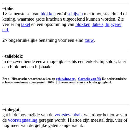
~
talie
:
1>
samenstelsel van
blokken
en/of
schijven
met touw, staaldraad of
ketting, waarmee grote krachten uitgeoefend kunnen worden. Zie
verder bij
takel
en een opsomming van
blokken, takels, hijsgerei,
e.d.
2>
ongebruikelijke benaming voor een eind
touw
.
~
talieblok
:
in de zeventiende eeuw mogelijk slechts een enkelschijfsblok, later
een blok met een hijshaak.
Bron: Historische woordenboeken op
gtb.ivdnt.org.
|
Cornelis van Yk
De nederlandsche
scheepsbouwkunst open gestelt. 1697. | diverse resultaten via books.google.nl.
~
taliegat
:
gat in de bovenzijde van de
voorstevenbalk
waardoor het touw van
de
voorstagnaaiing
geregen wordt. Hiertoe zijn meestal drie, vier of
nog meer van dergelijke gaten aangebracht.