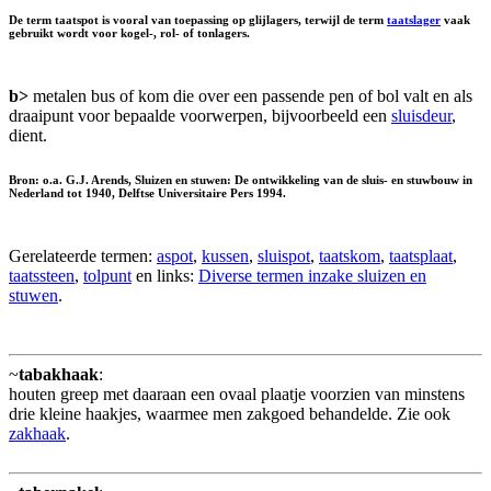
De term taatspot is vooral van toepassing op glijlagers, terwijl de term
taatslager
vaak
gebruikt wordt voor kogel-, rol- of tonlagers.
b>
metalen bus of kom die over een passende pen of bol valt en als
draaipunt voor bepaalde voorwerpen, bijvoorbeeld een
sluisdeur
,
dient.
Bron: o.a. G.J. Arends, Sluizen en stuwen: De ontwikkeling van de sluis- en stuwbouw in
Nederland tot 1940, Delftse Universitaire Pers 1994.
Gerelateerde termen:
aspot
,
kussen
,
sluispot
,
taatskom
,
taatsplaat
,
taatssteen
,
tolpunt
en links:
Diverse termen inzake sluizen en
stuwen
.
~
tabakhaak
:
houten greep met daaraan een ovaal plaatje voorzien van minstens
drie kleine haakjes, waarmee men zakgoed behandelde. Zie ook
zakhaak
.