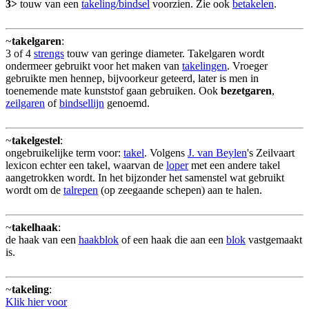
3>
touw van een
takeling/bindsel
voorzien. Zie ook
betakelen
.
~
takelgaren
:
3 of 4
strengs
touw van geringe diameter. Takelgaren wordt
ondermeer gebruikt voor het maken van
takelingen
. Vroeger
gebruikte men hennep, bijvoorkeur geteerd, later is men in
toenemende mate kunststof gaan gebruiken. Ook
bezetgaren
,
zeilgaren
of
bindsellijn
genoemd.
~
takelgestel
:
ongebruikelijke term voor:
takel
. Volgens
J. van Beylen
's Zeilvaart
lexicon echter een takel, waarvan de
loper
met een andere takel
aangetrokken wordt. In het bijzonder het samenstel wat gebruikt
wordt om de
talrepen
(op zeegaande schepen) aan te halen.
~
takelhaak
:
de haak van een
haakblok
of een haak die aan een
blok
vastgemaakt
is.
~
takeling
:
Klik hier voor