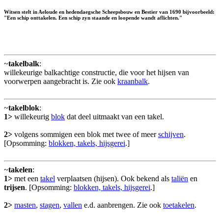
Witsen stelt in Aeloude en hedendaegsche Scheepsbouw en Bestier van 1690 bijvoorbeeld:
"Een schip onttakelen. Een schip zyn staande en loopende wandt aflichten."
~
takelbalk
:
willekeurige balkachtige constructie, die voor het hijsen van
voorwerpen aangebracht is. Zie ook
kraanbalk
.
~
takelblok
:
1>
willekeurig
blok
dat deel uitmaakt van een takel.
2>
volgens sommigen een blok met twee of meer
schijven
.
[Opsomming:
blokken, takels, hijsgerei
.]
~
takelen
:
1>
met een
takel
verplaatsen (hijsen). Ook bekend als
taliën
en
trijsen
. [Opsomming:
blokken, takels, hijsgerei
.]
2>
masten
,
stagen
,
vallen
e.d. aanbrengen. Zie ook
toetakelen
.