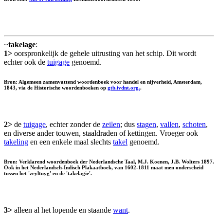
~
takelage
:
1>
oorspronkelijk de gehele uitrusting van het schip. Dit wordt
echter ook de
tuigage
genoemd.
Bron: Algemeen zamenvattend woordenboek voor handel en nijverheid, Amsterdam,
1843, via de Historische woordenboeken op
gtb.ivdnt.org.
.
2>
de
tuigage
, echter zonder de
zeilen
; dus
stagen
,
vallen
,
schoten
,
en diverse ander touwen, staaldraden of kettingen. Vroeger ook
takeling
en een enkele maal slechts
takel
genoemd.
Bron: Verklarend woordenboek der Nederlandsche Taal, M.J. Koenen, J.B. Wolters 1897.
Ook in het Nederlandsch-Indisch Plakaatboek, van 1602-1811 maat men onderscheid
tussen het 'zeyltuyg' en de 'takelagie'.
3>
alleen al het lopende en staande
want
.