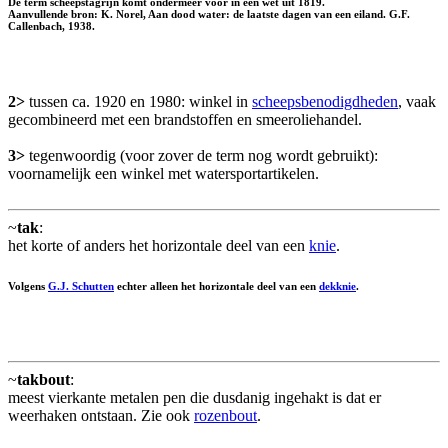
De term scheepstagrijn komt ondermeer voor in een wet uit 1819.
Aanvullende bron: K. Norel, Aan dood water: de laatste dagen van een eiland. G.F.
Callenbach, 1938.
2>
tussen ca. 1920 en 1980: winkel in
scheepsbenodigdheden
, vaak
gecombineerd met een brandstoffen en smeeroliehandel.
3>
tegenwoordig (voor zover de term nog wordt gebruikt):
voornamelijk een winkel met watersportartikelen.
~
tak
:
het korte of anders het horizontale deel van een
knie
.
Volgens
G.J. Schutten
echter alleen het horizontale deel van een
dekknie
.
~
takbout
:
meest vierkante metalen pen die dusdanig ingehakt is dat er
weerhaken ontstaan. Zie ook
rozenbout
.