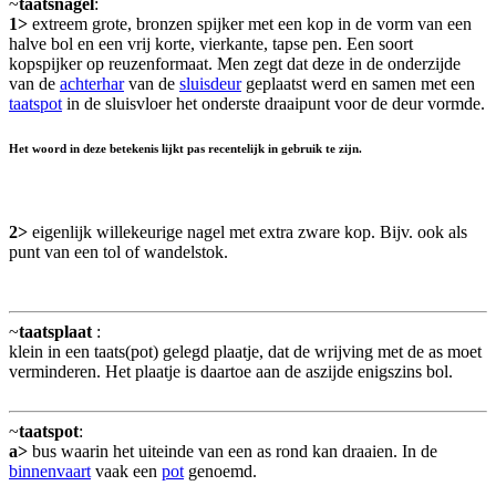
~
taatsnagel
:
1>
extreem grote, bronzen spijker met een kop in de vorm van een
halve bol en een vrij korte, vierkante, tapse pen. Een soort
kopspijker op reuzenformaat. Men zegt dat deze in de onderzijde
van de
achterhar
van de
sluisdeur
geplaatst werd en samen met een
taatspot
in de sluisvloer het onderste draaipunt voor de deur vormde.
Het woord in deze betekenis lijkt pas recentelijk in gebruik te zijn.
2>
eigenlijk willekeurige nagel met extra zware kop. Bijv. ook als
punt van een tol of wandelstok.
~
taatsplaat
:
klein in een taats(pot) gelegd plaatje, dat de wrijving met de as moet
verminderen. Het plaatje is daartoe aan de aszijde enigszins bol.
~
taatspot
:
a>
bus waarin het uiteinde van een as rond kan draaien. In de
binnenvaart
vaak een
pot
genoemd.