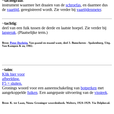
~
tachograaf
:
instrument waarmee het draaien van de
schroefas
, en daarmee dus
de
vaartijd
, geregistreerd wordt. Zie verder bij
vaartijdenmeter
.
~
tachtig
:
deel van een fuik tussen de derde en laatste hoepel. Zie verder bij
langerak
. (Plaatselijke term.)
Bron:
Peter Dorleijn
, Van gaand en staand want, deel 3. Bunschoten - Spakenburg, Uitg.
Van Kampen & zn, 1982.
~
taim
:
Klik hier voor
afbeelding.
F5 = sluiten.
Gronings woord voor een aaneenschakeling van
botperken
met
aangekoppelde
fuiken
. Een aangepaste uitvoering van de
vissteek
.
Bron: K. ter Laan, Nieuw Groninger woordenboek. Wolters, 1924-1929. Via Delpher.nl.