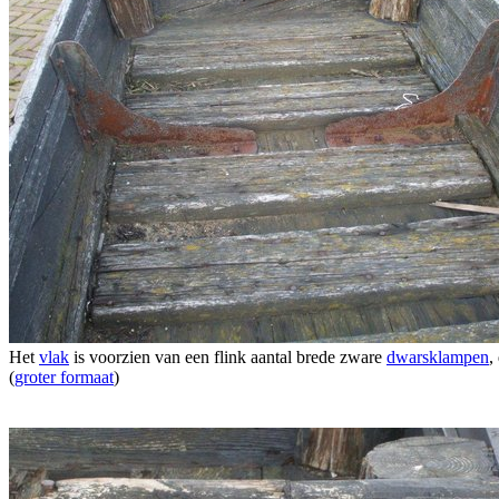
Het
vlak
is voorzien van een flink aantal brede zware
dwarsklampen
,
(
groter formaat
)