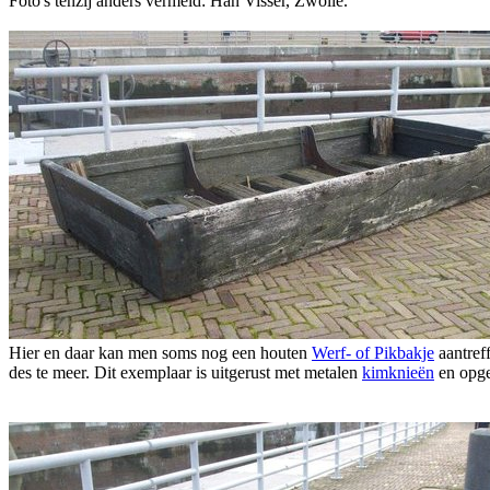
Foto's tenzij anders vermeld: Han Visser, Zwolle.
Hier en daar kan men soms nog een houten
Werf- of Pikbakje
aantref
des te meer. Dit exemplaar is uitgerust met metalen
kimknieën
en opge