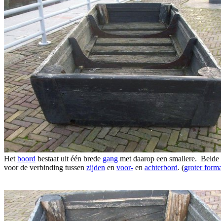
Het
boord
bestaat uit één brede
gang
met daarop een smallere. Beide 
voor de verbinding tussen
zijden
en
voor-
en
achterbord
. (
groter form