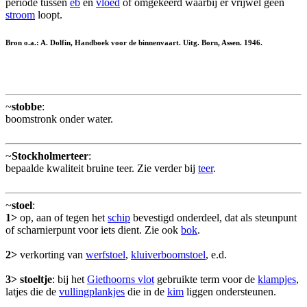
periode tussen
eb
en
vloed
of omgekeerd waarbij er vrijwel geen
stroom
loopt.
Bron o.a.: A. Dolfin, Handboek voor de binnenvaart. Uitg. Born, Assen. 1946.
~
stobbe
:
boomstronk onder water.
~
Stockholmerteer
:
bepaalde kwaliteit bruine teer. Zie verder bij
teer
.
~
stoel
:
1>
op, aan of tegen het
schip
bevestigd onderdeel, dat als steunpunt
of scharnierpunt voor iets dient. Zie ook
bok
.
2>
verkorting van
werfstoel
,
kluiverboomstoel
, e.d.
3>
stoeltje
: bij het
Giethoorns vlot
gebruikte term voor de
klampjes
,
latjes die de
vullingplankjes
die in de
kim
liggen ondersteunen.