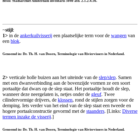
Bron: Stadsarchief Amsterdam inventaris 5040 afd. 2.1.2.4.56.
~
stijl
:
1>
in de
ankerkuilvisserij
een plaatselijke term voor de
wangen
van
een
blok
.
Genoemd in: Dr. Th. H. van Doorn, Terminologie van Riviervissers in Nederland.
2>
verticale holle buizen aan het uiteinde van de
slep/slep
. Samen
met een dwarsverbinding aan de bovenzijde vormen ze een soort
portaaltje dat dwars op de slep staat. Het portaaltje houdt de slep,
wanneer deze neergelaten is, netjes onder de
gleuf
. Twee
cilindervormige drijvers, de
klossen
, rond de stijlen zorgen voor de
demping. Iets verder van het eind van de slep staat een tweede en
hogere portaalconstructie gevormd met de
staanders
. [Links:
Diverse
termen inzake de visserij
.]
Genoemd in: Dr. Th. H. van Doorn, Terminologie van Riviervissers in Nederland.