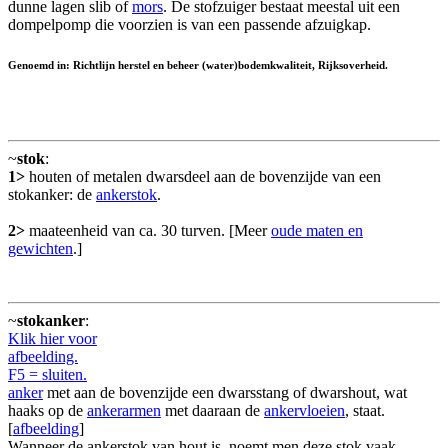
dunne lagen slib of
mors
. De stofzuiger bestaat meestal uit een
dompelpomp die voorzien is van een passende afzuigkap.
Genoemd in: Richtlijn herstel en beheer (water)bodemkwaliteit, Rijksoverheid.
~
stok
:
1>
houten of metalen dwarsdeel aan de bovenzijde van een
stokanker: de
ankerstok
.
2>
maateenheid van ca. 30 turven. [Meer
oude maten en
gewichten
.]
~
stokanker
:
Klik hier voor
afbeelding.
F5 = sluiten.
anker
met aan de bovenzijde een dwarsstang of dwarshout, wat
haaks op de
ankerarmen
met daaraan de
ankervloeien
, staat.
[
afbeelding
]
Wanneer de ankerstok van hout is, noemt men deze stok vaak