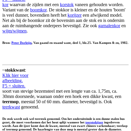
kor
waarvan de zijden met een
korstok
vaneen gehouden worden.
Variant van de
boomkor
. De stokkor is kleiner en de houten 'boom'
is veel dunner, bovendien heeft het
korijzer
een afwijkend model.
Net als bij de boomkor zit de bovensim aan de stok en is ondersim
aan de ruimhangende onderpees bevestigd. Zie ook
garnalenkor
en
wijm/wijmen
.
Bron:
Peter Dorleijn
, Van gaand en staand want, deel 1, blz.25. Van Kampen & zn, 1982.
~
stokkwast
:
Klik hier voor
afbeelding.
F5 = sluiten.
soort van stevige bezemsteel met een lengte van ca. 1,75m, ca.
30mm doorsnede, waaraan onder een hoek een dikke kwast, een
teermop
, meestal 50 of 60 mm. diameter, bevestigd is. Ook
teerkwast
genoemd.
De stok wordt ook wel
teerstok
genoemd. Om het onderuiteinde is een dunne stalen bus
gezet, die moet voorkomen dat het hout splijt wanneer het
teerstokijzer
ingedreven
wordt. Aan dit ijzer komt dan de kwast, meestal van zwart chinees varkenshaar;
teerkop
of
teermop
genoemd. De haarlengte van deze mop is meestal groter dan de diameter.