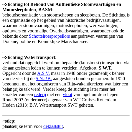
~
Stichting tot Behoud van Authentieke Stoomvaartuigen en
Motorsleepboten
,
BASM
:
behoudsorganisatie van stoomschepen en sleepboten. De Stichting is
een organisatie op het gebied van historische bedrijfsvaartuigen,
waaronder stoomvaartuigen, motorsleepboten, werfvaartuigen,
opduwers en voormalige Overheidsvaartuigen, waaronder ook de
bekende door
Schottelroerpropellors
aangedreven vaartuigen van
Douane, politie en Koninklijke Marechaussee.
~
Stichting Watertransport
:
verband dat opgericht werd om bepaalde (kunstmest) transporten via
de aangesloten leden te kunnen verdelen. Afgekort:
S.W.T.
Opgericht door de
A.S.V.
maar in 1948 onder gezamenlijk beheer
van de vier bij de
S.N.P.B.
aangesloten bonden gekomen. In 1950
begonnen met het organiseren van Rijn-vakantiereizen wat later een
belangrijke tak werd. Verder kreeg de stichting later meer het
karakter van een
rederij
met een
vloot
van ingehuurde schepen.
Rond 2003 (ondermeer) eigenaar van WT Cruises Rotterdam.
Heden (2013) B.V. Watertransport SWT geheten.
~
stiep
:
plaatselijke term voor
deklaststut
.