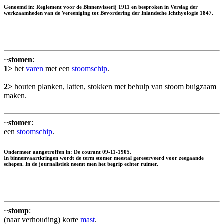
Genoemd in: Reglement voor de Binnenvisserij 1911 en besproken in Verslag der
werkzaamheden van de Vereeniging tot Bevordering der Inlandsche Ichthyologie 1847.
~
stomen
:
1>
het
varen
met een
stoomschip
.
2>
houten planken, latten, stokken met behulp van stoom buigzaam
maken.
~
stomer
:
een
stoomschip
.
Ondermeer aangetroffen in: De courant 09-11-1905.
In binnenvaartkringen wordt de term stomer meestal gereserveerd voor zeegaande
schepen. In de journalistiek neemt men het begrip echter ruimer.
~
stomp
:
(naar verhouding) korte
mast
.