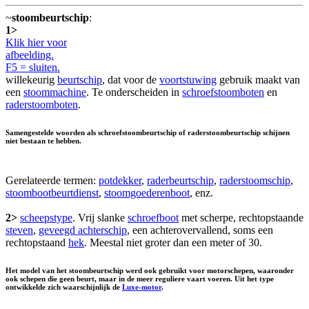
~
stoombeurtschip
:
1>
Klik hier voor
afbeelding.
F5 = sluiten.
willekeurig
beurtschip
, dat voor de
voortstuwing
gebruik maakt van
een
stoommachine
. Te onderscheiden in
schroefstoomboten
en
raderstoomboten
.
Samengestelde woorden als schroefstoombeurtschip of raderstoombeurtschip schijnen
niet bestaan te hebben.
Gerelateerde termen:
potdekker
,
raderbeurtschip
,
raderstoomschip
,
stoombootbeurtdienst
,
stoomgoederenboot
, enz.
2>
scheepstype
. Vrij slanke
schroefboot
met scherpe, rechtopstaande
steven
,
geveegd achterschip
, een achterovervallend, soms een
rechtopstaand
hek
. Meestal niet groter dan een meter of 30.
Het model van het stoombeurtschip werd ook gebruikt voor motorschepen, waaronder
ook schepen die geen beurt, maar in de meer reguliere vaart voeren. Uit het type
ontwikkelde zich waarschijnlijk de
Luxe-motor
.