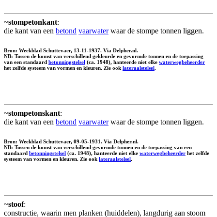
~
stompetonkant
:
die kant van een
betond
vaarwater
waar de stompe tonnen liggen.
Bron: Weekblad Schuttevaer, 13-11-1937. Via Delpher.nl.
NB: Tussen de komst van verschillend gekleurde en gevormde tonnen en de toepassing
van een standaard
betonningstelsel
(ca. 1948), hanteerde niet elke
waterwegbeheerder
het zelfde systeem van vormen en kleuren. Zie ook
lateraalstelsel
.
~
stompetonskant
:
die kant van een
betond
vaarwater
waar de stompe tonnen liggen.
Bron: Weekblad Schuttevaer, 09-05-1931. Via Delpher.nl.
NB: Tussen de komst van verschillend gevormde tonnen en de toepassing van een
standaard
betonningstelsel
(ca. 1948), hanteerde niet elke
waterwegbeheerder
het zelfde
systeem van vormen en kleuren. Zie ook
lateraalstelsel
.
~
stoof
:
constructie, waarin men planken (huiddelen), langdurig aan stoom