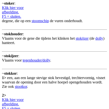
~
stoker
:
Klik hier voor
afbeelding.
F5 = sluiten.
degene, die op een
stoomschip
de vuren onderhoudt.
~
stokhouder
:
Vlaams voor de gene die tijdens het klinken het
stokijzer
(de
dolly
)
hanteert.
~
stokijzer
:
Vlaams voor
tegenhouder/dolly
.
~
stokkor
:
1>
een, aan een lange stevige stok bevestigd, trechtervormig, visnet
waarvan de opening door een halve hoepel opengehouden wordt.
Zie ook
stootkor
.
2>
Klik hier voor
afbeelding.
F5 = sluiten.