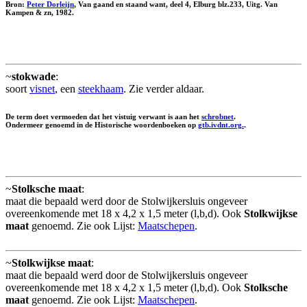
Bron:
Peter Dorleijn
, Van gaand en staand want, deel 4, Elburg blz.233, Uitg. Van
Kampen & zn, 1982.
~
stokwade
:
soort
visnet
, een
steekhaam
. Zie verder aldaar.
De term doet vermoeden dat het vistuig verwant is aan het
schrobnet
.
Ondermeer genoemd in de Historische woordenboeken op
gtb.ivdnt.org.
.
~
Stolksche maat
:
maat die bepaald werd door de Stolwijkersluis ongeveer
overeenkomende met 18 x 4,2 x 1,5 meter (l,b,d). Ook
Stolkwijkse
maat
genoemd. Zie ook Lijst:
Maatschepen
.
~
Stolkwijkse maat
:
maat die bepaald werd door de Stolwijkersluis ongeveer
overeenkomende met 18 x 4,2 x 1,5 meter (l,b,d). Ook
Stolksche
maat
genoemd. Zie ook Lijst:
Maatschepen
.