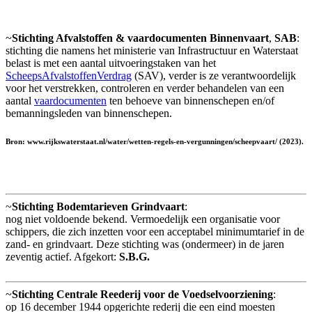
~
Stichting Afvalstoffen & vaardocumenten Binnenvaart
,
SAB
:
stichting die namens het ministerie van Infrastructuur en Waterstaat
belast is met een aantal uitvoeringstaken van het
ScheepsAfvalstoffenVerdrag
(SAV), verder is ze verantwoordelijk
voor het verstrekken, controleren en verder behandelen van een
aantal
vaardocumenten
ten behoeve van binnenschepen en/of
bemanningsleden van binnenschepen.
Bron: www.rijkswaterstaat.nl/water/wetten-regels-en-vergunningen/scheepvaart/ (2023).
~
Stichting Bodemtarieven Grindvaart
:
nog niet voldoende bekend. Vermoedelijk een organisatie voor
schippers, die zich inzetten voor een acceptabel minimumtarief in de
zand- en grindvaart. Deze stichting was (ondermeer) in de jaren
zeventig actief. Afgekort:
S.B.G.
~
Stichting Centrale Reederij voor de Voedselvoorziening
:
op 16 december 1944 opgerichte rederij die een eind moesten