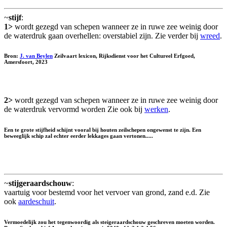
~
stijf
:
1>
wordt gezegd van schepen wanneer ze in ruwe zee weinig door
de waterdruk gaan overhellen: overstabiel zijn. Zie verder bij
wreed
.
Bron:
J. van Beylen
Zeilvaart lexicon, Rijksdienst voor het Cultureel Erfgoed,
Amersfoort, 2023
2>
wordt gezegd van schepen wanneer ze in ruwe zee weinig door
de waterdruk vervormd worden Zie ook bij
werken
.
Een te grote stijfheid schijnt vooral bij houten zeilschepen ongewenst te zijn. Een
beweeglijk schip zal echter eerder lekkages gaan vertonen.....
~
stijgeraardschouw
:
vaartuig voor bestemd voor het vervoer van grond, zand e.d. Zie
ook
aardeschuit
.
Vermoedelijk zou het tegenwoordig als
steigeraardschouw
geschreven moeten worden.