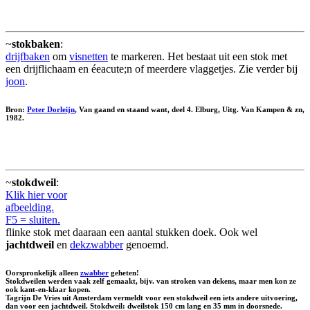
~
stokbaken
:
drijfbaken
om
visnetten
te markeren. Het bestaat uit een stok met
een drijflichaam en éeacute;n of meerdere vlaggetjes. Zie verder bij
joon
.
Bron:
Peter Dorleijn
, Van gaand en staand want, deel 4. Elburg, Uitg. Van Kampen & zn,
1982.
~
stokdweil
:
Klik hier voor
afbeelding.
F5 = sluiten.
flinke stok met daaraan een aantal stukken doek. Ook wel
jachtdweil
en
dekzwabber
genoemd.
Oorspronkelijk alleen
zwabber
geheten!
Stokdweilen werden vaak zelf gemaakt, bijv. van stroken van dekens, maar men kon ze
ook kant-en-klaar kopen.
Tagrijn De Vries uit Amsterdam vermeldt voor een stokdweil een iets andere uitvoering,
dan voor een jachtdweil. Stokdweil: dweilstok 150 cm lang en 35 mm in doorsnede.