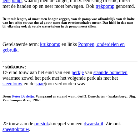
lenspomp
, waarbij men de zuiger, d.m.v. een stang of stok, direct
met de handen op en neer moet bewegen. Ook
trekpomp
genoemd.
De totale lengte, of moet men hoogte zeggen, van de pomp was afhankelijk van de holte
van het schip en was dus al gauw meer dan tweeëneenhalve meter. Dat hield in dat men
bij elke slag ook de totale waterkolom in de pomp moest tillen.
Gerelateerde term:
krukpomp
en links
Pompen, onderdelen en
gebruik
.
~
stoktouw
:
1>
eind touw aan het eind van een
perkje
van
staande botnetten
waarmee zowel het perk met het volgende perk als met het
steentouw
en de
spar
/joon verbonden was.
Bron:
Peter Dorleijn
, Van gaand en staand want, deel 3. Bunschoten - Spakenburg, Uitg.
Van Kampen & zn, 1982.
2>
touw aan de
oorstok
/kneppel van een
dwarskuil
. Zie ook
sneestoktouw
.