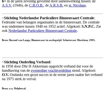
b>
in de jaren zeventig gevormd door samenwerking tussen: de
A.S.V.
(1946), de
C.B.O.B.
, de
A.R.S.B.
en
st. Nicolaas
.
~
Stichting Nederlandse Particuliere Binnenvaart Centrale
:
Federatie van belangen organisaties in de binnenvaart. De centrale
was ondermeer tussen 1940 en 1952 actief. Afgekort:
S.N.P.C.
Zie
ook
Nederlandse Particuliere Binnenvaart Centrale
.
Bron: Barend van Lange, Binnenvaart in oorlogstijd. Schuttevaer Maritiem, 1995.
~
Stichting Onderling Verband
:
in 1958 door Dhr H Akkerman opgericht verband dat voor de
handhaving van de
evenredige vrachtverdeling
stond. Afgekort:
O.V.
Ondanks een groot succes in de eerste jaren raakte het verband
na 1975 sterk in verval.
Bron: o.a. Delpher.nl.