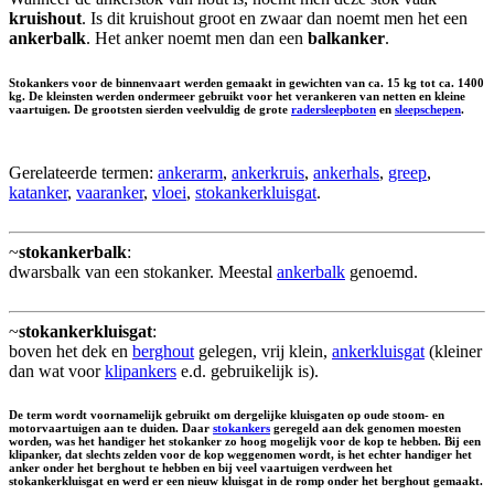
kruishout
. Is dit kruishout groot en zwaar dan noemt men het een
ankerbalk
. Het anker noemt men dan een
balkanker
.
Stokankers voor de binnenvaart werden gemaakt in gewichten van ca. 15 kg tot ca. 1400
kg. De kleinsten werden ondermeer gebruikt voor het verankeren van netten en kleine
vaartuigen. De grootsten sierden veelvuldig de grote
radersleepboten
en
sleepschepen
.
Gerelateerde termen:
ankerarm
,
ankerkruis
,
ankerhals
,
greep
,
katanker
,
vaaranker
,
vloei
,
stokankerkluisgat
.
~
stokankerbalk
:
dwarsbalk van een stokanker. Meestal
ankerbalk
genoemd.
~
stokankerkluisgat
:
boven het dek en
berghout
gelegen, vrij klein,
ankerkluisgat
(kleiner
dan wat voor
klipankers
e.d. gebruikelijk is).
De term wordt voornamelijk gebruikt om dergelijke kluisgaten op oude stoom- en
motorvaartuigen aan te duiden. Daar
stokankers
geregeld aan dek genomen moesten
worden, was het handiger het stokanker zo hoog mogelijk voor de kop te hebben. Bij een
klipanker, dat slechts zelden voor de kop weggenomen wordt, is het echter handiger het
anker onder het berghout te hebben en bij veel vaartuigen verdween het
stokankerkluisgat en werd er een nieuw kluisgat in de romp onder het berghout gemaakt.