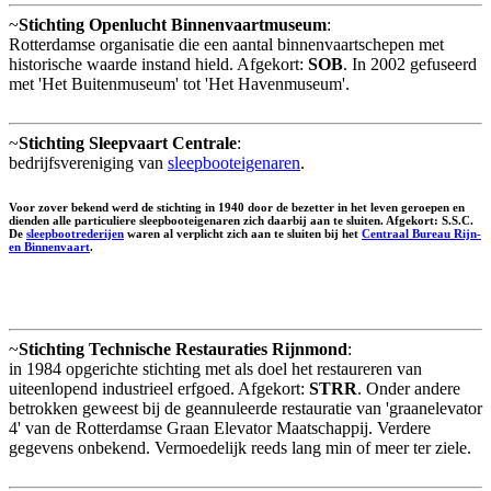
~
Stichting Openlucht Binnenvaartmuseum
:
Rotterdamse organisatie die een aantal binnenvaartschepen met
historische waarde instand hield. Afgekort:
SOB
. In 2002 gefuseerd
met 'Het Buitenmuseum' tot 'Het Havenmuseum'.
~
Stichting Sleepvaart Centrale
:
bedrijfsvereniging van
sleepbooteigenaren
.
Voor zover bekend werd de stichting in 1940 door de bezetter in het leven geroepen en
dienden alle particuliere sleepbooteigenaren zich daarbij aan te sluiten. Afgekort:
S.S.C.
De
sleepbootrederijen
waren al verplicht zich aan te sluiten bij het
Centraal Bureau Rijn-
en Binnenvaart
.
~
Stichting Technische Restauraties Rijnmond
:
in 1984 opgerichte stichting met als doel het restaureren van
uiteenlopend industrieel erfgoed. Afgekort:
STRR
. Onder andere
betrokken geweest bij de geannuleerde restauratie van 'graanelevator
4' van de Rotterdamse Graan Elevator Maatschappij. Verdere
gegevens onbekend. Vermoedelijk reeds lang min of meer ter ziele.