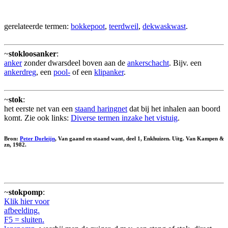
gerelateerde termen:
bokkepoot
,
teerdweil
,
dekwaskwast
.
~
stokloosanker
:
anker
zonder dwarsdeel boven aan de
ankerschacht
. Bijv. een
ankerdreg
, een
pool-
of een
klipanker
.
~
stok
:
het eerste net van een
staand haringnet
dat bij het inhalen aan boord
komt. Zie ook links:
Diverse termen inzake het vistuig
.
Bron:
Peter Dorleijn
, Van gaand en staand want, deel 1, Enkhuizen. Uitg. Van Kampen &
zn, 1982.
~
stokpomp
:
Klik hier voor
afbeelding.
F5 = sluiten.