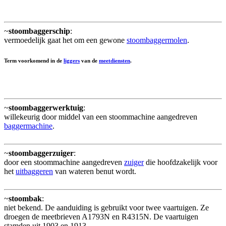
~
stoombaggerschip
:
vermoedelijk gaat het om een gewone
stoombaggermolen
.
Term voorkomend in de
liggers
van de
meetdiensten
.
~
stoombaggerwerktuig
:
willekeurig door middel van een stoommachine aangedreven
baggermachine
.
~
stoombaggerzuiger
:
door een stoommachine aangedreven
zuiger
die hoofdzakelijk voor
het
uitbaggeren
van wateren benut wordt.
~
stoombak
:
niet bekend. De aanduiding is gebruikt voor twee vaartuigen. Ze
droegen de meetbrieven A1793N en R4315N. De vaartuigen
stamden uit 1903 en 1913.