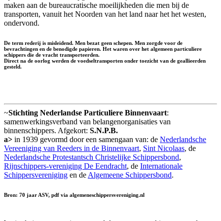
maken aan de bureaucratische moeilijkheden die men bij de
transporten, vanuit het Noorden van het land naar het het westen,
ondervond.
De term rederij is misleidend. Men bezat geen schepen. Men zorgde voor de
bevrachtingen en de benodigde papieren. Het waren over het algemeen particuliere
schippers die de vracht transporteerden.
Direct na de oorlog werden de voedseltransporten onder toezicht van de geallieerden
gesteld.
~
Stichting Nederlandse Particuliere Binnenvaart
:
samenwerkingsverband van belangenorganisaties van
binnenschippers. Afgekort:
S.N.P.B.
a>
in 1939 gevormd door een samengaan van: de
Nederlandsche
Vereeniging van Reeders in de Binnenvaart
,
Sint Nicolaas
, de
Nederlandsche Protestantsch Christelijke Schippersbond
,
Rijnschippers-vereniging De Eendracht
, de
Internationale
Schippersvereniging
en de
Algemeene Schippersbond
.
Bron: 70 jaar ASV, pdf via algemeneschippersvereniging.nl