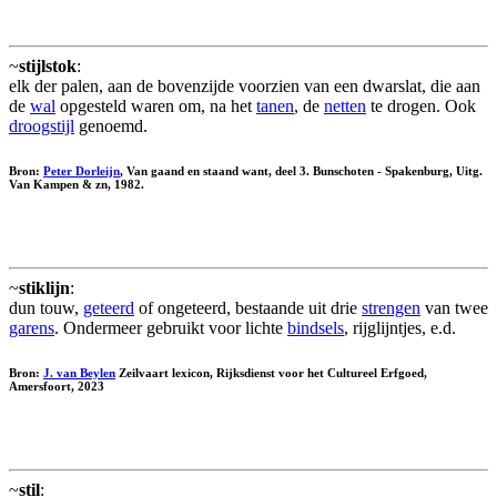
~
stijlstok
:
elk der palen, aan de bovenzijde voorzien van een dwarslat, die aan
de
wal
opgesteld waren om, na het
tanen
, de
netten
te drogen. Ook
droogstijl
genoemd.
Bron:
Peter Dorleijn
, Van gaand en staand want, deel 3. Bunschoten - Spakenburg, Uitg.
Van Kampen & zn, 1982.
~
stiklijn
:
dun touw,
geteerd
of ongeteerd, bestaande uit drie
strengen
van twee
garens
. Ondermeer gebruikt voor lichte
bindsels
, rijglijntjes, e.d.
Bron:
J. van Beylen
Zeilvaart lexicon, Rijksdienst voor het Cultureel Erfgoed,
Amersfoort, 2023
~
stil
: