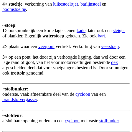
4>
stoeltje
: verkorting van
luikestoel(tje)
,
barlijnstoel
en
boomstoeltje
.
~
stoep
:
1>
oorspronkelijk een korte lage stenen
kade
, later ook een
steiger
of plankier. Eigenlijk
waterstoep
geheten. Zie ook
bart
.
2>
plaats waar een
veerpont
vertrekt. Verkorting van
veerstoep
.
3>
op een pont: het door zijn verhoogde ligging, dan wel door een
lage rand of goot, van het voor motorvoertuigen bestemde
dek
afgescheiden deel dat voor voetgangers bestemd is. Door sommigen
ook
trottoir
genoemd.
~
stofbunker
:
onderste, vaak afneembare deel van de
cycloon
van een
brandstofvergasser
.
~
stofdeur
:
afsluitbare opening onderaan een
cycloon
met vaste
stofbunker
.