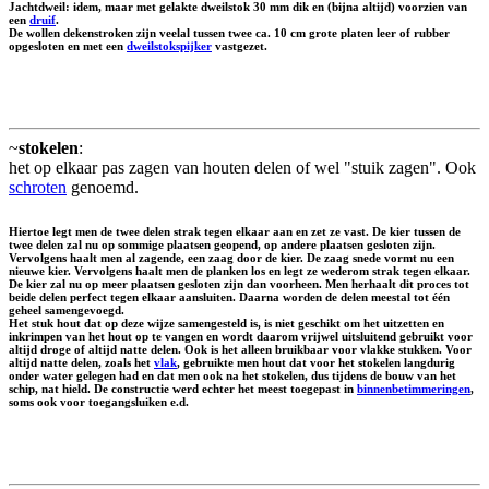
Jachtdweil: idem, maar met gelakte dweilstok 30 mm dik en (bijna altijd) voorzien van
een
druif
.
De wollen dekenstroken zijn veelal tussen twee ca. 10 cm grote platen leer of rubber
opgesloten en met een
dweilstokspijker
vastgezet.
~
stokelen
:
het op elkaar pas zagen van houten delen of wel "stuik zagen". Ook
schroten
genoemd.
Hiertoe legt men de twee delen strak tegen elkaar aan en zet ze vast. De kier tussen de
twee delen zal nu op sommige plaatsen geopend, op andere plaatsen gesloten zijn.
Vervolgens haalt men al zagende, een zaag door de kier. De zaag snede vormt nu een
nieuwe kier. Vervolgens haalt men de planken los en legt ze wederom strak tegen elkaar.
De kier zal nu op meer plaatsen gesloten zijn dan voorheen. Men herhaalt dit proces tot
beide delen perfect tegen elkaar aansluiten. Daarna worden de delen meestal tot één
geheel samengevoegd.
Het stuk hout dat op deze wijze samengesteld is, is niet geschikt om het uitzetten en
inkrimpen van het hout op te vangen en wordt daarom vrijwel uitsluitend gebruikt voor
altijd droge of altijd natte delen. Ook is het alleen bruikbaar voor vlakke stukken. Voor
altijd natte delen, zoals het
vlak
, gebruikte men hout dat voor het stokelen langdurig
onder water gelegen had en dat men ook na het stokelen, dus tijdens de bouw van het
schip, nat hield. De constructie werd echter het meest toegepast in
binnenbetimmeringen
,
soms ook voor toegangsluiken e.d.