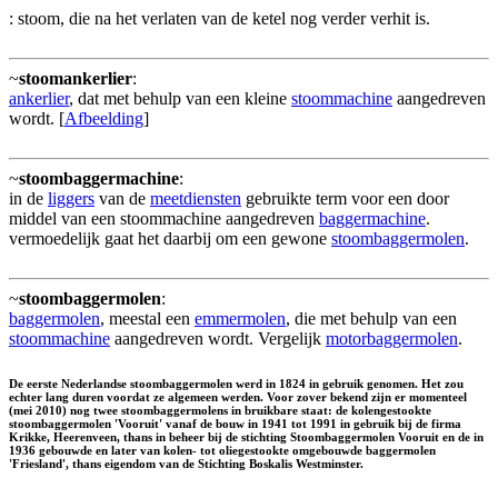
: stoom, die na het verlaten van de ketel nog verder verhit is.
~
stoomankerlier
:
ankerlier
, dat met behulp van een kleine
stoommachine
aangedreven
wordt. [
Afbeelding
]
~
stoombaggermachine
:
in de
liggers
van de
meetdiensten
gebruikte term voor een door
middel van een stoommachine aangedreven
baggermachine
.
vermoedelijk gaat het daarbij om een gewone
stoombaggermolen
.
~
stoombaggermolen
:
baggermolen
, meestal een
emmermolen
, die met behulp van een
stoommachine
aangedreven wordt. Vergelijk
motorbaggermolen
.
De eerste Nederlandse stoombaggermolen werd in 1824 in gebruik genomen. Het zou
echter lang duren voordat ze algemeen werden. Voor zover bekend zijn er momenteel
(mei 2010) nog twee stoombaggermolens in bruikbare staat: de kolengestookte
stoombaggermolen 'Vooruit' vanaf de bouw in 1941 tot 1991 in gebruik bij de firma
Krikke, Heerenveen, thans in beheer bij de stichting Stoombaggermolen Vooruit en de in
1936 gebouwde en later van kolen- tot oliegestookte omgebouwde baggermolen
'Friesland', thans eigendom van de Stichting Boskalis Westminster.