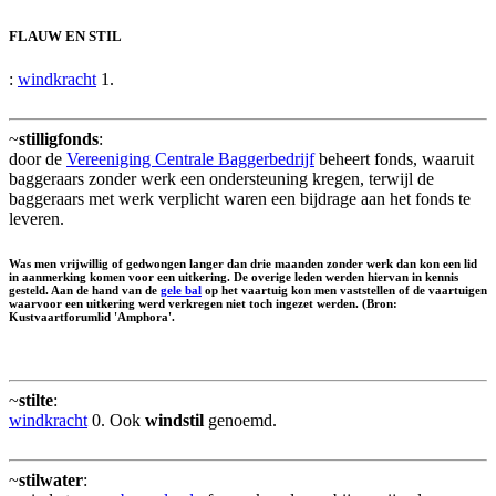
FLAUW EN STIL
:
windkracht
1.
~
stilligfonds
:
door de
Vereeniging Centrale Baggerbedrijf
beheert fonds, waaruit
baggeraars zonder werk een ondersteuning kregen, terwijl de
baggeraars met werk verplicht waren een bijdrage aan het fonds te
leveren.
Was men vrijwillig of gedwongen langer dan drie maanden zonder werk dan kon een lid
in aanmerking komen voor een uitkering. De overige leden werden hiervan in kennis
gesteld. Aan de hand van de
gele bal
op het vaartuig kon men vaststellen of de vaartuigen
waarvoor een uitkering werd verkregen niet toch ingezet werden. (Bron:
Kustvaartforumlid 'Amphora'.
~
stilte
:
windkracht
0. Ook
windstil
genoemd.
~
stilwater
: