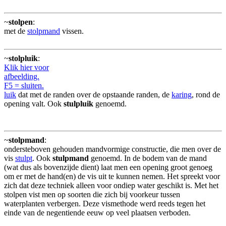
~
stolpen
:
met de
stolpmand
vissen.
~
stolpluik
:
Klik hier voor
afbeelding.
F5 = sluiten.
luik
dat met de randen over de opstaande randen, de
karing
, rond de
opening valt. Ook
stulpluik
genoemd.
~
stolpmand
:
ondersteboven gehouden mandvormige constructie, die men over de
vis
stulpt
. Ook
stulpmand
genoemd. In de bodem van de mand
(wat dus als bovenzijde dient) laat men een opening groot genoeg
om er met de hand(en) de vis uit te kunnen nemen. Het spreekt voor
zich dat deze techniek alleen voor ondiep water geschikt is. Met het
stolpen vist men op soorten die zich bij voorkeur tussen
waterplanten verbergen. Deze vismethode werd reeds tegen het
einde van de negentiende eeuw op veel plaatsen verboden.