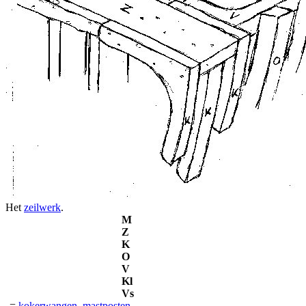
Het
zeilwerk
.
M
Z
K
O
V
Kl
Vs
=
kokerwangen
,
mastposten
.