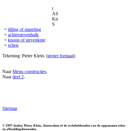
t
AS
Kn
S
=
tilling of stapeling
=
achterstevenbalk
=
knoop of stevenknie
=
scheg
Tekening: Pieter Klein. (
groter formaat
)
Naar
Menu constructies
.
Naar
deel 2
.
Sitemap
© 1997-heden; Pieter Klein, Amsterdam of de rechthebbenden van de opgenomen tekst-
en afbeeldingsbestanden