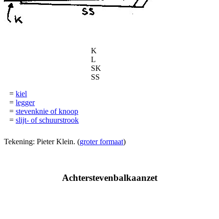
K
L
SK
SS
=
kiel
=
legger
=
stevenknie of knoop
=
slijt- of schuurstrook
Tekening: Pieter Klein. (
groter formaat
)
Achterstevenbalkaanzet