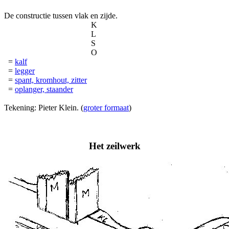
De constructie tussen vlak en zijde.
K
L
S
O
=
kalf
=
legger
=
spant, kromhout, zitter
=
oplanger, staander
Tekening: Pieter Klein. (
groter formaat
)
Het zeilwerk