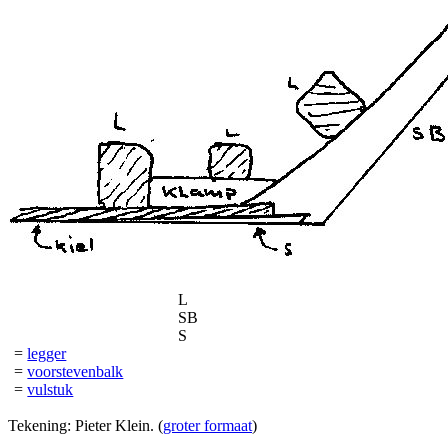
L
SB
S
=
legger
=
voorstevenbalk
=
vulstuk
Tekening: Pieter Klein. (
groter formaat
)