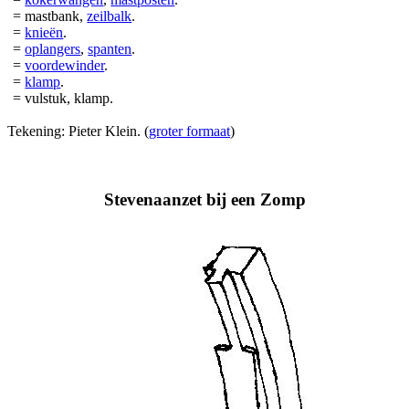
= mastbank,
zeilbalk
.
=
knieën
.
=
oplangers
,
spanten
.
=
voordewinder
.
=
klamp
.
= vulstuk, klamp.
Tekening: Pieter Klein. (
groter formaat
)
Stevenaanzet bij een Zomp