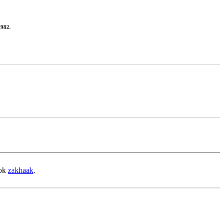
1982.
ook
zakhaak
.