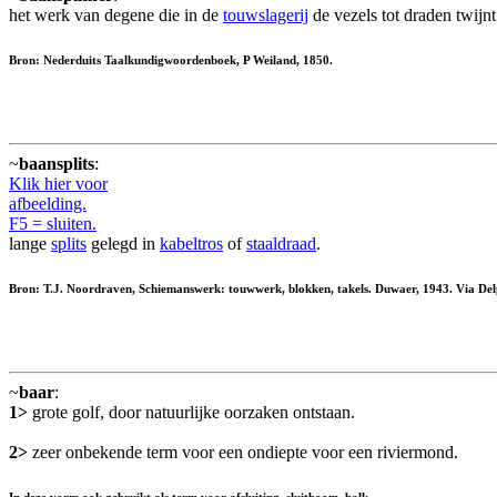
het werk van degene die in de
touwslagerij
de vezels tot draden twijn
Bron: Nederduits Taalkundigwoordenboek, P Weiland, 1850.
~
baansplits
:
Klik hier voor
afbeelding.
F5 = sluiten.
lange
splits
gelegd in
kabeltros
of
staaldraad
.
Bron: T.J. Noordraven, Schiemanswerk: touwwerk, blokken, takels. Duwaer, 1943. Via Del
~
baar
:
1>
grote golf, door natuurlijke oorzaken ontstaan.
2>
zeer onbekende term voor een ondiepte voor een riviermond.