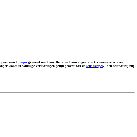
op een soort
oliejas
gevoerd met baai. De term 'baaivanger' zou trouwens later over
ivanger wordt in sommige verklaringen gelijk geacht aan de
schansloper
. Toch bestaat bij mij