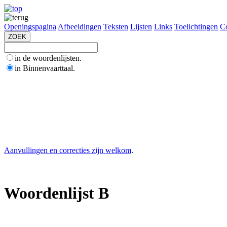
Openingspagina
Afbeeldingen
Teksten
Lijsten
Links
Toelichtingen
Co
in de woordenlijsten.
in Binnenvaarttaal.
Aanvullingen en correcties zijn welkom
.
Woordenlijst B