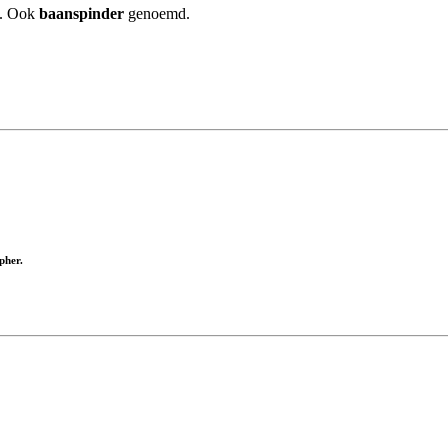
t. Ook
baanspinder
genoemd.
pher.