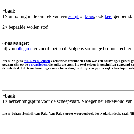
~
baai
:
1>
uitholling in de omtrek van een
schijf
of
kous
, ook
keel
genoemd.
2>
bepaalde wollen stof.
~
baaivanger
:
pij van
oliegoed
gevoerd met baai. Volgens sommige bronnen echter 
Bron: Volgens
Mr. J. van Lennep
Zeemanswoordenboek 1856 was een bolkvanger geheel g
gegaan zijn op de
varenslieden
, die zulks droegen. Hoewel zelden in geschriften genoemd za
de indruk dat de term baaivanger meer betrekking heeft op een pij, terwijl schansloper va
~
baak
:
1>
herkenningspunt voor de scheepvaart. Vroeger het enkelvoud van
Bron: Johan Hendrik van Dale, Van Dale's groot woordenboek der Nederlandsche taal. Nijho