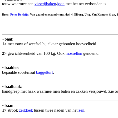
touw waarmee een
visserijbaken
/
joon
met het net verbonden is.
Bron:
Peter Dorleijn
, Van gaand en staand want, deel 4. Elburg, Uitg. Van Kampen & zn, 
~
baal
:
1>
met touw of weefsel bij elkaar gehouden hoeveelheid.
2>
gewichtseenheid van 100 kg. Ook
mosselton
genoemd.
~
baalder
:
bepaalde soort/maat
baggelturf
.
~
baalhaak
:
handgreep met haak waarmee men balen en zakken versjouwd. Zie 
~
baan
:
1>
strook
zeildoek
tussen twee naden van het
zeil
.