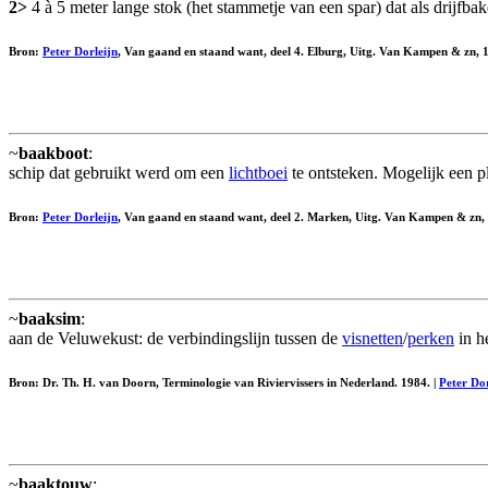
2>
4 à 5 meter lange stok (het stammetje van een spar) dat als drijfb
Bron:
Peter Dorleijn
, Van gaand en staand want, deel 4. Elburg, Uitg. Van Kampen & zn, 
~
baakboot
:
schip dat gebruikt werd om een
lichtboei
te ontsteken. Mogelijk een p
Bron:
Peter Dorleijn
, Van gaand en staand want, deel 2. Marken, Uitg. Van Kampen & zn,
~
baaksim
:
aan de Veluwekust: de verbindingslijn tussen de
visnetten
/
perken
in h
Bron: Dr. Th. H. van Doorn, Terminologie van Riviervissers in Nederland. 1984. |
Peter Dor
~
baaktouw
: