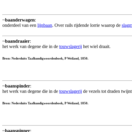
~
baanderwagen
:
onderdeel van een
lijnbaan
. Over rails rijdende lorrie waarop de
slag
~
baandraaier
:
het werk van degene die in de
touwslagerij
het wiel draait.
Bron: Nederduits Taalkundigwoordenboek, P Weiland, 1850.
~
baanspinder
:
het werk van degene die in de
touwslagerij
de vezels tot draden twijn
Bron: Nederduits Taalkundigwoordenboek, P Weiland, 1850.
~
baanspinner
: