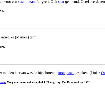
aken voor een
staand want
fungeert. Ook
spar
genoemd. Gerelateerde te
1982.
laatselijke (Marken) term.
 1982.
et midden hiervan was de bijbehorende
joon
,
baak
gestoken. [Links:
Ov
leijn
, Van gaand en staand want, deel 4. Elburg, Uitg. Van Kampen & zn, 1982.