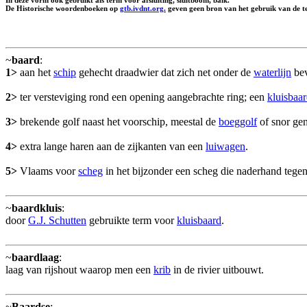
In deze vorm ook gebruikt als term voor afsluiting, sluitboom, balk.
De Historische woordenboeken op
gtb.ivdnt.org.
geven geen bron van het gebruik van de te
~
baard
:
1>
aan het
schip
gehecht draadwier dat zich net onder de
waterlijn
bev
2>
ter versteviging rond een opening aangebrachte ring; een
kluisbaa
3>
brekende golf naast het voorschip, meestal de
boeggolf
of snor ge
4>
extra lange haren aan de zijkanten van een
luiwagen
.
5>
Vlaams voor
scheg
in het bijzonder een scheg die naderhand tege
~
baardkluis
:
door
G.J. Schutten
gebruikte term voor
kluisbaard
.
~
baardlaag
:
laag van rijshout waarop men een
krib
in de rivier uitbouwt.
~
Baardse
: