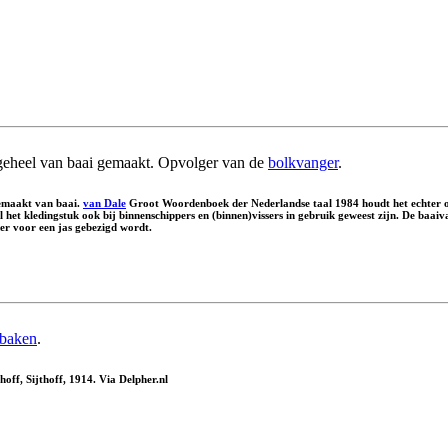
geheel van baai gemaakt. Opvolger van de
bolkvanger
.
emaakt van baai.
van Dale
Groot Woordenboek der Nederlandse taal 1984 houdt het echter 
l het kledingstuk ook bij binnenschippers en (binnen)vissers in gebruik geweest zijn. De baa
ker voor een jas gebezigd wordt.
baken
.
ff, Sijthoff, 1914. Via Delpher.nl