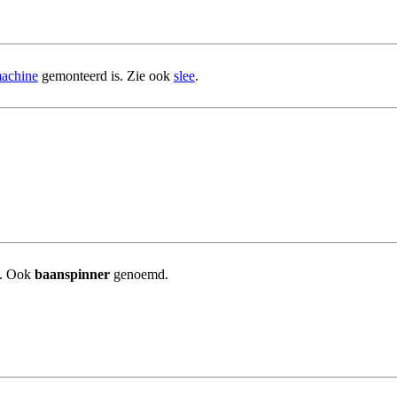
machine
gemonteerd is. Zie ook
slee
.
t. Ook
baanspinner
genoemd.