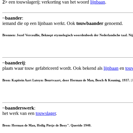
2>
een touwslagerij; verkorting van het woord
lijnbaan
.
~
baander
:
iemand die op een lijnbaan werkt. Ook
touwbaander
genoemd.
Bronnen: Jozef Vercoullie, Beknopt etymologisch woordenboek der Nederlandsche taal. Nij
~
baanderij
:
plaats waar touw gefabriceerd wordt. Ook bekend als
lijnbaan
en
touw
Bron: Kapitein Aart Luteyn: Beurtvaart, door Herman de Man, Bosch & Keuning, 1937. | 
~
baanderswerk
:
het werk van een
touwslager
.
Bron: Herman de Man, Heilig Pietje de Booy". Querido 1940.