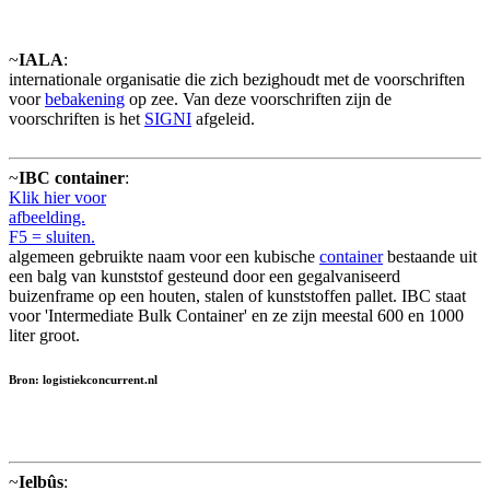
~
IALA
:
internationale organisatie die zich bezighoudt met de voorschriften
voor
bebakening
op zee. Van deze voorschriften zijn de
voorschriften is het
SIGNI
afgeleid.
~
IBC container
:
Klik hier voor
afbeelding.
F5 = sluiten.
algemeen gebruikte naam voor een kubische
container
bestaande uit
een balg van kunststof gesteund door een gegalvaniseerd
buizenframe op een houten, stalen of kunststoffen pallet. IBC staat
voor 'Intermediate Bulk Container' en ze zijn meestal 600 en 1000
liter groot.
Bron: logistiekconcurrent.nl
~
Ielbûs
: