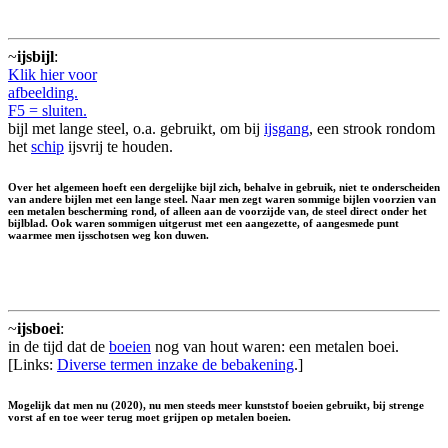
~
ijsbijl
:
Klik hier voor
afbeelding.
F5 = sluiten.
bijl met lange steel, o.a. gebruikt, om bij
ijsgang
, een strook rondom
het
schip
ijsvrij te houden.
Over het algemeen hoeft een dergelijke bijl zich, behalve in gebruik, niet te onderscheiden
van andere bijlen met een lange steel. Naar men zegt waren sommige bijlen voorzien van
een metalen bescherming rond, of alleen aan de voorzijde van, de steel direct onder het
bijlblad. Ook waren sommigen uitgerust met een aangezette, of aangesmede punt
waarmee men ijsschotsen weg kon duwen.
~
ijsboei
:
in de tijd dat de
boeien
nog van hout waren: een metalen boei.
[Links:
Diverse termen inzake de bebakening
.]
Mogelijk dat men nu (2020), nu men steeds meer kunststof boeien gebruikt, bij strenge
vorst af en toe weer terug moet grijpen op metalen boeien.