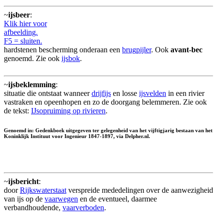
~
ijsbeer
:
Klik hier voor
afbeelding.
F5 = sluiten.
hardstenen bescherming onderaan een
brugpijler
. Ook
avant-bec
genoemd. Zie ook
ijsbok
.
~
ijsbeklemming
:
situatie die ontstaat wanneer
drijfijs
en losse
ijsvelden
in een rivier
vastraken en opeenhopen en zo de doorgang belemmeren. Zie ook
de tekst:
IJsopruiming op rivieren
.
Genoemd in: Gedenkboek uitgegeven ter gelegenheid van het vijftigjarig bestaan van het
Koninklijk Instituut voor Ingenieur 1847-1897, via Delpher.nl.
~
ijsbericht
:
door
Rijkswaterstaat
verspreide mededelingen over de aanwezigheid
van ijs op de
vaarwegen
en de eventueel, daarmee
verbandhoudende,
vaarverboden
.