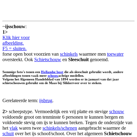
~
ijsschouw
:
1>
Klik hier voor
afbeelding.
F5 = sluiten.
forse open boot voorzien van
schinkels
waarmee men
toewater
oversteekt. Ook
Schietschouw
en
Sleeschuit
genoemd.
Sommige foto's tonen een
Hollandse boot
die als sleeschuit gebruikt wordt, andere
afbeeldingen tonen vaak meer
schouw
achtige modellen.
Volgens het Algemeen Handelsblad van 1894 werden er in januari van dat jaar
schietschouwen gebruikt om de Maas bij Slikkerveer over te steken.
Gerelateerde term:
ijsbrug
.
2>
scheepstype. Vermoedelijk een vrij platte en stevige
schouw
voldoende groot om tenminste 6 personen te kunnen bergen en
voldoende stevig om ijs te kunnen breken. Tegen de onderzijde van
het
vlak
waren twee
schinkels/schenen
aangebracht waarmee de
schuit
over het ijs schoof/schoot. Over het algemeen
Schietschouw