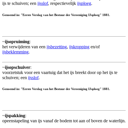
ijs te schuiven; een
ijsslof
, respectievelijk
ijsploeg
.
Genoemd in: "Eerste Verslag van het Bestuur der Vereeniging IJsploeg" 1881.
~
ijsopruiming
:
het verwijderen van een
ijsbezetting
,
ijskropping
en/of
ijsbeklemming
.
~
ijsopschuiver
:
voorzetstuk voor een vaartuig dat het ijs breekt door op het ijs te
schuiven; een
ijsslof
.
Genoemd in: "Eerste Verslag van het Bestuur der Vereeniging IJsploeg" 1881.
~
ijspakking
:
opeenstapeling van ijs vanaf de bodem tot aan of boven de waterlijn.