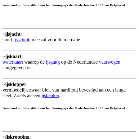
Genoemd in: Staatsblad van het Koningrijk der Nederlanden. 1882 via Delpher.nl
~
ijsjacht
:
soort
ijsschuit
, meestal voor de recreatie.
~
ijskaart
:
waterkaart
waarop de
ijsgang
op de Nederlandse
vaarwegen
aangegeven is..
~
ijsklopper
:
vermoedelijk zwaar blok van hardhout bevestigd aan een lange
steel. Zoiets als een
ijsbeuker
.
Genoemd in: Staatsblad van het Koningrijk der Nederlanden. 1882 via Delpher.nl
~
ijskropping
: