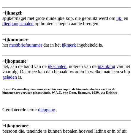
~
ijknagel
:
spijker/nagel met grote duidelijke kop, die gebruikt werd om
ijk-
en
diepgangschalen
op houten schepen aan te brengen.
~
ijknummer
:
het
meetbriefnummer
dat in het
ijkmerk
ingebeiteld is.
~
ijkopname
:
het, aan de hand van de
ijkschalen
, noteren van de
inzinking
van het
vaartuig. Daarmee kan dan bepaald worden in welke mate een schip
geladen
is.
Bron: Verzameling van voorwaarden waarop in de binnenlandsche vaart en de
binnenvaart vervoer plaats vindt. W.A.C. van Dam, Brouwer, 1929. via Delpher
Gerelateerde term:
diepgang
.
~
ijkopnemer
:
persoon die, teneinde te kunnen bepalen hoeveel lading er in of uit