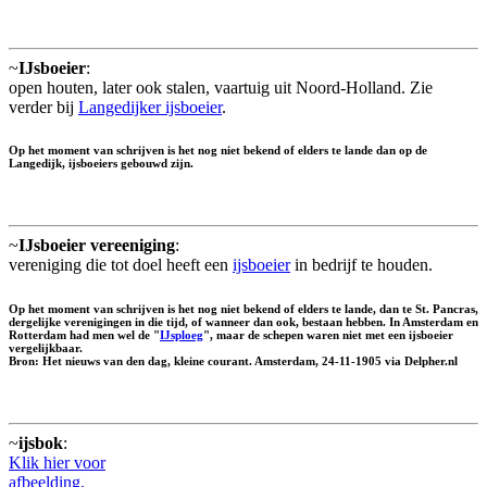
~
IJsboeier
:
open houten, later ook stalen, vaartuig uit Noord-Holland. Zie
verder bij
Langedijker ijsboeier
.
Op het moment van schrijven is het nog niet bekend of elders te lande dan op de
Langedijk, ijsboeiers gebouwd zijn.
~
IJsboeier vereeniging
:
vereniging die tot doel heeft een
ijsboeier
in bedrijf te houden.
Op het moment van schrijven is het nog niet bekend of elders te lande, dan te St. Pancras,
dergelijke verenigingen in die tijd, of wanneer dan ook, bestaan hebben. In Amsterdam en
Rotterdam had men wel de "
IJsploeg
", maar de schepen waren niet met een ijsboeier
vergelijkbaar.
Bron: Het nieuws van den dag, kleine courant. Amsterdam, 24-11-1905 via Delpher.nl
~
ijsbok
:
Klik hier voor
afbeelding.