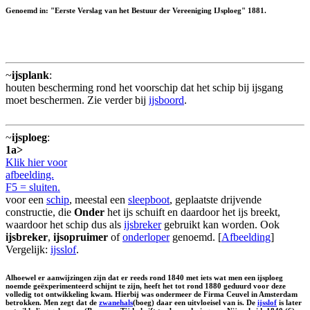
Genoemd in: "Eerste Verslag van het Bestuur der Vereeniging IJsploeg" 1881.
~
ijsplank
:
houten bescherming rond het voorschip dat het schip bij ijsgang
moet beschermen. Zie verder bij
ijsboord
.
~
ijsploeg
:
1a>
Klik hier voor
afbeelding.
F5 = sluiten.
voor een
schip
, meestal een
sleepboot
, geplaatste drijvende
constructie, die
Onder
het ijs schuift en daardoor het ijs breekt,
waardoor het schip dus als
ijsbreker
gebruikt kan worden. Ook
ijsbreker
,
ijsopruimer
of
onderloper
genoemd. [
Afbeelding
]
Vergelijk:
ijsslof
.
Alhoewel er aanwijzingen zijn dat er reeds rond 1840 met iets wat men een ijsploeg
noemde geëxperimenteerd schijnt te zijn, heeft het tot rond 1880 geduurd voor deze
volledig tot ontwikkeling kwam. Hierbij was ondermeer de Firma Ceuvel in Amsterdam
betrokken. Men zegt dat de
zwanehals
(boeg) daar een uitvloeisel van is. De
ijsslof
is later