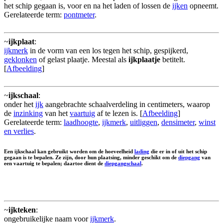
het schip gegaan is, voor en na het laden of lossen de
ijken
opneemt.
Gerelateerde term:
pontmeter
.
~
ijkplaat
:
ijkmerk
in de vorm van een los tegen het schip, gespijkerd,
geklonken
of gelast plaatje. Meestal als
ijkplaatje
betitelt.
[
Afbeelding
]
~
ijkschaal
:
onder het
ijk
aangebrachte schaalverdeling in centimeters, waarop
de
inzinking
van het
vaartuig
af te lezen is. [
Afbeelding
]
Gerelateerde term:
laadhoogte
,
ijkmerk
,
uitliggen
,
densimeter
,
winst
en verlies
.
Een ijkschaal kan gebruikt worden om de hoeveelheid
lading
die er in of uit het schip
gegaan is te bepalen. Ze zijn, door hun plaatsing, minder geschikt om de
diepgang
van
een vaartuig te bepalen; daartoe dient de
diepgangschaal
.
~
ijkteken
:
ongebruikelijke naam voor
ijkmerk
.