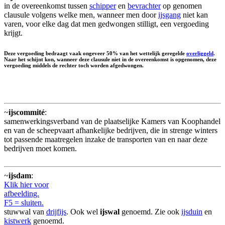
in de overeenkomst tussen
schipper
en
bevrachter
op genomen
clausule volgens welke men, wanneer men door
ijsgang
niet kan
varen, voor elke dag dat men gedwongen stilligt, een vergoeding
krijgt.
Deze vergoeding bedraagt vaak ongeveer 50% van het wettelijk geregelde
overliggeld
.
Naar het schijnt kon, wanneer deze clausule niet in de overeenkomst is opgenomen, deze
vergoeding middels de rechter toch worden afgedwongen.
~
ijscommité
:
samenwerkingsverband van de plaatselijke Kamers van Koophandel
en van de scheepvaart afhankelijke bedrijven, die in strenge winters
tot passende maatregelen inzake de transporten van en naar deze
bedrijven moet komen.
~
ijsdam
:
Klik hier voor
afbeelding.
F5 = sluiten.
stuwwal van
drijfijs
. Ook wel
ijswal
genoemd. Zie ook
ijsduin
en
kistwerk
genoemd.