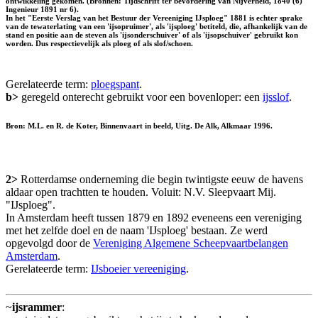
ontwikkeling gekomen. (Bronnen: Tijdschrift ter bevordering van Nijverheid, 1840 (6)
Ingenieur 1891 nr 6).
In het "Eerste Verslag van het Bestuur der Vereeniging IJsploeg" 1881 is echter sprake
van de tewaterlating van een 'ijsopruimer', als 'ijsploeg' betiteld, die, afhankelijk van de
stand en positie aan de steven als 'ijsonderschuiver' of als 'ijsopschuiver' gebruikt kon
worden. Dus respectievelijk als ploeg of als slof/schoen.
Gerelateerde term:
ploegspant
.
b>
geregeld onterecht gebruikt voor een bovenloper: een
ijsslof
.
Bron: M.L. en R. de Koter, Binnenvaart in beeld, Uitg. De Alk, Alkmaar 1996.
2>
Rotterdamse onderneming die begin twintigste eeuw de havens
aldaar open trachtten te houden. Voluit: N.V. Sleepvaart Mij.
"IJsploeg".
In Amsterdam heeft tussen 1879 en 1892 eveneens een vereniging
met het zelfde doel en de naam 'IJsploeg' bestaan. Ze werd
opgevolgd door de
Vereniging Algemene Scheepvaartbelangen
Amsterdam
.
Gerelateerde term:
IJsboeier vereeniging
.
~
ijsrammer
: