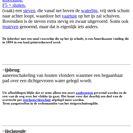
F5 = sluiten.
(vaak) een
steven
, die vanaf net boven de
waterlijn
, vrij sterk schuin
naar achter loopt, waardoor het
vaartuig
op het ijs zal schuiven.
Bovendien is de steven extra stevig en zwaar uitgevoerd. Soms ook
ijssteven
genoemd, maar dat is eigenlijk iets anders.
De ijsbreker met een smal voorschip die op het ijs schuift, is een Amerikaanse vinding die
in 1894 in ons land geïntroduceerd werd.
~
ijsbrug
:
aaneenschakeling van houten vlonders waarmee een begaanbaar
pad over een dichtgevroren water gelegd wordt.
Uit afbeeldingen blijkt dat er soms alleen een soort
aanbruggen
gevormd worden en de
rest van de weg over het vlakke ijs gaat. Het komt voor dat daarbij een deel van de
overtocht per
ijsschouw/sleeschuit
afgelegd moet worden.
Term aangetroffen in de ordonnantiën van het steigerschuitengilde.
~
ijsclausule
: