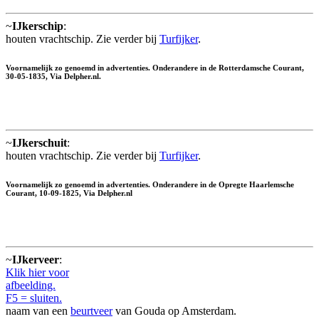
~
IJkerschip
:
houten vrachtschip. Zie verder bij
Turfijker
.
Voornamelijk zo genoemd in advertenties. Onderandere in de Rotterdamsche Courant,
30-05-1835, Via Delpher.nl.
~
IJkerschuit
:
houten vrachtschip. Zie verder bij
Turfijker
.
Voornamelijk zo genoemd in advertenties. Onderandere in de Opregte Haarlemsche
Courant, 10-09-1825, Via Delpher.nl
~
IJkerveer
:
Klik hier voor
afbeelding.
F5 = sluiten.
naam van een
beurtveer
van Gouda op Amsterdam.