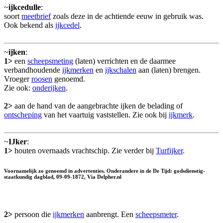
~
ijkcedulle
:
soort
meetbrief
zoals deze in de achtiende eeuw in gebruik was.
Ook bekend als
ijkcedel
.
~
ijken
:
1>
een
scheepsmeting
(laten) verrichten en de daarmee
verbandhoudende
ijkmerken
en
ijkschalen
aan (laten) brengen.
Vroeger
roosen
genoemd.
Zie ook:
onderijken
.
2>
aan de hand van de aangebrachte ijken de belading of
ontscheping
van het vaartuig vaststellen. Zie ook bij
ijkmerk
.
~
IJker
:
1>
houten overnaads vrachtschip. Zie verder bij
Turfijker
.
Voornamelijk zo genoemd in advertenties. Onderandere in de De Tĳd: godsdienstig-
staatkundig dagblad, 09-09-1872, Via Delpher.nl
2>
persoon die
ijkmerken
aanbrengt. Een
scheepsmeter
.