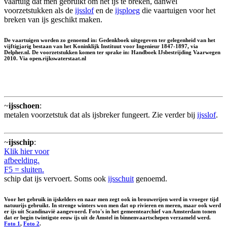
vaartuig dat men gebruikt om het ijs te breken, danwel
voorzetstukken als de
ijsslof
en de
ijsploeg
die vaartuigen voor het
breken van ijs geschikt maken.
De vaartuigen worden zo genoemd in: Gedenkboek uitgegeven ter gelegenheid van het
vijftigjarig bestaan van het Koninklijk Instituut voor Ingenieur 1847-1897, via
Delpher.nl. De voorzetstukken komen ter sprake in: Handboek IJsbestrijding Vaarwegen
2010. Via open.rijkswaterstaat.nl
~
ijsschoen
:
metalen voorzetstuk dat als ijsbreker fungeert. Zie verder bij
ijsslof
.
~
ijsschip
:
Klik hier voor
afbeelding.
F5 = sluiten.
schip dat ijs vervoert. Soms ook
ijsschuit
genoemd.
Voor het gebruik in ijskelders en naar men zegt ook in brouwerijen werd in vroeger tijd
natuurijs gebruikt. In strenge winters won men dat op rivieren en meren, maar ook werd
er ijs uit Scandinavië aangevoerd. Foto's in het gemeentearchief van Amsterdam tonen
dat er begin twintigste eeuw ijs uit de Amstel in binnenvaartschepen verzameld werd.
Foto 1
,
Foto 2
.