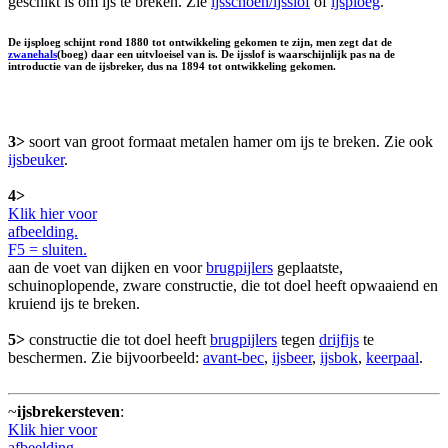
geschikt is om ijs te breken. Zie
ijsschoen/ijsslof
of
ijsploeg
.
De ijsploeg schijnt rond 1880 tot ontwikkeling gekomen te zijn, men zegt dat de
zwanehals
(boeg) daar een uitvloeisel van is. De ijsslof is waarschijnlijk pas na de
introductie van de ijsbreker, dus na 1894 tot ontwikkeling gekomen.
3>
soort van groot formaat metalen hamer om ijs te breken. Zie ook
ijsbeuker
.
4>
Klik hier voor
afbeelding.
F5 = sluiten.
aan de voet van dijken en voor
brugpijlers
geplaatste,
schuinoplopende, zware constructie, die tot doel heeft opwaaiend en
kruiend ijs te breken.
5>
constructie die tot doel heeft
brugpijlers
tegen
drijfijs
te
beschermen. Zie bijvoorbeeld:
avant-bec
,
ijsbeer
,
ijsbok
,
keerpaal
.
~
ijsbrekersteven
:
Klik hier voor
afbeelding.