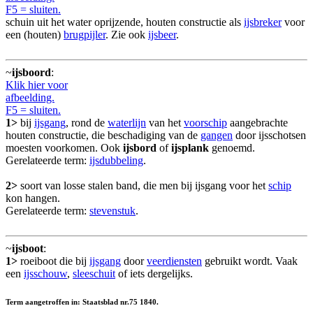
F5 = sluiten.
schuin uit het water oprijzende, houten constructie als
ijsbreker
voor
een (houten)
brugpijler
. Zie ook
ijsbeer
.
~
ijsboord
:
Klik hier voor
afbeelding.
F5 = sluiten.
1>
bij
ijsgang
, rond de
waterlijn
van het
voorschip
aangebrachte
houten constructie, die beschadiging van de
gangen
door ijsschotsen
moesten voorkomen. Ook
ijsbord
of
ijsplank
genoemd.
Gerelateerde term:
ijsdubbeling
.
2>
soort van losse stalen band, die men bij ijsgang voor het
schip
kon hangen.
Gerelateerde term:
stevenstuk
.
~
ijsboot
:
1>
roeiboot die bij
ijsgang
door
veerdiensten
gebruikt wordt. Vaak
een
ijsschouw
,
sleeschuit
of iets dergelijks.
Term aangetroffen in: Staatsblad nr.75 1840.