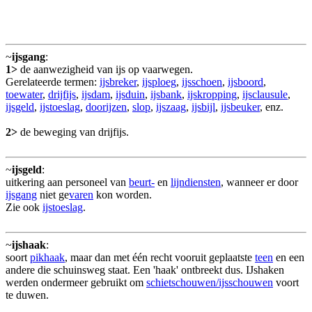
~
ijsgang
:
1>
de aanwezigheid van ijs op vaarwegen.
Gerelateerde termen:
ijsbreker
,
ijsploeg
,
ijsschoen
,
ijsboord
,
toewater
,
drijfijs
,
ijsdam
,
ijsduin
,
ijsbank
,
ijskropping
,
ijsclausule
,
ijsgeld
,
ijstoeslag
,
doorijzen
,
slop
,
ijszaag
,
ijsbijl
,
ijsbeuker
, enz.
2>
de beweging van drijfijs.
~
ijsgeld
:
uitkering aan personeel van
beurt-
en
lijndiensten
, wanneer er door
ijsgang
niet ge
varen
kon worden.
Zie ook
ijstoeslag
.
~
ijshaak
:
soort
pikhaak
, maar dan met één recht vooruit geplaatste
teen
en een
andere die schuinsweg staat. Een 'haak' ontbreekt dus. IJshaken
werden ondermeer gebruikt om
schietschouwen/ijsschouwen
voort
te duwen.