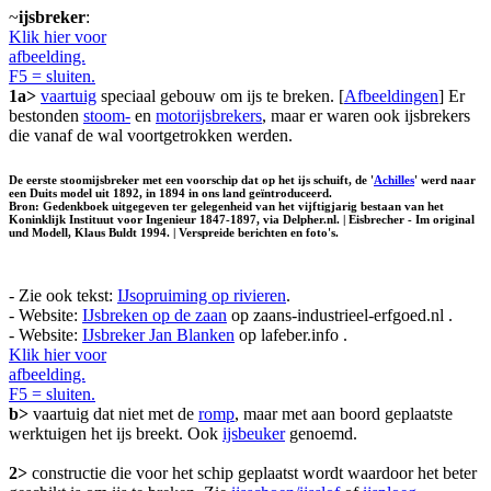
~
ijsbreker
:
Klik hier voor
afbeelding.
F5 = sluiten.
1a>
vaartuig
speciaal gebouw om ijs te breken. [
Afbeeldingen
] Er
bestonden
stoom-
en
motorijsbrekers
, maar er waren ook ijsbrekers
die vanaf de wal voortgetrokken werden.
De eerste stoomijsbreker met een voorschip dat op het ijs schuift, de '
Achilles
' werd naar
een Duits model uit 1892, in 1894 in ons land geïntroduceerd.
Bron: Gedenkboek uitgegeven ter gelegenheid van het vijftigjarig bestaan van het
Koninklijk Instituut voor Ingenieur 1847-1897, via Delpher.nl. | Eisbrecher - Im original
und Modell, Klaus Buldt 1994. | Verspreide berichten en foto's.
- Zie ook tekst:
IJsopruiming op rivieren
.
- Website:
IJsbreken op de zaan
op zaans-industrieel-erfgoed.nl .
- Website:
IJsbreker Jan Blanken
op lafeber.info .
Klik hier voor
afbeelding.
F5 = sluiten.
b>
vaartuig dat niet met de
romp
, maar met aan boord geplaatste
werktuigen het ijs breekt. Ook
ijsbeuker
genoemd.
2>
constructie die voor het schip geplaatst wordt waardoor het beter