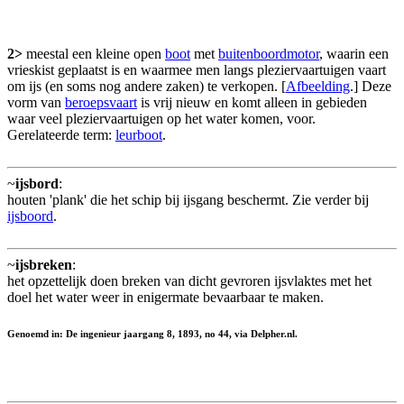
2>
meestal een kleine open
boot
met
buitenboordmotor
, waarin een
vrieskist geplaatst is en waarmee men langs pleziervaartuigen vaart
om ijs (en soms nog andere zaken) te verkopen. [
Afbeelding
.] Deze
vorm van
beroepsvaart
is vrij nieuw en komt alleen in gebieden
waar veel pleziervaartuigen op het water komen, voor.
Gerelateerde term:
leurboot
.
~
ijsbord
:
houten 'plank' die het schip bij ijsgang beschermt. Zie verder bij
ijsboord
.
~
ijsbreken
:
het opzettelijk doen breken van dicht gevroren ijsvlaktes met het
doel het water weer in enigermate bevaarbaar te maken.
Genoemd in: De ingenieur jaargang 8, 1893, no 44, via Delpher.nl.