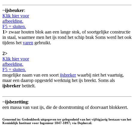
~
ijsbeuker
:
Klik hier voor
afbeelding.
F5 = sluiten.
1>
zwaar houten blok aan een lange stok, of soortgelijke constructie
in staal, waarmee men het ijs rond het schip brak Soms werd het ook
tijdens het
varen
gebruikt.
2>
Klik hier voor
afbeelding.
F5 = sluiten.
mogelijke naam van een soort
ijsbreker
waarbij niet het vaartuig,
maar een daarop opgesteld werktuig het ijs breekt. Soms als
ijsbreker
betitelt.
~
ijsbezetting
:
een massa van vast ijs, die de doorstroming of doorvaart blokkeert.
Genoemd in: Gedenkboek uitgegeven ter gelegenheid van het vijftigjarig bestaan van het
Koninklijk Instituut voor Ingenieur 1847-1897; via Depher.nl.