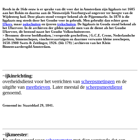
Reeds in de 16de eeuw is er sprake van dit veer dat in Amsterdam zijn ligplaats tot 1605
aan het Rokin en daarna aan de Nieuwezijds Voorburgwal ongeveer ter hoogte van de
Wijdesteeg had. Deze plaats stond vroeger bekend als de Pijpenmarkt. In 1870 is die
ligplaats nog steeds door het Goudse veer in gebruik. Men gebruikt dan echter geen
IJkers
, maar
pakschuiten
en ijzeren
trekschuiten
. De ligplaats in Gouda stond bekend als
het IJkerveer. In de archieven der gilden spreekt men van de dienst als het
Goudse
IJkerveer
, dit bestond naast het Goudse Volksschuitenveer.
> Bronnen: diverse beeldbanken, | verspreide geschriften, | G.C.E. Crone, Nederlandsche
jachten, binnenschepen, visschersvaartuigen en daarmee verwante kleine zeeschepen,
1650-1900 Swets & Zeitlinger, 1926. (blz 179) | archieven van het Klein
Binnenvaardersgild Amsterdam.
~
ijkinrichting
:
overheidsdienst voor het verrichten van
scheepsmetingen
en de
uitgifte van
meetbrieven
. Later meestal de
scheepsmeetdienst
genoemd.
Genoemd in: Staatsblad 29, 1841.
~
ijkmeester
: