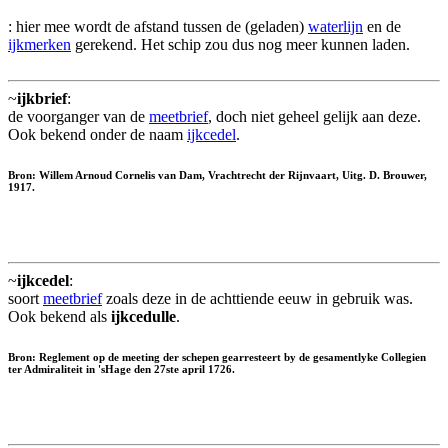
: hier mee wordt de afstand tussen de (geladen)
waterlijn
en de
ijkmerken
gerekend. Het schip zou dus nog meer kunnen laden.
~
ijkbrief
:
de voorganger van de
meetbrief
, doch niet geheel gelijk aan deze.
Ook bekend onder de naam
ijkcedel
.
Bron: Willem Arnoud Cornelis van Dam, Vrachtrecht der Rijnvaart, Uitg. D. Brouwer,
1917.
~
ijkcedel
:
soort
meetbrief
zoals deze in de achttiende eeuw in gebruik was.
Ook bekend als
ijkcedulle
.
Bron: Reglement op de meeting der schepen gearresteert by de gesamentlyke Collegien
ter Admiraliteit in 'sHage den 27ste april 1726.