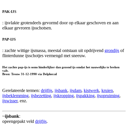
PAK-IJS
: ijsvlakte grotendeels gevormd door op elkaar geschoven en aan
elkaar gevroren ijsschotsen.
PAP-IJS
: zachte wittige ijsmassa, meestal ontstaan uit opdrijvend
grondijs
of
flinterdunne ijsschotjes vermengd met sneeuw.
Het zachte pap-ijs is soms hinderlijker dan gezond ijs omdat het nauwelijks te breken
valt.
Bron: Trouw 31-12-1990 via Delpher.nl
Gerelateerde termen:
drijfijs
,
ijsbank
,
ijsdam
,
kistwerk
,
kruien
,
ijsbeklemming
,
ijsbezetting
,
ijskropping
,
ijspakking
,
ijsopruiming
,
ijswisser
, enz.
~
ijsbank
:
opeengepakt veld
drijfijs
.