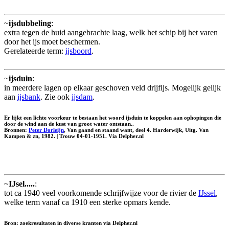
~
ijsdubbeling
:
extra tegen de huid aangebrachte laag, welk het schip bij het varen
door het ijs moet beschermen.
Gerelateerde term:
ijsboord
.
~
ijsduin
:
in meerdere lagen op elkaar geschoven veld drijfijs. Mogelijk gelijk
aan
ijsbank
. Zie ook
ijsdam
.
Er lijkt een lichte voorkeur te bestaan het woord ijsduin te koppelen aan ophopingen die
door de wind aan de kust van groot water ontstaan..
Bronnen:
Peter Dorleijn
, Van gaand en staand want, deel 4. Harderwijk, Uitg. Van
Kampen & zn, 1982. | Trouw 04-01-1951. Via Delpher.nl
~
IJsel.....
:
tot ca 1940 veel voorkomende schrijfwijze voor de rivier de
IJssel
,
welke term vanaf ca 1910 een sterke opmars kende.
Bron: zoekresultaten in diverse kranten via Delpher.nl