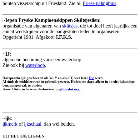
houten vissersschip uit Friesland. Zie bij
Friese palingbuis
.
~
Iepen Fryske Kampioenskippen Skûtsjesilen
:
organisatie van eigenaren van
skûtsjes
, die tot doel heeft jaarlijks een
aantal wedstrijden voor de aangesloten leden te organiseren.
Opgericht 1981. Afgekort:
I.F.K.S.
~
IJ
:
algemene benaming voor een waterloop.
Zie ook bij
waterloop
.
Oorspronkelijk geschreven als Ye, Y en als d'Y, wat later
Die
werd.
Al sinds de middeleeuwen in gebruik geweest. Heden ten dage alleen in aardrijkskundige
benamingen e.d. te vinden.
Bron: Historische woordenboeken op
gtb.ivdnt.org.
~
ijk
:
ijkmerk
of
ijkschaal
, dan wel beiden.
UIT HET IJK LIGGEN