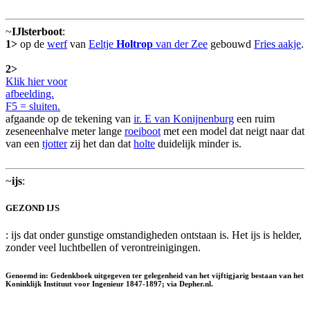
~
IJlsterboot
:
1>
op de
werf
van
Eeltje
Holtrop
van der Zee
gebouwd
Fries aakje
.
2>
Klik hier voor
afbeelding.
F5 = sluiten.
afgaande op de tekening van
ir. E van Konijnenburg
een ruim
zeseneenhalve meter lange
roeiboot
met een model dat neigt naar dat
van een
tjotter
zij het dan dat
holte
duidelijk minder is.
~
ijs
:
GEZOND IJS
: ijs dat onder gunstige omstandigheden ontstaan is. Het ijs is helder,
zonder veel luchtbellen of verontreinigingen.
Genoemd in: Gedenkboek uitgegeven ter gelegenheid van het vijftigjarig bestaan van het
Koninklijk Instituut voor Ingenieur 1847-1897; via Depher.nl.