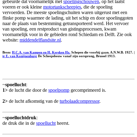
gebeurde dat voornamelijk met
spoelingschouwen
, op het laatst
voeren er ook kleine
motortankscheepjes
, die de spoeling
vervoerden. De meeste spoelingschuiten waren uitgerust met een
flinke pomp waarmee de lading, uit het schip en door spoelinggoten
naar de plaats van bestemming getransporteerd werd. Het vervoer
van spoeling, een restproduct van gistingsprocessen, kwam
voornamelijk voor in de gebieden rond Schiedam en Delft. Zie ook
website:
middendelflandsite.nl
.
Bron:
H.C.A. van Kampen en H. Kersken Hz.
Schepen die voorbij gaan. A.N.W.B. 1927. |
ir E. van Konijnenburg
De Scheepsbouw vanaf zijn oorsprong, Brussel 1913.
~
spoellucht
:
1>
de lucht die door de
spoelpomp
gecomprimeerd is.
2>
de lucht afkomstig van de
turbolaadcompressor
.
~
spoelluchtdruk
:
de druk die in de
spoellucht
heerst.