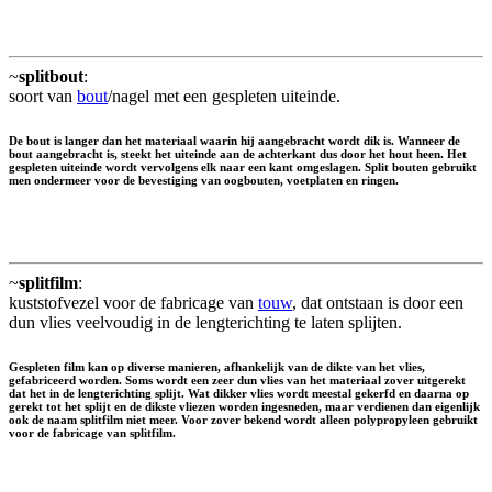
~
splitbout
:
soort van
bout
/nagel met een gespleten uiteinde.
De bout is langer dan het materiaal waarin hij aangebracht wordt dik is. Wanneer de
bout aangebracht is, steekt het uiteinde aan de achterkant dus door het hout heen. Het
gespleten uiteinde wordt vervolgens elk naar een kant omgeslagen. Split bouten gebruikt
men ondermeer voor de bevestiging van oogbouten, voetplaten en ringen.
~
splitfilm
:
kuststofvezel voor de fabricage van
touw
, dat ontstaan is door een
dun vlies veelvoudig in de lengterichting te laten splijten.
Gespleten film kan op diverse manieren, afhankelijk van de dikte van het vlies,
gefabriceerd worden. Soms wordt een zeer dun vlies van het materiaal zover uitgerekt
dat het in de lengterichting splijt. Wat dikker vlies wordt meestal gekerfd en daarna op
gerekt tot het splijt en de dikste vliezen worden ingesneden, maar verdienen dan eigenlijk
ook de naam splitfilm niet meer. Voor zover bekend wordt alleen polypropyleen gebruikt
voor de fabricage van splitfilm.