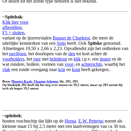
Of dezen tot het zelfde type behoren is niet bekend.
~
Spitsbak
:
Klik hier voor
afbeelding.
F5 = sluiten.
variant op de ijzeren/stalen
Baquet de Charleroi
, die meer de
uiterlijke kenmerken van een
Spits
heeft. Ook
Spitske
genoemd.
Afmetingen 19,50 x 2,66 x 2,23. Opvallendst zijn het ontbreken van
het
paviljoen
, het doorlopen van de
den
tot kort achter de
voorbolders
, het
roer
met
helmhout
en
klik
i.p.v. een
inspet
en de
wat rondere, bollere, vormen van
voor-
en
achterschip
, waarbij het
vlak
een ronde overgang naar
kop
en
kont
heeft gekregen..
Bron:
Maurice Kaak, Vlaamse Schepen
, blz. 282, 283.
Op bladzijde 282 heeft hij het nog over maten tot 39,5 meter, maar op 283 noemt hij
toch als lengte 19,5 meter.
~
spitsbek
:
houten vrachtschip dat lijkt op de
Herna
.
E.W. Petrejus
noemt als
kleinste maat 15 bij 2,5 meter met een laadvermogen van ca 30 ton.