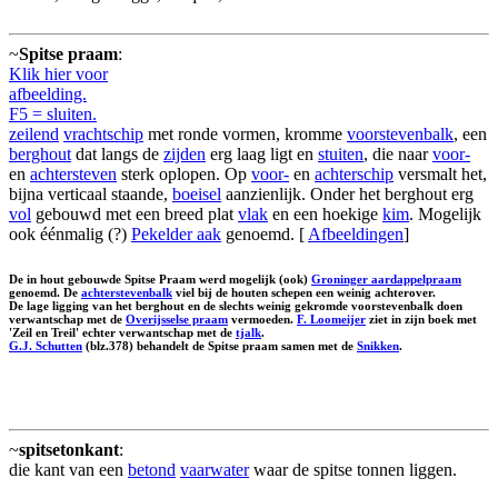
~
Spitse praam
:
Klik hier voor
afbeelding.
F5 = sluiten.
zeilend
vrachtschip
met ronde vormen, kromme
voorstevenbalk
, een
berghout
dat langs de
zijden
erg laag ligt en
stuiten
, die naar
voor-
en
achtersteven
sterk oplopen. Op
voor-
en
achterschip
versmalt het,
bijna verticaal staande,
boeisel
aanzienlijk. Onder het berghout erg
vol
gebouwd met een breed plat
vlak
en een hoekige
kim
. Mogelijk
ook éénmalig (?)
Pekelder aak
genoemd. [
Afbeeldingen
]
De in hout gebouwde Spitse Praam werd mogelijk (ook)
Groninger aardappelpraam
genoemd. De
achterstevenbalk
viel bij de houten schepen een weinig achterover.
De lage ligging van het berghout en de slechts weinig gekromde voorstevenbalk doen
verwantschap met de
Overijsselse praam
vermoeden.
F. Loomeijer
ziet in zijn boek met
'Zeil en Treil' echter verwantschap met de
tjalk
.
G.J. Schutten
(blz.378) behandelt de Spitse praam samen met de
Snikken
.
~
spitsetonkant
:
die kant van een
betond
vaarwater
waar de spitse tonnen liggen.