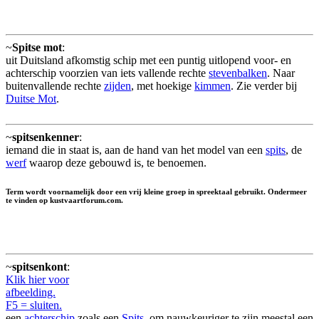
~
Spitse mot
:
uit Duitsland afkomstig schip met een puntig uitlopend voor- en
achterschip voorzien van iets vallende rechte
stevenbalken
. Naar
buitenvallende rechte
zijden
, met hoekige
kimmen
. Zie verder bij
Duitse Mot
.
~
spitsenkenner
:
iemand die in staat is, aan de hand van het model van een
spits
, de
werf
waarop deze gebouwd is, te benoemen.
Term wordt voornamelijk door een vrij kleine groep in spreektaal gebruikt. Ondermeer
te vinden op kustvaartforum.com.
~
spitsenkont
:
Klik hier voor
afbeelding.
F5 = sluiten.
een
achterschip
zoals een
Spits
, om nauwkeuriger te zijn meestal een