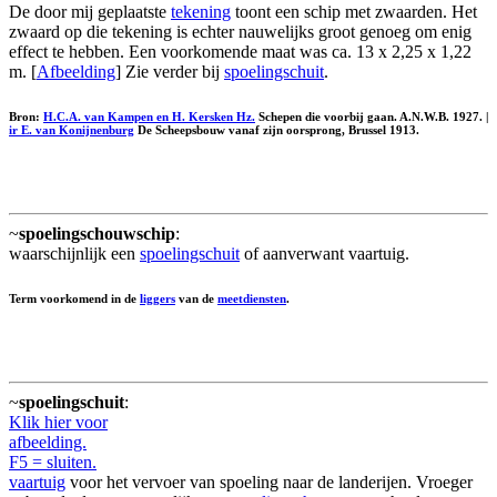
De door mij geplaatste
tekening
toont een schip met zwaarden. Het
zwaard op die tekening is echter nauwelijks groot genoeg om enig
effect te hebben. Een voorkomende maat was ca. 13 x 2,25 x 1,22
m. [
Afbeelding
] Zie verder bij
spoelingschuit
.
Bron:
H.C.A. van Kampen en H. Kersken Hz.
Schepen die voorbij gaan. A.N.W.B. 1927. |
ir E. van Konijnenburg
De Scheepsbouw vanaf zijn oorsprong, Brussel 1913.
~
spoelingschouwschip
:
waarschijnlijk een
spoelingschuit
of aanverwant vaartuig.
Term voorkomend in de
liggers
van de
meetdiensten
.
~
spoelingschuit
:
Klik hier voor
afbeelding.
F5 = sluiten.
vaartuig
voor het vervoer van spoeling naar de landerijen. Vroeger