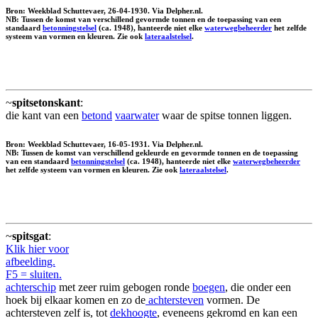
Bron: Weekblad Schuttevaer, 26-04-1930. Via Delpher.nl.
NB: Tussen de komst van verschillend gevormde tonnen en de toepassing van een
standaard
betonningstelsel
(ca. 1948), hanteerde niet elke
waterwegbeheerder
het zelfde
systeem van vormen en kleuren. Zie ook
lateraalstelsel
.
~
spitsetonskant
:
die kant van een
betond
vaarwater
waar de spitse tonnen liggen.
Bron: Weekblad Schuttevaer, 16-05-1931. Via Delpher.nl.
NB: Tussen de komst van verschillend gekleurde en gevormde tonnen en de toepassing
van een standaard
betonningstelsel
(ca. 1948), hanteerde niet elke
waterwegbeheerder
het zelfde systeem van vormen en kleuren. Zie ook
lateraalstelsel
.
~
spitsgat
:
Klik hier voor
afbeelding.
F5 = sluiten.
achterschip
met zeer ruim gebogen ronde
boegen
, die onder een
hoek bij elkaar komen en zo de
achtersteven
vormen. De
achtersteven zelf is, tot
dekhoogte
, eveneens gekromd en kan een