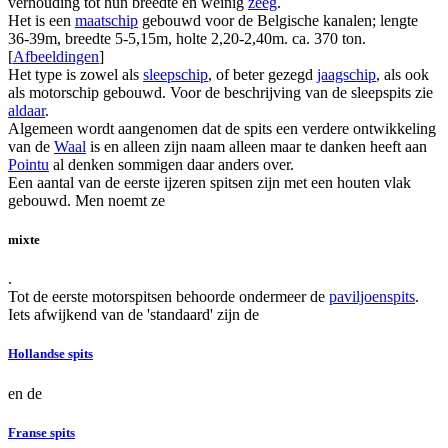
verhouding tot hun breedte en weinig
zeeg
.
Het is een
maatschip
gebouwd voor de Belgische kanalen; lengte
36-39m, breedte 5-5,15m, holte 2,20-2,40m. ca. 370 ton.
[
Afbeeldingen
]
Het type is zowel als
sleepschip
, of beter gezegd
jaagschip
, als ook
als motorschip gebouwd. Voor de beschrijving van de sleepspits zie
aldaar
.
Algemeen wordt aangenomen dat de spits een verdere ontwikkeling
van de
Waal
is en alleen zijn naam alleen maar te danken heeft aan
Pointu
al denken sommigen daar anders over.
Een aantal van de eerste ijzeren spitsen zijn met een houten vlak
gebouwd. Men noemt ze
mixte
.
Tot de eerste motorspitsen behoorde ondermeer de
paviljoenspits
.
Iets afwijkend van de 'standaard' zijn de
Hollandse spits
en de
Franse spits