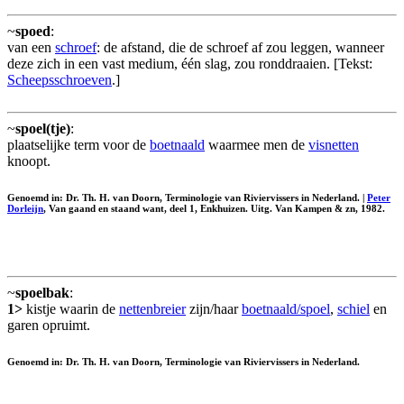
~
spoed
:
van een
schroef
: de afstand, die de schroef af zou leggen, wanneer
deze zich in een vast medium, één slag, zou ronddraaien. [Tekst:
Scheepsschroeven
.]
~
spoel(tje)
:
plaatselijke term voor de
boetnaald
waarmee men de
visnetten
knoopt.
Genoemd in: Dr. Th. H. van Doorn, Terminologie van Riviervissers in Nederland. |
Peter
Dorleijn
, Van gaand en staand want, deel 1, Enkhuizen. Uitg. Van Kampen & zn, 1982.
~
spoelbak
:
1>
kistje waarin de
nettenbreier
zijn/haar
boetnaald/spoel
,
schiel
en
garen opruimt.
Genoemd in: Dr. Th. H. van Doorn, Terminologie van Riviervissers in Nederland.