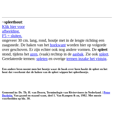
~
spleethout
:
Klik hier voor
afbeelding.
F5 = sluiten.
ongeveer 30 cm. lang, rond, houtje met in de lengte richting een
zaagsnede. De haken van het
hoekwant
worden hier op volgorde
over geschoven. Er zijn echter ook nog andere vormen. De
spleet
stond, tijdens het
azen
, (vaak) rechtop in de
aasbak
. Zie ook
spleet
.
Gerelateerde termen:
spleten
en overige
termen inzake het vistuig
.
Een andere bron noemt men het houtje waar de haak over heen haakt de spleet en het
hout dat voorkomt dat de haken van de spleet wippen het spleethoutje.
Genoemd in: Dr. Th. H. van Doorn, Terminologie van Riviervissers in Nederland. |
Peter
Dorleijn
, Van gaand en staand want, deel 1. Van Kampen & zn, 1982. Met mooie
voorbeelden op blz. 30.