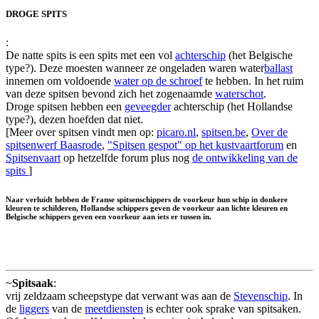
DROGE SPITS
:
De natte spits is een spits met een vol
achterschip
(het Belgische
type?). Deze moesten wanneer ze ongeladen waren water
ballast
innemen om voldoende
water op de schroef
te hebben. In het ruim
van deze spitsen bevond zich het zogenaamde
waterschot
.
Droge spitsen hebben een
geveegder
achterschip (het Hollandse
type?), dezen hoefden dat niet.
[Meer over spitsen vindt men op:
picaro.nl
,
spitsen.be
,
Over de
spitsenwerf Baasrode
,
"Spitsen gespot" op het kustvaartforum
en
Spitsenvaart
op hetzelfde forum plus nog
de ontwikkeling van de
spits
]
Naar verluidt hebben de Franse spitsenschippers de voorkeur hun schip in donkere
kleuren te schilderen, Hollandse schippers geven de voorkeur aan lichte kleuren en
Belgische schippers geven een voorkeur aan iets er tussen in.
~
Spitsaak
:
vrij zeldzaam scheepstype dat verwant was aan de
Stevenschip
. In
de
liggers
van de
meetdiensten
is echter ook sprake van spitsaken.