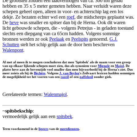
De grootsten zouden een laadvermogen van ca. 300 ton gehad
hebben en 35 x 5 meter gemeten hebben. Naar verluidt waren deze
schepen geheel open, alleen in voor- en achterschip lag een los
dekje. Ze bezaten echter wel een
roef
, die midscheeps geplaatst was.
De
heve
was smaller en spitser dan bij de Herna. Ook dit waren
licht gebouwde schepen, die - volgens Petrejus - in geladen toestand
slechts een diepgang van ca 65cm hadden. Volgens sommige
bronnen werden ze ook
Peelaak
en
Peelspits
genoemd.
G.J.
Schutten
stelt het schip gelijk aan de door hem beschreven
Walenpont
.
Al met al meen ik te mogen concluderen dat men 'Spitsbek' als de naam voor een groep
van op elkaar lijkende schepen moet zien, dus als synoniem voor
Mignole
en
Majol
. De
platte heve aan de bovenzijde veel smaller dan men bijvoorbeeld bij de Herna's ziet. Dus
meer zoiets als bij de
Bèchète
. Volgens
J. van Beylen
's Zeilvaart lexicon hadden sommigen
de mogelijkheid tot het voeren van een
razeil
of een
gaffelzeil
zonder giek.
Gerelateerde termen:
Walenmajol
.
~
spitsbekschip
:
vermoedelijk gelijk aan een
spitsbek
.
Term voorkomend in de
liggers
van de
meetdiensten
.