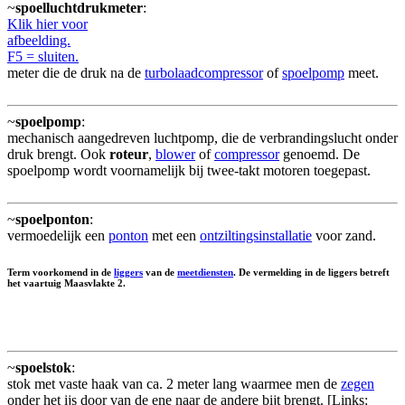
~
spoelluchtdrukmeter
:
Klik hier voor
afbeelding.
F5 = sluiten.
meter die de druk na de
turbolaadcompressor
of
spoelpomp
meet.
~
spoelpomp
:
mechanisch aangedreven luchtpomp, die de verbrandingslucht onder
druk brengt. Ook
roteur
,
blower
of
compressor
genoemd. De
spoelpomp wordt voornamelijk bij twee-takt motoren toegepast.
~
spoelponton
:
vermoedelijk een
ponton
met een
ontziltingsinstallatie
voor zand.
Term voorkomend in de
liggers
van de
meetdiensten
. De vermelding in de liggers betreft
het vaartuig Maasvlakte 2.
~
spoelstok
:
stok met vaste haak van ca. 2 meter lang waarmee men de
zegen
onder het ijs door van de ene naar de andere bijt brengt. [Links: