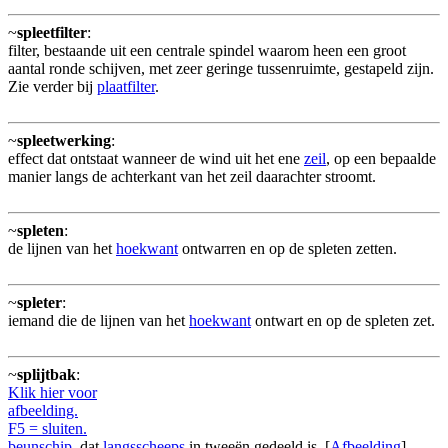
~
spleetfilter
:
filter, bestaande uit een centrale spindel waarom heen een groot
aantal ronde schijven, met zeer geringe tussenruimte, gestapeld zijn.
Zie verder bij
plaatfilter
.
~
spleetwerking
:
effect dat ontstaat wanneer de wind uit het ene
zeil
, op een bepaalde
manier langs de achterkant van het zeil daarachter stroomt.
~
spleten
:
de lijnen van het
hoekwant
ontwarren en op de spleten zetten.
~
spleter
:
iemand die de lijnen van het
hoekwant
ontwart en op de spleten zet.
~
splijtbak
:
Klik hier voor
afbeelding.
F5 = sluiten.
beunschip
, dat
langsscheeps
in tweeën gedeeld is. [
Afbeelding
]