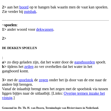
2>
aan het
boord
op te hangen bak waarin men de vaat kan spoelen.
Zie verder bij
putsbak
.
~
spoelen
:
1>
ander woord voor
dekwassen
.
2>
DE DEKKEN SPOELEN
:
a>
zo diep geladen zijn, dat het water door de
gangboorden
spoelt.
b>
tijdens het
zeilen
zo ver overhellen dat het water in het
gangboord komt.
3>
met de
spoelstok
de
zegen
onder het ijs door van de ene naar de
andere bijt brengen.
Vanaf de inlaatbijt brengt men het zegen met de spoelstok via tussen
liggen bijtjes naar de uitlaatbijt. [Links:
Overige termen inzake het
vistuig
.]
Genoemd in: Dr. Th. H. van Doorn, Terminologie van Riviervissers in Nederland.