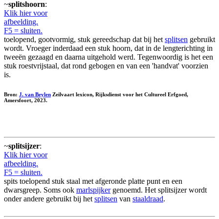
~
splitshoorn
:
Klik hier voor
afbeelding.
F5 = sluiten.
toelopend, gootvormig, stuk gereedschap dat bij het
splitsen
gebruikt
wordt. Vroeger inderdaad een stuk hoorn, dat in de lengterichting in
tweeën gezaagd en daarna uitgehold werd. Tegenwoordig is het een
stuk roestvrijstaal, dat rond gebogen en van een 'handvat' voorzien
is.
Bron:
J. van Beylen
Zeilvaart lexicon, Rijksdienst voor het Cultureel Erfgoed,
Amersfoort, 2023.
~
splitsijzer
:
Klik hier voor
afbeelding.
F5 = sluiten.
spits toelopend stuk staal met afgeronde platte punt en een
dwarsgreep. Soms ook
marlspijker
genoemd. Het splitsijzer wordt
onder andere gebruikt bij het
splitsen
van
staaldraad
.