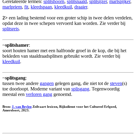
Gerelateerde termen:
splitshoorn
,
splitsnaald
,
splitsijzer
,
marlspijker
,
marlpriem
,
fit
,
kleedspaan
,
kleedkuil
,
draaier
.
2>
een lading bestemd voor een groter schip in twee delen verdelen,
opdat deze in twee schepen vervoerd kan worden. Zie verder bij
splitsreis
.
~
splitshamer
:
soort houten hamer met een halfronde groef in de kop, die bij het
bekleden van staaldraadsplitsen gebruikt wordt. Zie verder bij
kleedkuil
.
~
splitsgang
:
tussen twee andere
gangen
gelegen gang, die niet tot de
steven
(s)
toe doorloopt. Moderne variant van
splisgang
. Tegenwoordig
meestal een
verloren gang
genoemd.
Bron:
J. van Beylen
Zeilvaart lexicon, Rijksdienst voor het Cultureel Erfgoed,
Amersfoort, 2023.