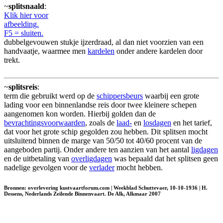
~
splitsnaald
:
Klik hier voor
afbeelding.
F5 = sluiten.
dubbelgevouwen stukje ijzerdraad, al dan niet voorzien van een
handvaatje, waarmee men
kardelen
onder andere kardelen door
trekt.
~
splitsreis
:
term die gebruikt werd op de
schippersbeurs
waarbij een grote
lading voor een binnenlandse reis door twee kleinere schepen
aangenomen kon worden. Hierbij golden dan de
bevrachtingsvoorwaarden
, zoals de
laad-
en
losdagen
en het tarief,
dat voor het grote schip gegolden zou hebben. Dit splitsen mocht
uitsluitend binnen de marge van 50/50 tot 40/60 procent van de
aangeboden partij. Onder andere ten aanzien van het aantal
ligdagen
en de uitbetaling van
overligdagen
was bepaald dat het splitsen geen
nadelige gevolgen voor de
verlader
mocht hebben.
Bronnen: overlevering kustvaartforum.com | Weekblad Schuttevaer, 10-10-1936 | H.
Dessens, Nederlands Zeilende Binnenvaart. De Alk, Alkmaar 2007