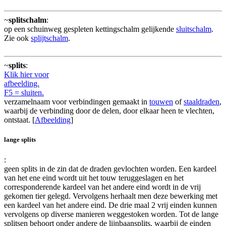
~
splitschalm
:
op een schuinweg gespleten kettingschalm gelijkende
sluitschalm
.
Zie ook
splijtschalm
.
~
splits
:
Klik hier voor
afbeelding.
F5 = sluiten.
verzamelnaam voor verbindingen gemaakt in
touwen
of
staaldraden
,
waarbij de verbinding door de delen, door elkaar heen te vlechten,
ontstaat. [
Afbeelding
]
lange splits
:
geen splits in de zin dat de draden gevlochten worden. Een kardeel
van het ene eind wordt uit het touw teruggeslagen en het
corresponderende kardeel van het andere eind wordt in de vrij
gekomen tier gelegd. Vervolgens herhaalt men deze bewerking met
een kardeel van het andere eind. De drie maal 2 vrij einden kunnen
vervolgens op diverse manieren weggestoken worden. Tot de lange
splitsen behoort onder andere de lijnbaansplits, waarbij de einden