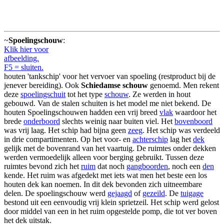
~
Spoelingschouw
:
Klik hier voor
afbeelding.
F5 = sluiten.
houten 'tankschip' voor het vervoer van spoeling (restproduct bij de
jenever bereiding). Ook
Schiedamse schouw
genoemd. Men rekent
deze
spoelingschuit
tot het type
schouw
. Ze werden in hout
gebouwd. Van de stalen schuiten is het model me niet bekend. De
houten Spoelingschouwen hadden een vrij breed
vlak
waardoor het
brede
onderboord
slechts weinig naar buiten viel. Het
bovenboord
was vrij laag. Het schip had bijna geen
zeeg
. Het schip was verdeeld
in drie compartimenten. Op het voor- en
achterschip
lag het
dek
gelijk met de bovenrand van het vaartuig. De ruimtes onder dekken
werden vermoedelijk alleen voor berging gebruikt. Tussen deze
ruimtes bevond zich het
ruim
dat noch
gangboorden
, noch een
den
kende. Het ruim was afgedekt met iets wat men het beste een los
houten dek kan noemen. In dit dek bevonden zich uitneembare
delen. De spoelingschouw werd
gejaagd
of
gezeild
. De
tuigage
bestond uit een eenvoudig vrij klein sprietzeil. Het schip werd gelost
door middel van een in het ruim opgestelde pomp, die tot ver boven
het dek uitstak.