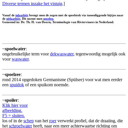
Diverse termen inzake het vistuig
.]
Vanaf de
inlaatbijt
brengt men de zegen met de spoelstok via tussenliggende bijtjes naar
de
uitlaatbijt
. Dit noemt men
spoelen
.
Genoemd in: Dr. Th. H. van Doorn, Terminologie van Riviervissers in Nederland.
~
spoelwater
:
ongebruikelijke term voor
dekwaswater
, tegenwoordig mogelijk ook
voor
waswater
.
~
spoelzee
:
rond 2014 opgedoken Germanisme (Spülsee) voor wat men eerder
een
spuidok
of een spuikom noemde.
~
spoiler
:
Klik hier voor
afbeelding.
F5 = sluiten.
los of in de
schep
van het
roer
verwerkt profiel, dat de draaiing, die
het
schroefwater
heeft, naar een meer achterwaartse richting om