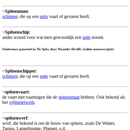
~
Spitsenman
:
schipper
, die op een
spits
vaart of gevaren heeft.
~
Spitsenschip
:
ander woord voor wat men gewoonlijk een
spits
noemt.
Ondermeer genoemd in: De Spits, door Waander Devillé. (online masterscriptie)
~
Spitsenschipper
:
schipper
, die op een
spits
vaart of gevaren heeft.
~
spitsenvaart
:
de vaart met vaartuigen die de
spitsenmaat
hebben. Ook bekend als
het
vijfmeterwerk
.
~
spitsenwerf
:
werf, die bekend is om de bouw van spitsen, zoals De Winter,
Tamsa, Langebrugge, Plaquet, e.d.