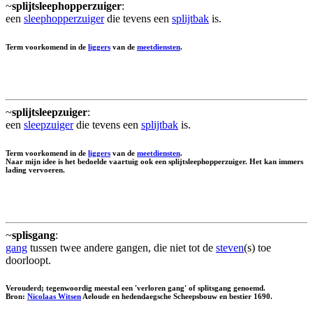
~
splijtsleephopperzuiger
:
een
sleephopperzuiger
die tevens een
splijtbak
is.
Term voorkomend in de
liggers
van de
meetdiensten
.
~
splijtsleepzuiger
:
een
sleepzuiger
die tevens een
splijtbak
is.
Term voorkomend in de
liggers
van de
meetdiensten
.
Naar mijn idee is het bedoelde vaartuig ook een splijtsleephopperzuiger. Het kan immers
lading vervoeren.
~
splisgang
:
gang
tussen twee andere gangen, die niet tot de
steven
(s) toe
doorloopt.
Verouderd; tegenwoordig meestal een 'verloren gang' of splitsgang genoemd.
Bron:
Nicolaas Witsen
Aeloude en hedendaegsche Scheepsbouw en bestier 1690.