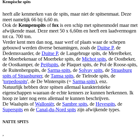
Kempische spits
heeft alle kenmerken van de spits, maar niet de spitsenmaat. Deze
meet namelijk 66 bij 6,60 m.
Ook de
Kempenspits
of
fox
is een schip met spitsenmodel maar met
afwijkende maat. Deze meet 50 x 6,60m en heeft een laadvermogen
tot ca. 700 ton.
Verder kent men dan nog, naar werf of plaats waar de schepen
gebouwd werden diverse benamingen, zoals de
Duitse P
, de
Dedemsvaarder, de
Duitse P
, de Langebruge spits, de Merelbeker,
de Moerbekenaar of Moerbeke spits, de
Michot spits
, de Oostbeker,
de Oostkamper, de
Peijlspits
, de Plaquet spits, de Pol de Roose-spits,
de Ruitenbergspits, de
Sarma-spits
, de
Solvay spits
, de
Straasburg
spits of Straasburger
, de
Tamsa spits
, de Tielrode spits, de
'
torpedospits
', de De Winterspits (=
Sarma-spits
), enz.
Natuurlijk hebben deze spitsen allemaal karakteristieke
eigenschappen waaraan de echte kenners ze kunnen herkennen. Ik
hoop ze later nog eens allemaal te kunnen beschrijven.
De Waalspits of
Walloniër
, de
Sambre spits
, de
Hevespits
, de
Superspits
en de
Canal-du-Nord spits
zijn afwijkende types.
NATTE SPITS
,