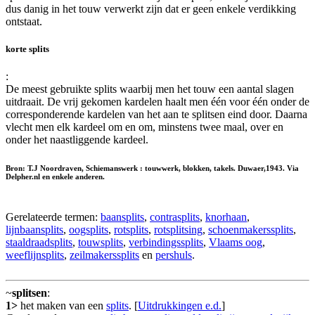
dus danig in het touw verwerkt zijn dat er geen enkele verdikking
ontstaat.
korte splits
:
De meest gebruikte splits waarbij men het touw een aantal slagen
uitdraait. De vrij gekomen kardelen haalt men één voor één onder de
corresponderende kardelen van het aan te splitsen eind door. Daarna
vlecht men elk kardeel om en om, minstens twee maal, over en
onder het naastliggende kardeel.
Bron: T.J Noordraven, Schiemanswerk : touwwerk, blokken, takels. Duwaer,1943. Via
Delpher.nl en enkele anderen.
Gerelateerde termen:
baansplits
,
contrasplits
,
knorhaan
,
lijnbaansplits
,
oogsplits
,
rotsplits
,
rotsplitsing
,
schoenmakerssplits
,
staaldraadsplits
,
touwsplits
,
verbindingssplits
,
Vlaams oog
,
weeflijnsplits
,
zeilmakerssplits
en
pershuls
.
~
splitsen
:
1>
het maken van een
splits
. [
Uitdrukkingen e.d.
]