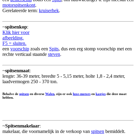
motorspitsenkont
.
Gerelateerde term:
kruiserhek
.
~
spitsenkop
:
Klik hier voor
afbeelding.
F5 = sluiten.
een
voorschip
zoals een
Spits
, dus een erg stomp voorschip met een
rechte verticaal staande
steven
.
~
spitsenmaat
:
lengte: 36-39 meter, breedte 5 - 5,15 meter, holte 1,8 - 2,4 meter,
laadvermogen 250 - 370 ton.
Behalve de
spitsen
en diverse
Walen
, zijn er ook
luxe-motors
en
kastjes
die deze maat
hebben.
~
Spitsenmakelaar
:
makelaar, die voornamelijk in de verkoop van
spitsen
bemiddelt.