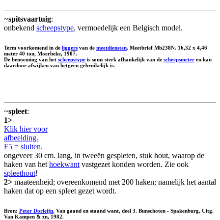
~
spitsvaartuig
:
onbekend
scheepstype
, vermoedelijk een Belgisch model.
Term voorkomend in de
liggers
van de
meetdiensten
. Meetbrief Mb238N. 16,32 x 4,46
meter 40 ton, Moerbeke, 1907.
De benoeming van het
scheepstype
is soms sterk afhankelijk van de
scheepsmeter
en kan
daardoor afwijken van hetgeen gebruikelijk is.
~
spleet
:
1>
Klik hier voor
afbeelding.
F5 = sluiten.
ongeveer 30 cm. lang, in tweeën gespleten, stuk hout, waarop de
haken van het
hoekwant
vastgezet konden worden. Zie ook
spleethout
!
2>
maateenheid; overeenkomend met 200 haken; namelijk het aantal
haken dat op een spleet gezet wordt.
Bron:
Peter Dorleijn
, Van gaand en staand want, deel 3. Bunschoten - Spakenburg, Uitg.
Van Kampen & zn, 1982.