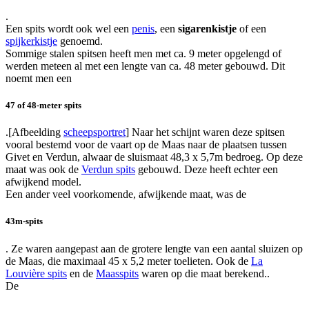
.
Een spits wordt ook wel een
penis
, een
sigarenkistje
of een
spijkerkistje
genoemd.
Sommige stalen spitsen heeft men met ca. 9 meter opgelengd of
werden meteen al met een lengte van ca. 48 meter gebouwd. Dit
noemt men een
47 of 48-meter spits
.[Afbeelding
scheepsportret
] Naar het schijnt waren deze spitsen
vooral bestemd voor de vaart op de Maas naar de plaatsen tussen
Givet en Verdun, alwaar de sluismaat 48,3 x 5,7m bedroeg. Op deze
maat was ook de
Verdun spits
gebouwd. Deze heeft echter een
afwijkend model.
Een ander veel voorkomende, afwijkende maat, was de
43m-spits
. Ze waren aangepast aan de grotere lengte van een aantal sluizen op
de Maas, die maximaal 45 x 5,2 meter toelieten. Ook de
La
Louvière spits
en de
Maasspits
waren op die maat berekend..
De