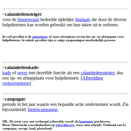
~
calamiteitensteiger
:
voor de
binnenvaart
bedoelde tijdelijke
ligplaats
die door de diverse
hulpdiensten kan worden gebruikt om hun taken uit te oefenen.
In veel gevallen is de
autosteiger
of auto-afzetplaats tevens het op- en afstappunt voor
hulpdiensten. In enkele gevallen zijn er enige aanpassingen noodzakelijk geweest.
~
calamiteitenkade
:
kade
of
oever
met dezelfde functie als een
calamiteitensteiger
, dus
een op- en afstapplaats voor hulpdiensten. [
Afbeelding
verkeerstekens
]
~
campagne
:
periode in het jaar waarin een bepaalde actie ondernomen wordt. Zie
bijvoorbeeld:
bietencampagne
.
NB.: De term voor een verhoogd achterdek, wordt als
kampanje
geschreven.
Bron: Historische woordenboeken op
gtb.ivdnt.org.
waar men schrijft: Ontleend aan fr.
campagne, oorspr. land, platteland.