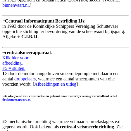
binnenvaart.nl
.]
~
Centraal Informatiepunt Bestrijding IJs
:
in 1993 door de Koninklijke Schippers Vereniging Schuttevaer
opgerichte stichting ter bevordering van de scheepvaart bij ijsgang.
Afgekort:
C.I.B.IJ.
~
centraalsmeerapparaat
:
Klik hier voor
afbeelding.
F5 = sluiten.
1>
door de motor aangedreven smeeroliepompje met daarin een
aantal
druppelaars
, waarmee een aantal smeerpunten van olie
voorzien wordt. [
Afbeeldingen en uitleg
]
Iets afwijkend van constructie en gebruik maar uiterlijk weinig verschillend is het
druksmeerapparaat
.
2>
mechanische inrichting waarmee vet naar schroefaslagers e.d.
geperst wordt. Ook bekend als
centraal vetsmeerinrichting
. Zie