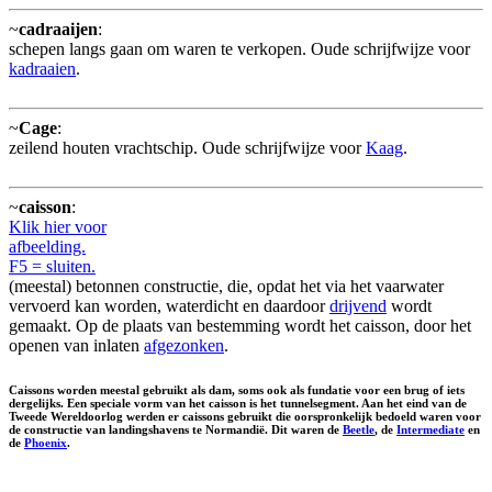
~
cadraaijen
:
schepen langs gaan om waren te verkopen. Oude schrijfwijze voor
kadraaien
.
~
Cage
:
zeilend houten vrachtschip. Oude schrijfwijze voor
Kaag
.
~
caisson
:
Klik hier voor
afbeelding.
F5 = sluiten.
(meestal) betonnen constructie, die, opdat het via het vaarwater
vervoerd kan worden, waterdicht en daardoor
drijvend
wordt
gemaakt. Op de plaats van bestemming wordt het caisson, door het
openen van inlaten
afgezonken
.
Caissons worden meestal gebruikt als dam, soms ook als fundatie voor een brug of iets
dergelijks. Een speciale vorm van het caisson is het tunnelsegment. Aan het eind van de
Tweede Wereldoorlog werden er caissons gebruikt die oorspronkelijk bedoeld waren voor
de constructie van landingshavens te Normandië. Dit waren de
Beetle
, de
Intermediate
en
de
Phoenix
.