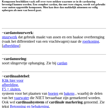
Kompassen beschikken vaak zelf over twee nokken waarmee ze in de cardanring
bevestigd kunnen worden. Een compleet cardan, dus met twee ringen, wordt wel gebruikt
voor nuiten opgestelde kompassen. Men kan deze dan makkelijk uitnemen en veilig
opbergen als men van boord gaat.
~
cardanstuurwerk
:
stuurwerk
dat gebruik maakt van assen en een haakse overbrenging
(vaak het differentieel van een vrachtwagen) naar de
roerkoning
.
[
afbeelding
]
~
cardanusring
:
soort slingervrije ophanging. Zie bij
cardan
~
cardinaalstelsel
:
Klik hier voor
afbeelding.
F5 = sluiten.
systeem voor het plaatsen van
boeien
en
bakens
, waarbij de delen
van het
vaarwater
die NIET bevaarbaar zijn gemarkeerd worden.
Ook wel
cardinaalsysteem
of
cardinale markering
genoemd. Zie
tekst
Betonning en bebakening
.