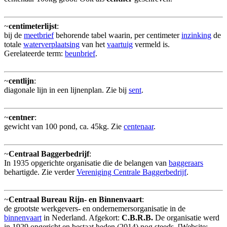
~
centimeterlijst
:
bij de
meetbrief
behorende tabel waarin, per centimeter
inzinking
de
totale
waterverplaatsing
van het
vaartuig
vermeld is.
Gerelateerde term:
beunbrief
.
~
centlijn
:
diagonale lijn in een lijnenplan. Zie bij
sent
.
~
centner
:
gewicht van 100 pond, ca. 45kg. Zie
centenaar
.
~
Centraal Baggerbedrijf
:
In 1935 opgerichte organisatie die de belangen van
baggeraars
behartigde. Zie verder
Vereniging Centrale Baggerbedrijf
.
~
Centraal Bureau Rijn- en Binnenvaart
:
de grootste werkgevers- en ondernemersorganisatie in de
binnenvaart
in Nederland. Afgekort:
C.B.R.B.
De organisatie werd
in 1929 opgericht en bestaat heden (2014) nog steeds. [Website: