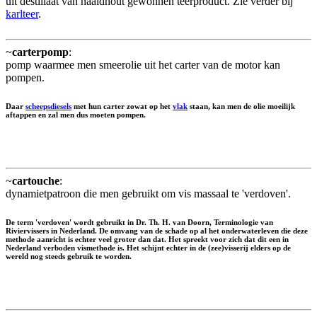
uit destillaat van naaldhout gewonnen teerproduct. Zie verder bij
karlteer
.
~
carterpomp
:
pomp waarmee men smeerolie uit het carter van de motor kan
pompen.
Daar
scheepsdiesels
met hun carter zowat op het
vlak
staan, kan men de olie moeilijk
aftappen en zal men dus moeten pompen.
~
cartouche
:
dynamietpatroon die men gebruikt om vis massaal te 'verdoven'.
De term 'verdoven' wordt gebruikt in Dr. Th. H. van Doorn, Terminologie van
Riviervissers in Nederland. De omvang van de schade op al het onderwaterleven die deze
methode aanricht is echter veel groter dan dat. Het spreekt voor zich dat dit een in
Nederland verboden vismethode is. Het schijnt echter in de (zee)visserij elders op de
wereld nog steeds gebruik te worden.