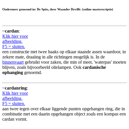
Ondermeer genoemd in: De Spits, door Waander Devillé. (online masterscriptie)
~
cardan
:
Klik hier voor
afbeelding.
F5 = sluiten.
een constructie met twee haaks op elkaar staande assen waardoor, in
zekere mate, draaiing in alle richtingen mogelijk is. In de
binnenvaart
gebruikt voor zaken, die min of meer, 'waterpas' moeten
blijven, zoals bijvoorbeeld olielampen. Ook
cardanische
ophanging
genoemd.
~
cardanring
:
Klik hier voor
afbeelding.
F5 = sluiten.
aan twee tegen over elkaar liggende punten opgehangen ring, die in
combinatie met een daarin opgehangen object zoals een kompas een
cardan vormt.