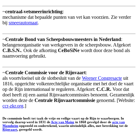
~
centraal-vetsmeerinrichting
:
mechanisme dat bepaalde punten van vet kan voorzien. Zie verder
bij
smeerautomaat
.
~
Centrale Bond van Scheepsbouwmeesters in Nederland
:
belangenorganisatie van werkgevers in de scheepsbouw. Afgekort
C.B.S.N.
. Ook de afkorting
CeBoSiNe
wordt door deze bond als
naamvoering gebruikt.
~
Centrale Commissie voor de Rijnvaart
:
als voortvloeisel uit de slotbesluit van de
Weener Congresacte
uit
1816, opgerichte volkenrechtelijke organisatie met het doel de vaart
op de Rijn internationaal te reguleren. Afgekort:
C.C.R.
Voor dat
doel heeft zij een aantal Rijnvaartcommissies benoemt. Gezamenlijk
worden deze de
Centrale Rijnvaartcommissie
genoemd. [Website:
ccr-zkr.org
.]
De commissie heeft tot taak de vrije en veilige vaart op de Rijn te waarborgen. In
vervolg daarop werd in 1831 de
Acte van Mainz
in 1868 gevolgd door de
acte van
Mannheim
opgesteld en ondertekend, waarin uiteindelijk alles, met betrekking tot de
Rijnvaart
, geregeld wordt.