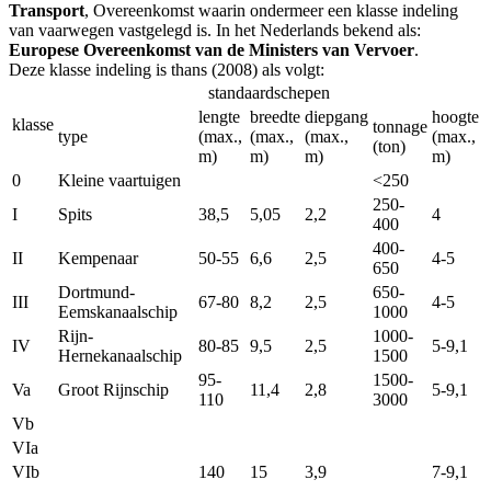
Transport
, Overeenkomst waarin ondermeer een klasse indeling
van vaarwegen vastgelegd is. In het Nederlands bekend als:
Europese Overeenkomst van de Ministers van Vervoer
.
Deze klasse indeling is thans (2008) als volgt:
standaardschepen
lengte
breedte
diepgang
hoogte
klasse
tonnage
type
(max.,
(max.,
(max.,
(max.,
(ton)
m)
m)
m)
m)
0
Kleine vaartuigen
<250
250-
I
Spits
38,5
5,05
2,2
4
400
400-
II
Kempenaar
50-55
6,6
2,5
4-5
650
Dortmund-
650-
III
67-80
8,2
2,5
4-5
Eemskanaalschip
1000
Rijn-
1000-
IV
80-85
9,5
2,5
5-9,1
Hernekanaalschip
1500
95-
1500-
Va
Groot Rijnschip
11,4
2,8
5-9,1
110
3000
Vb
VIa
VIb
140
15
3,9
7-9,1