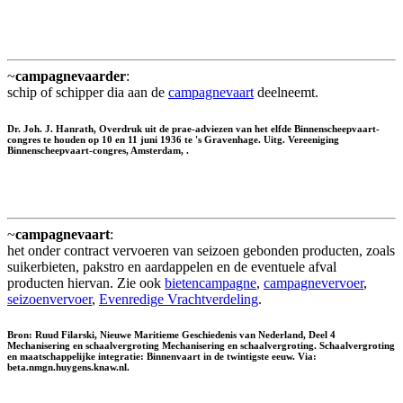
~
campagnevaarder
:
schip of schipper dia aan de
campagnevaart
deelneemt.
Dr. Joh. J. Hanrath, Overdruk uit de prae-adviezen van het elfde Binnenscheepvaart-
congres te houden op 10 en 11 juni 1936 te 's Gravenhage. Uitg. Vereeniging
Binnenscheepvaart-congres, Amsterdam, .
~
campagnevaart
:
het onder contract vervoeren van seizoen gebonden producten, zoals
suikerbieten, pakstro en aardappelen en de eventuele afval
producten hiervan. Zie ook
bietencampagne
,
campagnevervoer
,
seizoenvervoer
,
Evenredige Vrachtverdeling
.
Bron: Ruud Filarski, Nieuwe Maritieme Geschiedenis van Nederland, Deel 4
Mechanisering en schaalvergroting Mechanisering en schaalvergroting. Schaalvergroting
en maatschappelijke integratie: Binnenvaart in de twintigste eeuw. Via:
beta.nmgn.huygens.knaw.nl.