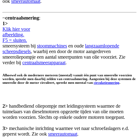
ook
smeerautomaat
.
~
centraalsmering
:
1>
Klik hier voor
afbeelding.
F5 = sluiten.
smeersysteem bij
stoommachines
en oude
langzaamlopende
scheepsdiesels
, waarbij een door de motor aangedreven
smeeroliepompje een aantal smeerpunten van olie voorziet. Zie
verder bij
centraalsmeerapparaat
.
Alhoewel ook de modernere motoren (meestal) vanuit één punt van smeerolie voorzien
worden, spreekt men daarbij zelden van centraalsmering. Aangezien bij deze systemen de
smeerolie door de motor circuleert, spreekt men meestal van
circulatiesmering
.
2>
handbediend oliepompje met leidingsysteem waarmee de
tuimelaars van dieselmotoren opgezette tijden van olie moeten
worden voorzien. Slechts op enkele oudere motoren toegepast.
3>
mechanische inrichting waarmee vet naar schroefaslagers e.d.
geperst wordt. Zie ook
smeerautomaat
.