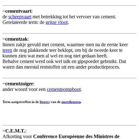
~
cementvaart
:
de
scheepvaart
met betrekking tot het vervoer van cement.
Gerelateerde term: de
grijze vloot
.
~
cementzak
:
linnen zakje gevuld met cement, waarmee men na de eerste keer
teren
de nog plakkende teer beklopt, om bij de tweede keer te
kunnen zien wat men al wel en nog niet gedaan heeft.
Behalve cement werd ook wel talk en gipspoeder gebruikt. Dat
waren dan meestal reststoffen uit een ander productieproces.
~
cementzuiger
:
ander woord voor een
cementpompboot
.
Term aangetroffen in de
liggers
van de
meetdiensten
.
~
C.E.M.T.
:
Afkorting voor
Conférence Européenne des Ministres de