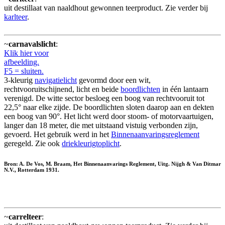
uit destillaat van naaldhout gewonnen teerproduct. Zie verder bij
karlteer
.
~
carnavalslicht
:
Klik hier voor
afbeelding.
F5 = sluiten.
3-kleurig
navigatielicht
gevormd door een wit,
rechtvooruitschijnend, licht en beide
boordlichten
in één lantaarn
verenigd. De witte sector besloeg een boog van rechtvooruit tot
22,5° naar elke zijde. De boordlichten sloten daarop aan en dekten
een boog van 90°. Het licht werd door stoom- of motorvaartuigen,
langer dan 18 meter, die met uitstaand vistuig verbonden zijn,
gevoerd. Het gebruik werd in het
Binnenaanvaringsreglement
geregeld. Zie ook
driekleurigtoplicht
.
Bron: A. De Vos, M. Braam, Het Binnenaanvarings Reglement, Uitg. Nijgh & Van Ditmar
N.V., Rotterdam 1931.
~
carrelteer
: