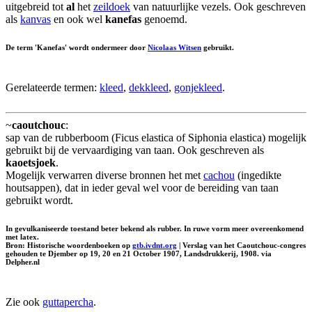
uitgebreid tot
al
het
zeildoek
van natuurlijke vezels. Ook geschreven
als
kanvas
en ook wel
kanefas
genoemd.
De term 'Kanefas' wordt ondermeer door
Nicolaas Witsen
gebruikt.
Gerelateerde termen:
kleed
,
dekkleed
,
gonjekleed
.
~
caoutchouc
:
sap van de rubberboom (Ficus elastica of Siphonia elastica) mogelijk
gebruikt bij de vervaardiging van taan. Ook geschreven als
kaoetsjoek
.
Mogelijk verwarren diverse bronnen het met
cachou
(ingedikte
houtsappen), dat in ieder geval wel voor de bereiding van taan
gebruikt wordt.
In gevulkaniseerde toestand beter bekend als rubber. In ruwe vorm meer overeenkomend
met latex.
Bron: Historische woordenboeken op
gtb.ivdnt.org
| Verslag van het Caoutchouc-congres
gehouden te Djember op 19, 20 en 21 October 1907, Landsdrukkerij, 1908. via
Delpher.nl
Zie ook
guttapercha
.