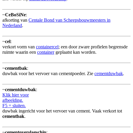
~
CeBoSiNe
:
afkorting van
Centale Bond van Scheepsbouwmeesters in
Nederland
.
~
cel
:
verkort vorm van
containercel
; een door zware profielen begrensde
ruimte waarin een
container
geplaatst kan worden.
~
cementbak
:
duwbak voor het vervoer van cementpoeder. Zie
cementduwbak
.
~
cementduwbak
:
Klik hier voor
afbeelding.
F5 = sluiten.
duwbak ingericht voor het vervoer van cement. Vaak verkort tot
cementbak
.
~
cementoverslagschip
: