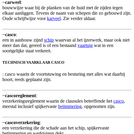
~
carweel
:
bouwwijze waar bij de planken van de huid met de zijden tegen
elkaar aanliggen. Tevens de naam van schepen die zo gebouwd zijn.
Oude schrijfwijze voor
karveel
. Zie verder aldaar.
~
casco
:
een in aanbouw zijnd
schip
waarvan al het ijzerwerk, maar ook niet
meer dan dat, gereed is of een bestaand
vaartuig
wat in een
soortgelijke staat verkeert.
TECHNISCH VAARKLAAR CASCO
: casco waarin de voortstuwing en besturing met alles wat daarbij
hoort, reeds geplaatst zijn.
~
cascoreglement
:
verzekeringsreglement waarin de clausules betreffende het
casco
,
meestal inclusief spijkervaste
betimmering
, opgenomen zijn.
~
cascoverzekering
:
een verzekering die de schade aan het schip, spijkervaste
betimmering en werktuigen dekt.