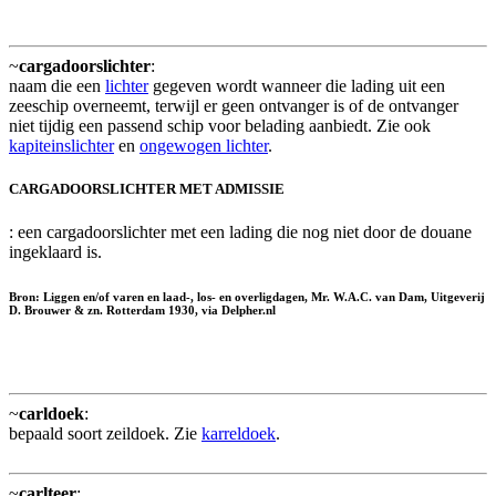
~
cargadoorslichter
:
naam die een
lichter
gegeven wordt wanneer die lading uit een
zeeschip overneemt, terwijl er geen ontvanger is of de ontvanger
niet tijdig een passend schip voor belading aanbiedt. Zie ook
kapiteinslichter
en
ongewogen lichter
.
CARGADOORSLICHTER MET ADMISSIE
: een cargadoorslichter met een lading die nog niet door de douane
ingeklaard is.
Bron: Liggen en/of varen en laad-, los- en overligdagen, Mr. W.A.C. van Dam, Uitgeverij
D. Brouwer & zn. Rotterdam 1930, via Delpher.nl
~
carldoek
:
bepaald soort zeildoek. Zie
karreldoek
.
~
carlteer
: