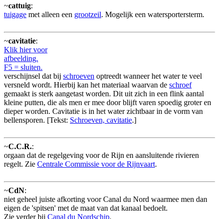
~
cattuig
:
tuigage
met alleen een
grootzeil
. Mogelijk een watersportersterm.
~
cavitatie
:
Klik hier voor
afbeelding.
F5 = sluiten.
verschijnsel dat bij
schroeven
optreedt wanneer het water te veel
versneld wordt. Hierbij kan het materiaal waarvan de
schroef
gemaakt is sterk aangetast worden. Dit uit zich in een flink aantal
kleine putten, die als men er mee door blijft varen spoedig groter en
dieper worden. Cavitatie is in het water zichtbaar in de vorm van
bellensporen. [Tekst:
Schroeven, cavitatie
.]
~
C.C.R.
:
orgaan dat de regelgeving voor de Rijn en aansluitende rivieren
regelt. Zie
Centrale Commissie voor de Rijnvaart
.
~
CdN
:
niet geheel juiste afkorting voor Canal du Nord waarmee men dan
eigen de 'spitsen' met de maat van dat kanaal bedoelt.
Zie verder bij
Canal du Nordschip
.