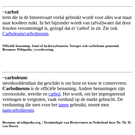
~
carbol
:
term die in de binnenvaart veelal gebruikt wordt voor alles wat maar
naar koolteer ruikt. In het bijzonder wordt van (afval)water dat door
fenolen verontreinigd is, gezegd dat er 'carbol' in zit. Zie ook
Carboleum/carbolineum
.
Officiële benaming: fenol of hydroxybenzeen. Vroeger ook carbolzuur genoemd.
Bronnen: Wikipedia, | overlevering.
~
carboleum
:
steenkooldestilaat dat geschikt is om hout en touw te conserveren.
Carbolineum
is de officiële benaming. Andere benamingen zijn
creosootolie, teerolie en
carbol
. Het wordt, om het impregnerend
vermogen te vergroten, vaak verdund op de markt gebracht. De
verdunning die men voor het
tanen
gebruikt, noemt men
taancarbolineum
.
Bronnen: nl.wikipedia.org, | Terminologie van Riviervissers in Nederland door Dr. Th. H.
van Doorn