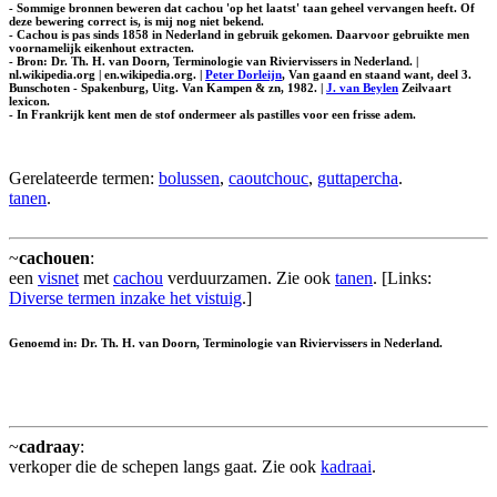
- Sommige bronnen beweren dat cachou 'op het laatst' taan geheel vervangen heeft. Of
deze bewering correct is, is mij nog niet bekend.
- Cachou is pas sinds 1858 in Nederland in gebruik gekomen. Daarvoor gebruikte men
voornamelijk eikenhout extracten.
- Bron: Dr. Th. H. van Doorn, Terminologie van Riviervissers in Nederland. |
nl.wikipedia.org | en.wikipedia.org. |
Peter Dorleijn
, Van gaand en staand want, deel 3.
Bunschoten - Spakenburg, Uitg. Van Kampen & zn, 1982. |
J. van Beylen
Zeilvaart
lexicon.
- In Frankrijk kent men de stof ondermeer als pastilles voor een frisse adem.
Gerelateerde termen:
bolussen
,
caoutchouc
,
guttapercha
.
tanen
.
~
cachouen
:
een
visnet
met
cachou
verduurzamen. Zie ook
tanen
. [Links:
Diverse termen inzake het vistuig
.]
Genoemd in: Dr. Th. H. van Doorn, Terminologie van Riviervissers in Nederland.
~
cadraay
:
verkoper die de schepen langs gaat. Zie ook
kadraai
.