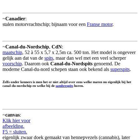
~
Canadier
:
stalen motorvrachtschip; bijnaam voor een
Franse motor
.
~
Canal-du-Nordschip
,
CdN
:
maatschip
, 52 à 55 x 5,7 x 2,5m ca. 500 ton. Het model is ongeveer
gelijk aan dat van de
spits
, maar dan wel met een veel scherper
voorschip
. Daarom ook
Canal-du-Nordspits
genoemd. De
moderne Canal-du-nord schepen staan ook bekend als
superspits
.
Zelfs onder kenners is men het er niet altijd over eens welke maten nu eigenlijk bij het
canal-du-nordschip en welke bij de
sambrespits
horen.
~
canvas
:
Klik hier voor
afbeelding.
F5 = sluiten.
eigenlijk zwaar doek gemaakt van hennepvezels (cannabis), later