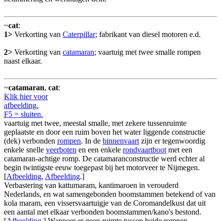
~
cat
:
1>
Verkorting van
Caterpillar
; fabrikant van diesel motoren e.d.
2>
Verkorting van
catamaran
; vaartuig met twee smalle rompen
naast elkaar.
~
catamaran
,
cat
:
Klik hier voor
afbeelding.
F5 = sluiten.
vaartuig met twee, meestal smalle, met zekere tussenruimte
geplaatste en door een ruim boven het water liggende constructie
(dek) verbonden
rompen
. In de
binnenvaart
zijn er tegenwoordig
enkele snelle
veerboten
en een enkele
rondvaartboot
met een
catamaran-achtige romp. De catamaranconstructie werd echter al
begin twintigste eeuw toegepast bij het motorveer te Nijmegen.
[
Afbeelding
,
Afbeelding
.]
Verbastering van kattumaram, kantimaroen in verouderd
Nederlands, en wat samengebonden boomstammen betekend of van
kola maram, een vissersvaartuigje van de Coromandelkust dat uit
een aantal met elkaar verbonden boomstammen/kano's bestond.
[
Afbeelding
.] Wanneer er geen ruimte tussen beide rompen