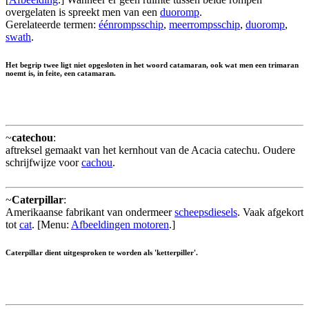
overgelaten is spreekt men van een
duoromp
.
Gerelateerde termen:
éénrompsschip
,
meerrompsschip
,
duoromp
,
swath
.
Het begrip twee ligt niet opgesloten in het woord catamaran, ook wat men een trimaran
noemt is, in feite, een catamaran.
~
catechou
:
aftreksel gemaakt van het kernhout van de Acacia catechu. Oudere
schrijfwijze voor
cachou
.
~
Caterpillar
:
Amerikaanse fabrikant van ondermeer
scheepsdiesels
. Vaak afgekort
tot
cat
. [Menu:
Afbeeldingen motoren
.]
Caterpillar dient uitgesproken te worden als 'ketterpiller'.