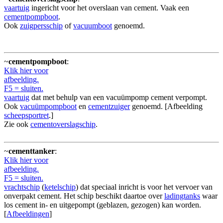
vaartuig
ingericht voor het overslaan van cement. Vaak een
cementpompboot
.
Ook
zuigpersschip
of
vacuumboot
genoemd.
~
cementpompboot
:
Klik hier voor
afbeelding.
F5 = sluiten.
vaartuig
dat met behulp van een vacuümpomp cement verpompt.
Ook
vacuümpompboot
en
cementzuiger
genoemd. [Afbeelding
scheepsportret
.]
Zie ook
cementoverslagschip
.
~
cementtanker
:
Klik hier voor
afbeelding.
F5 = sluiten.
vrachtschip
(
ketelschip
) dat speciaal inricht is voor het vervoer van
onverpakt cement. Het schip beschikt daartoe over
ladingtanks
waar
los cement in- en uitgepompt (geblazen, gezogen) kan worden.
[
Afbeeldingen
]