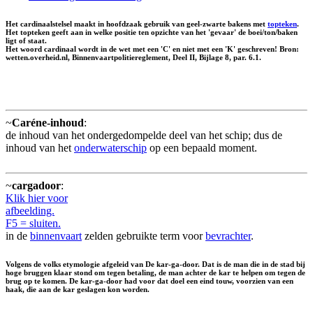
Het cardinaalstelsel maakt in hoofdzaak gebruik van geel-zwarte bakens met
topteken
.
Het topteken geeft aan in welke positie ten opzichte van het 'gevaar' de boei/ton/baken
ligt of staat.
Het woord cardinaal wordt in de wet met een 'C' en niet met een 'K' geschreven! Bron:
wetten.overheid.nl, Binnenvaartpolitiereglement, Deel II, Bijlage 8, par. 6.1.
~
Caréne-inhoud
:
de inhoud van het ondergedompelde deel van het schip; dus de
inhoud van het
onderwaterschip
op een bepaald moment.
~
cargadoor
:
Klik hier voor
afbeelding.
F5 = sluiten.
in de
binnenvaart
zelden gebruikte term voor
bevrachter
.
Volgens de volks etymologie afgeleid van De
kar-ga-door
. Dat is de man die in de stad bij
hoge bruggen klaar stond om tegen betaling, de man achter de kar te helpen om tegen de
brug op te komen. De
kar-ga-door
had voor dat doel een eind touw, voorzien van een
haak, die aan de kar geslagen kon worden.