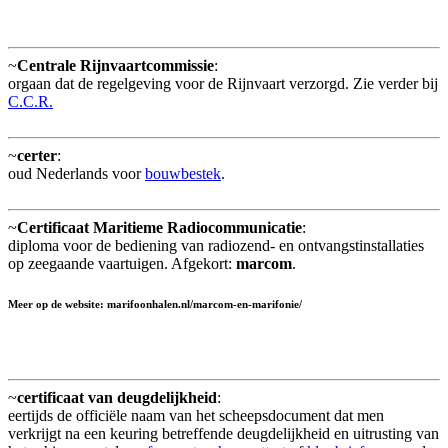
~
Centrale Rijnvaartcommissie
:
orgaan dat de regelgeving voor de Rijnvaart verzorgd. Zie verder bij
C.C.R.
~
certer
:
oud Nederlands voor
bouwbestek
.
~
Certificaat Maritieme Radiocommunicatie
:
diploma voor de bediening van radiozend- en ontvangstinstallaties
op zeegaande vaartuigen. Afgekort:
marcom
.
Meer op de website: marifoonhalen.nl/marcom-en-marifonie/
~
certificaat van deugdelijkheid
:
eertijds de officiële naam van het scheepsdocument dat men
verkrijgt na een keuring betreffende deugdelijkheid en uitrusting van