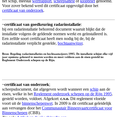
het schip, meestal
werfrapport
,
scheepsattest
of
klopbrief
genoemd.
Voor zover bekend werd dit certificaat opgevolgd door het
certificaat van onderzoek
.
~
certificaat van goedkeuring radarinstallatie
:
bij een radarinstallatie behorend document waaruit blijkt dat de
installatie volgens de geldende normen werkt en geïnstalleerd is.
Een zelfde soort certificaat heeft men nodig bij de, bij de
radarinstallatie verplicht gestelde,
bochtaanwijzer
.
Bron: Regeling radarinstallaties en bochtaanwijzers 1995. De installatie schijnt elke vijf
jaar opnieuw gekeurd te moeten worden en moet voldoen aan de eisen gesteld in:
Reglement Onderzoek schepen op de Rijn.
~
certificaat van onderzoek
;
scheepsdocument, dat afgegeven wordt wanneer een
schip
aan de
eisen, welke in het
Reglement onderzoek schepen op de Rijn 1995
.
gesteld worden, voldoet. Afgekort:
c.v.o.
Dit reglement vloeide
voort uit de
binnenschepenwet
. In 2009 is dit certificaat geleidelijk
aan vervangen door het
Communautair Binnenvaartcertificaat voor
Binnenschepen
(CBB).