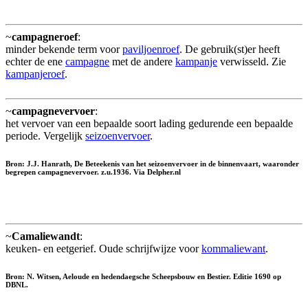
~
campagneroef
:
minder bekende term voor
paviljoenroef
. De gebruik(st)er heeft
echter de ene
campagne
met de andere
kampanje
verwisseld. Zie
kampanjeroef
.
~
campagnevervoer
:
het vervoer van een bepaalde soort lading gedurende een bepaalde
periode. Vergelijk
seizoenvervoer
.
Bron: J.J. Hanrath, De Beteekenis van het seizoenvervoer in de binnenvaart, waaronder
begrepen campagnevervoer. z.u.1936. Via Delpher.nl
~
Camaliewandt
:
keuken- en eetgerief. Oude schrijfwijze voor
kommaliewant
.
Bron: N. Witsen, Aeloude en hedendaegsche Scheepsbouw en Bestier. Editie 1690 op
DBNL.