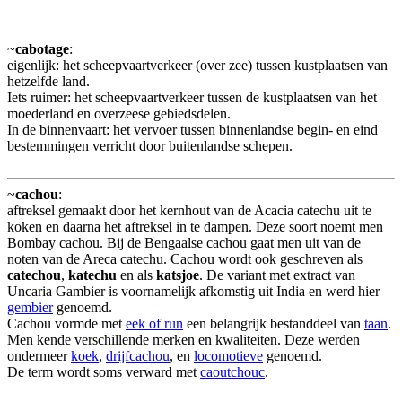
~
cabotage
:
eigenlijk: het scheepvaartverkeer (over zee) tussen kustplaatsen van
hetzelfde land.
Iets ruimer: het scheepvaartverkeer tussen de kustplaatsen van het
moederland en overzeese gebiedsdelen.
In de binnenvaart: het vervoer tussen binnenlandse begin- en eind
bestemmingen verricht door buitenlandse schepen.
~
cachou
:
aftreksel gemaakt door het kernhout van de Acacia catechu uit te
koken en daarna het aftreksel in te dampen. Deze soort noemt men
Bombay cachou. Bij de Bengaalse cachou gaat men uit van de
noten van de Areca catechu. Cachou wordt ook geschreven als
catechou
,
katechu
en als
katsjoe
. De variant met extract van
Uncaria Gambier is voornamelijk afkomstig uit India en werd hier
gembier
genoemd.
Cachou vormde met
eek of run
een belangrijk bestanddeel van
taan
.
Men kende verschillende merken en kwaliteiten. Deze werden
ondermeer
koek
,
drijfcachou
, en
locomotieve
genoemd.
De term wordt soms verward met
caoutchouc
.