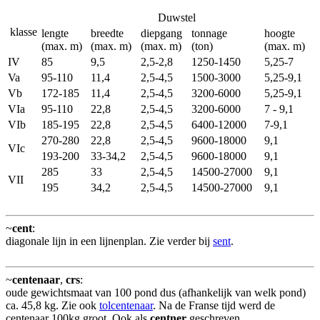
Duwstel
klasse
lengte
breedte
diepgang
tonnage
hoogte
(max. m)
(max. m)
(max. m)
(ton)
(max. m)
IV
85
9,5
2,5-2,8
1250-1450
5,25-7
Va
95-110
11,4
2,5-4,5
1500-3000
5,25-9,1
Vb
172-185
11,4
2,5-4,5
3200-6000
5,25-9,1
VIa
95-110
22,8
2,5-4,5
3200-6000
7 - 9,1
VIb
185-195
22,8
2,5-4,5
6400-12000
7-9,1
270-280
22,8
2,5-4,5
9600-18000
9,1
VIc
193-200
33-34,2
2,5-4,5
9600-18000
9,1
285
33
2,5-4,5
14500-27000
9,1
VII
195
34,2
2,5-4,5
14500-27000
9,1
~
cent
:
diagonale lijn in een lijnenplan. Zie verder bij
sent
.
~
centenaar
,
crs
:
oude gewichtsmaat van 100 pond dus (afhankelijk van welk pond)
ca. 45,8 kg. Zie ook
tolcentenaar
. Na de Franse tijd werd de
centenaar 100kg groot. Ook als
centner
geschreven.