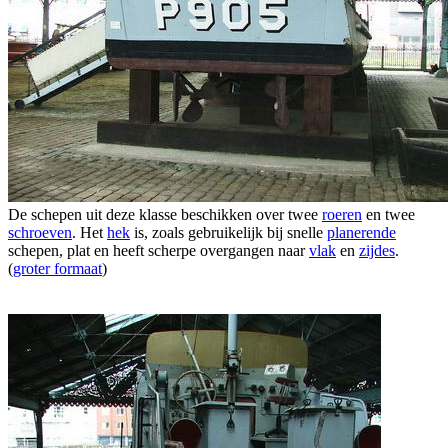
De schepen uit deze klasse beschikken over twee
roeren
en twee
schroeven
. Het
hek
is, zoals gebruikelijk bij snelle
planerende
schepen, plat en heeft scherpe overgangen naar
vlak
en
zijdes
.
(
groter formaat
)