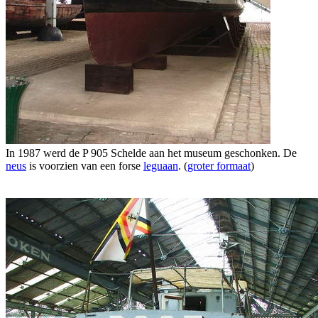
In 1987 werd de P 905 Schelde aan het museum geschonken. De
neus
is voorzien van een forse
leguaan
. (
groter formaat
)