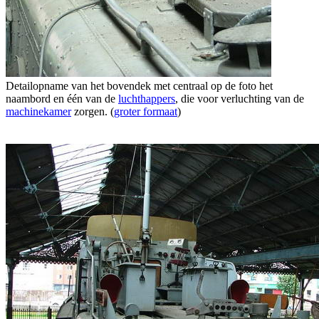
Detailopname van het bovendek met centraal op de foto het
naambord en één van de
luchthappers
, die voor verluchting van de
machinekamer
zorgen. (
groter formaat
)