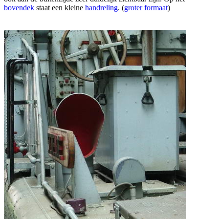
bovendek
staat een kleine
handreling
. (
groter formaat
)