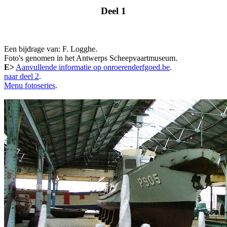
Deel 1
Een bijdrage van: F. Logghe.
Foto's genomen in het Antwerps Scheepvaartmuseum.
E>
Aanvullende informatie op onroerenderfgoed.be
.
naar deel 2
.
Menu fotoseries
.