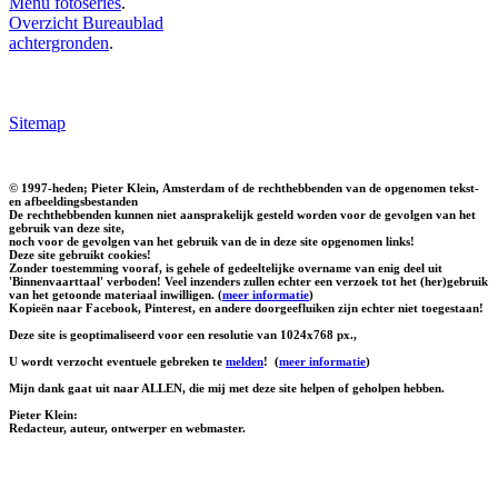
Menu fotoseries
.
Overzicht Bureaublad
achtergronden
.
Sitemap
© 1997-heden; Pieter Klein, Amsterdam of de rechthebbenden van de opgenomen tekst-
en afbeeldingsbestanden
De rechthebbenden kunnen niet aansprakelijk gesteld worden voor de gevolgen van het
gebruik van deze site,
noch voor de gevolgen van het gebruik van de in deze site opgenomen links!
Deze site gebruikt cookies!
Zonder toestemming vooraf, is gehele of gedeeltelijke overname van enig deel uit
'Binnenvaarttaal' verboden! Veel inzenders zullen echter een verzoek tot het (her)gebruik
van het getoonde materiaal inwilligen. (
meer informatie
)
Kopieën naar Facebook, Pinterest, en andere doorgeefluiken zijn echter niet toegestaan!
Deze site is geoptimaliseerd voor een resolutie van 1024x768 px.,
U wordt verzocht eventuele gebreken te
melden
!
(
meer informatie
)
Mijn dank gaat uit naar ALLEN, die mij met deze site helpen of geholpen hebben.
Pieter Klein:
Redacteur, auteur, ontwerper en webmaster.