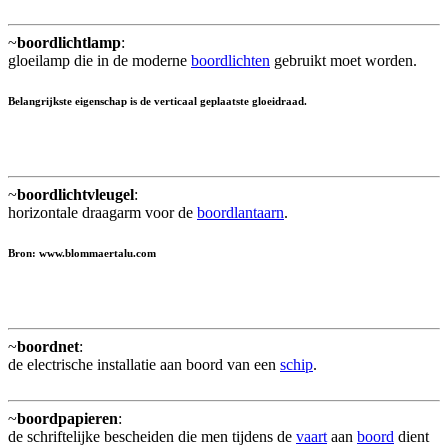
~
boordlichtlamp
:
gloeilamp die in de moderne
boordlichten
gebruikt moet worden.
Belangrijkste eigenschap is de verticaal geplaatste gloeidraad.
~
boordlichtvleugel
:
horizontale draagarm voor de
boordlantaarn
.
Bron: www.blommaertalu.com
~
boordnet
:
de electrische installatie aan boord van een
schip
.
~
boordpapieren
:
de schriftelijke bescheiden die men tijdens de
vaart
aan
boord
dient