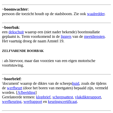
~
boomwachter
:
persoon die toezicht houdt op de stadsboom. Zie ook
waalredder
.
~
boorbak
:
een
dekschuit
waarop een (niet nader bekende) boorinstallatie
geplaatst is. Term voorkomend in de
liggers
van de
meetdiensten
.
Het vaartuig droeg de naam Amstel 19.
ZELFVARENDE BOORBAK
: als hiervoor, maar dan voorzien van een eigen motorische
voortstuwing.
~
boorbrief
:
'document' waarop de diktes van de scheeps
huid
, zoals die tijdens
de
werfbeurt
(door het boren van meetgaten) bepaald zijn, vermeld
worden. [
Afbeelding
]
Gerelateerde termen:
klopbrief
,
scheepsattest
,
vlakdikterapport
,
werfkeuring
,
werfrapport
en
keuringscertificaat
.