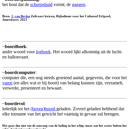
het hout dat de
scheepshuid
vormt; de
gangen
.
Bron:
J. van Beylen
Zeilvaart lexicon, Rijksdienst voor het Cultureel Erfgoed,
Amersfoort, 2023
~
boordboek
:
ander woord voor
logboek
. Het woord lijkt afkomstig uit de lucht-
en ballonvaart.
~
boordcomputer
:
computer die, een nog steeds groeiend aantal, gegevens, die voor het
varen
(en alles wat er bij hoort) van belang kunnen zijn, verzamelt,
verwerkt, presenteert en bewaart.
~
boordevol
:
letterlijk tot het
(boven)boord
geladen. Zoveel geladen hebbend dat
elke toename van het gewicht het vaartuig in gevaar zal brengen.
Het gaat dus niet om de omvang van de lading in het schip, maar om het water buiten het
schip dat het bovenboord raakt.