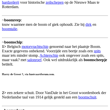
hardzeilerij
voor historische
zeilschepen
op de Nieuwe Maas te
Rotterdam.
~
boomreep
:
touw waarmee men de boom of giek ophoudt. Zie bij
dirk
en
boomtalie
.
~
boomschip
:
1>
Belgisch
motorvrachtschip
genoemd naar het plaatsje Boom.
Exacte gegevens onbekend. Voorzijde een beetje zoals een
spits
maar iets minder stomp.
Achterschip
ook ongeveer zoals een spits,
maar vaak? met
salonroef
. Ook wel uitdrukkelijk als
boomscheepje
betitelt.
Harry de Groot †, via kustvaartforum.com.
2>
een zekere schuit. Door VanDale in het Groot woordenboek der
Nederlandse taal van 1914 gelijk gesteld aan een
boomschuit
.