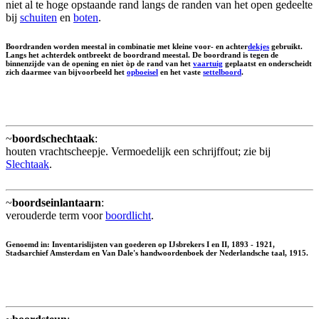
niet al te hoge opstaande rand langs de randen van het open gedeelte
bij
schuiten
en
boten
.
Boordranden worden meestal in combinatie met kleine voor- en achter
dekjes
gebruikt.
Langs het achterdek ontbreekt de boordrand meestal. De boordrand is tegen de
binnenzijde van de opening en niet òp de rand van het
vaartuig
geplaatst en onderscheidt
zich daarmee van bijvoorbeeld het
opboeisel
en het vaste
settelboord
.
~
boordschechtaak
:
houten vrachtscheepje. Vermoedelijk een schrijffout; zie bij
Slechtaak
.
~
boordseinlantaarn
:
verouderde term voor
boordlicht
.
Genoemd in: Inventarislijsten van goederen op IJsbrekers I en II, 1893 - 1921,
Stadsarchief Amsterdam en Van Dale's handwoordenboek der Nederlandsche taal, 1915.