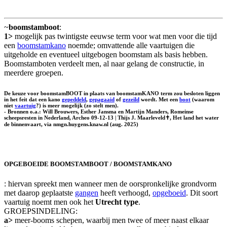
~
boomstamboot
:
1>
mogelijk pas twintigste eeuwse term voor wat men voor die tijd
een
boomstamkano
noemde; omvattende alle vaartuigen die
uitgeholde en eventueel uitgebogen boomstam als basis hebben.
Boomstamboten verdeelt men, al naar gelang de constructie, in
meerdere groepen.
De keuze voor boomstamBOOT in plaats van boomstamKANO term zou besloten liggen
in het feit dat een kano
gepeddeld
,
gepagaaid
of
gezeild
wordt. Met een
boot
(waarom
niet
vaartuig
?) is meer mogelijk (zo stelt men).
- Bronnen o.a.: Will Brouwers, Esther Jansma en Martijn Manders, Romeinse
scheepsresten in Nederland, Archeo 09-12-13 | Thijs J. Maarleveld✝, Het land het water
de binnenvaart, via nmgn.huygens.knaw.nl (aug. 2025)
OPGEBOEIDE BOOMSTAMBOOT / BOOMSTAMKANO
: hiervan spreekt men wanneer men de oorspronkelijke grondvorm
met daarop geplaatste
gangen
heeft verhoogd,
opgeboeid
. Dit soort
vaartuig noemt men ook het
Utrecht type
.
GROEPSINDELING:
a>
meer-booms schepen, waarbij men twee of meer naast elkaar