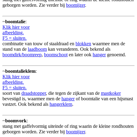
geborgen worden. Zie verder bij
boomijzer
.
~
boomtalie
:
Klik hier voor
afbeelding.
F5 = sluiten.
combinatie van touw of staaldraad en
blokken
waarmee men de
stand van de
laadboom
kan veranderen. Ook bekend als
boomdirk/boomreep
,
boomschoot
en later ook
hanger
genoemd.
~
boomtalieklem
:
Klik hier voor
afbeelding.
F5 = sluiten.
soort van
draadstopper
, die tegen de zijkant van de
mastkoker
bevestigd is, waarmee men de
hanger
of boomtalie van een hijsmast
vastzet. Ook bekend als
hangerklem
.
~
boomvork
:
stang met gaffelvormig uiteinde of ring waarin de kleine rondhouten
geborgen worden. Zie verder bij
boomijzer
.