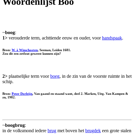
Woordenlijst Boo
~
boog
:
1>
verouderde term, achttiende eeuw en ouder, voor
handspaak
.
Bron:
W. à Winschooten
, Seeman, Leiden 1681.
Zou dit een zetfout geweest kunnen zijn?
2>
plaatselijke term voor
boeg
, in de zin van de voorste ruimte in het
schip.
Bron:
Peter Dorleijn
, Van gaand en staand want, deel 2. Marken, Uitg. Van Kampen &
zn, 1982.
~
boogbrug
:
in de volksmond iedere
brug
met boven het
brugdek
een grote stalen