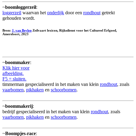
~
boomloggerzeil
:
loggerzeil
waarvan het
onderlijk
door een
rondhout
getrekt
gehouden wordt.
Bron:
J. van Beylen
Zeilvaart lexicon, Rijksdienst voor het Cultureel Erfgoed,
Amersfoort, 2023
~
boommaker
:
Klik hier voor
afbeelding.
F5 = sluiten.
timmerman gespecialiseerd in het maken van klein
rondhout
, zoals
vaarbomen
,
pikhaken
en
schoorbomen
.
~
boommakerij
:
bedrijf gespecialiseerd in het maken van klein
rondhout
, zoals
vaarbomen
,
pikhaken
en
schoorbomen
.
~
Boompjes-race
: