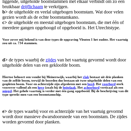
liggende, uitgeholde boomstammen met elkaar verbindt om zo een
bruikbaar
drijflichaam
te verkrijgen.
b>
de uitgeholde en veelal uitgebogen boomstam. Wat door velen
gezien wordt als de echte boomstamkano.
c>
de uitgeholde en meestal uitgebogen boomstam, die met één of
meerdere gangen opgehoogd of opgeboeid is. Het Utrechtstype.
Voor zover mij bekend is van deze types de opgraving Vleuten 1 het oudste. Het vaartuig
zou uit ca. 734 stammen.
d>
de types waarbij de
zijdes
van het vaartuig gevormd wordt door
uitgeholde delen van een gekloofde boom.
Hiertoe behoort een vondst bij Meinerswijk, waarbij het
vlak
bestaat uit drie planken
van de zelfde boom, terwijl de boorden dus bestaan uit twee uitgeholde delen van een
gespleten boom. Voor en achterzijde zijn afgesloten met een
bord
. Het
voorbord
sterk
voorover vallend als een
heve
(zoals bij de
beitelaak
. Het
achterbord
verticaal als een
spiegel
. Het gehele vaartuig is verder met één gang opgeboeid. Bij de beschrijving van dit
type spreekt men van een
boomstamschip
.
e>
de types waarbij voor en achterzijde van het vaartuig gevormd
wordt door massieve dwarsdoorsnede van een boomstam. De zijdes
worden gevormd door planken.