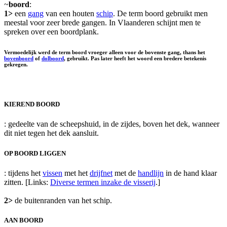
~
boord
:
1>
een
gang
van een houten
schip
. De term boord gebruikt men
meestal voor zeer brede gangen. In Vlaanderen schijnt men te
spreken over een boordplank.
Vermoedelijk werd de term boord vroeger alleen voor de bovenste gang, thans het
bovenboord
of
dolboord
, gebruikt. Pas later heeft het woord een bredere betekenis
gekregen.
KIEREND BOORD
: gedeelte van de scheepshuid, in de zijdes, boven het dek, wanneer
dit niet tegen het dek aansluit.
OP BOORD LIGGEN
: tijdens het
vissen
met het
drijfnet
met de
handlijn
in de hand klaar
zitten. [Links:
Diverse termen inzake de visserij
.]
2>
de buitenranden van het schip.
AAN BOORD