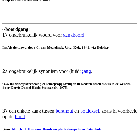
~
boordgang
:
1>
ongebruikelijk woord voor
gangboord
.
In: Als de tarwe, door C. van Meerdinck, Uitg. Kok, 1941. via Delpher
2>
ongebruikelijk synoniem voor (huid)
gang
.
O.a. in: Scheepsarcheologie: scheepsopgravingen in Nederland en elders in de wereld.
door Gerrit Daniel Heide Strengholt, 1975.
3>
een enkele gang tussen
berghout
en
potdeksel
, zoals bijvoorbeeld
op de
Pluut
.
Bron:
Mr. Dr. T. Huitema. Ronde en platbodemjachten. 8ste druk
.