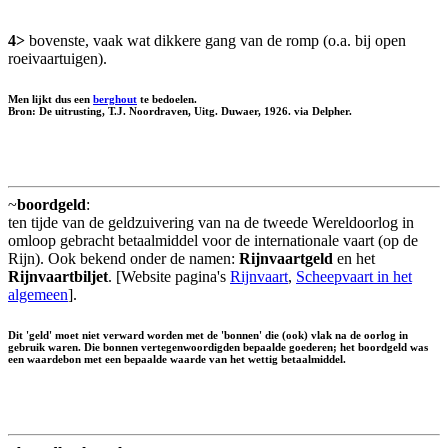
4>
bovenste, vaak wat dikkere gang van de romp (o.a. bij open
roeivaartuigen).
Men lijkt dus een
berghout
te bedoelen.
Bron: De uitrusting, T.J. Noordraven, Uitg. Duwaer, 1926. via Delpher.
~
boordgeld
:
ten tijde van de geldzuivering van na de tweede Wereldoorlog in
omloop gebracht betaalmiddel voor de internationale vaart (op de
Rijn). Ook bekend onder de namen:
Rijnvaartgeld
en het
Rijnvaartbiljet
. [Website pagina's
Rijnvaart
,
Scheepvaart in het
algemeen
].
Dit 'geld' moet niet verward worden met de 'bonnen' die (ook) vlak na de oorlog in
gebruik waren. Die bonnen vertegenwoordigden bepaalde goederen; het boordgeld was
een waardebon met een bepaalde waarde van het wettig betaalmiddel.