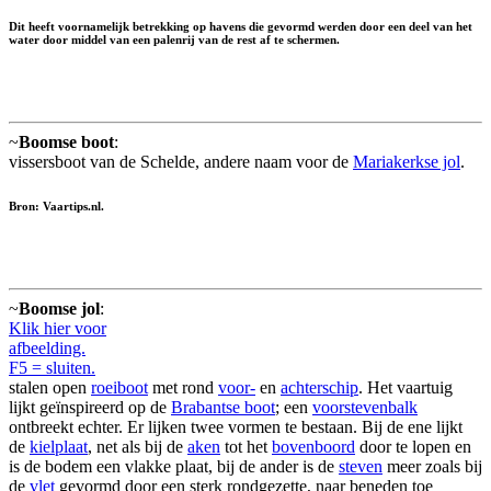
Dit heeft voornamelijk betrekking op havens die gevormd werden door een deel van het
water door middel van een palenrij van de rest af te schermen.
~
Boomse boot
:
vissersboot van de Schelde, andere naam voor de
Mariakerkse jol
.
Bron: Vaartips.nl.
~
Boomse jol
:
Klik hier voor
afbeelding.
F5 = sluiten.
stalen open
roeiboot
met rond
voor-
en
achterschip
. Het vaartuig
lijkt geïnspireerd op de
Brabantse boot
; een
voorstevenbalk
ontbreekt echter. Er lijken twee vormen te bestaan. Bij de ene lijkt
de
kielplaat
, net als bij de
aken
tot het
bovenboord
door te lopen en
is de bodem een vlakke plaat, bij de ander is de
steven
meer zoals bij
de
vlet
gevormd door een sterk rondgezette, naar beneden toe