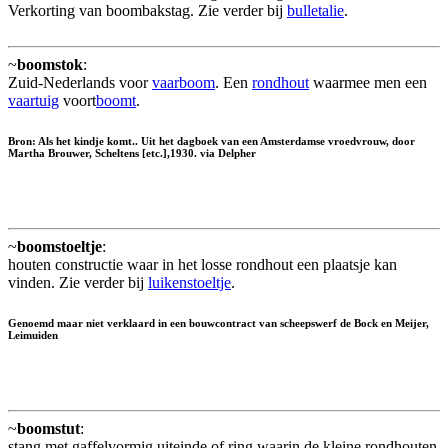
Verkorting van boombakstag. Zie verder bij
bulletalie
.
~
boomstok
:
Zuid-Nederlands voor
vaarboom
. Een
rondhout
waarmee men een
vaartuig
voort
boomt
.
Bron: Als het kindje komt.. Uit het dagboek van een Amsterdamse vroedvrouw, door
Martha Brouwer, Scheltens [etc.],1930. via Delpher
~
boomstoeltje
:
houten constructie waar in het losse rondhout een plaatsje kan
vinden. Zie verder bij
luikenstoeltje
.
Genoemd maar niet verklaard in een bouwcontract van scheepswerf de Bock en Meijer,
Leimuiden
~
boomstut
:
stang met gaffelvormig uiteinde of ring waarin de kleine rondhouten