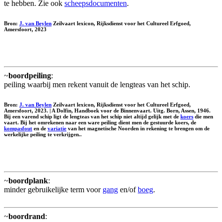
te hebben. Zie ook
scheepsdocumenten
.
Bron:
J. van Beylen
Zeilvaart lexicon, Rijksdienst voor het Cultureel Erfgoed,
Amersfoort, 2023
~
boordpeiling
:
peiling waarbij men rekent vanuit de lengteas van het schip.
Bron:
J. van Beylen
Zeilvaart lexicon, Rijksdienst voor het Cultureel Erfgoed,
Amersfoort, 2023. | A Dolfin, Handboek voor de Binnenvaart. Uitg. Born, Assen, 1946.
Bij een varend schip ligt de lengteas van het schip niet altijd gelijk met de
koers
die men
vaart. Bij het omrekenen naar een ware peiling dient men de gestuurde koers, de
kompasfout
en de
variatie
van het magnetische Noorden in rekening te brengen om de
werkelijke peiling te verkrijgen..
~
boordplank
:
minder gebruikelijke term voor
gang
en/of
boeg
.
~
boordrand
: