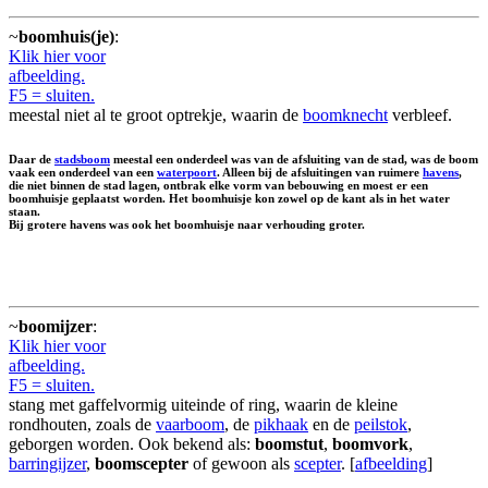
~
boomhuis(je)
:
Klik hier voor
afbeelding.
F5 = sluiten.
meestal niet al te groot optrekje, waarin de
boomknecht
verbleef.
Daar de
stadsboom
meestal een onderdeel was van de afsluiting van de stad, was de boom
vaak een onderdeel van een
waterpoort
. Alleen bij de afsluitingen van ruimere
havens
,
die niet binnen de stad lagen, ontbrak elke vorm van bebouwing en moest er een
boomhuisje geplaatst worden. Het boomhuisje kon zowel op de kant als in het water
staan.
Bij grotere havens was ook het boomhuisje naar verhouding groter.
~
boomijzer
:
Klik hier voor
afbeelding.
F5 = sluiten.
stang met gaffelvormig uiteinde of ring, waarin de kleine
rondhouten, zoals de
vaarboom
, de
pikhaak
en de
peilstok
,
geborgen worden. Ook bekend als:
boomstut
,
boomvork
,
barringijzer
,
boomscepter
of gewoon als
scepter
. [
afbeelding
]