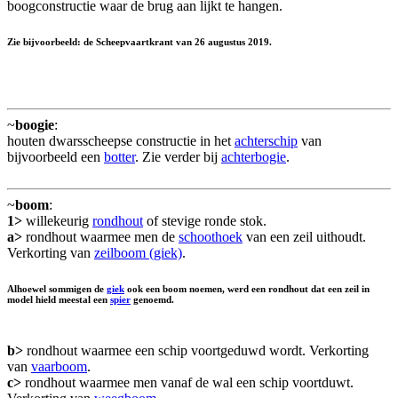
boogconstructie waar de brug aan lijkt te hangen.
Zie bijvoorbeeld: de Scheepvaartkrant van 26 augustus 2019.
~
boogie
:
houten dwarsscheepse constructie in het
achterschip
van
bijvoorbeeld een
botter
. Zie verder bij
achterbogie
.
~
boom
:
1>
willekeurig
rondhout
of stevige ronde stok.
a>
rondhout waarmee men de
schoothoek
van een zeil uithoudt.
Verkorting van
zeilboom (giek)
.
Alhoewel sommigen de
giek
ook een boom noemen, werd een rondhout dat een zeil in
model hield meestal een
spier
genoemd.
b>
rondhout waarmee een schip voortgeduwd wordt. Verkorting
van
vaarboom
.
c>
rondhout waarmee men vanaf de wal een schip voortduwt.