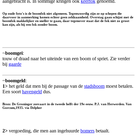
aangebracht is. In sommige kringen ook
keerfok
genoemd.
Op oude foto's is de boomfok niet algemeen. Tegenwoordig zijn ze op schepen die
daarvoor in aanmerking komen echter geen zeldzaamheid. Overstag gaan schijnt met de
boomfok makkelijker en sneller te gaan, daar tegenover staat dat de fok niet zo groot
kan zijn, als bij een fok zonder boom.
~
boomgei
:
touw of draad naar het uiteinde van een boom of spriet. Zie verder
bij
gaarde
~
boomgeld
:
1>
het geld dat men bij de passage van de
stadsboom
moest betalen.
Een soort
havengeld
dus.
Bron: De Groninger zeevaart in de tweede helft der 19e eeuw. P.J. van Herwerden. Van
Gorcum,1935. via Delpher
2>
vergoeding, die men aan ingehuurde
bomers
betaalt.