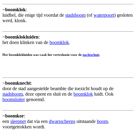
~
boomklok
:
luidbel, die enige tijd voordat de
stadsboom
(of
waterpoort
) gesloten
werd, klonk.
~
boomklokluiden
:
het doen klinken van de
boomklok
.
Het boomklokluiden was vaak het vertreksein voor de
nachtschuit
.
~
boomknecht
:
door de stad aangestelde beambte die toezicht houdt op de
stadsboom
, deze opent en sluit en de
boomklok
luidt. Ook
boomsluiter
genoemd.
~
boomkor
:
een
sleepnet
dat via een
dwarsscheeps
uitstaande
boom
,
voortgetrokken wordt.