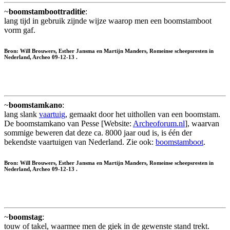
~
boomstamboottraditie
:
lang tijd in gebruik zijnde wijze waarop men een boomstamboot
vorm gaf.
Bron: Will Brouwers, Esther Jansma en Martijn Manders, Romeinse scheepsresten in
Nederland, Archeo 09-12-13 .
~
boomstamkano
:
lang slank
vaartuig
, gemaakt door het uithollen van een boomstam.
De boomstamkano van Pesse [Website:
Archeoforum.nl
], waarvan
sommige beweren dat deze ca. 8000 jaar oud is, is één der
bekendste vaartuigen van Nederland. Zie ook:
boomstamboot
.
Bron: Will Brouwers, Esther Jansma en Martijn Manders, Romeinse scheepsresten in
Nederland, Archeo 09-12-13 .
~
boomstag
:
touw of takel, waarmee men de giek in de gewenste stand trekt.