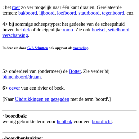
: het
roer
zo ver mogelijk naar één kant draaien. Gerelateerde
termen:
bakboord
,
lijboord
,
loefboord
,
stuurboord
,
tegenboord
, enz.
4>
bij sommige scheepstypes: het gedeelte van de scheepshuid
boven het
dek
of de eigenlijke
romp
. Zie ook
boeisel
,
settelboord
,
verschansing
.
In deze zin door
G.J. Schutten
ook opgevat als
voetreling
.
5>
onderdeel van (ondermeer) de
Botter
. Zie verder bij
binnenboord/draam
.
6>
oever
van een rivier of beek.
[Naar
Uitdrukkingen en gezegden
met de term 'boord'.]
~
boordbak
:
weinig gebruikte term voor
lichtbak
voor een
boordlicht
.
~
boordbeplanking
: