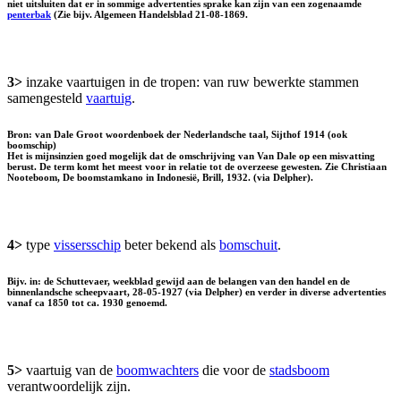
niet uitsluiten dat er in sommige advertenties sprake kan zijn van een zogenaamde
penterbak
(Zie bijv. Algemeen Handelsblad 21-08-1869.
3>
inzake vaartuigen in de tropen: van ruw bewerkte stammen
samengesteld
vaartuig
.
Bron: van Dale Groot woordenboek der Nederlandsche taal, Sijthof 1914 (ook
boomschip)
Het is mijnsinzien goed mogelijk dat de omschrijving van Van Dale op een misvatting
berust. De term komt het meest voor in relatie tot de overzeese gewesten. Zie Christiaan
Nooteboom, De boomstamkano in Indonesië, Brill, 1932. (via Delpher).
4>
type
vissersschip
beter bekend als
bomschuit
.
Bijv. in: de Schuttevaer, weekblad gewijd aan de belangen van den handel en de
binnenlandsche scheepvaart, 28-05-1927 (via Delpher) en verder in diverse advertenties
vanaf ca 1850 tot ca. 1930 genoemd.
5>
vaartuig van de
boomwachters
die voor de
stadsboom
verantwoordelijk zijn.