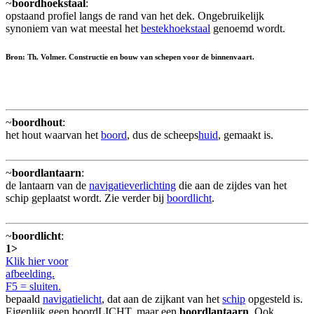
~
boordhoekstaal
:
opstaand profiel langs de rand van het dek. Ongebruikelijk
synoniem van wat meestal het
bestekhoekstaal
genoemd wordt.
Bron: Th. Volmer. Constructie en bouw van schepen voor de binnenvaart.
~
boordhout
:
het hout waarvan het
boord
, dus de scheeps
huid
, gemaakt is.
~
boordlantaarn
:
de lantaarn van de
navigatieverlichting
die aan de zijdes van het
schip geplaatst wordt. Zie verder bij
boordlicht
.
~
boordlicht
:
1>
Klik hier voor
afbeelding.
F5 = sluiten.
bepaald
navigatielicht
, dat aan de zijkant van het
schip
opgesteld is.
Eigenlijk geen boordLICHT, maar een
boordlantaarn
. Ook