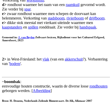
Verkorting van
weegboom
.
d>
rondhout waarmee het raam van een
raamkuil
gevormd wordt.
Zie verder bij
spar
.
e>
zwaar rondhout waarmee men schepen de doorvaart kan
belemmeren. Verkorting van
stadsboom
,
rivierboom
of
drijfboom
.
e>
dikke stok meestal met vierkant uiteinde waarmee men
kaapstanders
en
spillen
ronddraait. Zie verder bij
handspaak
.
Genoemd in:
J. van Beylen
Zeilvaart lexicon, Rijksdienst voor het Cultureel Erfgoed,
Amersfoort, 2023
2>
in West-Friesland: het
vlak
(van een
akkerschuit
?). Verbastering
van '
bodem
'.
~
boombak
:
eenvoudige houten constructie, waarin de diverse losse
rondhouten
geborgen werden. [
Afbeelding
]
Bron: H. Dessens, Nederlands Zeilende Binnenvaart. De Alk, Alkmaar 2007