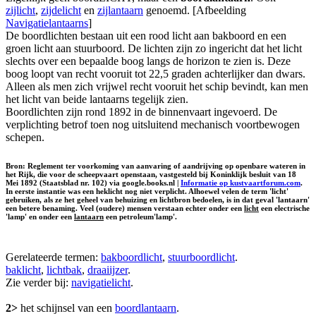
zijlicht
,
zijdelicht
en
zijlantaarn
genoemd. [Afbeelding
Navigatielantaarns
]
De boordlichten bestaan uit een rood licht aan bakboord en een
groen licht aan stuurboord. De lichten zijn zo ingericht dat het licht
slechts over een bepaalde boog langs de horizon te zien is. Deze
boog loopt van recht vooruit tot 22,5 graden achterlijker dan dwars.
Alleen als men zich vrijwel recht vooruit het schip bevindt, kan men
het licht van beide lantaarns tegelijk zien.
Boordlichten zijn rond 1892 in de binnenvaart ingevoerd. De
verplichting betrof toen nog uitsluitend mechanisch voortbewogen
schepen.
Bron: Reglement ter voorkoming van aanvaring of aandrijving op openbare wateren in
het Rijk, die voor de scheepvaart openstaan, vastgesteld bij Koninklijk besluit van 18
Mei 1892 (Staatsblad nr. 102) via google.books.nl |
Informatie op kustvaartforum.com
.
In eerste instantie was een heklicht nog niet verplicht. Alhoewel velen de term 'licht'
gebruiken, als ze het geheel van behuizing en lichtbron bedoelen, is in dat geval 'lantaarn'
een betere benaming. Veel (oudere) mensen verstaan echter onder een
licht
een electrische
'lamp' en onder een
lantaarn
een petroleum'lamp'.
Gerelateerde termen:
bakboordlicht
,
stuurboordlicht
.
baklicht
,
lichtbak
,
draaiijzer
.
Zie verder bij:
navigatielicht
.
2>
het schijnsel van een
boordlantaarn
.