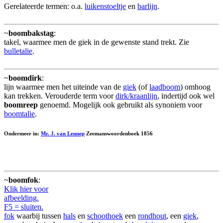
Gerelateerde termen: o.a.
luikenstoeltje
en
barlijn
.
~
boombakstag
:
takel, waarmee men de giek in de gewenste stand trekt. Zie
bulletalie
.
~
boomdirk
:
lijn waarmee men het uiteinde van de
giek
(of
laadboom
) omhoog
kan trekken. Verouderde term voor
dirk/kraanlijn
, indertijd ook wel
boomreep
genoemd. Mogelijk ook gebruikt als synoniem voor
boomtalie
.
Ondermeer in:
Mr. J. van Lennep
Zeemanswoordenboek 1856
~
boomfok
:
Klik hier voor
afbeelding.
F5 = sluiten.
fok
waarbij tussen
hals
en
schoothoek
een
rondhout
, een
giek
,