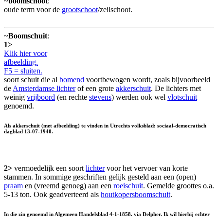
~
boomschoot
:
oude term voor de
grootschoot
/zeilschoot.
~
Boomschuit
:
1>
Klik hier voor
afbeelding.
F5 = sluiten.
soort schuit die al
bomend
voortbewogen wordt, zoals bijvoorbeeld
de
Amsterdamse lichter
of een grote
akkerschuit
. De lichters met
weinig
vrijboord
(en rechte
stevens
) werden ook wel
vlotschuit
genoemd.
Als akkerschuit (met afbeelding) te vinden in Utrechts volksblad: sociaal-democratisch
dagblad 13-07-1940.
2>
vermoedelijk een soort
lichter
voor het vervoer van korte
stammen. In sommige geschriften gelijk gesteld aan een (open)
praam
en (vreemd genoeg) aan een
roeischuit
. Gemelde groottes o.a.
5-13 ton. Ook geadverteerd als
houtkopersboomschuit
.
In die zin genoemd in Algemeen Handelsblad 4-1-1858. via Delpher. Ik wil hierbij echter