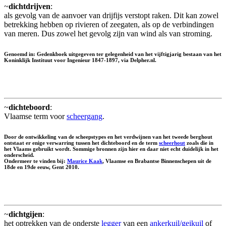
~
dichtdrijven
:
als gevolg van de aanvoer van drijfijs verstopt raken. Dit kan zowel
betrekking hebben op rivieren of zeegaten, als op de verbindingen
van meren. Dus zowel het gevolg zijn van wind als van stroming.
Genoemd in: Gedenkboek uitgegeven ter gelegenheid van het vijftigjarig bestaan van het
Koninklijk Instituut voor Ingenieur 1847-1897, via Delpher.nl.
~
dichteboord
:
Vlaamse term voor
scheergang
.
Door de ontwikkeling van de scheepstypes en het verdwijnen van het tweede berghout
ontstaat er enige verwarring tussen het dichteboord en de term
scheerhout
zoals die in
het Vlaams gebruikt wordt. Sommige bronnen zijn hier en daar niet echt duidelijk in het
onderscheid.
Ondermeer te vinden bij:
Maurice Kaak
, Vlaamse en Brabantse Binnenschepen uit de
18de en 19de eeuw, Gent 2010.
~
dichtgijen
:
het optrekken van de onderste
legger
van een
ankerkuil/geikuil
of