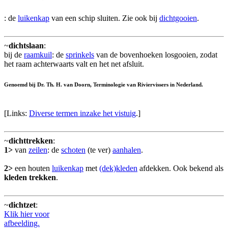
: de
luikenkap
van een schip sluiten. Zie ook bij
dichtgooien
.
~
dichtslaan
:
bij de
raamkuil
: de
sprinkels
van de bovenhoeken losgooien, zodat
het raam achterwaarts valt en het net afsluit.
Genoemd bij Dr. Th. H. van Doorn, Terminologie van Riviervissers in Nederland.
[Links:
Diverse termen inzake het vistuig
.]
~
dichttrekken
:
1>
van
zeilen
: de
schoten
(te ver)
aanhalen
.
2>
een houten
luikenkap
met
(dek)kleden
afdekken. Ook bekend als
kleden trekken
.
~
dichtzet
:
Klik hier voor
afbeelding.