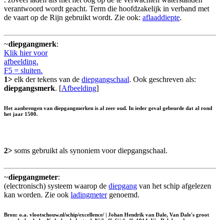
verantwoord wordt geacht. Term die hoofdzakelijk in verband met
de vaart op de Rijn gebruikt wordt. Zie ook:
aflaaddiepte
.
~
diepgangmerk
:
Klik hier voor
afbeelding.
F5 = sluiten.
1>
elk der tekens van de
diepgangschaal
. Ook geschreven als:
diepgangsmerk
. [
Afbeelding
]
Het aanbrengen van diepgangmerken is al zeer oud. In ieder geval gebeurde dat al rond
het jaar 1500.
2>
soms gebruikt als synoniem voor diepgangschaal.
~
diepgangmeter
:
(electronisch) systeem waarop de
diepgang
van het schip afgelezen
kan worden. Zie ook
ladingmeter
genoemd.
Bron: o.a. vlootschouw.nl/schip/excellence/ | Johan Hendrik van Dale, Van Dale's groot