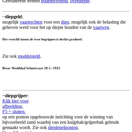
Gerelateerde termen
bodemvrijheid
,
overdiepte
.
~
diepgeld
:
mogelijk
vaartrechten
voor een
diep
, mogelijk ook de belasting die
geheven werd voor het op diepte houden van de
vaarweg
.
Het verschil tussen de twee begrippen is slechts gradueel.
Zie ook
moddergeld
.
Bron: Weekblad Schuttevaer 20-1--1923
~
diepgrijper
:
Klik hier voor
afbeelding.
F5 = sluiten.
op een ponton opgebouwde inrichting voor de winning van
bijvoorbeeld zand waarbij van een knijpbak/grijperbak gebruik
gemaakt wordt. Zie ook
dieplepelponton
.