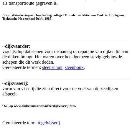
als transportroute gegraven is.
Bron: Waterkeringen, Handleiding college f11 onder redaktie van Prof. ir. J.F. Agema,
Technische Hogeschool Delft, 1985.
~
dijkvaarder
:
vrachtschip dat stenen voor de aanleg of reparatie van dijken tot aan
de dijken brengt. Het waren over het algemeen stevig gebouwde
schepen die dit werk deden.
Gerelateerde termen:
steenschuit
,
steenbonk
.
~
dijkvisserij
:
vorm van visserij die zich direct voor de voet van de zeedijken
afspeelt.
O.a. op www.oudtzummarum.nl/zeedijkvisserij.htm.
Gerelateerde term:
regelvisserij
.