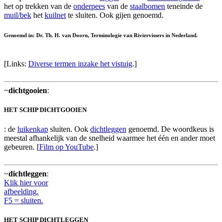
het op trekken van de
onderpees
van de
staalbomen
teneinde de
muil/bek
het
kuilnet
te sluiten. Ook gijen genoemd.
Genoemd in: Dr. Th. H. van Doorn, Terminologie van Riviervissers in Nederland.
[Links:
Diverse termen inzake het vistuig
.]
~
dichtgooien
:
HET SCHIP DICHTGOOIEN
: de
luikenkap
sluiten. Ook
dichtleggen
genoemd. De woordkeus is
meestal afhankelijk van de snelheid waarmee het één en ander moet
gebeuren. [
Film op YouTube
.]
~
dichtleggen
:
Klik hier voor
afbeelding.
F5 = sluiten.
HET SCHIP DICHTLEGGEN