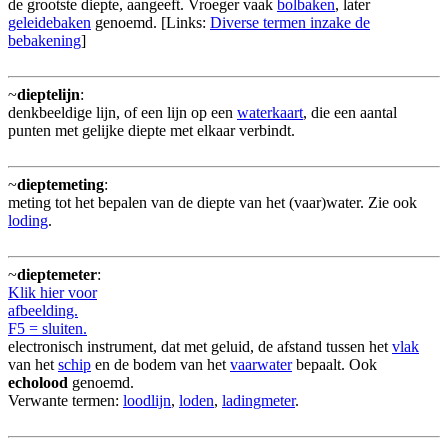
de grootste diepte, aangeeft. Vroeger vaak
bolbaken
, later
geleidebaken
genoemd. [Links:
Diverse termen inzake de
bebakening
]
~
dieptelijn
:
denkbeeldige lijn, of een lijn op een
waterkaart
, die een aantal
punten met gelijke diepte met elkaar verbindt.
~
dieptemeting
:
meting tot het bepalen van de diepte van het (vaar)water. Zie ook
loding
.
~
dieptemeter
:
Klik hier voor
afbeelding.
F5 = sluiten.
electronisch instrument, dat met geluid, de afstand tussen het
vlak
van het
schip
en de bodem van het
vaarwater
bepaalt. Ook
echolood
genoemd.
Verwante termen:
loodlijn
,
loden
,
ladingmeter
.