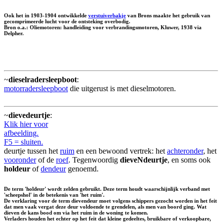
Ook het in 1903-1904 ontwikkelde
verstuiverbakje
van Brons maakte het gebruik van
gecomprimeerde lucht voor de ontsteking overbodig.
Bron o.a.: Oliemotoren: handleiding voor verbrandingsmotoren, Kluwer, 1938 via
Delpher.
~
dieselradersleepboot
:
motorradersleepboot
die uitgerust is met dieselmotoren.
~
dievedeurtje
:
Klik hier voor
afbeelding.
F5 = sluiten.
deurtje tussen het
ruim
en een bewoond vertrek: het
achteronder
, het
vooronder
of de
roef
. Tegenwoordig
dieveNdeurtje
, en soms ook
holdeur
of
dendeur
genoemd.
De term 'holdeur' wordt zelden gebruikt. Deze term houdt waarschijnlijk verband met
'scheepshol' in de betekenis van 'het ruim'.
De verklaring voor de term dievendeur moet volgens schippers gezocht worden in het feit
dat men vaak vergat deze deur voldoende te grendelen, als men van boord ging. Wat
dieven de kans bood om via het ruim in de woning te komen.
Verladers houden het echter op het feit dat kleine gedeeltes, bruikbare of verkoopbare,