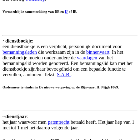
Vermoedelijke samentrekking van DE en
IJ
of IE.
~
dienstboekje
:
een dienstboekje is een verplicht, persoonlijk document voor
bemanningsleden
die werkzaam zijn in de
binnenvaart
. In het
dienstboekje moeten onder andere de
vaardagen
van het
bemanningslid worden genoteerd. Een bemanningslid kan met het
dienstboekje zijn/haar bevoegdheid om een bepaalde functie te
vervullen, aantonen. Tekst:
S.A.B.
.
Ondermeer te vinden in De nieuwe wetgeving op de Rijnvaart H. Nijgh 1869.
~
dienstjaar
:
het jaar waarvoor men
patentrecht
betaald heeft. Het jaar liep van 1
mei tot 1 mei het daarop volgende jaar.