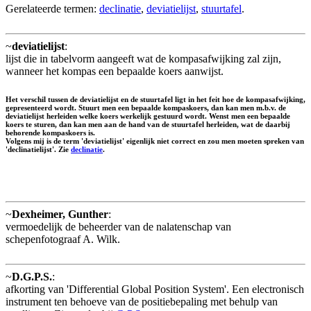
Gerelateerde termen:
declinatie
,
deviatielijst
,
stuurtafel
.
~
deviatielijst
:
lijst die in tabelvorm aangeeft wat de kompasafwijking zal zijn,
wanneer het kompas een bepaalde koers aanwijst.
Het verschil tussen de deviatielijst en de stuurtafel ligt in het feit hoe de kompasafwijking,
gepresenteerd wordt. Stuurt men een bepaalde kompaskoers, dan kan men m.b.v. de
deviatielijst herleiden welke koers werkelijk gestuurd wordt. Wenst men een bepaalde
koers te sturen, dan kan men aan de hand van de stuurtafel herleiden, wat de daarbij
behorende kompaskoers is.
Volgens mij is de term 'deviatielijst' eigenlijk niet correct en zou men moeten spreken van
'declinatielijst'. Zie
declinatie
.
~
Dexheimer, Gunther
:
vermoedelijk de beheerder van de nalatenschap van
schepenfotograaf A. Wilk.
~
D.G.P.S.
:
afkorting van 'Differential Global Position System'. Een electronisch
instrument ten behoeve van de positiebepaling met behulp van