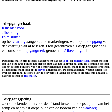
woordenboek der Nederlandsche taal. Nijhoff, Sijthoff, 1914. Via Delpher.nl
~
diepgangschaal
:
Klik hier voor
afbeelding.
F5 = sluiten.
op het
vaartuig
aangebrachte markeringen, waarop de
diepgang
van
dat vaartuig valt af te lezen. Ook geschreven als
diepgangsschaal
en soms ook
diepgangmerk
genoemd. [
Afbeeldingen
]
Diepgangschalen zijn meestal aangebracht aan de
voor-
en
achtersteven
, omdat meestal
één van deze twee punten het diepste punt van het vaartuig zal zijn. Bij sommige schepen
ligt het diepste punt iets voor of achter genoemde punten, maar is om praktische redenen,
de diepgangschaal toch op de
steven
aangebracht. De diepgangschaal vertelt alleen iets
over de diepgang, niet iets over de hoeveelheid lading die er in of uit een schip gegaan is,
daartoe dienen de
ijkschalen
.
~
diepgangspeling
:
zeer onbekende term voor de afstand tussen het diepste punt van het
schip en het minst diepe punt van de bodem van de
vaarweg
.