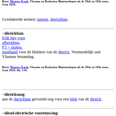
Bron:
Maurice Kaak
, Vlaamse en Brabantse Binnenschepen uit de 18de en 19de eeuw,
Gent 2010.
Gerelateerde termen:
tuingat
,
dierickban
.
~
dierickban
:
Klik hier voor
afbeelding.
F5 = sluiten.
mastband
voor de blokken van de
dierick
. Vermoedelijk oud
Vlaamse benaming.
Bron:
Maurice Kaak
, Vlaamse en Brabantse Binnenschepen uit de 18de en 19de eeuw,
Gent 2010. blz. 134.
~
diericksoog
:
aan de
dierickban
gevormd oog voor een
blok
van de
dierick
.
~
diesel-electrische voortstuwing
: