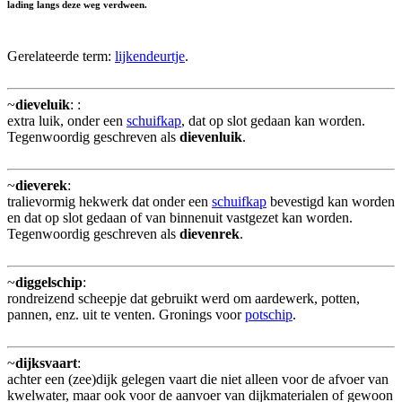
lading langs deze weg verdween.
Gerelateerde term:
lijkendeurtje
.
~
dieveluik
:
:
extra luik, onder een
schuifkap
, dat op slot gedaan kan worden.
Tegenwoordig geschreven als
dievenluik
.
~
dieverek
:
tralievormig hekwerk dat onder een
schuifkap
bevestigd kan worden
en dat op slot gedaan of van binnenuit vastgezet kan worden.
Tegenwoordig geschreven als
dievenrek
.
~
diggelschip
:
rondreizend scheepje dat gebruikt werd om aardewerk, potten,
pannen, enz. uit te venten. Gronings voor
potschip
.
~
dijksvaart
:
achter een (zee)dijk gelegen vaart die niet alleen voor de afvoer van
kwelwater, maar ook voor de aanvoer van dijkmaterialen of gewoon