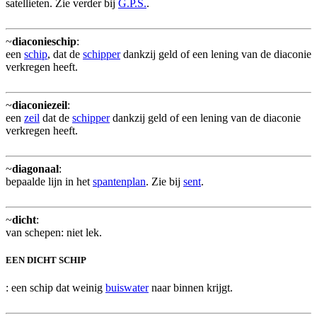
satellieten. Zie verder bij
G.P.S.
.
~
diaconieschip
:
een
schip
, dat de
schipper
dankzij geld of een lening van de diaconie
verkregen heeft.
~
diaconiezeil
:
een
zeil
dat de
schipper
dankzij geld of een lening van de diaconie
verkregen heeft.
~
diagonaal
:
bepaalde lijn in het
spantenplan
. Zie bij
sent
.
~
dicht
:
van schepen: niet lek.
EEN DICHT SCHIP
: een schip dat weinig
buiswater
naar binnen krijgt.