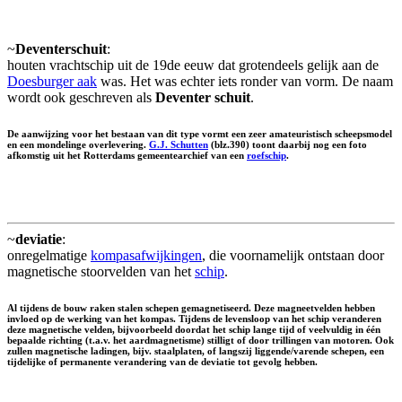
~
Deventerschuit
:
houten vrachtschip uit de 19de eeuw dat grotendeels gelijk aan de
Doesburger aak
was. Het was echter iets ronder van vorm. De naam
wordt ook geschreven als
Deventer schuit
.
De aanwijzing voor het bestaan van dit type vormt een zeer amateuristisch scheepsmodel
en een mondelinge overlevering.
G.J. Schutten
(blz.390) toont daarbij nog een foto
afkomstig uit het Rotterdams gemeentearchief van een
roefschip
.
~
deviatie
:
onregelmatige
kompasafwijkingen
, die voornamelijk ontstaan door
magnetische stoorvelden van het
schip
.
Al tijdens de bouw raken stalen schepen gemagnetiseerd. Deze magneetvelden hebben
invloed op de werking van het kompas. Tijdens de levensloop van het schip veranderen
deze magnetische velden, bijvoorbeeld doordat het schip lange tijd of veelvuldig in één
bepaalde richting (t.a.v. het aardmagnetisme) stilligt of door trillingen van motoren. Ook
zullen magnetische ladingen, bijv. staalplaten, of langszij liggende/varende schepen, een
tijdelijke of permanente verandering van de deviatie tot gevolg hebben.