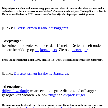
Diepzuigers worden ondermeer toegepast om wrakken of andere obstakels tot ver onder
de bodem van het vaarwater te ver'zinken'. Ondermeer de zuigers Haringvliet van Bos &
Kalis en de Sliedrecht XIX van Adriaan Volker zijn als diepzuiger actief geweest.
[Links:
Diverse termen inzake het baggeren
.]
~
diepzuigen
:
het zuigen op dieptes van meer dan 15 meter. De term heeft onder
andere betrekking op
snijkopzuigers
. Zie ook
diepzuiger
.
Bron: Baggertechniek april 1995, uitgave TU-Delft. Teksten Baggermuseum Sliedrecht.
[Links:
Diverse termen inzake het baggeren
.]
~
diepzuiger
:
drijvend werktuig
waarmee tot op grote diepte zand of bagger
gezogen kan worden. Zie ook
zuiger
en
diepwinzuiger
.
Diepzuigers zijn bestemd voor dieptes van meer dan 15 meter. In verband daarmee is er
niet alleen in het
hoofdponton
, maar ook op de
snijkopladder
een pomp opgesteld.