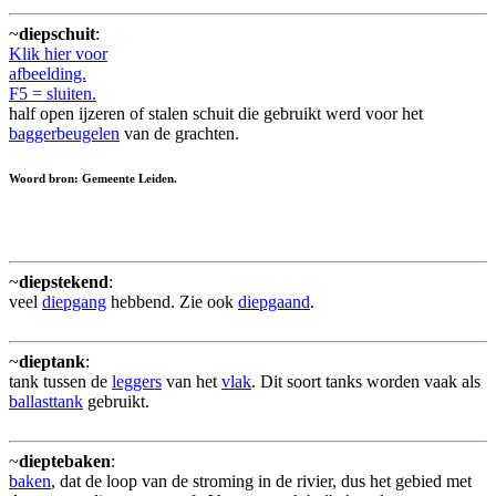
~
diepschuit
:
Klik hier voor
afbeelding.
F5 = sluiten.
half open ijzeren of stalen schuit die gebruikt werd voor het
baggerbeugelen
van de grachten.
Woord bron: Gemeente Leiden.
~
diepstekend
:
veel
diepgang
hebbend. Zie ook
diepgaand
.
~
dieptank
:
tank tussen de
leggers
van het
vlak
. Dit soort tanks worden vaak als
ballasttank
gebruikt.
~
dieptebaken
:
baken
, dat de loop van de stroming in de rivier, dus het gebied met