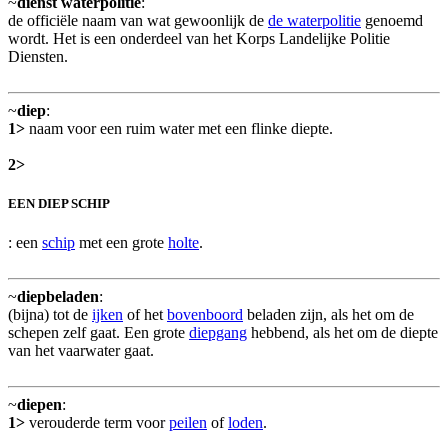
~
dienst waterpolitie
:
de officiële naam van wat gewoonlijk de
de waterpolitie
genoemd
wordt. Het is een onderdeel van het Korps Landelijke Politie
Diensten.
~
diep
:
1>
naam voor een ruim water met een flinke diepte.
2>
EEN DIEP SCHIP
: een
schip
met een grote
holte
.
~
diepbeladen
:
(bijna) tot de
ijken
of het
bovenboord
beladen zijn, als het om de
schepen zelf gaat. Een grote
diepgang
hebbend, als het om de diepte
van het vaarwater gaat.
~
diepen
:
1>
verouderde term voor
peilen
of
loden
.