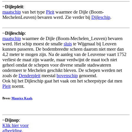
~
Dijlepleit
:
maatschip
van het type
Pleit
waarmee de Dijle (Boom-
MechelenLeuven) bevaren werd. Zie verder bij
Dijleschip
.
~
Dijleschip
:
maatschip
waarmee de Dijle (Boom-Mechelen_Leuven) bevaren
werd. Het schip moest de smalle
sluis
te Wijgmaal bij Leuven
kunnen passeren. De bodembreedte scheen daarom niet meer dan
4,2 meter te mogen zijn. Na de aanleg van de Leuvense vaart 1752
verliest de maat zijn waarde, maar verdwijnt de maat toch niet
geheel omdat de schepen voor diverse smalle stadswateren
ondermeer te Mechelen geschikt bleven. De schepen werden net
zoals de
Denderpleit
meestal
bovenschip
genoemd.
Ook bij het Dijleschip gaat het vaak om het scheepstype dat men
Pleit
noemt.
Bron:
Maurice Kaak
.
~
Dijnop
:
Klik hier voor
afbeelding.