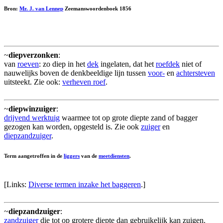
Bron:
Mr. J. van Lennep
Zeemanswoordenboek 1856
~
diepverzonken
:
van
roeven
: zo diep in het
dek
ingelaten, dat het
roefdek
niet of
nauwelijks boven de denkbeeldige lijn tussen
voor-
en
achtersteven
uitsteekt. Zie ook:
verheven roef
.
~
diepwinzuiger
:
drijvend werktuig
waarmee tot op grote diepte zand of bagger
gezogen kan worden, opgesteld is. Zie ook
zuiger
en
diepzandzuiger
.
Term aangetroffen in de
liggers
van de
meetdiensten
.
[Links:
Diverse termen inzake het baggeren
.]
~
diepzandzuiger
:
zandzuiger
die tot op grotere diepte dan gebruikelijk kan zuigen.