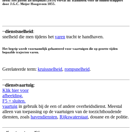
Bron: Het patent als koopman (1819) vervat in: Handboek voor de binnen-schippers
door J.G.C. Meijer Hoogeveen 1855.
~
dienstsnelheid
:
snelheid die men tijdens het
varen
tracht te handhaven.
Het begrip wordt voornamelijk gehanteerd voor vaartuigen die op gezette tijden
bepaalde trajecten varen.
Gerelateerde term:
kruissnelheid
,
rompsnelheid
.
~
dienstvaartuig
:
Klik hier voor
afbeelding.
F5 = sluiten.
vaartuig
in gebruik bij de een of andere overheidsdienst. Meestal
alleen van toepassing op de vaartuigen van de toezichthoudende
diensten, zoals
havendiensten
,
Rijkswaterstaat
, douane en de politie.