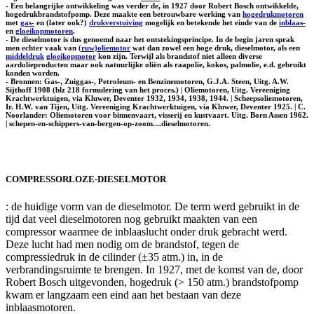
- Een belangrijke ontwikkeling was verder de, in 1927 door Robert Bosch ontwikkelde,
hogedrukbrandstofpomp. Deze maakte een betrouwbare werking van
hogedrukmotoren
met
gas-
en (later ook?)
drukverstuiving
mogelijk en betekende het einde van de
inblaas-
en
gloeikopmotoren
.
- De dieselmotor is dus genoemd naar het ontstekingsprincipe. In de begin jaren sprak
men echter vaak van
(ruw)oliemotor
wat dan zowel een hoge druk, dieselmotor, als een
middeldruk
gloeikopmotor
kon zijn. Terwijl als brandstof niet alleen diverse
aardolieproducten maar ook natuurlijke oliën als raapolie, kokos, palmolie, e.d. gebruikt
konden worden.
- Bronnen: Gas-, Zuiggas-, Petroleum- en Benzinemotoren, G.J.A. Steen, Uitg. A.W.
Sijthoff 1908 (blz 218 formulering van het proces.) | Oliemotoren, Uitg. Vereeniging
Krachtwerktuigen, via Kluwer, Deventer 1932, 1934, 1938, 1944. | Scheepsoliemotoren,
Ir. H.W. van Tijen, Uitg. Vereeniging Krachtwerktuigen, via Kluwer, Deventer 1925. | C.
Noorlander: Oliemotoren voor binnenvaart, visserij en kustvaart. Uitg. Born Assen 1962.
| schepen-en-schippers-van-bergen-op-zoom....dieselmotoren.
COMPRESSORLOZE-DIESELMOTOR
: de huidige vorm van de dieselmotor. De term werd gebruikt in de
tijd dat veel dieselmotoren nog gebruikt maakten van een
compressor waarmee de inblaaslucht onder druk gebracht werd.
Deze lucht had men nodig om de brandstof, tegen de
compressiedruk in de cilinder (±35 atm.) in, in de
verbrandingsruimte te brengen. In 1927, met de komst van de, door
Robert Bosch uitgevonden, hogedruk (> 150 atm.) brandstofpomp
kwam er langzaam een eind aan het bestaan van deze
inblaasmotoren.