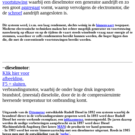
voortstuwing
waarbij een dieselmotor een generator aandrijft en zo
een groot
aggregaat
vormt, waarop vervolgens de electromotor, die
de
schroef
aandrijft aangesloten is.
Dit systeem werd, i.v.m. een laag rendement, slechts weinig in de
binnenvaart
toegepast.
Moderne electronische technieken maken het echter mogelijk generator en voortstuwing
nauwkeurig op elkaar en op de tijdens de vaart steeds wisselende vraag naar energie af te
stemmen, waardoor er zelfs rendementen bereikt kunnen worden, die hoger liggen dan
die, die met de conventionele voortstuwingen bereikt worden.
~
dieselmotor
:
Klik hier voor
afbeelding.
F5 = sluiten.
verbrandingsmotor, waarbij de onder hoge druk ingespoten
brandstof, (meestal) dieselolie, door de in de compressieruimte
heersende temperatuur tot ontbranding komt.
Uitgaande van de
Ottomotor
ontwikkelde Rudolf Diesel in 1892 een systeem waarbij de
brandstof direct in de verbrandingsruimte gespoten werd. In 1893 werd door Rudolf
Diesel het eerste werkende exemplaar, een
inblaasmotor
, tentoongesteld. De jaren daarop
werden de nodige verbeteringen aangebracht en in 1897 werd door Diesel
Machinenfabrik Augsburg (het latere
MAN
) de productie ter hand genomen.
- In 1903 werd het eerste binnenvaartschip met een dieselmotor uitgerust. Reeds in 1905
begon men met de ontwikkeling van de '
turbo
'.