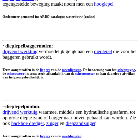
tegengestelde beweging maakt noem men een
hooglepel
.
Ondermeer genoemd in: ARBO catalogus waterbouw (online)
~
dieplepelbaggermolen
:
drijvend werktuig
vermoedelijk gelijk aan een
dieplepel
die voor het
baggeren gebruikt wordt.
Term aangetroffen in de
liggers
van de
meetdiensten
. De benoeming van het
scheepstype
,
de
scheepssoort
is soms sterk afhankelijk van de
scheepsmeter
en kan daardoor afwijken
van hetgeen gebruikelijk is.
~
dieplepelponton
:
drijvend werktuig
waarmee, middels een hydraulische graafarm, tot
op grote diepte zand of bagger naar boven gehaald kan worden. Zie
ook
backhoe dredger
,
zuiger
en
diepzandzuiger
.
Term aangetroffen in de
liggers
van de
meetdiensten
.