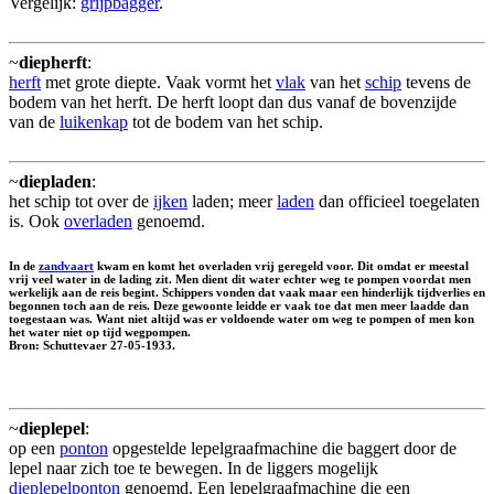
Vergelijk:
grijpbagger
.
~
diepherft
:
herft
met grote diepte. Vaak vormt het
vlak
van het
schip
tevens de
bodem van het herft. De herft loopt dan dus vanaf de bovenzijde
van de
luikenkap
tot de bodem van het schip.
~
diepladen
:
het schip tot over de
ijken
laden; meer
laden
dan officieel toegelaten
is. Ook
overladen
genoemd.
In de
zandvaart
kwam en komt het overladen vrij geregeld voor. Dit omdat er meestal
vrij veel water in de lading zit. Men dient dit water echter weg te pompen voordat men
werkelijk aan de reis begint. Schippers vonden dat vaak maar een hinderlijk tijdverlies en
begonnen toch aan de reis. Deze gewoonte leidde er vaak toe dat men meer laadde dan
toegestaan was. Want niet altijd was er voldoende water om weg te pompen of men kon
het water niet op tijd wegpompen.
Bron: Schuttevaer 27-05-1933.
~
dieplepel
:
op een
ponton
opgestelde lepelgraafmachine die baggert door de
lepel naar zich toe te bewegen. In de liggers mogelijk
dieplepelponton
genoemd. Een lepelgraafmachine die een