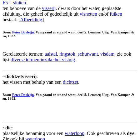
F5 = sluiten.
ten behoeve van de
visserij
, dwars door het water, geplaatste
afsluiting, die geheel of gedeeltelijk uit
visnetten
en/of
fuiken
bestaat. [
Afbeelding
]
Bron:
Peter Dorleijn
, Van gaand en staand want, deel 5. Lemmer, Uitg. Van Kampen &
zn, 1982.
Gerelateerde termen:
aalstal
,
ringstok
,
schutwant
,
visdam
, zie ook
lijst
diverse termen inzake het vistuig
.
~
dichtzetvisserij
:
het vissen met behulp van een
dichtzet
.
Bron:
Peter Dorleijn
, Van gaand en staand want, deel 5. Lemmer, Uitg. Van Kampen &
zn, 1982.
~
die
:
plaatselijke benaming voor een
waterloop
. Ook geschreven als
dye
.
Zie ook bij
waterloop
.