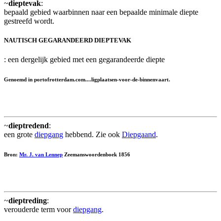
~
dieptevak
:
bepaald gebied waarbinnen naar een bepaalde minimale diepte
gestreefd wordt.
NAUTISCH GEGARANDEERD DIEPTEVAK
: een dergelijk gebied met een gegarandeerde diepte
Genoemd in portofrotterdam.com....ligplaatsen-voor-de-binnenvaart.
~
dieptredend
:
een grote
diepgang
hebbend. Zie ook
Diepgaand
.
Bron:
Mr. J. van Lennep
Zeemanswoordenboek 1856
~
dieptreding
:
verouderde term voor
diepgang
.