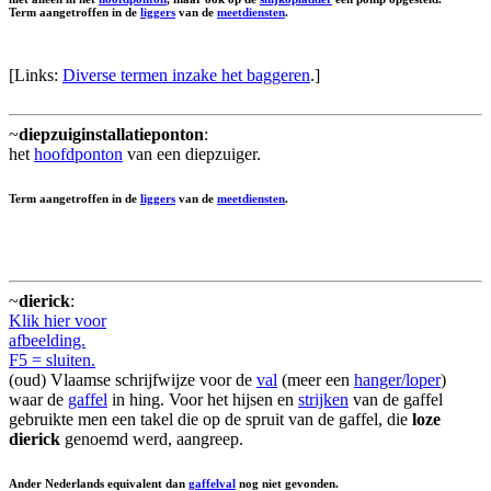
Term aangetroffen in de
liggers
van de
meetdiensten
.
[Links:
Diverse termen inzake het baggeren
.]
~
diepzuiginstallatieponton
:
het
hoofdponton
van een diepzuiger.
Term aangetroffen in de
liggers
van de
meetdiensten
.
~
dierick
:
Klik hier voor
afbeelding.
F5 = sluiten.
(oud) Vlaamse schrijfwijze voor de
val
(meer een
hanger/loper
)
waar de
gaffel
in hing. Voor het hijsen en
strijken
van de gaffel
gebruikte men een takel die op de spruit van de gaffel, die
loze
dierick
genoemd werd, aangreep.
Ander Nederlands equivalent dan
gaffelval
nog niet gevonden.