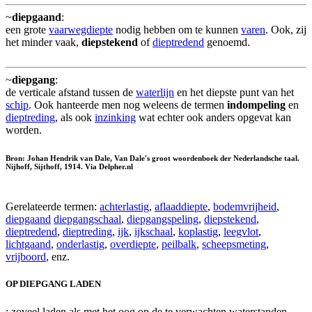
~
diepgaand
:
een grote
vaarwegdiepte
nodig hebben om te kunnen
varen
. Ook, zij
het minder vaak,
diepstekend
of
dieptredend
genoemd.
~
diepgang
:
de verticale afstand tussen de
waterlijn
en het diepste punt van het
schip
. Ook hanteerde men nog weleens de termen
indompeling
en
dieptreding
, als ook
inzinking
wat echter ook anders opgevat kan
worden.
Bron: Johan Hendrik van Dale, Van Dale's groot woordenboek der Nederlandsche taal.
Nijhoff, Sijthoff, 1914. Via Delpher.nl
Gerelateerde termen:
achterlastig
,
aflaaddiepte
,
bodemvrijheid
,
diepgaand
diepgangschaal
,
diepgangspeling
,
diepstekend
,
dieptredend
,
dieptreding
,
ijk
,
ijkschaal
,
koplastig
,
leegvlot
,
lichtgaand
,
onderlastig
,
overdiepte
,
peilbalk
,
scheepsmeting
,
vrijboord
, enz.
OP DIEPGANG LADEN
: zoveel laden als met het oog op de te verwachten waterstanden