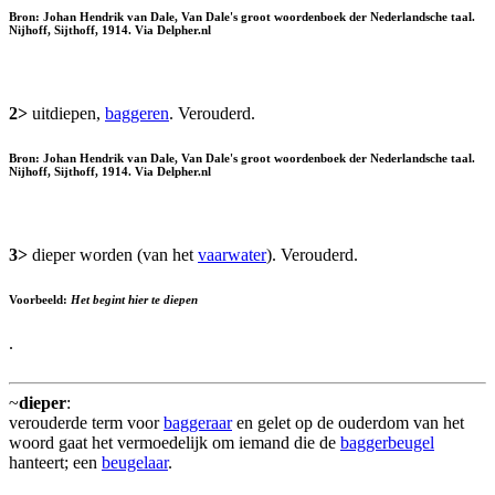
Bron: Johan Hendrik van Dale, Van Dale's groot woordenboek der Nederlandsche taal.
Nijhoff, Sijthoff, 1914. Via Delpher.nl
2>
uitdiepen,
baggeren
. Verouderd.
Bron: Johan Hendrik van Dale, Van Dale's groot woordenboek der Nederlandsche taal.
Nijhoff, Sijthoff, 1914. Via Delpher.nl
3>
dieper worden (van het
vaarwater
). Verouderd.
Voorbeeld:
Het begint hier te diepen
.
~
dieper
:
verouderde term voor
baggeraar
en gelet op de ouderdom van het
woord gaat het vermoedelijk om iemand die de
baggerbeugel
hanteert; een
beugelaar
.