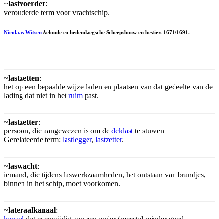
~
lastvoerder
:
verouderde term voor vrachtschip.
Nicolaas Witsen
Aeloude en hedendaegsche Scheepsbouw en bestier. 1671/1691.
~
lastzetten
:
het op een bepaalde wijze laden en plaatsen van dat gedeelte van de
lading dat niet in het
ruim
past.
~
lastzetter
:
persoon, die aangewezen is om de
deklast
te stuwen
Gerelateerde term:
lastlegger
,
lastzetter
.
~
laswacht
:
iemand, die tijdens laswerkzaamheden, het ontstaan van brandjes,
binnen in het schip, moet voorkomen.
~
lateraalkanaal
:
kanaal
dat evenwijdig aan een ander (meestal minder goed