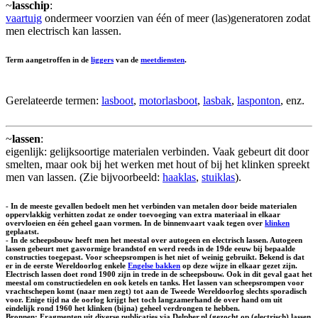
~
lasschip
:
vaartuig
ondermeer voorzien van één of meer (las)generatoren zodat
men electrisch kan lassen.
Term aangetroffen in de
liggers
van de
meetdiensten
.
Gerelateerde termen:
lasboot
,
motorlasboot
,
lasbak
,
lasponton
, enz.
~
lassen
:
eigenlijk: gelijksoortige materialen verbinden. Vaak gebeurt dit door
smelten, maar ook bij het werken met hout of bij het klinken spreekt
men van lassen. (Zie bijvoorbeeld:
haaklas
,
stuiklas
).
- In de meeste gevallen bedoelt men het verbinden van metalen door beide materialen
oppervlakkig verhitten zodat ze onder toevoeging van extra materiaal in elkaar
overvloeien en één geheel gaan vormen. In de binnenvaart vaak tegen over
klinken
geplaatst.
- In de scheepsbouw heeft men het meestal over autogeen en electrisch lassen. Autogeen
lassen gebeurt met gasvormige brandstof en werd reeds in de 19de eeuw bij bepaalde
constructies toegepast. Voor scheepsrompen is het niet of weinig gebruikt. Bekend is dat
er in de eerste Wereldoorlog enkele
Engelse bakken
op deze wijze in elkaar gezet zijn.
Electrisch lassen doet rond 1900 zijn in trede in de scheepsbouw. Ook in dit geval gaat het
meestal om constructiedelen en ook ketels en tanks. Het lassen van scheepsrompen voor
vrachtschepen komt (naar men zegt) tot aan de Tweede Wereldoorlog slechts sporadisch
voor. Enige tijd na de oorlog krijgt het toch langzamerhand de over hand om uit
eindelijk rond 1960 het klinken (bijna) geheel verdrongen te hebben.
Bronnen: Fragmenten uit diverse publicaties via Delpher.nl (gezocht op (electrisch) lassen