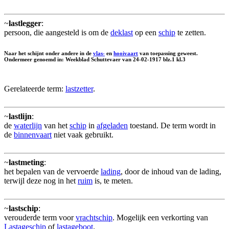
~
lastlegger
:
persoon, die aangesteld is om de
deklast
op een
schip
te zetten.
Naar het schijnt onder andere in de
vlas-
en
hooivaart
van toepassing geweest.
Ondermeer genoemd in: Weekblad Schuttevaer van 24-02-1917 blz.1 kl.3
Gerelateerde term:
lastzetter
.
~
lastlijn
:
de
waterlijn
van het
schip
in
afgeladen
toestand. De term wordt in
de
binnenvaart
niet vaak gebruikt.
~
lastmeting
:
het bepalen van de vervoerde
lading
, door de inhoud van de lading,
terwijl deze nog in het
ruim
is, te meten.
~
lastschip
:
verouderde term voor
vrachtschip
. Mogelijk een verkorting van
Lastageschip
of
lastageboot
.