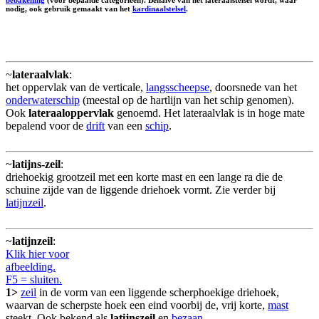
nodig, ook gebruik gemaakt van het
kardinaalstelsel
.
~
lateraalvlak
:
het oppervlak van de verticale,
langsscheepse
, doorsnede van het
onderwaterschip
(meestal op de hartlijn van het schip genomen).
Ook
lateraaloppervlak
genoemd. Het lateraalvlak is in hoge mate
bepalend voor de
drift
van een
schip
.
~
latijns-zeil
:
driehoekig grootzeil met een korte mast en een lange ra die de
schuine zijde van de liggende driehoek vormt. Zie verder bij
latijnzeil
.
~
latijnzeil
:
Klik hier voor
afbeelding.
F5 = sluiten.
1>
zeil
in de vorm van een liggende scherphoekige driehoek,
waarvan de scherpste hoek een eind voorbij de, vrij korte,
mast
steekt. Ook bekend als
latijnszeil
en
bezaan
.