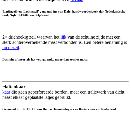
'Latijnzeil' en 'Latijnszeil' genoemd in: van Dale, handwoordenboek der Nederlandsche
taal, Nijhoff,1948, via delpher.nl
2>
driehoekig zeil waarvan het
lijk
van de schuine zijde met een
sterk achteroverhellende mast verbonden is. Een betere benaming is
roedezeil
.
Dus min of meer als het voorgaande, maar dan zonder mast.
~
lattenkaar
:
kaar
die geen geperforeerde borden, maar een traliewerk van dicht
naast elkaar geplaatste latjes gebruikt.
Genoemd in: Dr. Th. H. van Doorn, Terminologie van Riviervissers in Nederland.