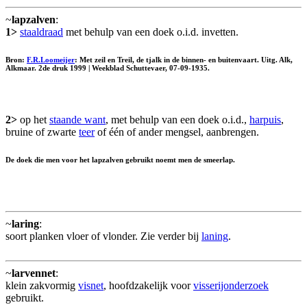
~
lapzalven
:
1>
staaldraad
met behulp van een doek o.i.d. invetten.
Bron:
F.R.Loomeijer
: Met zeil en Treil, de tjalk in de binnen- en buitenvaart. Uitg. Alk,
Alkmaar. 2de druk 1999 | Weekblad Schuttevaer, 07-09-1935.
2>
op het
staande want
, met behulp van een doek o.i.d.,
harpuis
,
bruine of zwarte
teer
of één of ander mengsel, aanbrengen.
De doek die men voor het lapzalven gebruikt noemt men de
smeerlap
.
~
laring
:
soort planken vloer of vlonder. Zie verder bij
laning
.
~
larvennet
:
klein zakvormig
visnet
, hoofdzakelijk voor
visserijonderzoek
gebruikt.