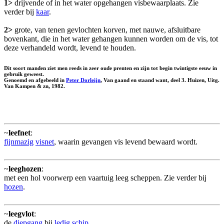
1>
drijvende of in het water opgehangen visbewaarplaats. Zie
verder bij
kaar
.
2>
grote, van tenen gevlochten korven, met nauwe, afsluitbare
bovenkant, die in het water gehangen kunnen worden om de vis, tot
deze verhandeld wordt, levend te houden.
Dit soort manden ziet men reeds in zeer oude prenten en zijn tot begin twintigste eeuw in
gebruik geweest.
Genoemd en afgebeeld in
Peter Dorleijn
, Van gaand en staand want, deel 3. Huizen, Uitg.
Van Kampen & zn, 1982.
~
leefnet
:
fijnmazig
visnet
, waarin gevangen vis levend bewaard wordt.
~
leeghozen
:
met een hol voorwerp een vaartuig leeg scheppen. Zie verder bij
hozen
.
~
leegvlot
:
de
diepgang
bij
ledig
schip
.