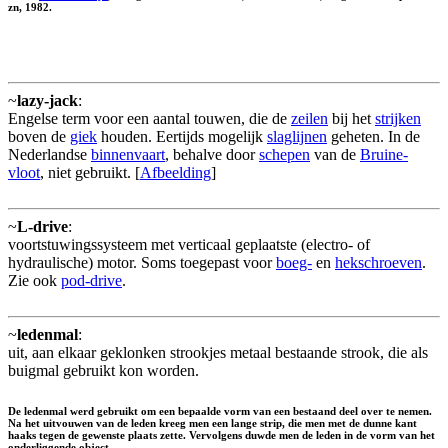
zn, 1982.
~
lazy-jack
:
Engelse term voor een aantal touwen, die de
zeilen
bij het
strijken
boven de
giek
houden. Eertijds mogelijk
slaglijnen
geheten. In de
Nederlandse
binnenvaart
, behalve door
schepen
van de
Bruine-
vloot
, niet gebruikt. [
Afbeelding
]
~
L-drive
:
voortstuwingssysteem met verticaal geplaatste (electro- of
hydraulische) motor. Soms toegepast voor
boeg-
en
hekschroeven
.
Zie ook
pod-drive
.
~
ledenmal
:
uit, aan elkaar geklonken strookjes metaal bestaande strook, die als
buigmal gebruikt kon worden.
De ledenmal werd gebruikt om een bepaalde vorm van een bestaand deel over te nemen.
Na het uitvouwen van de leden kreeg men een lange strip, die men met de dunne kant
haaks tegen de gewenste plaats zette. Vervolgens duwde men de leden in de vorm van het
onderliggende object.