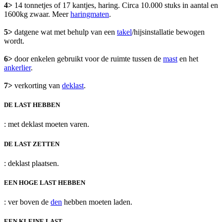
4>
14 tonnetjes of 17 kantjes, haring. Circa 10.000 stuks in aantal en
1600kg zwaar. Meer
haringmaten
.
5>
datgene wat met behulp van een
takel
/hijsinstallatie bewogen
wordt.
6>
door enkelen gebruikt voor de ruimte tussen de
mast
en het
ankerlier
.
7>
verkorting van
deklast
.
DE LAST HEBBEN
: met deklast moeten varen.
DE LAST ZETTEN
: deklast plaatsen.
EEN HOGE LAST HEBBEN
: ver boven de
den
hebben moeten laden.
EEN KLEINE LAST