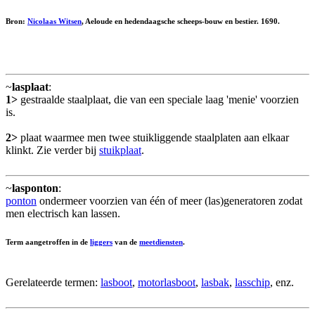
Bron:
Nicolaas Witsen
, Aeloude en hedendaagsche scheeps-bouw en bestier. 1690.
~
lasplaat
:
1>
gestraalde staalplaat, die van een speciale laag 'menie' voorzien
is.
2>
plaat waarmee men twee stuikliggende staalplaten aan elkaar
klinkt. Zie verder bij
stuikplaat
.
~
lasponton
:
ponton
ondermeer voorzien van één of meer (las)generatoren zodat
men electrisch kan lassen.
Term aangetroffen in de
liggers
van de
meetdiensten
.
Gerelateerde termen:
lasboot
,
motorlasboot
,
lasbak
,
lasschip
, enz.