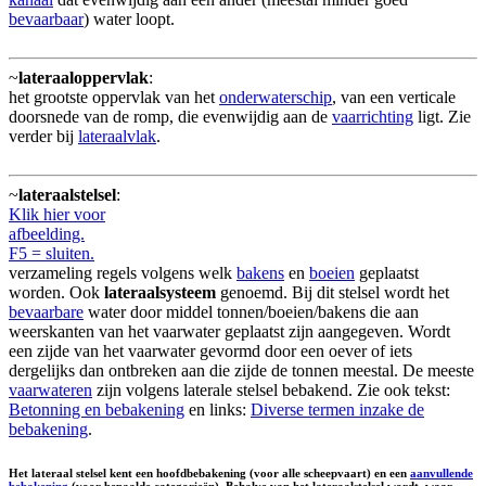
bevaarbaar
) water loopt.
~
lateraaloppervlak
:
het grootste oppervlak van het
onderwaterschip
, van een verticale
doorsnede van de romp, die evenwijdig aan de
vaarrichting
ligt. Zie
verder bij
lateraalvlak
.
~
lateraalstelsel
:
Klik hier voor
afbeelding.
F5 = sluiten.
verzameling regels volgens welk
bakens
en
boeien
geplaatst
worden. Ook
lateraalsysteem
genoemd. Bij dit stelsel wordt het
bevaarbare
water door middel tonnen/boeien/bakens die aan
weerskanten van het vaarwater geplaatst zijn aangegeven. Wordt
een zijde van het vaarwater gevormd door een oever of iets
dergelijks dan ontbreken aan die zijde de tonnen meestal. De meeste
vaarwateren
zijn volgens laterale stelsel bebakend. Zie ook tekst:
Betonning en bebakening
en links:
Diverse termen inzake de
bebakening
.
Het lateraal stelsel kent een hoofdbebakening (voor alle scheepvaart) en een
aanvullende
bebakening
(voor bepaalde categorieën). Behalve van het lateraalstelsel wordt, waar