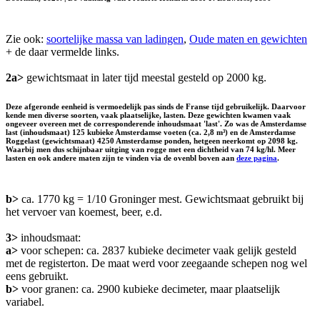
Zie ook:
soortelijke massa van ladingen
,
Oude maten en gewichten
+ de daar vermelde links.
2a>
gewichtsmaat in later tijd meestal gesteld op 2000 kg.
Deze afgeronde eenheid is vermoedelijk pas sinds de Franse tijd gebruikelijk. Daarvoor
kende men diverse soorten, vaak plaatselijke, lasten. Deze gewichten kwamen vaak
ongeveer overeen met de corresponderende inhoudsmaat 'last'. Zo was de Amsterdamse
last (inhoudsmaat) 125 kubieke Amsterdamse voeten (ca. 2,8 m³) en de Amsterdamse
Roggelast (gewichtsmaat) 4250 Amsterdamse ponden, hetgeen neerkomt op 2098 kg.
Waarbij men dus schijnbaar uitging van rogge met een dichtheid van 74 kg/hl. Meer
lasten en ook andere maten zijn te vinden via de ovenbl boven aan
deze pagina
.
b>
ca. 1770 kg = 1/10 Groninger mest. Gewichtsmaat gebruikt bij
het vervoer van koemest, beer, e.d.
3>
inhoudsmaat:
a>
voor schepen: ca. 2837 kubieke decimeter vaak gelijk gesteld
met de registerton. De maat werd voor zeegaande schepen nog wel
eens gebruikt.
b>
voor granen: ca. 2900 kubieke decimeter, maar plaatselijk
variabel.