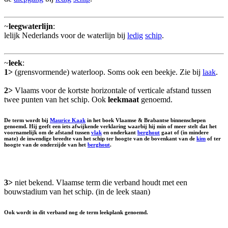
~
leegwaterlijn
:
lelijk Nederlands voor de waterlijn bij
ledig
schip
.
~
leek
:
1>
(grensvormende) waterloop. Soms ook een beekje. Zie bij
laak
.
2>
Vlaams voor de kortste horizontale of verticale afstand tussen
twee punten van het schip. Ook
leekmaat
genoemd.
De term wordt bij
Maurice Kaak
in het boek Vlaamse & Brabantse binnenschepen
genoemd. Hij geeft een iets afwijkende verklaring waarbij hij min of meer stelt dat het
voornamelijk om de afstand tussen
vlak
en onderkant
berghout
gaat of (in mindere
mate) de inwendige breedte van het schip ter hoogte van de bovenkant van de
kim
of ter
hoogte van de onderzijde van het
berghout
.
3>
niet bekend. Vlaamse term die verband houdt met een
bouwstadium van het schip. (in de leek staan)
Ook wordt in dit verband nog de term leekplank genoemd.