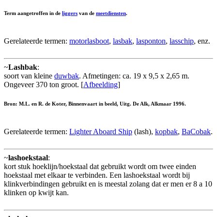
Term aangetroffen in de
liggers
van de
meetdiensten
.
Gerelateerde termen:
motorlasboot
,
lasbak
,
lasponton
,
lasschip
, enz.
~
Lashbak
:
soort van kleine
duwbak
. Afmetingen: ca. 19 x 9,5 x 2,65 m.
Ongeveer 370 ton groot. [
Afbeelding
]
Bron: M.L. en R. de Koter, Binnenvaart in beeld, Uitg. De Alk, Alkmaar 1996.
Gerelateerde termen:
Lighter Aboard Ship
(lash),
kopbak
,
BaCobak
.
~
lashoekstaal
:
kort stuk hoeklijn/hoekstaal dat gebruikt wordt om twee einden
hoekstaal met elkaar te verbinden. Een lashoekstaal wordt bij
klinkverbindingen gebruikt en is meestal zolang dat er men er 8 a 10
klinken op kwijt kan.