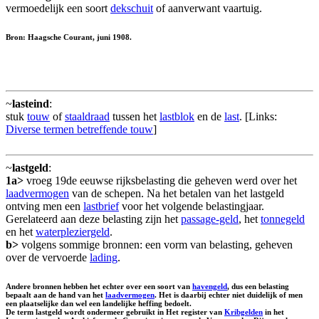
vermoedelijk een soort
dekschuit
of aanverwant vaartuig.
Bron: Haagsche Courant, juni 1908.
~
lasteind
:
stuk
touw
of
staaldraad
tussen het
lastblok
en de
last
. [Links:
Diverse termen betreffende touw
]
~
lastgeld
:
1a>
vroeg 19de eeuwse rijksbelasting die geheven werd over het
laadvermogen
van de schepen. Na het betalen van het lastgeld
ontving men een
lastbrief
voor het volgende belastingjaar.
Gerelateerd aan deze belasting zijn het
passage-geld
, het
tonnegeld
en het
waterpleziergeld
.
b>
volgens sommige bronnen: een vorm van belasting, geheven
over de vervoerde
lading
.
Andere bronnen hebben het echter over een soort van
havengeld
, dus een belasting
bepaalt aan de hand van het
laadvermogen
. Het is daarbij echter niet duidelijk of men
een plaatselijke dan wel een landelijke heffing bedoelt.
De term lastgeld wordt ondermeer gebruikt in Het register van
Kribgelden
in het