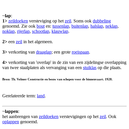
~
lap
:
1>
zeildoeken
versteviging op het
zeil
. Soms ook
dubbeling
genoemd. Zie ook
bout
en:
tussenlap
,
buitenlap
,
halslap
,
neklap
,
noklap
,
rijerlap
,
schootlap
,
klauwlap
.
2>
een
zeil
in het algemeen.
3>
verkorting van
draaglap
; een grote
roeispaan
.
4>
verkorting van 'overlap' in de zin van een zijdelingse overlapping
van twee staalplaten als vervanging van een
stuiklas
op die plaats.
Bron: Th. Volmer Constructie en bouw van schepen voor de binnenvaart. 1928.
Gerelateerde term:
land
.
~
lappen
:
het aanbrengen van
zeildoeken
verstevigingen op het
zeil
. Ook
oplappen
genoemd.