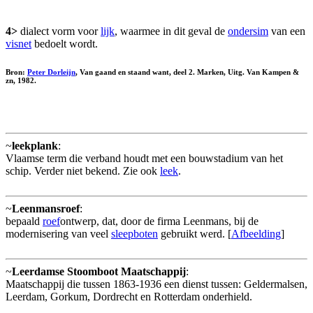
4>
dialect vorm voor
lijk
, waarmee in dit geval de
ondersim
van een
visnet
bedoelt wordt.
Bron:
Peter Dorleijn
, Van gaand en staand want, deel 2. Marken, Uitg. Van Kampen &
zn, 1982.
~
leekplank
:
Vlaamse term die verband houdt met een bouwstadium van het
schip. Verder niet bekend. Zie ook
leek
.
~
Leenmansroef
:
bepaald
roef
ontwerp, dat, door de firma Leenmans, bij de
modernisering van veel
sleepboten
gebruikt werd. [
Afbeelding
]
~
Leerdamse Stoomboot Maatschappij
:
Maatschappij die tussen 1863-1936 een dienst tussen: Geldermalsen,
Leerdam, Gorkum, Dordrecht en Rotterdam onderhield.