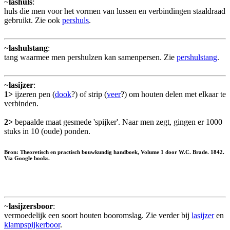
~
lashuls
:
huls die men voor het vormen van lussen en verbindingen staaldraad
gebruikt. Zie ook
pershuls
.
~
lashulstang
:
tang waarmee men pershulzen kan samenpersen. Zie
pershulstang
.
~
lasijzer
:
1>
ijzeren pen (
dook
?) of strip (
veer
?) om houten delen met elkaar te
verbinden.
2>
bepaalde maat gesmede 'spijker'. Naar men zegt, gingen er 1000
stuks in 10 (oude) ponden.
Bron: Theoretisch en practisch bouwkundig handboek, Volume 1 door W.C. Brade. 1842.
Via Google books.
~
lasijzersboor
:
vermoedelijk een soort houten booromslag. Zie verder bij
lasijzer
en
klampspijkerboor
.