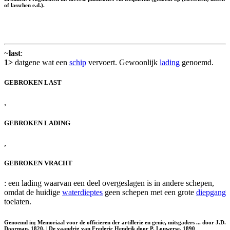
of lasschen e.d.).
~
last
:
1>
datgene wat een
schip
vervoert. Gewoonlijk
lading
genoemd.
GEBROKEN LAST
,
GEBROKEN LADING
,
GEBROKEN VRACHT
: een lading waarvan een deel overgeslagen is in andere schepen,
omdat de huidige
waterdieptes
geen schepen met een grote
diepgang
toelaten.
Genoemd in; Memoriaal voor de officieren der artillerie en genie, mitsgaders ... door J.D.
Doorman, 1820. | De vaandrig van Frederic Hendrik door P. Louwerse, 1890