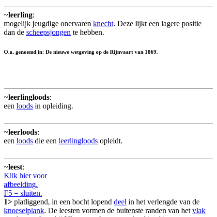
~
leerling
:
mogelijk jeugdige onervaren
knecht
. Deze lijkt een lagere positie
dan de
scheepsjongen
te hebben.
O.a. genoemd in: De nieuwe wetgeving op de Rijnvaart van 1869.
~
leerlingloods
:
een
loods
in opleiding.
~
leerloods
:
een
loods
die een
leerlingloods
opleidt.
~
leest
:
Klik hier voor
afbeelding.
F5 = sluiten.
1>
platliggend, in een bocht lopend
deel
in het verlengde van de
knoeselplank
. De leesten vormen de buitenste randen van het
vlak