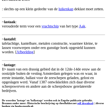
: slechts op een klein gedeelte van de
luikenkap
deklast moet zetten.
~
lastaak
:
verouderde term voor een
vrachtschip
van het type
Aak
.
~
lastafel
:
tafelachtige, kantelbare, metalen constructie, waarmee kleine, te
lassen voorwerpen onder een gunstige hoek opgesteld kunnen
worden. [
Afbeelding
]
~
lastage
:
1>
naam van een drassig gebied dat in de 12de-14de eeuw aan de
oostzijde buiten de vesting Amsterdam gelegen was en waar, in
eerste instantie, ballast voor de zeeschepen geladen, gelost en
opgeslagen werd. Vanaf 1387 ontwikkelden zich daar diverse
scheepswerven en andere aan de scheepsbouw gerelateerde
bedrijven.
De woorden 'lastage' en 'ballastage' werden ook in Engelse publicatie gebruikt.
Bronnen onder meer: Historische beschrijving op theoBakker.net
pdf download
. | diverse
boeken via books.google.nl.