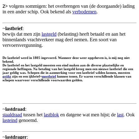
2>
volgens sommigen: het overbrengen van (de doorgaande) lading
in een ander schip. Ook bekend als
verbodemen
.
~
lastbrief
:
bewijs dat men zijn
lastgeld
(belasting) heeft betaald en aan het
binnenlands vrachtverkeer mag deel nemen. Een soort van
vervoersvergunning.
De lastbrief werd in 1805 ingevoerd. Wanneer deze weer opgeheven is, is mij nog niet
bekend.
De lastbrief en het lastgeld moesten een eind maken aan de diverse plaatselijke en
regionale heffingen. Na betaling van het lastgeld kreeg men een nieuwe lastbrief die een
jaar geldig was. Schepen die in aanmerking voor een lastbrief wilden komen, moesten
geijkt
zijn en een ijkbrief=
meetbrief
kunnen tonen. Er waren verschillende klassen van
schepen waarvoor verschillende voorwaarden golden.
~
lastdraad
:
staaldraad
tussen het
lastblok
en datgene wat men hijst; de
last
. Ook
lasteind
genoemd.
~
lastdrager
: