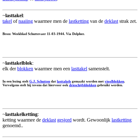
~
lasttakel
:
takel
of
naaiing
waarmee men de
lastketting
van de
deklast
strak zet.
Bron: Weekblad Schuttevaer 11-03-1944. Via Delpher.
~
lasttakelblok
:
elk der
blokken
waarmee men een
lasttakel
samenstelt.
In een lezing stelt
G.J. Schutten
dat
lasttakels
gemaakt worden met
vioolblokken
.
Vervolgens stelt hij tevens dat hiervoor ook
drieschijfsblokken
gebruikt werden.
~
lasttakelketting
:
ketting waarmee de
deklast
gesjord
wordt. Gewoonlijk
lastketting
genoemd..