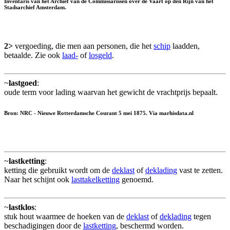
Inventaris van het Archief van de Commissarissen over de Vaart op den Rijn van het
Stadsarchief Amsterdam.
2>
vergoeding, die men aan personen, die het
schip
laadden,
betaalde. Zie ook
laad-
of
losgeld
.
~
lastgoed
:
oude term voor lading waarvan het gewicht de vrachtprijs bepaalt.
Bron: NRC - Nieuwe Rotterdamsche Courant 5 mei 1875. Via marhisdata.nl
~
lastketting
:
ketting die gebruikt wordt om de
deklast
of
deklading
vast te zetten.
Naar het schijnt ook
lasttakelketting
genoemd.
~
lastklos
:
stuk hout waarmee de hoeken van de
deklast
of
deklading
tegen
beschadigingen door de
lastketting
, beschermd worden.