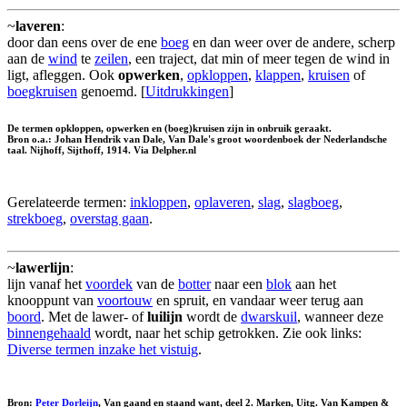
~
laveren
:
door dan eens over de ene
boeg
en dan weer over de andere, scherp
aan de
wind
te
zeilen
, een traject, dat min of meer tegen de wind in
ligt, afleggen. Ook
opwerken
,
opkloppen
,
klappen
,
kruisen
of
boegkruisen
genoemd. [
Uitdrukkingen
]
De termen opkloppen, opwerken en (boeg)kruisen zijn in onbruik geraakt.
Bron o.a.: Johan Hendrik van Dale, Van Dale's groot woordenboek der Nederlandsche
taal. Nijhoff, Sijthoff, 1914. Via Delpher.nl
Gerelateerde termen:
inkloppen
,
oplaveren
,
slag
,
slagboeg
,
strekboeg
,
overstag gaan
.
~
lawerlijn
:
lijn vanaf het
voordek
van de
botter
naar een
blok
aan het
knooppunt van
voortouw
en spruit, en vandaar weer terug aan
boord
. Met de lawer- of
luilijn
wordt de
dwarskuil
, wanneer deze
binnengehaald
wordt, naar het schip getrokken. Zie ook links:
Diverse termen inzake het vistuig
.
Bron:
Peter Dorleijn
, Van gaand en staand want, deel 2. Marken, Uitg. Van Kampen &