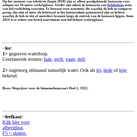
Op het moment van schrijven (begin 2010) zijn er alleen goedgekeurde lantaarns voor
schepen tot 50 meter verkrijgbaar. Verder zijn alleen de lantaarns van
lichtbakens
soms
van led-verlichting voorzien. Er bestaan twee systemen; die waarbij de leds in compacte
groep, dus min of meer als lichtstaaf in het lantaarnhuis gemonteerd zijn en lichten
waarbij de leds in één of meerdere kransen langs de omtrek van de lantaarn liggen. Anno
2024 is er echter een breed assortiment aan led-lichten verkrijgbaar.
~
lee
:
1>
gegraven waterloop.
Gerelateerde termen:
laak
,
greft
,
vaart
,
delf
.
2>
nagenoeg stilstaand natuurlijk water. Ook als
lei
,
liede
of
leije
bekend.
Bron: Wegwijzer voor de binnenscheepvaart Deel 1, 1922.
~
leefkaar
:
Klik hier voor
afbeelding.
F5 = sluiten.