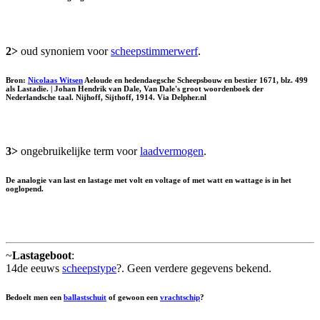
2>
oud synoniem voor
scheepstimmerwerf
.
Bron:
Nicolaas Witsen
Aeloude en hedendaegsche Scheepsbouw en bestier 1671, blz. 499
als
Lastadie
. | Johan Hendrik van Dale, Van Dale's groot woordenboek der
Nederlandsche taal. Nijhoff, Sijthoff, 1914. Via Delpher.nl
3>
ongebruikelijke term voor
laadvermogen
.
De analogie van last en lastage met volt en voltage of met watt en wattage is in het
ooglopend.
~
Lastageboot
:
14de eeuws
scheepstype
?. Geen verdere gegevens bekend.
Bedoelt men een
ballastschuit
of gewoon een
vrachtschip
?