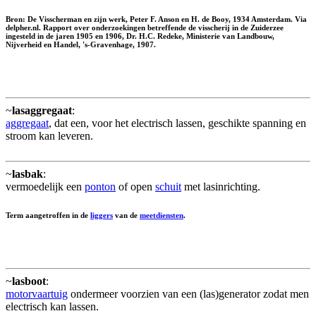
Bron: De Visscherman en zijn werk, Peter F. Anson en H. de Booy, 1934 Amsterdam. Via
delpher.nl. Rapport over onderzoekingen betreffende de visscherij in de Zuiderzee
ingesteld in de jaren 1905 en 1906, Dr. H.C. Redeke, Ministerie van Landbouw,
Nijverheid en Handel, 's-Gravenhage, 1907.
~
lasaggregaat
:
aggregaat
, dat een, voor het electrisch lassen, geschikte spanning en
stroom kan leveren.
~
lasbak
:
vermoedelijk een
ponton
of open
schuit
met lasinrichting.
Term aangetroffen in de
liggers
van de
meetdiensten
.
~
lasboot
:
motorvaartuig
ondermeer voorzien van een (las)generator zodat men
electrisch kan lassen.