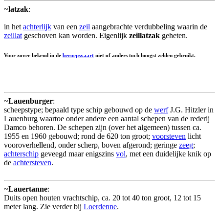
~
latzak
:
in het
achterlijk
van een
zeil
aangebrachte verdubbeling waarin de
zeillat
geschoven kan worden. Eigenlijk
zeillatzak
geheten.
Voor zover bekend in de
beroepsvaart
niet of anders toch hoogst zelden gebruikt.
~
Lauenburger
:
scheepstype; bepaald type schip gebouwd op de
werf
J.G. Hitzler in
Lauenburg waartoe onder andere een aantal schepen van de rederij
Damco behoren. De schepen zijn (over het algemeen) tussen ca.
1955 en 1960 gebouwd; rond de 620 ton groot;
voorsteven
licht
vooroverhellend, onder scherp, boven afgerond; geringe
zeeg
;
achterschip
geveegd maar enigszins
vol
, met een duidelijke knik op
de
achtersteven
.
~
Lauertanne
:
Duits open houten vrachtschip, ca. 20 tot 40 ton groot, 12 tot 15
meter lang. Zie verder bij
Loerdenne
.