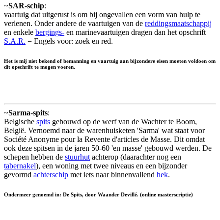
~
SAR-schip
:
vaartuig dat uitgerust is om bij ongevallen een vorm van hulp te
verlenen. Onder andere de vaartuigen van de
reddingsmaatschappij
en enkele
bergings-
en marinevaartuigen dragen dan het opschrift
S.A.R.
= Engels voor: zoek en red.
Het is mij niet bekend of bemanning en vaartuig aan bijzondere eisen moeten voldoen om
dit opschrift te mogen voeren.
~
Sarma-spits
:
Belgische
spits
gebouwd op de werf van de Wachter te Boom,
België. Vernoemd naar de warenhuisketen 'Sarma' wat staat voor
Société Anonyme pour la Revente d'articles de Masse. Dit omdat
ook deze spitsen in de jaren 50-60 'en masse' gebouwd werden. De
schepen hebben de
stuurhut
achterop (daarachter nog een
tabernakel
), een woning met twee niveaus en een bijzonder
gevormd
achterschip
met iets naar binnenvallend
hek
.
Ondermeer genoemd in: De Spits, door Waander Devillé. (online masterscriptie)