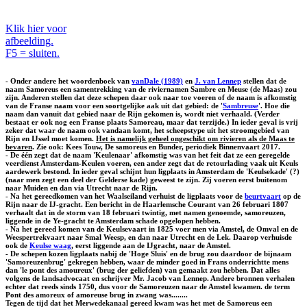
Klik hier voor
afbeelding.
F5 = sluiten.
- Onder andere het woordenboek van
vanDale (1989)
en
J. van Lennep
stellen dat de
naam Samoreus een samentrekking van de riviernamen Sambre en Meuse (de Maas) zou
zijn. Anderen stellen dat deze schepen daar ook naar toe voeren of de naam is afkomstig
van de Franse naam voor een soortgelijke aak uit dat gebied: de '
Sambreuse
'. Hoe die
naam dan vanuit dat gebied naar de Rijn gekomen is, wordt niet verhaald. (Verder
bestaat er ook nog een Franse plaats Samoreau, maar dat terzijde.) In ieder geval is vrij
zeker dat waar de naam ook vandaan komt, het scheepstype uit het stroomgebied van
Rijn en IJssel moet komen.
Het is namelijk geheel ongeschikt om rivieren als de Maas te
bevaren
. Zie ook: Kees Touw, De samoreus en Bunder, periodiek Binnenvaart 2017.
- De één zegt dat de naam 'Keulenaar' afkomstig was van het feit dat ze een geregelde
veerdienst Amsterdam-Keulen voeren, een ander zegt dat de retourlading vaak uit Keuls
aardewerk bestond. In ieder geval schijnt hun ligplaats in Amsterdam de 'Keulsekade' (?)
(naar men zegt een deel der Gelderse kade) geweest te zijn. Zij voeren eerst buitenom
naar Muiden en dan via Utrecht naar de Rijn.
- Na het gereedkomen van het Waalseiland verhuist de ligplaats voor de
beurtvaart
op de
Rijn naar de IJ-gracht. Een bericht in de Haarlemsche Courant van 26 februari 1807
verhaalt dat in de storm van 18 februari twintig, met namen genoemde, samoreuzen,
liggende in de Ye-gracht te Amsterdam schade opgelopen hebben.
- Na het gereed komen van de Keulsevaart in 1825 voer men via Amstel, de Omval en de
Weespertrekvaart naar Smal Weesp, en dan naar Utrecht en de Lek. Daarop verhuisde
ook de
Keulse waag
, eerst liggende aan de IJgracht, naar de Amstel.
- De schepen kozen ligplaats nabij de 'Hoge Sluis' en de brug zou daardoor de bijnaam
'Samoreuzenbrug' gekregen hebben, waar de minder goed in Frans onderrichtte mens
dan 'le pont des amoureux' (brug der geliefden) van gemaakt zou hebben. Dat alles
volgens de landsadvocaat en schrijver Mr. Jacob van Lennep. Andere bronnen verhalen
echter dat reeds sinds 1750, dus voor de Samoreuzen naar de Amstel kwamen. de term
Pont des amoreux of amoreuse brug in zwang was........
Tegen de tijd dat het Merwedekanaal gereed kwam was het met de Samoreus een