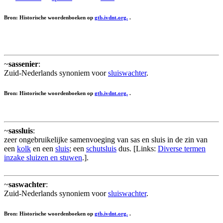
Bron: Historische woordenboeken op
gtb.ivdnt.org.
.
~
sassenier
:
Zuid-Nederlands synoniem voor
sluiswachter
.
Bron: Historische woordenboeken op
gtb.ivdnt.org.
.
~
sassluis
:
zeer ongebruikelijke samenvoeging van sas en sluis in de zin van
een
kolk
en een
sluis
; een
schutsluis
dus. [Links:
Diverse termen
inzake sluizen en stuwen
.].
~
saswachter
:
Zuid-Nederlands synoniem voor
sluiswachter
.
Bron: Historische woordenboeken op
gtb.ivdnt.org.
.