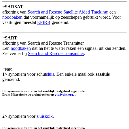
~
SARSAT
:
afkorting van
Search and Rescue Satellite Aided Tracking
; een
noodbaken
dat voornamelijk op zeeschepen gebruikt wordt. Voor
vaartuigen meestal
EPIRB
genoemd.
~
SART
:
afkorting van Search and Rescue Transmitter.
Een
noodbaken
dat na het te water raken een signaal uit kan zenden.
Zie verder bij
Search and Rescue Transmitter
.
~
sas
:
1>
synoniem voor schut
sluis
. Een enkele maal ook
sassluis
genoemd.
Dit synoniem is vooral in het zuidelijk taalgebied ingebruik.
Bron: Historische woordenboeken op
gtb.ivdnt.org.
.
2>
synoniem voor
sluiskolk
.
Dit synoniem is vooral in het zuidelijk taalgebied ingebruik.