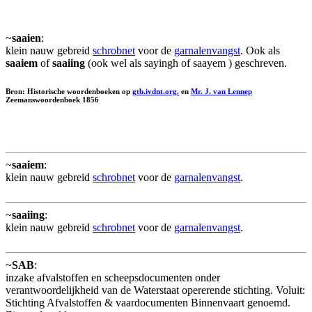
~
saaien
:
klein nauw gebreid
schrobnet
voor de
garnalenvangst
. Ook als
saaiem
of
saaiing
(ook wel als sayingh of saayem ) geschreven.
Bron: Historische woordenboeken op
gtb.ivdnt.org.
en
Mr. J. van Lennep
Zeemanswoordenboek 1856
~
saaiem
:
klein nauw gebreid
schrobnet
voor de
garnalenvangst
.
~
saaiing
:
klein nauw gebreid
schrobnet
voor de
garnalenvangst
.
~
SAB
:
inzake afvalstoffen en scheepsdocumenten onder
verantwoordelijkheid van de Waterstaat opererende stichting. Voluit:
Stichting Afvalstoffen & vaardocumenten Binnenvaart genoemd.