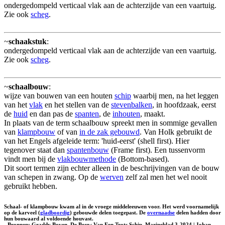
ondergedompeld verticaal vlak aan de achterzijde van een vaartuig.
Zie ook
scheg
.
~
schaakstuk
:
ondergedompeld verticaal vlak aan de achterzijde van een vaartuig.
Zie ook
scheg
.
~
schaalbouw
:
wijze van bouwen van een houten
schip
waarbij men, na het leggen
van het
vlak
en het stellen van de
stevenbalken
, in hoofdzaak, eerst
de
huid
en dan pas de
spanten
, de
inhouten
, maakt.
In plaats van de term schaalbouw spreekt men in sommige gevallen
van
klampbouw
of van
in de zak gebouwd
. Van Holk gebruikt de
van het Engels afgeleide term: 'huid-eerst' (shell first). Hier
tegenover staat dan
spantenbouw
(Frame first). Een tussenvorm
vindt men bij de
vlakbouwmethode
(Bottom-based).
Dit soort termen zijn echter alleen in de beschrijvingen van de bouw
van schepen in zwang. Op de
werven
zelf zal men het wel nooit
gebruikt hebben.
Schaal- of klampbouw kwam al in de vroege middeleeuwen voor. Het werd voornamelijk
op de karveel (
gladboordig
) gebouwde delen toegepast. De
overnaadse
delen hadden door
hun bouwaard al voldoende houvast.
- Bronnen: Graddy Boven, De Bouw Van Een Trots Schip, Marineblad 3-2024 | Johan