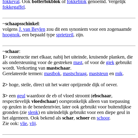
fokkeval
. Ook
botterfokblok
of
fokkeblok
genoemd. Vergelijk
fokkegaffel
.
~
schaapsschinkel
:
volgens
J. van Beylen
zou dit een synoniem voor een zogenaamde
hoognok
, een bepaald type
sprietzeil
, zijn.
~
schaar
:
1>
constructie met elkaar, nabij het uiteinde, kruisende planken, die
als ondersteuning voor de gestreken
mast
, of voor de
giek
gebruikt
wordt. Verkorting van
mastschaar
.
Gerelateerde termen:
mastbok
,
mastschraag
,
maststeun
en
mik
.
2>
hoge, steile, direct uit het water oprijzende dijk of oever.
3>
een
geul
waardoor de eb of vloed stroomt (
ebschaar
,
respectievelijk
vloedschaar
) oorspronkelijk alleen van toepassing
op geulen in de benedenrivier, later ook gebruikt voor buitendijkse
gronden (zie
slenk
) en uiteindelijk gebruikt voor een diepe geul in
het algemeen. Ook bekend als
schar
,
schoer
en
schoor
.
Zie ook:
vlie
,
vlij
.