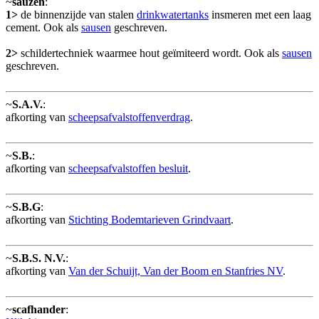
~
sauzen
:
1>
de binnenzijde van stalen
drinkwatertanks
insmeren met een laag
cement. Ook als
sausen
geschreven.
2>
schildertechniek waarmee hout geïmiteerd wordt. Ook als
sausen
geschreven.
~
S.A.V.
:
afkorting van
scheepsafvalstoffenverdrag
.
~
S.B.
:
afkorting van
scheepsafvalstoffen besluit
.
~
S.B.G
:
afkorting van
Stichting Bodemtarieven Grindvaart
.
~
S.B.S. N.V.
:
afkorting van
Van der Schuijt, Van der Boom en Stanfries NV
.
~
scafhander
: