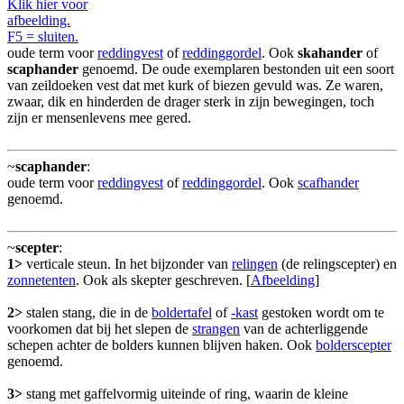
Klik hier voor
afbeelding.
F5 = sluiten.
oude term voor
reddingvest
of
reddinggordel
. Ook
skahander
of
scaphander
genoemd. De oude exemplaren bestonden uit een soort
van zeildoeken vest dat met kurk of biezen gevuld was. Ze waren,
zwaar, dik en hinderden de drager sterk in zijn bewegingen, toch
zijn er mensenlevens mee gered.
~
scaphander
:
oude term voor
reddingvest
of
reddinggordel
. Ook
scafhander
genoemd.
~
scepter
:
1>
verticale steun. In het bijzonder van
relingen
(de relingscepter) en
zonnetenten
. Ook als skepter geschreven. [
Afbeelding
]
2>
stalen stang, die in de
boldertafel
of
-kast
gestoken wordt om te
voorkomen dat bij het slepen de
strangen
van de achterliggende
schepen achter de bolders kunnen blijven haken. Ook
bolderscepter
genoemd.
3>
stang met gaffelvormig uiteinde of ring, waarin de kleine