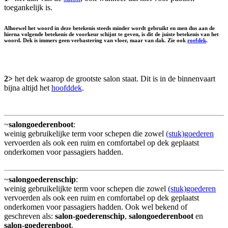
toegankelijk is.
Alhoewel het woord in deze betekenis steeds minder wordt gebruikt en men dus aan de
hierna volgende betekenis de voorkeur schijnt te geven, is dit de juiste betekenis van het
woord. Dek is immers geen verbastering van vloer, maar van dak. Zie ook
roefdek
.
2>
het dek waarop de grootste salon staat. Dit is in de binnenvaart
bijna altijd het
hoofddek
.
~
salongoederenboot
:
weinig gebruikelijke term voor schepen die zowel
(stuk)goederen
vervoerden als ook een ruim en comfortabel op dek geplaatst
onderkomen voor passagiers hadden.
~
salongoederenschip
:
weinig gebruikelijkte term voor schepen die zowel
(stuk)goederen
vervoerden als ook een ruim en comfortabel op dek geplaatst
onderkomen voor passagiers hadden. Ook wel bekend of
geschreven als:
salon-goederenschip
,
salongoederenboot
en
salon-goederenboot
.