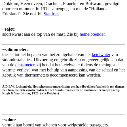
Dokkum, Heerenveen, Drachten, Franeker en Bolsward, gevolgd
door een nummer. In 1912 samengegaan met de "Holland-
Friesland". Zie ook bij
Stanfries
.
~
sajet
:
soort kwast aan de top van de mast. Zie bij
hemelboender
.
~
salinometer
:
toestel tot het bepalen van het zoutgehalte van het
ketelwater
van
stoominstallaties. Uitvoering en gebruik zijn ongeveer gelijk aan dat
van de
densimeter
, zij het dat het ketelwater tijdens de meting snel
warmte verliest, wat met behulp van aanpassing van de schaal en het
gebruik van thermometers gecompenseerd kan worden.
A.D.F.W. Lichtenbelt, Het scheepsstoomwerktuig: een handboek hoofdzakelijk ten dienste
van hen, die zich voorbereiden tot het Staats-Examen voor machinist ter koopvaardij.
Nijgh & Van Ditmar, 1926. (Via Delpher)
~
salon
:
vertrek aan boord van schepen voor welgestelde passagiers.