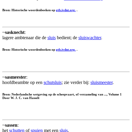
Bron: Historische woordenboeken op
gtb.ivdnt.org.
.
~
sasknecht
:
lagere ambtenaar die de
sluis
bedient; de
sluiswachter
.
Bron: Historische woordenboeken op
gtb.ivdnt.org.
.
~
sasmeester
:
hoofdbeambte op een
schutsluis
; zie verder bij:
sluismeester
.
Bron: Nederlandsche wetgeving op de scheepvaart, of verzameling van ..., Volume 1
Door W. J. C. van Hasselt
~
sassen
:
het
schutten
of
spuien
met een
sluis
.