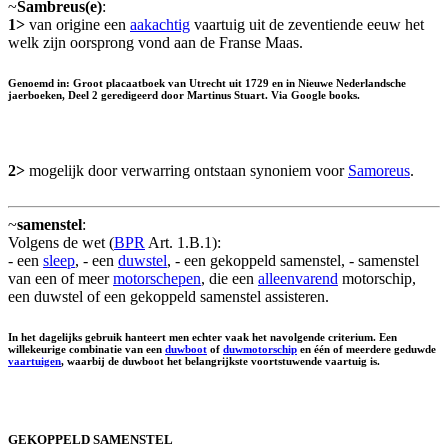
~
Sambreus(e)
:
1>
van origine een
aakachtig
vaartuig uit de zeventiende eeuw het
welk zijn oorsprong vond aan de Franse Maas.
Genoemd in: Groot placaatboek van Utrecht uit 1729 en in Nieuwe Nederlandsche
jaerboeken, Deel 2 geredigeerd door Martinus Stuart. Via Google books.
2>
mogelijk door verwarring ontstaan synoniem voor
Samoreus
.
~
samenstel
:
Volgens de wet (
BPR
Art. 1.B.1):
- een
sleep
, - een
duwstel
, - een gekoppeld samenstel, - samenstel
van een of meer
motorschepen
, die een
alleenvarend
motorschip,
een duwstel of een gekoppeld samenstel assisteren.
In het dagelijks gebruik hanteert men echter vaak het navolgende criterium. Een
willekeurige combinatie van een
duwboot
of
duwmotorschip
en één of meerdere geduwde
vaartuigen
, waarbij de duwboot het belangrijkste voortstuwende vaartuig is.
GEKOPPELD SAMENSTEL