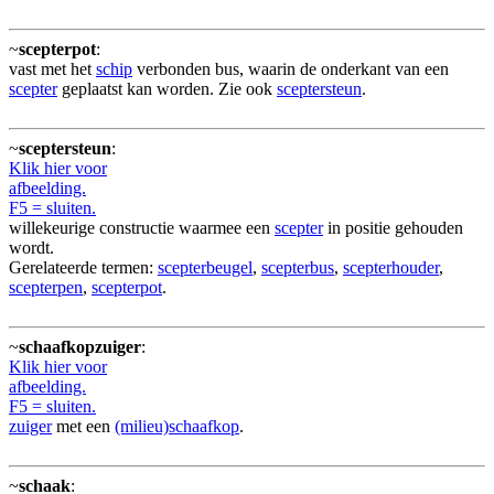
~
scepterpot
:
vast met het
schip
verbonden bus, waarin de onderkant van een
scepter
geplaatst kan worden. Zie ook
sceptersteun
.
~
sceptersteun
:
Klik hier voor
afbeelding.
F5 = sluiten.
willekeurige constructie waarmee een
scepter
in positie gehouden
wordt.
Gerelateerde termen:
scepterbeugel
,
scepterbus
,
scepterhouder
,
scepterpen
,
scepterpot
.
~
schaafkopzuiger
:
Klik hier voor
afbeelding.
F5 = sluiten.
zuiger
met een
(milieu)schaafkop
.
~
schaak
: