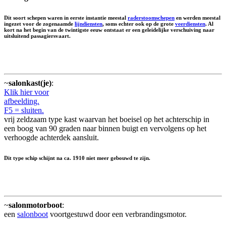
Dit soort schepen waren in eerste instantie meestal
raderstoomschepen
en werden meestal
ingezet voor de zogenaamde
lijndiensten
, soms echter ook op de grote
veerdiensten
. Al
kort na het begin van de twintigste eeuw ontstaat er een geleidelijke verschuiving naar
uitsluitend passagiersvaart.
~
salonkast(je)
:
Klik hier voor
afbeelding.
F5 = sluiten.
vrij zeldzaam type kast waarvan het boeisel op het achterschip in
een boog van 90 graden naar binnen buigt en vervolgens op het
verhoogde achterdek aansluit.
Dit type schip schijnt na ca. 1910 niet meer gebouwd te zijn.
~
salonmotorboot
:
een
salonboot
voortgestuwd door een verbrandingsmotor.