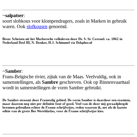
~
salpatser
:
soort slobkous voor klompendragers, zoals in Marken in gebruik
waren. Ook
slofkousen
genoemd.
Bron: Schetsen uit het Markersche volksleven door Dr. S. Sr. Coronel. ca. 1862 in
Nederland Deel III, N. Donker, H.J. Schimmel via Dekpher.nl
~
Samber
:
Frans-Belgische rivier, zijtak van de Maas. Veelvuldig, ook in
samenstellingen, als
Sambre
geschreven. Ook op Binnenvaarttaal
wordt in samenstellingen de vorm Sambre gebruikt.
De Sambre stroomt door Franstalig gebied. De vorm Samber is daardoor een exoniem,
maar daarom nog niet per definitie fout of goed. Veel van de door mij geraadpleegde
bronnen gebruiken echter de Franse schrijfwijze, reden waarom ik, net als de laatste
editie van de grote Bos Wereldatlas, voor de Franse schrijfwijze kies.