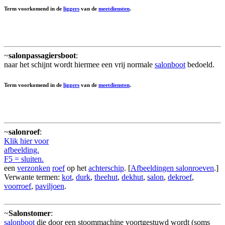
Term voorkomend in de
liggers
van de
meetdiensten
.
~
salonpassagiersboot
:
naar het schijnt wordt hiermee een vrij normale
salonboot
bedoeld.
Term voorkomend in de
liggers
van de
meetdiensten
.
~
salonroef
:
Klik hier voor
afbeelding.
F5 = sluiten.
een
verzonken
roef
op het
achterschip
. [
Afbeeldingen salonroeven
.]
Verwante termen:
kot
,
durk
,
theehut
,
dekhut
,
salon
,
dekroef
,
voorroef
,
paviljoen
.
~
Salonstomer
:
salonboot
die door een stoommachine voortgestuwd wordt (soms