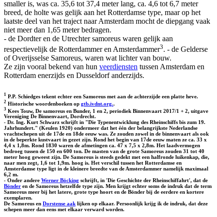
smaller is, was ca. 35,6 tot 37,4 meter lang, ca. 4,6 tot 6,7 meter
breed, de holte was gelijk aan het Rotterdamse type, maar op het
laatste deel van het traject naar Amsterdam mocht de diepgang vaak
niet meer dan 1,65 meter bedragen.
- de Dordter en de Utrechter samoreus waren gelijk aan
3
respectievelijk de Rotterdammer en Amsterdammer
. - de Gelderse
of Overijsselse Samoreus, waren wat lichter van bouw.
Ze zijn vooral bekend van hun
veerdiensten
tussen Amsterdam en
Rotterdam enerzijds en Dusseldorf anderzijds.
1
P.P. Schiedges tekent echter een Samoreus met aan de achterzijde een platte heve.
2
Historische woordenboeken op
gtb.ivdnt.org.
.
3
Kees Touw, De samoreus en Bunder, 1 en 2, periodiek Binnenvaart 2017/1 + 2, uitgave
Vereniging De Binnenvaart, Dordrecht.
- Dr. Ing. Kurt Schwarz schrijft in "Die Typenentwicklung des Rheinschiffs bis zum 19.
Jahrhundert." (Keulen 1920) ondermeer dat het één der belangrijkste Nederlandse
vrachtschepen uit de 17de en 18de eeuw was. Ze zouden zowel in de binnenvaart als ook
in de beperkte kustvaart in gezet zijn. Rond het begin van 17de eeuw maten ze ca. 33 x
4,4 x 1,8m. Rond 1830 waren de afmetingen ca. 47 x 7,5 x 2,8m. Het laadvermogen
bedroeg tussen de 150 en 600 ton. De masten van de grote Samoreus zouden 31 tot 40
meter hoog geweest zijn. De Samoreus is steeds gedekt met een halfronde luikenkap, die,
naar men zegt, 1,6 tot 1,9m. hoog is. Het verschil tussen het Rotterdamse en
Amsterdamse type ligt in de kleinere breedte van de Amsterdammer namelijk maximaal
6,2 m.
- Onder andere
Werner Böcking
schrijft, in 'Die Geschichte der Rheinschiffahrt', dat de
Bönder
en de Samoreus hetzelfde type zijn. Men krijgt echter soms de indruk dat de term
Samoreus meer bij het latere, grote type hoort en de Bönder bij de eerdere en kortere
exemplaren.
De Samoreus en
Dorstense aak
lijken op elkaar. Persoonlijk krijg ik de indruk, dat deze
schepen meer dan eens met elkaar verward worden.