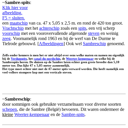
~
Sambre-spits
:
Klik hier voor
afbeelding.
F5 = sluiten.
een
maatschip
van ca. 47 x 5,05 x 2,5 m. en rond de 420 ton groot.
Vrachtschip
met het
achterschip
zoals een
spits
, een vrij scherp
voorschip
met een voorovervallende afgeronde
steven
en weinig
zeeg
. Voornamelijk rond 1963 en bij de werf van De Durme te
Tielrode gebouwd. [
Afbeeldingen
] Ook wel
Sambreschip
genoemd.
Zelfs onder kenners is men het er niet altijd over eens welke maten en namen nu eigenlijk
bij de
Verdunspits
, het
canal-du-nordschip
, de
Weerter-kempenaar
en welke bij de
Sambrespits horen. De sluizen op de Sambre laten echter geen grote breedte dan 5,10
meter toe. Dus lijkt 47 x 5,05 meter aannemelijk.
Het type moet echter niet met de
47-meter spits
verward worden. Die heeft namelijk een
veel vollere stompere kop met een verticale steven.
~
Sambreschip
:
door sommigen ook gebruikte verzamelnaam voor diverse soorten
schepen
, die de Sambre (België) bevoeren. Dit waren ondermeer de
kleine
Weerter-kempenaar
en de
Sambre-spits
.