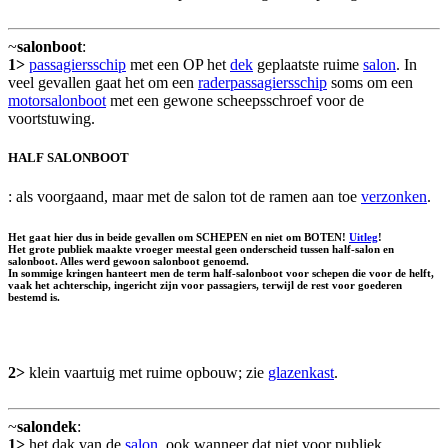
~
salonboot
:
1>
passagiersschip
met een OP het
dek
geplaatste ruime
salon
. In
veel gevallen gaat het om een
raderpassagiersschip
soms om een
motorsalonboot
met een gewone scheepsschroef voor de
voortstuwing.
HALF SALONBOOT
: als voorgaand, maar met de salon tot de ramen aan toe
verzonken
.
Het gaat hier dus in beide gevallen om SCHEPEN en niet om BOTEN!
Uitleg
!
Het grote publiek maakte vroeger meestal geen onderscheid tussen half-salon en
salonboot. Alles werd gewoon salonboot genoemd.
In sommige kringen hanteert men de term half-salonboot voor schepen die voor de helft,
vaak het achterschip, ingericht zijn voor passagiers, terwijl de rest voor goederen
bestemd is.
2>
klein vaartuig met ruime opbouw; zie
glazenkast
.
~
salondek
:
1>
het dak van de
salon
, ook wanneer dat niet voor publiek