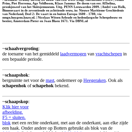
Prins, Piet Herrema, Age Veldboom, Klaas Jansma: De doem van eer. AEbelina,
pronkjuweel van het Skûtsjemuseum. Uitg. PENN Leeuwarden 2009. | André van Holk,
Binnenvaart in de zeventiende en achttiende eeuw, in: Nieuwe Maritieme Geschiedenis
van Nederland, Deel 2: De vaart in en buiten Europa 1600 - 1780, via
nmgn.huygens.knaw.nl. | Nicolaas Witsen Aeloude en hedendaegsche Scheepsbouw en
bestier, Amsterdam Pieter en Joan Blaeu 1671. Via DBNL.nl
~
schaalvergroting
:
de toename van het gemiddeld
laadvermogen
van
vrachtschepen
in
een bepaalde periode.
~
schaapshok
:
bergruimte net voor de
mast
, ondermeer op
Heegeraken
. Ook als
schapenhok
of
schapehok
bekend.
~
schaapskop
:
Klik hier voor
afbeelding.
F5 = sluiten.
blok
met een rechte onderkant, met aan de onderkant, aan elke zijde
een haak. Onder andere op Botters gebruikt als blok van de