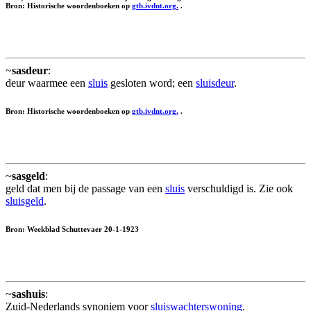
Bron: Historische woordenboeken op
gtb.ivdnt.org.
.
~
sasdeur
:
deur waarmee een
sluis
gesloten word; een
sluisdeur
.
Bron: Historische woordenboeken op
gtb.ivdnt.org.
.
~
sasgeld
:
geld dat men bij de passage van een
sluis
verschuldigd is. Zie ook
sluisgeld
.
Bron: Weekblad Schuttevaer 20-1-1923
~
sashuis
:
Zuid-Nederlands synoniem voor
sluiswachterswoning
.