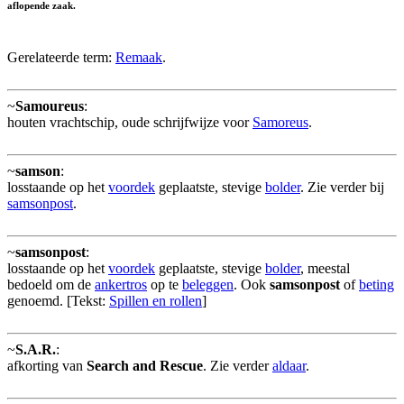
aflopende zaak.
Gerelateerde term:
Remaak
.
~
Samoureus
:
houten vrachtschip, oude schrijfwijze voor
Samoreus
.
~
samson
:
losstaande op het
voordek
geplaatste, stevige
bolder
. Zie verder bij
samsonpost
.
~
samsonpost
:
losstaande op het
voordek
geplaatste, stevige
bolder
, meestal
bedoeld om de
ankertros
op te
beleggen
. Ook
samsonpost
of
beting
genoemd. [Tekst:
Spillen en rollen
]
~
S.A.R.
:
afkorting van
Search and Rescue
. Zie verder
aldaar
.