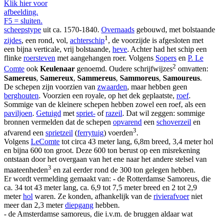
Klik hier voor
afbeelding.
F5 = sluiten.
scheepstype
uit ca. 1570-1840.
Overnaads
gebouwd, met bolstaande
1
zijdes
, een rond, vol,
achterschip
, de voorzijde is afgesloten met
een bijna verticale, vrij bolstaande,
heve
. Achter had het schip een
flinke
roersteven
met aangehangen roer. Volgens
Sopers
en
P. Le
2
Comte
ook
Keulenaar
genoemd. Oudere schrijfwijzes
omvatten:
Samereus
,
Samereux
,
Sammereus
,
Sammoreus
,
Samoureus
.
De schepen zijn voorzien van
zwaarden
, maar hebben geen
berghouten
. Voorzien een royale, op het dek geplaatste,
roef
.
Sommige van de kleinere schepen hebben zowel een roef, als een
paviljoen
.
Getuigd
met
spriet-
of
razeil
. Dat wil zeggen: sommige
bronnen vermelden dat de schepen
opvarend
een
schoverzeil
en
3
afvarend een
sprietzeil
(
ferrytuig
) voerden
.
Volgens
LeComte
tot circa 43 meter lang, 6,8m breed, 3,4 meter hol
en bijna 600 ton groot. Deze 600 ton berust op een misrekening
ontstaan door het overgaan van het ene naar het andere stelsel van
3
maateenheden
en zal eerder rond de 300 ton gelegen hebben.
Er wordt vermelding gemaakt van: - de Rotterdamse Samoreus, die
ca. 34 tot 43 meter lang, ca. 6,9 tot 7,5 meter breed en 2 tot 2,9
meter
hol
waren. Ze konden, afhankelijk van de
rivierafvoer
niet
meer dan 2,3 meter
diepgang
hebben.
- de Amsterdamse samoreus, die i.v.m. de bruggen aldaar wat