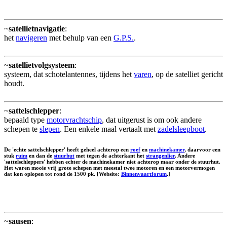
~
satellietnavigatie
:
het
navigeren
met behulp van een
G.P.S.
.
~
satellietvolgsysteem
:
systeem, dat schotelantennes, tijdens het
varen
, op de satelliet gericht
houdt.
~
sattelschlepper
:
bepaald type
motorvrachtschip
, dat uitgerust is om ook andere
schepen te
slepen
. Een enkele maal vertaalt met
zadelsleepboot
.
De 'echte sattelschlepper' heeft geheel achterop een
roef
en
machinekamer
, daarvoor een
stuk
ruim
en dan de
stuurhut
met tegen de achterkant het
strangenlier
. Andere
'sattelschleppers' hebben echter de machinekamer niet achterop maar onder de stuurhut.
Het waren mooie vrij grote schepen met meestal twee motoren en een motorvermogen
dat kon oplopen tot rond de 1500 pk. [Website:
Binnenvaartforum
.]
~
sausen
: