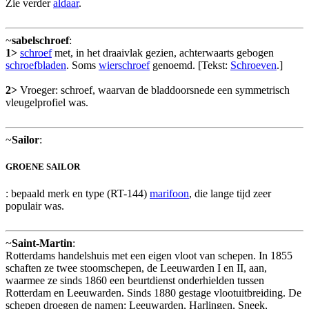
Zie verder
aldaar
.
~
sabelschroef
:
1>
schroef
met, in het draaivlak gezien, achterwaarts gebogen
schroefbladen
. Soms
wierschroef
genoemd. [Tekst:
Schroeven
.]
2>
Vroeger: schroef, waarvan de bladdoorsnede een symmetrisch
vleugelprofiel was.
~
Sailor
:
GROENE SAILOR
: bepaald merk en type (RT-144)
marifoon
, die lange tijd zeer
populair was.
~
Saint-Martin
:
Rotterdams handelshuis met een eigen vloot van schepen. In 1855
schaften ze twee stoomschepen, de Leeuwarden I en II, aan,
waarmee ze sinds 1860 een beurtdienst onderhielden tussen
Rotterdam en Leeuwarden. Sinds 1880 gestage vlootuitbreiding. De
schepen droegen de namen: Leeuwarden, Harlingen, Sneek,