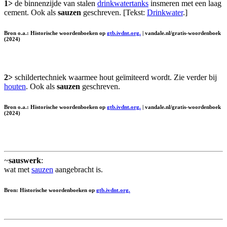
1>
de binnenzijde van stalen
drinkwatertanks
insmeren met een laag
cement. Ook als
sauzen
geschreven. [Tekst:
Drinkwater
.]
Bron o.a.: Historische woordenboeken op
gtb.ivdnt.org.
| vandale.nl/gratis-woordenboek
(2024)
2>
schildertechniek waarmee hout geïmiteerd wordt. Zie verder bij
houten
. Ook als
sauzen
geschreven.
Bron o.a.: Historische woordenboeken op
gtb.ivdnt.org.
| vandale.nl/gratis-woordenboek
(2024)
~
sauswerk
:
wat met
sauzen
aangebracht is.
Bron: Historische woordenboeken op
gtb.ivdnt.org.