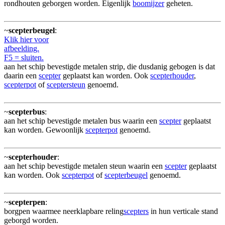
rondhouten geborgen worden. Eigenlijk
boomijzer
geheten.
~
scepterbeugel
:
Klik hier voor
afbeelding.
F5 = sluiten.
aan het schip bevestigde metalen strip, die dusdanig gebogen is dat
daarin een
scepter
geplaatst kan worden. Ook
scepterhouder
,
scepterpot
of
sceptersteun
genoemd.
~
scepterbus
:
aan het schip bevestigde metalen bus waarin een
scepter
geplaatst
kan worden. Gewoonlijk
scepterpot
genoemd.
~
scepterhouder
:
aan het schip bevestigde metalen steun waarin een
scepter
geplaatst
kan worden. Ook
scepterpot
of
scepterbeugel
genoemd.
~
scepterpen
:
borgpen waarmee neerklapbare reling
scepters
in hun verticale stand
geborgd worden.