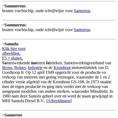
~
Sammereus
:
houten vrachtschip, oude schrijfwijze voor
Samoreus
.
~
Sammoreus
:
houten vrachtschip, oude schrijfwijze voor
Samoreus
.
~
Samofa
:
Klik hier voor
afbeelding.
F5 = sluiten.
Sa
menwerkende
mo
toren
fa
brieken. Samenwerkingsverband van
Brons
,
Bolnes
,
Industrie
en de
Kromhout
motorenfabriek van D.
Goedkoop Jr. Op 12 april 1949 opgericht voor de productie en
verkoop van motoren met gering vermogen, waaronder de 1 en 2
cilinder versie afgeleid van de Kromhout GS-108. In 1973 staakte
men de eigen productie en ging men verder met de verkoop van
aangepaste modellen van andere merken, waaronder Mitsubishi. In
1980 nam deze Samofa geheel over en werd de naam gewijzigd in
MHI Samofa Diesel B.V.. [
Afbeeldingen
]
~
Samoreus