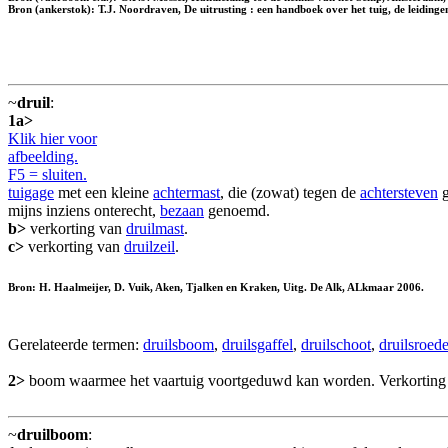
Bron (ankerstok): T.J. Noordraven, De uitrusting : een handboek over het tuig, de leidinge
~
druil
:
1a>
Klik hier voor
afbeelding.
F5 = sluiten.
tuigage
met een kleine
achtermast
, die (zowat) tegen de
achtersteven
g
mijns inziens onterecht,
bezaan
genoemd.
b>
verkorting van
druilmast
.
c>
verkorting van
druilzeil
.
Bron: H. Haalmeijer, D. Vuik, Aken, Tjalken en Kraken, Uitg. De Alk, ALkmaar 2006.
Gerelateerde termen:
druilsboom
,
druilsgaffel
,
druilschoot
,
druilsroed
2>
boom waarmee het vaartuig voortgeduwd kan worden. Verkortin
~
druilboom
: