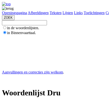
Openingspagina
Afbeeldingen
Teksten
Lijsten
Links
Toelichtingen
Co
in de woordenlijsten.
in Binnenvaarttaal.
Aanvullingen en correcties zijn welkom
.
Woordenlijst Dru