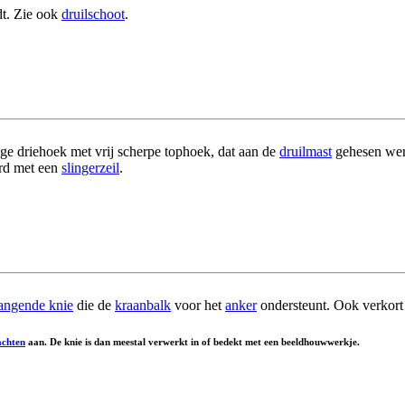
t. Zie ook
druilschoot
.
ige driehoek met vrij scherpe tophoek, dat aan de
druilmast
gehesen wer
rd met een
slingerzeil
.
angende knie
die de
kraanbalk
voor het
anker
ondersteunt. Ook verkort
achten
aan. De knie is dan meestal verwerkt in of bedekt met een beeldhouwwerkje.