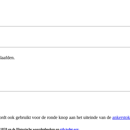
slaafden.
ordt ook gebruikt voor de ronde knop aan het uiteinde van de
ankerstok
, 1859 en de Historische woordenboeken op
gtb.ivdnt.org.