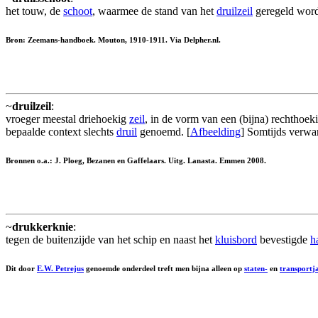
het touw, de
schoot
, waarmee de stand van het
druilzeil
geregeld word
Bron: Zeemans-handboek. Mouton, 1910-1911. Via Delpher.nl.
~
druilzeil
:
vroeger meestal driehoekig
zeil
, in de vorm van een (bijna) rechthoek
bepaalde context slechts
druil
genoemd. [
Afbeelding
] Somtijds verwa
Bronnen o.a.: J. Ploeg, Bezanen en Gaffelaars. Uitg. Lanasta. Emmen 2008.
~
drukkerknie
:
tegen de buitenzijde van het schip en naast het
kluisbord
bevestigde
h
Dit door
E.W. Petrejus
genoemde onderdeel treft men bijna alleen op
staten-
en
transportj