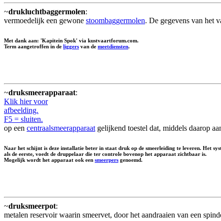
~
drukluchtbaggermolen
:
vermoedelijk een gewone
stoombaggermolen
. De gegevens van het v
Met dank aan: 'Kapitein Spok' via kustvaartforum.com.
Term aangetroffen in de
liggers
van de
meetdiensten
.
~
druksmeerapparaat
:
Klik hier voor
afbeelding.
F5 = sluiten.
op een
centraalsmeerapparaat
gelijkend toestel dat, middels daarop a
Naar het schijnt is deze installatie beter in staat druk op de smeerleiding te leveren. Het
als de eerste, voedt de druppelaar die ter controle bovenop het apparaat zichtbaar is.
Mogelijk wordt het apparaat ook een
smeerpers
genoemd.
~
druksmeerpot
:
metalen reservoir waarin smeervet, door het aandraaien van een spind