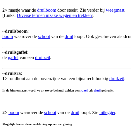
2>
mastje waar de
druilboom
door steekt. Zie verder bij
weegmast
.
[Links:
Diverse termen inzake wegen en trekken
].
~
druilsboom
:
boom
waarover de
schoot
van de
druil
loopt. Ook geschreven als
dru
~
druilsgaffel
:
de
gaffel
van een
druilzeil
.
~
druilsra
:
1>
rondhout aan de bovenzijde van een bijna rechthoekig
druilzeil
.
In de binnenvaart werd, voor zover bekend, zelden een
razeil
als
druil
gebruikt.
2>
boom
waarover de
schoot
van de
druil
loopt. Zie
uitlegger
.
Mogelijk berust deze verklaring op een vergissing