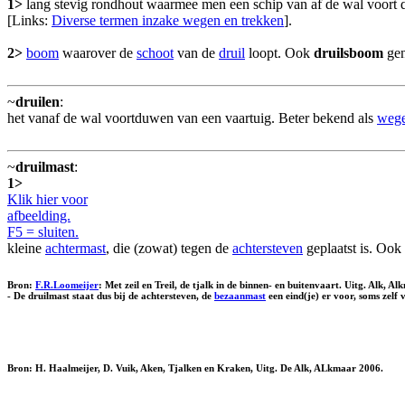
1>
lang stevig rondhout waarmee men een schip van af de wal voort
[Links:
Diverse termen inzake wegen en trekken
].
2>
boom
waarover de
schoot
van de
druil
loopt. Ook
druilsboom
gen
~
druilen
:
het vanaf de wal voortduwen van een vaartuig. Beter bekend als
weg
~
druilmast
:
1>
Klik hier voor
afbeelding.
F5 = sluiten.
kleine
achtermast
, die (zowat) tegen de
achtersteven
geplaatst is. Ook
Bron:
F.R.Loomeijer
: Met zeil en Treil, de tjalk in de binnen- en buitenvaart. Uitg. Alk, 
- De druilmast staat dus bij de achtersteven, de
bezaanmast
een eind(je) er voor, soms zelf
Bron: H. Haalmeijer, D. Vuik, Aken, Tjalken en Kraken, Uitg. De Alk, ALkmaar 2006.