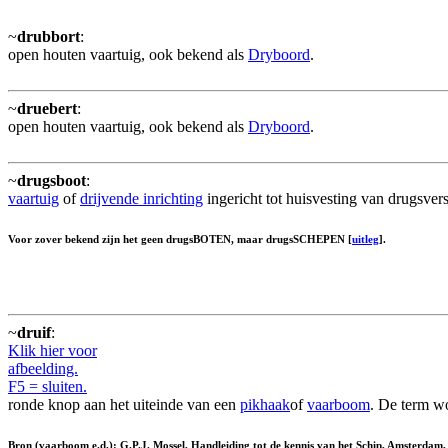
~
drubbort
:
open houten vaartuig, ook bekend als
Dryboord
.
~
druebert
:
open houten vaartuig, ook bekend als
Dryboord
.
~
drugsboot
:
vaartuig
of
drijvende inrichting
ingericht tot huisvesting van drugsver
Voor zover bekend zijn het geen drugsBOTEN, maar drugsSCHEPEN [
uitleg
].
~
druif
:
Klik hier voor
afbeelding.
F5 = sluiten.
ronde knop aan het uiteinde van een
pikhaak
of
vaarboom
. De term w
Bron (vaarboom e.d.): G.P.J. Mossel, Handleiding tot de kennis van het Schip, Amsterdam