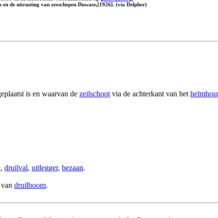
n en de uitrusting van zeeschepen Duwaer,[1926]. (via Delpher)
eplaatst is en waarvan de
zeilschoot
via de achterkant van het
helmhou
e
,
druilval
,
uitlegger
,
bezaan
.
g van
druilboom
.