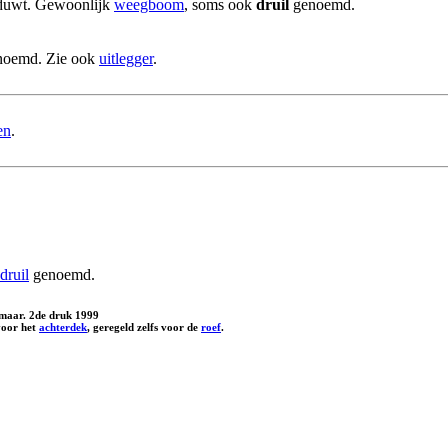
 duwt. Gewoonlijk
weegboom
, soms ook
druil
genoemd.
oemd. Zie ook
uitlegger
.
en
.
druil
genoemd.
Alkmaar. 2de druk 1999
 voor het
achterdek
, geregeld zelfs voor de
roef
.