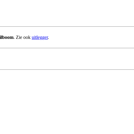
ilboom
. Zie ook
uitlegger
.