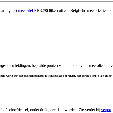
aartuig met
meetbrief
RN3296 lijken uit een Belgische meetbrief te ko
angesloten leidingen, bepaalde punten van de motor van smeerolie kan v
 systeem werkt met dubbele perspompjes met instelbare opbrengst. Het eerste pompje van elk se
el of schoefdeksel, onder druk gezet kan worden. Zie verder bij
vetpot
.