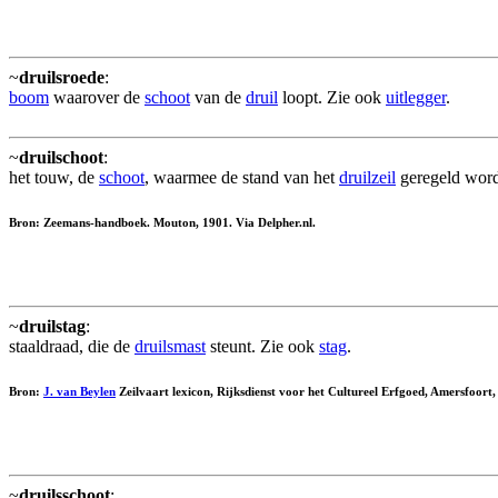
~
druilsroede
:
boom
waarover de
schoot
van de
druil
loopt. Zie ook
uitlegger
.
~
druilschoot
:
het touw, de
schoot
, waarmee de stand van het
druilzeil
geregeld word
Bron: Zeemans-handboek. Mouton, 1901. Via Delpher.nl.
~
druilstag
:
staaldraad, die de
druilsmast
steunt. Zie ook
stag
.
Bron:
J. van Beylen
Zeilvaart lexicon, Rijksdienst voor het Cultureel Erfgoed, Amersfoort
~
druilsschoot
: