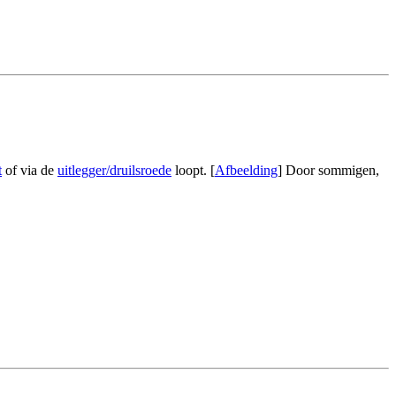
t
of via de
uitlegger/druilsroede
loopt. [
Afbeelding
] Door sommigen,