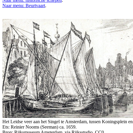
Naar menu: historische schepen
.
Naar menu: Beurtvaart
.
Het Leidse veer aan het Singel te Amsterdam, tussen Koningsplein e
Ets: Reinier Nooms (Seeman) ca. 1659.
Bron: Rijksmuseum Amsterdam, via Rijksstudio. CC0