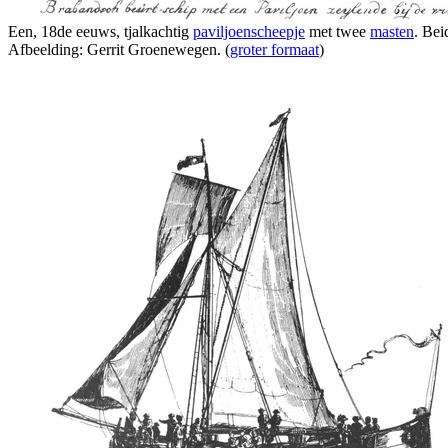
Een, 18de eeuws, tjalkachtig
paviljoenscheepje
met twee
masten
. Bei
Afbeelding: Gerrit Groenewegen. (
groter formaat
)