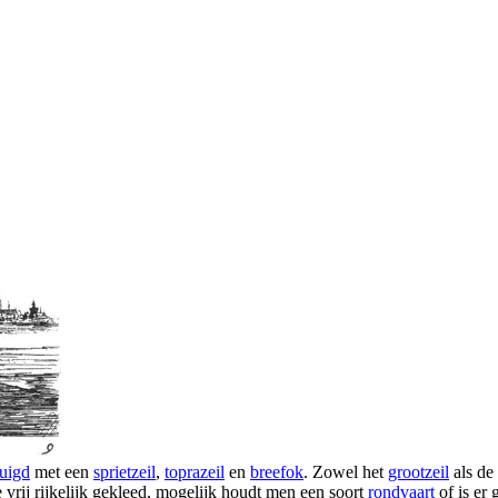
tuigd
met een
sprietzeil
,
toprazeil
en
breefok
. Zowel het
grootzeil
als de
 vrij rijkelijk gekleed, mogelijk houdt men een soort
rondvaart
of is er