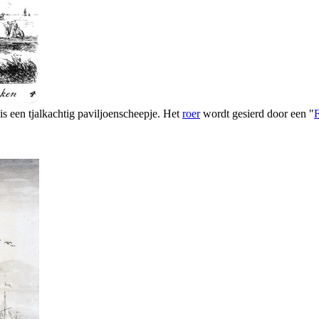
s een tjalkachtig paviljoenscheepje. Het
roer
wordt gesierd door een "
F