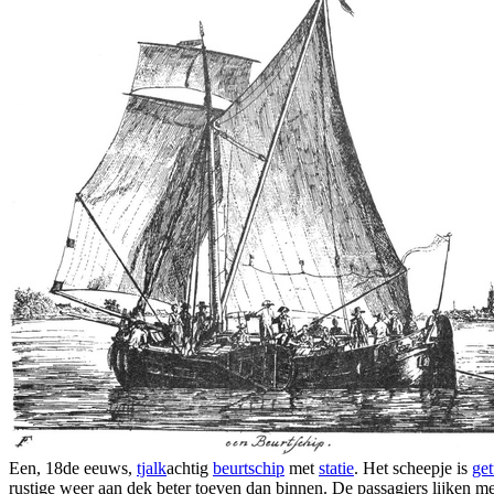
Een, 18de eeuws,
tjalk
achtig
beurtschip
met
statie
. Het scheepje is
ge
rustige weer aan dek beter toeven dan binnen. De passagiers lijken me