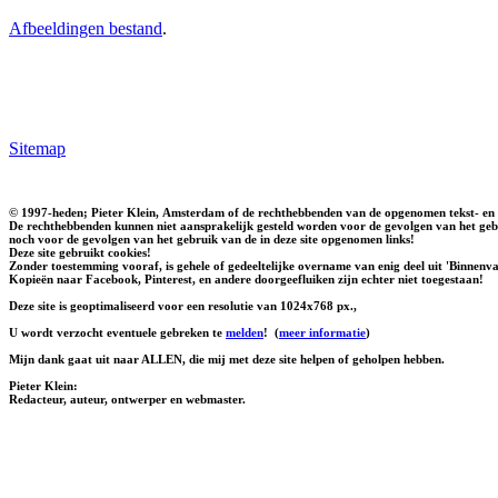
Afbeeldingen bestand
.
Sitemap
© 1997-heden; Pieter Klein, Amsterdam of de rechthebbenden van de opgenomen tekst- en 
De rechthebbenden kunnen niet aansprakelijk gesteld worden voor de gevolgen van het gebr
noch voor de gevolgen van het gebruik van de in deze site opgenomen links!
Deze site gebruikt cookies!
Zonder toestemming vooraf, is gehele of gedeeltelijke overname van enig deel uit 'Binnenvaa
Kopieën naar Facebook, Pinterest, en andere doorgeefluiken zijn echter niet toegestaan!
Deze site is geoptimaliseerd voor een resolutie van 1024x768 px.,
U wordt verzocht eventuele gebreken te
melden
!
(
meer informatie
)
Mijn dank gaat uit naar ALLEN, die mij met deze site helpen of geholpen hebben.
Pieter Klein:
Redacteur, auteur, ontwerper en webmaster.