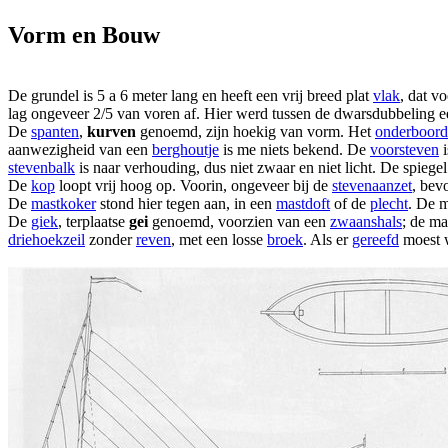
Vorm en Bouw
De grundel is 5 a 6 meter lang en heeft een vrij breed plat
vlak
, dat v
lag ongeveer 2/5 van voren af. Hier werd tussen de dwarsdubbeling e
De
spanten
,
kurven
genoemd, zijn hoekig van vorm. Het
onderboord
aanwezigheid van een
berghoutje
is me niets bekend. De
voorsteven
i
stevenbalk
is naar verhouding, dus niet zwaar en niet licht. De spiegel
De
kop
loopt vrij hoog op. Voorin, ongeveer bij de
stevenaanzet
, bev
De
mastkoker
stond hier tegen aan, in een
mastdoft
of de
plecht
. De 
De
giek
, terplaatse
gei
genoemd, voorzien van een
zwaanshals
; de m
driehoekzeil
zonder
reven
, met een losse
broek
. Als er
gereefd
moest w