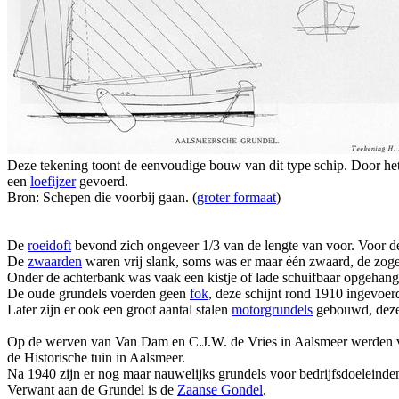
Deze tekening toont de eenvoudige bouw van dit type schip. Door he
een
loefijzer
gevoerd.
Bron: Schepen die voorbij gaan. (
groter formaat
)
De
roeidoft
bevond zich ongeveer 1/3 van de lengte van voor. Voor 
De
zwaarden
waren vrij slank, soms was er maar één zwaard, de z
Onder de achterbank was vaak een kistje of lade schuifbaar opgehang
De oude grundels voerden geen
fok
, deze schijnt rond 1910 ingevoe
Later zijn er ook een groot aantal stalen
motorgrundels
gebouwd, deze 
Op de werven van Van Dam en C.J.W. de Vries in Aalsmeer werden ve
de Historische tuin in Aalsmeer.
Na 1940 zijn er nog maar nauwelijks grundels voor bedrijfsdoeleind
Verwant aan de Grundel is de
Zaanse Gondel
.