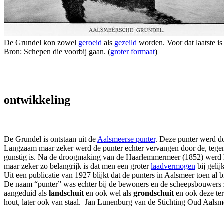
De Grundel kon zowel
geroeid
als
gezeild
worden. Voor dat laatste is
Bron: Schepen die voorbij gaan. (
groter formaat
)
ontwikkeling
De Grundel is ontstaan uit de
Aalsmeerse punter
. Deze punter werd do
Langzaam maar zeker werd de punter echter vervangen door de, tegen
gunstig is. Na de droogmaking van de Haarlemmermeer (1852) werd he
maar zeker zo belangrijk is dat men een groter
laadvermogen
bij geli
Uit een publicatie van 1927 blijkt dat de punters in Aalsmeer toen al
De naam “punter” was echter bij de bewoners en de scheepsbouwers zó
aangeduid als
landschuit
en ook wel als
grondschuit
en ook deze ter
hout, later ook van staal. Jan Lunenburg van de Stichting Oud Aalsmee