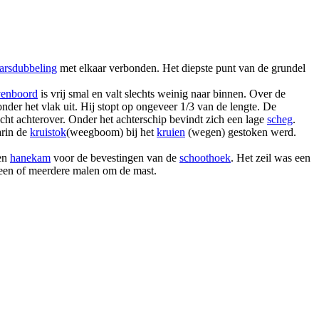
arsdubbeling
met elkaar verbonden. Het diepste punt van de grundel
enboord
is vrij smal en valt slechts weinig naar binnen. Over de
 onder het vlak uit. Hij stopt op ongeveer 1/3 van de lengte. De
licht achterover. Onder het achterschip bevindt zich een lage
scheg
.
arin de
kruistok
(weegboom) bij het
kruien
(wegen) gestoken werd.
een
hanekam
voor de bevestingen van de
schoothoek
. Het zeil was een
 een of meerdere malen om de mast.