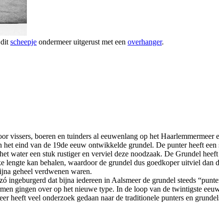
 dit
scheepje
ondermeer uitgerust met een
overhanger
.
or vissers, boeren en tuinders al eeuwenlang op het Haarlemmermeer en
 het eind van de 19de eeuw ontwikkelde grundel. De punter heeft een
t water een stuk rustiger en verviel deze noodzaak. De Grundel heef
jke lengte kan behalen, waardoor de grundel dus goedkoper uitviel dan d
 bijna geheel verdwenen waren.
 ingeburgerd dat bijna iedereen in Aalsmeer de grundel steeds “punte
men gingen over op het nieuwe type. In de loop van de twintigste eeuw
r heeft veel onderzoek gedaan naar de traditionele punters en grundels