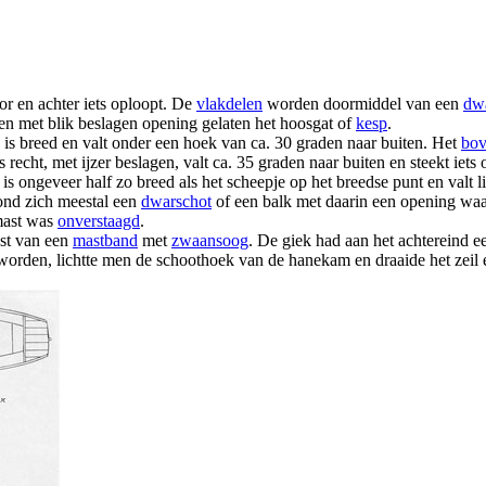
oor en achter iets oploopt. De
vlakdelen
worden doormiddel van een
dw
en met blik beslagen opening gelaten het hoosgat of
kesp
.
is breed en valt onder een hoek van ca. 30 graden naar buiten. Het
bov
s recht, met ijzer beslagen, valt ca. 35 graden naar buiten en steekt iets
 is ongeveer half zo breed als het scheepje op het breedse punt en valt 
ond zich meestal een
dwarschot
of een balk met daarin een opening wa
mast was
onverstaagd
.
ast van een
mastband
met
zwaansoog
. De giek had aan het achtereind 
orden, lichtte men de schoothoek van de hanekam en draaide het zeil