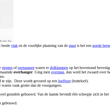
t brede
vlak
en de voorlijke plaatsing van de
mast
is het een
goede berg
de
riemen
of
roeispanen
waren er
dolklampen
op het bovenrand bevesti
ogenaamde
overhanger
. Ging men
overstag
, dan werd het zwaard over h
en.
rd te zijn. Deze wordt gevoerd op een
loefijzer
(botteloef).
waren vaak groter dan de voorgangers.
el grundels gebouwd. Van de laatste bevindt één scheepje zich in het
en gebouwd.