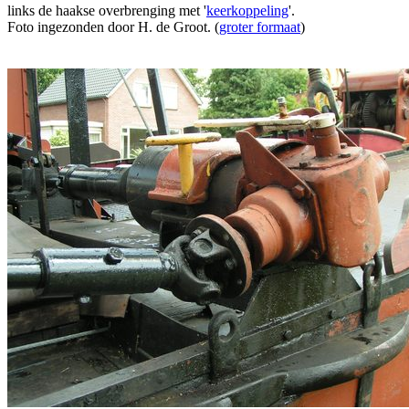
links de haakse overbrenging met '
keerkoppeling
'.
Foto ingezonden door H. de Groot. (
groter formaat
)