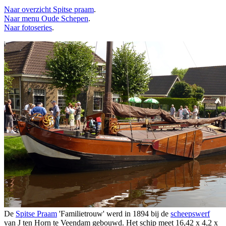
Naar overzicht Spitse praam
.
Naar menu Oude Schepen
.
Naar fotoseries
.
De
Spitse Praam
'Familietrouw' werd in 1894 bij de
scheepswerf
van J ten Horn te Veendam gebouwd. Het schip meet 16,42 x 4,2 x