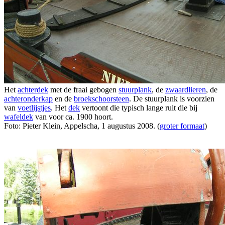
Het
achterdek
met de fraai gebogen
stuurplank
, de
zwaardlieren
, de
achteronderkap
en de
broekschoorsteen
. De stuurplank is voorzien
van
voetlijstjes
. Het
dek
vertoont die typisch lange ruit die bij
wafeldek
van voor ca. 1900 hoort.
Foto: Pieter Klein, Appelscha, 1 augustus 2008. (
groter formaat
)