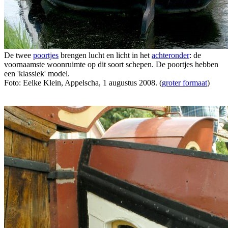
De twee
poortjes
brengen lucht en licht in het
achteronder
: de
voornaamste woonruimte op dit soort schepen. De poortjes hebben
een 'klassiek' model.
Foto: Eelke Klein, Appelscha, 1 augustus 2008. (
groter formaat
)