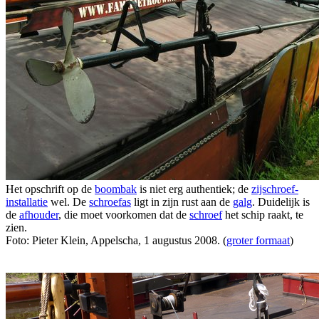
Het opschrift op de
boombak
is niet erg authentiek; de
zijschroef-
installatie
wel. De
schroefas
ligt in zijn rust aan de
galg
. Duidelijk is
de
afhouder
, die moet voorkomen dat de
schroef
het schip raakt, te
zien.
Foto: Pieter Klein, Appelscha, 1 augustus 2008. (
groter formaat
)