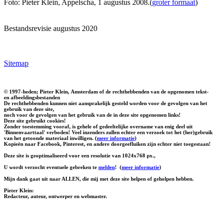
Foto: Pieter Klein, Appelscha, 1 augustus 2008.(
groter formaat
)
Bestandsrevisie augustus 2020
Sitemap
© 1997-heden; Pieter Klein, Amsterdam of de rechthebbenden van de opgenomen tekst-
en afbeeldingsbestanden
De rechthebbenden kunnen niet aansprakelijk gesteld worden voor de gevolgen van het
gebruik van deze site,
noch voor de gevolgen van het gebruik van de in deze site opgenomen links!
Deze site gebruikt cookies!
Zonder toestemming vooraf, is gehele of gedeeltelijke overname van enig deel uit
'Binnenvaarttaal' verboden! Veel inzenders zullen echter een verzoek tot het (her)gebruik
van het getoonde materiaal inwilligen. (
meer informatie
)
Kopieën naar Facebook, Pinterest, en andere doorgeefluiken zijn echter niet toegestaan!
Deze site is geoptimaliseerd voor een resolutie van 1024x768 px.,
U wordt verzocht eventuele gebreken te
melden
!
(
meer informatie
)
Mijn dank gaat uit naar ALLEN, die mij met deze site helpen of geholpen hebben.
Pieter Klein:
Redacteur, auteur, ontwerper en webmaster.