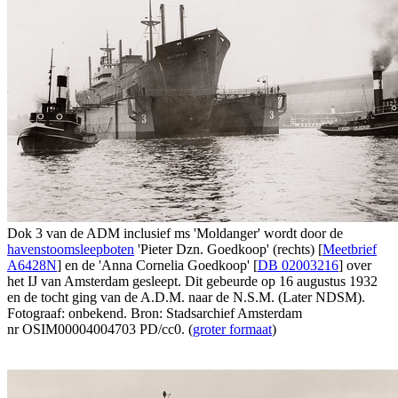
Dok 3 van de ADM inclusief ms 'Moldanger' wordt door de
havenstoomsleepboten
'Pieter Dzn. Goedkoop' (rechts) [
Meetbrief
A6428N
] en de 'Anna Cornelia Goedkoop' [
DB 02003216
] over
het IJ van Amsterdam gesleept. Dit gebeurde op 16 augustus 1932
en de tocht ging van de A.D.M. naar de N.S.M. (Later NDSM).
Fotograaf: onbekend. Bron: Stadsarchief Amsterdam
nr OSIM00004004703 PD/cc0. (
groter formaat
)