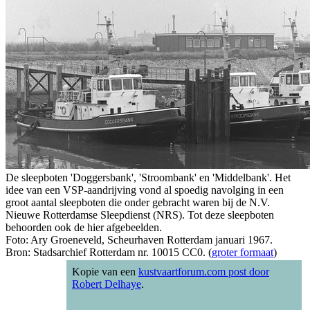
De sleepboten 'Doggersbank', 'Stroombank' en 'Middelbank'. Het
idee van een VSP-aandrijving vond al spoedig navolging in een
groot aantal sleepboten die onder gebracht waren bij de N.V.
Nieuwe Rotterdamse Sleepdienst (NRS). Tot deze sleepboten
behoorden ook de hier afgebeelden.
Foto: Ary Groeneveld, Scheurhaven Rotterdam januari 1967.
Bron: Stadsarchief Rotterdam nr. 10015 CC0. (
groter formaat
)
Kopie van een
kustvaartforum.com post door
Robert Delhaye
.