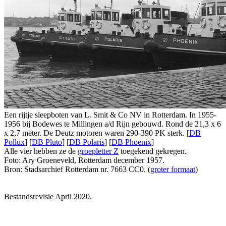
Een rijtje sleepboten van L. Smit & Co NV in Rotterdam. In 1955-
1956 bij Bodewes te Millingen a/d Rijn gebouwd. Rond de 21,3 x 6
x 2,7 meter. De Deutz motoren waren 290-390 PK sterk. [
DB
Pollux
] [
DB Pluto
] [
DB Polaris
] [
DB Phoenix
]
Alle vier hebben ze de
groepletter Z
toegekend gekregen.
Foto: Ary Groeneveld, Rotterdam december 1957.
Bron: Stadsarchief Rotterdam nr. 7663 CC0. (
groter formaat
)
Bestandsrevisie April 2020.