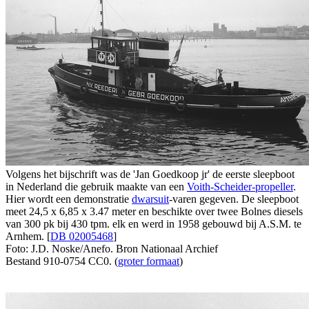
Volgens het bijschrift was de 'Jan Goedkoop jr' de eerste sleepboot
in Nederland die gebruik maakte van een
Voith-Scheider-propeller
.
Hier wordt een demonstratie
dwarsuit
-varen gegeven. De sleepboot
meet 24,5 x 6,85 x 3.47 meter en beschikte over twee Bolnes diesels
van 300 pk bij 430 tpm. elk en werd in 1958 gebouwd bij A.S.M. te
Arnhem. [
DB 02005468
]
Foto: J.D. Noske/Anefo. Bron Nationaal Archief
Bestand 910-0754 CC0. (
groter formaat
)