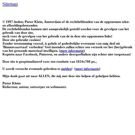
Sitemap
© 1997-heden; Pieter Klein, Amsterdam of de rechthebbenden van de opgenomen tekst-
en afbeeldingsbestanden
De rechthebbenden kunnen niet aansprakelijk gesteld worden voor de gevolgen van het
gebruik van deze site,
noch voor de gevolgen van het gebruik van de in deze site opgenomen links!
Deze site gebruikt cookies!
Zonder toestemming vooraf, is gehele of gedeeltelijke overname van enig deel uit
'Binnenvaarttaal' verboden! Veel inzenders zullen echter een verzoek tot het (her)gebruik
van het getoonde materiaal inwilligen. (
meer informatie
)
Kopieën naar Facebook, Pinterest, en andere doorgeefluiken zijn echter niet toegestaan!
Deze site is geoptimaliseerd voor een resolutie van 1024x768 px.,
U wordt verzocht eventuele gebreken te
melden
!
(
meer informatie
)
Mijn dank gaat uit naar ALLEN, die mij met deze site helpen of geholpen hebben.
Pieter Klein:
Redacteur, auteur, ontwerper en webmaster.