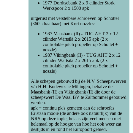
1977 Dordtsebank 2 x 9 cilinder Stork
Werkspoor 2 x 1500 apk
uitgerust met verstelbare schroeven op Schottel
(360° draaibaar) met Kort nozzles:
1987 Maasbank (II) - TUG AHT 2 x 12
cilinder Wärtsilä 2 x 2615 apk (2 x
controlable pitch propeller op Schottel +
nozzle)
1987 Vikingbank (II) - TUG AHT 2 x 12
cilinder Wärtsilä 2 x 2615 apk (2 x
controlable pitch propeller op Schottel +
nozzle)
Alle schepen gebouwd bij de N.V. Scheepswerven
v/h H.H. Bodewes te Millingen, behalve de
Maasbank (II) en Vikingbank (II) die door de
scheepswerf De Waal BV te Zaltbommel gebouwd
werden.
apk = continu pk's gemeten aan de schroefas
Er staan mooie (de andere ook natuurlijk) van de
NRS op deze topic, helaas zijn veel mensen niet
helemaal op de hoogte van hoe het ook weer zat
destijds in en rond het Europoort gebied.