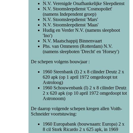
N.V. Verenigde Onafhankelijke Sleepdienst
N.V. Stoomsleepdienst 'Cosmopoliet'
(namens Independent groep)
N.V. Stoomsleepdienst 'Mars'
N.V. Stoomsleepdienst 'Maas'
Hudig en Verder N.V. (namens sleepboot
'Ino')
N.V. Maatschappij Binnenvaart
Phs. van Ommeren (Rotterdam) N.V.
(namens sleepboten 'Drecht' en 'Horsey')
De schepen volgens bouwjaar :
1960 Steenbank (I) 2 x 8 cilinder Deutz 2 x
620 apk (op 1 april 1972 omgedoopt tot
Astroloog)
1960 Schouwenbank (I) 2 x 8 cilinder Deutz
2 x 620 apk (op 10 april 1972 omgedoopt tot
Astronoom)
De daarop volgende schepen kregen allen Voith-
Schneider voortstuwing:
1960 Europabank (bouwnaam: Europa) 2 x
8 cil Stork Ricardo 2 x 625 apk, in 1969