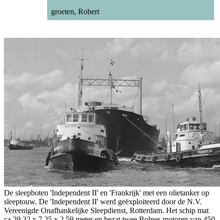
groeten, Robert
De sleepboten 'Independent II' en 'Frankrijk' met een olietanker op
sleeptouw. De 'Independent II' werd geëxploiteerd door de N.V.
Vereenigde Onafhankelijke Sleepdienst, Rotterdam. Het schip mat
ca.29,32 x 7,25 x 2,59 meter en bezat twee Bolnes motoren van 450