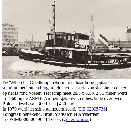
De 'Willemina Goedkoop' behoort, met haar hoog geplaatste
stuurhut
met houten
brug
, tot de mooiste serie van sleepboten die er
op het IJ rond voeren. Het schip meet 28,5 x 6,6 x 2,35 meter, werd
in 1960 bij de ASM te Arnhem gebouwd, en beschikte over twee
Bolnes diesels van 300 PK bij 430 tpm.
In 1970 werd het schip gemoderniseerd. [
DB 02005736
]
Fotograaf: onbekend. Bron: Stadsarchief Amsterdam
nr OSIM00006004995 PD/cc0. (
groter formaat
)