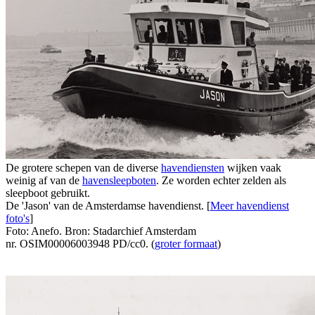
De grotere schepen van de diverse
havendiensten
wijken vaak
weinig af van de
havensleepboten
. Ze worden echter zelden als
sleepboot gebruikt.
De 'Jason' van de Amsterdamse havendienst. [
Meer havendienst
foto's
]
Foto: Anefo. Bron: Stadarchief Amsterdam
nr. OSIM00006003948 PD/cc0. (
groter formaat
)