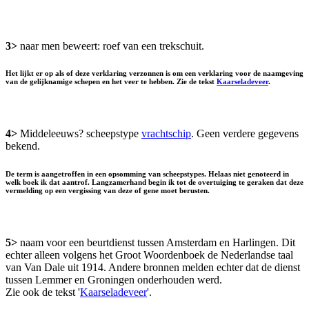
3>
naar men beweert: roef van een trekschuit.
Het lijkt er op als of deze verklaring verzonnen is om een verklaring voor de naamgeving
van de gelijknamige schepen en het veer te hebben. Zie de tekst
Kaarseladeveer
.
4>
Middeleeuws? scheepstype
vrachtschip
. Geen verdere gegevens
bekend.
De term is aangetroffen in een opsomming van scheepstypes. Helaas niet genoteerd in
welk boek ik dat aantrof. Langzamerhand begin ik tot de overtuiging te geraken dat deze
vermelding op een vergissing van deze of gene moet berusten.
5>
naam voor een beurtdienst tussen Amsterdam en Harlingen. Dit
echter alleen volgens het Groot Woordenboek de Nederlandse taal
van Van Dale uit 1914. Andere bronnen melden echter dat de dienst
tussen Lemmer en Groningen onderhouden werd.
Zie ook de tekst '
Kaarseladeveer
'.