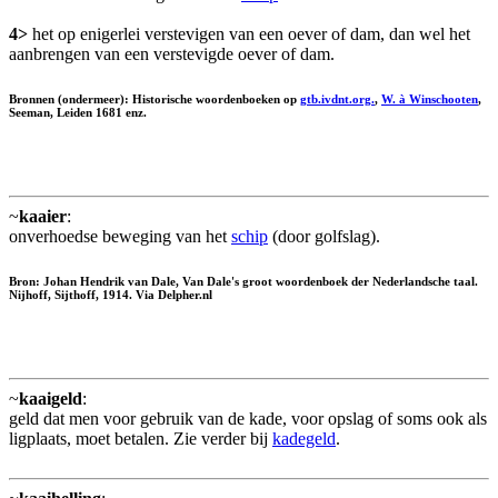
4>
het op enigerlei verstevigen van een oever of dam, dan wel het
aanbrengen van een verstevigde oever of dam.
Bronnen (ondermeer): Historische woordenboeken op
gtb.ivdnt.org.
,
W. à Winschooten
,
Seeman, Leiden 1681 enz.
~
kaaier
:
onverhoedse beweging van het
schip
(door golfslag).
Bron: Johan Hendrik van Dale, Van Dale's groot woordenboek der Nederlandsche taal.
Nijhoff, Sijthoff, 1914. Via Delpher.nl
~
kaaigeld
:
geld dat men voor gebruik van de kade, voor opslag of soms ook als
ligplaats, moet betalen. Zie verder bij
kadegeld
.