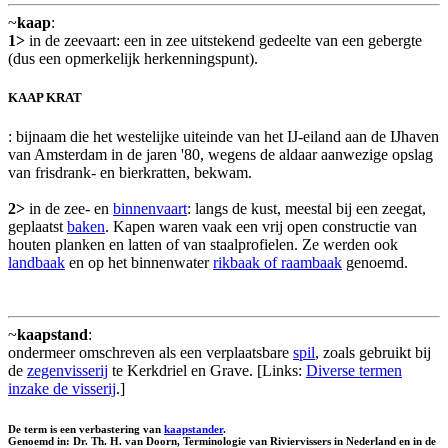
~
kaap
:
1>
in de zeevaart: een in zee uitstekend gedeelte van een gebergte
(dus een opmerkelijk herkenningspunt).
KAAP KRAT
: bijnaam die het westelijke uiteinde van het IJ-eiland aan de IJhaven
van Amsterdam in de jaren '80, wegens de aldaar aanwezige opslag
van frisdrank- en bierkratten, bekwam.
2>
in de zee- en
binnenvaart
: langs de kust, meestal bij een zeegat,
geplaatst
baken
. Kapen waren vaak een vrij open constructie van
houten planken en latten of van staalprofielen. Ze werden ook
landbaak
en op het binnenwater
rikbaak of raambaak
genoemd.
~
kaapstand
:
ondermeer omschreven als een verplaatsbare
spil
, zoals gebruikt bij
de
zegenvisserij
te Kerkdriel en Grave. [Links:
Diverse termen
inzake de visserij
.]
De term is een verbastering van
kaapstander
.
Genoemd in: Dr. Th. H. van Doorn, Terminologie van Riviervissers in Nederland en in de