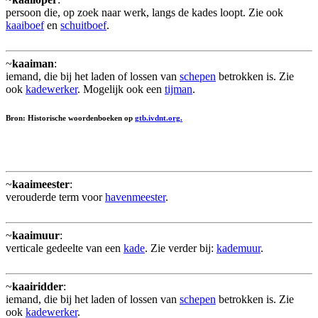
persoon die, op zoek naar werk, langs de kades loopt. Zie ook
kaaiboef
en
schuitboef
.
~
kaaiman
:
iemand, die bij het laden of lossen van
schepen
betrokken is. Zie
ook
kadewerker
. Mogelijk ook een
tijman
.
Bron: Historische woordenboeken op
gtb.ivdnt.org.
~
kaaimeester
:
verouderde term voor
havenmeester
.
~
kaaimuur
:
verticale gedeelte van een
kade
. Zie verder bij:
kademuur
.
~
kaairidder
:
iemand, die bij het laden of lossen van
schepen
betrokken is. Zie
ook
kadewerker
.