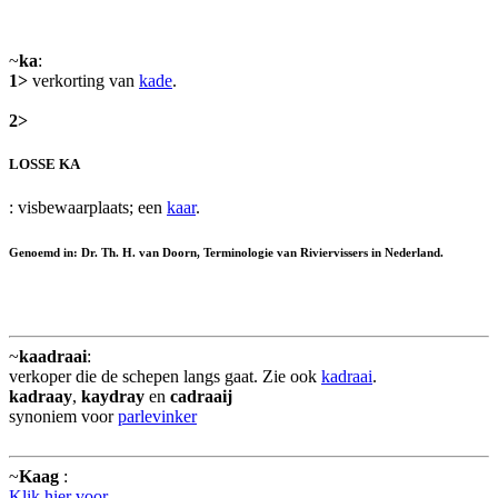
~
ka
:
1>
verkorting van
kade
.
2>
LOSSE KA
: visbewaarplaats; een
kaar
.
Genoemd in: Dr. Th. H. van Doorn, Terminologie van Riviervissers in Nederland.
~
kaadraai
:
verkoper die de schepen langs gaat. Zie ook
kadraai
.
kadraay
,
kaydray
en
cadraaij
synoniem voor
parlevinker
~
Kaag
:
Klik hier voor