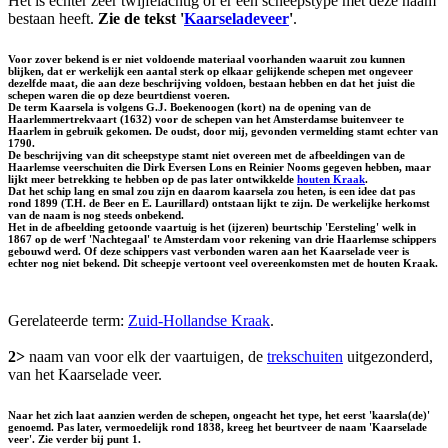
Het is echter zeer twijfelachtig of er een scheepstype met deze naam
bestaan heeft.
Zie de tekst '
Kaarseladeveer
'
.
Voor zover bekend is er niet voldoende materiaal voorhanden waaruit zou kunnen
blijken, dat er werkelijk een aantal sterk op elkaar gelijkende schepen met ongeveer
dezelfde maat, die aan deze beschrijving voldoen, bestaan hebben en dat het juist die
schepen waren die op deze beurtdienst voeren.
De term Kaarsela is volgens G.J. Boekenoogen (kort) na de opening van de
Haarlemmertrekvaart (1632) voor de schepen van het Amsterdamse buitenveer te
Haarlem in gebruik gekomen. De oudst, door mij, gevonden vermelding stamt echter van
1790.
De beschrijving van dit scheepstype stamt niet overeen met de afbeeldingen van de
Haarlemse veerschuiten die Dirk Eversen Lons en Reinier Nooms gegeven hebben, maar
lijkt meer betrekking te hebben op de pas later ontwikkelde
houten Kraak
.
Dat het schip lang en smal zou zijn en daarom kaarsela zou heten, is een idee dat pas
rond 1899 (T.H. de Beer en E. Laurillard) ontstaan lijkt te zijn. De werkelijke herkomst
van de naam is nog steeds onbekend.
Het in de afbeelding getoonde vaartuig is het (ijzeren) beurtschip 'Eersteling' welk in
1867 op de werf 'Nachtegaal' te Amsterdam voor rekening van drie Haarlemse schippers
gebouwd werd. Of deze schippers vast verbonden waren aan het Kaarselade veer is
echter nog niet bekend. Dit scheepje vertoont veel overeenkomsten met de houten Kraak.
Gerelateerde term:
Zuid-Hollandse Kraak
.
2>
naam van voor elk der vaartuigen, de
trekschuiten
uitgezonderd,
van het Kaarselade veer.
Naar het zich laat aanzien werden de schepen, ongeacht het type, het eerst 'kaarsla(de)'
genoemd. Pas later, vermoedelijk rond 1838, kreeg het beurtveer de naam 'Kaarselade
veer'. Zie verder bij punt 1.