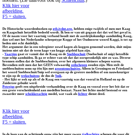
noemen. (Zie daarvoor ook bij
Schietschuit
.)
Klik hier voor
afbeelding.
F5 = sluiten.
De Historische woordenboeken op
gtb.ivdnt.org.
hebben enige twijfels of men met Kaag
en Kaagschuit hetzelfde bedoeld wordt. Ik ben er van uit gegaan dat dat wel het geval is.
Of de naam voor het vaartuig verband houdt met de aardrijkskundige aanduiding Kaag,
dan wel met het Nederlandse scheepstype Kogge of het Oudnoorse woord Kaggi, is tot op
heden niet echt duidelijk.
Het argument dat in een tolregister zowel kagen als koggen genoemd worden, sluit mijns
inziens niet uit dat de term kage van kogge afgeleid kan zijn.
-
Vaartips
gaat er vanuit dat de Kaag en de
Snebbeschuit
(Snebschuit of snip) hetzelfde
type schip aanduiden. Ik ga er echter van uit dat dat oorspronkelijk niet zo was. Diverse
bronnen stellen dat de Snebbeschuiten, over het algemeen kleinere schepen waren.
Bovendien stelt men dat het GEEN volwaardig
zeilschepen
zouden zijn. Men stelt de
snebbeschuiten soms op één lijn met
groentenschuitjes
. Alleen in Groningen en Friesland is
het woord Snebbeschuit/Snip wel overgaan op de grotere modellen of om nauwkeuriger
te zijn op de
trekschuiten
; de dus de
Snik
.
- Het lijkt er ook op als of de Kaag een vaartuig was dat vooral in Holland en op de
Zuiderzee gebuikt werd.
Petrejus
geeft een uitgebreide verhandeling over de Kaag en vooral over het feit dat er
een grote verscheidenheid aan modellen bestaat. Naast het lichte model bestond er een
zwaarder meer
schokkerachtig
model, wat vaak als
lichter
dienst deed.
Klik hier voor
afbeelding.
F5 = sluiten.
In de loop van de achttiende eeuw zijn het meer zware
tjalkachtige
schepen die voor dit