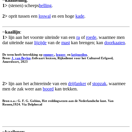
~
kaaihelling
:
1>
(stenen) scheeps
helling
.
2>
oprit tussen een
loswal
en een hoge
kade
.
~
kaailijn
:
1>
lijn aan het voorste uiteinde van een
ra
of
roede
, waarmee men
dat uiteinde naar
lijzijde
van de
mast
kan brengen; kan
doorkaaien
.
De term heeft betrekking op
emmer-
,
logger-
en
latijnzeilen
.
Bron:
J. van Beylen
Zeilvaart lexicon, Rijksdienst voor het Cultureel Erfgoed,
Amersfoort, 2023
2>
lijn aan het achtereinde van een
drijfanker
of
stopzak
, waarmee
men de zak weer aan
boord
kan trekken.
Bron o.a.: G. F. G. Gobius, Het reddingwezen aan de Nederlandsche kust. Van
Rossen,1924. Via Delpher.nl
~
kaailoper
: