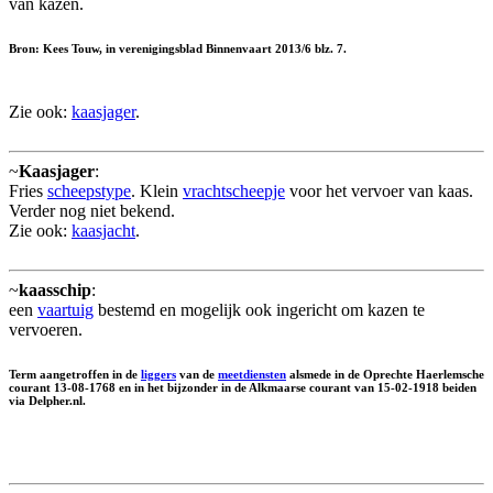
van kazen.
Bron: Kees Touw, in verenigingsblad Binnenvaart 2013/6 blz. 7.
Zie ook:
kaasjager
.
~
Kaasjager
:
Fries
scheepstype
. Klein
vrachtscheepje
voor het vervoer van kaas.
Verder nog niet bekend.
Zie ook:
kaasjacht
.
~
kaasschip
:
een
vaartuig
bestemd en mogelijk ook ingericht om kazen te
vervoeren.
Term aangetroffen in de
liggers
van de
meetdiensten
alsmede in de Oprechte Haerlemsche
courant 13-08-1768 en in het bijzonder in de Alkmaarse courant van 15-02-1918 beiden
via Delpher.nl.