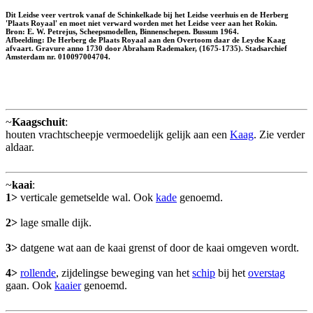
Dit Leidse veer vertrok vanaf de Schinkelkade bij het Leidse veerhuis en de Herberg
'Plaats Royaal' en moet niet verward worden met het Leidse veer aan het Rokin.
Bron: E. W. Petrejus, Scheepsmodellen, Binnenschepen. Bussum 1964.
Afbeelding: De Herberg de Plaats Royaal aan den Overtoom daar de Leydse Kaag
afvaart. Gravure anno 1730 door Abraham Rademaker, (1675-1735). Stadsarchief
Amsterdam nr. 010097004704.
~
Kaagschuit
:
houten vrachtscheepje vermoedelijk gelijk aan een
Kaag
. Zie verder
aldaar.
~
kaai
:
1>
verticale gemetselde wal. Ook
kade
genoemd.
2>
lage smalle dijk.
3>
datgene wat aan de kaai grenst of door de kaai omgeven wordt.
4>
rollende
, zijdelingse beweging van het
schip
bij het
overstag
gaan. Ook
kaaier
genoemd.