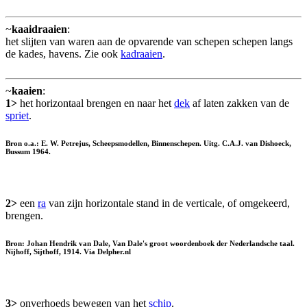
~
kaaidraaien
:
het slijten van waren aan de opvarende van schepen schepen langs
de kades, havens. Zie ook
kadraaien
.
~
kaaien
:
1>
het horizontaal brengen en naar het
dek
af laten zakken van de
spriet
.
Bron o.a.: E. W. Petrejus, Scheepsmodellen, Binnenschepen. Uitg. C.A.J. van Dishoeck,
Bussum 1964.
2>
een
ra
van zijn horizontale stand in de verticale, of omgekeerd,
brengen.
Bron: Johan Hendrik van Dale, Van Dale's groot woordenboek der Nederlandsche taal.
Nijhoff, Sijthoff, 1914. Via Delpher.nl
3>
onverhoeds bewegen van het
schip
.