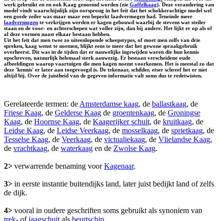
werk gebruikt en en ook Kaag genoemd worden (zie
Gaffelkaag
). Deze verandering van
model vindt waarschijnlijk zijn oorsprong in het feit dat het schokkerachtige model wel
een goede zeiler was maar maar een beperkt laadvermogen had. Teneinde meer
laadvermogen
te verkrijgen werden er kagen gebouwd waarbij de stevens wat steiler
staan en de voor- en achterschepen wat voller zijn, dan bij andere. Het lijkt er op als of
al deze vormen naast elkaar bestaan hebben.
Uit het feit dat men twee zo uiteenlopende scheepstypes, of moet men zelfs van drie
spreken, kaag wenst te noemen, blijkt eens te meer dat het gewone spraakgebruik
overheerst. Dit was in de tijden dat er nauwelijks ingewijden waren die hun kennis
opschreven, natuurlijk helemaal sterk aanwezig. Er bestaan verscheidene oude
afbeeldingen waarop vaartuigen die men kagen noemt voorkomen. Het is meestal zo dat
deze 'kennis' er later aan toegevoegd is. De tekenaar, schilder, etser schreef het er niet
altijd bij. Over de juistheid van de gegeven informatie valt soms dus te redetwisten.
Gerelateerde termen: de
Amsterdamse kaag
, de
ballastkaag
, de
Friese Kaag
, de
Gelderse Kaag
de
groentenkaag
, de
Groningse
Kaag
, de
Hoornse Kaag
, de
Kaagerijker schuit
, de
kruitkaag
, de
Leidse Kaag
, de
Leidse Veerkaag
, de
mosselkaag
, de
sprietkaag
, de
Tesselse Kaag
, de
Veerkaag
, de
victualiekaag
, de
Vlielandse Kaag
,
de
vrachtkaag
, de
waterkaag
en de
Zwolse Kaag
.
2>
verwarrende benaming voor
Kagenaar
.
3>
in eerste instantie buitendijks land, later juist bedijkt land of zelfs
de dijk.
4>
vooral in oudere geschriften soms gebruikt als synoniem van
trek-
of
jaagschuit
als
beurtschip
.