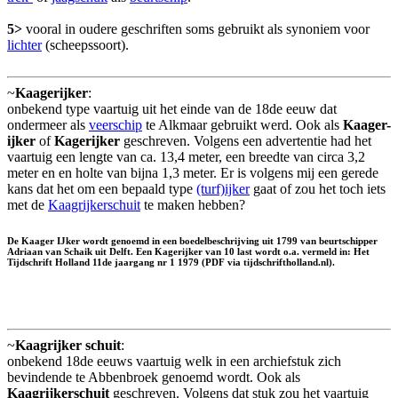
5>
vooral in oudere geschriften soms gebruikt als synoniem voor
lichter
(scheepssoort).
~
Kaagerijker
:
onbekend type vaartuig uit het einde van de 18de eeuw dat
ondermeer als
veerschip
te Alkmaar gebruikt werd. Ook als
Kaager-
ijker
of
Kagerijker
geschreven. Volgens een advertentie had het
vaartuig een lengte van ca. 13,4 meter, een breedte van circa 3,2
meter en en holte van bijna 1,3 meter. Er is volgens mij een gerede
kans dat het om een bepaald type
(turf)ijker
gaat of zou het toch iets
met de
Kaagrijkerschuit
te maken hebben?
De Kaager IJker wordt genoemd in een boedelbeschrijving uit 1799 van beurtschipper
Adriaan van Schaik uit Delft. Een Kagerijker van 10 last wordt o.a. vermeld in: Het
Tijdschrift Holland 11de jaargang nr 1 1979 (PDF via tijdschriftholland.nl).
~
Kaagrijker schuit
:
onbekend 18de eeuws vaartuig welk in een archiefstuk zich
bevindende te Abbenbroek genoemd wordt. Ook als
Kaagrijkerschuit
geschreven. Volgens dat stuk zou het vaartuig