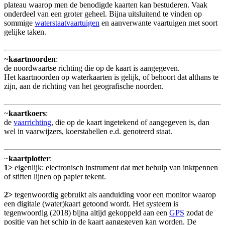
plateau waarop men de benodigde kaarten kan bestuderen. Vaak
onderdeel van een groter geheel. Bijna uitsluitend te vinden op
sommige
waterstaatvaartuigen
en aanverwante vaartuigen met soort
gelijke taken.
~
kaartnoorden
:
de noordwaartse richting die op de kaart is aangegeven.
Het kaartnoorden op waterkaarten is gelijk, of behoort dat althans te
zijn, aan de richting van het geografische noorden.
~
kaartkoers
:
de
vaarrichting
, die op de kaart ingetekend of aangegeven is, dan
wel in vaarwijzers, koerstabellen e.d. genoteerd staat.
~
kaartplotter
:
1>
eigenlijk: electronisch instrument dat met behulp van inktpennen
of stiften lijnen op papier tekent.
2>
tegenwoordig gebruikt als aanduiding voor een monitor waarop
een digitale (water)kaart getoond wordt. Het systeem is
tegenwoordig (2018) bijna altijd gekoppeld aan een
GPS
zodat de
positie van het schip in de kaart aangegeven kan worden. De