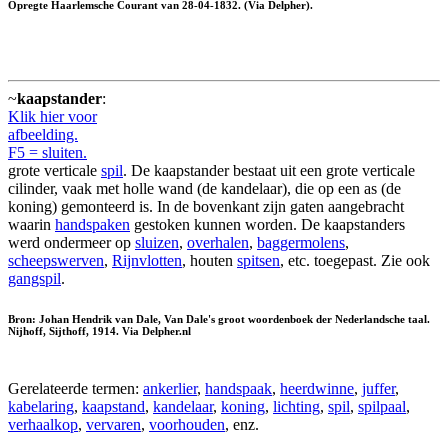
Opregte Haarlemsche Courant van 28-04-1832. (Via Delpher).
~
kaapstander
:
Klik hier voor
afbeelding.
F5 = sluiten.
grote verticale
spil
. De kaapstander bestaat uit een grote verticale
cilinder, vaak met holle wand (de kandelaar), die op een as (de
koning) gemonteerd is. In de bovenkant zijn gaten aangebracht
waarin
handspaken
gestoken kunnen worden. De kaapstanders
werd ondermeer op
sluizen
,
overhalen
,
baggermolens
,
scheepswerven
,
Rijnvlotten
, houten
spitsen
, etc. toegepast. Zie ook
gangspil
.
Bron: Johan Hendrik van Dale, Van Dale's groot woordenboek der Nederlandsche taal.
Nijhoff, Sijthoff, 1914. Via Delpher.nl
Gerelateerde termen:
ankerlier
,
handspaak
,
heerdwinne
,
juffer
,
kabelaring
,
kaapstand
,
kandelaar
,
koning
,
lichting
,
spil
,
spilpaal
,
verhaalkop
,
vervaren
,
voorhouden
, enz.