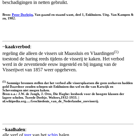
beschadigingen in netten gebruikt.
Bron:
Peter Dorleijn
, Van gaand en staand want, deel 1, Enkhuizen. Uitg. Van Kampen &
zn, 1982.
~
kaakverbod
:
(1)
regeling die alleen de vissers uit Maassluis en Vlaardingen
toestond de haring reeds tijdens de visserij te kaken. Het verbod
werd in de zeventiende eeuw ingesteld en bij ingang van de
Visserijwet van 1857 weer opgeheven.
(1)
Sommige bronnen stellen dat het verbod alle vissersplaatsen die geen zeehaven hadden
gold Daardoor zouden schepen uit Enkhuizen dus wel en die van Katwijk en
Scheveningen niet mogen kaken.
Bron o.a.: J.W. de Jongh, J. Otte, Die Haghe: leesboek voor de hoogste klassen der
lagere scholen. Tweede Deeltje. Wolters,1932-1933. |
nl.wikipedia.org.....Geschiedenis_van_de_Nederlandse_zeevisserij.
~
kaalhalen
:
alle verf of
teer
van het
schip
halen.