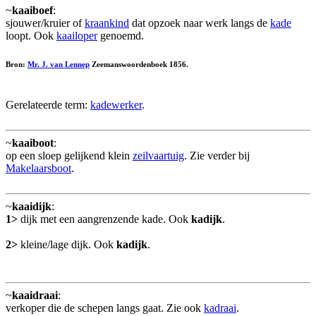
~
kaaiboef
:
sjouwer/kruier of
kraankind
dat opzoek naar werk langs de
kade
loopt. Ook
kaailoper
genoemd.
Bron:
Mr. J. van Lennep
Zeemanswoordenboek 1856.
Gerelateerde term:
kadewerker
.
~
kaaiboot
:
op een sloep gelijkend klein
zeilvaartuig
. Zie verder bij
Makelaarsboot
.
~
kaaidijk
:
1>
dijk met een aangrenzende kade. Ook
kadijk
.
2>
kleine/lage dijk. Ook
kadijk
.
~
kaaidraai
:
verkoper die de schepen langs gaat. Zie ook
kadraai
.