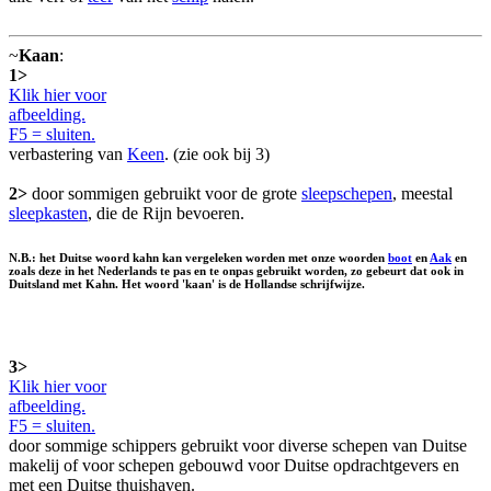
~
Kaan
:
1>
Klik hier voor
afbeelding.
F5 = sluiten.
verbastering van
Keen
. (zie ook bij 3)
2>
door sommigen gebruikt voor de grote
sleepschepen
, meestal
sleepkasten
, die de Rijn bevoeren.
N.B.: het Duitse woord
kahn
kan vergeleken worden met onze woorden
boot
en
Aak
en
zoals deze in het Nederlands te pas en te onpas gebruikt worden, zo gebeurt dat ook in
Duitsland met Kahn. Het woord 'kaan' is de Hollandse schrijfwijze.
3>
Klik hier voor
afbeelding.
F5 = sluiten.
door sommige schippers gebruikt voor diverse schepen van Duitse
makelij of voor schepen gebouwd voor Duitse opdrachtgevers en
met een Duitse thuishaven.