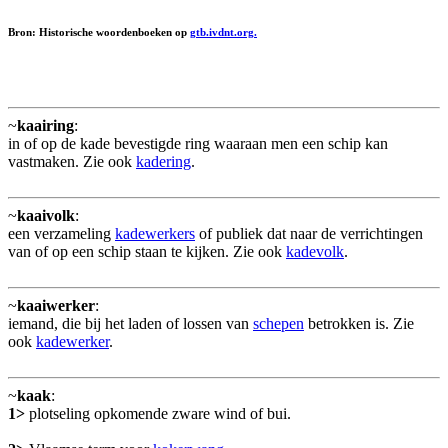
Bron: Historische woordenboeken op
gtb.ivdnt.org.
~
kaairing
:
in of op de kade bevestigde ring waaraan men een schip kan
vastmaken. Zie ook
kadering
.
~
kaaivolk
:
een verzameling
kadewerkers
of publiek dat naar de verrichtingen
van of op een schip staan te kijken. Zie ook
kadevolk
.
~
kaaiwerker
:
iemand, die bij het laden of lossen van
schepen
betrokken is. Zie
ook
kadewerker
.
~
kaak
:
1>
plotseling opkomende zware wind of bui.