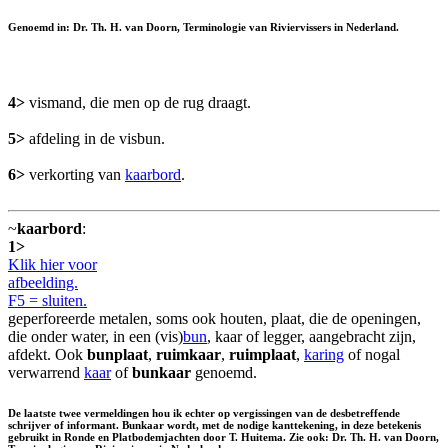
Genoemd in: Dr. Th. H. van Doorn, Terminologie van Riviervissers in Nederland.
4>
vismand, die men op de rug draagt.
5>
afdeling in de visbun.
6>
verkorting van
kaarbord
.
~
kaarbord
:
1>
Klik hier voor
afbeelding.
F5 = sluiten.
geperforeerde metalen, soms ook houten, plaat, die de openingen,
die onder water, in een (vis)
bun
, kaar of legger, aangebracht zijn,
afdekt. Ook
bunplaat
,
ruimkaar
,
ruimplaat
,
karing
of nogal
verwarrend
kaar
of
bunkaar
genoemd.
De laatste twee vermeldingen hou ik echter op vergissingen van de desbetreffende
schrijver of informant. Bunkaar wordt, met de nodige kanttekening, in deze betekenis
gebruikt in Ronde en Platbodemjachten door T. Huitema. Zie ook: Dr. Th. H. van Doorn,