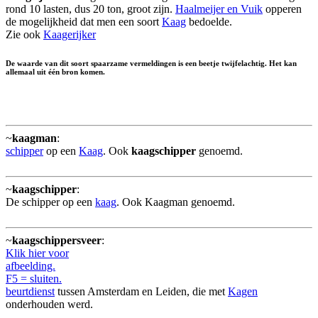
rond 10 lasten, dus 20 ton, groot zijn.
Haalmeijer en Vuik
opperen
de mogelijkheid dat men een soort
Kaag
bedoelde.
Zie ook
Kaagerijker
De waarde van dit soort spaarzame vermeldingen is een beetje twijfelachtig. Het kan
allemaal uit één bron komen.
~
kaagman
:
schipper
op een
Kaag
. Ook
kaagschipper
genoemd.
~
kaagschipper
:
De schipper op een
kaag
. Ook Kaagman genoemd.
~
kaagschippersveer
:
Klik hier voor
afbeelding.
F5 = sluiten.
beurtdienst
tussen Amsterdam en Leiden, die met
Kagen
onderhouden werd.