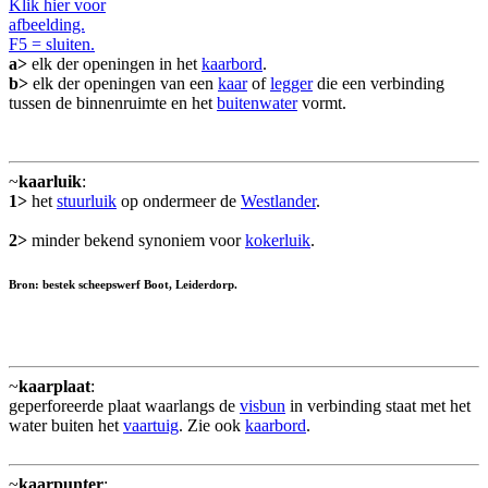
Klik hier voor
afbeelding.
F5 = sluiten.
a>
elk der openingen in het
kaarbord
.
b>
elk der openingen van een
kaar
of
legger
die een verbinding
tussen de binnenruimte en het
buitenwater
vormt.
~
kaarluik
:
1>
het
stuurluik
op ondermeer de
Westlander
.
2>
minder bekend synoniem voor
kokerluik
.
Bron: bestek scheepswerf Boot, Leiderdorp.
~
kaarplaat
:
geperforeerde plaat waarlangs de
visbun
in verbinding staat met het
water buiten het
vaartuig
. Zie ook
kaarbord
.
~
kaarpunter
: