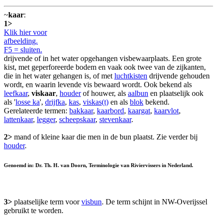
~
kaar
:
1>
Klik hier voor
afbeelding.
F5 = sluiten.
drijvende of in het water opgehangen visbewaarplaats. Een grote
kist, met geperforeerde bodem en vaak ook twee van de zijkanten,
die in het water gehangen is, of met
luchtkisten
drijvende gehouden
wordt, en waarin levende vis bewaard wordt. Ook bekend als
leefkaar
,
viskaar
,
houder
of houwer, als
aalbun
en plaatselijk ook
als '
losse ka
',
drijfka
,
kas
,
viskas(t)
en als
blok
bekend.
Gerelateerde termen:
bakkaar
,
kaarbord
,
kaargat
,
kaarvlot
,
lattenkaar
,
legger
,
scheepskaar
,
stevenkaar
.
2>
mand of kleine kaar die men in de bun plaatst. Zie verder bij
houder
.
Genoemd in: Dr. Th. H. van Doorn, Terminologie van Riviervissers in Nederland.
3>
plaatselijke term voor
visbun
. De term schijnt in NW-Overijssel
gebruikt te worden.