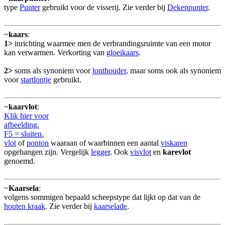
type
Punter
gebruikt voor de visserij. Zie verder bij
Dekenpunter
.
~
kaars
:
1>
inrichting waarmee men de verbrandingsruimte van een motor
kan verwarmen. Verkorting van
gloeikaars
.
2>
soms als synoniem voor
lonthouder
, maar soms ook als synoniem
voor
startlontje
gebruikt.
~
kaarvlot
:
Klik hier voor
afbeelding.
F5 = sluiten.
vlot
of
ponton
waaraan of waarbinnen een aantal
viskaren
opgehangen zijn. Vergelijk
legger
. Ook
visvlot
en
karevlot
genoemd.
~
Kaarsela
:
volgens sommigen bepaald scheepstype dat lijkt op dat van de
houten kraak
. Zie verder bij
kaarselade
.