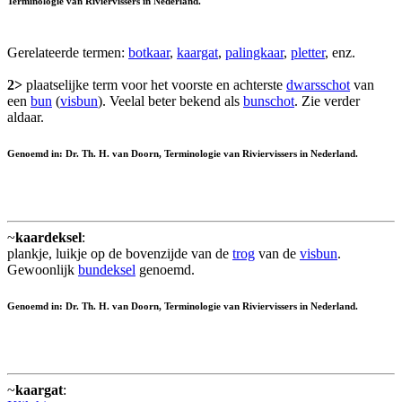
Terminologie van Riviervissers in Nederland.
Gerelateerde termen:
botkaar
,
kaargat
,
palingkaar
,
pletter
, enz.
2>
plaatselijke term voor het voorste en achterste
dwarsschot
van
een
bun
(
visbun
). Veelal beter bekend als
bunschot
. Zie verder
aldaar.
Genoemd in: Dr. Th. H. van Doorn, Terminologie van Riviervissers in Nederland.
~
kaardeksel
:
plankje, luikje op de bovenzijde van de
trog
van de
visbun
.
Gewoonlijk
bundeksel
genoemd.
Genoemd in: Dr. Th. H. van Doorn, Terminologie van Riviervissers in Nederland.
~
kaargat
: