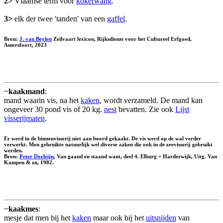
2>
Vlaamse term voor
kokerwang
.
3>
elk der twee 'tanden' van een
gaffel
.
Bron:
J. van Beylen
Zeilvaart lexicon, Rijksdienst voor het Cultureel Erfgoed,
Amersfoort, 2023
~
kaakmand
:
mand waarin vis, na het
kaken
, wordt verzameld. De mand kan
ongeveer 30 pond vis of 20 kg.
nest
bevatten. Zie ook
Lijst
visserijmaten
.
Er werd in de binnenvisserij niet aan boord gekaakt. De vis werd op de wal verder
verwerkt. Men gebruikte natuurlijk wel diverse zaken die ook in de zeevisserij gebruikt
werden.
Bron:
Peter Dorleijn
, Van gaand en staand want, deel 4. Elburg + Harderwijk, Uitg. Van
Kampen & zn, 1982.
~
kaakmes
:
mesje dat men bij het
kaken
maar ook bij het
uitsnijden
van