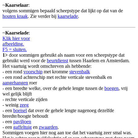
~
Kaarselaar
:
volgens sommigen bepaald scheepstype dat lijkt op dat van de
houten kraak
. Zie verder bij
kaarselade
.
~
Kaarselade
:
Klik hier voor
afbeelding.
F5 = sluiten.
1>
door sommigen gebruikt als naam voor een scheepstype dat
gebruikt werd voor de
beurtdienst
tussen Haarlem en Amsterdam.
Het vaartuig wordt omschreven als hebbende:
- een rond
voorschip
met kromme
stevenbalk
- een rond achterschip met rechte verticale stevenbalk en
aangehangen
roer
- een breedte welke, over de gehele lengte tussen de
boegen
, vrij
wel gelijk blijft
- rechte verticale zijden
- weinig
zeeg
- een
boeisel
dat over de gehele lengte nagenoeg dezelfde
breedte/hoogte behoudt
- een
paviljoen
- een
gaffeltuig
en
zwaarden
.
Sommigen voegen hier nog aan toe dat het vaartuig zeer smal was.