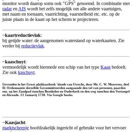
monitor wordt daarop soms ook "GPS" genoemd. In combinatie met
radar
en
AIS
wordt het zelfs mogelijk om alle andere vaartuigen,
met naam en toenaam, vaarrichting, vaarsnelheid etc. etc. op de
juiste plaats in de kaart op het scherm te projecteren.
~
kaartreductievlak
:
bij getijde water: de aangenomen waterstand op waterkaarten. Zie
verder bij
reductievlak
.
~
kaaschuyt
:
vermoedelijk wordt hiermede een schip van het type
Kaag
bedoelt.
Zie ook
kaschuyt
.
Gevonden in het Groot plakkaatboek 'slands van Utrecht, door Mr. C. W. Moorrees, deel
II: Ordonnantie derzelfde Gecommitteerden aangaande den tol van personen, paarden
enz. op het Zandpad tusschen Breukelen en Ouderkerk en den weg tusschen den Voetangel
en Abcoude. 13 Januarij 1730. Via Google books.
~
Kaasjacht
:
marktscheepje
hoofdzakelijk ingericht of gebruikt voor het vervoer