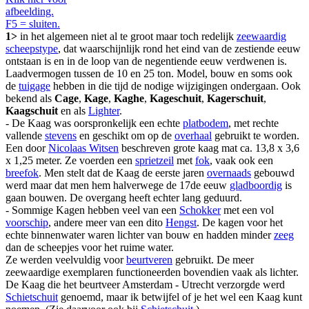
afbeelding.
F5 = sluiten.
1>
in het algemeen niet al te groot maar toch redelijk
zeewaardig
scheepstype
, dat waarschijnlijk rond het eind van de zestiende eeuw
ontstaan is en in de loop van de negentiende eeuw verdwenen is.
Laadvermogen tussen de 10 en 25 ton. Model, bouw en soms ook
de
tuigage
hebben in die tijd de nodige wijzigingen ondergaan. Ook
bekend als
Cage
,
Kage
,
Kaghe
,
Kageschuit
,
Kagerschuit
,
Kaagschuit
en als
Lighter
.
- De Kaag was oorspronkelijk een echte
platbodem
, met rechte
vallende
stevens
en geschikt om op de
overhaal
gebruikt te worden.
Een door
Nicolaas Witsen
beschreven grote kaag mat ca. 13,8 x 3,6
x 1,25 meter. Ze voerden een
sprietzeil
met
fok
, vaak ook een
breefok
. Men stelt dat de Kaag de eerste jaren
overnaads
gebouwd
werd maar dat men hem halverwege de 17de eeuw
gladboordig
is
gaan bouwen. De overgang heeft echter lang geduurd.
- Sommige Kagen hebben veel van een
Schokker
met een vol
voorschip
, andere meer van een dito
Hengst
. De kagen voor het
echte binnenwater waren lichter van bouw en hadden minder
zeeg
dan de scheepjes voor het ruime water.
Ze werden veelvuldig voor
beurtveren
gebruikt. De meer
zeewaardige exemplaren functioneerden bovendien vaak als lichter.
De Kaag die het beurtveer Amsterdam - Utrecht verzorgde werd
Schietschuit
genoemd, maar ik betwijfel of je het wel een Kaag kunt