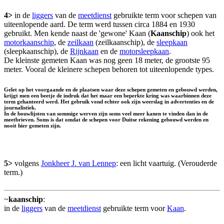
4>
in de
liggers
van de
meetdienst
gebruikte term voor schepen van
uiteenlopende aard. De term werd tussen circa 1884 en 1930
gebruikt. Men kende naast de 'gewone' Kaan (
Kaanschip
) ook het
motorkaanschip
, de
zeilkaan
(zeilkaanschip), de
sleepkaan
(sleepkaanschip), de
Rijnkaan
en de
motorsleepkaan
.
De kleinste gemeten Kaan was nog geen 18 meter, de grootste 95
meter. Vooral de kleinere schepen behoren tot uiteenlopende types.
Gelet op het voorgaande en de plaatsen waar deze schepen gemeten en gebouwd werden,
krijgt men een beetje de indruk dat het maar een beperkte kring was waarbinnen deze
term gehanteerd werd. Het gebruik vond echter ook zijn weerslag in advertenties en de
journalistiek.
In de bouwlijsten van sommige werven zijn soms veel meer kanen te vinden dan in de
meetbrieven. Soms is dat omdat de schepen voor Duitse rekening gebouwd werden en
nooit hier gemeten zijn.
5>
volgens
Jonkheer J. van Lennep
: een licht vaartuig. (Verouderde
term.)
~
kaanschip
:
in de
liggers
van de
meetdienst
gebruikte term voor
Kaan
.