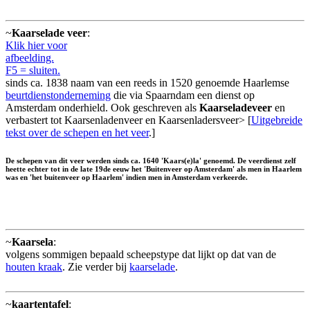
~
Kaarselade veer
:
Klik hier voor
afbeelding.
F5 = sluiten.
sinds ca. 1838 naam van een reeds in 1520 genoemde Haarlemse
beurtdienstonderneming
die via Spaarndam een dienst op
Amsterdam onderhield. Ook geschreven als
Kaarseladeveer
en
verbastert tot Kaarsenladenveer en Kaarsenladersveer> [
Uitgebreide
tekst over de schepen en het veer
.]
De schepen van dit veer werden sinds ca. 1640 'Kaars(e)la' genoemd. De veerdienst zelf
heette echter tot in de late 19de eeuw het 'Buitenveer op Amsterdam' als men in Haarlem
was en 'het buitenveer op Haarlem' indien men in Amsterdam verkeerde.
~
Kaarsela
:
volgens sommigen bepaald scheepstype dat lijkt op dat van de
houten kraak
. Zie verder bij
kaarselade
.
~
kaartentafel
: