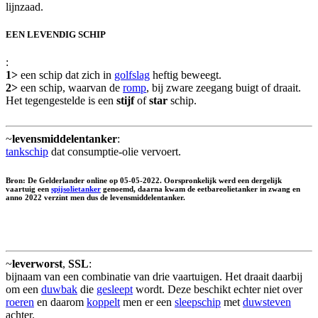
lijnzaad.
EEN LEVENDIG SCHIP
:
1>
een schip dat zich in
golfslag
heftig beweegt.
2>
een schip, waarvan de
romp
, bij zware zeegang buigt of draait.
Het tegengestelde is een
stijf
of
star
schip.
~
levensmiddelentanker
:
tankschip
dat consumptie-olie vervoert.
Bron: De Gelderlander online op 05-05-2022. Oorspronkelijk werd een dergelijk
vaartuig een
spijsolietanker
genoemd, daarna kwam de eetbareolietanker in zwang en
anno 2022 verzint men dus de levensmiddelentanker.
~
leverworst
,
SSL
:
bijnaam van een combinatie van drie vaartuigen. Het draait daarbij
om een
duwbak
die
gesleept
wordt. Deze beschikt echter niet over
roeren
en daarom
koppelt
men er een
sleepschip
met
duwsteven
achter.