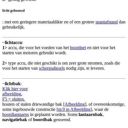
licht gebouwd
: met een geringere materiaaldikte en of een grotere
spantafstand
dan
gebruikelijk.
~
lichtaccu
:
1>
accu, die voor het voeden van het
boordnet
en niet voor het
starten van motoren gebruikt wordt.
2>
type accu, die niet geschikt is om zeer grote stromen, zoals die
voor het starten van
scheepsdiesels
nodig zijn, te leveren.
~
lichtbak
:
Klik hier voor
afbeelding.
F5 = sluiten.
houten of stalen driewandige bak [
Afbeelding
], of overeenkomstige,
soms ingebouwde constructie [
nr.9 in Afbeelding
], waar de
boordlantaarns
in geplaatst worden. Soms
lantaarnbak
,
navigatiebak
of
boordbak
genoemd.