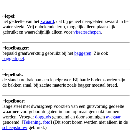
~
lepel
:
het gedeelte van het
zwaard
, dat bij geheel neergelaten zwaard in het
water steekt. Vrij onbekende term, mogelijk alleen plaatselijk
gebruikt en waarschijnlijk alleen voor
vissersschepen
.
~
lepelbagger
:
bepaald graafwerktuig gebruikt bij het
baggeren
. Zie ook
baggerlepel
.
~
lepelbak
:
de standaard bak aan een lepelgraver. Bij harde bodemsoorten zijn
de bakken smal, bij zachte materie zoals bagger meestal breed.
~
lepelboor
:
lange steel met dwarsgreep voorzien van een gutsvormig gedeelte
waarmee voorgeboorde gaten in hout op maat gemaakt kunnen
worden. Vroeger
dopguds
genoemd en door sommigen
avegaar
genoemd. [
Tekening
,
foto
] (Dit soort boren werden niet alleen in de
scheepsbouw
gebruikt.)