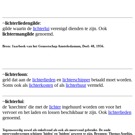
~
lichterliedengilde
:
gilde waarin de
lichterlui
verenigd dienden te zijn. Ook
lichtermangilde
genoemd.
Bron: Jaarboek van het Genootschap Amstelodamum, Deel: 48, 1956.
~
lichterloon
:
geld dat aan de
lichterlieden
en
lichterschipper
betaald moet worden.
Soms ook als
lichterkosten
of als
lichterhuur
vermeld.
~
lichterlui
:
de 'knechten' die met de
lichter
ingehuurd worden om voor het
vervoer en het laden en lossen beschikbaar te zijn. Ook
lichterlieden
genoemd.
Tegenwoordig zowel als enkelvoud als ook als meervoud gebruikt. De oude
meervoudsvormen schijnen 'luiden' en 'luidens' geweest te zijn. Bronnen: Thomas Asselijn,