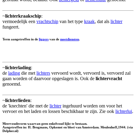
~
lichterkraakschip
:
vermoedelijk een
vrachtschip
van het type
kraak
, dat als
lichter
fungeert.
Term aangetroffen in de
liggers
van de
meetdiensten
.
~
lichterlading
:
de
lading
die met
lichters
vervoerd wordt, vervoerd is, vervoerd zal
gaan worden of daarvoor opgeslagen is. Ook de
lichtervracht
genoemd.
~
lichterlieden
:
de 'knechten' die met de
lichter
ingehuurd worden om voor het
vervoer en het laden en lossen beschikbaar te zijn. Zie ook
lichterlui
.
Meervoudsvorm waarvan geen enkelvoud lijkt te bestaan.
Aangetroffen in: H. Brugmans, Opkomst en bloei van Amsterdam. Meulenhoff,1944. (via
Delpher.nl)