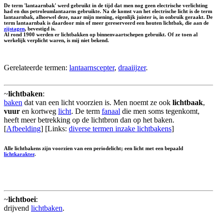
De term 'lantaarnbak' werd gebruikt in de tijd dat men nog geen electrische verlichting
had en dus petroleumlantaarns gebruikte. Na de komst van het electrische licht is de term
lantaarnbak, alhoewel deze, naar mijn mening, eigenlijk juister is, in onbruik geraakt. De
term lantaarnbak is daardoor min of meer gereserveerd een houten lichtbak, die aan de
zijstagen
, bevestigd is.
Al rond 1900 werden er lichtbakken op binnenvaartschepen gebruikt. Of ze toen al
werkelijk verplicht waren, is mij niet bekend.
Gerelateerde termen:
lantaarnscepter
,
draaiijzer
.
~
lichtbaken
:
baken
dat van een licht voorzien is. Men noemt ze ook
lichtbaak
,
vuur
en kortweg
licht
. De term
fanaal
die men soms tegenkomt,
heeft meer betrekking op de lichtbron dan op het baken.
[
Afbeelding
] [Links:
diverse termen inzake lichtbakens
]
Alle lichtbakens zijn voorzien van een
periodelicht
; een licht met een bepaald
lichtkarakter
.
~
lichtboei
:
drijvend
lichtbaken
.