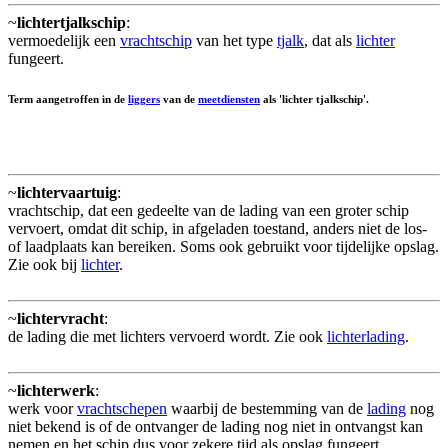
~
lichtertjalkschip
:
vermoedelijk een
vrachtschip
van het type
tjalk
, dat als
lichter
fungeert.
Term aangetroffen in de
liggers
van de
meetdiensten
als 'lichter tjalkschip'.
~
lichtervaartuig
:
vrachtschip, dat een gedeelte van de lading van een groter schip
vervoert, omdat dit schip, in afgeladen toestand, anders niet de los-
of laadplaats kan bereiken. Soms ook gebruikt voor tijdelijke opslag.
Zie ook bij
lichter
.
~
lichtervracht
:
de lading die met lichters vervoerd wordt. Zie ook
lichterlading
.
~
lichterwerk
:
werk voor
vrachtschepen
waarbij de bestemming van de
lading
nog
niet bekend is of de ontvanger de lading nog niet in ontvangst kan
nemen en het schip dus voor zekere tijd als opslag fungeert.