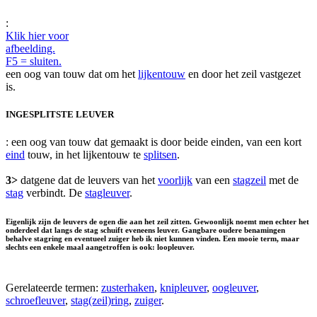
:
Klik hier voor
afbeelding.
F5 = sluiten.
een oog van touw dat om het
lijkentouw
en door het zeil vastgezet
is.
INGESPLITSTE LEUVER
: een oog van touw dat gemaakt is door beide einden, van een kort
eind
touw, in het lijkentouw te
splitsen
.
3>
datgene dat de leuvers van het
voorlijk
van een
stagzeil
met de
stag
verbindt. De
stagleuver
.
Eigenlijk zijn de leuvers de ogen die aan het zeil zitten. Gewoonlijk noemt men echter het
onderdeel dat langs de stag schuift eveneens leuver. Gangbare oudere benamingen
behalve stagring en eventueel zuiger heb ik niet kunnen vinden. Een mooie term, maar
slechts een enkele maal aangetroffen is ook: loopleuver.
Gerelateerde termen:
zusterhaken
,
knipleuver
,
oogleuver
,
schroefleuver
,
stag(zeil)ring
,
zuiger
.