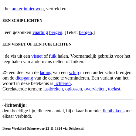
: het
anker
inhieuwen
, vertrekken.
EEN SCHIP LICHTEN
: een gezonken
vaartuig
bergen
. [Tekst:
bergen
.]
EEN VISNET OF EEN FUIK LICHTEN
: de vis uit een
visnet
of
fuik
halen. Voornamelijk gebruikt voor het
leeg halen van andermans netten of fuiken.
2>
een deel van de
lading
van een
schip
in een ander schip brengen
om de
diepgang
van de eerste te verminderen. Een variant van het
woord in deze betekenis is
lichteren
.
Gerelateerde termen:
lastbreken
,
oplossen
,
overvletten
,
toelast
.
~
lichtenlijn
:
denkbeeldige lijn, die een aantal, bij elkaar horende,
lichtbakens
met
elkaar verbindt.
Bron: Weekblad Schuttevaer 22-11-1924 via Delpher.nl.