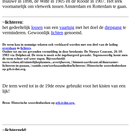
Blauwe in 1898, de Witte in 1905 en de Roode in 1907. Het leek
voornamelijk om vletwerk tussen Amsterdam en Rotterdam te gaan.
~
lichteren
:
het gedeeltelijk
lossen
van een
vaartuig
met het doel de
diepgang
te
verminderen. Gewoonlijk
lichten
genoemd.
De term kan in sommige teksten ook verklaard worden met een deel van de lading
overslaan
in
lichters
.
Oudste tot nu toe gevonden vermelding in deze betekenis: De Nieuwe Courant, 26-10-
1903 via Delpher.nl. De term is nooit echt ingeburgerd geraakt. Tegenwoordig komt men
de term echter wel weer tegen. Bijvoorbeeld:
nwro.velsen.nl/ruimtelijkeplannen...averijhaven, | binnenvaartkrant.nl/duurzamer-
lichteren-in-passau, | tanido.com/werkzaamheden/lichteren | Historische woordenboeken
op gtb.ivdnt.org.
De term werd tot in de 19de eeuw gebruikt voor het kisten van een
lijk!
Bron: Historische woordenboeken op
gtb.ivdnt.org.
~
lichtergeld
: