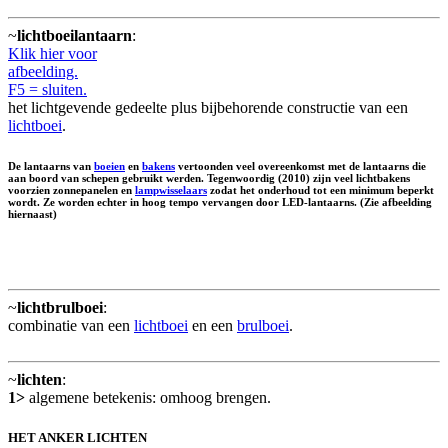
~
lichtboeilantaarn
:
Klik hier voor
afbeelding.
F5 = sluiten.
het lichtgevende gedeelte plus bijbehorende constructie van een
lichtboei
.
De lantaarns van
boeien
en
bakens
vertoonden veel overeenkomst met de lantaarns die
aan boord van schepen gebruikt werden. Tegenwoordig (2010) zijn veel lichtbakens
voorzien zonnepanelen en
lampwisselaars
zodat het onderhoud tot een minimum beperkt
wordt. Ze worden echter in hoog tempo vervangen door LED-lantaarns. (Zie afbeelding
hiernaast)
~
lichtbrulboei
:
combinatie van een
lichtboei
en een
brulboei
.
~
lichten
:
1>
algemene betekenis: omhoog brengen.
HET ANKER LICHTEN