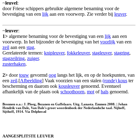
~
leuvel
:
door Friese schippers gebruikte algemene benaming voor de
bevestiging van een
lijk
aan een voorwerp. Zie verder bij
leuver
.
~
leuver
:
1>
algemene benaming voor de bevestiging van een
lijk
aan een
voorwerp. In het bijzonder de bevestiging van het
voorlijk
van een
zeil
aan een
stag
.
Gerelateerde termen:
knipleuver
,
fokkeleuver
,
stagleuver
,
stagring
,
stagzeilring
,
zuiger
.
zusterhaken
.
2>
door
touw
gevormd
oog
langs het lijk, en op de hoekpunten, van
een
zeil
.[
Afbeelding
] Vaak voorzien van een stalen
(ronde) kous
ter
bescherming en daarom ook
kousleuver
genoemd. Eventueel
afhankelijk van de plaats ook
schoothoorn
,
mot
of
hals
genoemd.
Bronnen o.a.: J. Ploeg, Bezanen en Gaffelaars. Uitg. Lanasta. Emmen 2008. | Johan
Hendrik van Dale, Van Dale's groot woordenboek der Nederlandsche taal. Nijhoff,
Sijthoff, 1914. Via Delpher.nl
AANGESPLITSTE LEUVER