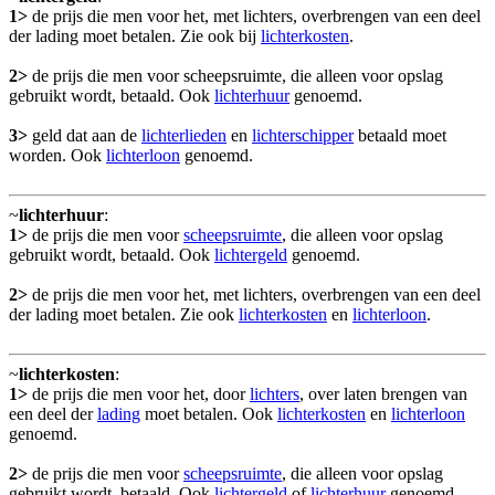
1>
de prijs die men voor het, met lichters, overbrengen van een deel
der lading moet betalen. Zie ook bij
lichterkosten
.
2>
de prijs die men voor scheepsruimte, die alleen voor opslag
gebruikt wordt, betaald. Ook
lichterhuur
genoemd.
3>
geld dat aan de
lichterlieden
en
lichterschipper
betaald moet
worden. Ook
lichterloon
genoemd.
~
lichterhuur
:
1>
de prijs die men voor
scheepsruimte
, die alleen voor opslag
gebruikt wordt, betaald. Ook
lichtergeld
genoemd.
2>
de prijs die men voor het, met lichters, overbrengen van een deel
der lading moet betalen. Zie ook
lichterkosten
en
lichterloon
.
~
lichterkosten
:
1>
de prijs die men voor het, door
lichters
, over laten brengen van
een deel der
lading
moet betalen. Ook
lichterkosten
en
lichterloon
genoemd.
2>
de prijs die men voor
scheepsruimte
, die alleen voor opslag
gebruikt wordt, betaald. Ook
lichtergeld
of
lichterhuur
genoemd.