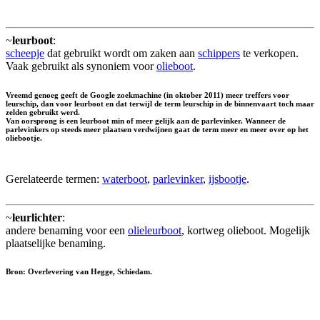
~
leurboot
:
scheepje
dat gebruikt wordt om zaken aan
schippers
te verkopen.
Vaak gebruikt als synoniem voor
olieboot
.
Vreemd genoeg geeft de Google zoekmachine (in oktober 2011) meer treffers voor
leurschip
, dan voor leurboot en dat terwijl de term leurschip in de binnenvaart toch maar
zelden gebruikt werd.
Van oorsprong is een leurboot min of meer gelijk aan de parlevinker. Wanneer de
parlevinkers op steeds meer plaatsen verdwijnen gaat de term meer en meer over op het
oliebootje.
Gerelateerde termen:
waterboot
,
parlevinker
,
ijsbootje
.
~
leurlichter
:
andere benaming voor een
olieleurboot
, kortweg olieboot. Mogelijk
plaatselijke benaming.
Bron: Overlevering van Hegge, Schiedam.