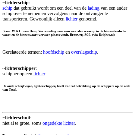
~
lichterschip
:
schip
dat gebruikt wordt om een deel van de
lading
van een ander
schip over te nemen en vervolgens naar de ontvanger te
transporteren. Gewoonlijk alleen
lichter
genoemd.
Bron: W.A.C. van Dam, Verzameling van voorwaarden waarop in de binnenlandsche
vaart en de binnenvaart vervoer plaats vindt. Brouwer,1929. (via Delpher.nl)
Gerelateerde termen:
hoofdschip
en
overslagschip
.
~
lichterschipper
:
schipper op een
lichter
.
De oude schrijfwijze,
lighterschipper
, heeft vooral betrekking op de schippers op de rede
van Texel.
.
~
lichterschuit
:
niet al te grote, soms
ongedekte
lichter
.