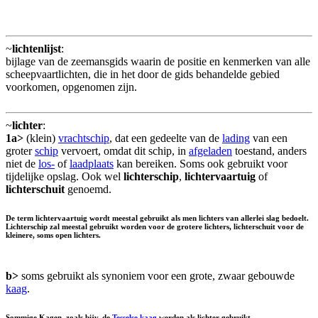
~
lichtenlijst
:
bijlage van de zeemansgids waarin de positie en kenmerken van alle
scheepvaartlichten, die in het door de gids behandelde gebied
voorkomen, opgenomen zijn.
~
lichter
:
1a>
(klein)
vrachtschip
, dat een gedeelte van de
lading
van een
groter
schip
vervoert, omdat dit schip, in
afgeladen
toestand, anders
niet de
los-
of
laadplaats
kan bereiken. Soms ook gebruikt voor
tijdelijke opslag. Ook wel
lichterschip
,
lichtervaartuig
of
lichterschuit
genoemd.
De term lichtervaartuig wordt meestal gebruikt als men lichters van allerlei slag bedoelt.
Lichterschip zal meestal gebruikt worden voor de grotere lichters, lichterschuit voor de
kleinere, soms open lichters.
b>
soms gebruikt als synoniem voor een grote, zwaar gebouwde
kaag
.
Sommige Kagen, zoals bijv. de
Tesselse kaag
werden als lichter gebruikt.