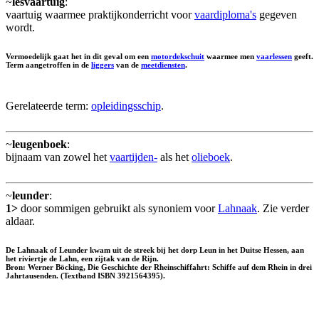
~
lesvaartuig
:
vaartuig waarmee praktijkonderricht voor
vaardiploma's
gegeven
wordt.
Vermoedelijk gaat het in dit geval om een
motordekschuit
waarmee men
vaarlessen
geeft.
Term aangetroffen in de
liggers
van de
meetdiensten
.
Gerelateerde term:
opleidingsschip
.
~
leugenboek
:
bijnaam van zowel het
vaartijden-
als het
olieboek
.
~
leunder
:
1>
door sommigen gebruikt als synoniem voor
Lahnaak
. Zie verder
aldaar.
De Lahnaak of Leunder kwam uit de streek bij het dorp Leun in het Duitse Hessen, aan
het riviertje de Lahn, een zijtak van de Rijn.
Bron: Werner Böcking, Die Geschichte der Rheinschiffahrt: Schiffe auf dem Rhein in drei
Jahrtausenden. (Textband ISBN 3921564395).