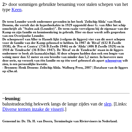
2>
door sommigen gebruikte benaming voor stalen schepen van het
type
Keen
.
De term Leunder wordt ondermeer gevonden in het boek 'Zeilschip Alida' van Henk
Dessens, die vertelt dat de hypotheekakte in 1929 opgesteld door G. van Aller het schip
omschrijft als "Stalen aak (Leunder)". De term raakt vervolgens bij de eigenaar van der
Kamp en zijn familie en kennissenkring in gebruik. Hier en daar wordt zelfs gesproken
van een
Overijsselse Leunder
.
De scheepswerf van Aller te Hasselt lijkt (volgens de liggers) vier van dit soort schepen
voor de familie van der Kamp gebouwd te hebben. In 1907 de 'Rival' (632 B Zwolle
1938), de 'Pro et Contra' (756 B Zwolle 1946) en de 'Alida' (406 B Zwolle 1929) en in
1910 de 'Eendracht' (36 B Dev 1947). De 'Rival' en de 'Eendracht' staan in de liggers
ondermeer te boek als laanaak(schip). Al deze schepen hadden dan ook een lengte van
weinig meer dan 32 meter en een breedte van minder dan 5,2 meter. In hoeverre men
deze serie, op verzoek van één familie en op één werf gebouwd als apart
scheepstype
wilt
zien, is een persoonlijke kwestie.
- Bronnen: Henk Dessens: Zeilschip Alida. Walburg Press, 2007 | Database van de liggers
op s2ho.nl.
~
leuning
:
balustradeachtig hekwerk langs de lange zijdes van de
slep
. [Links:
Diverse termen inzake de visserij
.]
Genoemd in: Dr. Th. H. van Doorn, Terminologie van Riviervissers in Nederland.