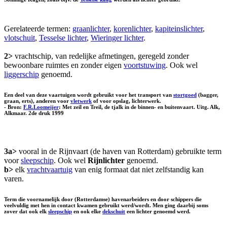
Gerelateerde termen:
graanlichter
,
korenlichter
,
kapiteinslichter
,
vlotschuit
,
Tesselse lichter
,
Wieringer lichter
.
2>
vrachtschip, van redelijke afmetingen, geregeld zonder
bewoonbare ruimtes en zonder eigen
voortstuwing
. Ook wel
liggerschip
genoemd.
Een deel van deze vaartuigen wordt gebruikt voor het transport van
stortgoed
(bagger,
graan, erts), anderen voor
vletwerk
of voor opslag, lichterwerk.
- Bron:
F.R.Loomeijer
: Met zeil en Treil, de tjalk in de binnen- en buitenvaart. Uitg. Alk,
Alkmaar. 2de druk 1999
3a>
vooral in de Rijnvaart (de haven van Rotterdam) gebruikte term
voor
sleepschip
. Ook wel
Rijnlichter
genoemd.
b>
elk
vrachtvaartuig
van enig formaat dat niet zelfstandig kan
varen.
Term die voornamelijk door (Rotterdamse) havenarbeiders en door schippers die
veelvuldig met hen in contact kwamen gebruikt werd/wordt. Men ging daarbij soms
zover dat ook elk
sleepschip
en ook elke
dekschuit
een lichter genoemd werd.