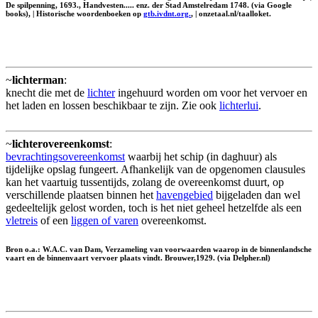
De spilpenning, 1693., Handvesten..... enz. der Stad Amstelredam 1748. (via Google
books), | Historische woordenboeken op
gtb.ivdnt.org.
, | onzetaal.nl/taalloket.
~
lichterman
:
knecht die met de
lichter
ingehuurd worden om voor het vervoer en
het laden en lossen beschikbaar te zijn. Zie ook
lichterlui
.
~
lichterovereenkomst
:
bevrachtingsovereenkomst
waarbij het schip (in daghuur) als
tijdelijke opslag fungeert. Afhankelijk van de opgenomen clausules
kan het vaartuig tussentijds, zolang de overeenkomst duurt, op
verschillende plaatsen binnen het
havengebied
bijgeladen dan wel
gedeeltelijk gelost worden, toch is het niet geheel hetzelfde als een
vletreis
of een
liggen of varen
overeenkomst.
Bron o.a.: W.A.C. van Dam, Verzameling van voorwaarden waarop in de binnenlandsche
vaart en de binnenvaart vervoer plaats vindt. Brouwer,1929. (via Delpher.nl)