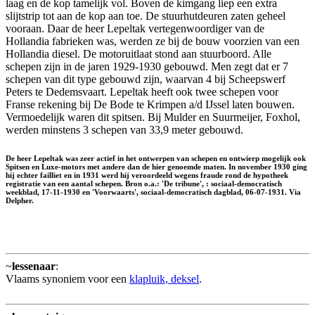
laag en de kop tamelijk vol. Boven de kimgang liep een extra
slijtstrip tot aan de kop aan toe. De stuurhutdeuren zaten geheel
vooraan. Daar de heer Lepeltak vertegenwoordiger van de
Hollandia fabrieken was, werden ze bij de bouw voorzien van een
Hollandia diesel. De motoruitlaat stond aan stuurboord. Alle
schepen zijn in de jaren 1929-1930 gebouwd. Men zegt dat er 7
schepen van dit type gebouwd zijn, waarvan 4 bij Scheepswerf
Peters te Dedemsvaart. Lepeltak heeft ook twee schepen voor
Franse rekening bij De Bode te Krimpen a/d IJssel laten bouwen.
Vermoedelijk waren dit spitsen. Bij Mulder en Suurmeijer, Foxhol,
werden minstens 3 schepen van 33,9 meter gebouwd.
De heer Lepeltak was zeer actief in het ontwerpen van schepen en ontwierp mogelijk ook
Spitsen en Luxe-motors met andere dan de hier genoemde maten. In november 1930 ging
hij echter failliet en in 1931 werd hij veroordeeld wegens fraude rond de hypotheek
registratie van een aantal schepen. Bron o.a.: 'De tribune', : sociaal-democratisch
weekblad, 17-11-1930 en 'Voorwaarts', sociaal-democratisch dagblad, 06-07-1931. Via
Delpher.
~
lessenaar
:
Vlaams synoniem voor een
klapluik, deksel
.