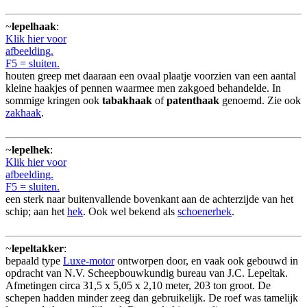
~
lepelhaak
:
Klik hier voor
afbeelding.
F5 = sluiten.
houten greep met daaraan een ovaal plaatje voorzien van een aantal
kleine haakjes of pennen waarmee men zakgoed behandelde. In
sommige kringen ook
tabakhaak
of
patenthaak
genoemd. Zie ook
zakhaak
.
~
lepelhek
:
Klik hier voor
afbeelding.
F5 = sluiten.
een sterk naar buitenvallende bovenkant aan de achterzijde van het
schip; aan het
hek
. Ook wel bekend als
schoenerhek
.
~
lepeltakker
:
bepaald type
Luxe-motor
ontworpen door, en vaak ook gebouwd in
opdracht van N.V. Scheepbouwkundig bureau van J.C. Lepeltak.
Afmetingen circa 31,5 x 5,05 x 2,10 meter, 203 ton groot. De
schepen hadden minder zeeg dan gebruikelijk. De roef was tamelijk