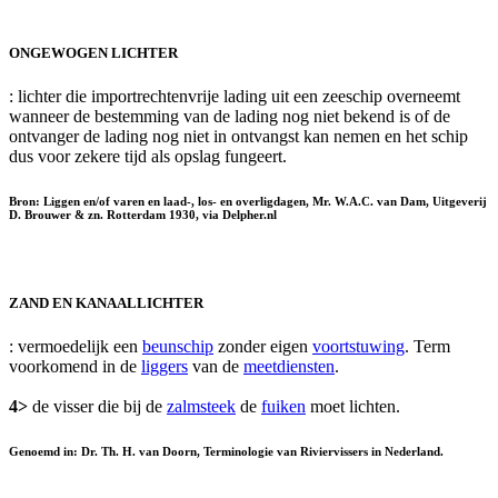
ONGEWOGEN LICHTER
: lichter die importrechtenvrije lading uit een zeeschip overneemt
wanneer de bestemming van de lading nog niet bekend is of de
ontvanger de lading nog niet in ontvangst kan nemen en het schip
dus voor zekere tijd als opslag fungeert.
Bron: Liggen en/of varen en laad-, los- en overligdagen, Mr. W.A.C. van Dam, Uitgeverij
D. Brouwer & zn. Rotterdam 1930, via Delpher.nl
ZAND EN KANAALLICHTER
: vermoedelijk een
beunschip
zonder eigen
voortstuwing
. Term
voorkomend in de
liggers
van de
meetdiensten
.
4>
de visser die bij de
zalmsteek
de
fuiken
moet lichten.
Genoemd in: Dr. Th. H. van Doorn, Terminologie van Riviervissers in Nederland.