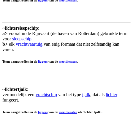
Term aangetroffen in de
liggers
van de
meetdiensten
.
~
lichtersleepschip
:
a>
vooral in de Rijnvaart (de haven van Rotterdam) gebruikte term
voor
sleepschip
.
b>
elk
vrachtvaartuig
van enig formaat dat niet zelfstandig kan
varen.
Term aangetroffen in de
liggers
van de
meetdiensten
.
~
lichtertjalk
:
vermoedelijk een
vrachtschip
van het type
tjalk
, dat als
lichter
fungeert.
Term aangetroffen in de
liggers
van de
meetdiensten
als 'lichter tjalk'.