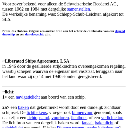
Voor zover bekend voer alleen de Schweizerische Reederei AG,
tussen 1962 en 1984 met dergelijke
samenstellen
.
De werkelijke benaming was: Schlepp-Schub-Leichter, afgekort tot
SLS.
Bron: Jos Hubens. Volgens een andere bron zou het echter de combinatie van een
slepend
duwschip
en een
duwsleepschip
zijn.
~
Liberated Ships Agreement
,
LSA
:
in 1946 door de geallieerde strijdkrachten overeengekomen regeling,
waarbij schepen waarvan de eigenaar niet vaststaat, teruggaan naar
het land waar zij op 14 mei 1940 stonden geregistreerd.
~
licht
:
1>
een
navigatielicht
aan boord van een schip.
2a>
een
baken
dat gekenmerkt wordt door een duidelijk zichtbaar
schijnsel. De
lichtbakens
, vroeger ook
binnenvuur
genoemd, zoals
daar zijn: een
lichtopstand
,
vuurtoren
,
lichtboei
, of een
verlichte ton
.
De lichtbron van een dergelijk baken wordt
fanaal
,
bakenlicht
of
geleidelicht
genoemd. [Links:
Diverse termen inzake bebakening
]