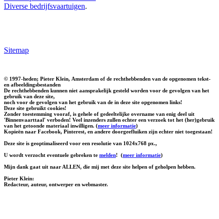
Diverse bedrijfsvaartuigen
.
Sitemap
© 1997-heden; Pieter Klein, Amsterdam of de rechthebbenden van de opgenomen tekst-
en afbeeldingsbestanden
De rechthebbenden kunnen niet aansprakelijk gesteld worden voor de gevolgen van het
gebruik van deze site,
noch voor de gevolgen van het gebruik van de in deze site opgenomen links!
Deze site gebruikt cookies!
Zonder toestemming vooraf, is gehele of gedeeltelijke overname van enig deel uit
'Binnenvaarttaal' verboden! Veel inzenders zullen echter een verzoek tot het (her)gebruik
van het getoonde materiaal inwilligen. (
meer informatie
)
Kopieën naar Facebook, Pinterest, en andere doorgeefluiken zijn echter niet toegestaan!
Deze site is geoptimaliseerd voor een resolutie van 1024x768 px.,
U wordt verzocht eventuele gebreken te
melden
!
(
meer informatie
)
Mijn dank gaat uit naar ALLEN, die mij met deze site helpen of geholpen hebben.
Pieter Klein:
Redacteur, auteur, ontwerper en webmaster.