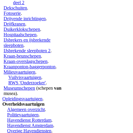
deel 2
Dekschuiten
.
Fotoserie
.
Drijvende inrichtingen
.
Drijfkranen
.
Duikerklokschepen
.
Hospitaalschepen
.
IJsbrekers en ijsbrekende
sleepboten
.
IJsbrekende sleepboten 2
.
Kraan-beunschepen
.
Kraan-overslagschepen
.
Kraanponton-baggerponton
.
Milieuvaartuigen
.
Vuilvisvaartuigen
.
RWS 'Onderzoeker'
.
Museumschepen
(schepen
van
musea).
Opleidingsvaartuigen
.
Overheidsvaartuigen
Algemeen overzicht
.
Politievaartuigen
.
Havendienst Rotterdam
.
Havendienst Amsterdam
.
Overige Havendiensten
.