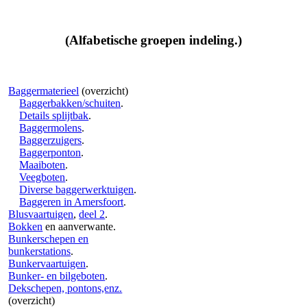
(Alfabetische groepen indeling.)
Baggermaterieel
(overzicht)
Baggerbakken/schuiten
.
Details splijtbak
.
Baggermolens
.
Baggerzuigers
.
Baggerponton
.
Maaiboten
.
Veegboten
.
Diverse baggerwerktuigen
.
Baggeren in Amersfoort
.
Blusvaartuigen
,
deel 2
.
Bokken
en aanverwante.
Bunkerschepen en
bunkerstations
.
Bunkervaartuigen
.
Bunker- en bilgeboten
.
Dekschepen, pontons,enz.
(overzicht)