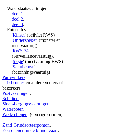
Waterstaatsvaartuigen.
deel 1
.
deel 2
.
deel 3
.
Fotoseries
'
Kinsel
' (peilvlet RWS)
'
Onderzoeker
' (monster en
meetvaartuig)
'
RWS 74
'
(Surveillancevaartuig).
'
Siege
' (meetvaartuig RWS)
'
Schuitengat
'
(betonningsvaartuig)
Parlevinkers
ijsbootjes
en andere venters of
bezorgers.
Postvaartuigen
.
Schuiten
.
Sleep-bergingsvaartuigen
.
Waterboten
.
Werkschepen
. (Overige soorten)
.
Zand-Grindsorteerponton
.
Zeeschepen in de binnenvaart
.