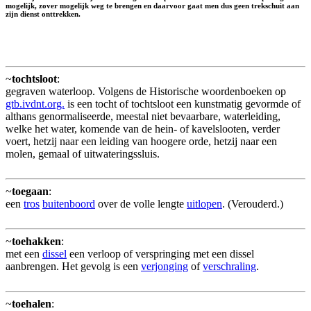
mogelijk, zover mogelijk weg te brengen en daarvoor gaat men dus geen trekschuit aan
zijn dienst onttrekken.
~
tochtsloot
:
gegraven waterloop. Volgens de Historische woordenboeken op
gtb.ivdnt.org.
is een tocht of tochtsloot een kunstmatig gevormde of
althans genormaliseerde, meestal niet bevaarbare, waterleiding,
welke het water, komende van de hein- of kavelslooten, verder
voert, hetzij naar een leiding van hoogere orde, hetzij naar een
molen, gemaal of uitwateringssluis.
~
toegaan
:
een
tros
buitenboord
over de volle lengte
uitlopen
. (Verouderd.)
~
toehakken
:
met een
dissel
een verloop of verspringing met een dissel
aanbrengen. Het gevolg is een
verjonging
of
verschraling
.
~
toehalen
: