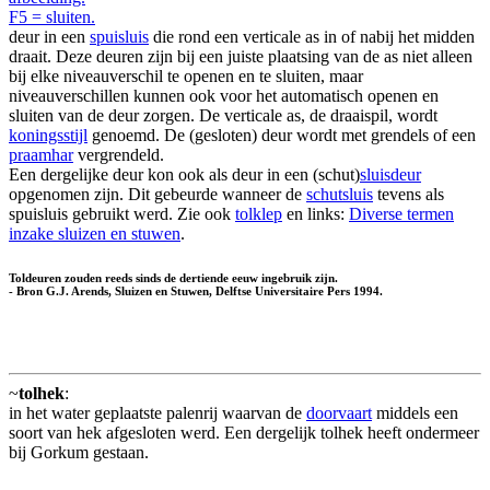
F5 = sluiten.
deur in een
spuisluis
die rond een verticale as in of nabij het midden
draait. Deze deuren zijn bij een juiste plaatsing van de as niet alleen
bij elke niveauverschil te openen en te sluiten, maar
niveauverschillen kunnen ook voor het automatisch openen en
sluiten van de deur zorgen. De verticale as, de draaispil, wordt
koningsstijl
genoemd. De (gesloten) deur wordt met grendels of een
praamhar
vergrendeld.
Een dergelijke deur kon ook als deur in een (schut)
sluisdeur
opgenomen zijn. Dit gebeurde wanneer de
schutsluis
tevens als
spuisluis gebruikt werd. Zie ook
tolklep
en links:
Diverse termen
inzake sluizen en stuwen
.
Toldeuren zouden reeds sinds de dertiende eeuw ingebruik zijn.
- Bron G.J. Arends, Sluizen en Stuwen, Delftse Universitaire Pers 1994.
~
tolhek
:
in het water geplaatste palenrij waarvan de
doorvaart
middels een
soort van hek afgesloten werd. Een dergelijk tolhek heeft ondermeer
bij Gorkum gestaan.