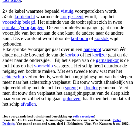
tochtsloot
.
2>
de kabel waarmee bepaald
vistuig
voortgetrokken wordt.
a>
de
kordetocht
waarmee de
kor
gesleept
wordt, is op het
voorschip
belegd
. Het uiteinde van de tocht splitst zich in twee
sprinkels
/
voorgangers
. De ene sprinkel/voorganger gaat naar de
voorzijde van het net aan de ene kant, de andere naar de andere
kant. Deze voorkant wordt door de
korboom
of
korstok
wijd
gehouden.
Elke sprinkel/voorganger gaat over in een
hanepoot
waarvan één
einde naar de bovenzijde van de
korkop
of het
korijzer
gaat en de
ander naar de onderzijde. - Bij het slepen van de
garnalenkor
is de
tocht dus op het
voorschip
vastgezet. Het schip heeft daardoor de
neiging een bocht te maken. Met een tweede touw wat met het
achterschip
verbonden is, wordt het aangrijpingspunt van het slepen
meer naar het achterschip verplaatst. Dit touw wordt afhankelijk van
zijn verbinding met de tocht een
spreng
of
flodder
genoemd. Viert
men dit touw dan verplaatst het aangrijpingspunt van de sleep zich
naar voor en zal het schip gaan
oploeven
, haalt men het aan dat zal
het schip
afvallen
.
Het voorgaande heeft uitsluitend betrekking op
zeilvaartuigen
!
Bron: Dr. Th. H. van Doorn, Terminologie van Riviervissers in Nederland. |
Peter
Dorleijn
, Van gaand en staand want, deel 1, Enkhuizen. Uitg. Van Kampen & zn, 1982.