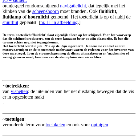
F5 = sluiten.
oranje-geel rondomschijnend
navigatielicht
, dat tegelijk met het
klinken van de
scheepshoorn
moet branden. Ook
fluitlicht
,
fluitlamp
of
hoornlicht
genoemd. Het toeterlicht is op of nabij de
stuurhut
geplaatst. [
nr. 11 in afbeelding
.]
De term 'toeterlicht/fluitlicht' slaat eigenlijk alleen op het schijnsel. Voor het voorwerp
dat dit schijnsel produceert, zou de term lantaarn beter op zijn plaats zijn. Ik ben die
termen echter nog niet tegengekomen.
Het toeterlicht werd in juli 1952 op de Rijn ingevoerd. De toename van het aantal
motorvaartuigen en de toenemende nachtvaart waren de redenen voor het invoeren van
deze maatregel. Toen de stoomschepen nog de dienst uitmaakten en er 'snachts niet of
weinig gevaren werd, kon men aan de stoompluim zien wie er blies.
~
toetrekken
:
van
visnetten
: de uiteinden van het net dusdanig bewegen dat de vis
er in opgesloten raakt
.
~
toetuigen
:
verouderde term voor
toetakelen
en ook voor
optuigen
.