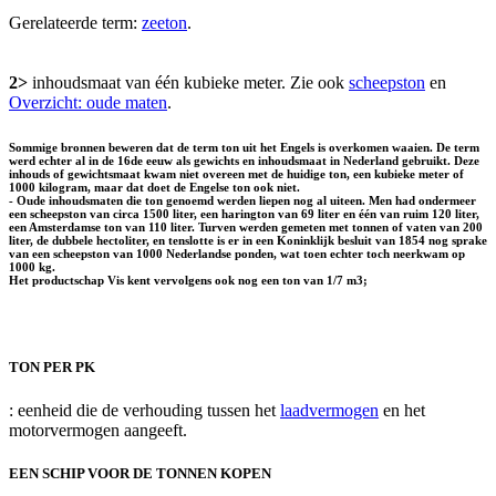
Gerelateerde term:
zeeton
.
2>
inhoudsmaat van één kubieke meter. Zie ook
scheepston
en
Overzicht: oude maten
.
Sommige bronnen beweren dat de term ton uit het Engels is overkomen waaien. De term
werd echter al in de 16de eeuw als gewichts en inhoudsmaat in Nederland gebruikt. Deze
inhouds of gewichtsmaat kwam niet overeen met de huidige ton, een kubieke meter of
1000 kilogram, maar dat doet de Engelse ton ook niet.
- Oude inhoudsmaten die ton genoemd werden liepen nog al uiteen. Men had ondermeer
een scheepston van circa 1500 liter, een harington van 69 liter en één van ruim 120 liter,
een Amsterdamse ton van 110 liter. Turven werden gemeten met tonnen of vaten van 200
liter, de dubbele hectoliter, en tenslotte is er in een Koninklijk besluit van 1854 nog sprake
van een scheepston van 1000 Nederlandse ponden, wat toen echter toch neerkwam op
1000 kg.
Het productschap Vis kent vervolgens ook nog een ton van 1/7 m3;
TON PER PK
: eenheid die de verhouding tussen het
laadvermogen
en het
motorvermogen aangeeft.
EEN SCHIP VOOR DE TONNEN KOPEN