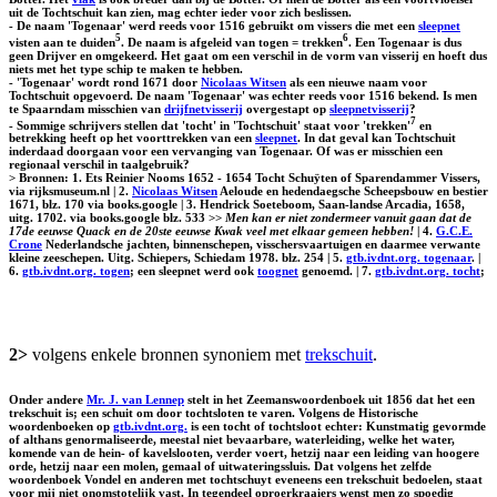
uit de Tochtschuit kan zien, mag echter ieder voor zich beslissen.
- De naam 'Togenaar' werd reeds voor 1516 gebruikt om vissers die met een
sleepnet
5
6
visten aan te duiden
. De naam is afgeleid van togen = trekken
. Een Togenaar is dus
geen Drijver en omgekeerd. Het gaat om een verschil in de vorm van visserij en hoeft dus
niets met het type schip te maken te hebben.
- 'Togenaar' wordt rond 1671 door
Nicolaas Witsen
als een nieuwe naam voor
Tochtschuit opgevoerd. De naam 'Togenaar' was echter reeds voor 1516 bekend. Is men
te Spaarndam misschien van
drijfnetvisserij
overgestapt op
sleepnetvisserij
?
7
- Sommige schrijvers stellen dat 'tocht' in 'Tochtschuit' staat voor 'trekken'
en
betrekking heeft op het voorttrekken van een
sleepnet
. In dat geval kan Tochtschuit
inderdaad doorgaan voor een vervanging van Togenaar. Of was er misschien een
regionaal verschil in taalgebruik?
> Bronnen: 1. Ets Reinier Nooms 1652 - 1654 Tocht Schuÿten of Sparendammer Vissers,
via rijksmuseum.nl | 2.
Nicolaas Witsen
Aeloude en hedendaegsche Scheepsbouw en bestier
1671, blz. 170 via books.google | 3. Hendrick Soeteboom, Saan-landse Arcadia, 1658,
uitg. 1702. via books.google blz. 533 >>
Men kan er niet zondermeer vanuit gaan dat de
17de eeuwse Quack en de 20ste eeuwse Kwak veel met elkaar gemeen hebben!
| 4.
G.C.E.
Crone
Nederlandsche jachten, binnenschepen, visschersvaartuigen en daarmee verwante
kleine zeeschepen. Uitg. Schiepers, Schiedam 1978. blz. 254 | 5.
gtb.ivdnt.org. togenaar
. |
6.
gtb.ivdnt.org. togen
; een sleepnet werd ook
toognet
genoemd. | 7.
gtb.ivdnt.org. tocht
;
2>
volgens enkele bronnen synoniem met
trekschuit
.
Onder andere
Mr. J. van Lennep
stelt in het Zeemanswoordenboek uit 1856 dat het een
trekschuit is; een schuit om door tochtsloten te varen. Volgens de Historische
woordenboeken op
gtb.ivdnt.org.
is een tocht of tochtsloot echter: Kunstmatig gevormde
of althans genormaliseerde, meestal niet bevaarbare, waterleiding, welke het water,
komende van de hein- of kavelslooten, verder voert, hetzij naar een leiding van hoogere
orde, hetzij naar een molen, gemaal of uitwateringssluis. Dat volgens het zelfde
woordenboek Vondel en anderen met tochtschuyt eveneens een trekschuit bedoelen, staat
voor mij niet onomstotelijk vast. In tegendeel oproerkraaiers wenst men zo spoedig