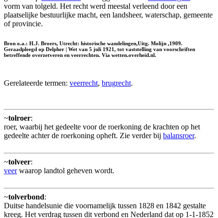
vorm van tolgeld. Het recht werd meestal verleend door een
plaatselijke bestuurlijke macht, een landsheer, waterschap, gemeente
of provincie.
Bron o.a.: H.J. Broers, Utrecht: historische wandelingen,Uitg. Molijn ,1909.
Geraadpleegd op Delpher | Wet van 5 juli 1921, tot vaststelling van voorschriften
betreffende overzetveren en veerrechten. Via wetten.overheid.nl.
Gerelateerde termen:
veerrecht
,
brugrecht
.
~
tolroer
:
roer, waarbij het gedeelte voor de roerkoning de krachten op het
gedeelte achter de roerkoning opheft. Zie verder bij
balansroer
.
~
tolveer
:
veer
waarop landtol geheven wordt.
~
tolverbond
:
Duitse handelsunie die voornamelijk tussen 1828 en 1842 gestalte
kreeg. Het verdrag tussen dit verbond en Nederland dat op 1-1-1852