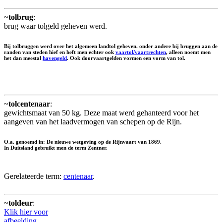
~
tolbrug
:
brug waar tolgeld geheven werd.
Bij tolbruggen werd over het algemeen landtol geheven. onder andere bij bruggen aan de
randen van steden hief en heft men echter ook
vaartol/vaartrechten
, alleen noemt men
het dan meestal
havengeld
. Ook doorvaartgelden vormen een vorm van tol.
~
tolcentenaar
:
gewichtsmaat van 50 kg. Deze maat werd gehanteerd voor het
aangeven van het laadvermogen van schepen op de Rijn.
O.a. genoemd in: De nieuwe wetgeving op de Rijnvaart van 1869.
In Duitsland gebruikt men de term Zentner.
Gerelateerde term:
centenaar
.
~
toldeur
:
Klik hier voor
afbeelding.