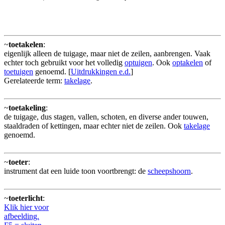
~
toetakelen
:
eigenlijk alleen de tuigage, maar niet de zeilen, aanbrengen. Vaak
echter toch gebruikt voor het volledig
optuigen
. Ook
optakelen
of
toetuigen
genoemd. [
Uitdrukkingen e.d.
]
Gerelateerde term:
takelage
.
~
toetakeling
:
de tuigage, dus stagen, vallen, schoten, en diverse ander touwen,
staaldraden of kettingen, maar echter niet de zeilen. Ook
takelage
genoemd.
~
toeter
:
instrument dat een luide toon voortbrengt: de
scheepshoorn
.
~
toeterlicht
:
Klik hier voor
afbeelding.