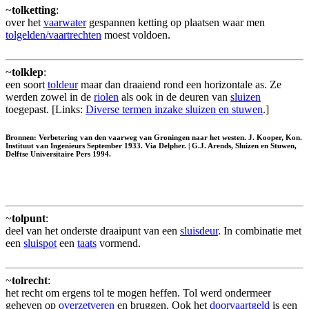
~
tolketting
:
over het
vaarwater
gespannen ketting op plaatsen waar men
tolgelden/vaartrechten
moest voldoen.
~
tolklep
:
een soort
toldeur
maar dan draaiend rond een horizontale as. Ze
werden zowel in de
riolen
als ook in de deuren van
sluizen
toegepast. [Links:
Diverse termen inzake sluizen en stuwen
.]
Bronnen: Verbetering van den vaarweg van Groningen naar het westen. J. Kooper, Kon.
Instituut van Ingenieurs September 1933. Via Delpher. | G.J. Arends, Sluizen en Stuwen,
Delftse Universitaire Pers 1994.
~
tolpunt
:
deel van het onderste draaipunt van een
sluisdeur
. In combinatie met
een
sluispot
een
taats
vormend.
~
tolrecht
:
het recht om ergens tol te mogen heffen. Tol werd ondermeer
geheven op
overzetveren
en bruggen. Ook het
doorvaartgeld
is een