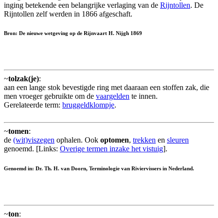
inging betekende een belangrijke verlaging van de
Rijntollen
. De
Rijntollen zelf werden in 1866 afgeschaft.
Bron: De nieuwe wetgeving op de Rijnvaart H. Nijgh 1869
~
tolzak(je)
:
aan een lange stok bevestigde ring met daaraan een stoffen zak, die
men vroeger gebruikte om de
vaargelden
te innen.
Gerelateerde term:
bruggeldklompje
.
~
tomen
:
de
(wit)viszegen
ophalen. Ook
optomen
,
trekken
en
sleuren
genoemd. [Links:
Overige termen inzake het vistuig
].
Genoemd in: Dr. Th. H. van Doorn, Terminologie van Riviervissers in Nederland.
~
ton
: