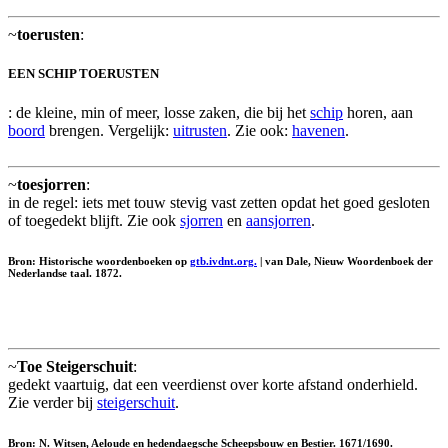
~
toerusten
:
EEN SCHIP TOERUSTEN
: de kleine, min of meer, losse zaken, die bij het
schip
horen, aan
boord
brengen. Vergelijk:
uitrusten
. Zie ook:
havenen
.
~
toesjorren
:
in de regel: iets met touw stevig vast zetten opdat het goed gesloten
of toegedekt blijft. Zie ook
sjorren
en
aansjorren
.
Bron: Historische woordenboeken op
gtb.ivdnt.org.
| van Dale, Nieuw Woordenboek der
Nederlandse taal. 1872.
~
Toe Steigerschuit
:
gedekt vaartuig, dat een veerdienst over korte afstand onderhield.
Zie verder bij
steigerschuit
.
Bron: N. Witsen, Aeloude en hedendaegsche Scheepsbouw en Bestier. 1671/1690.