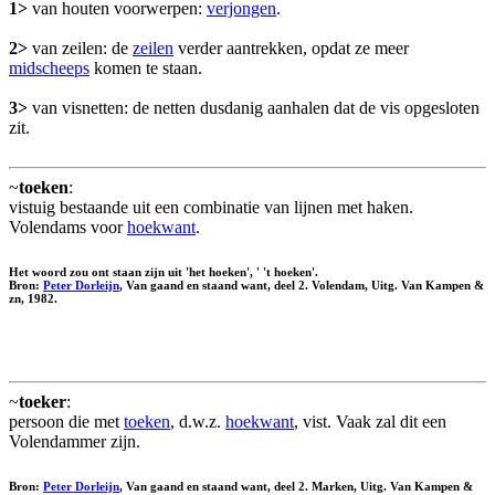
1>
van houten voorwerpen:
verjongen
.
2>
van zeilen: de
zeilen
verder aantrekken, opdat ze meer
midscheeps
komen te staan.
3>
van visnetten: de netten dusdanig aanhalen dat de vis opgesloten
zit.
~
toeken
:
vistuig bestaande uit een combinatie van lijnen met haken.
Volendams voor
hoekwant
.
Het woord zou ont staan zijn uit 'het hoeken', ' 't hoeken'.
Bron:
Peter Dorleijn
, Van gaand en staand want, deel 2. Volendam, Uitg. Van Kampen &
zn, 1982.
~
toeker
:
persoon die met
toeken
, d.w.z.
hoekwant
, vist. Vaak zal dit een
Volendammer zijn.
Bron:
Peter Dorleijn
, Van gaand en staand want, deel 2. Marken, Uitg. Van Kampen &