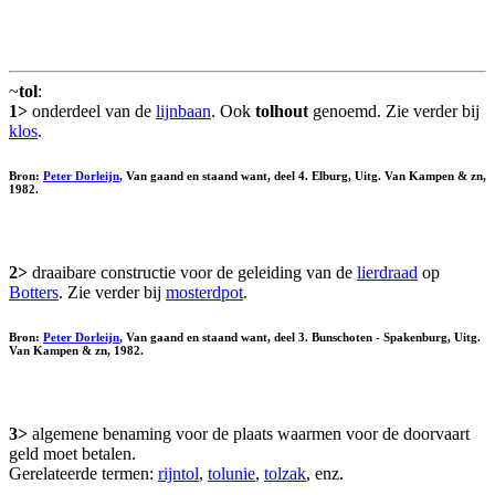
~
tol
:
1>
onderdeel van de
lijnbaan
. Ook
tolhout
genoemd. Zie verder bij
klos
.
Bron:
Peter Dorleijn
, Van gaand en staand want, deel 4. Elburg, Uitg. Van Kampen & zn,
1982.
2>
draaibare constructie voor de geleiding van de
lierdraad
op
Botters
. Zie verder bij
mosterdpot
.
Bron:
Peter Dorleijn
, Van gaand en staand want, deel 3. Bunschoten - Spakenburg, Uitg.
Van Kampen & zn, 1982.
3>
algemene benaming voor de plaats waarmen voor de doorvaart
geld moet betalen.
Gerelateerde termen:
rijntol
,
tolunie
,
tolzak
, enz.