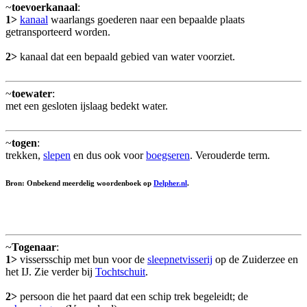
~
toevoerkanaal
:
1>
kanaal
waarlangs goederen naar een bepaalde plaats
getransporteerd worden.
2>
kanaal dat een bepaald gebied van water voorziet.
~
toewater
:
met een gesloten ijslaag bedekt water.
~
togen
:
trekken,
slepen
en dus ook voor
boegseren
. Verouderde term.
Bron: Onbekend meerdelig woordenboek op
Delpher.nl
.
~
Togenaar
:
1>
vissersschip met bun voor de
sleepnetvisserij
op de Zuiderzee en
het IJ. Zie verder bij
Tochtschuit
.
2>
persoon die het paard dat een schip trek begeleidt; de