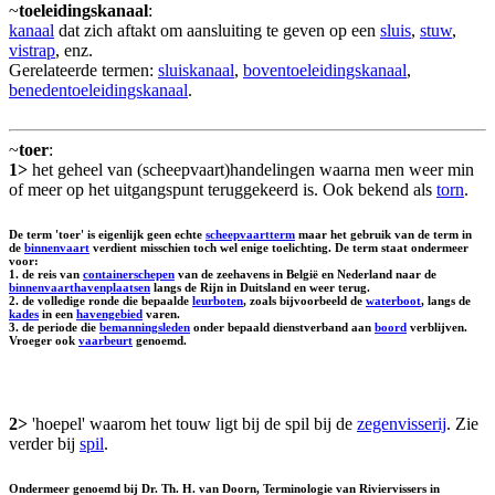
~
toeleidingskanaal
:
kanaal
dat zich aftakt om aansluiting te geven op een
sluis
,
stuw
,
vistrap
, enz.
Gerelateerde termen:
sluiskanaal
,
boventoeleidingskanaal
,
benedentoeleidingskanaal
.
~
toer
:
1>
het geheel van (scheepvaart)handelingen waarna men weer min
of meer op het uitgangspunt teruggekeerd is. Ook bekend als
torn
.
De term 'toer' is eigenlijk geen echte
scheepvaartterm
maar het gebruik van de term in
de
binnenvaart
verdient misschien toch wel enige toelichting. De term staat ondermeer
voor:
1. de reis van
containerschepen
van de zeehavens in België en Nederland naar de
binnenvaarthavenplaatsen
langs de Rijn in Duitsland en weer terug.
2. de volledige ronde die bepaalde
leurboten
, zoals bijvoorbeeld de
waterboot
, langs de
kades
in een
havengebied
varen.
3. de periode die
bemanningsleden
onder bepaald dienstverband aan
boord
verblijven.
Vroeger ook
vaarbeurt
genoemd.
2>
'hoepel' waarom het touw ligt bij de spil bij de
zegenvisserij
. Zie
verder bij
spil
.
Ondermeer genoemd bij Dr. Th. H. van Doorn, Terminologie van Riviervissers in