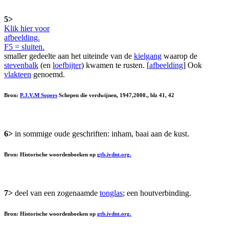
5>
Klik hier voor
afbeelding.
F5 = sluiten.
smaller gedeelte aan het uiteinde van de
kielgang
waarop de
stevenbalk
(en
loefbijter
) kwamen te rusten. [
afbeelding
] Ook
vlakteen
genoemd.
Bron:
P.J.V.M Sopers
Schepen die verdwijnen, 1947,2000., blz 41, 42
6>
in sommige oude geschriften: inham, baai aan de kust.
Bron: Historische woordenboeken op
gtb.ivdnt.org.
7>
deel van een zogenaamde
tonglas
; een houtverbinding.
Bron: Historische woordenboeken op
gtb.ivdnt.org.