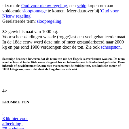
: i.v.m. de
Oud voor nieuw regeling
, een
schip
kopen om aan
voldoende
slooptonnage
te komen. Meer daarover bij '
Oud voor
Nieuw regeling
'.
Gerelateerde term:
sloopregeling
.
3>
gewichtsmaat van 1000 kg.
Voor scheepsladingen was de (rogge)last een veel gehanteerde maat.
In de 18de eeuw werd deze min of meer gestandariseerd naar 2000
kg en pas rond 1900 verdrongen door de ton. Zie ook
scheepston
.
Sommige bronnen beweren dat de term ton uit het Engels is overkomen waaien. De term
werd echter al in de 16de eeuw als gewichts en inhoudsmaat in Nederland gebruikt. Deze
inhouds of gewichtsmaat kwam niet overeen met de huidige ton, een kubieke meter of
1000 kilogram, maar dat doet de Engelse ton ook niet.
4>
KROMME TON
:
Klik hier voor
afbeelding.
F5 = sluiten.