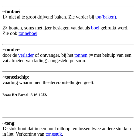
~
tonboei
:
1>
niet al te groot drijvend baken. Zie verder bij
ton(baken)
.
2>
houten, soms met ijzer beslagen vat dat als
boei
gebruikt werd.
Zie ook
tonneboei
.
~
tonder
:
door de
verlader
of ontvanger, bij het
tonnen
(= met behulp van een
vat afmeten van lading) aangesteld persoon.
~
toneelschip
:
vaartuig waarin men theatervoorstellingen geeft.
Bron: Het Parool 13-03-1952.
~
tong
:
1>
stuk hout dat in een punt uitloopt en tussen twee andere stukken
in ligt. Verkorting van
tongstuk
.