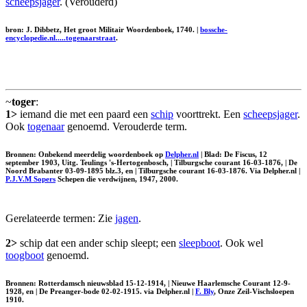
scheepsjager
. (Verouderd)
bron: J. Dibbetz, Het groot Militair Woordenboek, 1740. |
bossche-
encyclopedie.nl.....togenaarstraat
.
~
toger
:
1>
iemand die met een paard een
schip
voorttrekt. Een
scheepsjager
.
Ook
togenaar
genoemd. Verouderde term.
Bronnen: Onbekend meerdelig woordenboek op
Delpher.nl
| Blad: De Fiscus, 12
september 1903, Uitg. Teulings 's-Hertogenbosch, | Tilburgsche courant 16-03-1876, | De
Noord Brabanter 03-09-1895 blz.3, en | Tilburgsche courant 16-03-1876. Via Delpher.nl |
P.J.V.M Sopers
Schepen die verdwijnen, 1947, 2000.
Gerelateerde termen: Zie
jagen
.
2>
schip dat een ander schip sleept; een
sleepboot
. Ook wel
toogboot
genoemd.
Bronnen: Rotterdamsch nieuwsblad 15-12-1914, | Nieuwe Haarlemsche Courant 12-9-
1928, en | De Preanger-bode 02-02-1915. via Delpher.nl |
F. Bly
, Onze Zeil-Vischsloepen
1910.