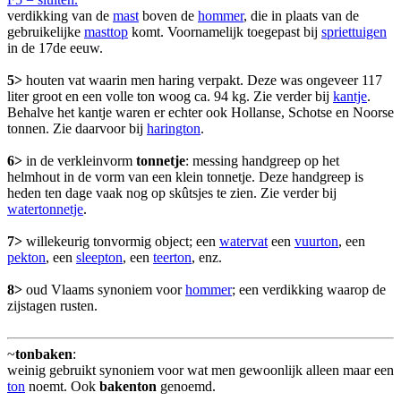
verdikking van de
mast
boven de
hommer
, die in plaats van de
gebruikelijke
masttop
komt. Voornamelijk toegepast bij
spriettuigen
in de 17de eeuw.
5>
houten vat waarin men haring verpakt. Deze was ongeveer 117
liter groot en een volle ton woog ca. 94 kg. Zie verder bij
kantje
.
Behalve het kantje waren er echter ook Hollanse, Schotse en Noorse
tonnen. Zie daarvoor bij
harington
.
6>
in de verkleinvorm
tonnetje
: messing handgreep op het
helmhout in de vorm van een klein tonnetje. Deze handgreep is
heden ten dage vaak nog op skûtsjes te zien. Zie verder bij
watertonnetje
.
7>
willekeurig tonvormig object; een
watervat
een
vuurton
, een
pekton
, een
sleepton
, een
teerton
, enz.
8>
oud Vlaams synoniem voor
hommer
; een verdikking waarop de
zijstagen rusten.
~
tonbaken
:
weinig gebruikt synoniem voor wat men gewoonlijk alleen maar een
ton
noemt. Ook
bakenton
genoemd.