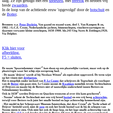
laag. Ze zijn getuigd met een
sprietzeil
, met
breefok
en hebben vrij
brede
zwaarden
.
In de loop van de achttiende eeuw 'opgevolgd' door de
botschuit
en
de
Botter
.
Bronnen: o.a.
Peter Dorleijn
, Van gaand en staand want, deel 1. Van Kampen & zn,
1982. | G.C.E. Crone, Nederlandsche jachten, binnenschepen, visschersvaartuigen en
daarmee verwante kleine zeeschepen, 1650-1900. blz.243 Uitg Swets & Zeitlinger,1926.
Via Delpher.
Klik hier voor
afbeelding.
F5 = sluiten.
1
De naam 'Spaarndammer visser'
kan slaan op een plaatselijke variant, maar ook op de
plaats/regio waar het schip zijn oorsprong had.
2
- De naam 'drijver' wordt al bij Nicolaas Witsen
als equivalent opgevoerd. De term wijst
op het vissen met
drijfnetten
.
Het is mogelijk onder invloed van
P. Le Comte
dat schrijvers de Togtschuit als voorloper
van de
Botter
zijn gaan zien. Le Comte noemt de
Kwakken
namelijk tevens Tochtschuiten
of Drijvers en maakt bij de Botters niet of nauwelijks onderscheid tussen Botters en
Volendammer kwakken.
3
4
Ook in 1658
werden Drijvers en Quacken trouwens al over één kam geschoren
.
1
- Nooms
tekent de Tochtschuit met een vrij breed
boeisel
en een vrij hoog
achterschip
,
terwijl voor Botters toch juist het smalle boeisel en lage achterschip kenmerkend zijn.
4
- Het model in het Scheepvaart Museum Amsterdam, dat door Crone
als 'Tocht schuit of
Drijver' betiteld werd, mist de
zeeg
en ook het brede boeisel wat ik bij de schepen van
Nooms meen te zien. Ook mist het ook de hoge kop, en het lage smalle achterschip van de
Botter. Het
vlak
is ook breder dan bij de Botter. Of men de Botter als een voortvloeisel