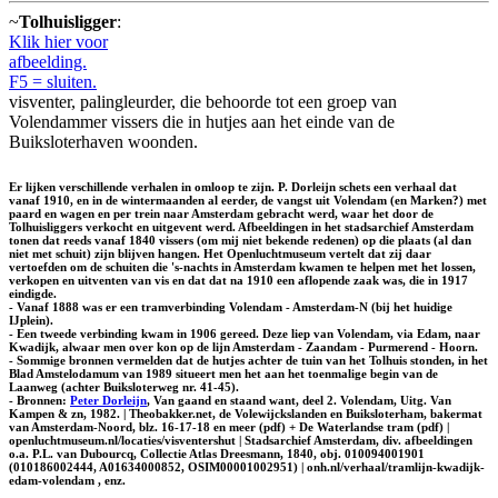
~
Tolhuisligger
:
Klik hier voor
afbeelding.
F5 = sluiten.
visventer, palingleurder, die behoorde tot een groep van
Volendammer vissers die in hutjes aan het einde van de
Buiksloterhaven woonden.
Er lijken verschillende verhalen in omloop te zijn. P. Dorleijn schets een verhaal dat
vanaf 1910, en in de wintermaanden al eerder, de vangst uit Volendam (en Marken?) met
paard en wagen en per trein naar Amsterdam gebracht werd, waar het door de
Tolhuisliggers verkocht en uitgevent werd. Afbeeldingen in het stadsarchief Amsterdam
tonen dat reeds vanaf 1840 vissers (om mij niet bekende redenen) op die plaats (al dan
niet met schuit) zijn blijven hangen. Het Openluchtmuseum vertelt dat zij daar
vertoefden om de schuiten die 's-nachts in Amsterdam kwamen te helpen met het lossen,
verkopen en uitventen van vis en dat dat na 1910 een aflopende zaak was, die in 1917
eindigde.
- Vanaf 1888 was er een tramverbinding Volendam - Amsterdam-N (bij het huidige
IJplein).
- Een tweede verbinding kwam in 1906 gereed. Deze liep van Volendam, via Edam, naar
Kwadijk, alwaar men over kon op de lijn Amsterdam - Zaandam - Purmerend - Hoorn.
- Sommige bronnen vermelden dat de hutjes achter de tuin van het Tolhuis stonden, in het
Blad Amstelodamum van 1989 situeert men het aan het toenmalige begin van de
Laanweg (achter Buiksloterweg nr. 41-45).
- Bronnen:
Peter Dorleijn
, Van gaand en staand want, deel 2. Volendam, Uitg. Van
Kampen & zn, 1982. | Theobakker.net, de Volewijckslanden en Buiksloterham, bakermat
van Amsterdam-Noord, blz. 16-17-18 en meer (pdf) + De Waterlandse tram (pdf) |
openluchtmuseum.nl/locaties/visventershut | Stadsarchief Amsterdam, div. afbeeldingen
o.a. P.L. van Dubourcq, Collectie Atlas Dreesmann, 1840, obj. 010094001901
(010186002444, A01634000852, OSIM00001002951) | onh.nl/verhaal/tramlijn-kwadijk-
edam-volendam , enz.