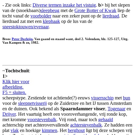
- Zie ook links:
Diverse termen inzake het vistuig
.
b>
bij het slepen
van de (snoekbaars)
sleepbeug
met de
Grote Botter of Kwak
liep de
tocht vanaf de
voorbolder
naar een zeker punt op de
lierdraad
. De
lierdraad zat met een
klephaak
op de lus van de
sneestoktouwen/evenaar
.
Bron:
Peter Dorleijn
, Van gaand en staand want, deel 2. Volendam, blz. 125-127, Uitg.
Van Kampen & zn, 1982.
~
Tochtschuit
:
1>
Klik hier voor
afbeelding.
F5 = sluiten.
scheepstype. Zestiende tot achtiende(?) eeuws
vissersschip
met
bun
voor de
sleepnetvisserij
op de Zuiderzee en het IJ tussen Amsterdam
en de duinen. Ook bekend als
Spaarndammer visser
,
Togenaar
en
Drijver
. Het vaartuig heeft een vooroverhangende, vrij ronde kop,
met kromme
voorstevenbalk
. Vrij rond, maar toch
gehaald
achterschip met achterovervallende
achterstevenbalk
. Ze hadden een
plat
vlak
en hoekige
kimmen
. Het
berghout
ligt bij deze schepen vrij