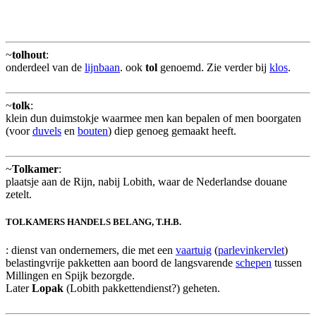
~
tolhout
:
onderdeel van de
lijnbaan
. ook
tol
genoemd. Zie verder bij
klos
.
~
tolk
:
klein dun duimstokje waarmee men kan bepalen of men boorgaten
(voor
duvels
en
bouten
) diep genoeg gemaakt heeft.
~
Tolkamer
:
plaatsje aan de Rijn, nabij Lobith, waar de Nederlandse douane
zetelt.
TOLKAMERS HANDELS BELANG, T.H.B.
: dienst van ondernemers, die met een
vaartuig
(
parlevinkervlet
)
belastingvrije pakketten aan boord de langsvarende
schepen
tussen
Millingen en Spijk bezorgde.
Later
Lopak
(Lobith pakkettendienst?) geheten.