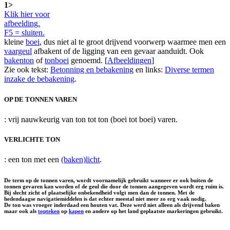
1>
Klik hier voor
afbeelding.
F5 = sluiten.
kleine
boei
, dus niet al te groot drijvend voorwerp waarmee men een
vaargeul
afbakent of de ligging van een gevaar aanduidt. Ook
bakenton
of
tonboei
genoemd. [
Afbeeldingen
]
Zie ook tekst:
Betonning en bebakening
en links:
Diverse termen
inzake de bebakening
.
OP DE TONNEN VAREN
: vrij nauwkeurig van ton tot ton (boei tot boei) varen.
VERLICHTE TON
: een ton met een
(baken)licht
.
De term op de tonnen varen, wordt voornamelijk gebruikt wanneer er ook buiten de
tonnen gevaren kan worden of de geul die door de tonnen aangegeven wordt erg ruim is.
Bij slecht zicht of plaatselijke onbekendheid volgt men dan de tonnen. Met de
hedendaagse navigatiemiddelen is dat echter meestal niet meer zo erg vaak nodig.
De ton was vroeger inderdaad een houten vat. Deze werd niet alleen als drijvend baken
maar ook als
topteken
op
kapen
en andere op het land geplaatste markeringen gebruikt.