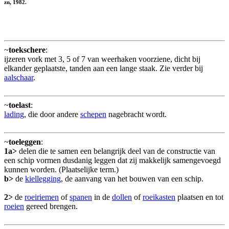
zn, 1982.
~
toekschere
:
ijzeren vork met 3, 5 of 7 van weerhaken voorziene, dicht bij
elkander geplaatste, tanden aan een lange staak. Zie verder bij
aalschaar
.
~
toelast
:
lading
, die door andere
schepen
nagebracht wordt.
~
toeleggen
:
1a>
delen die te samen een belangrijk deel van de constructie van
een schip vormen dusdanig leggen dat zij makkelijk samengevoegd
kunnen worden. (Plaatselijke term.)
b>
de
kiellegging
, de aanvang van het bouwen van een schip.
2>
de
roeiriemen
of
spanen
in de
dollen
of
roeikasten
plaatsen en tot
roeien
gereed brengen.