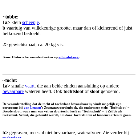
~
tobbe
:
1a>
klein
scheepje
.
b
vaartuig van willekeurige grootte, maar dan of kleinerend of juist
liefkozend bedoeld.
2>
gewichtsmaat; ca. 20 kg vis.
Bron: Historische woordenboeken op
gtb.ivdnt.org.
.
~
tocht
:
1a>
smalle
vaart
, die aan beide einden aansluiting op andere
bevaarbare
wateren heeft. Ook
tochtsloot
of
sloot
genoemd.
De veronderstelling dat de tocht of tochtsloot bevaarbaar is, vindt mogelijk zijn
oorsprong bij
van Lennep
's Zeemanswoordenboek, die ondermeer stelt: 'Tochtsloot' =
Breede sloot, waar men een vrijen doortocht heeft en 'Tochtschuit' = 't Zelfde als
trekschuit. Schuit, die gebruikt wordt, om door Tochtslooten of binnenvaarten te gaan.
b>
gegraven, meestal niet bevaarbare, waterafvoer. Zie verder bij