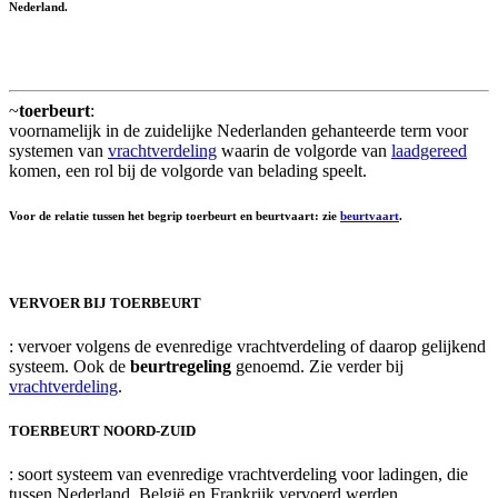
Nederland.
~
toerbeurt
:
voornamelijk in de zuidelijke Nederlanden gehanteerde term voor
systemen van
vrachtverdeling
waarin de volgorde van
laadgereed
komen, een rol bij de volgorde van belading speelt.
Voor de relatie tussen het begrip toerbeurt en beurtvaart: zie
beurtvaart
.
VERVOER BIJ TOERBEURT
: vervoer volgens de evenredige vrachtverdeling of daarop gelijkend
systeem. Ook de
beurtregeling
genoemd. Zie verder bij
vrachtverdeling
.
TOERBEURT NOORD-ZUID
: soort systeem van evenredige vrachtverdeling voor ladingen, die
tussen Nederland, België en Frankrijk vervoerd werden.