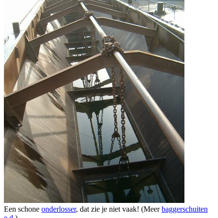
Een schone
onderlosser
, dat zie je niet vaak! (Meer
baggerschuiten
e.d.
)