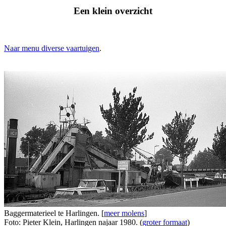
Een klein overzicht
Naar menu diverse vaartuigen
.
Baggermaterieel te Harlingen. [
meer molens
]
Foto: Pieter Klein, Harlingen najaar 1980. (
groter formaat
)