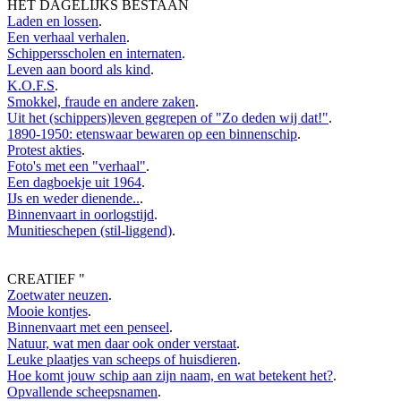
HET DAGELIJKS BESTAAN
Laden en lossen
.
Een verhaal verhalen
.
Schippersscholen en internaten
.
Leven aan boord als kind
.
K.O.F.S
.
Smokkel, fraude en andere zaken
.
Uit het (schippers)leven gegrepen of "Zo deden wij dat!"
.
1890-1950: etenswaar bewaren op een binnenschip
.
Protest akties
.
Foto's met een "verhaal"
.
Een dagboekje uit 1964
.
IJs en weder dienende..
.
Binnenvaart in oorlogstijd
.
Munitieschepen (stil-liggend)
.
CREATIEF
"
Zoetwater neuzen
.
Mooie kontjes
.
Binnenvaart met een penseel
.
Natuur, wat men daar ook onder verstaat
.
Leuke plaatjes van scheeps of huisdieren
.
Hoe komt jouw schip aan zijn naam, en wat betekent het?
.
Opvallende scheepsnamen
.