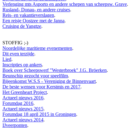
Verlenging mts Asporto en andere schepen van scheepsw. Grave
.
Rusland- Donau- en andere cruises
.
Reis- en vakantieverslagen
.
Een reisje Oostzee met de Janna
.
Cruising de Yangtze
.
STOFFIG ;-)
Noordelijke maritieme evenementen
.
Dit even terzijde
.
Lied
.
Inscripties op ankers
.
Boek over Scheepswerf "Westerbroek" J.G. Bröerken
.
Beunschip gezocht voor speelfilm
.
Bijeenkomst W.S.S - Vereniging de Binnenvaart
.
De beste wensen voor Kerstmis en 2017
.
Het Greenheart Project
.
Actueel nieuws 2016
.
Forumdag 2016
.
Actueel nieuws 2015
.
Forumdag 18 april 2015 in Groningen
.
Actueel nieuws 2014
.
IJveerponten
.