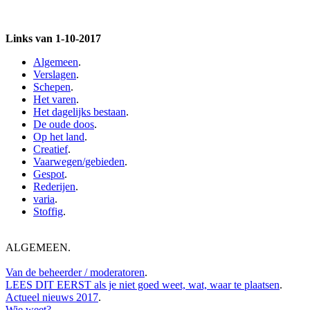
Links van 1-10-2017
Algemeen
.
Verslagen
.
Schepen
.
Het varen
.
Het dagelijks bestaan
.
De oude doos
.
Op het land
.
Creatief
.
Vaarwegen/gebieden
.
Gespot
.
Rederijen
.
varia
.
Stoffig
.
ALGEMEEN
.
Van de beheerder / moderatoren
.
LEES DIT EERST als je niet goed weet, wat, waar te plaatsen
.
Actueel nieuws 2017
.
Wie weet?
.