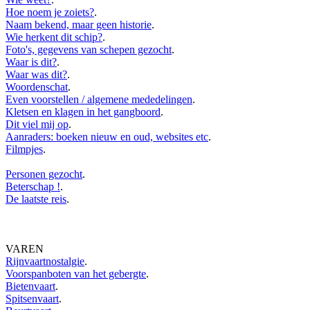
Hoe noem je zoiets?
.
Naam bekend, maar geen historie
.
Wie herkent dit schip?
.
Foto's, gegevens van schepen gezocht
.
Waar is dit?
.
Waar was dit?
.
Woordenschat
.
Even voorstellen / algemene mededelingen
.
Kletsen en klagen in het gangboord
.
Dit viel mij op
.
Aanraders: boeken nieuw en oud, websites etc
.
Filmpjes
.
Personen gezocht
.
Beterschap !
.
De laatste reis
.
VAREN
Rijnvaartnostalgie
.
Voorspanboten van het gebergte
.
Bietenvaart
.
Spitsenvaart
.