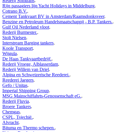
Rederij Somtrans
.
Rijn passagiers lijn Yacht Holidays in Middelburg
.
Cotrano B.V.
.
Cement Tankvaart BV in Amsterdam/Raamsdonksveer
.
Benzine en Petroleum Handelsmaatschappij - B.P. Tankers.
.
Gulf Oil Nederland vloot
.
Rederij Burmester.
.
Stolt Nielsen
.
Interstream Barging tankers
.
Koole Transport
.
Wijgula
.
De Haas Tankvaartbedrijf.
.
Rederij Vroege, Alblasserdam
.
Rederij Willem van Driel
.
Alpina en Schweizerische Reederei.
.
Reederei Jaegers
.
Gefo / Unitas
.
Imperial Shipping Group
.
MSG Mainschiffahrts-Genossenschaft eG.
.
Rederij Fluvia
.
Broere Tankers
.
Chemgas
.
CSPL, Tsjechië.
.
Alvracht
.
Bituma en Thermo schepen.
.