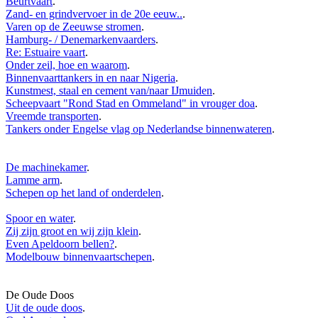
Beurtvaart
.
Zand- en grindvervoer in de 20e eeuw..
.
Varen op de Zeeuwse stromen
.
Hamburg- / Denemarkenvaarders
.
Re: Estuaire vaart
.
Onder zeil, hoe en waarom
.
Binnenvaarttankers in en naar Nigeria
.
Kunstmest, staal en cement van/naar IJmuiden
.
Scheepvaart "Rond Stad en Ommeland" in vrouger doa
.
Vreemde transporten
.
Tankers onder Engelse vlag op Nederlandse binnenwateren
.
De machinekamer
.
Lamme arm
.
Schepen op het land of onderdelen
.
Spoor en water
.
Zij zijn groot en wij zijn klein
.
Even Apeldoorn bellen?
.
Modelbouw binnenvaartschepen
.
De Oude Doos
Uit de oude doos
.