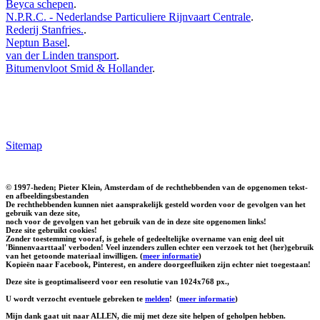
Beyca schepen
.
N.P.R.C. - Nederlandse Particuliere Rijnvaart Centrale
.
Rederij Stanfries.
.
Neptun Basel
.
van der Linden transport
.
Bitumenvloot Smid & Hollander
.
Sitemap
© 1997-heden; Pieter Klein, Amsterdam of de rechthebbenden van de opgenomen tekst-
en afbeeldingsbestanden
De rechthebbenden kunnen niet aansprakelijk gesteld worden voor de gevolgen van het
gebruik van deze site,
noch voor de gevolgen van het gebruik van de in deze site opgenomen links!
Deze site gebruikt cookies!
Zonder toestemming vooraf, is gehele of gedeeltelijke overname van enig deel uit
'Binnenvaarttaal' verboden! Veel inzenders zullen echter een verzoek tot het (her)gebruik
van het getoonde materiaal inwilligen. (
meer informatie
)
Kopieën naar Facebook, Pinterest, en andere doorgeefluiken zijn echter niet toegestaan!
Deze site is geoptimaliseerd voor een resolutie van 1024x768 px.,
U wordt verzocht eventuele gebreken te
melden
!
(
meer informatie
)
Mijn dank gaat uit naar ALLEN, die mij met deze site helpen of geholpen hebben.