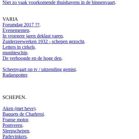
Niet zo vaak voorkomende thuishavens in de binnenvaart
.
VARIA
Forumdag 2017 ??
.
Evenementen
.
In vroegere jaren deklast varen
.
Zuiderzeewerken 1932 - schepen gezocht
.
Letters in cirkels
.
munitieschip
.
De verhoogde en de hoge den
.
Scheepvaart op tv / uitzending gemist
.
Radarspotter
.
SCHEPEN
.
Aken (met heve)
.
Baquets de Charleroi
.
Franse motor
.
Pontveren
.
Sleepschepen
.
Parlevinkers
.