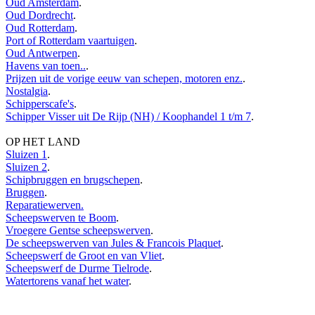
Oud Amsterdam
.
Oud Dordrecht
.
Oud Rotterdam
.
Port of Rotterdam vaartuigen
.
Oud Antwerpen
.
Havens van toen..
.
Prijzen uit de vorige eeuw van schepen, motoren enz.
.
Nostalgia
.
Schipperscafe's
.
Schipper Visser uit De Rijp (NH) / Koophandel 1 t/m 7
.
OP HET LAND
Sluizen 1
.
Sluizen 2
.
Schipbruggen en brugschepen
.
Bruggen
.
Reparatiewerven.
Scheepswerven te Boom
.
Vroegere Gentse scheepswerven
.
De scheepswerven van Jules & Francois Plaquet
.
Scheepswerf de Groot en van Vliet
.
Scheepswerf de Durme Tielrode
.
Watertorens vanaf het water
.