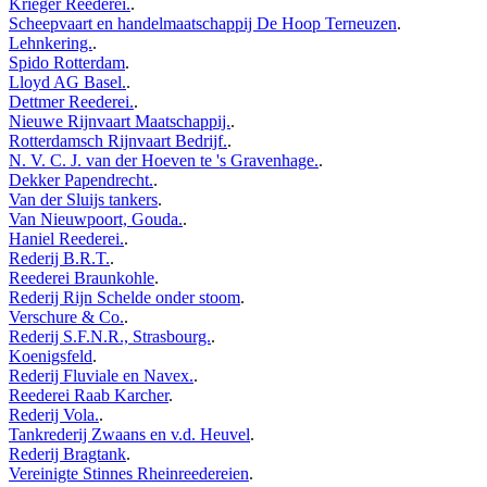
Krieger Reederei.
.
Scheepvaart en handelmaatschappij De Hoop Terneuzen
.
Lehnkering.
.
Spido Rotterdam
.
Lloyd AG Basel.
.
Dettmer Reederei.
.
Nieuwe Rijnvaart Maatschappij.
.
Rotterdamsch Rijnvaart Bedrijf.
.
N. V. C. J. van der Hoeven te 's Gravenhage.
.
Dekker Papendrecht.
.
Van der Sluijs tankers
.
Van Nieuwpoort, Gouda.
.
Haniel Reederei.
.
Rederij B.R.T.
.
Reederei Braunkohle
.
Rederij Rijn Schelde onder stoom
.
Verschure & Co.
.
Rederij S.F.N.R., Strasbourg.
.
Koenigsfeld
.
Rederij Fluviale en Navex.
.
Reederei Raab Karcher
.
Rederij Vola.
.
Tankrederij Zwaans en v.d. Heuvel
.
Rederij Bragtank
.
Vereinigte Stinnes Rheinreedereien
.