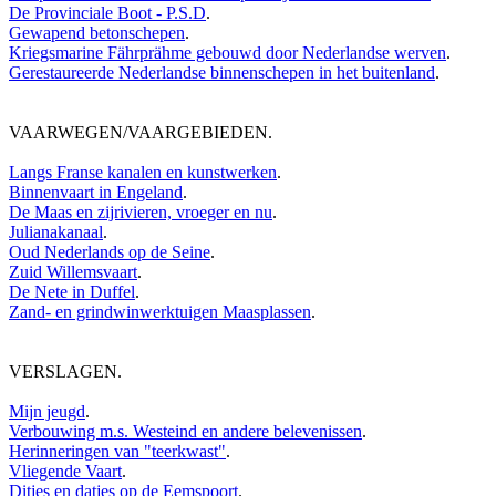
De Provinciale Boot - P.S.D
.
Gewapend betonschepen
.
Kriegsmarine Fährprähme gebouwd door Nederlandse werven
.
Gerestaureerde Nederlandse binnenschepen in het buitenland
.
VAARWEGEN/VAARGEBIEDEN
.
Langs Franse kanalen en kunstwerken
.
Binnenvaart in Engeland
.
De Maas en zijrivieren, vroeger en nu
.
Julianakanaal
.
Oud Nederlands op de Seine
.
Zuid Willemsvaart
.
De Nete in Duffel
.
Zand- en grindwinwerktuigen Maasplassen
.
VERSLAGEN
.
Mijn jeugd
.
Verbouwing m.s. Westeind en andere belevenissen
.
Herinneringen van "teerkwast"
.
Vliegende Vaart
.
Ditjes en datjes op de Eemspoort
.