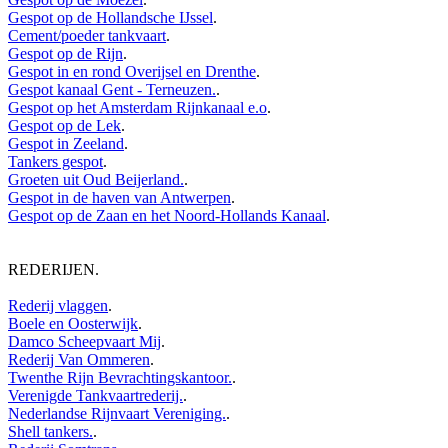
Gespot op de Hollandsche IJssel
.
Cement/poeder tankvaart
.
Gespot op de Rijn
.
Gespot in en rond Overijsel en Drenthe
.
Gespot kanaal Gent - Terneuzen.
.
Gespot op het Amsterdam Rijnkanaal e.o
.
Gespot op de Lek
.
Gespot in Zeeland
.
Tankers gespot
.
Groeten uit Oud Beijerland.
.
Gespot in de haven van Antwerpen
.
Gespot op de Zaan en het Noord-Hollands Kanaal
.
REDERIJEN
.
Rederij vlaggen
.
Boele en Oosterwijk
.
Damco Scheepvaart Mij
.
Rederij Van Ommeren
.
Twenthe Rijn Bevrachtingskantoor.
.
Verenigde Tankvaartrederij.
.
Nederlandse Rijnvaart Vereniging.
.
Shell tankers.
.