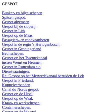
GESPOT
.
Bunker- en bilge schepen
.
Spitsen gespot
.
Gespot algemeen
.
Gespot bij de sloperij
.
Gespot in Lith
.
Gespot op de Maas
.
Passagiers- en rondvaartboten
.
Gespot in de regio 's-Hertogenbosch
.
Gespot in Groningerland
.
Beunschepen
.
Gespot op het Twentekanaal
.
tussen Weurt en Heumen
.
Gespot in Rotterdam e.o
.
Dienstvaartuigen
.
Re: Gespot op het Merwedekanaal bezuiden de Lek
.
Gespot in Friesland
.
Koppelverbanden
.
Canal du Nords gespot
.
Gespot op de IJssel
.
Gespot op de Waal
.
Kraan- en werkschepen
.
Containerschepen
.
Gespot op de Moezel
.