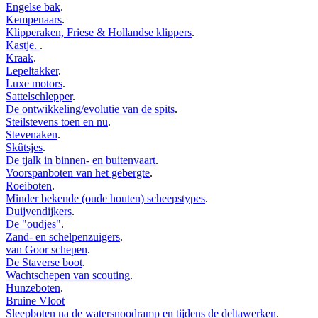
Engelse bak
.
Kempenaars
.
Klipperaken, Friese & Hollandse klippers
.
Kastje.
.
Kraak
.
Lepeltakker
.
Luxe motors
.
Sattelschlepper
.
De ontwikkeling/evolutie van de spits
.
Steilstevens toen en nu
.
Stevenaken
.
Skûtsjes
.
De tjalk in binnen- en buitenvaart
.
Voorspanboten van het gebergte
.
Roeiboten
.
Minder bekende (oude houten) scheepstypes
.
Duijvendijkers
.
De "oudjes"
.
Zand- en schelpenzuigers
.
van Goor schepen
.
De Staverse boot
.
Wachtschepen van scouting
.
Hunzeboten
.
Bruine Vloot
Sleepboten na de watersnoodramp en tijdens de deltawerken
.