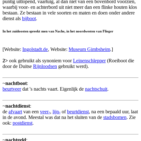
puntig uitlopend, vaartuig, al dan niet van een bovenbord voorzien,
waarbij voor- en achterbord uit niet meer dan een flinke houten klos
bestaan. Ze bestaan in vele soorten en maten en doen onder andere
dienst als
bijboot
.
In het zuidoosten spreekt men van Nache, in het noordwesten van Flieger
[Website:
Ingolstadt.de
, Website:
Museum Gimbsheim
.]
2>
ook gebruikt als synoniem voor
Leinenschlepper
(Roeiboot die
door de Duitse
Rijnloodsen
gebruikt werd).
~
nachtboot
:
beurtveer
dat 's nachts vaart. Eigenlijk de
nachtschuit
.
~
nachtdienst
:
de
afvaart
van een
veer-
,
lijn-
of
beurtdienst
, na een bepaald uur, laat
in de avond. Meestal was dat na het sluiten van de
stadsbomen
. Zie
ook:
postdienst
.
~
nachtgeld
: