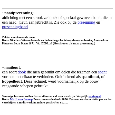
~
naadprezenning
:
afdichting met een strook zeildoek of speciaal gewoven band, die in
een naad, gleuf, aangebracht is. Zie ook bij de
presenning
en
presenningband
Zelden voorkomende term.
Bron: Nicolaas Witsen Aeloude en hedendaegsche Scheepsbouw en bestier, Amsterdam
Pieter en Joan Blaeu 1671. Via DBNL.nl (Geschreven als naat-prezenning.)
~
naaibout
:
een soort
dook
die men gebruikt om delen die tezamen een
spant
vormen met elkaar te verbinden. Ook bekend als
spantbout
, of
koppelbout
. Deze techniek werd voornamelijk bij de bouw
zeegaande schepen gebruikt.
Sommige bronnen stellen dat naaibouten e.d. van staal zijn. Vergelijk
naainagel
.
Bron:
Mr. J. van Lennep
Zeemanswoordenboek 1856. De term naaibout duikt pas na het
verschijnen van dit werk in andere geschriften op......