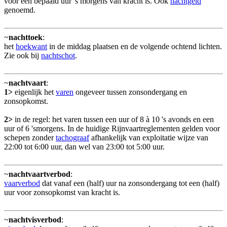
voor een bepaald uur 's morgens van kracht is. Ook
nachtgeld
genoemd.
~
nachttoek
:
het
hoekwant
in de middag plaatsen en de volgende ochtend lichten.
Zie ook bij
nachtschot
.
~
nachtvaart
:
1>
eigenlijk het
varen
ongeveer tussen zonsondergang en
zonsopkomst.
2>
in de regel: het varen tussen een uur of 8 à 10 's avonds en een
uur of 6 'smorgens. In de huidige Rijnvaartreglementen gelden voor
schepen zonder
tachograaf
afhankelijk van exploitatie wijze van
22:00 tot 6:00 uur, dan wel van 23:00 tot 5:00 uur.
~
nachtvaartverbod
:
vaarverbod
dat vanaf een (half) uur na zonsondergang tot een (half)
uur voor zonsopkomst van kracht is.
~
nachtvisverbod
: