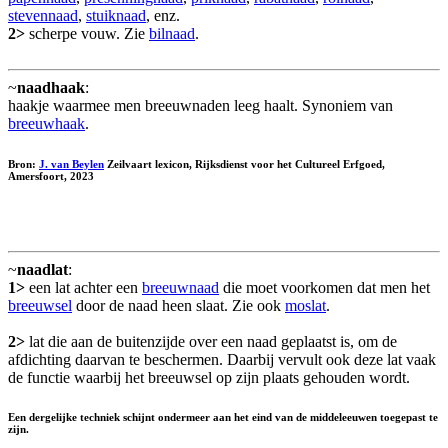
stevennaad
,
stuiknaad
, enz.
2>
scherpe vouw. Zie
bilnaad
.
~
naadhaak
:
haakje waarmee men breeuwnaden leeg haalt. Synoniem van
breeuwhaak
.
Bron:
J. van Beylen
Zeilvaart lexicon, Rijksdienst voor het Cultureel Erfgoed,
Amersfoort, 2023
~
naadlat
:
1>
een lat achter een
breeuwnaad
die moet voorkomen dat men het
breeuwsel
door de naad heen slaat. Zie ook
moslat
.
2>
lat die aan de buitenzijde over een naad geplaatst is, om de
afdichting daarvan te beschermen. Daarbij vervult ook deze lat vaak
de functie waarbij het breeuwsel op zijn plaats gehouden wordt.
Een dergelijke techniek schijnt ondermeer aan het eind van de middeleeuwen toegepast te
zijn.