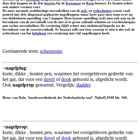
deze drie koppen en de drie
kootjes
bij de
Kagenaar
en
Keen
bestaat. Er komen echter
ook andere vormen voor.
De meer normale rechthoekige stevenbalken van de
pak-
en
trekschuiten
waren vaak
gesierd met drie diagonaal geplaatste nagelkoppen, maar later gaat men soms over op
een dobbelsteen opstelling van 5 koppen. Deze laatste opstelling treft men ook aan op de
bovenkant van de stevenbalk van de niet al te grote zeilende schuiten en vrachtscheepjes
met rechte stevenbalken. De versiering blijft echter niet uitsluitend beperkt tot de
bovenkant van de voorstevenbalk. Er bestaat zelfs een foto waarop te zien is dat ook de
achterkant van het
helmhout
een versiering met vijf nagelkoppen heeft.
Gerelateerde term:
scheepssier
.
~
nagelplug
:
korte, dikke , houten pen, waarmee het overgebleven gedeelte van
het gat, dat voor een
duvel
of
dook
geboord is, afgedicht wordt.
Ook
nagelprop
genoemd. Vergelijk:
daalder
.
Bron: van Dale, 'handwoordenboek der Nederlandsche taal'. Nijhoff,1948 blz. 560.
~
nagelprop
:
korte, dikke , houten pen, waarmee het overgebleven gedeelte van
het gat, dat voor een
duvel
of
dook
geboord is, afgedicht wordt.