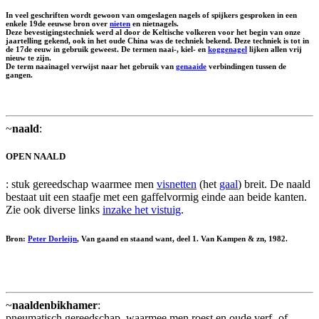
In veel geschriften wordt gewoon van
omgeslagen nagels
of spijkers gesproken in een
enkele 19de eeuwse bron over
nieten
en nietnagels.
Deze bevestigingstechniek werd al door de Keltische volkeren voor het begin van onze
jaartelling gekend, ook in het oude China was de techniek bekend. Deze techniek is tot in
de 17de eeuw in gebruik geweest. De termen naai-, kiel- en
koggenagel
lijken allen vrij
nieuw te zijn.
De term naainagel verwijst naar het gebruik van
genaaide
verbindingen tussen de
gangen.
~
naald
:
OPEN NAALD
: stuk gereedschap waarmee men
visnetten
(het
gaal
) breit. De naald
bestaat uit een staafje met een gaffelvormig einde aan beide kanten.
Zie ook diverse links
inzake het vistuig
.
Bron:
Peter Dorleijn
, Van gaand en staand want, deel 1. Van Kampen & zn, 1982.
~
naaldenbikhamer
:
pneumatisch gereedschap, waarmee men roest en oude verf- of