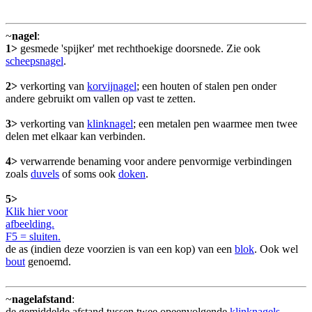
~
nagel
:
1>
gesmede 'spijker' met rechthoekige doorsnede. Zie ook
scheepsnagel
.
2>
verkorting van
korvijnagel
; een houten of stalen pen onder
andere gebruikt om vallen op vast te zetten.
3>
verkorting van
klinknagel
; een metalen pen waarmee men twee
delen met elkaar kan verbinden.
4>
verwarrende benaming voor andere penvormige verbindingen
zoals
duvels
of soms ook
doken
.
5>
Klik hier voor
afbeelding.
F5 = sluiten.
de as (indien deze voorzien is van een kop) van een
blok
. Ook wel
bout
genoemd.
~
nagelafstand
:
de gemiddelde afstand tussen twee opeenvolgende
klinknagels
.