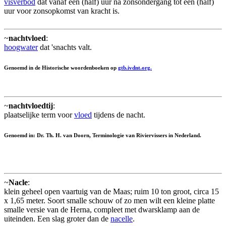
visverbod
dat vanaf een (half) uur na zonsondergang tot een (half)
uur voor zonsopkomst van kracht is.
~
nachtvloed
:
hoogwater
dat 'snachts valt.
Genoemd in de Historische woordenboeken op
gtb.ivdnt.org.
~
nachtvloedtij
:
plaatselijke term voor
vloed
tijdens de nacht.
Genoemd in: Dr. Th. H. van Doorn, Terminologie van Riviervissers in Nederland.
~
Nacle
:
klein geheel open vaartuig van de Maas; ruim 10 ton groot, circa 15
x 1,65 meter. Soort smalle schouw of zo men wilt een kleine platte
smalle versie van de Herna, compleet met dwarsklamp aan de
uiteinden. Een slag groter dan de
nacelle
.