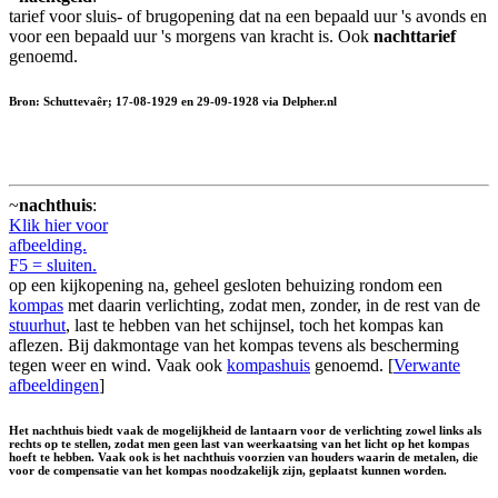
tarief voor sluis- of brugopening dat na een bepaald uur 's avonds en
voor een bepaald uur 's morgens van kracht is. Ook
nachttarief
genoemd.
Bron: Schuttevaêr; 17-08-1929 en 29-09-1928 via Delpher.nl
~
nachthuis
:
Klik hier voor
afbeelding.
F5 = sluiten.
op een kijkopening na, geheel gesloten behuizing rondom een
kompas
met daarin verlichting, zodat men, zonder, in de rest van de
stuurhut
, last te hebben van het schijnsel, toch het kompas kan
aflezen. Bij dakmontage van het kompas tevens als bescherming
tegen weer en wind. Vaak ook
kompashuis
genoemd. [
Verwante
afbeeldingen
]
Het nachthuis biedt vaak de mogelijkheid de lantaarn voor de verlichting zowel links als
rechts op te stellen, zodat men geen last van weerkaatsing van het licht op het kompas
hoeft te hebben. Vaak ook is het nachthuis voorzien van houders waarin de metalen, die
voor de compensatie van het kompas noodzakelijk zijn, geplaatst kunnen worden.