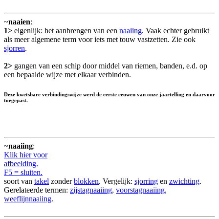
~
naaien
:
1>
eigenlijk: het aanbrengen van een
naaiing
. Vaak echter gebruikt
als meer algemene term voor iets met touw vastzetten. Zie ook
sjorren
.
2>
gangen van een schip door middel van riemen, banden, e.d. op
een bepaalde wijze met elkaar verbinden.
Deze kwetsbare verbindingswijze werd de eerste eeuwen van onze jaartelling en daarvoor
toegepast.
~
naaiing
:
Klik hier voor
afbeelding.
F5 = sluiten.
soort van
takel
zonder
blokken
. Vergelijk:
sjorring
en
zwichting
.
Gerelateerde termen:
zijstagnaaiing
,
voorstagnaaiing
,
weeflijnnaaiing
.