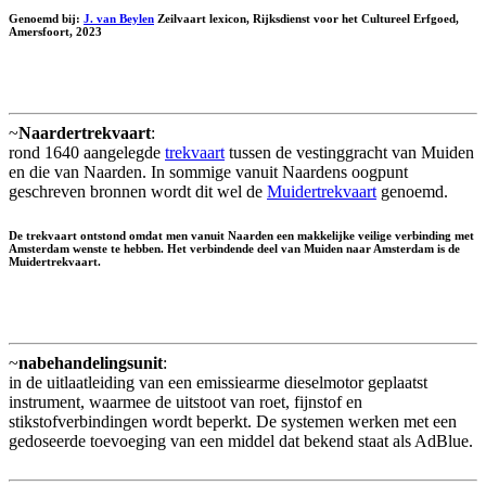
Genoemd bij:
J. van Beylen
Zeilvaart lexicon, Rijksdienst voor het Cultureel Erfgoed,
Amersfoort, 2023
~
Naardertrekvaart
:
rond 1640 aangelegde
trekvaart
tussen de vestinggracht van Muiden
en die van Naarden. In sommige vanuit Naardens oogpunt
geschreven bronnen wordt dit wel de
Muidertrekvaart
genoemd.
De trekvaart ontstond omdat men vanuit Naarden een makkelijke veilige verbinding met
Amsterdam wenste te hebben. Het verbindende deel van Muiden naar Amsterdam is de
Muidertrekvaart.
~
nabehandelingsunit
:
in de uitlaatleiding van een emissiearme dieselmotor geplaatst
instrument, waarmee de uitstoot van roet, fijnstof en
stikstofverbindingen wordt beperkt. De systemen werken met een
gedoseerde toevoeging van een middel dat bekend staat als AdBlue.