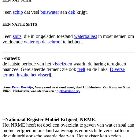
EEN NAT SCHIP
: een
schip
dat veel
buiswater
aan
dek
krijgt.
EEN NATTE SPITS
: een
spits
, die in ongeladen toestand
waterballast
in moet nemen om
voldoende
water op de schroef
te hebben.
~
nateelt
:
de laatste periode van het
visseizoen
waarin de haring terugkeert
naar zee. Gerelateerde termen: zie ook
teelt
en de links:
Diverse
termen inzake het visserij
.
Bron:
Peter Dorleijn
, Van gaand en staand want, deel 1 Enkhuizen. Van Kampen & zn,
1982. | Historische woordenboeken op
gtb.ivdnt.org.
~
Nationaal Register Mobiel Erfgoed
,
NRME
:
Het NRME heeft tot doel een overzicht te geven van wat er zoal aan
mobiel erfgoed in ons land aanwezig is en inzicht te verschaffen in
de cultuurhistorische waarde daarvan. Het register kan gezien