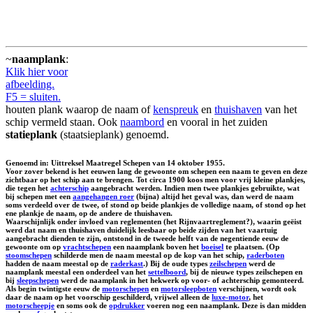
~
naamplank
:
Klik hier voor
afbeelding.
F5 = sluiten.
houten plank waarop de naam of
kenspreuk
en
thuishaven
van het
schip vermeld staan. Ook
naambord
en vooral in het zuiden
statieplank
(staatsieplank) genoemd.
Genoemd in: Uittreksel Maatregel Schepen van 14 oktober 1955.
Voor zover bekend is het eeuwen lang de gewoonte om schepen een naam te geven en deze
zichtbaar op het schip aan te brengen. Tot circa 1900 koos men voor vrij kleine plankjes,
die tegen het
achterschip
aangebracht werden. Indien men twee plankjes gebruikte, wat
bij schepen met een
aangehangen roer
(bijna) altijd het geval was, dan werd de naam
soms verdeeld over de twee, of stond op beide plankjes de volledige naam, of stond op het
ene plankje de naam, op de andere de thuishaven.
Waarschijnlijk onder invloed van reglementen (het Rijnvaartreglement?), waarin geëist
werd dat naam en thuishaven duidelijk leesbaar op beide zijden van het vaartuig
aangebracht dienden te zijn, ontstond in de tweede helft van de negentiende eeuw de
gewoonte om op
vrachtschepen
een naamplank boven het
boeisel
te plaatsen. (Op
stoomschepen
schilderde men de naam meestal op de kop van het schip,
raderboten
hadden de naam meestal op de
raderkast
.) Bij de oude types
zeilschepen
werd de
naamplank meestal een onderdeel van het
settelboord
, bij de nieuwe types zeilschepen en
bij
sleepschepen
werd de naamplank in het hekwerk op voor- of achterschip gemonteerd.
Als begin twintigste eeuw de
motorschepen
en
motorsleepboten
verschijnen, wordt ook
daar de naam op het voorschip geschilderd, vrijwel alleen de
luxe-motor
, het
motorscheepje
en soms ook de
opdrukker
voeren nog een naamplank. Deze is dan midden