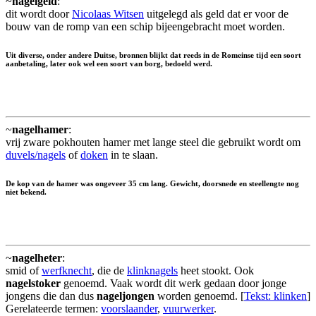
~
nagelgeld
:
dit wordt door
Nicolaas Witsen
uitgelegd als geld dat er voor de
bouw van de romp van een schip bijeengebracht moet worden.
Uit diverse, onder andere Duitse, bronnen blijkt dat reeds in de Romeinse tijd een soort
aanbetaling, later ook wel een soort van borg, bedoeld werd.
~
nagelhamer
:
vrij zware pokhouten hamer met lange steel die gebruikt wordt om
duvels/nagels
of
doken
in te slaan.
De kop van de hamer was ongeveer 35 cm lang. Gewicht, doorsnede en steellengte nog
niet bekend.
~
nagelheter
:
smid of
werfknecht
, die de
klinknagels
heet stookt. Ook
nagelstoker
genoemd. Vaak wordt dit werk gedaan door jonge
jongens die dan dus
nageljongen
worden genoemd. [
Tekst: klinken
]
Gerelateerde termen:
voorslaander
,
vuurwerker
.