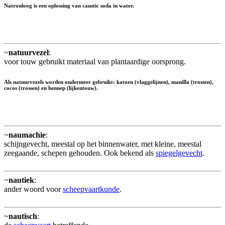
Natronloog is een oplossing van caustic soda in water.
~
natuurvezel
:
voor touw gebruikt materiaal van plantaardige oorsprong.
Als natuurvezels worden ondermeer gebruikt: katoen (vlaggelijnen), manilla (trossen),
cocos (trossen) en hennep (lijkentouw).
~
naumachie
:
schijngevecht, meestal op het binnenwater, met kleine, meestal
zeegaande, schepen gehouden. Ook bekend als
spiegelgevecht
.
~
nautiek
:
ander woord voor
scheepvaartkunde
.
~
nautisch
: