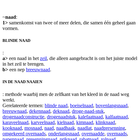
~
naad
:
1>
samenkomst van twee of meer delen, die samen één geheel gaan
vormen.
BLINDE NAAD
:
a>
een naad in het
zeil
, die alleen aangebracht is om het juiste model
in het zeil te brengen.
b>
een nep
breeuwnaad
.
IN DE NAAD NAAIEN
: methode waarbij men de zelfkant van het kleed in de naad weg
werkt.
Gerelateerde termen:
blinde naad
,
boeiselnaad
,
bovenlangsnaad
,
breeuwnaad
,
dekennaad
,
deknaad
,
droge-naad-stuk
,
drogenaadconstructie
,
drogenaadstuk
,
kalefaatnaad
,
kalfaatnaad
,
karaveelnaad
,
karveelnaad
,
kielnaad
,
kimnaad
,
klinknaad
,
kooknaad
,
mosnaad
,
naad
,
naadhaak
,
naadlat
,
naadpresenning
,
omgekeerd overnaads
,
onderlangsnaad
,
overnaadde
,
overnaads
,
papennaad
,
presenningnaad
,
priknaad
,
rabatnaad
,
rolnaad
,