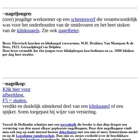
~
nageljongen
:
(zeer) jeugdige werknemer op een
scheepswerf
die verantwoordelijk
was voor het onderhouden van de smidsvuren en het heet stoken
van de
klinknagels
. Zie ook
nagelheter
.
Bron: Electrisch lasschen en klinknagel verwarmen. W.H. Drukker, Van Mantgem & de
Does, 1923. Geraadpleegd via Delpher.
Deze bron vermeldt dat één jongen twee klinkploegen kon bedienen en ca. 1000 klinken
per dag heet stookte.
~
nagelkop
:
Klik hier voor
afbeelding.
F5 = sluiten.
verdikt en duidelijk uitstekend deel van een
klinknagel
of een
spijker. Soms toegepast bij wijze van versiering.
Vooral de Hollandse schuitjes met een
stevenbalk
die breder is dan diep dragen een
versiering van drie naast elkaar geplaatste nagelkoppen. Deze drie nagelkoppen vindt
men ook nog op oude meestal houten
dekschuiten
met een min of meer Amsterdams model
en op de
Loosduinse tuindersschuit
. Dan zijn ze, netjes verdeeld over de beschikbare
breedte, op het
berghout
aangebracht. Men kan zich afvragen of er een relatie tussen