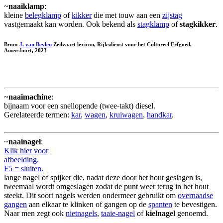
~
naaiklamp
:
kleine
belegklamp
of
kikker
die met touw aan een
zijstag
vastgemaakt kan worden. Ook bekend als
stagklamp
of
stagkikker
.
Bron:
J. van Beylen
Zeilvaart lexicon, Rijksdienst voor het Cultureel Erfgoed,
Amersfoort, 2023
~
naaimachine
:
bijnaam voor een snellopende (twee-takt) diesel.
Gerelateerde termen:
kar
,
wagen
,
kruiwagen
,
handkar
.
~
naainagel
:
Klik hier voor
afbeelding.
F5 = sluiten.
lange nagel of spijker die, nadat deze door het hout geslagen is,
tweemaal wordt omgeslagen zodat de punt weer terug in het hout
steekt. Dit soort nagels werden ondermeer gebruikt om
overnaadse
gangen
aan elkaar te klinken of gangen op de
spanten
te bevestigen.
Naar men zegt ook
nietnagels
,
taaie-nagel
of
kielnagel
genoemd.