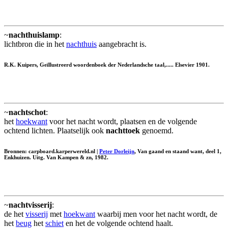
~
nachthuislamp
:
lichtbron die in het
nachthuis
aangebracht is.
R.K. Kuipers, Geïllustreerd woordenboek der Nederlandsche taal,..... Elsevier 1901.
~
nachtschot
:
het
hoekwant
voor het nacht wordt, plaatsen en de volgende
ochtend lichten. Plaatselijk ook
nachttoek
genoemd.
Bronnen: carpboard.karperwereld.nl |
Peter Dorleijn
, Van gaand en staand want, deel 1,
Enkhuizen. Uitg. Van Kampen & zn, 1982.
~
nachtvisserij
:
de het
visserij
met
hoekwant
waarbij men voor het nacht wordt, de
het
beug
het
schiet
en het de volgende ochtend haalt.