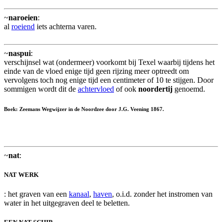
~
naroeien
:
al
roeiend
iets achterna varen.
~
naspui
:
verschijnsel wat (ondermeer) voorkomt bij Texel waarbij tijdens het
einde van de vloed enige tijd geen rijzing meer optreedt om
vervolgens toch nog enige tijd een centimeter of 10 te stijgen. Door
sommigen wordt dit de
achtervloed
of ook
noordertij
genoemd.
Boek: Zeemans Wegwijzer in de Noordzee door J.G. Veening 1867.
~
nat
:
NAT WERK
: het graven van een
kanaal
,
haven
, o.i.d. zonder het instromen van
water in het uitgegraven deel te beletten.