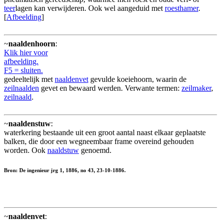
teer
lagen kan verwijderen. Ook wel aangeduid met
roesthamer
.
[
Afbeelding
]
~
naaldenhoorn
:
Klik hier voor
afbeelding.
F5 = sluiten.
gedeeltelijk met
naaldenvet
gevulde koeiehoorn, waarin de
zeilnaalden
gevet en bewaard werden. Verwante termen:
zeilmaker
,
zeilnaald
.
~
naaldenstuw
:
waterkering bestaande uit een groot aantal naast elkaar geplaatste
balken, die door een wegneembaar frame overeind gehouden
worden. Ook
naaldstuw
genoemd.
Bron: De ingenieur jrg 1, 1886, no 43, 23-10-1886.
~
naaldenvet
: