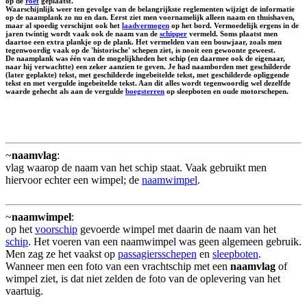
op de
roef
geplaatst.
Waarschijnlijk weer ten gevolge van de belangrijkste reglementen wijzigt de informatie
op de naamplank zo nu en dan. Eerst ziet men voornamelijk alleen naam en thuishaven,
maar al spoedig verschijnt ook het
laadvermogen
op het bord. Vermoedelijk ergens in de
jaren twintig wordt vaak ook de naam van de
schipper
vermeld. Soms plaatst men
daartoe een extra plankje op de plank. Het vermelden van een bouwjaar, zoals men
tegenwoordig vaak op de 'historische' schepen ziet, is nooit een gewoonte geweest.
De naamplank was één van de mogelijkheden het schip (en daarmee ook de eigenaar,
naar hij verwachtte) een zeker aanzien te geven. Je had naamborden met geschilderde
(later geplakte) tekst, met geschilderde ingebeitelde tekst, met geschilderde opliggende
tekst en met vergulde ingebeitelde tekst. Aan dit alles wordt tegenwoordig wel dezelfde
waarde gehecht als aan de vergulde
boegsterren
op sleepboten en oude motorschepen.
~
naamvlag
:
vlag waarop de naam van het schip staat. Vaak gebruikt men
hiervoor echter een wimpel; de
naamwimpel
.
~
naamwimpel
:
op het
voorschip
gevoerde wimpel met daarin de naam van het
schip
. Het voeren van een naamwimpel was geen algemeen gebruik.
Men zag ze het vaakst op
passagiersschepen
en
sleepboten
.
Wanneer men een foto van een vrachtschip met een
naamvlag
of
wimpel ziet, is dat niet zelden de foto van de oplevering van het
vaartuig.