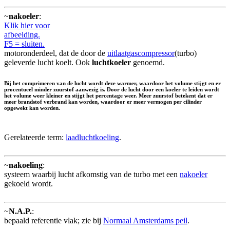
~
nakoeler
:
Klik hier voor
afbeelding.
F5 = sluiten.
motoronderdeel, dat de door de
uitlaatgascompressor
(turbo)
geleverde lucht koelt. Ook
luchtkoeler
genoemd.
Bij het comprimeren van de lucht wordt deze warmer, waardoor het volume stijgt en er
procentueel minder zuurstof aanwezig is. Door de lucht door een koeler te leiden wordt
het volume weer kleiner en stijgt het percentage weer. Meer zuurstof betekent dat er
meer brandstof verbrand kan worden, waardoor er meer vermogen per cilinder
opgewekt kan worden.
Gerelateerde term:
laadluchtkoeling
.
~
nakoeling
:
systeem waarbij lucht afkomstig van de turbo met een
nakoeler
gekoeld wordt.
~
N.A.P.
:
bepaald referentie vlak; zie bij
Normaal Amsterdams peil
.