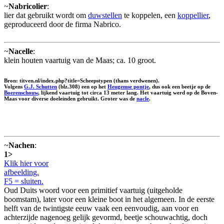
~
Nabricolier
:
lier dat gebruikt wordt om
duwstellen
te koppelen, een
koppellier
,
geproduceerd door de firma Nabrico.
~
Nacelle
:
klein houten vaartuig van de Maas; ca. 10 groot.
Bron: titven.nl/index.php?title=Scheepstypen (thans verdwenen).
Volgens
G.J. Schutten
(blz.308) een op het
Heugemse pontje
, dus ook een beetje op de
Boerenschouw
, lijkend vaartuig tot circa 13 meter lang. Het vaartuig werd op de Boven-
Maas voor diverse doeleinden gebruikt. Groter was de
nacle
.
~
Nachen
:
1>
Klik hier voor
afbeelding.
F5 = sluiten.
Oud Duits woord voor een primitief vaartuig (uitgeholde
boomstam), later voor een kleine boot in het algemeen. In de eerste
helft van de twintigste eeuw vaak een eenvoudig, aan voor en
achterzijde nagenoeg gelijk gevormd, beetje schouwachtig, doch