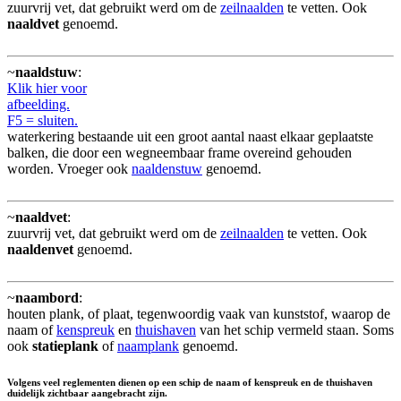
zuurvrij vet, dat gebruikt werd om de
zeilnaalden
te vetten. Ook
naaldvet
genoemd.
~
naaldstuw
:
Klik hier voor
afbeelding.
F5 = sluiten.
waterkering bestaande uit een groot aantal naast elkaar geplaatste
balken, die door een wegneembaar frame overeind gehouden
worden. Vroeger ook
naaldenstuw
genoemd.
~
naaldvet
:
zuurvrij vet, dat gebruikt werd om de
zeilnaalden
te vetten. Ook
naaldenvet
genoemd.
~
naambord
:
houten plank, of plaat, tegenwoordig vaak van kunststof, waarop de
naam of
kenspreuk
en
thuishaven
van het schip vermeld staan. Soms
ook
statieplank
of
naamplank
genoemd.
Volgens veel reglementen dienen op een schip de naam of kenspreuk en de thuishaven
duidelijk zichtbaar aangebracht zijn.