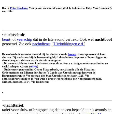
Bron:
Peter Dorleijn
, Van gaand en staand want, deel 1, Enkhuizen. Uitg. Van Kampen &
zn, 1982.
~
nachtschuit
:
beurt-
of
veerschip
dat in de late avond vertrekt. Ook wel
nachtboot
genoemd. Zie ook
nachtdienst
. [
Uitdrukkingen e.d.
]
De nachtschuit vertrekt meestal bij het sluiten van de
bomen
of stadspoorten of kort
daarna. Bij aankomst bij de bestemming blijft deze buiten de poort of boom liggen tot
deze opengaat, daarna wordt de reis voortgezet.
- De term nachtboot is een landrotten term, daar deze vaartuigen minstens schuiten en
veelal schepen waren. (
uitleg
)
- Ondermeer genoemd in: Groot Placaatboek, vervattende alle de Placaten,
Ordonnantien en Edicten der Staten 's Lands van Utrecht mitsgaders van de
Borgemeesteren en Vroedschap der Stad Utrecht tot het jaar 1728. Via
objects.library.uu.nl en in Van Dale's groot woordenboek der Nederlandsche taal.
Nijhoff, Sijthoff, 1914. Via Delpher.nl
.
~
nachttarief
:
tarief voor sluis- of brugopening dat na een bepaald uur 's avonds en