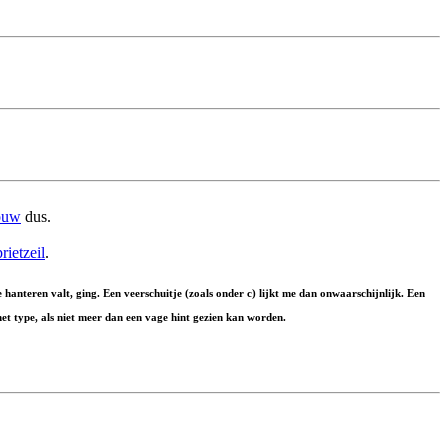
ouw
dus.
prietzeil
.
anteren valt, ging. Een veerschuitje (zoals onder c) lijkt me dan onwaarschijnlijk. Een
et type, als niet meer dan een vage hint gezien kan worden.