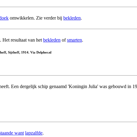
ldoek
omwikkelen. Zie verder bij
bekleden
.
 Het resultaat van het
bekleden
of
smarten
.
ff, Sijthoff, 1914. Via Delpher.nl
eeft. Een dergelijk schip genaamd 'Koningin Julia' was gebouwd in 19
staande want
lapzalfde
.