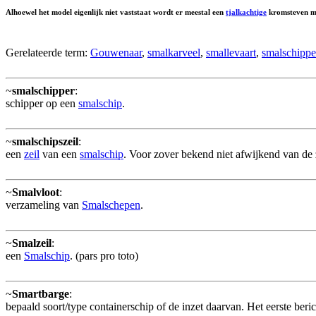
Alhoewel het model eigenlijk niet vaststaat wordt er meestal een
tjalkachtige
kromsteven 
Gerelateerde term:
Gouwenaar
,
smalkarveel
,
smallevaart
,
smalschippe
~
smalschipper
:
schipper op een
smalschip
.
~
smalschipszeil
:
een
zeil
van een
smalschip
. Voor zover bekend niet afwijkend van de 
~
Smalvloot
:
verzameling van
Smalschepen
.
~
Smalzeil
:
een
Smalschip
. (pars pro toto)
~
Smartbarge
:
bepaald soort/type containerschip of de inzet daarvan. Het eerste ber