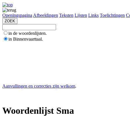
Openingspagina
Afbeeldingen
Teksten
Lijsten
Links
Toelichtingen
Co
in de woordenlijsten.
in Binnenvaarttaal.
Aanvullingen en correcties zijn welkom
.
Woordenlijst Sma