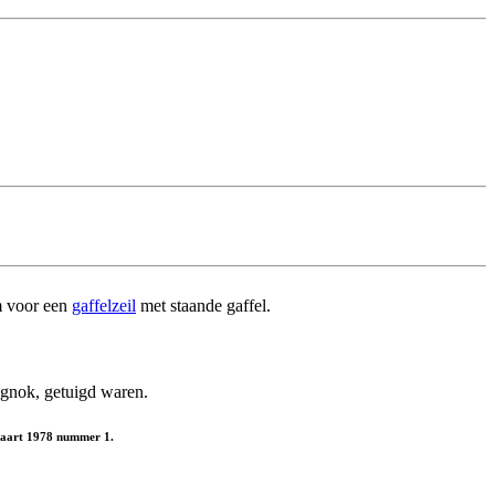
m voor een
gaffelzeil
met staande gaffel.
ognok, getuigd waren.
lvaart 1978 nummer 1.