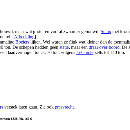
houwd, maar wat groter en vooral zwaarder gebouwd.
Schip
met kro
oemd. [
Afbeelding
]
enmalige
Boeiers
lijken. Wel waren ze flink wat kleiner dan de toenmal
. 40 ton. De schepen hadden geen
statie
, maar een
draai-over-boord
. De 
 een laadvermogen tot ca. 70 ton, volgens
LeComte
zelfs tot 140 ton.
rs
verstek laten gaan. Zie ook
presvracht
.
sterdam 1826. blz. A5-6