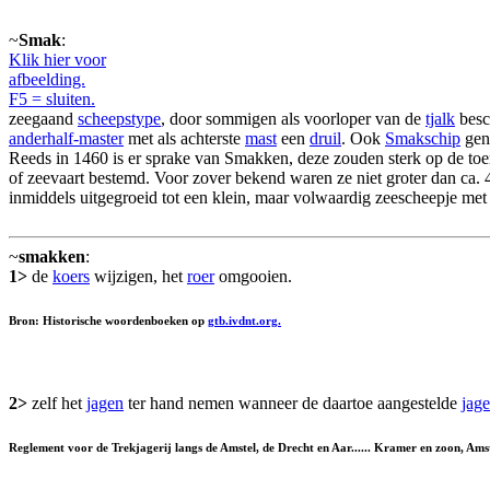
~
Smak
:
Klik hier voor
afbeelding.
F5 = sluiten.
zeegaand
scheepstype
, door sommigen als voorloper van de
tjalk
besc
anderhalf-master
met als achterste
mast
een
druil
. Ook
Smakschip
gen
Reeds in 1460 is er sprake van Smakken, deze zouden sterk op de to
of zeevaart bestemd. Voor zover bekend waren ze niet groter dan ca
inmiddels uitgegroeid tot een klein, maar volwaardig zeescheepje met
~
smakken
:
1>
de
koers
wijzigen, het
roer
omgooien.
Bron: Historische woordenboeken op
gtb.ivdnt.org.
2>
zelf het
jagen
ter hand nemen wanneer de daartoe aangestelde
jage
Reglement voor de Trekjagerij langs de Amstel, de Drecht en Aar...... Kramer en zoon, Am