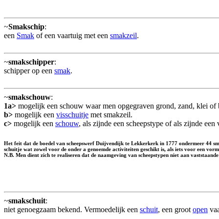
~
Smakschip
:
een
Smak
of een vaartuig met een
smakzeil
.
~
smakschipper
:
schipper op een
smak
.
~
smakschouw
:
1a>
mogelijk een schouw waar men opgegraven grond, zand, klei of b
b>
mogelijk een
visschuitje
met smakzeil.
c>
mogelijk een
schouw
, als zijnde een scheepstype of als zijnde ee
Het feit dat de boedel van scheepswerf Duijvendijk te Lekkerkerk in 1777 ondermeer 44 sma
schuitje wat zowel voor de onder a genoemde activiteiten geschikt is, als iets voor een vorm
N.B. Men dient zich te realiseren dat de naamgeving van scheepstypen niet aan vaststaande
~
smakschuit
:
niet genoegzaam bekend. Vermoedelijk een
schuit
, een groot
open
vaa