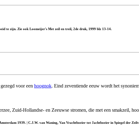
d te zijn. Zie ook Loomeijer's Met zeil en treil, 2de druk, 1999 blz 13-14.
r gezegd voor een
hoognok
. Eind zeventiende eeuw wordt het synonie
derzee, Zuid-Hollandse- en Zeeuwse stromen, die met een smakzeil, ho
msterdam 1939. | C.J.W. van Waning, Van Vrachtboeier tot Jachtboeier in Spiegel der Zei