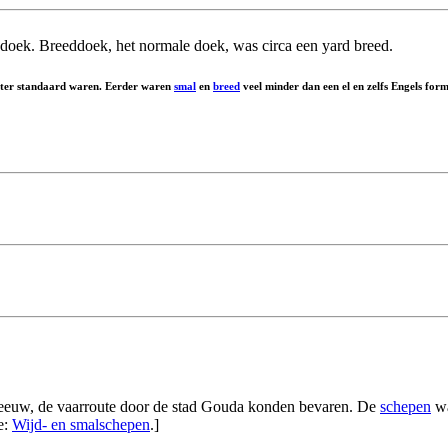
 doek. Breeddoek, het normale doek, was circa een yard breed.
later standaard waren. Eerder waren
smal
en
breed
veel minder dan een el en zelfs Engels form
e eeuw, de vaarroute door de stad Gouda konden bevaren. De
schepen
wa
e:
Wijd- en smalschepen
.]