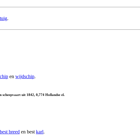
tuig
.
chip
en
wijdschip
.
n scheepvaart uit 1842, 0,774 Hollandse el.
best breed
en best
karl
.