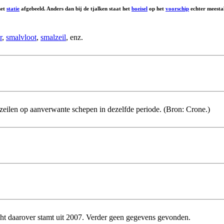
met
statie
afgebeeld. Anders dan bij de tjalken staat het
boeisel
op het
voorschip
echter meestal
r
,
smalvloot
,
smalzeil
, enz.
zeilen op aanverwante schepen in dezelfde periode. (Bron: Crone.)
icht daarover stamt uit 2007. Verder geen gegevens gevonden.