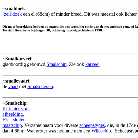
~
smaldoek
:
(zeil)doek
een el (68cm) of minder breed. Dit was meestal ook lichter
Dit moet betrekking hebben op maten die pas tegen het einde van de negentiende eeuw of 
Textiel Historische bijdragen 38, Stichting Textielgeschiedenis 1998.
~
Smalkarveel
:
gladboordig gebouwd
Smalschip
. Zie ook
karveel
.
~
smallevaart
:
de
vaart
met
Smalschepen
.
~
Smalschip
:
Klik hier voor
afbeelding.
F5 = sluiten.
maatschip
. Verzamelnaam voor diverse
scheepstypes
, die, in de 17d
dan 4,68 m. Wat groter was noemde men een
Wijdschip
. [Scheepstyp