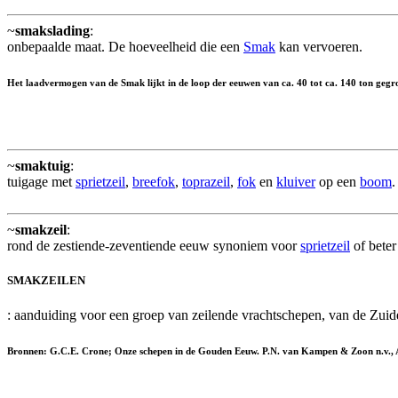
~
smakslading
:
onbepaalde maat. De hoeveelheid die een
Smak
kan vervoeren.
Het laadvermogen van de Smak lijkt in de loop der eeuwen van ca. 40 tot ca. 140 ton gegroei
~
smaktuig
:
tuigage met
sprietzeil
,
breefok
,
toprazeil
,
fok
en
kluiver
op een
boom
.
~
smakzeil
:
rond de zestiende-zeventiende eeuw synoniem voor
sprietzeil
of bete
SMAKZEILEN
: aanduiding voor een groep van zeilende vrachtschepen, van de Zui
Bronnen: G.C.E. Crone; Onze schepen in de Gouden Eeuw. P.N. van Kampen & Zoon n.v., A