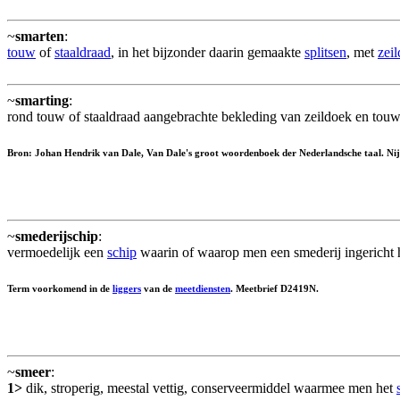
~
smarten
:
touw
of
staaldraad
, in het bijzonder daarin gemaakte
splitsen
, met
zei
~
smarting
:
rond touw of staaldraad aangebrachte bekleding van zeildoek en touw.
Bron: Johan Hendrik van Dale, Van Dale's groot woordenboek der Nederlandsche taal. Nijho
~
smederijschip
:
vermoedelijk een
schip
waarin of waarop men een smederij ingericht h
Term voorkomend in de
liggers
van de
meetdiensten
. Meetbrief D2419N.
~
smeer
:
1>
dik, stroperig, meestal vettig, conserveermiddel waarmee men het