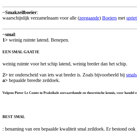
~
Smakzeilboeier
:
waarschijnlijk verzamelnaam voor alle (
zeegaande
)
Boeiers
met
spriet
~
smal
:
1>
weinig ruimte latend. Benepen.
EEN SMAL GAATJE
weinig ruimte voor het schip latend, weinig breder dan het schip.
2>
ter onderscheid van iets wat breder is. Zoals bijvoorbeeld bij
smals
a>
bepaalde breedte zeildoek.
Volgens Pieter Le Comte in Praktikale zeevaartkunde en theoretische kennis, voor handel e
BEST SMAL
: benaming van een bepaalde kwaliteit smal zeildoek. Er bestond ook