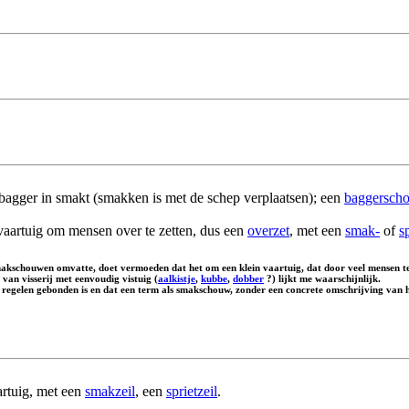
agger in smakt (smakken is met de schep verplaatsen); een
baggersch
n vaartuig om mensen over te zetten, dus een
overzet
, met een
smak-
of
s
kschouwen omvatte, doet vermoeden dat het om een klein vaartuig, dat door veel mensen te h
 van visserij met eenvoudig vistuig (
aalkistje
,
kubbe
,
dobber
?) lijkt me waarschijnlijk.
 regelen gebonden is en dat een term als smakschouw, zonder een concrete omschrijving van h
rtuig, met een
smakzeil
, een
sprietzeil
.