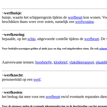
~
werfhuisje
:
huisje, waarin het schippersgezin tijdens de
werfbeurt
kon wonen. Voor
beschikken thans weer over zoiets, namelijk een
werfwoning
.
~
werfkeuring
:
bepaalde, op het
schip
, uitgevoerde contrôle tijdens de
werfbeurt
. De 
Voor bedrijfsvaartuigen gelden al sinds jaar en dag veel uitgebreidere eisen. Zie ook
scheep
Aanverwante termen:
boorbriefje
,
klopbrief
,
vlakdikterapport
,
plaatdi
~
werfknecht
:
personeelslid op een
werf
.
~
werfkosten
:
het bedrag dat men voor een
werfbeurt
en/of eventuele reparaties dien
Voor de eigenaar spelen de eventuele inkomstenderving en de doorbetaling van het personee