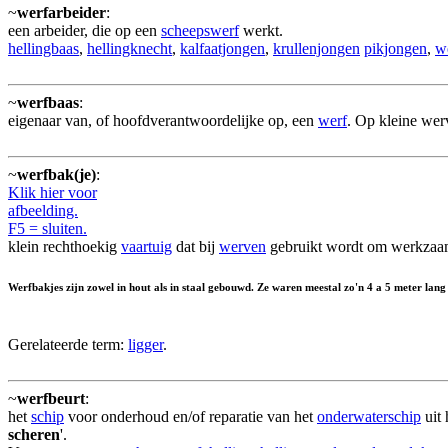
~
werfarbeider
:
een arbeider, die op een
scheepswerf
werkt.
hellingbaas
,
hellingknecht
,
kalfaatjongen
,
krullenjongen
pikjongen
,
w
~
werfbaas
:
eigenaar van, of hoofdverantwoordelijke op, een
werf
. Op kleine wer
~
werfbak(je)
:
Klik hier voor
afbeelding.
F5 = sluiten.
klein rechthoekig
vaartuig
dat bij
werven
gebruikt wordt om werkzaam
Werfbakjes zijn zowel in hout als in staal gebouwd. Ze waren meestal zo'n 4 a 5 meter lang
Gerelateerde term:
ligger
.
~
werfbeurt
:
het
schip
voor onderhoud en/of reparatie van het
onderwaterschip
uit 
scheren
'.