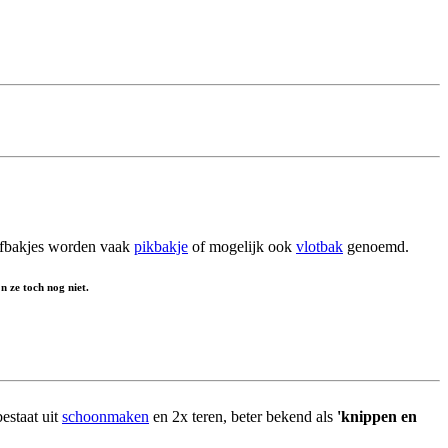
rfbakjes worden vaak
pikbakje
of mogelijk ook
vlotbak
genoemd.
n ze toch nog niet.
estaat uit
schoonmaken
en 2x teren, beter bekend als
'knippen en