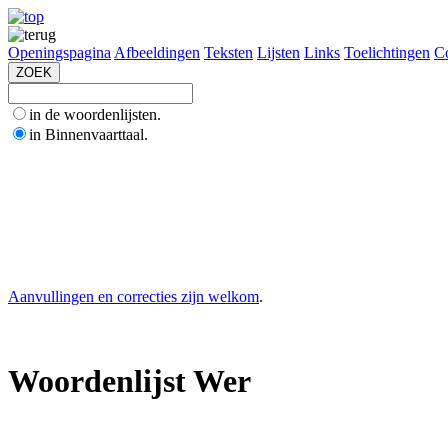
Openingspagina
Afbeeldingen
Teksten
Lijsten
Links
Toelichtingen
Co
in de woordenlijsten.
in Binnenvaarttaal.
Aanvullingen en correcties zijn welkom
.
Woordenlijst Wer