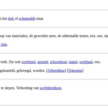
in het
dok
of
schepenlift
staat.
koop van materialen, de gewerkte uren, de uitbetaalde lonen, enz. enz. 
 link
.
wordt. Zie ook
werfstoel
,
apostel
,
schoorhout
,
stapel
,
werfpaal
, enz.
 gekanteld, gekrengd, worden. [
Afbeelding
] [
Tekening
]
 te slepen. Verkorting van
werfsleepboot
.