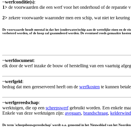
~
werfconditie(s)
:
1>
de voorwaarden die een werf voor het onderhoud of de reparatie v
2>
zekere voorwaarde waaronder men een schip, wat niet ter keuring u
De voorwaarde houdt meestal in dat het (onderwater)schip aan de wettelijke eisen en de eise
verbeterd worden, of de koop zal geannuleerd worden. De eventueel reeds gemaakte kosten 
~
werfdocument
:
elk door de werf inzake de bouw of herstelling van een vaartuig afge
~
werfgeld
:
bedrag dat men gereserveerd heeft om de
werfkosten
te kunnen betale
~
werfgereedschap
:
werktuigen, die op een
scheepswerf
gebruikt worden. Een enkele ma
Enkele van deze werktuigen zijn:
avegaars
,
brandschraag
,
kelderwind
De term 'scheepsbouwgereedschap' wordt o.a. genoemd in het Nieuwsblad van het Noorde