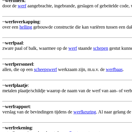
~
werfmerk
:
door de
werf
aangebrachte, ingebrande, geslagen of gebeitelde code,
~
werfoverkapping
:
over een
helling
gebouwde constructie die kan variëren tussen een dak
~
werfpaal
:
zware paal of balk, waarmee op de
werf
staande
schepen
gestut kunn
~
werfpersoneel
:
allen, die op een
scheepswerf
werkzaam zijn, m.u.v. de
werfbaas
.
~
werfplaatje
:
metalen plaatje/schildje waarop de naam van de werf van aan- of ve
~
werfrapport
:
verslag van de bevindingen tijdens de
werfkeuring
. Al naar gelang de
~
werfrekening
: