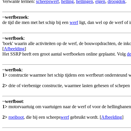
Verwante termen:
scheepswerf
,
helling
,
hellingen
,
elgen
,
droogdok
.
~
werfbezoek
:
de tijd die men met het schip bij een
werf
ligt, dan wel op de werf of 
~
werfboek
:
'boek' waarin alle activiteiten op de werf, de bouwopdrachten, de in
[
Afbeelding
]
Het SSRP heeft een groot aantal werfboeken online geplaatst. Volg
de
~
werfbok
:
1>
constructie waarmee het schip tijdens een werfbeurt ondersteund 
2>
drie of vierbenige constructie, waarmee lasten gehesen of schepen
~
werfboot
:
1>
motorvaartuig om vaartuigen naar de werf of voor de hellingbanen
2>
roeiboot
, die bij een scheeps
werf
gebruikt wordt. [
Afbeelding
]