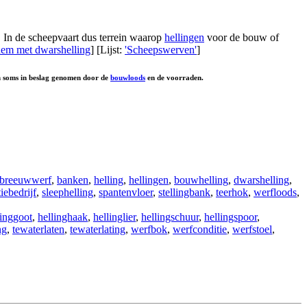
In de scheepvaart dus terrein waarop
hellingen
voor de bouw of
dem met dwarshelling
] [Lijst:
'Scheepswerven'
]
n soms in beslag genomen door de
bouwloods
en de voorraden.
breeuwwerf
,
banken
,
helling
,
hellingen
,
bouwhelling
,
dwarshelling
,
iebedrijf
,
sleephelling
,
spantenvloer
,
stellingbank
,
teerhok
,
werfloods
,
linggoot
,
hellinghaak
,
hellinglier
,
hellingschuur
,
hellingspoor
,
ng
,
tewaterlaten
,
tewaterlating
,
werfbok
,
werfconditie
,
werfstoel
,