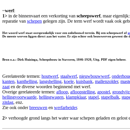
~
werf
:
1>
in de binnenvaart een verkorting van
scheepswerf
, maar eigenlij
reparatie van
schepen
gelegen zijn. De term werf wordt vaak ook gebr
Het woord werf staat oorspronkelijk voor een onbebouwd terrein. Bij een scheepswerf of
s
De meeste werven liggen direct aan het water. Er zijn echter ook bouwwerven geweest die di
Bron o.a.: Dirk Huizinga, Scheepsbouw in Stavoren, 1846-1920, Uitg. PDF eigen beheer.
Gerelateerde termen:
houtwerf
,
staalwerf
,
nieuwbouwwerf
,
onderhou
kanten
,
kanthelling
,
langshelling
,
koele
,
kuisbank
,
mallenzolder
,
mast
zaat
en de diverse woorden beginnend met werf.
Overige gerelateerde termen:
afloop
,
afloopstelling
,
apostel
,
grondvijz
hellingvoorwaarde
,
hellingwagen
,
klampklaar
,
stapel
,
stapelbalk
,
stap
zitdag
, enz.
Zie ook onder
breeuwen
en
werfarbeider
.
2>
verhoogde grond langs het water waar schepen geladen en gelost