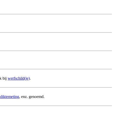
k bij
werfschild(je)
.
tdiktemeting
, enz. genoemd.