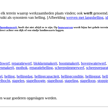
k: elk terrein waarop werkzaamheden plaats vinden; ook
werft
genoemd. 
uikt als synoniem van helling. [Afbeelding
werven met langshelling
,
i
cheepsbouwerij
, hoeft dat niet altijd zo te zijn. Op
bouwwerven
wordt bijna het gehele terrei
rect achter een dijk of een eindje landinwaarts laggen.
dswerf
,
reparatiewerf
,
blokkenmakerij
,
boommakerij
,
bovenwaterwerf
,
enmakerij
,
mothok
,
reparatiehelling
,
scheepstimmerwerf
,
scheepsreparat
el
,
helling
,
hellingdag
,
hellingcapaciteit
,
hellingconditie
,
hellinggat
,
hel
elbocht
,
stapelen
,
stapelhoogte
,
stapelhout
,
stapeling
,
stapelloop
,
stoppi
 en waar goederen opgeslagen werden.