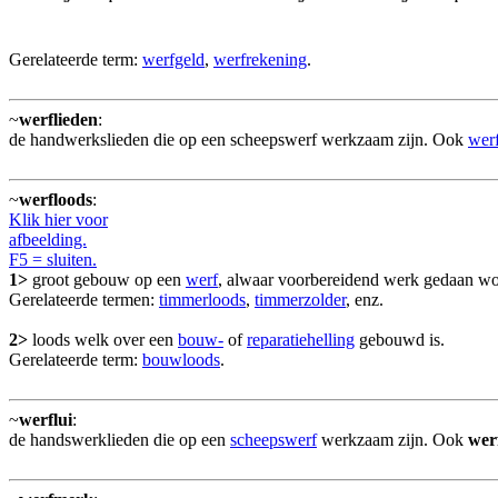
Gerelateerde term:
werfgeld
,
werfrekening
.
~
werflieden
:
de handwerkslieden die op een scheepswerf werkzaam zijn. Ook
werf
~
werfloods
:
Klik hier voor
afbeelding.
F5 = sluiten.
1>
groot gebouw op een
werf
, alwaar voorbereidend werk gedaan wor
Gerelateerde termen:
timmerloods
,
timmerzolder
, enz.
2>
loods welk over een
bouw-
of
reparatiehelling
gebouwd is.
Gerelateerde term:
bouwloods
.
~
werflui
:
de handswerklieden die op een
scheepswerf
werkzaam zijn. Ook
wer