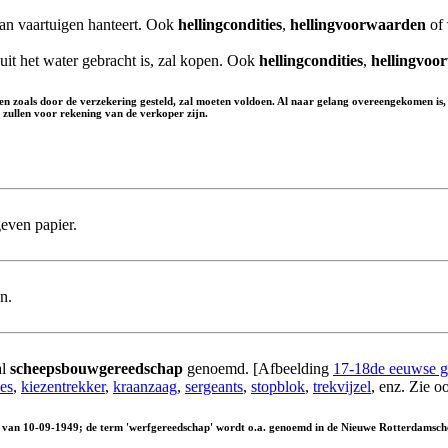
an vaartuigen hanteert. Ook
hellingcondities
,
hellingvoorwaarden
of
it het water gebracht is, zal kopen. Ook
hellingcondities
,
hellingvoo
n zoals door de verzekering gesteld, zal moeten voldoen. Al naar gelang overeengekomen is, za
zullen voor rekening van de verkoper zijn.
geven papier.
n.
al
scheepsbouwgereedschap
genoemd. [Afbeelding
17-18de eeuwse g
es
,
kiezentrekker
,
kraanzaag
,
sergeants
,
stopblok
,
trekvijzel
, enz. Zie o
n van 10-09-1949; de term 'werfgereedschap' wordt o.a. genoemd in de Nieuwe Rotterdamsc