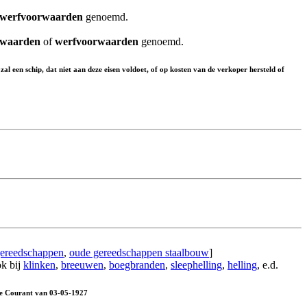
werfvoorwaarden
genoemd.
rwaarden
of
werfvoorwaarden
genoemd.
l een schip, dat niet aan deze eisen voldoet, of op kosten van de verkoper hersteld of
ereedschappen
,
oude gereedschappen staalbouw
]
ok bij
klinken
,
breeuwen
,
boegbranden
,
sleephelling
,
helling
, e.d.
he Courant van 03-05-1927