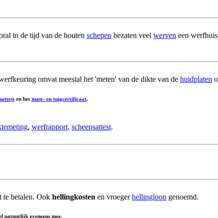
al in de tijd van de houten
schepen
bezaten veel
werven
een werfhuis
werfkeuring omvat meestal het 'meten' van de dikte van de
huidplaten
o
sattest
en het
mast- en tuigcertificaat
.
ktemeting
,
werfrapport
,
scheepsattest
.
t te betalen. Ook
hellingkosten
en vroeger
hellingloon
genoemd.
l natuurlijk eveneens mee.