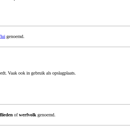
lui
genoemd.
dt. Vaak ook in gebruik als opslagplaats.
flieden
of
werfvolk
genoemd.