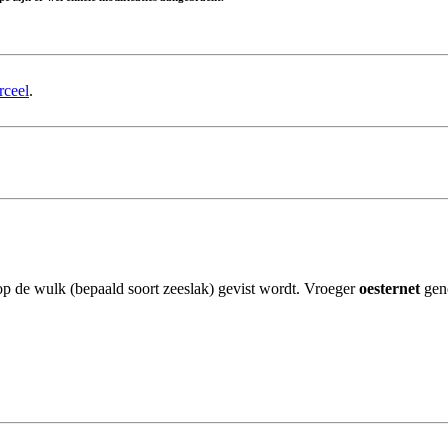
rceel
.
p de wulk (bepaald soort zeeslak) gevist wordt. Vroeger
oesternet
gen