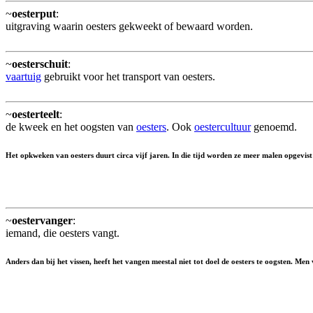
~
oesterput
:
uitgraving waarin oesters gekweekt of bewaard worden.
~
oesterschuit
:
vaartuig
gebruikt voor het transport van oesters.
~
oesterteelt
:
de kweek en het oogsten van
oesters
. Ook
oestercultuur
genoemd.
Het opkweken van oesters duurt circa vijf jaren. In die tijd worden ze meer malen opgevis
~
oestervanger
:
iemand, die oesters vangt.
Anders dan bij het vissen, heeft het vangen meestal niet tot doel de oesters te oogsten. Men