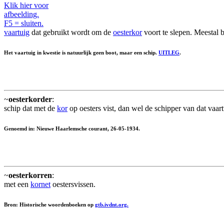
Klik hier voor
afbeelding.
F5 = sluiten.
vaartuig
dat gebruikt wordt om de
oesterkor
voort te slepen. Meestal 
Het vaartuig in kwestie is natuurlijk geen boot, maar een schip.
UITLEG
.
~
oesterkorder
:
schip dat met de
kor
op oesters vist, dan wel de schipper van dat vaart
Genoemd in: Nieuwe Haarlemsche courant, 26-05-1934.
~
oesterkorren
:
met een
kornet
oestersvissen.
Bron: Historische woordenboeken op
gtb.ivdnt.org.