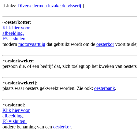
[Links:
Diverse termen inzake de visserij
.]
~
oesterkotter
:
Klik hier voor
afbeelding.
F5 = sluiten.
modern
motorvaartuig
dat gebruikt wordt om de
oesterkor
voort te sle
~
oesterkweker
:
persoon die, of een bedrijf dat, zich toelegt op het kweken van oesters
~
oesterkwekerij
:
plaats waar oesters gekweekt worden. Zie ook:
oesterbank
.
~
oesternet
:
Klik hier voor
afbeelding.
F5 = sluiten.
oudere benaming van een
oesterkor
.