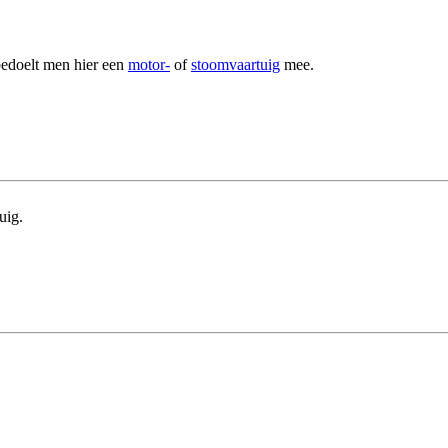
bedoelt men hier een
motor-
of
stoomvaartuig
mee.
uig.