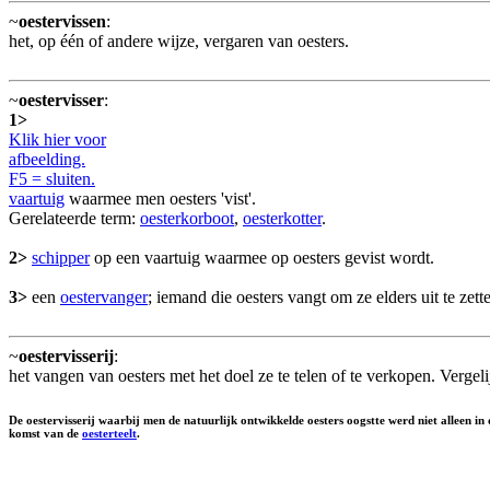
~
oestervissen
:
het, op één of andere wijze, vergaren van oesters.
~
oestervisser
:
1>
Klik hier voor
afbeelding.
F5 = sluiten.
vaartuig
waarmee men oesters 'vist'.
Gerelateerde term:
oesterkorboot
,
oesterkotter
.
2>
schipper
op een vaartuig waarmee op oesters gevist wordt.
3>
een
oestervanger
; iemand die oesters vangt om ze elders uit te zett
~
oestervisserij
:
het vangen van oesters met het doel ze te telen of te verkopen. Vergel
De oestervisserij waarbij men de natuurlijk ontwikkelde oesters oogstte werd niet alleen
komst van de
oesterteelt
.