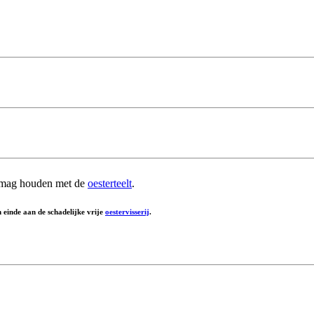
g mag houden met de
oesterteelt
.
einde aan de schadelijke vrije
oestervisserij
.