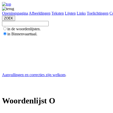
Openingspagina
Afbeeldingen
Teksten
Lijsten
Links
Toelichtingen
Co
in de woordenlijsten.
in Binnenvaarttaal.
Aanvullingen en correcties zijn welkom
.
Woordenlijst O