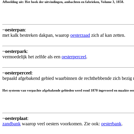
Afbeelding uit: Het boek der uitvindingen, ambachten en fabrieken, Volume 3, 1858.
~
oesterpan
:
met kalk bestreken dakpan, waarop
oesterzaad
zich af kan zetten.
~
oesterpark
:
vermoedelijk het zelfde als een
oesterperceel
.
~
oesterperceel
:
bepaald afgebakend gebied waarbinnen de rechthebbende zich bezi
Het systeem van verpachte afgebakende gebieden werd rond 1870 ingevoerd en maakte een 
~
oesterplaat
:
zandbank
waarop veel oesters voorkomen. Zie ook:
oesterbank
.