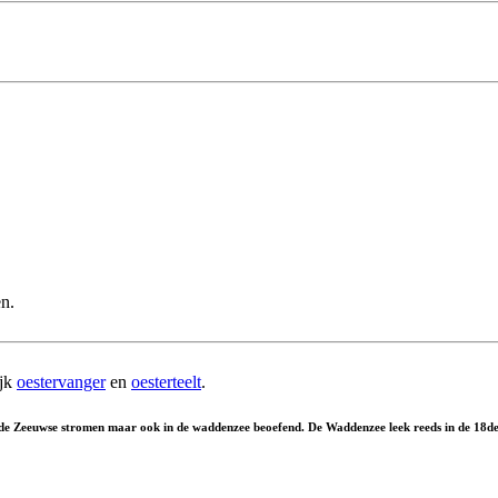
en.
ijk
oestervanger
en
oesterteelt
.
 in de Zeeuwse stromen maar ook in de waddenzee beoefend. De Waddenzee leek reeds in de 18d