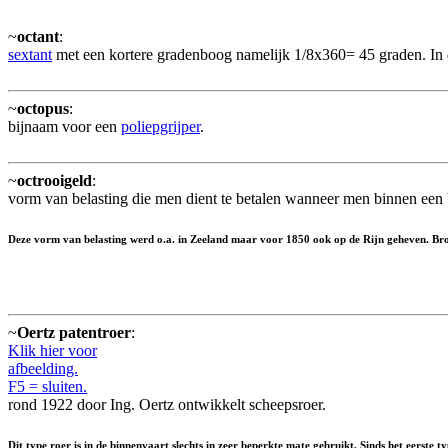
~
octant
:
sextant
met een kortere gradenboog namelijk 1/8x360= 45 graden. In
~
octopus
:
bijnaam voor een
poliepgrijper
.
~
octrooigeld
:
vorm van belasting die men dient te betalen wanneer men binnen een b
Deze vorm van belasting werd o.a. in Zeeland maar voor 1850 ook op de Rijn geheven. B
~
Oertz patentroer
:
Klik hier voor
afbeelding.
F5 = sluiten.
rond 1922 door Ing. Oertz ontwikkelt scheepsroer.
Dit type roer is in de binnenvaart slechts in zeer beperkte mate gebruikt. Sinds het eerste t