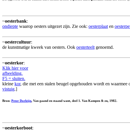
~
oesterbank
:
ondiepte
waarop oesters uitgezet zijn. Zie ook:
oesterplaat
en
oesterpe
~
oestercultuur
:
de kunstmatige kweek van oesters. Ook
oesterteelt
genoemd.
~
oesterkor
:
Klik hier voor
afbeelding.
F5 = sluiten.
kleine
kor
, die met een stalen beugel opgehouden wordt en waarmee o
vistuig
.]
Bron:
Peter Dorleijn
, Van gaand en staand want, deel 1. Van Kampen & zn, 1982.
~
oesterkorboot
: