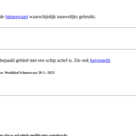
 de
binnenvaart
waarschijnlijk nauwelijks gebruikt.
epaald gebied met een schip actief is. Zie ook
havengeld
.
ron: Weekblad Schuttevaer 20-1--1923
ype zijn er wel enkele modificaties aangebracht.